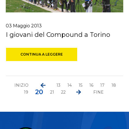
03
Maggio
2013
I giovani del Compound a Torino
CONTINUA A LEGGERE
INIZIO
13
14
15
16
17
18
20
19
21
22
FINE