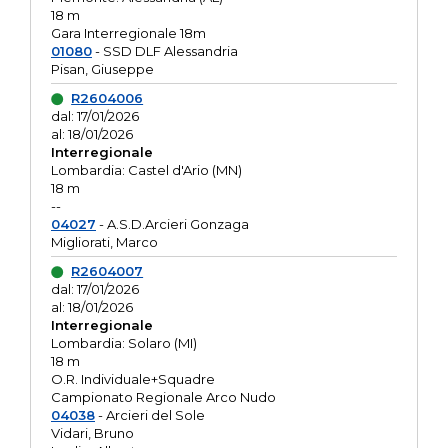
18 m
Gara Interregionale 18m
01080
- SSD DLF Alessandria
Pisan, Giuseppe
R2604006
dal: 17/01/2026
al: 18/01/2026
Interregionale
Lombardia: Castel d'Ario (MN)
18 m
--
04027
- A.S.D.Arcieri Gonzaga
Migliorati, Marco
R2604007
dal: 17/01/2026
al: 18/01/2026
Interregionale
Lombardia: Solaro (MI)
18 m
O.R. Individuale+Squadre
Campionato Regionale Arco Nudo
04038
- Arcieri del Sole
Vidari, Bruno