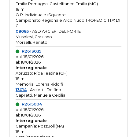
Emilia Romagna: Castelfranco Emilia (MO)
18 m
O.R. Individuale+Squadre
Campionato Regionale Arco Nudo TROFEO CITTA' DI
C
08085
- ASD ARCIERI DEL FORTE
Musolesi, Graziano
Morselli, Renato
R2613035
dal: 18/01/2026
al: 18/01/2026
Interregionale
Abruzzo: Ripa Teatina (CH)
18 m
Memorial Lorena Ridolfi
13014
- Arcieri Il Delfino
Capretti, Manuela Cecilia
R2615004
dal: 18/01/2026
al: 18/01/2026
Interregionale
Campania: Pozzuoli (NA)
18 m