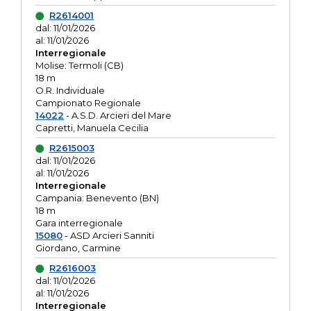
R2614001
dal: 11/01/2026
al: 11/01/2026
Interregionale
Molise: Termoli (CB)
18 m
O.R. Individuale
Campionato Regionale
14022
- A.S.D. Arcieri del Mare
Capretti, Manuela Cecilia
R2615003
dal: 11/01/2026
al: 11/01/2026
Interregionale
Campania: Benevento (BN)
18 m
Gara interregionale
15080
- ASD Arcieri Sanniti
Giordano, Carmine
R2616003
dal: 11/01/2026
al: 11/01/2026
Interregionale