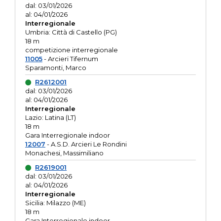
dal: 03/01/2026
al: 04/01/2026
Interregionale
Umbria: Città di Castello (PG)
18 m
competizione interregionale
11005
- Arcieri Tifernum
Sparamonti, Marco
R2612001
dal: 03/01/2026
al: 04/01/2026
Interregionale
Lazio: Latina (LT)
18 m
Gara Interregionale indoor
12007
- A.S.D. Arcieri Le Rondini
Monachesi, Massimiliano
R2619001
dal: 03/01/2026
al: 04/01/2026
Interregionale
Sicilia: Milazzo (ME)
18 m
Gara Interregionale indoor