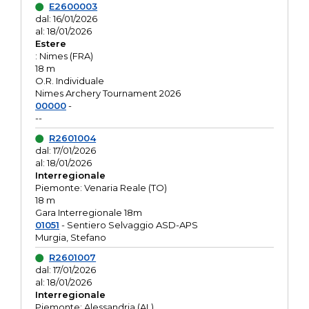
E2600003
dal: 16/01/2026
al: 18/01/2026
Estere
: Nimes (FRA)
18 m
O.R. Individuale
Nimes Archery Tournament 2026
00000
-
--
R2601004
dal: 17/01/2026
al: 18/01/2026
Interregionale
Piemonte: Venaria Reale (TO)
18 m
Gara Interregionale 18m
01051
- Sentiero Selvaggio ASD-APS
Murgia, Stefano
R2601007
dal: 17/01/2026
al: 18/01/2026
Interregionale
Piemonte: Alessandria (AL)