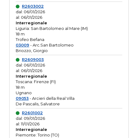
R2603002
dal: 06/01/2026
al: 06/01/2026
Interregionale
Liguria: San Bartolomeo al Mare (IM)
18 m
Trofeo Befana
03009
- Arc.San Bartolomeo
Briozzo, Giorgio
R2609003
dal: 06/01/2026
al: 06/01/2026
Interregionale
Toscana: Firenze (FI)
18 m
Ugnano
09053
- Arcieri della Real Villa
De Pascalis, Salvatore
R2601002
dal: 09/01/2026
al: 11/01/2026
Interregionale
Piemonte: Torino (TO)