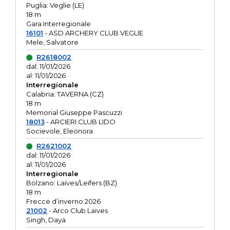
Puglia: Veglie (LE)
18 m
Gara Interregionale
16101
- ASD ARCHERY CLUB VEGLIE
Mele, Salvatore
R2618002
dal: 11/01/2026
al: 11/01/2026
Interregionale
Calabria: TAVERNA (CZ)
18 m
Memorial Giuseppe Pascuzzi
18013
- ARCIERI CLUB LIDO
Socievole, Eleonora
R2621002
dal: 11/01/2026
al: 11/01/2026
Interregionale
Bolzano: Laives/Leifers (BZ)
18 m
Frecce d’inverno 2026
21002
- Arco Club Laives
Singh, Daya