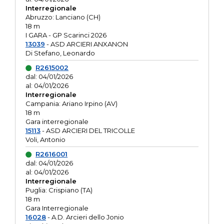
Interregionale
Abruzzo: Lanciano (CH)
18 m
I GARA - GP Scarinci 2026
13039
- ASD ARCIERI ANXANON
Di Stefano, Leonardo
R2615002
dal: 04/01/2026
al: 04/01/2026
Interregionale
Campania: Ariano Irpino (AV)
18 m
Gara interregionale
15113
- ASD ARCIERI DEL TRICOLLE
Voli, Antonio
R2616001
dal: 04/01/2026
al: 04/01/2026
Interregionale
Puglia: Crispiano (TA)
18 m
Gara Interregionale
16028
- A.D. Arcieri dello Jonio