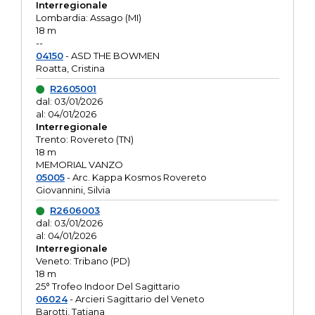
Interregionale
Lombardia: Assago (MI)
18 m
--
04150
- ASD THE BOWMEN
Roatta, Cristina
R2605001
dal: 03/01/2026
al: 04/01/2026
Interregionale
Trento: Rovereto (TN)
18 m
MEMORIAL VANZO
05005
- Arc. Kappa Kosmos Rovereto
Giovannini, Silvia
R2606003
dal: 03/01/2026
al: 04/01/2026
Interregionale
Veneto: Tribano (PD)
18 m
25° Trofeo Indoor Del Sagittario
06024
- Arcieri Sagittario del Veneto
Barotti, Tatiana