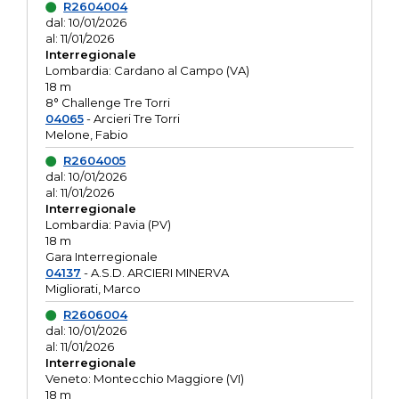
R2604004
dal: 10/01/2026
al: 11/01/2026
Interregionale
Lombardia: Cardano al Campo (VA)
18 m
8° Challenge Tre Torri
04065
- Arcieri Tre Torri
Melone, Fabio
R2604005
dal: 10/01/2026
al: 11/01/2026
Interregionale
Lombardia: Pavia (PV)
18 m
Gara Interregionale
04137
- A.S.D. ARCIERI MINERVA
Migliorati, Marco
R2606004
dal: 10/01/2026
al: 11/01/2026
Interregionale
Veneto: Montecchio Maggiore (VI)
18 m