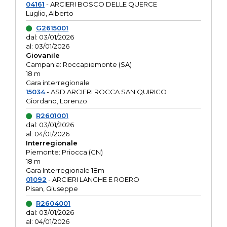
04161
- ARCIERI BOSCO DELLE QUERCE
Luglio, Alberto
G2615001
dal: 03/01/2026
al: 03/01/2026
Giovanile
Campania: Roccapiemonte (SA)
18 m
Gara interregionale
15034
- ASD ARCIERI ROCCA SAN QUIRICO
Giordano, Lorenzo
R2601001
dal: 03/01/2026
al: 04/01/2026
Interregionale
Piemonte: Priocca (CN)
18 m
Gara Interregionale 18m
01092
- ARCIERI LANGHE E ROERO
Pisan, Giuseppe
R2604001
dal: 03/01/2026
al: 04/01/2026