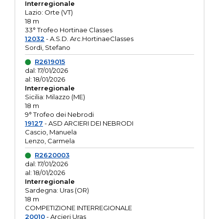
Interregionale
Lazio: Orte (VT)
18 m
33° Trofeo Hortinae Classes
12032
- A.S.D. Arc.HortinaeClasses
Sordi, Stefano
R2619015
dal: 17/01/2026
al: 18/01/2026
Interregionale
Sicilia: Milazzo (ME)
18 m
9° Trofeo dei Nebrodi
19127
- ASD ARCIERI DEI NEBRODI
Cascio, Manuela
Lenzo, Carmela
R2620003
dal: 17/01/2026
al: 18/01/2026
Interregionale
Sardegna: Uras (OR)
18 m
COMPETIZIONE INTERREGIONALE
20010
- Arcieri Uras