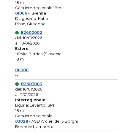
18 m
Gara Interregionale 18m
01066
- Iuvenilia
D'agostino, Katia
Pisan, Giuseppe
E2600002
dal: 10/01/2026
al: 10/01/2026
Estere
: Ilirska Bistrica (Slovenia)
18 m
--
00000
-
--
R2603003
dal: 10/01/2026
al: 11/01/2026
Interregionale
Liguria: Levanto (SP)
18 m
Gara Interregionale
03028
- ASD Arcieri dei 3 Borghi
Bermond, Umberto