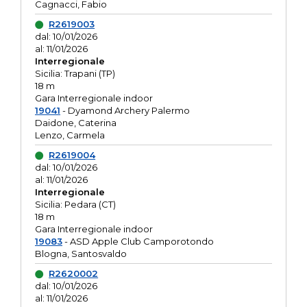
Cagnacci, Fabio
R2619003
dal: 10/01/2026
al: 11/01/2026
Interregionale
Sicilia: Trapani (TP)
18 m
Gara Interregionale indoor
19041
- Dyamond Archery Palermo
Daidone, Caterina
Lenzo, Carmela
R2619004
dal: 10/01/2026
al: 11/01/2026
Interregionale
Sicilia: Pedara (CT)
18 m
Gara Interregionale indoor
19083
- ASD Apple Club Camporotondo
Blogna, Santosvaldo
R2620002
dal: 10/01/2026
al: 11/01/2026