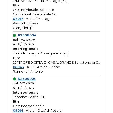
Friuli Venezia Giulia: Maniago (PN)
18 m
O.R. Individuale+Squadre
Campionato Regionale OL
07017
- Arcieri Maniago
Pascotto, Flavia
Cian, Giorgia
R2608004
dal: 17/01/2026
al: 18/01/2026
Interregionale
Emilia Romagna: Casalgrande (RE)
18 m
25° TROFEO CITTA' DI CASALGRANDE Salvaterra di Ca
08043
- A.S.D. Arcieri Orione
Raimondi, Antonio
R2609005
dal: 17/01/2026
al: 18/01/2026
Interregionale
Toscana: Pescia (PT)
18 m
Gara Interregionale
09014
- Arcieri Citta' di Pescia