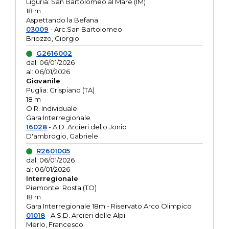
Liguria: San Bartolomeo al Mare (IM)
18 m
Aspettando la Befana
03009
- Arc.San Bartolomeo
Briozzo, Giorgio
G2616002
dal: 06/01/2026
al: 06/01/2026
Giovanile
Puglia: Crispiano (TA)
18 m
O.R. Individuale
Gara Interregionale
16028
- A.D. Arcieri dello Jonio
D'ambrogio, Gabriele
R2601005
dal: 06/01/2026
al: 06/01/2026
Interregionale
Piemonte: Rosta (TO)
18 m
Gara Interregionale 18m - Riservato Arco Olimpico
01018
- A.S.D. Arcieri delle Alpi
Merlo, Francesco