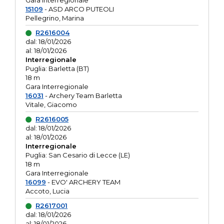
Gara interregionale
15109
- ASD ARCO PUTEOLI
Pellegrino, Marina
R2616004
dal: 18/01/2026
al: 18/01/2026
Interregionale
Puglia: Barletta (BT)
18 m
Gara Interregionale
16031
- Archery Team Barletta
Vitale, Giacomo
R2616005
dal: 18/01/2026
al: 18/01/2026
Interregionale
Puglia: San Cesario di Lecce (LE)
18 m
Gara Interregionale
16099
- EVO' ARCHERY TEAM
Accoto, Lucia
R2617001
dal: 18/01/2026
al: 18/01/2026