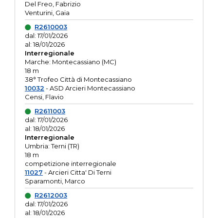
Del Freo, Fabrizio
Venturini, Gaia
R2610003
dal: 17/01/2026
al: 18/01/2026
Interregionale
Marche: Montecassiano (MC)
18 m
38° Trofeo Città di Montecassiano
10032
- ASD Arcieri Montecassiano
Censi, Flavio
R2611003
dal: 17/01/2026
al: 18/01/2026
Interregionale
Umbria: Terni (TR)
18 m
competizione interregionale
11027
- Arcieri Citta' Di Terni
Sparamonti, Marco
R2612003
dal: 17/01/2026
al: 18/01/2026