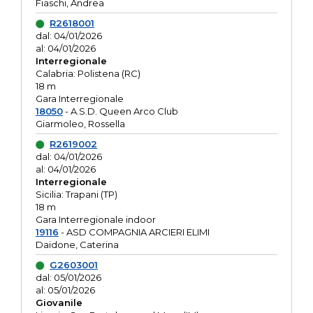
Fiaschi, Andrea
R2618001
dal: 04/01/2026
al: 04/01/2026
Interregionale
Calabria: Polistena (RC)
18 m
Gara Interregionale
18050
- A.S.D. Queen Arco Club
Giarmoleo, Rossella
R2619002
dal: 04/01/2026
al: 04/01/2026
Interregionale
Sicilia: Trapani (TP)
18 m
Gara Interregionale indoor
19116
- ASD COMPAGNIA ARCIERI ELIMI
Daidone, Caterina
G2603001
dal: 05/01/2026
al: 05/01/2026
Giovanile