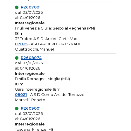
R2607001
dal: 03/01/2026
al: 04/01/2026
Interregionale
Friuli Venezia Giulia: Sesto al Reghena (PN)
18 m
3° Trofeo A.S.D. Arcieri Curtis Vadi
07025
- ASD ARCIERI CURTIS VADI
Quattrocchi, Manuel
R2608074
dal: 03/01/2026
al: 04/01/2026
Interregionale
Emilia Romagna: Moglia (MN)
18 m
Gara interregionale 18m
08021
- A.S.D.Comp.Arc.del Torrazzo
Morselli, Renato
R2609001
dal: 03/01/2026
al: 04/01/2026
Interregionale
Toscana: Firenze (FI)