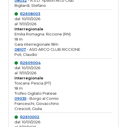
08032
- A.S.D. Ypsilon Arco Club
Bigliardi, Stefano
R2608003
dal: 10/01/2026
al: 11/01/2026
Interregionale
Emilia Romagna: Riccione (RN)
18 m
Gara interregionale 18m
08107
- ASD ARCO CLUB RICCIONE
Poli, Claudio
R2609004
dal: 10/01/2026
al: 11/01/2026
Interregionale
Toscana: Pescia (PT)
18 m
Trofeo Gigliato Pratese
09035
- Borgo al Cornio
Franceschi, Giovacchino
Crescioli, Giulia
R2610002
dal: 10/01/2026