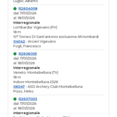
Luglio, Alberto
R2604008
dal: 17/01/2026
al: 18/01/2026
Interregionale
Lombardia: Vigevano (PV)
18 m
10° Torneo Di Sant'antonio esclusione AN lombardi
04042
- Arcieri Vigevano
Fogli, Francesco
R2606005
dal: 17/01/2026
al: 18/01/2026
Interregionale
Veneto: Montebelluna (TV)
18 m
Indoor Montebelluna 2026
06047
- ASD Archery Club Montebelluna
Pizzo, Mirko
R2607003
dal: 17/01/2026
al: 18/01/2026
Interregionale