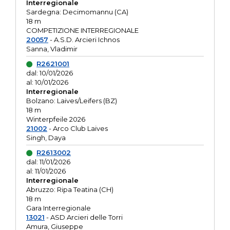
Interregionale
Sardegna: Decimomannu (CA)
18 m
COMPETIZIONE INTERREGIONALE
20057
- A.S.D. Arcieri Ichnos
Sanna, Vladimir
R2621001
dal: 10/01/2026
al: 10/01/2026
Interregionale
Bolzano: Laives/Leifers (BZ)
18 m
Winterpfeile 2026
21002
- Arco Club Laives
Singh, Daya
R2613002
dal: 11/01/2026
al: 11/01/2026
Interregionale
Abruzzo: Ripa Teatina (CH)
18 m
Gara Interregionale
13021
- ASD Arcieri delle Torri
Amura, Giuseppe