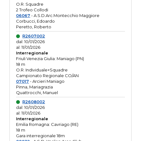
O.R. Squadre
2 Trofeo Collodi
06067
- A.S.D.Arc.Montecchio Maggiore
Corbucci, Edoardo
Peretto, Roberto
R2607002
dal: 10/01/2026
al: 11/01/2026
Interregionale
Friuli Venezia Giulia: Maniago (PN)
18 m
O.R. Individuale+Squadre
Campionato Regionale CO/AN
07017
- Arcieri Maniago
Pinna, Mariagrazia
Quattrocchi, Manuel
R2608002
dal: 10/01/2026
al: 11/01/2026
Interregionale
Emilia Romagna: Cavriago (RE)
18 m
Gara interregionale 18m