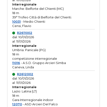
al: 11/01/2026
Interregionale
Marche: Belforte del Chienti (MC)
18 m
39° Trofeo Città di Belforte del Chienti.
10031
- Medio Chienti
Censi, Flavio
R2611002
dal: 10/01/2026
al: 11/01/2026
Interregionale
Umbria: Panicale (PG)
18 m
competizione interregionale
11016
- A.S.D. Gruppo Arcieri Simba
Caneva, Linda
R2612002
dal: 10/01/2026
al: 11/01/2026
Interregionale
Lazio: Latina (LT)
18 m
Gara Interregionale indoor
12070
- ASD Arcieri Del Falco