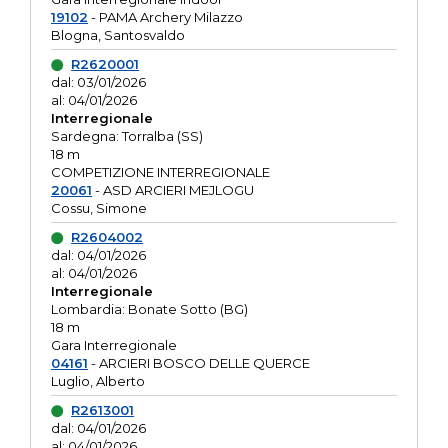
19102
- PAMA Archery Milazzo
Blogna, Santosvaldo
R2620001
dal: 03/01/2026
al: 04/01/2026
Interregionale
Sardegna: Torralba (SS)
18 m
COMPETIZIONE INTERREGIONALE
20061
- ASD ARCIERI MEJLOGU
Cossu, Simone
R2604002
dal: 04/01/2026
al: 04/01/2026
Interregionale
Lombardia: Bonate Sotto (BG)
18 m
Gara Interregionale
04161
- ARCIERI BOSCO DELLE QUERCE
Luglio, Alberto
R2613001
dal: 04/01/2026
al: 04/01/2026