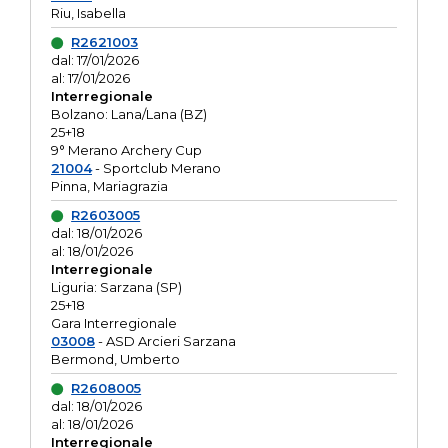
Riu, Isabella
R2621003
dal: 17/01/2026
al: 17/01/2026
Interregionale
Bolzano: Lana/Lana (BZ)
25+18
9° Merano Archery Cup
21004
- Sportclub Merano
Pinna, Mariagrazia
R2603005
dal: 18/01/2026
al: 18/01/2026
Interregionale
Liguria: Sarzana (SP)
25+18
Gara Interregionale
03008
- ASD Arcieri Sarzana
Bermond, Umberto
R2608005
dal: 18/01/2026
al: 18/01/2026
Interregionale