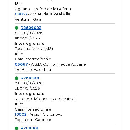
18 m
Ugnano – Trofeo della Befana
09053
- Arcieri della Real Villa
Venturini, Gaia
R2609002
dal: 03/01/2026
al: 04/01/2026
Interregionale
Toscana: Massa (MS)
18 m
Gara Interregionale
09067
- A.S.D. Comp. Frecce Apuane
De Biaso, Valentina
R2610001
dal: 03/01/2026
al: 04/01/2026
Interregionale
Marche: Civitanova Marche (MC)
18 m
Gara Interregionale
10003
- Arcieri Civitanova
Tagliaferri, Gabriele
R2611001