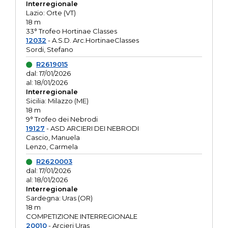
Interregionale
Lazio: Orte (VT)
18 m
33° Trofeo Hortinae Classes
12032
- A.S.D. Arc.HortinaeClasses
Sordi, Stefano
R2619015
dal: 17/01/2026
al: 18/01/2026
Interregionale
Sicilia: Milazzo (ME)
18 m
9° Trofeo dei Nebrodi
19127
- ASD ARCIERI DEI NEBRODI
Cascio, Manuela
Lenzo, Carmela
R2620003
dal: 17/01/2026
al: 18/01/2026
Interregionale
Sardegna: Uras (OR)
18 m
COMPETIZIONE INTERREGIONALE
20010
- Arcieri Uras