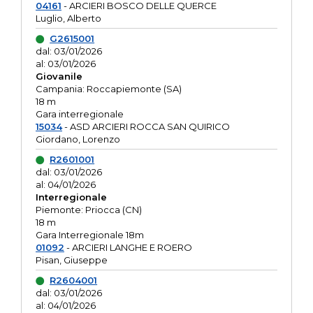
04161
- ARCIERI BOSCO DELLE QUERCE
Luglio, Alberto
G2615001
dal: 03/01/2026
al: 03/01/2026
Giovanile
Campania: Roccapiemonte (SA)
18 m
Gara interregionale
15034
- ASD ARCIERI ROCCA SAN QUIRICO
Giordano, Lorenzo
R2601001
dal: 03/01/2026
al: 04/01/2026
Interregionale
Piemonte: Priocca (CN)
18 m
Gara Interregionale 18m
01092
- ARCIERI LANGHE E ROERO
Pisan, Giuseppe
R2604001
dal: 03/01/2026
al: 04/01/2026