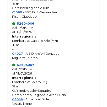
18 m
Gara Interregionale 18m
01080
- SSD DLF Alessandria
Pisan, Giuseppe
R2604006
dal: 17/01/2026
al: 18/01/2026
Interregionale
Lombardia: Castel d'Ario (MN)
18 m
--
04027
- A.S.D.Arcieri Gonzaga
Migliorati, Marco
R2604007
dal: 17/01/2026
al: 18/01/2026
Interregionale
Lombardia: Solaro (MI)
18 m
O.R. Individuale+Squadre
Campionato Regionale Arco Nudo
04038
- Arcieri del Sole
Vidari, Bruno