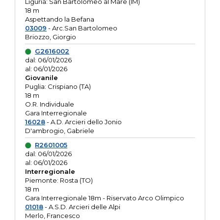
Liguria: San Bartolomeo al Mare (IM)
18 m
Aspettando la Befana
03009
- Arc.San Bartolomeo
Briozzo, Giorgio
G2616002
dal: 06/01/2026
al: 06/01/2026
Giovanile
Puglia: Crispiano (TA)
18 m
O.R. Individuale
Gara Interregionale
16028
- A.D. Arcieri dello Jonio
D'ambrogio, Gabriele
R2601005
dal: 06/01/2026
al: 06/01/2026
Interregionale
Piemonte: Rosta (TO)
18 m
Gara Interregionale 18m - Riservato Arco Olimpico
01018
- A.S.D. Arcieri delle Alpi
Merlo, Francesco