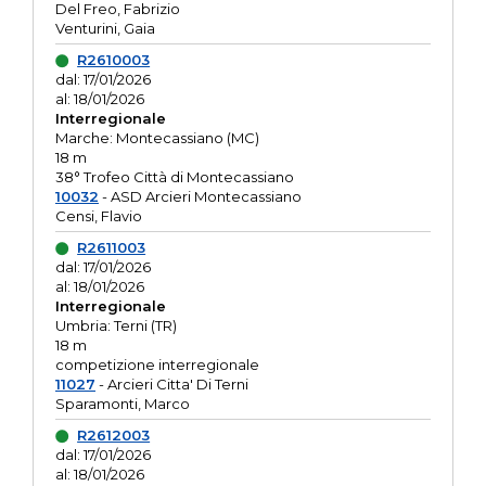
Del Freo, Fabrizio
Venturini, Gaia
R2610003
dal: 17/01/2026
al: 18/01/2026
Interregionale
Marche: Montecassiano (MC)
18 m
38° Trofeo Città di Montecassiano
10032
- ASD Arcieri Montecassiano
Censi, Flavio
R2611003
dal: 17/01/2026
al: 18/01/2026
Interregionale
Umbria: Terni (TR)
18 m
competizione interregionale
11027
- Arcieri Citta' Di Terni
Sparamonti, Marco
R2612003
dal: 17/01/2026
al: 18/01/2026