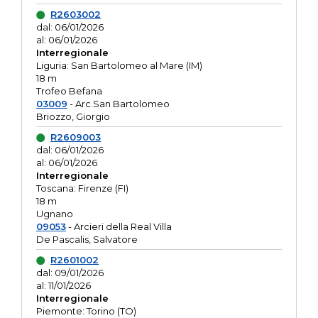
R2603002
dal: 06/01/2026
al: 06/01/2026
Interregionale
Liguria: San Bartolomeo al Mare (IM)
18 m
Trofeo Befana
03009
- Arc.San Bartolomeo
Briozzo, Giorgio
R2609003
dal: 06/01/2026
al: 06/01/2026
Interregionale
Toscana: Firenze (FI)
18 m
Ugnano
09053
- Arcieri della Real Villa
De Pascalis, Salvatore
R2601002
dal: 09/01/2026
al: 11/01/2026
Interregionale
Piemonte: Torino (TO)