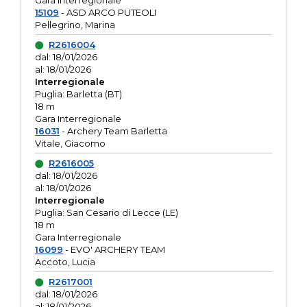
Gara interregionale
15109
- ASD ARCO PUTEOLI
Pellegrino, Marina
R2616004
dal: 18/01/2026
al: 18/01/2026
Interregionale
Puglia: Barletta (BT)
18 m
Gara Interregionale
16031
- Archery Team Barletta
Vitale, Giacomo
R2616005
dal: 18/01/2026
al: 18/01/2026
Interregionale
Puglia: San Cesario di Lecce (LE)
18 m
Gara Interregionale
16099
- EVO' ARCHERY TEAM
Accoto, Lucia
R2617001
dal: 18/01/2026
al: 18/01/2026