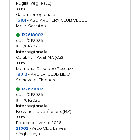
Puglia: Veglie (LE)
18 m
Gara Interregionale
16101
- ASD ARCHERY CLUB VEGLIE
Mele, Salvatore
R2618002
dal: 11/01/2026
al: 11/01/2026
Interregionale
Calabria: TAVERNA (CZ)
18 m
Memorial Giuseppe Pascuzzi
18013
- ARCIERI CLUB LIDO
Socievole, Eleonora
R2621002
dal: 11/01/2026
al: 11/01/2026
Interregionale
Bolzano: Laives/Leifers (BZ)
18 m
Frecce d’inverno 2026
21002
- Arco Club Laives
Singh, Daya