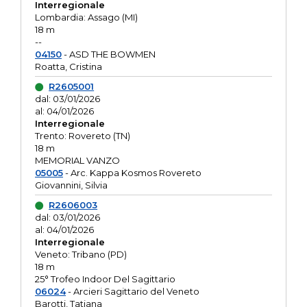
Interregionale
Lombardia: Assago (MI)
18 m
--
04150
- ASD THE BOWMEN
Roatta, Cristina
R2605001
dal: 03/01/2026
al: 04/01/2026
Interregionale
Trento: Rovereto (TN)
18 m
MEMORIAL VANZO
05005
- Arc. Kappa Kosmos Rovereto
Giovannini, Silvia
R2606003
dal: 03/01/2026
al: 04/01/2026
Interregionale
Veneto: Tribano (PD)
18 m
25° Trofeo Indoor Del Sagittario
06024
- Arcieri Sagittario del Veneto
Barotti, Tatiana