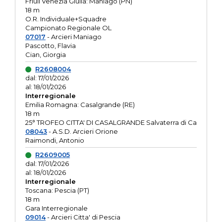
Friuli Venezia Giulia: Maniago (PN)
18 m
O.R. Individuale+Squadre
Campionato Regionale OL
07017
- Arcieri Maniago
Pascotto, Flavia
Cian, Giorgia
R2608004
dal: 17/01/2026
al: 18/01/2026
Interregionale
Emilia Romagna: Casalgrande (RE)
18 m
25° TROFEO CITTA' DI CASALGRANDE Salvaterra di Ca
08043
- A.S.D. Arcieri Orione
Raimondi, Antonio
R2609005
dal: 17/01/2026
al: 18/01/2026
Interregionale
Toscana: Pescia (PT)
18 m
Gara Interregionale
09014
- Arcieri Citta' di Pescia