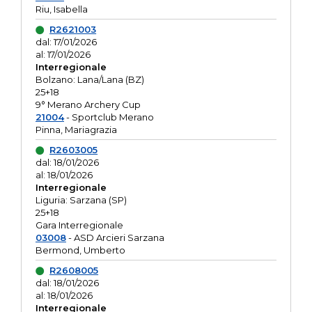
Riu, Isabella
R2621003
dal: 17/01/2026
al: 17/01/2026
Interregionale
Bolzano: Lana/Lana (BZ)
25+18
9° Merano Archery Cup
21004
- Sportclub Merano
Pinna, Mariagrazia
R2603005
dal: 18/01/2026
al: 18/01/2026
Interregionale
Liguria: Sarzana (SP)
25+18
Gara Interregionale
03008
- ASD Arcieri Sarzana
Bermond, Umberto
R2608005
dal: 18/01/2026
al: 18/01/2026
Interregionale