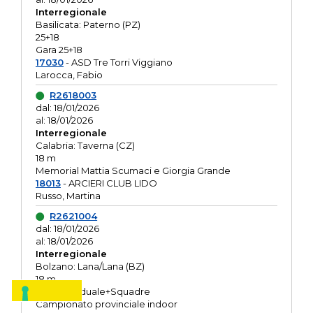
Interregionale
Basilicata: Paterno (PZ)
25+18
Gara 25+18
17030
- ASD Tre Torri Viggiano
Larocca, Fabio
R2618003
dal: 18/01/2026
al: 18/01/2026
Interregionale
Calabria: Taverna (CZ)
18 m
Memorial Mattia Scumaci e Giorgia Grande
18013
- ARCIERI CLUB LIDO
Russo, Martina
R2621004
dal: 18/01/2026
al: 18/01/2026
Interregionale
Bolzano: Lana/Lana (BZ)
18 m
O.R. Individuale+Squadre
Campionato provinciale indoor