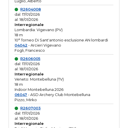
Luglio, Alberto
R2604008
dal: 17/01/2026
al: 18/01/2026
Interregionale
Lombardia: Vigevano (PV)
18 m
10° Torneo Di Sant'antonio esclusione AN lombardi
04042
- Arcieri Vigevano
Fogli, Francesco
R2606005
dal: 17/01/2026
al: 18/01/2026
Interregionale
Veneto: Montebelluna (TV)
18 m
Indoor Montebelluna 2026
06047
- ASD Archery Club Montebelluna
Pizzo, Mirko
R2607003
dal: 17/01/2026
al: 18/01/2026
Interregionale