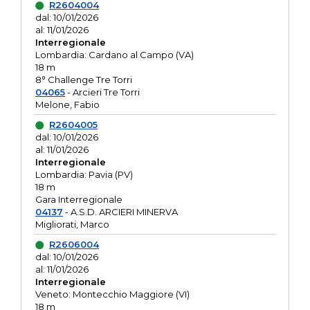
R2604004
dal: 10/01/2026
al: 11/01/2026
Interregionale
Lombardia: Cardano al Campo (VA)
18 m
8° Challenge Tre Torri
04065
- Arcieri Tre Torri
Melone, Fabio
R2604005
dal: 10/01/2026
al: 11/01/2026
Interregionale
Lombardia: Pavia (PV)
18 m
Gara Interregionale
04137
- A.S.D. ARCIERI MINERVA
Migliorati, Marco
R2606004
dal: 10/01/2026
al: 11/01/2026
Interregionale
Veneto: Montecchio Maggiore (VI)
18 m