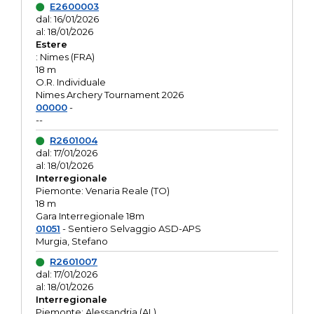
E2600003
dal: 16/01/2026
al: 18/01/2026
Estere
: Nimes (FRA)
18 m
O.R. Individuale
Nimes Archery Tournament 2026
00000
-
--
R2601004
dal: 17/01/2026
al: 18/01/2026
Interregionale
Piemonte: Venaria Reale (TO)
18 m
Gara Interregionale 18m
01051
- Sentiero Selvaggio ASD-APS
Murgia, Stefano
R2601007
dal: 17/01/2026
al: 18/01/2026
Interregionale
Piemonte: Alessandria (AL)