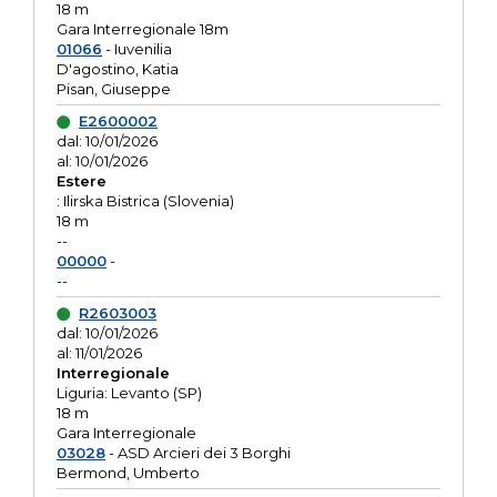
18 m
Gara Interregionale 18m
01066
- Iuvenilia
D'agostino, Katia
Pisan, Giuseppe
E2600002
dal: 10/01/2026
al: 10/01/2026
Estere
: Ilirska Bistrica (Slovenia)
18 m
--
00000
-
--
R2603003
dal: 10/01/2026
al: 11/01/2026
Interregionale
Liguria: Levanto (SP)
18 m
Gara Interregionale
03028
- ASD Arcieri dei 3 Borghi
Bermond, Umberto