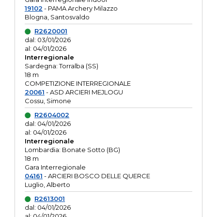
19102
- PAMA Archery Milazzo
Blogna, Santosvaldo
R2620001
dal: 03/01/2026
al: 04/01/2026
Interregionale
Sardegna: Torralba (SS)
18 m
COMPETIZIONE INTERREGIONALE
20061
- ASD ARCIERI MEJLOGU
Cossu, Simone
R2604002
dal: 04/01/2026
al: 04/01/2026
Interregionale
Lombardia: Bonate Sotto (BG)
18 m
Gara Interregionale
04161
- ARCIERI BOSCO DELLE QUERCE
Luglio, Alberto
R2613001
dal: 04/01/2026
al: 04/01/2026