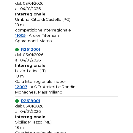
dal: 03/01/2026
al: 04/01/2026
Interregionale
Umbria: Città di Castello (PG)
18 m
competizione interregionale
11005
- Arcieri Tifernum
Sparamonti, Marco
R2612001
dal: 03/01/2026
al: 04/01/2026
Interregionale
Lazio: Latina (LT)
18 m
Gara Interregionale indoor
12007
- A.S.D. Arcieri Le Rondini
Monachesi, Massimiliano
R2619001
dal: 03/01/2026
al: 04/01/2026
Interregionale
Sicilia: Milazzo (ME)
18 m
Gara Interregionale indoor