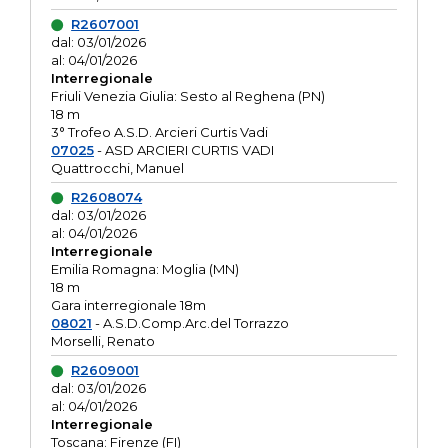
R2607001
dal: 03/01/2026
al: 04/01/2026
Interregionale
Friuli Venezia Giulia: Sesto al Reghena (PN)
18 m
3° Trofeo A.S.D. Arcieri Curtis Vadi
07025
- ASD ARCIERI CURTIS VADI
Quattrocchi, Manuel
R2608074
dal: 03/01/2026
al: 04/01/2026
Interregionale
Emilia Romagna: Moglia (MN)
18 m
Gara interregionale 18m
08021
- A.S.D.Comp.Arc.del Torrazzo
Morselli, Renato
R2609001
dal: 03/01/2026
al: 04/01/2026
Interregionale
Toscana: Firenze (FI)