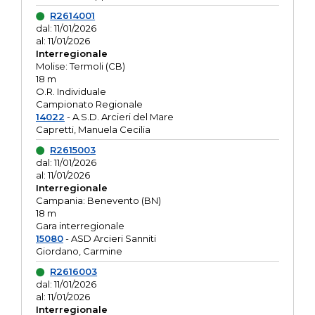
R2614001
dal: 11/01/2026
al: 11/01/2026
Interregionale
Molise: Termoli (CB)
18 m
O.R. Individuale
Campionato Regionale
14022
- A.S.D. Arcieri del Mare
Capretti, Manuela Cecilia
R2615003
dal: 11/01/2026
al: 11/01/2026
Interregionale
Campania: Benevento (BN)
18 m
Gara interregionale
15080
- ASD Arcieri Sanniti
Giordano, Carmine
R2616003
dal: 11/01/2026
al: 11/01/2026
Interregionale