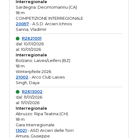
Interregionale
Sardegna: Decimomannu (CA)
18 m
COMPETIZIONE INTERREGIONALE
20057
- A.S.D. Arcieri Ichnos
Sanna, Vladimir
R2621001
dal: 10/01/2026
al: 10/01/2026
Interregionale
Bolzano: Laives/Leifers (BZ)
18 m
Winterpfeile 2026
21002
- Arco Club Laives
Singh, Daya
R2613002
dal: 11/01/2026
al: 11/01/2026
Interregionale
Abruzzo: Ripa Teatina (CH)
18 m
Gara Interregionale
13021
- ASD Arcieri delle Torri
Amura, Giuseppe