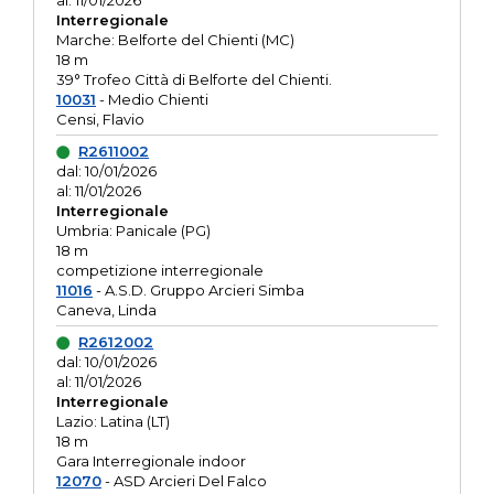
al: 11/01/2026
Interregionale
Marche: Belforte del Chienti (MC)
18 m
39° Trofeo Città di Belforte del Chienti.
10031
- Medio Chienti
Censi, Flavio
R2611002
dal: 10/01/2026
al: 11/01/2026
Interregionale
Umbria: Panicale (PG)
18 m
competizione interregionale
11016
- A.S.D. Gruppo Arcieri Simba
Caneva, Linda
R2612002
dal: 10/01/2026
al: 11/01/2026
Interregionale
Lazio: Latina (LT)
18 m
Gara Interregionale indoor
12070
- ASD Arcieri Del Falco