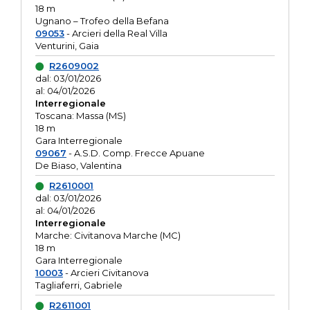
18 m
Ugnano – Trofeo della Befana
09053
- Arcieri della Real Villa
Venturini, Gaia
R2609002
dal: 03/01/2026
al: 04/01/2026
Interregionale
Toscana: Massa (MS)
18 m
Gara Interregionale
09067
- A.S.D. Comp. Frecce Apuane
De Biaso, Valentina
R2610001
dal: 03/01/2026
al: 04/01/2026
Interregionale
Marche: Civitanova Marche (MC)
18 m
Gara Interregionale
10003
- Arcieri Civitanova
Tagliaferri, Gabriele
R2611001