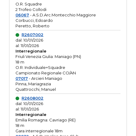
O.R. Squadre
2 Trofeo Collodi
06067
- A.S.D.Arc.Montecchio Maggiore
Corbucci, Edoardo
Peretto, Roberto
R2607002
dal: 10/01/2026
al: 11/01/2026
Interregionale
Friuli Venezia Giulia: Maniago (PN)
18 m
O.R. Individuale+Squadre
Campionato Regionale CO/AN
07017
- Arcieri Maniago
Pinna, Mariagrazia
Quattrocchi, Manuel
R2608002
dal: 10/01/2026
al: 11/01/2026
Interregionale
Emilia Romagna: Cavriago (RE)
18 m
Gara interregionale 18m