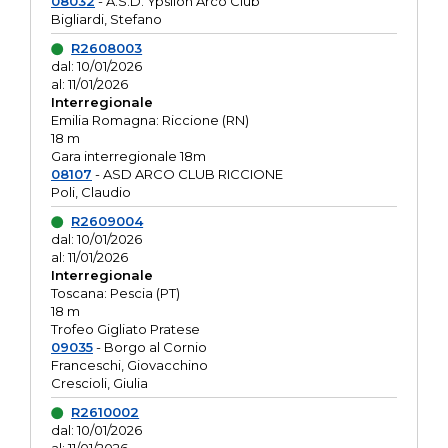
08032
- A.S.D. Ypsilon Arco Club
Bigliardi, Stefano
R2608003
dal: 10/01/2026
al: 11/01/2026
Interregionale
Emilia Romagna: Riccione (RN)
18 m
Gara interregionale 18m
08107
- ASD ARCO CLUB RICCIONE
Poli, Claudio
R2609004
dal: 10/01/2026
al: 11/01/2026
Interregionale
Toscana: Pescia (PT)
18 m
Trofeo Gigliato Pratese
09035
- Borgo al Cornio
Franceschi, Giovacchino
Crescioli, Giulia
R2610002
dal: 10/01/2026