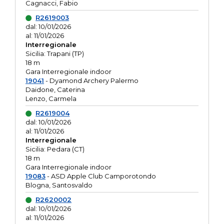
Cagnacci, Fabio
R2619003
dal: 10/01/2026
al: 11/01/2026
Interregionale
Sicilia: Trapani (TP)
18 m
Gara Interregionale indoor
19041
- Dyamond Archery Palermo
Daidone, Caterina
Lenzo, Carmela
R2619004
dal: 10/01/2026
al: 11/01/2026
Interregionale
Sicilia: Pedara (CT)
18 m
Gara Interregionale indoor
19083
- ASD Apple Club Camporotondo
Blogna, Santosvaldo
R2620002
dal: 10/01/2026
al: 11/01/2026