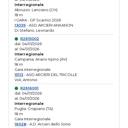
Interregionale
Abruzzo: Lanciano (CH)
18 m
I GARA - GP Scarinci 2026
13039
- ASD ARCIERI ANXANON
Di Stefano, Leonardo
R2615002
dal: 04/01/2026
al: 04/01/2026
Interregionale
Campania: Ariano Irpino (AV)
18 m
Gara interregionale
15113
- ASD ARCIERI DEL TRICOLLE
Voli, Antonio
R2616001
dal: 04/01/2026
al: 04/01/2026
Interregionale
Puglia: Crispiano (TA)
18 m
Gara Interregionale
16028
- A.D. Arcieri dello Jonio