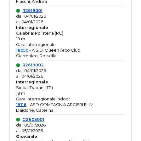
Fiaschi, Andrea
R2618001
dal: 04/01/2026
al: 04/01/2026
Interregionale
Calabria: Polistena (RC)
18 m
Gara Interregionale
18050
- A.S.D. Queen Arco Club
Giarmoleo, Rossella
R2619002
dal: 04/01/2026
al: 04/01/2026
Interregionale
Sicilia: Trapani (TP)
18 m
Gara Interregionale indoor
19116
- ASD COMPAGNIA ARCIERI ELIMI
Daidone, Caterina
G2603001
dal: 05/01/2026
al: 05/01/2026
Giovanile