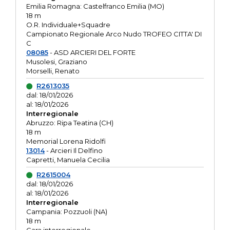
Emilia Romagna: Castelfranco Emilia (MO)
18 m
O.R. Individuale+Squadre
Campionato Regionale Arco Nudo TROFEO CITTA' DI
C
08085
- ASD ARCIERI DEL FORTE
Musolesi, Graziano
Morselli, Renato
R2613035
dal: 18/01/2026
al: 18/01/2026
Interregionale
Abruzzo: Ripa Teatina (CH)
18 m
Memorial Lorena Ridolfi
13014
- Arcieri Il Delfino
Capretti, Manuela Cecilia
R2615004
dal: 18/01/2026
al: 18/01/2026
Interregionale
Campania: Pozzuoli (NA)
18 m