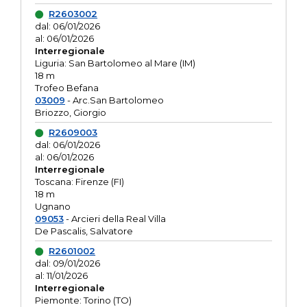
R2603002
dal: 06/01/2026
al: 06/01/2026
Interregionale
Liguria: San Bartolomeo al Mare (IM)
18 m
Trofeo Befana
03009
- Arc.San Bartolomeo
Briozzo, Giorgio
R2609003
dal: 06/01/2026
al: 06/01/2026
Interregionale
Toscana: Firenze (FI)
18 m
Ugnano
09053
- Arcieri della Real Villa
De Pascalis, Salvatore
R2601002
dal: 09/01/2026
al: 11/01/2026
Interregionale
Piemonte: Torino (TO)