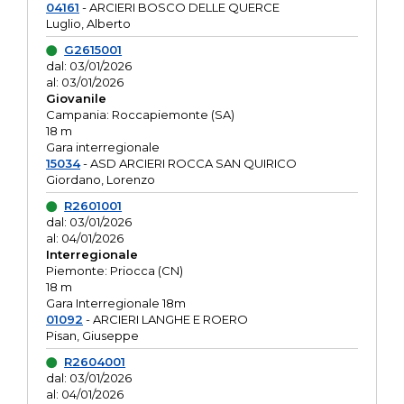
04161
- ARCIERI BOSCO DELLE QUERCE
Luglio, Alberto
G2615001
dal: 03/01/2026
al: 03/01/2026
Giovanile
Campania: Roccapiemonte (SA)
18 m
Gara interregionale
15034
- ASD ARCIERI ROCCA SAN QUIRICO
Giordano, Lorenzo
R2601001
dal: 03/01/2026
al: 04/01/2026
Interregionale
Piemonte: Priocca (CN)
18 m
Gara Interregionale 18m
01092
- ARCIERI LANGHE E ROERO
Pisan, Giuseppe
R2604001
dal: 03/01/2026
al: 04/01/2026