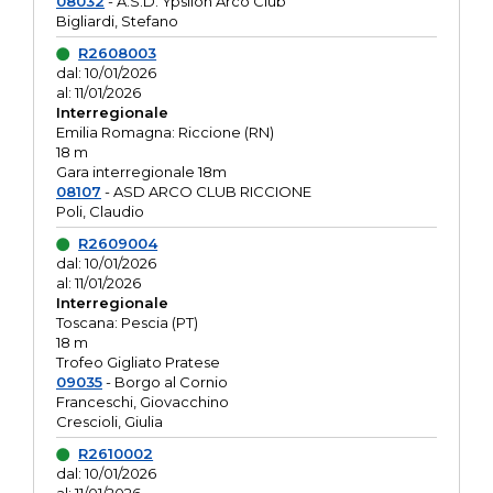
08032
- A.S.D. Ypsilon Arco Club
Bigliardi, Stefano
R2608003
dal: 10/01/2026
al: 11/01/2026
Interregionale
Emilia Romagna: Riccione (RN)
18 m
Gara interregionale 18m
08107
- ASD ARCO CLUB RICCIONE
Poli, Claudio
R2609004
dal: 10/01/2026
al: 11/01/2026
Interregionale
Toscana: Pescia (PT)
18 m
Trofeo Gigliato Pratese
09035
- Borgo al Cornio
Franceschi, Giovacchino
Crescioli, Giulia
R2610002
dal: 10/01/2026