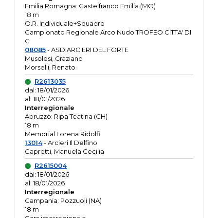
Emilia Romagna: Castelfranco Emilia (MO)
18 m
O.R. Individuale+Squadre
Campionato Regionale Arco Nudo TROFEO CITTA' DI
C
08085
- ASD ARCIERI DEL FORTE
Musolesi, Graziano
Morselli, Renato
R2613035
dal: 18/01/2026
al: 18/01/2026
Interregionale
Abruzzo: Ripa Teatina (CH)
18 m
Memorial Lorena Ridolfi
13014
- Arcieri Il Delfino
Capretti, Manuela Cecilia
R2615004
dal: 18/01/2026
al: 18/01/2026
Interregionale
Campania: Pozzuoli (NA)
18 m