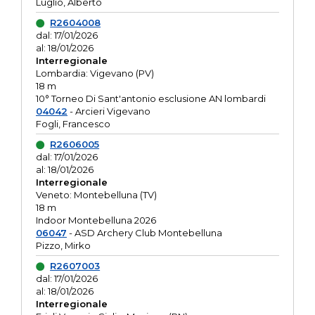
Luglio, Alberto
R2604008
dal: 17/01/2026
al: 18/01/2026
Interregionale
Lombardia: Vigevano (PV)
18 m
10° Torneo Di Sant'antonio esclusione AN lombardi
04042
- Arcieri Vigevano
Fogli, Francesco
R2606005
dal: 17/01/2026
al: 18/01/2026
Interregionale
Veneto: Montebelluna (TV)
18 m
Indoor Montebelluna 2026
06047
- ASD Archery Club Montebelluna
Pizzo, Mirko
R2607003
dal: 17/01/2026
al: 18/01/2026
Interregionale