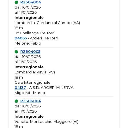
R2604004
dal: 10/01/2026
al: 11/01/2026
Interregionale
Lombardia: Cardano al Campo (VA)
18 m
8° Challenge Tre Torri
04065
- Arcieri Tre Torri
Melone, Fabio
R2604005
dal: 10/01/2026
al: 11/01/2026
Interregionale
Lombardia: Pavia (PV)
18 m
Gara Interregionale
04137
- A.S.D. ARCIERI MINERVA
Migliorati, Marco
R2606004
dal: 10/01/2026
al: 11/01/2026
Interregionale
Veneto: Montecchio Maggiore (VI)
18 m