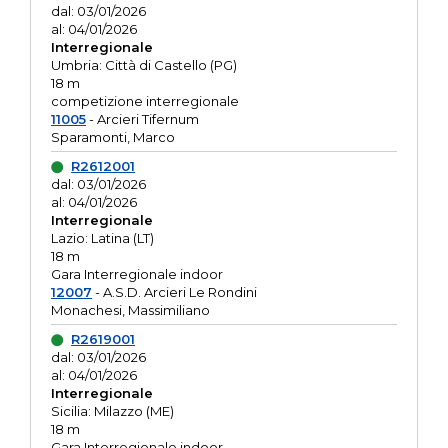
dal: 03/01/2026
al: 04/01/2026
Interregionale
Umbria: Città di Castello (PG)
18 m
competizione interregionale
11005
- Arcieri Tifernum
Sparamonti, Marco
R2612001
dal: 03/01/2026
al: 04/01/2026
Interregionale
Lazio: Latina (LT)
18 m
Gara Interregionale indoor
12007
- A.S.D. Arcieri Le Rondini
Monachesi, Massimiliano
R2619001
dal: 03/01/2026
al: 04/01/2026
Interregionale
Sicilia: Milazzo (ME)
18 m
Gara Interregionale indoor