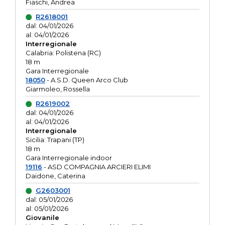
Fiaschi, Andrea
R2618001
dal: 04/01/2026
al: 04/01/2026
Interregionale
Calabria: Polistena (RC)
18 m
Gara Interregionale
18050
- A.S.D. Queen Arco Club
Giarmoleo, Rossella
R2619002
dal: 04/01/2026
al: 04/01/2026
Interregionale
Sicilia: Trapani (TP)
18 m
Gara Interregionale indoor
19116
- ASD COMPAGNIA ARCIERI ELIMI
Daidone, Caterina
G2603001
dal: 05/01/2026
al: 05/01/2026
Giovanile