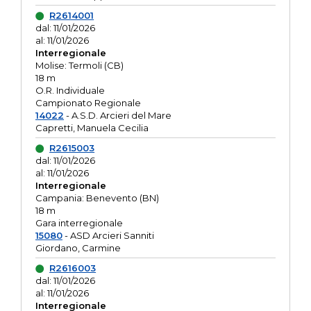
R2614001
dal: 11/01/2026
al: 11/01/2026
Interregionale
Molise: Termoli (CB)
18 m
O.R. Individuale
Campionato Regionale
14022
- A.S.D. Arcieri del Mare
Capretti, Manuela Cecilia
R2615003
dal: 11/01/2026
al: 11/01/2026
Interregionale
Campania: Benevento (BN)
18 m
Gara interregionale
15080
- ASD Arcieri Sanniti
Giordano, Carmine
R2616003
dal: 11/01/2026
al: 11/01/2026
Interregionale