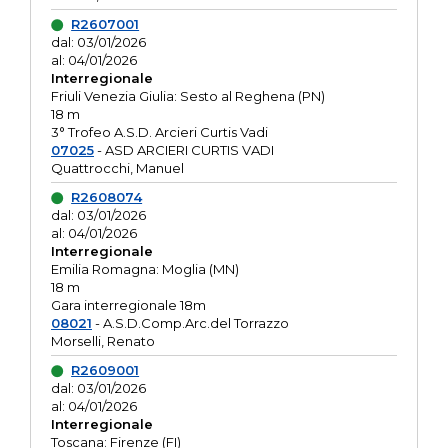
R2607001
dal: 03/01/2026
al: 04/01/2026
Interregionale
Friuli Venezia Giulia: Sesto al Reghena (PN)
18 m
3° Trofeo A.S.D. Arcieri Curtis Vadi
07025
- ASD ARCIERI CURTIS VADI
Quattrocchi, Manuel
R2608074
dal: 03/01/2026
al: 04/01/2026
Interregionale
Emilia Romagna: Moglia (MN)
18 m
Gara interregionale 18m
08021
- A.S.D.Comp.Arc.del Torrazzo
Morselli, Renato
R2609001
dal: 03/01/2026
al: 04/01/2026
Interregionale
Toscana: Firenze (FI)