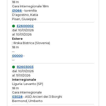
18 m
Gara Interregionale 18m
01066
- Iuvenilia
D'agostino, Katia
Pisan, Giuseppe
E2600002
dal: 10/01/2026
al: 10/01/2026
Estere
: Ilirska Bistrica (Slovenia)
18 m
--
00000
-
--
R2603003
dal: 10/01/2026
al: 11/01/2026
Interregionale
Liguria: Levanto (SP)
18 m
Gara Interregionale
03028
- ASD Arcieri dei 3 Borghi
Bermond, Umberto