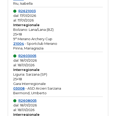
Riu, Isabella
R2621003
dal: 17/01/2026
al: 17/01/2026
Interregionale
Bolzano: Lana/Lana (BZ)
25+18
9° Merano Archery Cup
21004
- Sportclub Merano
Pinna, Mariagrazia
R2603005
dal: 18/01/2026
al: 18/01/2026
Interregionale
Liguria: Sarzana (SP)
25+18
Gara Interregionale
03008
- ASD Arcieri Sarzana
Bermond, Umberto
R2608005
dal: 18/01/2026
al: 18/01/2026
Interregionale