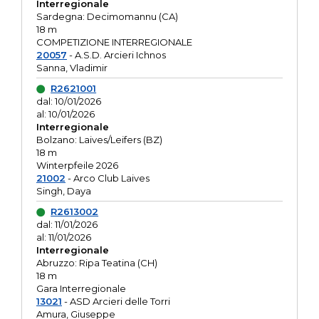
Interregionale
Sardegna: Decimomannu (CA)
18 m
COMPETIZIONE INTERREGIONALE
20057
- A.S.D. Arcieri Ichnos
Sanna, Vladimir
R2621001
dal: 10/01/2026
al: 10/01/2026
Interregionale
Bolzano: Laives/Leifers (BZ)
18 m
Winterpfeile 2026
21002
- Arco Club Laives
Singh, Daya
R2613002
dal: 11/01/2026
al: 11/01/2026
Interregionale
Abruzzo: Ripa Teatina (CH)
18 m
Gara Interregionale
13021
- ASD Arcieri delle Torri
Amura, Giuseppe