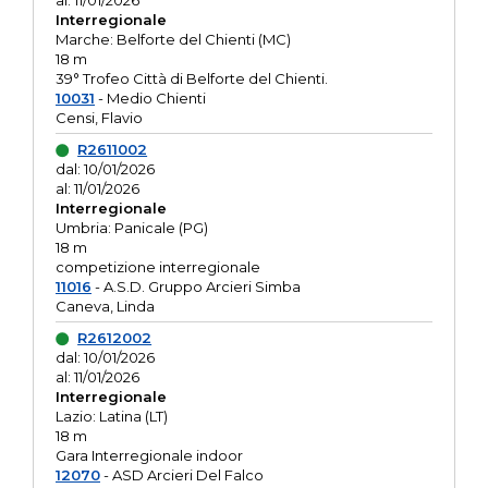
al: 11/01/2026
Interregionale
Marche: Belforte del Chienti (MC)
18 m
39° Trofeo Città di Belforte del Chienti.
10031
- Medio Chienti
Censi, Flavio
R2611002
dal: 10/01/2026
al: 11/01/2026
Interregionale
Umbria: Panicale (PG)
18 m
competizione interregionale
11016
- A.S.D. Gruppo Arcieri Simba
Caneva, Linda
R2612002
dal: 10/01/2026
al: 11/01/2026
Interregionale
Lazio: Latina (LT)
18 m
Gara Interregionale indoor
12070
- ASD Arcieri Del Falco