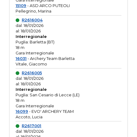
Gara interregionale
15109
- ASD ARCO PUTEOLI
Pellegrino, Marina
R2616004
dal: 18/01/2026
al: 18/01/2026
Interregionale
Puglia: Barletta (BT)
18 m
Gara Interregionale
16031
- Archery Team Barletta
Vitale, Giacomo
R2616005
dal: 18/01/2026
al: 18/01/2026
Interregionale
Puglia: San Cesario di Lecce (LE)
18 m
Gara Interregionale
16099
- EVO' ARCHERY TEAM
Accoto, Lucia
R2617001
dal: 18/01/2026
al: 18/01/2026