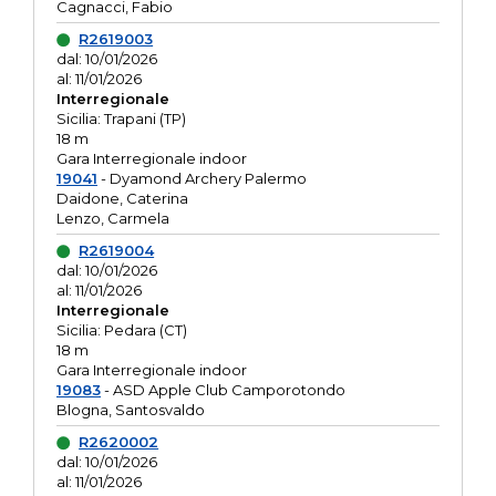
Cagnacci, Fabio
R2619003
dal: 10/01/2026
al: 11/01/2026
Interregionale
Sicilia: Trapani (TP)
18 m
Gara Interregionale indoor
19041
- Dyamond Archery Palermo
Daidone, Caterina
Lenzo, Carmela
R2619004
dal: 10/01/2026
al: 11/01/2026
Interregionale
Sicilia: Pedara (CT)
18 m
Gara Interregionale indoor
19083
- ASD Apple Club Camporotondo
Blogna, Santosvaldo
R2620002
dal: 10/01/2026
al: 11/01/2026