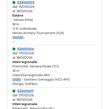
E2600003
dal: 16/01/2026
al: 18/01/2026
Estere
: Nimes (FRA)
18 m
O.R. Individuale
Nimes Archery Tournament 2026
00000
-
--
R2601004
dal: 17/01/2026
al: 18/01/2026
Interregionale
Piemonte: Venaria Reale (TO)
18 m
Gara Interregionale 18m
01051
- Sentiero Selvaggio ASD-APS
Murgia, Stefano
R2601007
dal: 17/01/2026
al: 18/01/2026
Interregionale
Piemonte: Alessandria (AL)