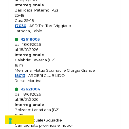
Interregionale
Basilicata: Paterno (PZ)
25+18
Gara 25+18
17030
- ASD Tre Torri Viggiano
Larocca, Fabio
R2618003
dal: 18/01/2026
al: 18/01/2026
Interregionale
Calabria: Taverna (CZ)
18 m
Memorial Mattia Scumaci e Giorgia Grande
18013
- ARCIERI CLUB LIDO
Russo, Martina
R2621004
dal: 18/01/2026
al: 18/01/2026
Interregionale
Bolzano: Lana/Lana (BZ)
18 m
O.R. Individuale+Squadre
Campionato provinciale indoor