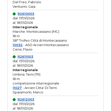
Del Freo, Fabrizio
Venturini, Gaia
R2610003
dal: 17/01/2026
al: 18/01/2026
Interregionale
Marche: Montecassiano (MC)
18 m
38° Trofeo Città di Montecassiano
10032
- ASD Arcieri Montecassiano
Censi, Flavio
R2611003
dal: 17/01/2026
al: 18/01/2026
Interregionale
Umbria: Terni (TR)
18 m
competizione interregionale
11027
- Arcieri Citta' Di Terni
Sparamonti, Marco
R2612003
dal: 17/01/2026
al: 18/01/2026