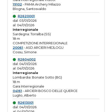
19102
- PAMA Archery Milazzo
Blogna, Santosvaldo
R2620001
dal: 03/01/2026
al: 04/01/2026
Interregionale
Sardegna: Torralba (SS)
18 m
COMPETIZIONE INTERREGIONALE
20061
- ASD ARCIERI MEJLOGU
Cossu, Simone
R2604002
dal: 04/01/2026
al: 04/01/2026
Interregionale
Lombardia: Bonate Sotto (BG)
18 m
Gara Interregionale
04161
- ARCIERI BOSCO DELLE QUERCE
Luglio, Alberto
R2613001
dal: 04/01/2026
al: 04/01/2026