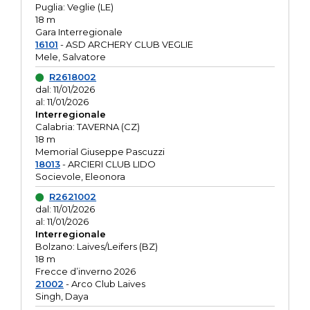
Puglia: Veglie (LE)
18 m
Gara Interregionale
16101
- ASD ARCHERY CLUB VEGLIE
Mele, Salvatore
R2618002
dal: 11/01/2026
al: 11/01/2026
Interregionale
Calabria: TAVERNA (CZ)
18 m
Memorial Giuseppe Pascuzzi
18013
- ARCIERI CLUB LIDO
Socievole, Eleonora
R2621002
dal: 11/01/2026
al: 11/01/2026
Interregionale
Bolzano: Laives/Leifers (BZ)
18 m
Frecce d’inverno 2026
21002
- Arco Club Laives
Singh, Daya