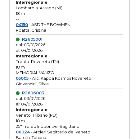
Interregionale
Lombardia: Assago (MI)
18 m
--
04150
- ASD THE BOWMEN
Roatta, Cristina
R2605001
dal: 03/01/2026
al: 04/01/2026
Interregionale
Trento: Rovereto (TN)
18 m
MEMORIAL VANZO
05005
- Arc. Kappa Kosmos Rovereto
Giovannini, Silvia
R2606003
dal: 03/01/2026
al: 04/01/2026
Interregionale
Veneto: Tribano (PD)
18 m
25° Trofeo Indoor Del Sagittario
06024
- Arcieri Sagittario del Veneto
Barotti, Tatiana