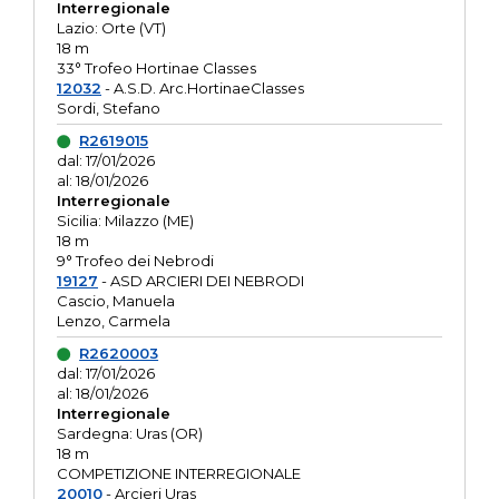
Interregionale
Lazio: Orte (VT)
18 m
33° Trofeo Hortinae Classes
12032
- A.S.D. Arc.HortinaeClasses
Sordi, Stefano
R2619015
dal: 17/01/2026
al: 18/01/2026
Interregionale
Sicilia: Milazzo (ME)
18 m
9° Trofeo dei Nebrodi
19127
- ASD ARCIERI DEI NEBRODI
Cascio, Manuela
Lenzo, Carmela
R2620003
dal: 17/01/2026
al: 18/01/2026
Interregionale
Sardegna: Uras (OR)
18 m
COMPETIZIONE INTERREGIONALE
20010
- Arcieri Uras