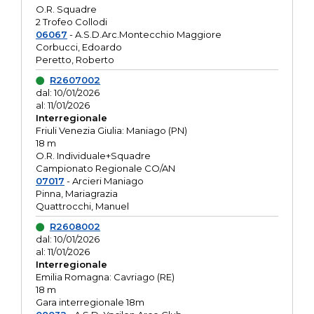
O.R. Squadre
2 Trofeo Collodi
06067
- A.S.D.Arc.Montecchio Maggiore
Corbucci, Edoardo
Peretto, Roberto
R2607002
dal: 10/01/2026
al: 11/01/2026
Interregionale
Friuli Venezia Giulia: Maniago (PN)
18 m
O.R. Individuale+Squadre
Campionato Regionale CO/AN
07017
- Arcieri Maniago
Pinna, Mariagrazia
Quattrocchi, Manuel
R2608002
dal: 10/01/2026
al: 11/01/2026
Interregionale
Emilia Romagna: Cavriago (RE)
18 m
Gara interregionale 18m