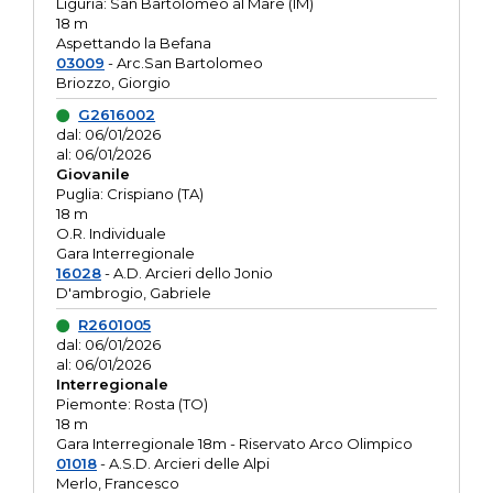
Liguria: San Bartolomeo al Mare (IM)
18 m
Aspettando la Befana
03009
- Arc.San Bartolomeo
Briozzo, Giorgio
G2616002
dal: 06/01/2026
al: 06/01/2026
Giovanile
Puglia: Crispiano (TA)
18 m
O.R. Individuale
Gara Interregionale
16028
- A.D. Arcieri dello Jonio
D'ambrogio, Gabriele
R2601005
dal: 06/01/2026
al: 06/01/2026
Interregionale
Piemonte: Rosta (TO)
18 m
Gara Interregionale 18m - Riservato Arco Olimpico
01018
- A.S.D. Arcieri delle Alpi
Merlo, Francesco