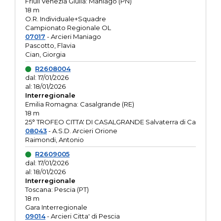
Friuli Venezia Giulia: Maniago (PN)
18 m
O.R. Individuale+Squadre
Campionato Regionale OL
07017
- Arcieri Maniago
Pascotto, Flavia
Cian, Giorgia
R2608004
dal: 17/01/2026
al: 18/01/2026
Interregionale
Emilia Romagna: Casalgrande (RE)
18 m
25° TROFEO CITTA' DI CASALGRANDE Salvaterra di Ca
08043
- A.S.D. Arcieri Orione
Raimondi, Antonio
R2609005
dal: 17/01/2026
al: 18/01/2026
Interregionale
Toscana: Pescia (PT)
18 m
Gara Interregionale
09014
- Arcieri Citta' di Pescia