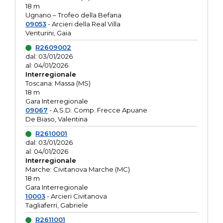
18 m
Ugnano – Trofeo della Befana
09053
- Arcieri della Real Villa
Venturini, Gaia
R2609002
dal: 03/01/2026
al: 04/01/2026
Interregionale
Toscana: Massa (MS)
18 m
Gara Interregionale
09067
- A.S.D. Comp. Frecce Apuane
De Biaso, Valentina
R2610001
dal: 03/01/2026
al: 04/01/2026
Interregionale
Marche: Civitanova Marche (MC)
18 m
Gara Interregionale
10003
- Arcieri Civitanova
Tagliaferri, Gabriele
R2611001