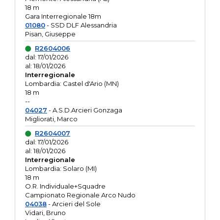
18 m
Gara Interregionale 18m
01080
- SSD DLF Alessandria
Pisan, Giuseppe
R2604006
dal: 17/01/2026
al: 18/01/2026
Interregionale
Lombardia: Castel d'Ario (MN)
18 m
--
04027
- A.S.D.Arcieri Gonzaga
Migliorati, Marco
R2604007
dal: 17/01/2026
al: 18/01/2026
Interregionale
Lombardia: Solaro (MI)
18 m
O.R. Individuale+Squadre
Campionato Regionale Arco Nudo
04038
- Arcieri del Sole
Vidari, Bruno