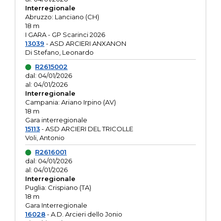
Interregionale
Abruzzo: Lanciano (CH)
18 m
I GARA - GP Scarinci 2026
13039
- ASD ARCIERI ANXANON
Di Stefano, Leonardo
R2615002
dal: 04/01/2026
al: 04/01/2026
Interregionale
Campania: Ariano Irpino (AV)
18 m
Gara interregionale
15113
- ASD ARCIERI DEL TRICOLLE
Voli, Antonio
R2616001
dal: 04/01/2026
al: 04/01/2026
Interregionale
Puglia: Crispiano (TA)
18 m
Gara Interregionale
16028
- A.D. Arcieri dello Jonio