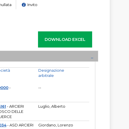
nullata
Invito
cietà
Designazione
arbitrale
0000
-
--
161
- ARCIERI
Luglio, Alberto
OSCO DELLE
UERCE
034
- ASD ARCIERI
Giordano, Lorenzo