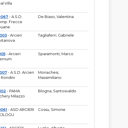
al Villa
9067
- A.S.D.
De Biaso, Valentina
mp. Frecce
puane
003
- Arcieri
Tagliaferri, Gabriele
vitanova
005
- Arcieri
Sparamonti, Marco
fernum
2007
- A.S.D. Arcieri
Monachesi,
 Rondini
Massimiliano
102
- PAMA
Blogna, Santosvaldo
chery Milazzo
0061
- ASD ARCIERI
Cossu, Simone
EJLOGU