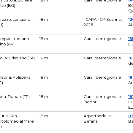
mbardia: Bonate
18 m
Gara Interregionale
04
tto (BG)
B
Q
ruzzo: Lanciano
18 m
I GARA - GP Scarinci
13
H)
2026
A
mpania: Ariano
18 m
Gara interregionale
15
pino (AV)
DE
glia: Crispiano (TA)
18 m
Gara Interregionale
1
de
labria: Polistena
18 m
Gara Interregionale
18
C)
Ar
cilia: Trapani (TP)
18 m
Gara Interregionale
19
indoor
CO
EL
guria: San
18 m
Aspettando la
0
rtolomeo al Mare
Befana
Ba
M)