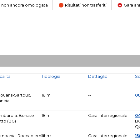
ara non ancora omologata
Risultati non trasferiti
Gara an
calità
Tipologia
Dettaglio
So
Mouans-Sartoux,
18 m
--
0
ancia
mbardia: Bonate
18 m
Gara Interregionale
04
tto (BG)
B
Q
mpania: Roccapiemonte
18 m
Gara interregionale
15