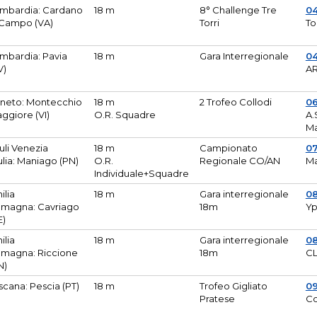
mbardia: Cardano
18 m
8° Challenge Tre
0
 Campo (VA)
Torri
To
mbardia: Pavia
18 m
Gara Interregionale
04
V)
AR
neto: Montecchio
18 m
2 Trofeo Collodi
0
ggiore (VI)
O.R. Squadre
A.
Ma
iuli Venezia
18 m
Campionato
0
ulia: Maniago (PN)
O.R.
Regionale CO/AN
M
Individuale+Squadre
ilia
18 m
Gara interregionale
0
magna: Cavriago
18m
Yp
E)
ilia
18 m
Gara interregionale
0
magna: Riccione
18m
CL
N)
scana: Pescia (PT)
18 m
Trofeo Gigliato
0
Pratese
Co