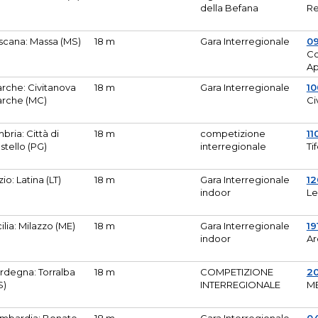
della Befana
Re
scana: Massa (MS)
18 m
Gara Interregionale
0
Co
A
rche: Civitanova
18 m
Gara Interregionale
10
rche (MC)
Ci
bria: Città di
18 m
competizione
11
stello (PG)
interregionale
Ti
zio: Latina (LT)
18 m
Gara Interregionale
1
indoor
Le
cilia: Milazzo (ME)
18 m
Gara Interregionale
19
indoor
Ar
rdegna: Torralba
18 m
COMPETIZIONE
2
S)
INTERREGIONALE
M