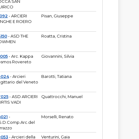
OCCA SAN
UIRICO
1092
- ARCIERI
Pisan, Giuseppe
ANGHE E ROERO
150
- ASD THE
Roatta, Cristina
OWMEN
5005
- Arc. Kappa
Giovannini, Silvia
smos Rovereto
6024
- Arcieri
Barotti, Tatiana
gittario del Veneto
7025
- ASD ARCIERI
Quattrocchi, Manuel
RTIS VADI
8021
-
Morselli, Renato
S.D.Comp.Arc.del
rrazzo
9053
- Arcieri della
Venturini, Gaia