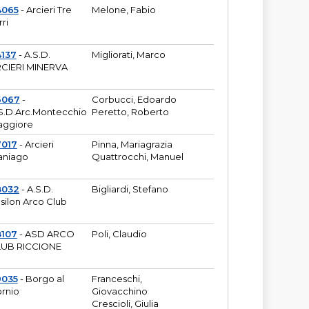
4065
- Arcieri Tre
Melone, Fabio
rri
137
- A.S.D.
Migliorati, Marco
CIERI MINERVA
6067
-
Corbucci, Edoardo
S.D.Arc.Montecchio
Peretto, Roberto
ggiore
7017
- Arcieri
Pinna, Mariagrazia
aniago
Quattrocchi, Manuel
8032
- A.S.D.
Bigliardi, Stefano
silon Arco Club
8107
- ASD ARCO
Poli, Claudio
UB RICCIONE
9035
- Borgo al
Franceschi,
rnio
Giovacchino
Crescioli, Giulia