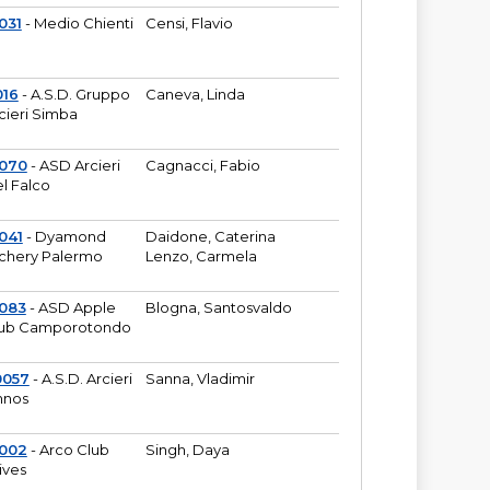
031
- Medio Chienti
Censi, Flavio
016
- A.S.D. Gruppo
Caneva, Linda
cieri Simba
2070
- ASD Arcieri
Cagnacci, Fabio
l Falco
041
- Dyamond
Daidone, Caterina
chery Palermo
Lenzo, Carmela
083
- ASD Apple
Blogna, Santosvaldo
ub Camporotondo
0057
- A.S.D. Arcieri
Sanna, Vladimir
hnos
1002
- Arco Club
Singh, Daya
ives