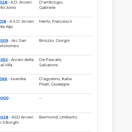
6028
- A.D. Arcieri
D'ambrogio,
llo Jonio
Gabriele
018
- A.S.D. Arcieri
Merlo, Francesco
lle Alpi
3009
- Arc.San
Briozzo, Giorgio
rtolomeo
9053
- Arcieri della
De Pascalis,
al Villa
Salvatore
1066
- Iuvenilia
D'agostino, Katia
Pisan, Giuseppe
0000
-
--
3028
- ASD Arcieri
Bermond, Umberto
i 3 Borghi