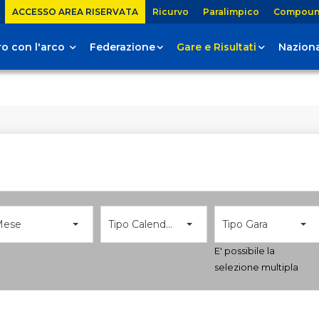
ACCESSO AREA RISERVATA
Ricurvo
Paralimpico
Compou
tiro con l'arco
Federazione
Gare e Risultati
Naziona
Mese
Tipo Calendario
Tipo Gara
E' possibile la
selezione multipla