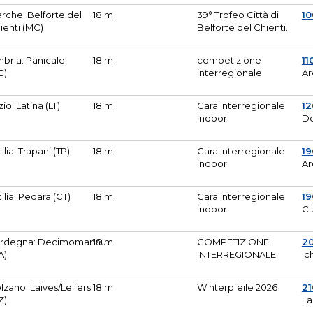
rche: Belforte del
18 m
39° Trofeo Città di
10
ienti (MC)
Belforte del Chienti.
bria: Panicale
18 m
competizione
11
G)
interregionale
Ar
zio: Latina (LT)
18 m
Gara Interregionale
1
indoor
De
cilia: Trapani (TP)
18 m
Gara Interregionale
19
indoor
Ar
cilia: Pedara (CT)
18 m
Gara Interregionale
19
indoor
Cl
rdegna: Decimomannu
18 m
COMPETIZIONE
2
A)
INTERREGIONALE
Ic
lzano: Laives/Leifers
18 m
Winterpfeile 2026
2
Z)
La