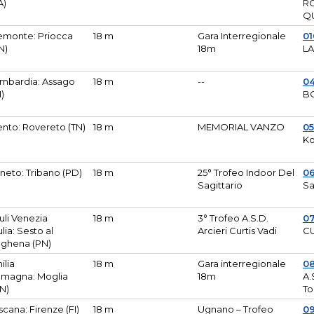
A)
R
Q
emonte: Priocca
18 m
Gara Interregionale
0
N)
18m
L
mbardia: Assago
18 m
--
04
I)
B
ento: Rovereto (TN)
18 m
MEMORIAL VANZO
0
Ko
neto: Tribano (PD)
18 m
25° Trofeo Indoor Del
0
Sagittario
Sa
iuli Venezia
18 m
3° Trofeo A.S.D.
0
ulia: Sesto al
Arcieri Curtis Vadi
CU
ghena (PN)
ilia
18 m
Gara interregionale
0
magna: Moglia
18m
A.
N)
To
scana: Firenze (FI)
18 m
Ugnano – Trofeo
0