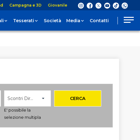
nd
Campagna e 3D
Giovanile
li
Tesserati
Società
Media
Contatti
Scontri Diretti
CERCA
E' possibile la
selezione multipla