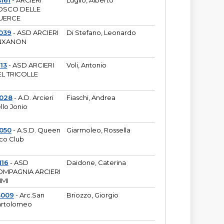
161
- ARCIERI
Luglio, Alberto
OSCO DELLE
UERCE
039
- ASD ARCIERI
Di Stefano, Leonardo
NXANON
113
- ASD ARCIERI
Voli, Antonio
L TRICOLLE
6028
- A.D. Arcieri
Fiaschi, Andrea
llo Jonio
050
- A.S.D. Queen
Giarmoleo, Rossella
co Club
116
- ASD
Daidone, Caterina
MPAGNIA ARCIERI
IMI
3009
- Arc.San
Briozzo, Giorgio
rtolomeo