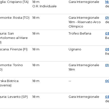
glia: Crispiano (TA)
18 m
Gara Interregionale
1
O.R. Individuale
de
emonte: Rosta (TO)
18 m
Gara Interregionale
01
18m - Riservato Arco
de
Olimpico
guria: San
18 m
Trofeo Befana
0
rtolomeo al Mare
Ba
M)
scana: Firenze (FI)
18 m
Ugnano
0
Re
emonte: Torino
18 m
Gara Interregionale
0
O)
18m
lirska Bistrica
18 m
--
0
lovenia)
guria: Levanto (SP)
18 m
Gara Interregionale
0
de