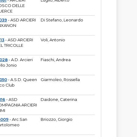
161
- ARCIERI
Luglio, Alberto
OSCO DELLE
UERCE
039
- ASD ARCIERI
Di Stefano, Leonardo
NXANON
113
- ASD ARCIERI
Voli, Antonio
L TRICOLLE
6028
- A.D. Arcieri
Fiaschi, Andrea
llo Jonio
050
- A.S.D. Queen
Giarmoleo, Rossella
co Club
116
- ASD
Daidone, Caterina
MPAGNIA ARCIERI
IMI
3009
- Arc.San
Briozzo, Giorgio
rtolomeo