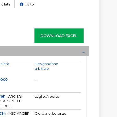
nullata
Invito
cietà
Designazione
arbitrale
0000
-
--
161
- ARCIERI
Luglio, Alberto
OSCO DELLE
UERCE
034
- ASD ARCIERI
Giordano, Lorenzo