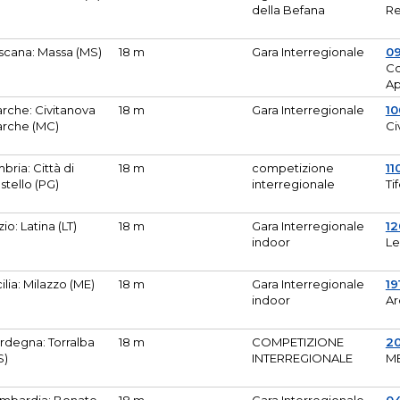
della Befana
Re
scana: Massa (MS)
18 m
Gara Interregionale
0
Co
A
rche: Civitanova
18 m
Gara Interregionale
10
rche (MC)
Ci
bria: Città di
18 m
competizione
11
stello (PG)
interregionale
Ti
zio: Latina (LT)
18 m
Gara Interregionale
1
indoor
Le
cilia: Milazzo (ME)
18 m
Gara Interregionale
19
indoor
Ar
rdegna: Torralba
18 m
COMPETIZIONE
2
S)
INTERREGIONALE
M