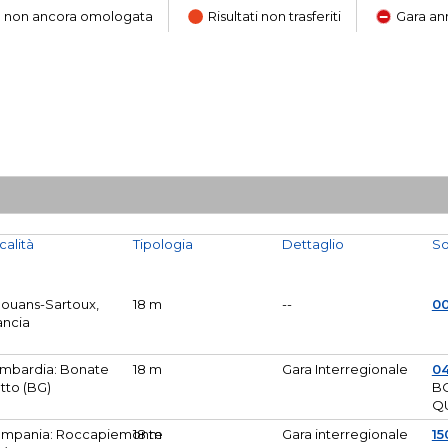
ara non ancora omologata
Risultati non trasferiti
Gara an
calità
Tipologia
Dettaglio
So
Mouans-Sartoux,
18 m
--
0
ancia
mbardia: Bonate
18 m
Gara Interregionale
04
tto (BG)
B
Q
mpania: Roccapiemonte
18 m
Gara interregionale
15