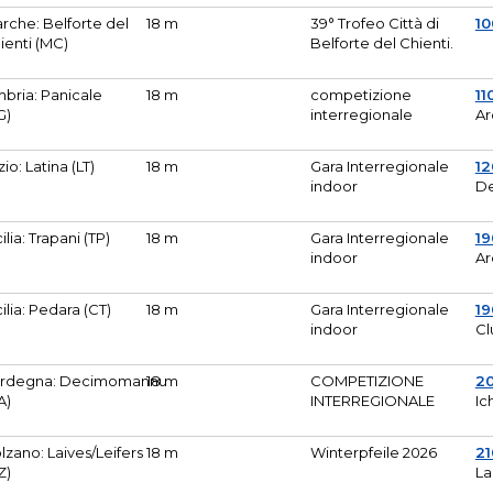
rche: Belforte del
18 m
39° Trofeo Città di
10
ienti (MC)
Belforte del Chienti.
bria: Panicale
18 m
competizione
11
G)
interregionale
Ar
zio: Latina (LT)
18 m
Gara Interregionale
1
indoor
De
cilia: Trapani (TP)
18 m
Gara Interregionale
19
indoor
Ar
cilia: Pedara (CT)
18 m
Gara Interregionale
19
indoor
Cl
rdegna: Decimomannu
18 m
COMPETIZIONE
2
A)
INTERREGIONALE
Ic
lzano: Laives/Leifers
18 m
Winterpfeile 2026
2
Z)
La