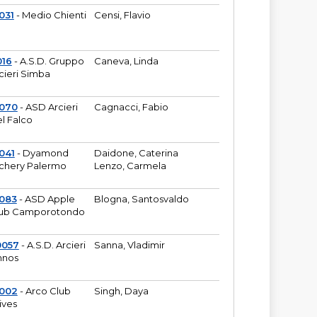
031
- Medio Chienti
Censi, Flavio
016
- A.S.D. Gruppo
Caneva, Linda
cieri Simba
2070
- ASD Arcieri
Cagnacci, Fabio
l Falco
041
- Dyamond
Daidone, Caterina
chery Palermo
Lenzo, Carmela
083
- ASD Apple
Blogna, Santosvaldo
ub Camporotondo
0057
- A.S.D. Arcieri
Sanna, Vladimir
hnos
1002
- Arco Club
Singh, Daya
ives