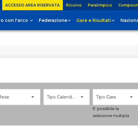
ACCESSO AREA RISERVATA
Ricurvo
Paralimpico
Compou
tiro con l'arco
Federazione
Gare e Risultati
Naziona
Mese
Tipo Calendario
Tipo Gara
E' possibile la
selezione multipla