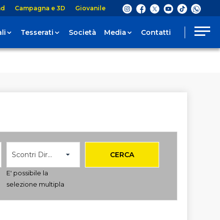
nd
Campagna e 3D
Giovanile
li
Tesserati
Società
Media
Contatti
Scontri Diretti
CERCA
E' possibile la
selezione multipla