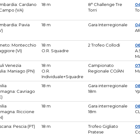
mbardia: Cardano
18 m
8° Challenge Tre
0
 Campo (VA)
Torri
To
mbardia: Pavia
18 m
Gara Interregionale
04
V)
AR
neto: Montecchio
18 m
2 Trofeo Collodi
0
ggiore (VI)
O.R. Squadre
A.
Ma
iuli Venezia
18 m
Campionato
0
ulia: Maniago (PN)
O.R.
Regionale CO/AN
M
Individuale+Squadre
ilia
18 m
Gara interregionale
0
magna: Cavriago
18m
Yp
E)
ilia
18 m
Gara interregionale
0
magna: Riccione
18m
CL
N)
scana: Pescia (PT)
18 m
Trofeo Gigliato
0
Pratese
Co