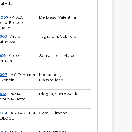
al Villa
9067
- A.S.D.
De Biaso, Valentina
mp. Frecce
puane
003
- Arcieri
Tagliaferri, Gabriele
vitanova
005
- Arcieri
Sparamonti, Marco
fernum
2007
- A.S.D. Arcieri
Monachesi,
 Rondini
Massimiliano
102
- PAMA
Blogna, Santosvaldo
chery Milazzo
0061
- ASD ARCIERI
Cossu, Simone
EJLOGU