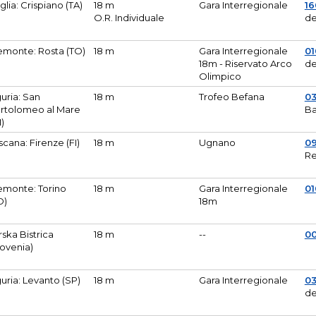
glia: Crispiano (TA)
18 m
Gara Interregionale
1
O.R. Individuale
de
emonte: Rosta (TO)
18 m
Gara Interregionale
01
18m - Riservato Arco
de
Olimpico
guria: San
18 m
Trofeo Befana
0
rtolomeo al Mare
Ba
M)
scana: Firenze (FI)
18 m
Ugnano
0
Re
emonte: Torino
18 m
Gara Interregionale
0
O)
18m
lirska Bistrica
18 m
--
0
lovenia)
guria: Levanto (SP)
18 m
Gara Interregionale
0
de