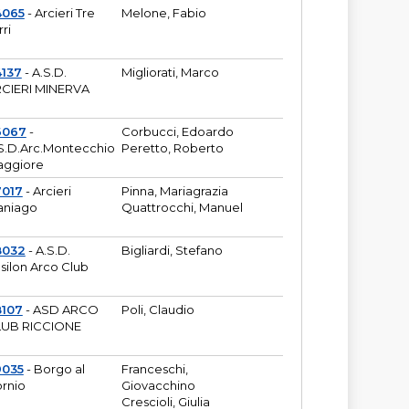
4065
- Arcieri Tre
Melone, Fabio
rri
137
- A.S.D.
Migliorati, Marco
CIERI MINERVA
6067
-
Corbucci, Edoardo
S.D.Arc.Montecchio
Peretto, Roberto
ggiore
7017
- Arcieri
Pinna, Mariagrazia
aniago
Quattrocchi, Manuel
8032
- A.S.D.
Bigliardi, Stefano
silon Arco Club
8107
- ASD ARCO
Poli, Claudio
UB RICCIONE
9035
- Borgo al
Franceschi,
rnio
Giovacchino
Crescioli, Giulia