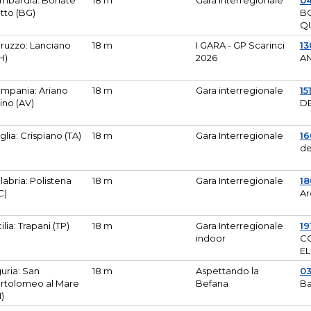
mbardia: Bonate
18 m
Gara Interregionale
04
tto (BG)
B
Q
ruzzo: Lanciano
18 m
I GARA - GP Scarinci
13
H)
2026
A
mpania: Ariano
18 m
Gara interregionale
15
pino (AV)
DE
glia: Crispiano (TA)
18 m
Gara Interregionale
1
de
labria: Polistena
18 m
Gara Interregionale
18
C)
Ar
cilia: Trapani (TP)
18 m
Gara Interregionale
19
indoor
CO
EL
guria: San
18 m
Aspettando la
0
rtolomeo al Mare
Befana
Ba
M)