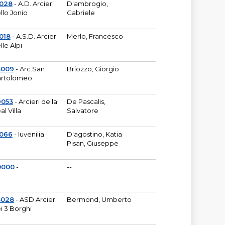
6028
- A.D. Arcieri
D'ambrogio,
llo Jonio
Gabriele
018
- A.S.D. Arcieri
Merlo, Francesco
lle Alpi
3009
- Arc.San
Briozzo, Giorgio
rtolomeo
9053
- Arcieri della
De Pascalis,
al Villa
Salvatore
1066
- Iuvenilia
D'agostino, Katia
Pisan, Giuseppe
0000
-
--
3028
- ASD Arcieri
Bermond, Umberto
i 3 Borghi