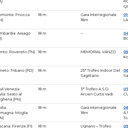
A)
R
Q
emonte: Priocca
18 m
Gara Interregionale
0
N)
18m
L
mbardia: Assago
18 m
--
04
I)
B
ento: Rovereto (TN)
18 m
MEMORIAL VANZO
0
Ko
neto: Tribano (PD)
18 m
25° Trofeo Indoor Del
0
Sagittario
Sa
iuli Venezia
18 m
3° Trofeo A.S.D.
0
ulia: Sesto al
Arcieri Curtis Vadi
CU
ghena (PN)
ilia
18 m
Gara interregionale
0
magna: Moglia
18m
A.
N)
To
scana: Firenze (FI)
18 m
Ugnano – Trofeo
0