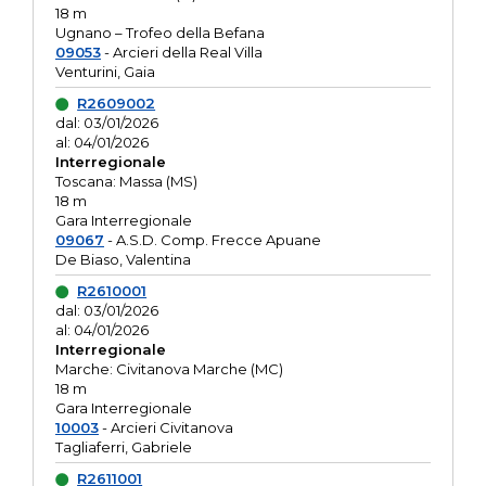
18 m
Ugnano – Trofeo della Befana
09053
- Arcieri della Real Villa
Venturini, Gaia
R2609002
dal: 03/01/2026
al: 04/01/2026
Interregionale
Toscana: Massa (MS)
18 m
Gara Interregionale
09067
- A.S.D. Comp. Frecce Apuane
De Biaso, Valentina
R2610001
dal: 03/01/2026
al: 04/01/2026
Interregionale
Marche: Civitanova Marche (MC)
18 m
Gara Interregionale
10003
- Arcieri Civitanova
Tagliaferri, Gabriele
R2611001