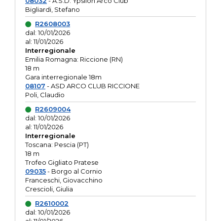
08032
- A.S.D. Ypsilon Arco Club
Bigliardi, Stefano
R2608003
dal: 10/01/2026
al: 11/01/2026
Interregionale
Emilia Romagna: Riccione (RN)
18 m
Gara interregionale 18m
08107
- ASD ARCO CLUB RICCIONE
Poli, Claudio
R2609004
dal: 10/01/2026
al: 11/01/2026
Interregionale
Toscana: Pescia (PT)
18 m
Trofeo Gigliato Pratese
09035
- Borgo al Cornio
Franceschi, Giovacchino
Crescioli, Giulia
R2610002
dal: 10/01/2026