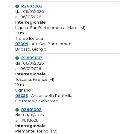
R2603002
dal: 06/01/2026
al: 06/01/2026
Interregionale
Liguria: San Bartolomeo al Mare (IM)
18 m
Trofeo Befana
03009
- Arc.San Bartolomeo
Briozzo, Giorgio
R2609003
dal: 06/01/2026
al: 06/01/2026
Interregionale
Toscana: Firenze (FI)
18 m
Ugnano
09053
- Arcieri della Real Villa
De Pascalis, Salvatore
R2601002
dal: 09/01/2026
al: 11/01/2026
Interregionale
Piemonte: Torino (TO)