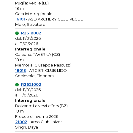
Puglia: Veglie (LE)
18 m
Gara Interregionale
16101
- ASD ARCHERY CLUB VEGLIE
Mele, Salvatore
R2618002
dal: 11/01/2026
al: 11/01/2026
Interregionale
Calabria: TAVERNA (CZ)
18 m
Memorial Giuseppe Pascuzzi
18013
- ARCIERI CLUB LIDO
Socievole, Eleonora
R2621002
dal: 11/01/2026
al: 11/01/2026
Interregionale
Bolzano: Laives/Leifers (BZ)
18 m
Frecce d’inverno 2026
21002
- Arco Club Laives
Singh, Daya