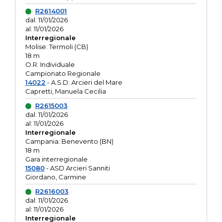
R2614001
dal: 11/01/2026
al: 11/01/2026
Interregionale
Molise: Termoli (CB)
18 m
O.R. Individuale
Campionato Regionale
14022
- A.S.D. Arcieri del Mare
Capretti, Manuela Cecilia
R2615003
dal: 11/01/2026
al: 11/01/2026
Interregionale
Campania: Benevento (BN)
18 m
Gara interregionale
15080
- ASD Arcieri Sanniti
Giordano, Carmine
R2616003
dal: 11/01/2026
al: 11/01/2026
Interregionale