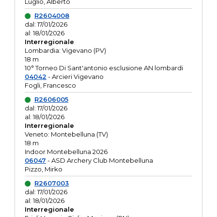
Luglio, Alberto
R2604008
dal: 17/01/2026
al: 18/01/2026
Interregionale
Lombardia: Vigevano (PV)
18 m
10° Torneo Di Sant'antonio esclusione AN lombardi
04042
- Arcieri Vigevano
Fogli, Francesco
R2606005
dal: 17/01/2026
al: 18/01/2026
Interregionale
Veneto: Montebelluna (TV)
18 m
Indoor Montebelluna 2026
06047
- ASD Archery Club Montebelluna
Pizzo, Mirko
R2607003
dal: 17/01/2026
al: 18/01/2026
Interregionale