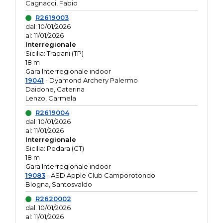
Cagnacci, Fabio
R2619003
dal: 10/01/2026
al: 11/01/2026
Interregionale
Sicilia: Trapani (TP)
18 m
Gara Interregionale indoor
19041
- Dyamond Archery Palermo
Daidone, Caterina
Lenzo, Carmela
R2619004
dal: 10/01/2026
al: 11/01/2026
Interregionale
Sicilia: Pedara (CT)
18 m
Gara Interregionale indoor
19083
- ASD Apple Club Camporotondo
Blogna, Santosvaldo
R2620002
dal: 10/01/2026
al: 11/01/2026