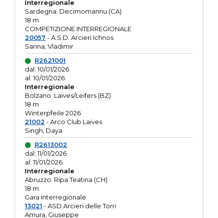
Interregionale
Sardegna: Decimomannu (CA)
18 m
COMPETIZIONE INTERREGIONALE
20057
- A.S.D. Arcieri Ichnos
Sanna, Vladimir
R2621001
dal: 10/01/2026
al: 10/01/2026
Interregionale
Bolzano: Laives/Leifers (BZ)
18 m
Winterpfeile 2026
21002
- Arco Club Laives
Singh, Daya
R2613002
dal: 11/01/2026
al: 11/01/2026
Interregionale
Abruzzo: Ripa Teatina (CH)
18 m
Gara Interregionale
13021
- ASD Arcieri delle Torri
Amura, Giuseppe