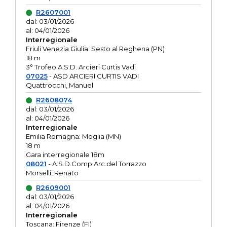
R2607001
dal: 03/01/2026
al: 04/01/2026
Interregionale
Friuli Venezia Giulia: Sesto al Reghena (PN)
18 m
3° Trofeo A.S.D. Arcieri Curtis Vadi
07025
- ASD ARCIERI CURTIS VADI
Quattrocchi, Manuel
R2608074
dal: 03/01/2026
al: 04/01/2026
Interregionale
Emilia Romagna: Moglia (MN)
18 m
Gara interregionale 18m
08021
- A.S.D.Comp.Arc.del Torrazzo
Morselli, Renato
R2609001
dal: 03/01/2026
al: 04/01/2026
Interregionale
Toscana: Firenze (FI)