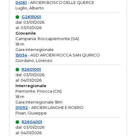
04161
- ARCIERI BOSCO DELLE QUERCE
Luglio, Alberto
G2615001
dal: 03/01/2026
al: 03/01/2026
Giovanile
Campania: Roccapiemonte (SA)
18 m
Gara interregionale
15034
- ASD ARCIERI ROCCA SAN QUIRICO
Giordano, Lorenzo
R2601001
dal: 03/01/2026
al: 04/01/2026
Interregionale
Piemonte: Priocca (CN)
18 m
Gara Interregionale 18m
01092
- ARCIERI LANGHE E ROERO
Pisan, Giuseppe
R2604001
dal: 03/01/2026
al: 04/01/2026