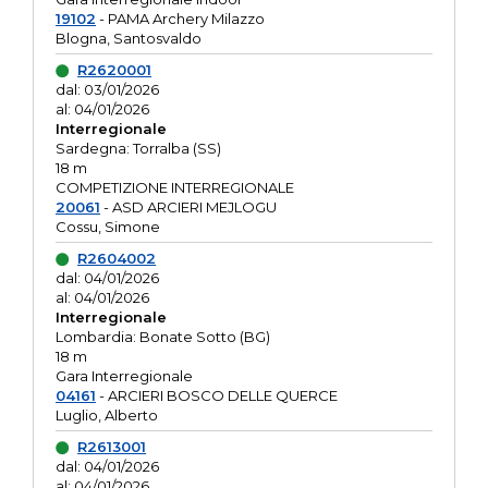
19102
- PAMA Archery Milazzo
Blogna, Santosvaldo
R2620001
dal: 03/01/2026
al: 04/01/2026
Interregionale
Sardegna: Torralba (SS)
18 m
COMPETIZIONE INTERREGIONALE
20061
- ASD ARCIERI MEJLOGU
Cossu, Simone
R2604002
dal: 04/01/2026
al: 04/01/2026
Interregionale
Lombardia: Bonate Sotto (BG)
18 m
Gara Interregionale
04161
- ARCIERI BOSCO DELLE QUERCE
Luglio, Alberto
R2613001
dal: 04/01/2026
al: 04/01/2026