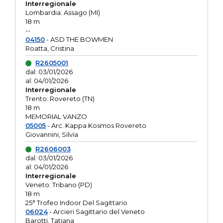
Interregionale
Lombardia: Assago (MI)
18 m
--
04150
- ASD THE BOWMEN
Roatta, Cristina
R2605001
dal: 03/01/2026
al: 04/01/2026
Interregionale
Trento: Rovereto (TN)
18 m
MEMORIAL VANZO
05005
- Arc. Kappa Kosmos Rovereto
Giovannini, Silvia
R2606003
dal: 03/01/2026
al: 04/01/2026
Interregionale
Veneto: Tribano (PD)
18 m
25° Trofeo Indoor Del Sagittario
06024
- Arcieri Sagittario del Veneto
Barotti, Tatiana