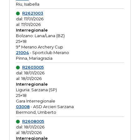
Riu, Isabella
R2621003
dal: 17/01/2026
al: 17/01/2026
Interregionale
Bolzano: Lana/Lana (BZ)
25+18
9° Merano Archery Cup
21004
- Sportclub Merano
Pinna, Mariagrazia
R2603005
dal: 18/01/2026
al: 18/01/2026
Interregionale
Liguria: Sarzana (SP)
25+18
Gara Interregionale
03008
- ASD Arcieri Sarzana
Bermond, Umberto
R2608005
dal: 18/01/2026
al: 18/01/2026
Interregionale