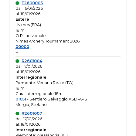
E2600003
dal: 16/01/2026
al: 18/01/2026
Estere
: Nimes (FRA)
18 m
O.R. Individuale
Nimes Archery Tournament 2026
00000
-
--
R2601004
dal: 17/01/2026
al: 18/01/2026
Interregionale
Piemonte: Venaria Reale (TO)
18 m
Gara Interregionale 18m
01051
- Sentiero Selvaggio ASD-APS
Murgia, Stefano
R2601007
dal: 17/01/2026
al: 18/01/2026
Interregionale
Piemonte: Alessandria (AL)