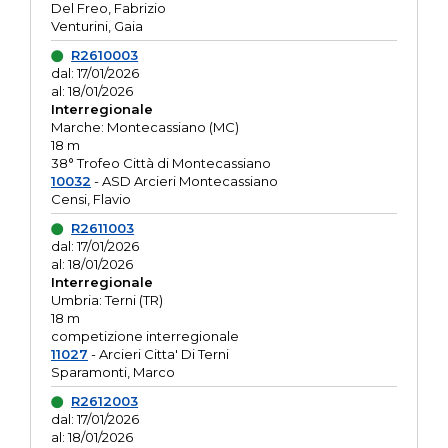
Del Freo, Fabrizio
Venturini, Gaia
R2610003
dal: 17/01/2026
al: 18/01/2026
Interregionale
Marche: Montecassiano (MC)
18 m
38° Trofeo Città di Montecassiano
10032
- ASD Arcieri Montecassiano
Censi, Flavio
R2611003
dal: 17/01/2026
al: 18/01/2026
Interregionale
Umbria: Terni (TR)
18 m
competizione interregionale
11027
- Arcieri Citta' Di Terni
Sparamonti, Marco
R2612003
dal: 17/01/2026
al: 18/01/2026