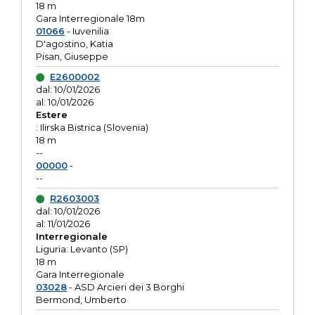
18 m
Gara Interregionale 18m
01066
- Iuvenilia
D'agostino, Katia
Pisan, Giuseppe
E2600002
dal: 10/01/2026
al: 10/01/2026
Estere
: Ilirska Bistrica (Slovenia)
18 m
--
00000
-
--
R2603003
dal: 10/01/2026
al: 11/01/2026
Interregionale
Liguria: Levanto (SP)
18 m
Gara Interregionale
03028
- ASD Arcieri dei 3 Borghi
Bermond, Umberto