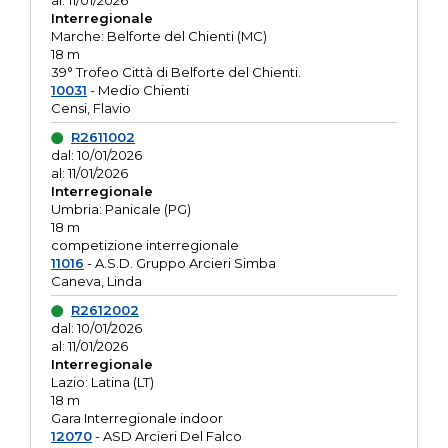
al: 11/01/2026
Interregionale
Marche: Belforte del Chienti (MC)
18 m
39° Trofeo Città di Belforte del Chienti.
10031
- Medio Chienti
Censi, Flavio
R2611002
dal: 10/01/2026
al: 11/01/2026
Interregionale
Umbria: Panicale (PG)
18 m
competizione interregionale
11016
- A.S.D. Gruppo Arcieri Simba
Caneva, Linda
R2612002
dal: 10/01/2026
al: 11/01/2026
Interregionale
Lazio: Latina (LT)
18 m
Gara Interregionale indoor
12070
- ASD Arcieri Del Falco