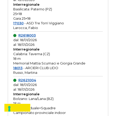
Interregionale
Basilicata: Paterno (PZ)
25+18
Gara 25+18
17030
- ASD Tre Torri Viggiano
Larocca, Fabio
R2618003
dal: 18/01/2026
al: 18/01/2026
Interregionale
Calabria: Taverna (CZ)
18 m
Memorial Mattia Scumaci e Giorgia Grande
18013
- ARCIERI CLUB LIDO
Russo, Martina
R2621004
dal: 18/01/2026
al: 18/01/2026
Interregionale
Bolzano: Lana/Lana (BZ)
18 m
O.R. Individuale+Squadre
Campionato provinciale indoor