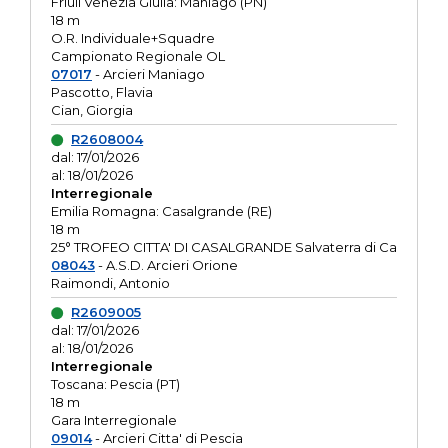
Friuli Venezia Giulia: Maniago (PN)
18 m
O.R. Individuale+Squadre
Campionato Regionale OL
07017
- Arcieri Maniago
Pascotto, Flavia
Cian, Giorgia
R2608004
dal: 17/01/2026
al: 18/01/2026
Interregionale
Emilia Romagna: Casalgrande (RE)
18 m
25° TROFEO CITTA' DI CASALGRANDE Salvaterra di Ca
08043
- A.S.D. Arcieri Orione
Raimondi, Antonio
R2609005
dal: 17/01/2026
al: 18/01/2026
Interregionale
Toscana: Pescia (PT)
18 m
Gara Interregionale
09014
- Arcieri Citta' di Pescia