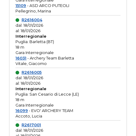
Gara interregionale
15109
- ASD ARCO PUTEOLI
Pellegrino, Marina
R2616004
dal: 18/01/2026
al: 18/01/2026
Interregionale
Puglia: Barletta (BT)
18 m
Gara Interregionale
16031
- Archery Team Barletta
Vitale, Giacomo
R2616005
dal: 18/01/2026
al: 18/01/2026
Interregionale
Puglia: San Cesario di Lecce (LE)
18 m
Gara Interregionale
16099
- EVO' ARCHERY TEAM
Accoto, Lucia
R2617001
dal: 18/01/2026
al: 18/01/2026