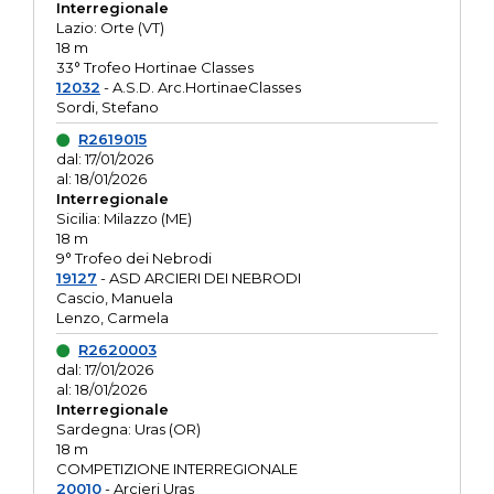
Interregionale
Lazio: Orte (VT)
18 m
33° Trofeo Hortinae Classes
12032
- A.S.D. Arc.HortinaeClasses
Sordi, Stefano
R2619015
dal: 17/01/2026
al: 18/01/2026
Interregionale
Sicilia: Milazzo (ME)
18 m
9° Trofeo dei Nebrodi
19127
- ASD ARCIERI DEI NEBRODI
Cascio, Manuela
Lenzo, Carmela
R2620003
dal: 17/01/2026
al: 18/01/2026
Interregionale
Sardegna: Uras (OR)
18 m
COMPETIZIONE INTERREGIONALE
20010
- Arcieri Uras