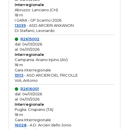
Interregionale
Abruzzo: Lanciano (CH)
18 m
I GARA - GP Scarinci 2026
13039
- ASD ARCIERI ANXANON
Di Stefano, Leonardo
R2615002
dal: 04/01/2026
al: 04/01/2026
Interregionale
Campania: Ariano Irpino (AV)
18 m
Gara interregionale
15113
- ASD ARCIERI DEL TRICOLLE
Voli, Antonio
R2616001
dal: 04/01/2026
al: 04/01/2026
Interregionale
Puglia: Crispiano (TA)
18 m
Gara Interregionale
16028
- A.D. Arcieri dello Jonio