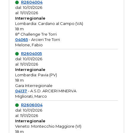
R2604004
dal: 10/01/2026
al: 11/01/2026
Interregionale
Lombardia: Cardano al Campo (VA)
18 m
8° Challenge Tre Torri
04065
- Arcieri Tre Torri
Melone, Fabio
R2604005
dal: 10/01/2026
al: 11/01/2026
Interregionale
Lombardia: Pavia (PV)
18 m
Gara Interregionale
04137
- A.S.D. ARCIERI MINERVA
Migliorati, Marco
R2606004
dal: 10/01/2026
al: 11/01/2026
Interregionale
Veneto: Montecchio Maggiore (VI)
18 m