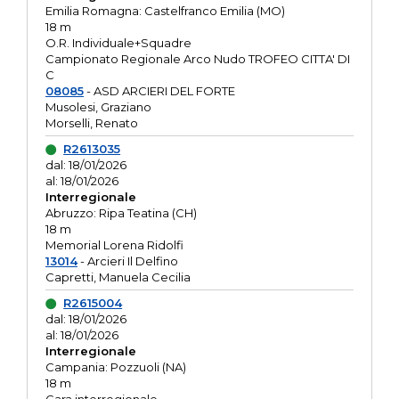
Emilia Romagna: Castelfranco Emilia (MO)
18 m
O.R. Individuale+Squadre
Campionato Regionale Arco Nudo TROFEO CITTA' DI
C
08085
- ASD ARCIERI DEL FORTE
Musolesi, Graziano
Morselli, Renato
R2613035
dal: 18/01/2026
al: 18/01/2026
Interregionale
Abruzzo: Ripa Teatina (CH)
18 m
Memorial Lorena Ridolfi
13014
- Arcieri Il Delfino
Capretti, Manuela Cecilia
R2615004
dal: 18/01/2026
al: 18/01/2026
Interregionale
Campania: Pozzuoli (NA)
18 m