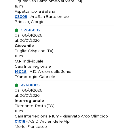
Liguria: San Bartolomeo al Mare (IM)
18 m
Aspettando la Befana
03009
- Arc.San Bartolomeo
Briozzo, Giorgio
G2616002
dal: 06/01/2026
al: 06/01/2026
Giovanile
Puglia: Crispiano (TA)
18 m
O.R. Individuale
Gara Interregionale
16028
- A.D. Arcieri dello Jonio
D'ambrogio, Gabriele
R2601005
dal: 06/01/2026
al: 06/01/2026
Interregionale
Piemonte: Rosta (TO)
18 m
Gara Interregionale 18m - Riservato Arco Olimpico
01018
- A.S.D. Arcieri delle Alpi
Merlo, Francesco