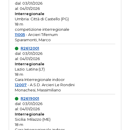
dal: 03/01/2026
al: 04/01/2026
Interregionale
Umbria: Città di Castello (PG)
18 m
competizione interregionale
11005
- Arcieri Tifernum
Sparamonti, Marco
R2612001
dal: 03/01/2026
al: 04/01/2026
Interregionale
Lazio: Latina (LT)
18 m
Gara Interregionale indoor
12007
- A.S.D. Arcieri Le Rondini
Monachesi, Massimiliano
R2619001
dal: 03/01/2026
al: 04/01/2026
Interregionale
Sicilia: Milazzo (ME)
18 m
Gara Interregionale indoor