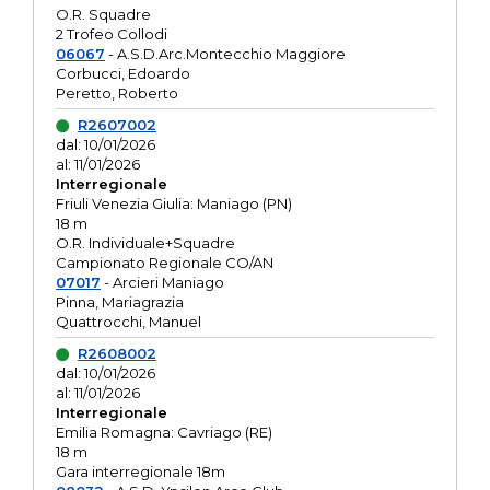
O.R. Squadre
2 Trofeo Collodi
06067
- A.S.D.Arc.Montecchio Maggiore
Corbucci, Edoardo
Peretto, Roberto
R2607002
dal: 10/01/2026
al: 11/01/2026
Interregionale
Friuli Venezia Giulia: Maniago (PN)
18 m
O.R. Individuale+Squadre
Campionato Regionale CO/AN
07017
- Arcieri Maniago
Pinna, Mariagrazia
Quattrocchi, Manuel
R2608002
dal: 10/01/2026
al: 11/01/2026
Interregionale
Emilia Romagna: Cavriago (RE)
18 m
Gara interregionale 18m