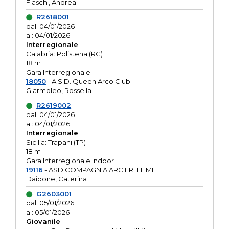
Fiaschi, Andrea
R2618001
dal: 04/01/2026
al: 04/01/2026
Interregionale
Calabria: Polistena (RC)
18 m
Gara Interregionale
18050
- A.S.D. Queen Arco Club
Giarmoleo, Rossella
R2619002
dal: 04/01/2026
al: 04/01/2026
Interregionale
Sicilia: Trapani (TP)
18 m
Gara Interregionale indoor
19116
- ASD COMPAGNIA ARCIERI ELIMI
Daidone, Caterina
G2603001
dal: 05/01/2026
al: 05/01/2026
Giovanile