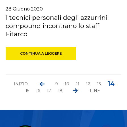
28
Giugno
2020
I tecnici personali degli azzurrini
compound incontrano lo staff
Fitarco
CONTINUA A LEGGERE
14
INIZIO
9
10
11
12
13
15
16
17
18
FINE