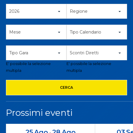
2026
Regione
Mese
Tipo Calendario
Tipo Gara
Scontri Diretti
E' possibile la selezione
E' possibile la selezione
multipla
multipla
CERCA
Prossimi eventi
25
Ago
28
Ago
03
S