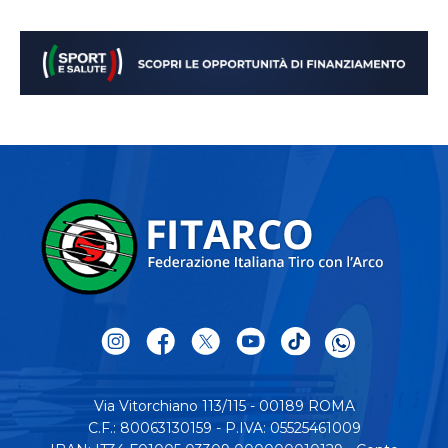
Via Vitorchiano 113/115 - 00189 ROMA
C.F.: 80063130159 - P.IVA: 05525461009