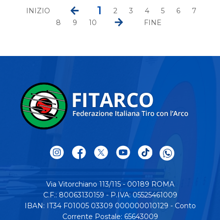
1
INIZIO
2
3
4
5
6
7
8
9
10
FINE
Via Vitorchiano 113/115 - 00189 ROMA
C.F.: 80063130159 - P.IVA: 05525461009
IBAN: IT34 F01005 03309 000000010129 - Conto
Corrente Postale: 65643009