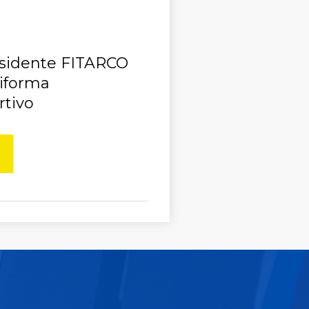
esidente FITARCO
Riforma
rtivo