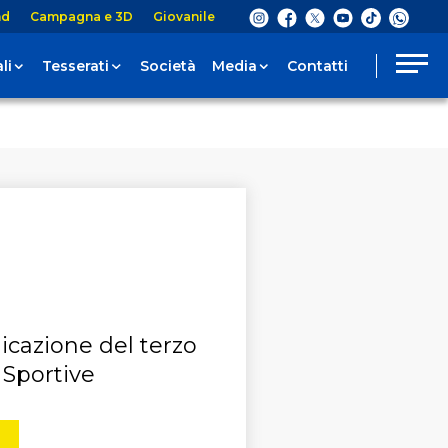
nd
Campagna e 3D
Giovanile
li
Tesserati
Società
Media
Contatti
icazione del terzo
 Sportive