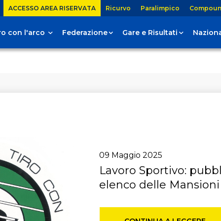
ACCESSO AREA RISERVATA
Ricurvo
Paralimpico
Compou
tiro con l'arco
Federazione
Gare e Risultati
Naziona
09
Maggio
2025
Lavoro Sportivo: pubbl
elenco delle Mansioni