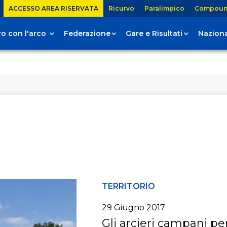
ACCESSO AREA RISERVATA
Ricurvo
Paralimpico
Compou
tiro con l'arco
Federazione
Gare e Risultati
Naziona
TERRITORIO
29 Giugno 2017
Gli arcieri campani pe