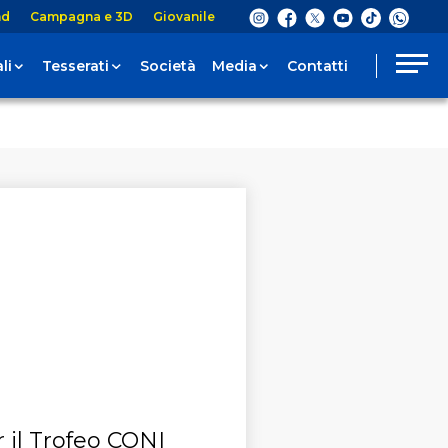
nd
Campagna e 3D
Giovanile
li
Tesserati
Società
Media
Contatti
r il Trofeo CONI