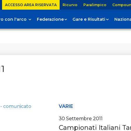
ACCESSO AREA RISERVATA
Ricurvo
Paralimpico
Compou
tiro con l'arco
Federazione
Gare e Risultati
Naziona
1
VARIE
30 Settembre 2011
Campionati Italiani T