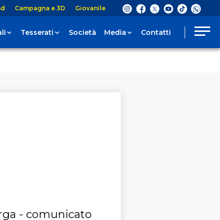
nd
Campagna e 3D
Giovanile
li
Tesserati
Società
Media
Contatti
arga - comunicato