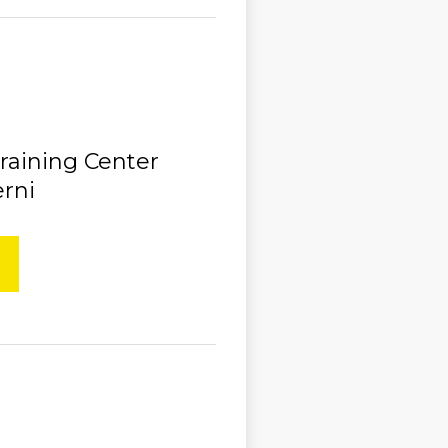
Training Center
erni