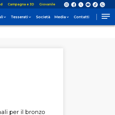
nd
Campagna e 3D
Giovanile
li
Tesserati
Società
Media
Contatti
ali per il bronzo