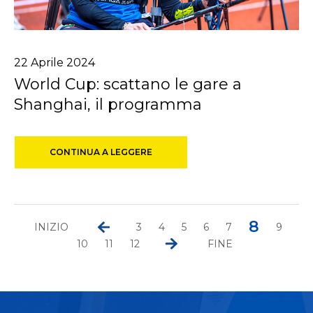
22
Aprile
2024
World Cup: scattano le gare a
Shanghai, il programma
CONTINUA A LEGGERE
8
INIZIO
3
4
5
6
7
9
10
11
12
FINE