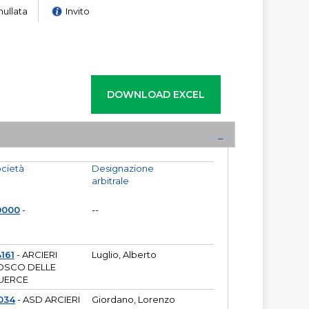
nullata
Invito
cietà
Designazione
arbitrale
0000
-
--
161
- ARCIERI
Luglio, Alberto
OSCO DELLE
UERCE
034
- ASD ARCIERI
Giordano, Lorenzo