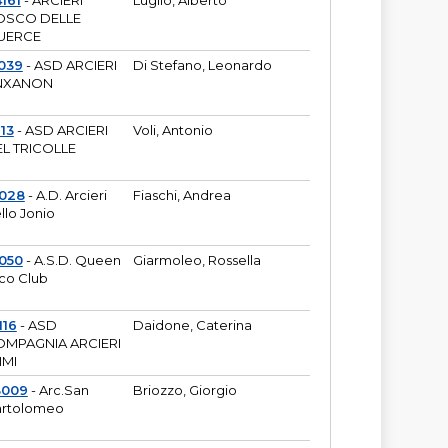
161
- ARCIERI
Luglio, Alberto
OSCO DELLE
UERCE
039
- ASD ARCIERI
Di Stefano, Leonardo
NXANON
113
- ASD ARCIERI
Voli, Antonio
L TRICOLLE
6028
- A.D. Arcieri
Fiaschi, Andrea
llo Jonio
050
- A.S.D. Queen
Giarmoleo, Rossella
co Club
116
- ASD
Daidone, Caterina
MPAGNIA ARCIERI
IMI
3009
- Arc.San
Briozzo, Giorgio
rtolomeo