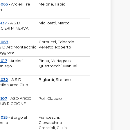
4065
- Arcieri Tre
Melone, Fabio
rri
137
- A.S.D.
Migliorati, Marco
CIERI MINERVA
6067
-
Corbucci, Edoardo
S.D.Arc.Montecchio
Peretto, Roberto
ggiore
7017
- Arcieri
Pinna, Mariagrazia
aniago
Quattrocchi, Manuel
8032
- A.S.D.
Bigliardi, Stefano
silon Arco Club
8107
- ASD ARCO
Poli, Claudio
UB RICCIONE
9035
- Borgo al
Franceschi,
rnio
Giovacchino
Crescioli, Giulia