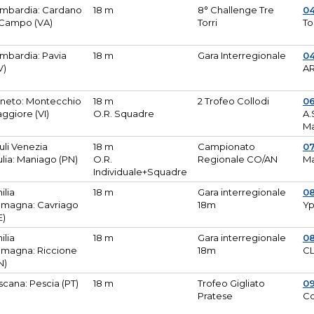
mbardia: Cardano
18 m
8° Challenge Tre
0
 Campo (VA)
Torri
To
mbardia: Pavia
18 m
Gara Interregionale
04
V)
AR
neto: Montecchio
18 m
2 Trofeo Collodi
0
ggiore (VI)
O.R. Squadre
A.
Ma
iuli Venezia
18 m
Campionato
0
ulia: Maniago (PN)
O.R.
Regionale CO/AN
M
Individuale+Squadre
ilia
18 m
Gara interregionale
0
magna: Cavriago
18m
Yp
E)
ilia
18 m
Gara interregionale
0
magna: Riccione
18m
CL
N)
scana: Pescia (PT)
18 m
Trofeo Gigliato
0
Pratese
Co