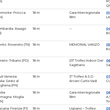
A)
R
Q
emonte: Priocca
18 m
Gara Interregionale
0
N)
18m
L
mbardia: Assago
18 m
--
04
I)
B
ento: Rovereto (TN)
18 m
MEMORIAL VANZO
0
Ko
neto: Tribano (PD)
18 m
25° Trofeo Indoor Del
0
Sagittario
Sa
iuli Venezia
18 m
3° Trofeo A.S.D.
0
ulia: Sesto al
Arcieri Curtis Vadi
CU
ghena (PN)
ilia
18 m
Gara interregionale
0
magna: Moglia
18m
A.
N)
To
scana: Firenze (FI)
18 m
Ugnano – Trofeo
0