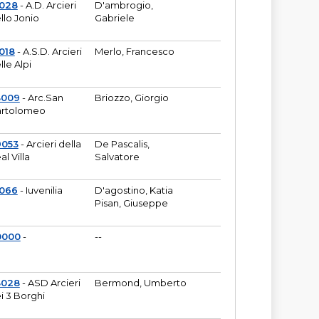
6028
- A.D. Arcieri
D'ambrogio,
llo Jonio
Gabriele
018
- A.S.D. Arcieri
Merlo, Francesco
lle Alpi
3009
- Arc.San
Briozzo, Giorgio
rtolomeo
9053
- Arcieri della
De Pascalis,
al Villa
Salvatore
1066
- Iuvenilia
D'agostino, Katia
Pisan, Giuseppe
0000
-
--
3028
- ASD Arcieri
Bermond, Umberto
i 3 Borghi