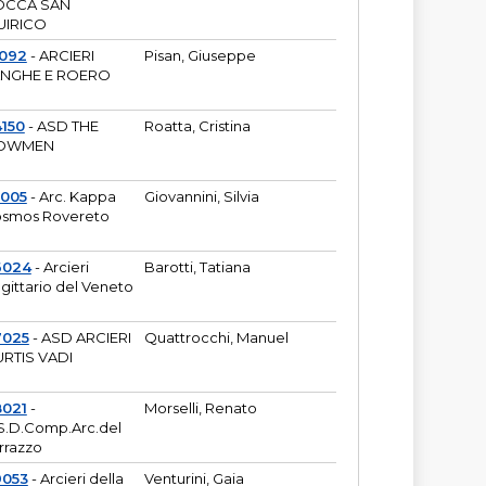
OCCA SAN
UIRICO
1092
- ARCIERI
Pisan, Giuseppe
ANGHE E ROERO
150
- ASD THE
Roatta, Cristina
OWMEN
5005
- Arc. Kappa
Giovannini, Silvia
smos Rovereto
6024
- Arcieri
Barotti, Tatiana
gittario del Veneto
7025
- ASD ARCIERI
Quattrocchi, Manuel
RTIS VADI
8021
-
Morselli, Renato
S.D.Comp.Arc.del
rrazzo
9053
- Arcieri della
Venturini, Gaia