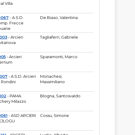
al Villa
9067
- A.S.D.
De Biaso, Valentina
mp. Frecce
puane
003
- Arcieri
Tagliaferri, Gabriele
vitanova
005
- Arcieri
Sparamonti, Marco
fernum
2007
- A.S.D. Arcieri
Monachesi,
 Rondini
Massimiliano
102
- PAMA
Blogna, Santosvaldo
chery Milazzo
0061
- ASD ARCIERI
Cossu, Simone
EJLOGU