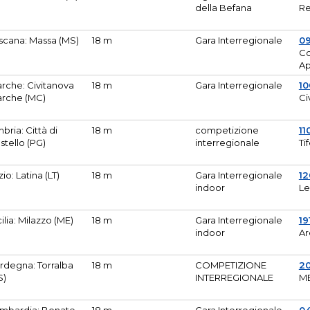
della Befana
Re
scana: Massa (MS)
18 m
Gara Interregionale
0
Co
A
rche: Civitanova
18 m
Gara Interregionale
10
rche (MC)
Ci
bria: Città di
18 m
competizione
11
stello (PG)
interregionale
Ti
zio: Latina (LT)
18 m
Gara Interregionale
1
indoor
Le
cilia: Milazzo (ME)
18 m
Gara Interregionale
19
indoor
Ar
rdegna: Torralba
18 m
COMPETIZIONE
2
S)
INTERREGIONALE
M