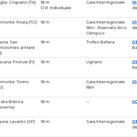
glia: Crispiano (TA)
18 m
Gara Interregionale
1
O.R. Individuale
de
emonte: Rosta (TO)
18 m
Gara Interregionale
01
18m - Riservato Arco
de
Olimpico
guria: San
18 m
Trofeo Befana
0
rtolomeo al Mare
Ba
M)
scana: Firenze (FI)
18 m
Ugnano
0
Re
emonte: Torino
18 m
Gara Interregionale
0
O)
18m
lirska Bistrica
18 m
--
0
lovenia)
guria: Levanto (SP)
18 m
Gara Interregionale
0
de