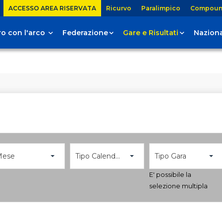
ACCESSO AREA RISERVATA
Ricurvo
Paralimpico
Compou
tiro con l'arco
Federazione
Gare e Risultati
Naziona
Mese
Tipo Calendario
Tipo Gara
E' possibile la
selezione multipla