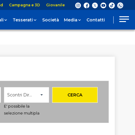
nd
Campagna e 3D
Giovanile
li
Tesserati
Società
Media
Contatti
Scontri Diretti
CERCA
E' possibile la
selezione multipla