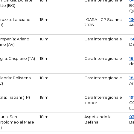
mbardia: Bonate
18 m
Gara Interregionale
04
tto (BG)
B
Q
ruzzo: Lanciano
18 m
I GARA - GP Scarinci
13
H)
2026
A
mpania: Ariano
18 m
Gara interregionale
15
pino (AV)
DE
glia: Crispiano (TA)
18 m
Gara Interregionale
1
de
labria: Polistena
18 m
Gara Interregionale
18
C)
Ar
cilia: Trapani (TP)
18 m
Gara Interregionale
19
indoor
CO
EL
guria: San
18 m
Aspettando la
0
rtolomeo al Mare
Befana
Ba
M)