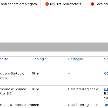
ara non ancora omologata
Risultati non trasferiti
Gara an
calità
Tipologia
Dettaglio
So
Mouans-Sartoux,
18 m
--
0
ancia
mbardia: Bonate
18 m
Gara Interregionale
04
tto (BG)
B
Q
mpania: Roccapiemonte
18 m
Gara interregionale
15