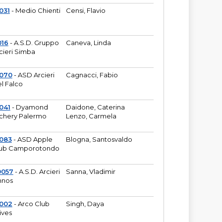
031
- Medio Chienti
Censi, Flavio
016
- A.S.D. Gruppo
Caneva, Linda
cieri Simba
2070
- ASD Arcieri
Cagnacci, Fabio
l Falco
041
- Dyamond
Daidone, Caterina
chery Palermo
Lenzo, Carmela
083
- ASD Apple
Blogna, Santosvaldo
ub Camporotondo
0057
- A.S.D. Arcieri
Sanna, Vladimir
hnos
1002
- Arco Club
Singh, Daya
ives