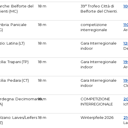
rche: Belforte del
18 m
39° Trofeo Città di
10
ienti (MC)
Belforte del Chienti.
bria: Panicale
18 m
competizione
11
G)
interregionale
Ar
zio: Latina (LT)
18 m
Gara Interregionale
1
indoor
De
cilia: Trapani (TP)
18 m
Gara Interregionale
19
indoor
Ar
cilia: Pedara (CT)
18 m
Gara Interregionale
19
indoor
Cl
rdegna: Decimomannu
18 m
COMPETIZIONE
2
A)
INTERREGIONALE
Ic
lzano: Laives/Leifers
18 m
Winterpfeile 2026
2
Z)
La