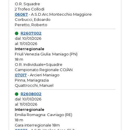
O.R. Squadre
2 Trofeo Collodi
06067
- A.S.D.Arc.Montecchio Maggiore
Corbucci, Edoardo
Peretto, Roberto
R2607002
dal: 10/01/2026
al: 11/01/2026
Interregionale
Friuli Venezia Giulia: Maniago (PN)
18 m
O.R. Individuale+Squadre
Campionato Regionale CO/AN
07017
- Arcieri Maniago
Pinna, Mariagrazia
Quattrocchi, Manuel
R2608002
dal: 10/01/2026
al: 11/01/2026
Interregionale
Emilia Romagna: Cavriago (RE)
18 m
Gara interregionale 18m