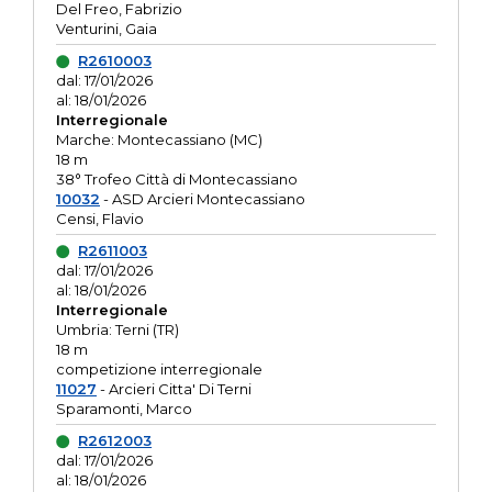
Del Freo, Fabrizio
Venturini, Gaia
R2610003
dal: 17/01/2026
al: 18/01/2026
Interregionale
Marche: Montecassiano (MC)
18 m
38° Trofeo Città di Montecassiano
10032
- ASD Arcieri Montecassiano
Censi, Flavio
R2611003
dal: 17/01/2026
al: 18/01/2026
Interregionale
Umbria: Terni (TR)
18 m
competizione interregionale
11027
- Arcieri Citta' Di Terni
Sparamonti, Marco
R2612003
dal: 17/01/2026
al: 18/01/2026