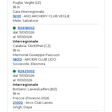
Puglia: Veglie (LE)
18 m
Gara Interregionale
16101
- ASD ARCHERY CLUB VEGLIE
Mele, Salvatore
R2618002
dal: 11/01/2026
al: 11/01/2026
Interregionale
Calabria: TAVERNA (CZ)
18 m
Memorial Giuseppe Pascuzzi
18013
- ARCIERI CLUB LIDO
Socievole, Eleonora
R2621002
dal: 11/01/2026
al: 11/01/2026
Interregionale
Bolzano: Laives/Leifers (BZ)
18 m
Frecce d’inverno 2026
21002
- Arco Club Laives
Singh, Daya