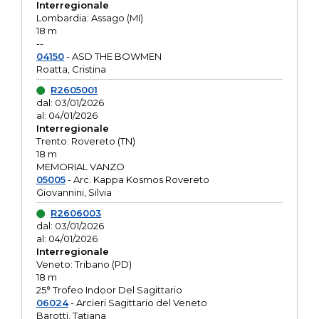
Interregionale
Lombardia: Assago (MI)
18 m
--
04150
- ASD THE BOWMEN
Roatta, Cristina
R2605001
dal: 03/01/2026
al: 04/01/2026
Interregionale
Trento: Rovereto (TN)
18 m
MEMORIAL VANZO
05005
- Arc. Kappa Kosmos Rovereto
Giovannini, Silvia
R2606003
dal: 03/01/2026
al: 04/01/2026
Interregionale
Veneto: Tribano (PD)
18 m
25° Trofeo Indoor Del Sagittario
06024
- Arcieri Sagittario del Veneto
Barotti, Tatiana