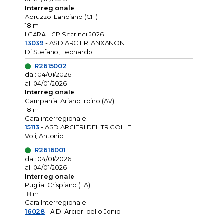
Interregionale
Abruzzo: Lanciano (CH)
18 m
I GARA - GP Scarinci 2026
13039
- ASD ARCIERI ANXANON
Di Stefano, Leonardo
R2615002
dal: 04/01/2026
al: 04/01/2026
Interregionale
Campania: Ariano Irpino (AV)
18 m
Gara interregionale
15113
- ASD ARCIERI DEL TRICOLLE
Voli, Antonio
R2616001
dal: 04/01/2026
al: 04/01/2026
Interregionale
Puglia: Crispiano (TA)
18 m
Gara Interregionale
16028
- A.D. Arcieri dello Jonio