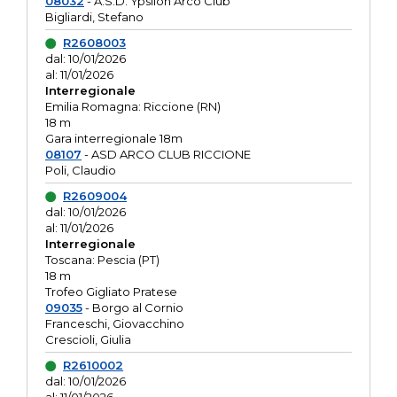
08032
- A.S.D. Ypsilon Arco Club
Bigliardi, Stefano
R2608003
dal: 10/01/2026
al: 11/01/2026
Interregionale
Emilia Romagna: Riccione (RN)
18 m
Gara interregionale 18m
08107
- ASD ARCO CLUB RICCIONE
Poli, Claudio
R2609004
dal: 10/01/2026
al: 11/01/2026
Interregionale
Toscana: Pescia (PT)
18 m
Trofeo Gigliato Pratese
09035
- Borgo al Cornio
Franceschi, Giovacchino
Crescioli, Giulia
R2610002
dal: 10/01/2026