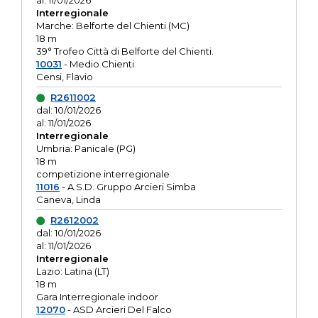
al: 11/01/2026
Interregionale
Marche: Belforte del Chienti (MC)
18 m
39° Trofeo Città di Belforte del Chienti.
10031
- Medio Chienti
Censi, Flavio
R2611002
dal: 10/01/2026
al: 11/01/2026
Interregionale
Umbria: Panicale (PG)
18 m
competizione interregionale
11016
- A.S.D. Gruppo Arcieri Simba
Caneva, Linda
R2612002
dal: 10/01/2026
al: 11/01/2026
Interregionale
Lazio: Latina (LT)
18 m
Gara Interregionale indoor
12070
- ASD Arcieri Del Falco