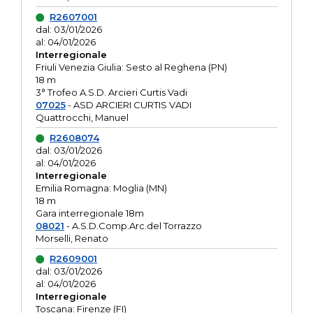
R2607001
dal: 03/01/2026
al: 04/01/2026
Interregionale
Friuli Venezia Giulia: Sesto al Reghena (PN)
18 m
3° Trofeo A.S.D. Arcieri Curtis Vadi
07025
- ASD ARCIERI CURTIS VADI
Quattrocchi, Manuel
R2608074
dal: 03/01/2026
al: 04/01/2026
Interregionale
Emilia Romagna: Moglia (MN)
18 m
Gara interregionale 18m
08021
- A.S.D.Comp.Arc.del Torrazzo
Morselli, Renato
R2609001
dal: 03/01/2026
al: 04/01/2026
Interregionale
Toscana: Firenze (FI)