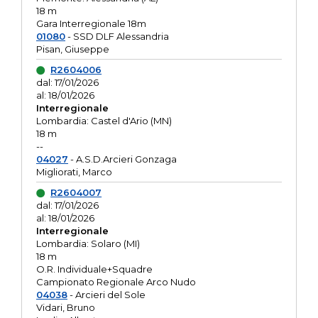
18 m
Gara Interregionale 18m
01080
- SSD DLF Alessandria
Pisan, Giuseppe
R2604006
dal: 17/01/2026
al: 18/01/2026
Interregionale
Lombardia: Castel d'Ario (MN)
18 m
--
04027
- A.S.D.Arcieri Gonzaga
Migliorati, Marco
R2604007
dal: 17/01/2026
al: 18/01/2026
Interregionale
Lombardia: Solaro (MI)
18 m
O.R. Individuale+Squadre
Campionato Regionale Arco Nudo
04038
- Arcieri del Sole
Vidari, Bruno