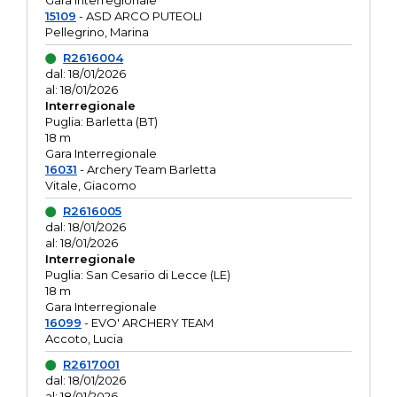
Gara interregionale
15109
- ASD ARCO PUTEOLI
Pellegrino, Marina
R2616004
dal: 18/01/2026
al: 18/01/2026
Interregionale
Puglia: Barletta (BT)
18 m
Gara Interregionale
16031
- Archery Team Barletta
Vitale, Giacomo
R2616005
dal: 18/01/2026
al: 18/01/2026
Interregionale
Puglia: San Cesario di Lecce (LE)
18 m
Gara Interregionale
16099
- EVO' ARCHERY TEAM
Accoto, Lucia
R2617001
dal: 18/01/2026
al: 18/01/2026