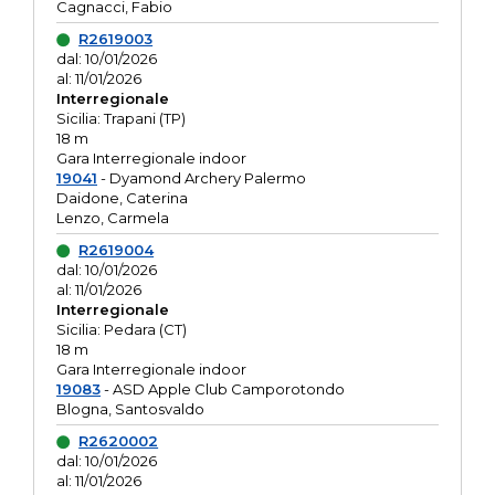
Cagnacci, Fabio
R2619003
dal: 10/01/2026
al: 11/01/2026
Interregionale
Sicilia: Trapani (TP)
18 m
Gara Interregionale indoor
19041
- Dyamond Archery Palermo
Daidone, Caterina
Lenzo, Carmela
R2619004
dal: 10/01/2026
al: 11/01/2026
Interregionale
Sicilia: Pedara (CT)
18 m
Gara Interregionale indoor
19083
- ASD Apple Club Camporotondo
Blogna, Santosvaldo
R2620002
dal: 10/01/2026
al: 11/01/2026