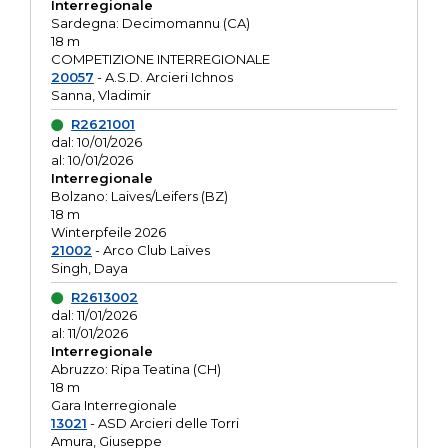
Interregionale
Sardegna: Decimomannu (CA)
18 m
COMPETIZIONE INTERREGIONALE
20057
- A.S.D. Arcieri Ichnos
Sanna, Vladimir
R2621001
dal: 10/01/2026
al: 10/01/2026
Interregionale
Bolzano: Laives/Leifers (BZ)
18 m
Winterpfeile 2026
21002
- Arco Club Laives
Singh, Daya
R2613002
dal: 11/01/2026
al: 11/01/2026
Interregionale
Abruzzo: Ripa Teatina (CH)
18 m
Gara Interregionale
13021
- ASD Arcieri delle Torri
Amura, Giuseppe