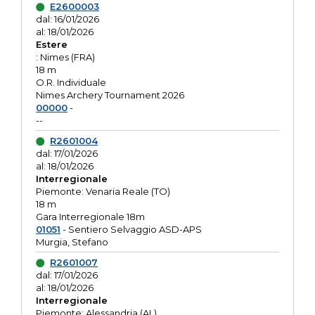
E2600003
dal: 16/01/2026
al: 18/01/2026
Estere
: Nimes (FRA)
18 m
O.R. Individuale
Nimes Archery Tournament 2026
00000
-
--
R2601004
dal: 17/01/2026
al: 18/01/2026
Interregionale
Piemonte: Venaria Reale (TO)
18 m
Gara Interregionale 18m
01051
- Sentiero Selvaggio ASD-APS
Murgia, Stefano
R2601007
dal: 17/01/2026
al: 18/01/2026
Interregionale
Piemonte: Alessandria (AL)