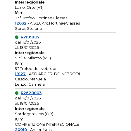
Interregionale
Lazio: Orte (VT)
18 m
33° Trofeo Hortinae Classes
12032
- A.S.D. Arc.HortinaeClasses
Sordi, Stefano
R2619015
dal: 17/01/2026
al: 18/01/2026
Interregionale
Sicilia: Milazzo (ME)
18 m
9° Trofeo dei Nebrodi
19127
- ASD ARCIERI DEI NEBRODI
Cascio, Manuela
Lenzo, Carmela
R2620003
dal: 17/01/2026
al: 18/01/2026
Interregionale
Sardegna: Uras (OR)
18 m
COMPETIZIONE INTERREGIONALE
20010
- Arcieri Uras