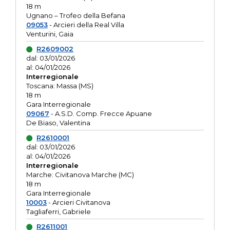
18 m
Ugnano – Trofeo della Befana
09053
- Arcieri della Real Villa
Venturini, Gaia
R2609002
dal: 03/01/2026
al: 04/01/2026
Interregionale
Toscana: Massa (MS)
18 m
Gara Interregionale
09067
- A.S.D. Comp. Frecce Apuane
De Biaso, Valentina
R2610001
dal: 03/01/2026
al: 04/01/2026
Interregionale
Marche: Civitanova Marche (MC)
18 m
Gara Interregionale
10003
- Arcieri Civitanova
Tagliaferri, Gabriele
R2611001