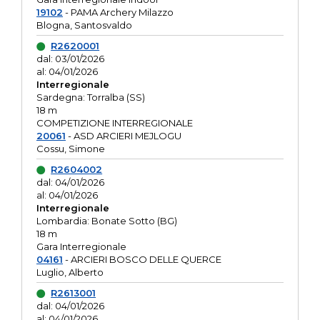
19102
- PAMA Archery Milazzo
Blogna, Santosvaldo
R2620001
dal: 03/01/2026
al: 04/01/2026
Interregionale
Sardegna: Torralba (SS)
18 m
COMPETIZIONE INTERREGIONALE
20061
- ASD ARCIERI MEJLOGU
Cossu, Simone
R2604002
dal: 04/01/2026
al: 04/01/2026
Interregionale
Lombardia: Bonate Sotto (BG)
18 m
Gara Interregionale
04161
- ARCIERI BOSCO DELLE QUERCE
Luglio, Alberto
R2613001
dal: 04/01/2026
al: 04/01/2026