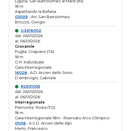
Liguria: San Bartolomeo al Mare (IM)
18 m
Aspettando la Befana
03009
- Arc.San Bartolomeo
Briozzo, Giorgio
G2616002
dal: 06/01/2026
al: 06/01/2026
Giovanile
Puglia: Crispiano (TA)
18 m
O.R. Individuale
Gara Interregionale
16028
- A.D. Arcieri dello Jonio
D'ambrogio, Gabriele
R2601005
dal: 06/01/2026
al: 06/01/2026
Interregionale
Piemonte: Rosta (TO)
18 m
Gara Interregionale 18m - Riservato Arco Olimpico
01018
- A.S.D. Arcieri delle Alpi
Merlo, Francesco