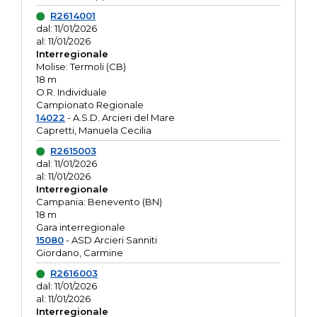
R2614001
dal: 11/01/2026
al: 11/01/2026
Interregionale
Molise: Termoli (CB)
18 m
O.R. Individuale
Campionato Regionale
14022
- A.S.D. Arcieri del Mare
Capretti, Manuela Cecilia
R2615003
dal: 11/01/2026
al: 11/01/2026
Interregionale
Campania: Benevento (BN)
18 m
Gara interregionale
15080
- ASD Arcieri Sanniti
Giordano, Carmine
R2616003
dal: 11/01/2026
al: 11/01/2026
Interregionale