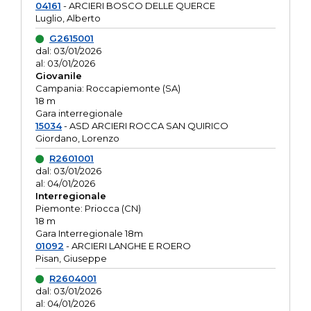
04161
- ARCIERI BOSCO DELLE QUERCE
Luglio, Alberto
G2615001
dal: 03/01/2026
al: 03/01/2026
Giovanile
Campania: Roccapiemonte (SA)
18 m
Gara interregionale
15034
- ASD ARCIERI ROCCA SAN QUIRICO
Giordano, Lorenzo
R2601001
dal: 03/01/2026
al: 04/01/2026
Interregionale
Piemonte: Priocca (CN)
18 m
Gara Interregionale 18m
01092
- ARCIERI LANGHE E ROERO
Pisan, Giuseppe
R2604001
dal: 03/01/2026
al: 04/01/2026