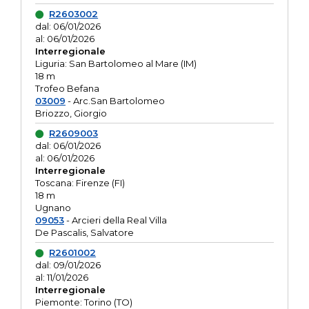
R2603002
dal: 06/01/2026
al: 06/01/2026
Interregionale
Liguria: San Bartolomeo al Mare (IM)
18 m
Trofeo Befana
03009
- Arc.San Bartolomeo
Briozzo, Giorgio
R2609003
dal: 06/01/2026
al: 06/01/2026
Interregionale
Toscana: Firenze (FI)
18 m
Ugnano
09053
- Arcieri della Real Villa
De Pascalis, Salvatore
R2601002
dal: 09/01/2026
al: 11/01/2026
Interregionale
Piemonte: Torino (TO)