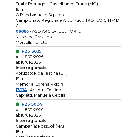
Emilia Romagna: Castelfranco Emilia (MO)
18 m
O.R. Individuale+Squadre
Campionato Regionale Arco Nudo TROFEO CITTA' DI
C
08085
- ASD ARCIERI DEL FORTE
Musolesi, Graziano
Morselli, Renato
R2613035
dal: 18/01/2026
al: 18/01/2026
Interregionale
Abruzzo: Ripa Teatina (CH)
18 m
Memorial Lorena Ridolfi
13014
- Arcieri Il Delfino
Capretti, Manuela Cecilia
R2615004
dal: 18/01/2026
al: 18/01/2026
Interregionale
Campania: Pozzuoli (NA)
18 m