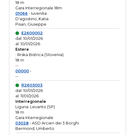
18 m
Gara Interregionale 18m
01066
- Iuvenilia
D'agostino, Katia
Pisan, Giuseppe
E2600002
dal: 10/01/2026
al: 10/01/2026
Estere
: Ilirska Bistrica (Slovenia)
18 m
--
00000
-
--
R2603003
dal: 10/01/2026
al: 11/01/2026
Interregionale
Liguria: Levanto (SP)
18 m
Gara Interregionale
03028
- ASD Arcieri dei 3 Borghi
Bermond, Umberto