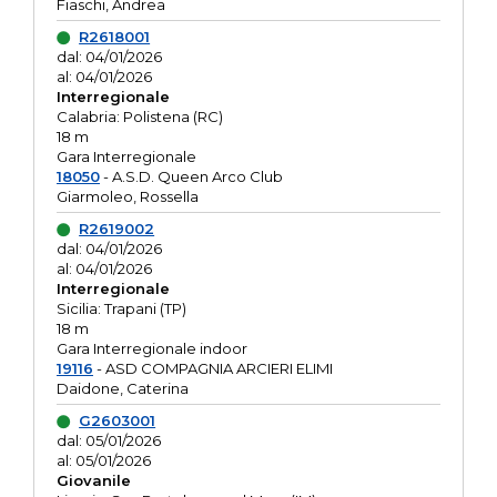
Fiaschi, Andrea
R2618001
dal: 04/01/2026
al: 04/01/2026
Interregionale
Calabria: Polistena (RC)
18 m
Gara Interregionale
18050
- A.S.D. Queen Arco Club
Giarmoleo, Rossella
R2619002
dal: 04/01/2026
al: 04/01/2026
Interregionale
Sicilia: Trapani (TP)
18 m
Gara Interregionale indoor
19116
- ASD COMPAGNIA ARCIERI ELIMI
Daidone, Caterina
G2603001
dal: 05/01/2026
al: 05/01/2026
Giovanile