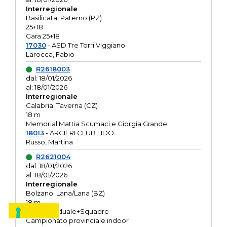
Interregionale
Basilicata: Paterno (PZ)
25+18
Gara 25+18
17030
- ASD Tre Torri Viggiano
Larocca, Fabio
R2618003
dal: 18/01/2026
al: 18/01/2026
Interregionale
Calabria: Taverna (CZ)
18 m
Memorial Mattia Scumaci e Giorgia Grande
18013
- ARCIERI CLUB LIDO
Russo, Martina
R2621004
dal: 18/01/2026
al: 18/01/2026
Interregionale
Bolzano: Lana/Lana (BZ)
18 m
O.R. Individuale+Squadre
Campionato provinciale indoor