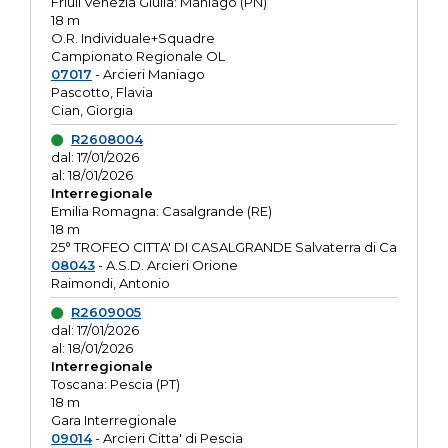
Friuli Venezia Giulia: Maniago (PN)
18 m
O.R. Individuale+Squadre
Campionato Regionale OL
07017
- Arcieri Maniago
Pascotto, Flavia
Cian, Giorgia
R2608004
dal: 17/01/2026
al: 18/01/2026
Interregionale
Emilia Romagna: Casalgrande (RE)
18 m
25° TROFEO CITTA' DI CASALGRANDE Salvaterra di Ca
08043
- A.S.D. Arcieri Orione
Raimondi, Antonio
R2609005
dal: 17/01/2026
al: 18/01/2026
Interregionale
Toscana: Pescia (PT)
18 m
Gara Interregionale
09014
- Arcieri Citta' di Pescia