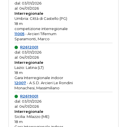
dal: 03/01/2026
al: 04/01/2026
Interregionale
Umbria: Città di Castello (PG)
18 m
competizione interregionale
11005
- Arcieri Tifernum
Sparamonti, Marco
R2612001
dal: 03/01/2026
al: 04/01/2026
Interregionale
Lazio: Latina (LT)
18 m
Gara Interregionale indoor
12007
- A.S.D. Arcieri Le Rondini
Monachesi, Massimiliano
R2619001
dal: 03/01/2026
al: 04/01/2026
Interregionale
Sicilia: Milazzo (ME)
18 m
Gara Interregionale indoor