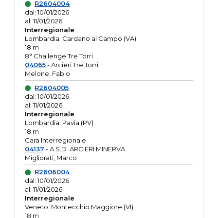
R2604004
dal: 10/01/2026
al: 11/01/2026
Interregionale
Lombardia: Cardano al Campo (VA)
18 m
8° Challenge Tre Torri
04065
- Arcieri Tre Torri
Melone, Fabio
R2604005
dal: 10/01/2026
al: 11/01/2026
Interregionale
Lombardia: Pavia (PV)
18 m
Gara Interregionale
04137
- A.S.D. ARCIERI MINERVA
Migliorati, Marco
R2606004
dal: 10/01/2026
al: 11/01/2026
Interregionale
Veneto: Montecchio Maggiore (VI)
18 m