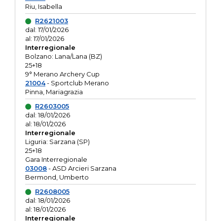
Riu, Isabella
R2621003
dal: 17/01/2026
al: 17/01/2026
Interregionale
Bolzano: Lana/Lana (BZ)
25+18
9° Merano Archery Cup
21004
- Sportclub Merano
Pinna, Mariagrazia
R2603005
dal: 18/01/2026
al: 18/01/2026
Interregionale
Liguria: Sarzana (SP)
25+18
Gara Interregionale
03008
- ASD Arcieri Sarzana
Bermond, Umberto
R2608005
dal: 18/01/2026
al: 18/01/2026
Interregionale