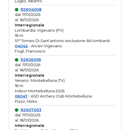
Luglio, Alberto
R2604008
dal: 17/01/2026
al: 18/01/2026
Interregionale
Lombardia: Vigevano (PV)
18 m
10° Torneo Di Sant'antonio esclusione AN lombardi
04042
- Arcieri Vigevano
Fogli, Francesco
R2606005
dal: 17/01/2026
al: 18/01/2026
Interregionale
Veneto: Montebelluna (TV)
18 m
Indoor Montebelluna 2026
06047
- ASD Archery Club Montebelluna
Pizzo, Mirko
R2607003
dal: 17/01/2026
al: 18/01/2026
Interregionale