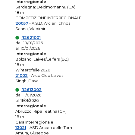
Interregionale
Sardegna: Decimomannu (CA)
18 m
COMPETIZIONE INTERREGIONALE
20057
- A.S.D. Arcieri Ichnos
Sanna, Vladimir
R2621001
dal: 10/01/2026
al: 10/01/2026
Interregionale
Bolzano: Laives/Leifers (BZ)
18 m
Winterpfeile 2026
21002
- Arco Club Laives
Singh, Daya
R2613002
dal: 11/01/2026
al: 11/01/2026
Interregionale
Abruzzo: Ripa Teatina (CH)
18 m
Gara Interregionale
13021
- ASD Arcieri delle Torri
Amura, Giuseppe