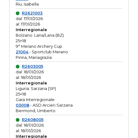
Riu, Isabella
R2621003
dal: 17/01/2026
al: 17/01/2026
Interregionale
Bolzano: Lana/Lana (BZ)
25+18
9° Merano Archery Cup
21004
- Sportclub Merano
Pinna, Mariagrazia
R2603005
dal: 18/01/2026
al: 18/01/2026
Interregionale
Liguria: Sarzana (SP)
25+18
Gara Interregionale
03008
- ASD Arcieri Sarzana
Bermond, Umberto
R2608005
dal: 18/01/2026
al: 18/01/2026
Interregionale