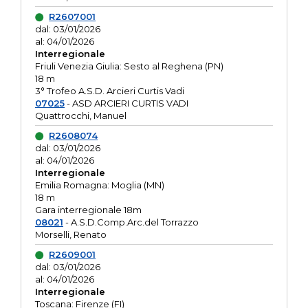
R2607001
dal: 03/01/2026
al: 04/01/2026
Interregionale
Friuli Venezia Giulia: Sesto al Reghena (PN)
18 m
3° Trofeo A.S.D. Arcieri Curtis Vadi
07025
- ASD ARCIERI CURTIS VADI
Quattrocchi, Manuel
R2608074
dal: 03/01/2026
al: 04/01/2026
Interregionale
Emilia Romagna: Moglia (MN)
18 m
Gara interregionale 18m
08021
- A.S.D.Comp.Arc.del Torrazzo
Morselli, Renato
R2609001
dal: 03/01/2026
al: 04/01/2026
Interregionale
Toscana: Firenze (FI)