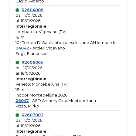
Luglio, Alberto
R2604008
dal: 17/01/2026
al: 18/01/2026
Interregionale
Lombardia: Vigevano (PV)
18 m
10° Torneo Di Sant'antonio esclusione AN lombardi
04042
- Arcieri Vigevano
Fogli, Francesco
R2606005
dal: 17/01/2026
al: 18/01/2026
Interregionale
Veneto: Montebelluna (TV)
18 m
Indoor Montebelluna 2026
06047
- ASD Archery Club Montebelluna
Pizzo, Mirko
R2607003
dal: 17/01/2026
al: 18/01/2026
Interregionale