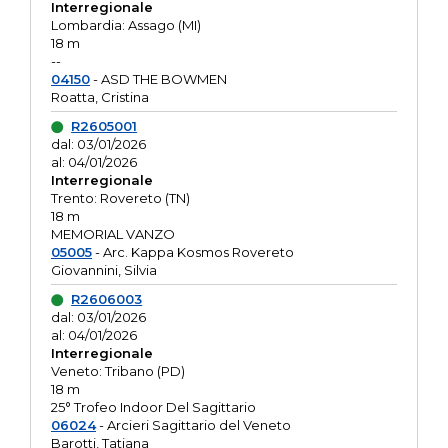
Interregionale
Lombardia: Assago (MI)
18 m
--
04150
- ASD THE BOWMEN
Roatta, Cristina
R2605001
dal: 03/01/2026
al: 04/01/2026
Interregionale
Trento: Rovereto (TN)
18 m
MEMORIAL VANZO
05005
- Arc. Kappa Kosmos Rovereto
Giovannini, Silvia
R2606003
dal: 03/01/2026
al: 04/01/2026
Interregionale
Veneto: Tribano (PD)
18 m
25° Trofeo Indoor Del Sagittario
06024
- Arcieri Sagittario del Veneto
Barotti, Tatiana