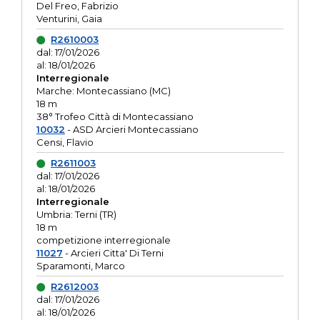
Del Freo, Fabrizio
Venturini, Gaia
R2610003
dal: 17/01/2026
al: 18/01/2026
Interregionale
Marche: Montecassiano (MC)
18 m
38° Trofeo Città di Montecassiano
10032
- ASD Arcieri Montecassiano
Censi, Flavio
R2611003
dal: 17/01/2026
al: 18/01/2026
Interregionale
Umbria: Terni (TR)
18 m
competizione interregionale
11027
- Arcieri Citta' Di Terni
Sparamonti, Marco
R2612003
dal: 17/01/2026
al: 18/01/2026