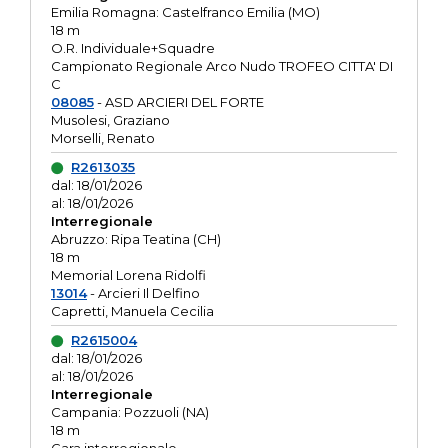
Emilia Romagna: Castelfranco Emilia (MO)
18 m
O.R. Individuale+Squadre
Campionato Regionale Arco Nudo TROFEO CITTA' DI
C
08085
- ASD ARCIERI DEL FORTE
Musolesi, Graziano
Morselli, Renato
R2613035
dal: 18/01/2026
al: 18/01/2026
Interregionale
Abruzzo: Ripa Teatina (CH)
18 m
Memorial Lorena Ridolfi
13014
- Arcieri Il Delfino
Capretti, Manuela Cecilia
R2615004
dal: 18/01/2026
al: 18/01/2026
Interregionale
Campania: Pozzuoli (NA)
18 m