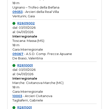
18 m
Ugnano – Trofeo della Befana
09053
- Arcieri della Real Villa
Venturini, Gaia
R2609002
dal: 03/01/2026
al: 04/01/2026
Interregionale
Toscana: Massa (MS)
18 m
Gara Interregionale
09067
- A.S.D. Comp. Frecce Apuane
De Biaso, Valentina
R2610001
dal: 03/01/2026
al: 04/01/2026
Interregionale
Marche: Civitanova Marche (MC)
18 m
Gara Interregionale
10003
- Arcieri Civitanova
Tagliaferri, Gabriele
R2611001