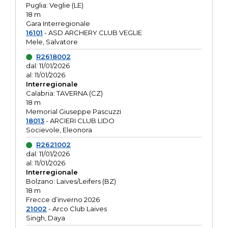
Puglia: Veglie (LE)
18 m
Gara Interregionale
16101
- ASD ARCHERY CLUB VEGLIE
Mele, Salvatore
R2618002
dal: 11/01/2026
al: 11/01/2026
Interregionale
Calabria: TAVERNA (CZ)
18 m
Memorial Giuseppe Pascuzzi
18013
- ARCIERI CLUB LIDO
Socievole, Eleonora
R2621002
dal: 11/01/2026
al: 11/01/2026
Interregionale
Bolzano: Laives/Leifers (BZ)
18 m
Frecce d’inverno 2026
21002
- Arco Club Laives
Singh, Daya