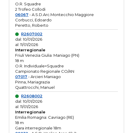
O.R. Squadre
2 Trofeo Collodi
06067
- A.S.D.Arc.Montecchio Maggiore
Corbucci, Edoardo
Peretto, Roberto
R2607002
dal: 10/01/2026
al: 11/01/2026
Interregionale
Friuli Venezia Giulia: Maniago (PN)
18 m
O.R. Individuale+Squadre
Campionato Regionale CO/AN
07017
- Arcieri Maniago
Pinna, Mariagrazia
Quattrocchi, Manuel
R2608002
dal: 10/01/2026
al: 11/01/2026
Interregionale
Emilia Romagna: Cavriago (RE)
18 m
Gara interregionale 18m