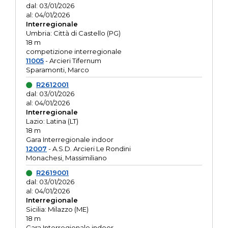
dal: 03/01/2026
al: 04/01/2026
Interregionale
Umbria: Città di Castello (PG)
18 m
competizione interregionale
11005
- Arcieri Tifernum
Sparamonti, Marco
R2612001
dal: 03/01/2026
al: 04/01/2026
Interregionale
Lazio: Latina (LT)
18 m
Gara Interregionale indoor
12007
- A.S.D. Arcieri Le Rondini
Monachesi, Massimiliano
R2619001
dal: 03/01/2026
al: 04/01/2026
Interregionale
Sicilia: Milazzo (ME)
18 m
Gara Interregionale indoor