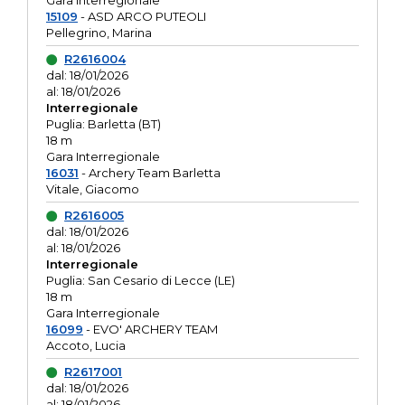
Gara interregionale
15109
- ASD ARCO PUTEOLI
Pellegrino, Marina
R2616004
dal: 18/01/2026
al: 18/01/2026
Interregionale
Puglia: Barletta (BT)
18 m
Gara Interregionale
16031
- Archery Team Barletta
Vitale, Giacomo
R2616005
dal: 18/01/2026
al: 18/01/2026
Interregionale
Puglia: San Cesario di Lecce (LE)
18 m
Gara Interregionale
16099
- EVO' ARCHERY TEAM
Accoto, Lucia
R2617001
dal: 18/01/2026
al: 18/01/2026