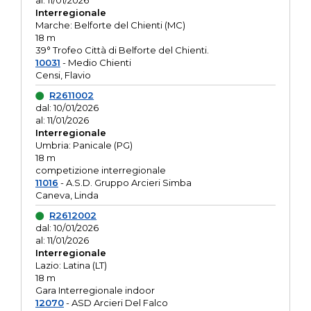
al: 11/01/2026
Interregionale
Marche: Belforte del Chienti (MC)
18 m
39° Trofeo Città di Belforte del Chienti.
10031
- Medio Chienti
Censi, Flavio
R2611002
dal: 10/01/2026
al: 11/01/2026
Interregionale
Umbria: Panicale (PG)
18 m
competizione interregionale
11016
- A.S.D. Gruppo Arcieri Simba
Caneva, Linda
R2612002
dal: 10/01/2026
al: 11/01/2026
Interregionale
Lazio: Latina (LT)
18 m
Gara Interregionale indoor
12070
- ASD Arcieri Del Falco