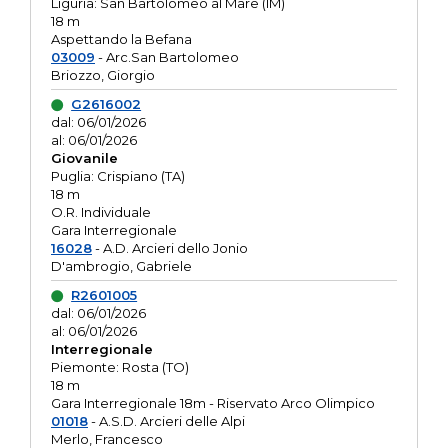
Liguria: San Bartolomeo al Mare (IM)
18 m
Aspettando la Befana
03009
- Arc.San Bartolomeo
Briozzo, Giorgio
G2616002
dal: 06/01/2026
al: 06/01/2026
Giovanile
Puglia: Crispiano (TA)
18 m
O.R. Individuale
Gara Interregionale
16028
- A.D. Arcieri dello Jonio
D'ambrogio, Gabriele
R2601005
dal: 06/01/2026
al: 06/01/2026
Interregionale
Piemonte: Rosta (TO)
18 m
Gara Interregionale 18m - Riservato Arco Olimpico
01018
- A.S.D. Arcieri delle Alpi
Merlo, Francesco