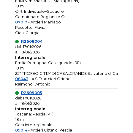
Friuli Venezia Giulia: Maniago (PN)
18 m
O.R. Individuale+Squadre
Campionato Regionale OL
07017
- Arcieri Maniago
Pascotto, Flavia
Cian, Giorgia
R2608004
dal: 17/01/2026
al: 18/01/2026
Interregionale
Emilia Romagna: Casalgrande (RE)
18 m
25° TROFEO CITTA' DI CASALGRANDE Salvaterra di Ca
08043
- A.S.D. Arcieri Orione
Raimondi, Antonio
R2609005
dal: 17/01/2026
al: 18/01/2026
Interregionale
Toscana: Pescia (PT)
18 m
Gara Interregionale
09014
- Arcieri Citta' di Pescia