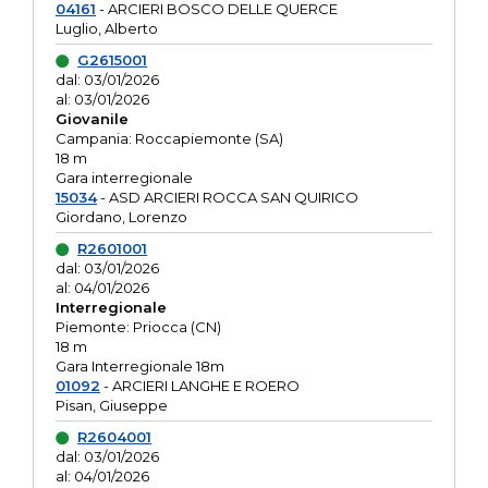
04161
- ARCIERI BOSCO DELLE QUERCE
Luglio, Alberto
G2615001
dal: 03/01/2026
al: 03/01/2026
Giovanile
Campania: Roccapiemonte (SA)
18 m
Gara interregionale
15034
- ASD ARCIERI ROCCA SAN QUIRICO
Giordano, Lorenzo
R2601001
dal: 03/01/2026
al: 04/01/2026
Interregionale
Piemonte: Priocca (CN)
18 m
Gara Interregionale 18m
01092
- ARCIERI LANGHE E ROERO
Pisan, Giuseppe
R2604001
dal: 03/01/2026
al: 04/01/2026