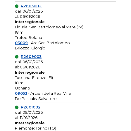
R2603002
dal: 06/01/2026
al: 06/01/2026
Interregionale
Liguria: San Bartolomeo al Mare (IM)
18 m
Trofeo Befana
03009
- Arc.San Bartolomeo
Briozzo, Giorgio
R2609003
dal: 06/01/2026
al: 06/01/2026
Interregionale
Toscana: Firenze (FI)
18 m
Ugnano
09053
- Arcieri della Real Villa
De Pascalis, Salvatore
R2601002
dal: 09/01/2026
al: 11/01/2026
Interregionale
Piemonte: Torino (TO)