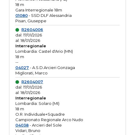
18 m
Gara Interregionale 18m
01080
- SSD DLF Alessandria
Pisan, Giuseppe
R2604006
dal: 17/01/2026
al: 18/01/2026
Interregionale
Lombardia: Castel d'Ario (MN)
18 m
--
04027
- A.S.D.Arcieri Gonzaga
Migliorati, Marco
R2604007
dal: 17/01/2026
al: 18/01/2026
Interregionale
Lombardia: Solaro (MI)
18 m
O.R. Individuale+Squadre
Campionato Regionale Arco Nudo
04038
- Arcieri del Sole
Vidari, Bruno