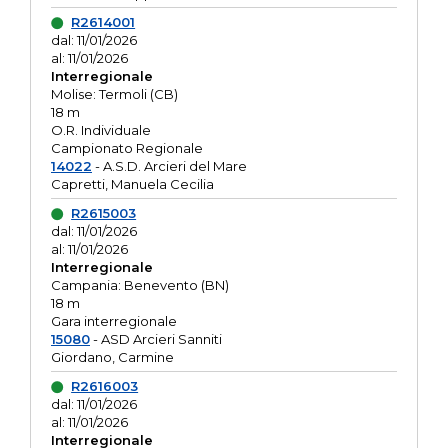
R2614001
dal: 11/01/2026
al: 11/01/2026
Interregionale
Molise: Termoli (CB)
18 m
O.R. Individuale
Campionato Regionale
14022
- A.S.D. Arcieri del Mare
Capretti, Manuela Cecilia
R2615003
dal: 11/01/2026
al: 11/01/2026
Interregionale
Campania: Benevento (BN)
18 m
Gara interregionale
15080
- ASD Arcieri Sanniti
Giordano, Carmine
R2616003
dal: 11/01/2026
al: 11/01/2026
Interregionale