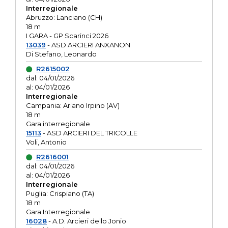
Interregionale
Abruzzo: Lanciano (CH)
18 m
I GARA - GP Scarinci 2026
13039
- ASD ARCIERI ANXANON
Di Stefano, Leonardo
R2615002
dal: 04/01/2026
al: 04/01/2026
Interregionale
Campania: Ariano Irpino (AV)
18 m
Gara interregionale
15113
- ASD ARCIERI DEL TRICOLLE
Voli, Antonio
R2616001
dal: 04/01/2026
al: 04/01/2026
Interregionale
Puglia: Crispiano (TA)
18 m
Gara Interregionale
16028
- A.D. Arcieri dello Jonio