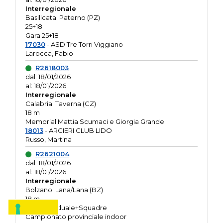
Interregionale
Basilicata: Paterno (PZ)
25+18
Gara 25+18
17030
- ASD Tre Torri Viggiano
Larocca, Fabio
R2618003
dal: 18/01/2026
al: 18/01/2026
Interregionale
Calabria: Taverna (CZ)
18 m
Memorial Mattia Scumaci e Giorgia Grande
18013
- ARCIERI CLUB LIDO
Russo, Martina
R2621004
dal: 18/01/2026
al: 18/01/2026
Interregionale
Bolzano: Lana/Lana (BZ)
18 m
O.R. Individuale+Squadre
Campionato provinciale indoor