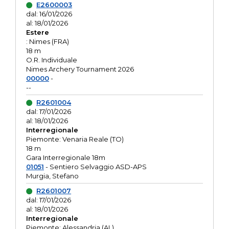
E2600003
dal: 16/01/2026
al: 18/01/2026
Estere
: Nimes (FRA)
18 m
O.R. Individuale
Nimes Archery Tournament 2026
00000
-
--
R2601004
dal: 17/01/2026
al: 18/01/2026
Interregionale
Piemonte: Venaria Reale (TO)
18 m
Gara Interregionale 18m
01051
- Sentiero Selvaggio ASD-APS
Murgia, Stefano
R2601007
dal: 17/01/2026
al: 18/01/2026
Interregionale
Piemonte: Alessandria (AL)