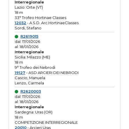
Interregionale
Lazio: Orte (VT)
18 m
33° Trofeo Hortinae Classes
12032
- A.S.D. Arc.HortinaeClasses
Sordi, Stefano
R2619015
dal: 17/01/2026
al: 18/01/2026
Interregionale
Sicilia: Milazzo (ME)
18 m
9° Trofeo dei Nebrodi
19127
- ASD ARCIERI DEI NEBRODI
Cascio, Manuela
Lenzo, Carmela
R2620003
dal: 17/01/2026
al: 18/01/2026
Interregionale
Sardegna: Uras (OR)
18 m
COMPETIZIONE INTERREGIONALE
20010
- Arcieri Uras