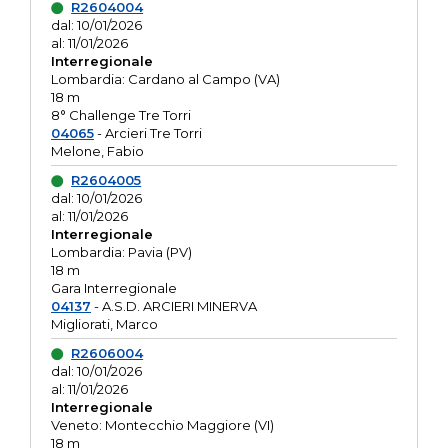
R2604004
dal: 10/01/2026
al: 11/01/2026
Interregionale
Lombardia: Cardano al Campo (VA)
18 m
8° Challenge Tre Torri
04065
- Arcieri Tre Torri
Melone, Fabio
R2604005
dal: 10/01/2026
al: 11/01/2026
Interregionale
Lombardia: Pavia (PV)
18 m
Gara Interregionale
04137
- A.S.D. ARCIERI MINERVA
Migliorati, Marco
R2606004
dal: 10/01/2026
al: 11/01/2026
Interregionale
Veneto: Montecchio Maggiore (VI)
18 m