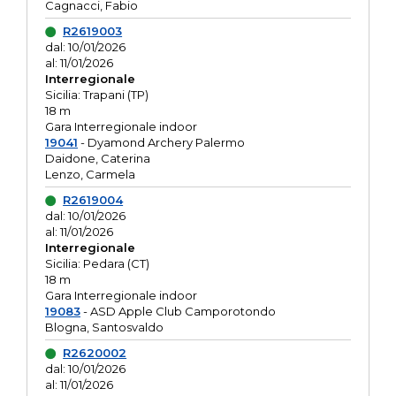
Cagnacci, Fabio
R2619003
dal: 10/01/2026
al: 11/01/2026
Interregionale
Sicilia: Trapani (TP)
18 m
Gara Interregionale indoor
19041
- Dyamond Archery Palermo
Daidone, Caterina
Lenzo, Carmela
R2619004
dal: 10/01/2026
al: 11/01/2026
Interregionale
Sicilia: Pedara (CT)
18 m
Gara Interregionale indoor
19083
- ASD Apple Club Camporotondo
Blogna, Santosvaldo
R2620002
dal: 10/01/2026
al: 11/01/2026