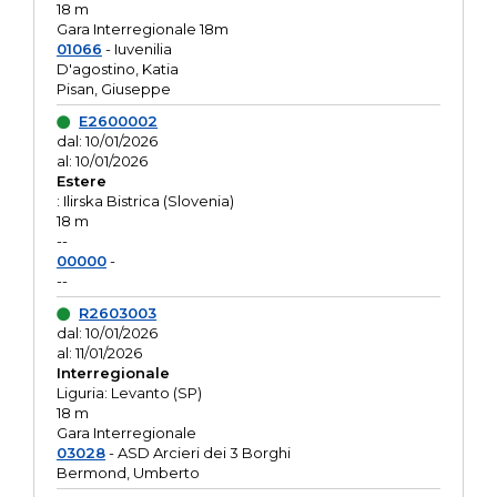
18 m
Gara Interregionale 18m
01066
- Iuvenilia
D'agostino, Katia
Pisan, Giuseppe
E2600002
dal: 10/01/2026
al: 10/01/2026
Estere
: Ilirska Bistrica (Slovenia)
18 m
--
00000
-
--
R2603003
dal: 10/01/2026
al: 11/01/2026
Interregionale
Liguria: Levanto (SP)
18 m
Gara Interregionale
03028
- ASD Arcieri dei 3 Borghi
Bermond, Umberto