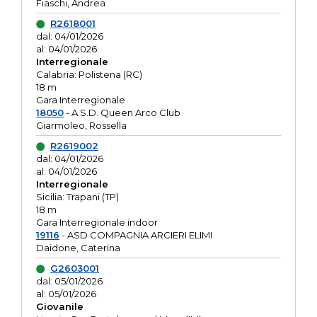
Fiaschi, Andrea
R2618001
dal: 04/01/2026
al: 04/01/2026
Interregionale
Calabria: Polistena (RC)
18 m
Gara Interregionale
18050
- A.S.D. Queen Arco Club
Giarmoleo, Rossella
R2619002
dal: 04/01/2026
al: 04/01/2026
Interregionale
Sicilia: Trapani (TP)
18 m
Gara Interregionale indoor
19116
- ASD COMPAGNIA ARCIERI ELIMI
Daidone, Caterina
G2603001
dal: 05/01/2026
al: 05/01/2026
Giovanile