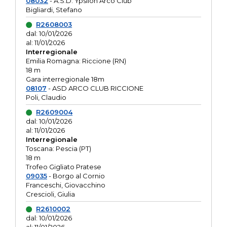
08032
- A.S.D. Ypsilon Arco Club
Bigliardi, Stefano
R2608003
dal: 10/01/2026
al: 11/01/2026
Interregionale
Emilia Romagna: Riccione (RN)
18 m
Gara interregionale 18m
08107
- ASD ARCO CLUB RICCIONE
Poli, Claudio
R2609004
dal: 10/01/2026
al: 11/01/2026
Interregionale
Toscana: Pescia (PT)
18 m
Trofeo Gigliato Pratese
09035
- Borgo al Cornio
Franceschi, Giovacchino
Crescioli, Giulia
R2610002
dal: 10/01/2026