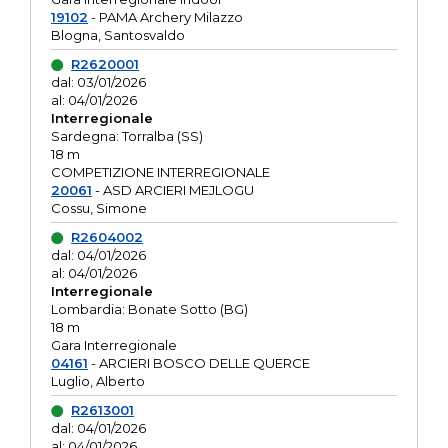
19102
- PAMA Archery Milazzo
Blogna, Santosvaldo
R2620001
dal: 03/01/2026
al: 04/01/2026
Interregionale
Sardegna: Torralba (SS)
18 m
COMPETIZIONE INTERREGIONALE
20061
- ASD ARCIERI MEJLOGU
Cossu, Simone
R2604002
dal: 04/01/2026
al: 04/01/2026
Interregionale
Lombardia: Bonate Sotto (BG)
18 m
Gara Interregionale
04161
- ARCIERI BOSCO DELLE QUERCE
Luglio, Alberto
R2613001
dal: 04/01/2026
al: 04/01/2026