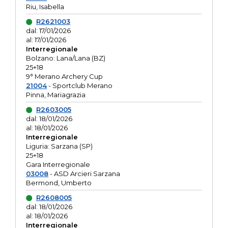
Riu, Isabella
R2621003
dal: 17/01/2026
al: 17/01/2026
Interregionale
Bolzano: Lana/Lana (BZ)
25+18
9° Merano Archery Cup
21004
- Sportclub Merano
Pinna, Mariagrazia
R2603005
dal: 18/01/2026
al: 18/01/2026
Interregionale
Liguria: Sarzana (SP)
25+18
Gara Interregionale
03008
- ASD Arcieri Sarzana
Bermond, Umberto
R2608005
dal: 18/01/2026
al: 18/01/2026
Interregionale