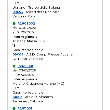
18 m
Ugnano – Trofeo della Befana
09053
- Arcieri della Real Villa
Venturini, Gaia
R2609002
dal: 03/01/2026
al: 04/01/2026
Interregionale
Toscana: Massa (MS)
18 m
Gara Interregionale
09067
- A.S.D. Comp. Frecce Apuane
De Biaso, Valentina
R2610001
dal: 03/01/2026
al: 04/01/2026
Interregionale
Marche: Civitanova Marche (MC)
18 m
Gara Interregionale
10003
- Arcieri Civitanova
Tagliaferri, Gabriele
R2611001