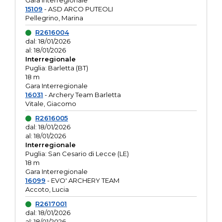
Gara interregionale
15109
- ASD ARCO PUTEOLI
Pellegrino, Marina
R2616004
dal: 18/01/2026
al: 18/01/2026
Interregionale
Puglia: Barletta (BT)
18 m
Gara Interregionale
16031
- Archery Team Barletta
Vitale, Giacomo
R2616005
dal: 18/01/2026
al: 18/01/2026
Interregionale
Puglia: San Cesario di Lecce (LE)
18 m
Gara Interregionale
16099
- EVO' ARCHERY TEAM
Accoto, Lucia
R2617001
dal: 18/01/2026
al: 18/01/2026