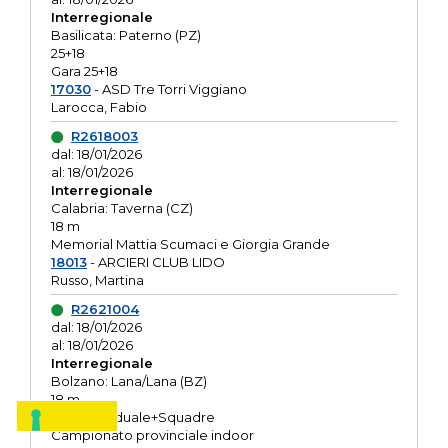
Interregionale
Basilicata: Paterno (PZ)
25+18
Gara 25+18
17030
- ASD Tre Torri Viggiano
Larocca, Fabio
R2618003
dal: 18/01/2026
al: 18/01/2026
Interregionale
Calabria: Taverna (CZ)
18 m
Memorial Mattia Scumaci e Giorgia Grande
18013
- ARCIERI CLUB LIDO
Russo, Martina
R2621004
dal: 18/01/2026
al: 18/01/2026
Interregionale
Bolzano: Lana/Lana (BZ)
18 m
O.R. Individuale+Squadre
Campionato provinciale indoor