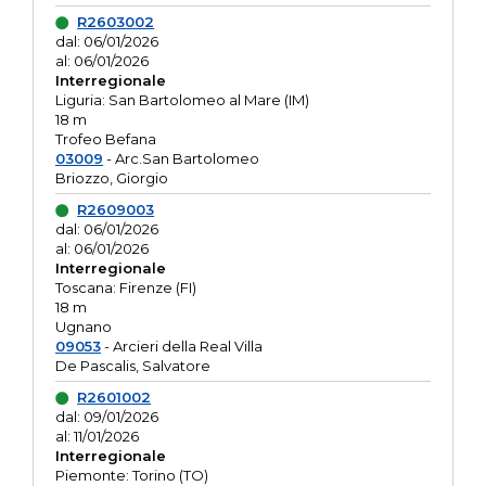
R2603002
dal: 06/01/2026
al: 06/01/2026
Interregionale
Liguria: San Bartolomeo al Mare (IM)
18 m
Trofeo Befana
03009
- Arc.San Bartolomeo
Briozzo, Giorgio
R2609003
dal: 06/01/2026
al: 06/01/2026
Interregionale
Toscana: Firenze (FI)
18 m
Ugnano
09053
- Arcieri della Real Villa
De Pascalis, Salvatore
R2601002
dal: 09/01/2026
al: 11/01/2026
Interregionale
Piemonte: Torino (TO)