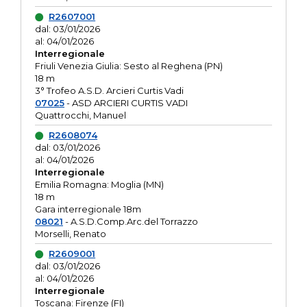
R2607001
dal: 03/01/2026
al: 04/01/2026
Interregionale
Friuli Venezia Giulia: Sesto al Reghena (PN)
18 m
3° Trofeo A.S.D. Arcieri Curtis Vadi
07025
- ASD ARCIERI CURTIS VADI
Quattrocchi, Manuel
R2608074
dal: 03/01/2026
al: 04/01/2026
Interregionale
Emilia Romagna: Moglia (MN)
18 m
Gara interregionale 18m
08021
- A.S.D.Comp.Arc.del Torrazzo
Morselli, Renato
R2609001
dal: 03/01/2026
al: 04/01/2026
Interregionale
Toscana: Firenze (FI)