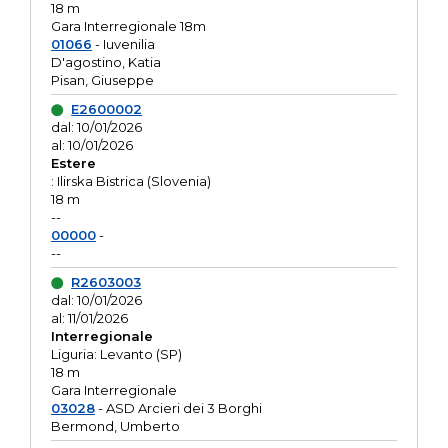
18 m
Gara Interregionale 18m
01066
- Iuvenilia
D'agostino, Katia
Pisan, Giuseppe
E2600002
dal: 10/01/2026
al: 10/01/2026
Estere
: Ilirska Bistrica (Slovenia)
18 m
--
00000
-
--
R2603003
dal: 10/01/2026
al: 11/01/2026
Interregionale
Liguria: Levanto (SP)
18 m
Gara Interregionale
03028
- ASD Arcieri dei 3 Borghi
Bermond, Umberto