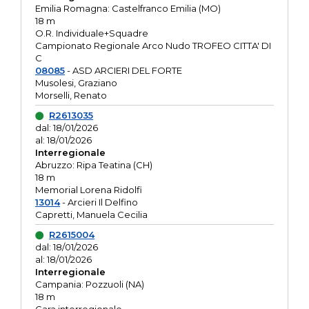
Emilia Romagna: Castelfranco Emilia (MO)
18 m
O.R. Individuale+Squadre
Campionato Regionale Arco Nudo TROFEO CITTA' DI
C
08085
- ASD ARCIERI DEL FORTE
Musolesi, Graziano
Morselli, Renato
R2613035
dal: 18/01/2026
al: 18/01/2026
Interregionale
Abruzzo: Ripa Teatina (CH)
18 m
Memorial Lorena Ridolfi
13014
- Arcieri Il Delfino
Capretti, Manuela Cecilia
R2615004
dal: 18/01/2026
al: 18/01/2026
Interregionale
Campania: Pozzuoli (NA)
18 m