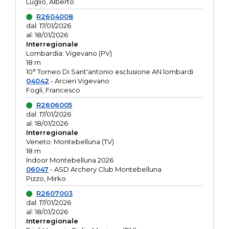
Luglio, Alberto
R2604008
dal: 17/01/2026
al: 18/01/2026
Interregionale
Lombardia: Vigevano (PV)
18 m
10° Torneo Di Sant'antonio esclusione AN lombardi
04042
- Arcieri Vigevano
Fogli, Francesco
R2606005
dal: 17/01/2026
al: 18/01/2026
Interregionale
Veneto: Montebelluna (TV)
18 m
Indoor Montebelluna 2026
06047
- ASD Archery Club Montebelluna
Pizzo, Mirko
R2607003
dal: 17/01/2026
al: 18/01/2026
Interregionale