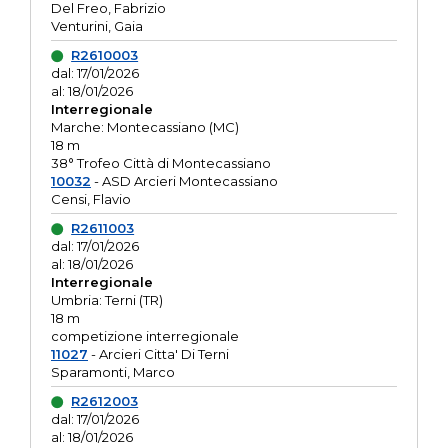
Del Freo, Fabrizio
Venturini, Gaia
R2610003
dal: 17/01/2026
al: 18/01/2026
Interregionale
Marche: Montecassiano (MC)
18 m
38° Trofeo Città di Montecassiano
10032
- ASD Arcieri Montecassiano
Censi, Flavio
R2611003
dal: 17/01/2026
al: 18/01/2026
Interregionale
Umbria: Terni (TR)
18 m
competizione interregionale
11027
- Arcieri Citta' Di Terni
Sparamonti, Marco
R2612003
dal: 17/01/2026
al: 18/01/2026