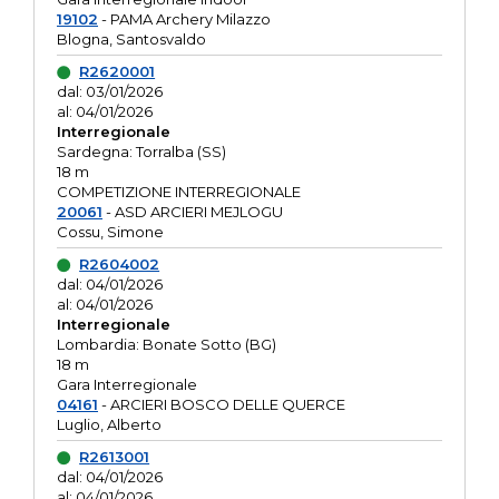
19102
- PAMA Archery Milazzo
Blogna, Santosvaldo
R2620001
dal: 03/01/2026
al: 04/01/2026
Interregionale
Sardegna: Torralba (SS)
18 m
COMPETIZIONE INTERREGIONALE
20061
- ASD ARCIERI MEJLOGU
Cossu, Simone
R2604002
dal: 04/01/2026
al: 04/01/2026
Interregionale
Lombardia: Bonate Sotto (BG)
18 m
Gara Interregionale
04161
- ARCIERI BOSCO DELLE QUERCE
Luglio, Alberto
R2613001
dal: 04/01/2026
al: 04/01/2026