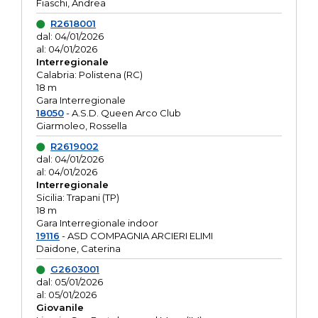
Fiaschi, Andrea
R2618001
dal: 04/01/2026
al: 04/01/2026
Interregionale
Calabria: Polistena (RC)
18 m
Gara Interregionale
18050
- A.S.D. Queen Arco Club
Giarmoleo, Rossella
R2619002
dal: 04/01/2026
al: 04/01/2026
Interregionale
Sicilia: Trapani (TP)
18 m
Gara Interregionale indoor
19116
- ASD COMPAGNIA ARCIERI ELIMI
Daidone, Caterina
G2603001
dal: 05/01/2026
al: 05/01/2026
Giovanile