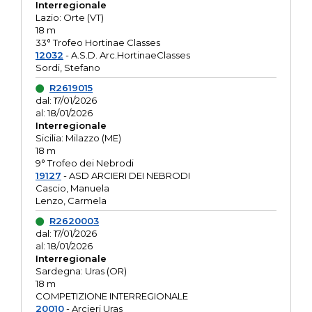
Interregionale
Lazio: Orte (VT)
18 m
33° Trofeo Hortinae Classes
12032
- A.S.D. Arc.HortinaeClasses
Sordi, Stefano
R2619015
dal: 17/01/2026
al: 18/01/2026
Interregionale
Sicilia: Milazzo (ME)
18 m
9° Trofeo dei Nebrodi
19127
- ASD ARCIERI DEI NEBRODI
Cascio, Manuela
Lenzo, Carmela
R2620003
dal: 17/01/2026
al: 18/01/2026
Interregionale
Sardegna: Uras (OR)
18 m
COMPETIZIONE INTERREGIONALE
20010
- Arcieri Uras