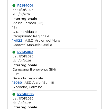
R2614001
dal: 11/01/2026
al: 11/01/2026
Interregionale
Molise: Termoli (CB)
18 m
O.R. Individuale
Campionato Regionale
14022
- A.S.D. Arcieri del Mare
Capretti, Manuela Cecilia
R2615003
dal: 11/01/2026
al: 11/01/2026
Interregionale
Campania: Benevento (BN)
18 m
Gara interregionale
15080
- ASD Arcieri Sanniti
Giordano, Carmine
R2616003
dal: 11/01/2026
al: 11/01/2026
Interregionale