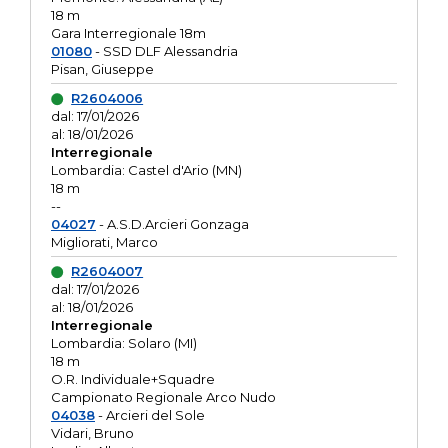
18 m
Gara Interregionale 18m
01080
- SSD DLF Alessandria
Pisan, Giuseppe
R2604006
dal: 17/01/2026
al: 18/01/2026
Interregionale
Lombardia: Castel d'Ario (MN)
18 m
--
04027
- A.S.D.Arcieri Gonzaga
Migliorati, Marco
R2604007
dal: 17/01/2026
al: 18/01/2026
Interregionale
Lombardia: Solaro (MI)
18 m
O.R. Individuale+Squadre
Campionato Regionale Arco Nudo
04038
- Arcieri del Sole
Vidari, Bruno