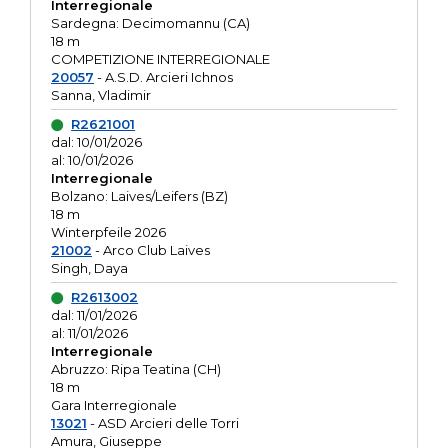
Interregionale
Sardegna: Decimomannu (CA)
18 m
COMPETIZIONE INTERREGIONALE
20057
- A.S.D. Arcieri Ichnos
Sanna, Vladimir
R2621001
dal: 10/01/2026
al: 10/01/2026
Interregionale
Bolzano: Laives/Leifers (BZ)
18 m
Winterpfeile 2026
21002
- Arco Club Laives
Singh, Daya
R2613002
dal: 11/01/2026
al: 11/01/2026
Interregionale
Abruzzo: Ripa Teatina (CH)
18 m
Gara Interregionale
13021
- ASD Arcieri delle Torri
Amura, Giuseppe