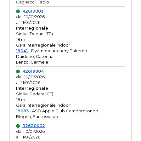
Cagnacci, Fabio
R2619003
dal: 10/01/2026
al: 11/01/2026
Interregionale
Sicilia: Trapani (TP)
18 m
Gara Interregionale indoor
19041
- Dyamond Archery Palermo
Daidone, Caterina
Lenzo, Carmela
R2619004
dal: 10/01/2026
al: 11/01/2026
Interregionale
Sicilia: Pedara (CT)
18 m
Gara Interregionale indoor
19083
- ASD Apple Club Camporotondo
Blogna, Santosvaldo
R2620002
dal: 10/01/2026
al: 11/01/2026