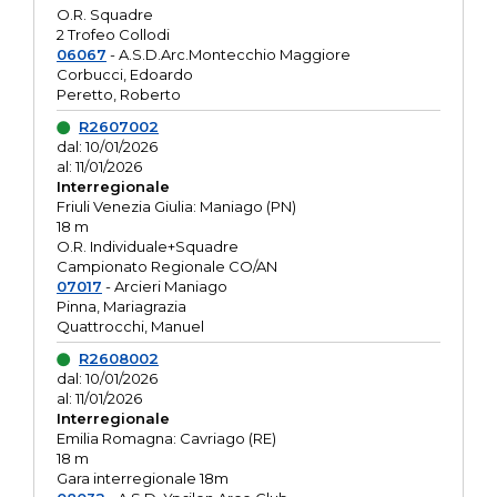
O.R. Squadre
2 Trofeo Collodi
06067
- A.S.D.Arc.Montecchio Maggiore
Corbucci, Edoardo
Peretto, Roberto
R2607002
dal: 10/01/2026
al: 11/01/2026
Interregionale
Friuli Venezia Giulia: Maniago (PN)
18 m
O.R. Individuale+Squadre
Campionato Regionale CO/AN
07017
- Arcieri Maniago
Pinna, Mariagrazia
Quattrocchi, Manuel
R2608002
dal: 10/01/2026
al: 11/01/2026
Interregionale
Emilia Romagna: Cavriago (RE)
18 m
Gara interregionale 18m