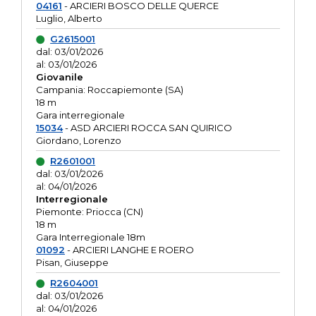
04161
- ARCIERI BOSCO DELLE QUERCE
Luglio, Alberto
G2615001
dal: 03/01/2026
al: 03/01/2026
Giovanile
Campania: Roccapiemonte (SA)
18 m
Gara interregionale
15034
- ASD ARCIERI ROCCA SAN QUIRICO
Giordano, Lorenzo
R2601001
dal: 03/01/2026
al: 04/01/2026
Interregionale
Piemonte: Priocca (CN)
18 m
Gara Interregionale 18m
01092
- ARCIERI LANGHE E ROERO
Pisan, Giuseppe
R2604001
dal: 03/01/2026
al: 04/01/2026