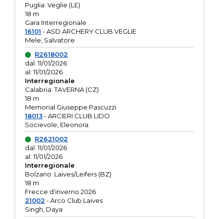
Puglia: Veglie (LE)
18 m
Gara Interregionale
16101
- ASD ARCHERY CLUB VEGLIE
Mele, Salvatore
R2618002
dal: 11/01/2026
al: 11/01/2026
Interregionale
Calabria: TAVERNA (CZ)
18 m
Memorial Giuseppe Pascuzzi
18013
- ARCIERI CLUB LIDO
Socievole, Eleonora
R2621002
dal: 11/01/2026
al: 11/01/2026
Interregionale
Bolzano: Laives/Leifers (BZ)
18 m
Frecce d’inverno 2026
21002
- Arco Club Laives
Singh, Daya