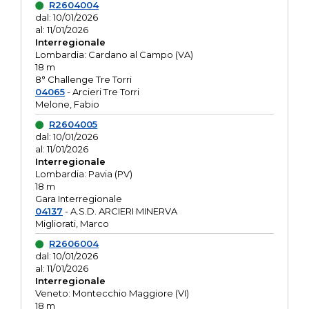
R2604004
dal: 10/01/2026
al: 11/01/2026
Interregionale
Lombardia: Cardano al Campo (VA)
18 m
8° Challenge Tre Torri
04065
- Arcieri Tre Torri
Melone, Fabio
R2604005
dal: 10/01/2026
al: 11/01/2026
Interregionale
Lombardia: Pavia (PV)
18 m
Gara Interregionale
04137
- A.S.D. ARCIERI MINERVA
Migliorati, Marco
R2606004
dal: 10/01/2026
al: 11/01/2026
Interregionale
Veneto: Montecchio Maggiore (VI)
18 m