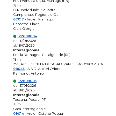
Friuli Venezia Giulia: Maniago (PN)
18 m
O.R. Individuale+Squadre
Campionato Regionale OL
07017
- Arcieri Maniago
Pascotto, Flavia
Cian, Giorgia
R2608004
dal: 17/01/2026
al: 18/01/2026
Interregionale
Emilia Romagna: Casalgrande (RE)
18 m
25° TROFEO CITTA' DI CASALGRANDE Salvaterra di Ca
08043
- A.S.D. Arcieri Orione
Raimondi, Antonio
R2609005
dal: 17/01/2026
al: 18/01/2026
Interregionale
Toscana: Pescia (PT)
18 m
Gara Interregionale
09014
- Arcieri Citta' di Pescia