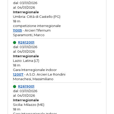
dal: 03/01/2026
al: 04/01/2026
Interregionale
Umbria: Città di Castello (PG)
18 m
competizione interregionale
11005
- Arcieri Tifernum
Sparamonti, Marco
R2612001
dal: 03/01/2026
al: 04/01/2026
Interregionale
Lazio: Latina (LT)
18 m
Gara Interregionale indoor
12007
- A.S.D. Arcieri Le Rondini
Monachesi, Massimiliano
R2619001
dal: 03/01/2026
al: 04/01/2026
Interregionale
Sicilia: Milazzo (ME)
18 m
Gara Interregionale indoor