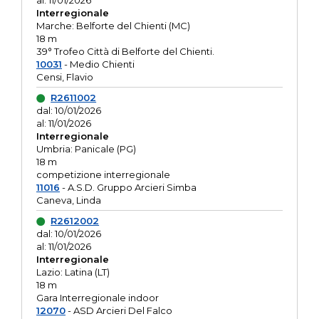
al: 11/01/2026
Interregionale
Marche: Belforte del Chienti (MC)
18 m
39° Trofeo Città di Belforte del Chienti.
10031
- Medio Chienti
Censi, Flavio
R2611002
dal: 10/01/2026
al: 11/01/2026
Interregionale
Umbria: Panicale (PG)
18 m
competizione interregionale
11016
- A.S.D. Gruppo Arcieri Simba
Caneva, Linda
R2612002
dal: 10/01/2026
al: 11/01/2026
Interregionale
Lazio: Latina (LT)
18 m
Gara Interregionale indoor
12070
- ASD Arcieri Del Falco