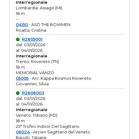
Interregionale
Lombardia: Assago (MI)
18 m
--
04150
- ASD THE BOWMEN
Roatta, Cristina
R2605001
dal: 03/01/2026
al: 04/01/2026
Interregionale
Trento: Rovereto (TN)
18 m
MEMORIAL VANZO
05005
- Arc. Kappa Kosmos Rovereto
Giovannini, Silvia
R2606003
dal: 03/01/2026
al: 04/01/2026
Interregionale
Veneto: Tribano (PD)
18 m
25° Trofeo Indoor Del Sagittario
06024
- Arcieri Sagittario del Veneto
Barotti, Tatiana