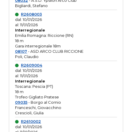
08032
- A.S.D. Ypsilon Arco Club
Bigliardi, Stefano
R2608003
dal: 10/01/2026
al: 11/01/2026
Interregionale
Emilia Romagna: Riccione (RN)
18 m
Gara interregionale 18m
08107
- ASD ARCO CLUB RICCIONE
Poli, Claudio
R2609004
dal: 10/01/2026
al: 11/01/2026
Interregionale
Toscana: Pescia (PT)
18 m
Trofeo Gigliato Pratese
09035
- Borgo al Cornio
Franceschi, Giovacchino
Crescioli, Giulia
R2610002
dal: 10/01/2026