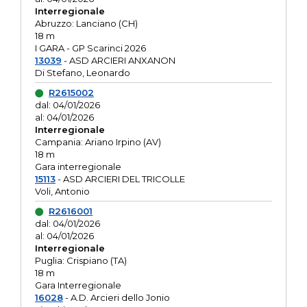
Interregionale
Abruzzo: Lanciano (CH)
18 m
I GARA - GP Scarinci 2026
13039
- ASD ARCIERI ANXANON
Di Stefano, Leonardo
R2615002
dal: 04/01/2026
al: 04/01/2026
Interregionale
Campania: Ariano Irpino (AV)
18 m
Gara interregionale
15113
- ASD ARCIERI DEL TRICOLLE
Voli, Antonio
R2616001
dal: 04/01/2026
al: 04/01/2026
Interregionale
Puglia: Crispiano (TA)
18 m
Gara Interregionale
16028
- A.D. Arcieri dello Jonio