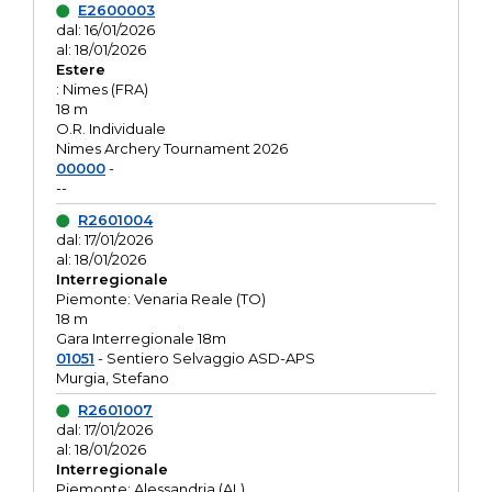
E2600003
dal: 16/01/2026
al: 18/01/2026
Estere
: Nimes (FRA)
18 m
O.R. Individuale
Nimes Archery Tournament 2026
00000
-
--
R2601004
dal: 17/01/2026
al: 18/01/2026
Interregionale
Piemonte: Venaria Reale (TO)
18 m
Gara Interregionale 18m
01051
- Sentiero Selvaggio ASD-APS
Murgia, Stefano
R2601007
dal: 17/01/2026
al: 18/01/2026
Interregionale
Piemonte: Alessandria (AL)