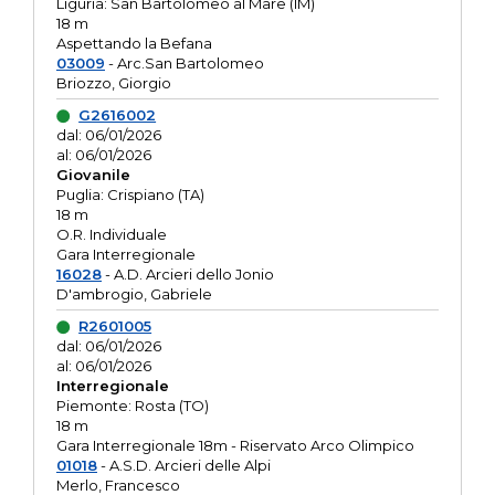
Liguria: San Bartolomeo al Mare (IM)
18 m
Aspettando la Befana
03009
- Arc.San Bartolomeo
Briozzo, Giorgio
G2616002
dal: 06/01/2026
al: 06/01/2026
Giovanile
Puglia: Crispiano (TA)
18 m
O.R. Individuale
Gara Interregionale
16028
- A.D. Arcieri dello Jonio
D'ambrogio, Gabriele
R2601005
dal: 06/01/2026
al: 06/01/2026
Interregionale
Piemonte: Rosta (TO)
18 m
Gara Interregionale 18m - Riservato Arco Olimpico
01018
- A.S.D. Arcieri delle Alpi
Merlo, Francesco