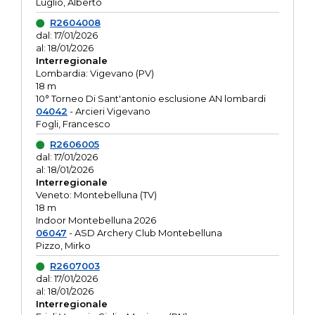
Luglio, Alberto
R2604008
dal: 17/01/2026
al: 18/01/2026
Interregionale
Lombardia: Vigevano (PV)
18 m
10° Torneo Di Sant'antonio esclusione AN lombardi
04042
- Arcieri Vigevano
Fogli, Francesco
R2606005
dal: 17/01/2026
al: 18/01/2026
Interregionale
Veneto: Montebelluna (TV)
18 m
Indoor Montebelluna 2026
06047
- ASD Archery Club Montebelluna
Pizzo, Mirko
R2607003
dal: 17/01/2026
al: 18/01/2026
Interregionale