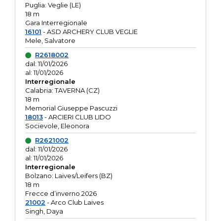
Puglia: Veglie (LE)
18 m
Gara Interregionale
16101
- ASD ARCHERY CLUB VEGLIE
Mele, Salvatore
R2618002
dal: 11/01/2026
al: 11/01/2026
Interregionale
Calabria: TAVERNA (CZ)
18 m
Memorial Giuseppe Pascuzzi
18013
- ARCIERI CLUB LIDO
Socievole, Eleonora
R2621002
dal: 11/01/2026
al: 11/01/2026
Interregionale
Bolzano: Laives/Leifers (BZ)
18 m
Frecce d’inverno 2026
21002
- Arco Club Laives
Singh, Daya