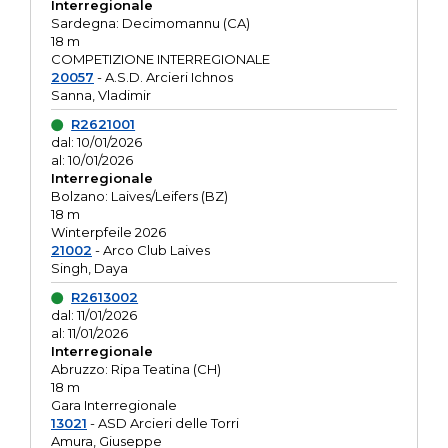
Interregionale
Sardegna: Decimomannu (CA)
18 m
COMPETIZIONE INTERREGIONALE
20057
- A.S.D. Arcieri Ichnos
Sanna, Vladimir
R2621001
dal: 10/01/2026
al: 10/01/2026
Interregionale
Bolzano: Laives/Leifers (BZ)
18 m
Winterpfeile 2026
21002
- Arco Club Laives
Singh, Daya
R2613002
dal: 11/01/2026
al: 11/01/2026
Interregionale
Abruzzo: Ripa Teatina (CH)
18 m
Gara Interregionale
13021
- ASD Arcieri delle Torri
Amura, Giuseppe