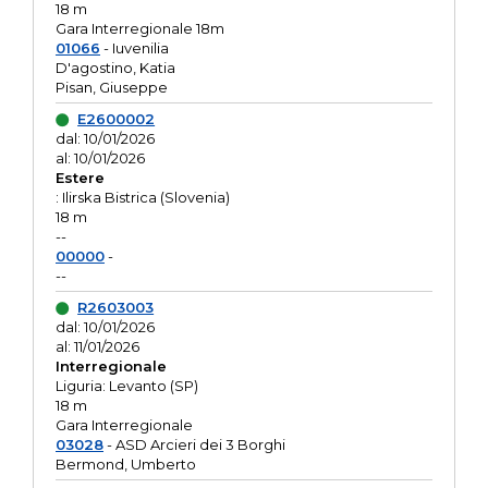
18 m
Gara Interregionale 18m
01066
- Iuvenilia
D'agostino, Katia
Pisan, Giuseppe
E2600002
dal: 10/01/2026
al: 10/01/2026
Estere
: Ilirska Bistrica (Slovenia)
18 m
--
00000
-
--
R2603003
dal: 10/01/2026
al: 11/01/2026
Interregionale
Liguria: Levanto (SP)
18 m
Gara Interregionale
03028
- ASD Arcieri dei 3 Borghi
Bermond, Umberto