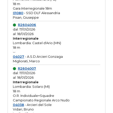
18 m
Gara Interregionale 18m
01080
- SSD DLF Alessandria
Pisan, Giuseppe
R2604006
dal: 17/01/2026
al: 18/01/2026
Interregionale
Lombardia: Castel d'Ario (MN)
18 m
--
04027
- A.S.D.Arcieri Gonzaga
Migliorati, Marco
R2604007
dal: 17/01/2026
al: 18/01/2026
Interregionale
Lombardia: Solaro (MI)
18 m
O.R. Individuale+Squadre
Campionato Regionale Arco Nudo
04038
- Arcieri del Sole
Vidari, Bruno