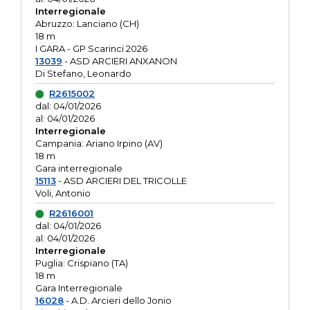
Interregionale
Abruzzo: Lanciano (CH)
18 m
I GARA - GP Scarinci 2026
13039
- ASD ARCIERI ANXANON
Di Stefano, Leonardo
R2615002
dal: 04/01/2026
al: 04/01/2026
Interregionale
Campania: Ariano Irpino (AV)
18 m
Gara interregionale
15113
- ASD ARCIERI DEL TRICOLLE
Voli, Antonio
R2616001
dal: 04/01/2026
al: 04/01/2026
Interregionale
Puglia: Crispiano (TA)
18 m
Gara Interregionale
16028
- A.D. Arcieri dello Jonio