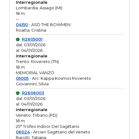
Interregionale
Lombardia: Assago (MI)
18 m
--
04150
- ASD THE BOWMEN
Roatta, Cristina
R2605001
dal: 03/01/2026
al: 04/01/2026
Interregionale
Trento: Rovereto (TN)
18 m
MEMORIAL VANZO
05005
- Arc. Kappa Kosmos Rovereto
Giovannini, Silvia
R2606003
dal: 03/01/2026
al: 04/01/2026
Interregionale
Veneto: Tribano (PD)
18 m
25° Trofeo Indoor Del Sagittario
06024
- Arcieri Sagittario del Veneto
Barotti, Tatiana