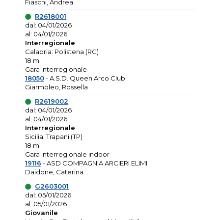
Fiaschi, Andrea
R2618001
dal: 04/01/2026
al: 04/01/2026
Interregionale
Calabria: Polistena (RC)
18 m
Gara Interregionale
18050
- A.S.D. Queen Arco Club
Giarmoleo, Rossella
R2619002
dal: 04/01/2026
al: 04/01/2026
Interregionale
Sicilia: Trapani (TP)
18 m
Gara Interregionale indoor
19116
- ASD COMPAGNIA ARCIERI ELIMI
Daidone, Caterina
G2603001
dal: 05/01/2026
al: 05/01/2026
Giovanile