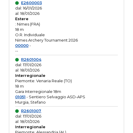
E2600003
dal: 16/01/2026
al: 18/01/2026
Estere
: Nimes (FRA)
18 m
O.R. Individuale
Nimes Archery Tournament 2026
00000
-
--
R2601004
dal: 17/01/2026
al: 18/01/2026
Interregionale
Piemonte: Venaria Reale (TO)
18 m
Gara Interregionale 18m
01051
- Sentiero Selvaggio ASD-APS
Murgia, Stefano
R2601007
dal: 17/01/2026
al: 18/01/2026
Interregionale
Piemonte: Alessandria (AL)