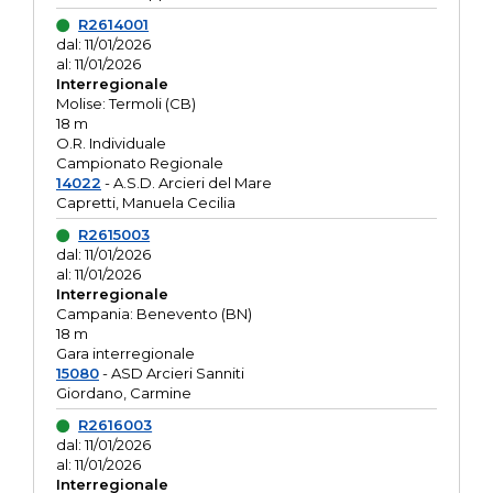
R2614001
dal: 11/01/2026
al: 11/01/2026
Interregionale
Molise: Termoli (CB)
18 m
O.R. Individuale
Campionato Regionale
14022
- A.S.D. Arcieri del Mare
Capretti, Manuela Cecilia
R2615003
dal: 11/01/2026
al: 11/01/2026
Interregionale
Campania: Benevento (BN)
18 m
Gara interregionale
15080
- ASD Arcieri Sanniti
Giordano, Carmine
R2616003
dal: 11/01/2026
al: 11/01/2026
Interregionale