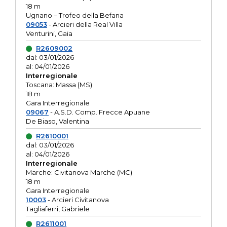
18 m
Ugnano – Trofeo della Befana
09053
- Arcieri della Real Villa
Venturini, Gaia
R2609002
dal: 03/01/2026
al: 04/01/2026
Interregionale
Toscana: Massa (MS)
18 m
Gara Interregionale
09067
- A.S.D. Comp. Frecce Apuane
De Biaso, Valentina
R2610001
dal: 03/01/2026
al: 04/01/2026
Interregionale
Marche: Civitanova Marche (MC)
18 m
Gara Interregionale
10003
- Arcieri Civitanova
Tagliaferri, Gabriele
R2611001