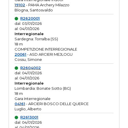
19102
- PAMA Archery Milazzo
Blogna, Santosvaldo
R2620001
dal: 03/01/2026
al: 04/01/2026
Interregionale
Sardegna: Torralba (SS)
18 m
COMPETIZIONE INTERREGIONALE
20061
- ASD ARCIERI MEJLOGU
Cossu, Simone
R2604002
dal: 04/01/2026
al: 04/01/2026
Interregionale
Lombardia: Bonate Sotto (BG)
18 m
Gara Interregionale
04161
- ARCIERI BOSCO DELLE QUERCE
Luglio, Alberto
R2613001
dal: 04/01/2026
al: 04/01/2026