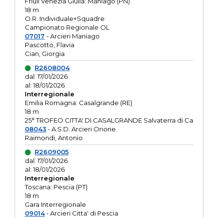
Friuli Venezia Giulia: Maniago (PN)
18 m
O.R. Individuale+Squadre
Campionato Regionale OL
07017
- Arcieri Maniago
Pascotto, Flavia
Cian, Giorgia
R2608004
dal: 17/01/2026
al: 18/01/2026
Interregionale
Emilia Romagna: Casalgrande (RE)
18 m
25° TROFEO CITTA' DI CASALGRANDE Salvaterra di Ca
08043
- A.S.D. Arcieri Orione
Raimondi, Antonio
R2609005
dal: 17/01/2026
al: 18/01/2026
Interregionale
Toscana: Pescia (PT)
18 m
Gara Interregionale
09014
- Arcieri Citta' di Pescia