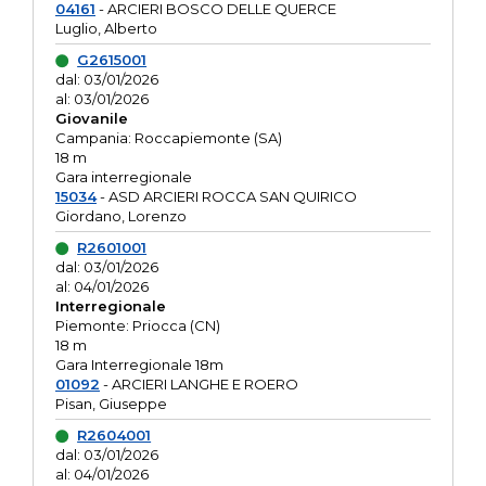
04161
- ARCIERI BOSCO DELLE QUERCE
Luglio, Alberto
G2615001
dal: 03/01/2026
al: 03/01/2026
Giovanile
Campania: Roccapiemonte (SA)
18 m
Gara interregionale
15034
- ASD ARCIERI ROCCA SAN QUIRICO
Giordano, Lorenzo
R2601001
dal: 03/01/2026
al: 04/01/2026
Interregionale
Piemonte: Priocca (CN)
18 m
Gara Interregionale 18m
01092
- ARCIERI LANGHE E ROERO
Pisan, Giuseppe
R2604001
dal: 03/01/2026
al: 04/01/2026