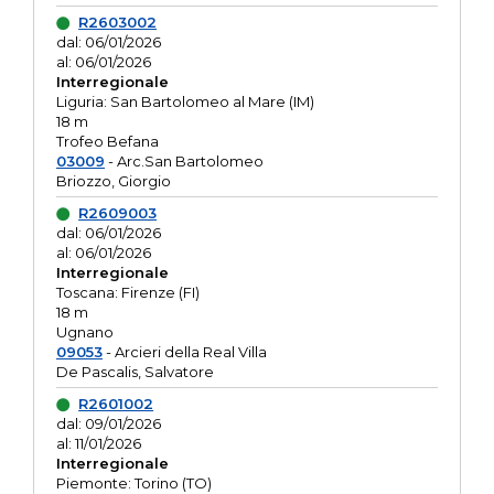
R2603002
dal: 06/01/2026
al: 06/01/2026
Interregionale
Liguria: San Bartolomeo al Mare (IM)
18 m
Trofeo Befana
03009
- Arc.San Bartolomeo
Briozzo, Giorgio
R2609003
dal: 06/01/2026
al: 06/01/2026
Interregionale
Toscana: Firenze (FI)
18 m
Ugnano
09053
- Arcieri della Real Villa
De Pascalis, Salvatore
R2601002
dal: 09/01/2026
al: 11/01/2026
Interregionale
Piemonte: Torino (TO)