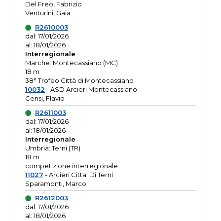
Del Freo, Fabrizio
Venturini, Gaia
R2610003
dal: 17/01/2026
al: 18/01/2026
Interregionale
Marche: Montecassiano (MC)
18 m
38° Trofeo Città di Montecassiano
10032
- ASD Arcieri Montecassiano
Censi, Flavio
R2611003
dal: 17/01/2026
al: 18/01/2026
Interregionale
Umbria: Terni (TR)
18 m
competizione interregionale
11027
- Arcieri Citta' Di Terni
Sparamonti, Marco
R2612003
dal: 17/01/2026
al: 18/01/2026