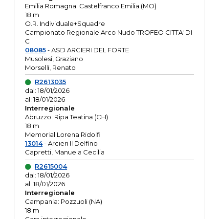
Emilia Romagna: Castelfranco Emilia (MO)
18 m
O.R. Individuale+Squadre
Campionato Regionale Arco Nudo TROFEO CITTA' DI
C
08085
- ASD ARCIERI DEL FORTE
Musolesi, Graziano
Morselli, Renato
R2613035
dal: 18/01/2026
al: 18/01/2026
Interregionale
Abruzzo: Ripa Teatina (CH)
18 m
Memorial Lorena Ridolfi
13014
- Arcieri Il Delfino
Capretti, Manuela Cecilia
R2615004
dal: 18/01/2026
al: 18/01/2026
Interregionale
Campania: Pozzuoli (NA)
18 m