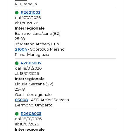
Riu, Isabella
R2621003
dal: 17/01/2026
al: 17/01/2026
Interregionale
Bolzano: Lana/Lana (BZ)
25+18
9° Merano Archery Cup
21004
- Sportclub Merano
Pinna, Mariagrazia
R2603005
dal: 18/01/2026
al: 18/01/2026
Interregionale
Liguria: Sarzana (SP)
25+18
Gara Interregionale
03008
- ASD Arcieri Sarzana
Bermond, Umberto
R2608005
dal: 18/01/2026
al: 18/01/2026
Interregionale