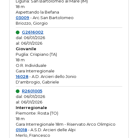
Liguria: San Bartolomeo al Mare (IM)
18 m
Aspettando la Befana
03009
- Arc.San Bartolomeo
Briozzo, Giorgio
G2616002
dal: 06/01/2026
al: 06/01/2026
Giovanile
Puglia: Crispiano (TA)
18 m
O.R. Individuale
Gara Interregionale
16028
- A.D. Arcieri dello Jonio
D'ambrogio, Gabriele
R2601005
dal: 06/01/2026
al: 06/01/2026
Interregionale
Piemonte: Rosta (TO)
18 m
Gara Interregionale 18m - Riservato Arco Olimpico
01018
- A.S.D. Arcieri delle Alpi
Merlo, Francesco