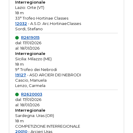
Interregionale
Lazio: Orte (VT)
18 m
33° Trofeo Hortinae Classes
12032
- A.S.D. Arc.HortinaeClasses
Sordi, Stefano
R2619015
dal: 17/01/2026
al: 18/01/2026
Interregionale
Sicilia: Milazzo (ME)
18 m
9° Trofeo dei Nebrodi
19127
- ASD ARCIERI DEI NEBRODI
Cascio, Manuela
Lenzo, Carmela
R2620003
dal: 17/01/2026
al: 18/01/2026
Interregionale
Sardegna: Uras (OR)
18 m
COMPETIZIONE INTERREGIONALE
20010
- Arcieri Uras