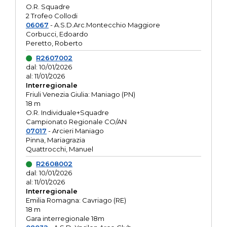
O.R. Squadre
2 Trofeo Collodi
06067
- A.S.D.Arc.Montecchio Maggiore
Corbucci, Edoardo
Peretto, Roberto
R2607002
dal: 10/01/2026
al: 11/01/2026
Interregionale
Friuli Venezia Giulia: Maniago (PN)
18 m
O.R. Individuale+Squadre
Campionato Regionale CO/AN
07017
- Arcieri Maniago
Pinna, Mariagrazia
Quattrocchi, Manuel
R2608002
dal: 10/01/2026
al: 11/01/2026
Interregionale
Emilia Romagna: Cavriago (RE)
18 m
Gara interregionale 18m