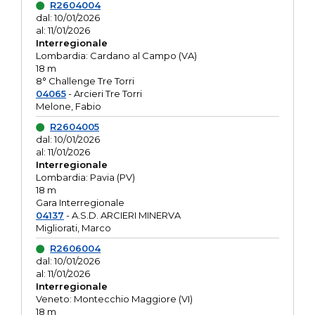
R2604004
dal: 10/01/2026
al: 11/01/2026
Interregionale
Lombardia: Cardano al Campo (VA)
18 m
8° Challenge Tre Torri
04065
- Arcieri Tre Torri
Melone, Fabio
R2604005
dal: 10/01/2026
al: 11/01/2026
Interregionale
Lombardia: Pavia (PV)
18 m
Gara Interregionale
04137
- A.S.D. ARCIERI MINERVA
Migliorati, Marco
R2606004
dal: 10/01/2026
al: 11/01/2026
Interregionale
Veneto: Montecchio Maggiore (VI)
18 m