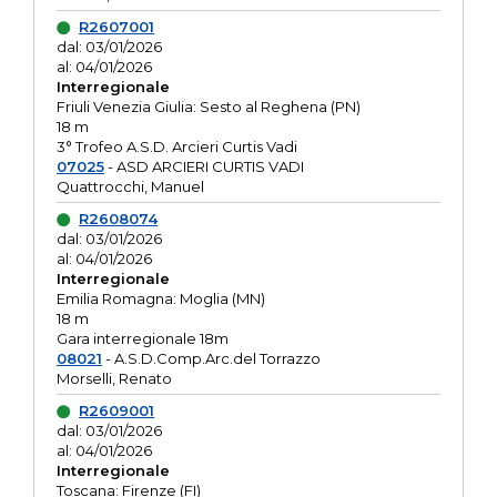
R2607001
dal: 03/01/2026
al: 04/01/2026
Interregionale
Friuli Venezia Giulia: Sesto al Reghena (PN)
18 m
3° Trofeo A.S.D. Arcieri Curtis Vadi
07025
- ASD ARCIERI CURTIS VADI
Quattrocchi, Manuel
R2608074
dal: 03/01/2026
al: 04/01/2026
Interregionale
Emilia Romagna: Moglia (MN)
18 m
Gara interregionale 18m
08021
- A.S.D.Comp.Arc.del Torrazzo
Morselli, Renato
R2609001
dal: 03/01/2026
al: 04/01/2026
Interregionale
Toscana: Firenze (FI)