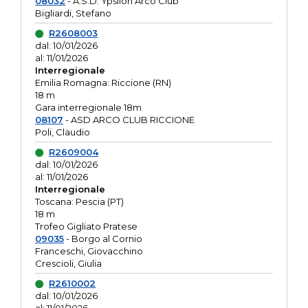
08032
- A.S.D. Ypsilon Arco Club
Bigliardi, Stefano
R2608003
dal: 10/01/2026
al: 11/01/2026
Interregionale
Emilia Romagna: Riccione (RN)
18 m
Gara interregionale 18m
08107
- ASD ARCO CLUB RICCIONE
Poli, Claudio
R2609004
dal: 10/01/2026
al: 11/01/2026
Interregionale
Toscana: Pescia (PT)
18 m
Trofeo Gigliato Pratese
09035
- Borgo al Cornio
Franceschi, Giovacchino
Crescioli, Giulia
R2610002
dal: 10/01/2026