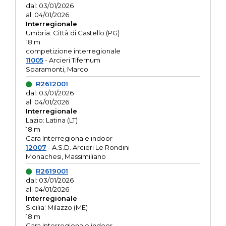
dal: 03/01/2026
al: 04/01/2026
Interregionale
Umbria: Città di Castello (PG)
18 m
competizione interregionale
11005
- Arcieri Tifernum
Sparamonti, Marco
R2612001
dal: 03/01/2026
al: 04/01/2026
Interregionale
Lazio: Latina (LT)
18 m
Gara Interregionale indoor
12007
- A.S.D. Arcieri Le Rondini
Monachesi, Massimiliano
R2619001
dal: 03/01/2026
al: 04/01/2026
Interregionale
Sicilia: Milazzo (ME)
18 m
Gara Interregionale indoor