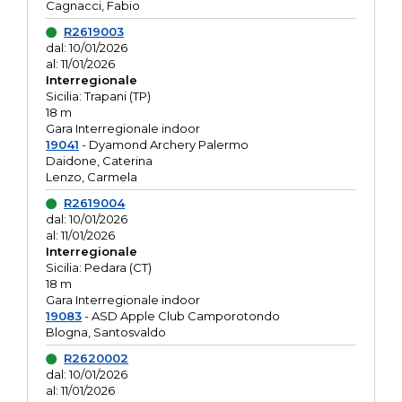
Cagnacci, Fabio
R2619003
dal: 10/01/2026
al: 11/01/2026
Interregionale
Sicilia: Trapani (TP)
18 m
Gara Interregionale indoor
19041
- Dyamond Archery Palermo
Daidone, Caterina
Lenzo, Carmela
R2619004
dal: 10/01/2026
al: 11/01/2026
Interregionale
Sicilia: Pedara (CT)
18 m
Gara Interregionale indoor
19083
- ASD Apple Club Camporotondo
Blogna, Santosvaldo
R2620002
dal: 10/01/2026
al: 11/01/2026