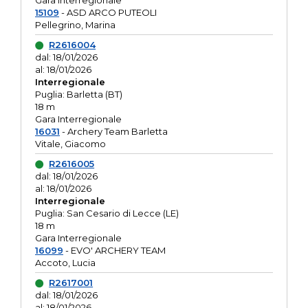
Gara interregionale
15109
- ASD ARCO PUTEOLI
Pellegrino, Marina
R2616004
dal: 18/01/2026
al: 18/01/2026
Interregionale
Puglia: Barletta (BT)
18 m
Gara Interregionale
16031
- Archery Team Barletta
Vitale, Giacomo
R2616005
dal: 18/01/2026
al: 18/01/2026
Interregionale
Puglia: San Cesario di Lecce (LE)
18 m
Gara Interregionale
16099
- EVO' ARCHERY TEAM
Accoto, Lucia
R2617001
dal: 18/01/2026
al: 18/01/2026