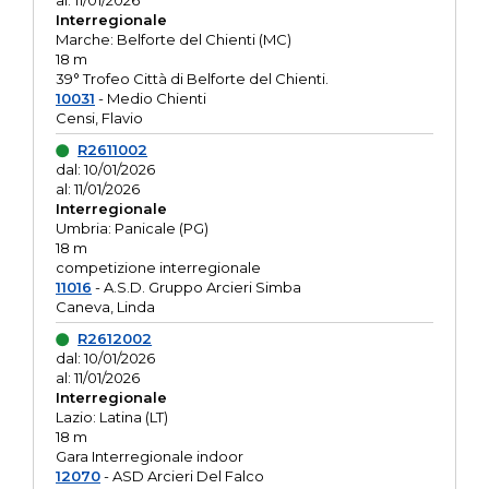
al: 11/01/2026
Interregionale
Marche: Belforte del Chienti (MC)
18 m
39° Trofeo Città di Belforte del Chienti.
10031
- Medio Chienti
Censi, Flavio
R2611002
dal: 10/01/2026
al: 11/01/2026
Interregionale
Umbria: Panicale (PG)
18 m
competizione interregionale
11016
- A.S.D. Gruppo Arcieri Simba
Caneva, Linda
R2612002
dal: 10/01/2026
al: 11/01/2026
Interregionale
Lazio: Latina (LT)
18 m
Gara Interregionale indoor
12070
- ASD Arcieri Del Falco