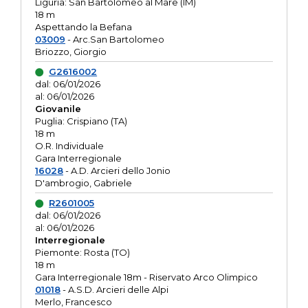
Liguria: San Bartolomeo al Mare (IM)
18 m
Aspettando la Befana
03009
- Arc.San Bartolomeo
Briozzo, Giorgio
G2616002
dal: 06/01/2026
al: 06/01/2026
Giovanile
Puglia: Crispiano (TA)
18 m
O.R. Individuale
Gara Interregionale
16028
- A.D. Arcieri dello Jonio
D'ambrogio, Gabriele
R2601005
dal: 06/01/2026
al: 06/01/2026
Interregionale
Piemonte: Rosta (TO)
18 m
Gara Interregionale 18m - Riservato Arco Olimpico
01018
- A.S.D. Arcieri delle Alpi
Merlo, Francesco