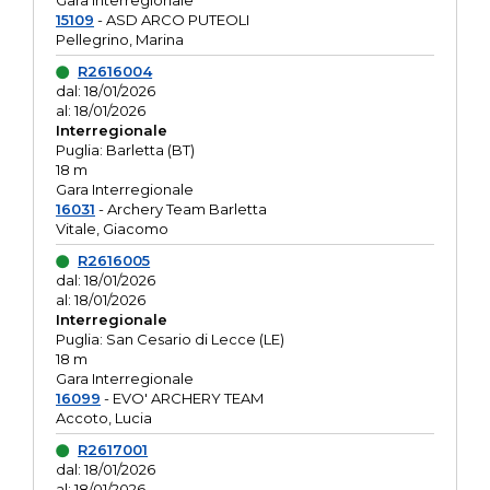
Gara interregionale
15109
- ASD ARCO PUTEOLI
Pellegrino, Marina
R2616004
dal: 18/01/2026
al: 18/01/2026
Interregionale
Puglia: Barletta (BT)
18 m
Gara Interregionale
16031
- Archery Team Barletta
Vitale, Giacomo
R2616005
dal: 18/01/2026
al: 18/01/2026
Interregionale
Puglia: San Cesario di Lecce (LE)
18 m
Gara Interregionale
16099
- EVO' ARCHERY TEAM
Accoto, Lucia
R2617001
dal: 18/01/2026
al: 18/01/2026