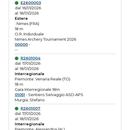
E2600003
dal: 16/01/2026
al: 18/01/2026
Estere
: Nimes (FRA)
18 m
O.R. Individuale
Nimes Archery Tournament 2026
00000
-
--
R2601004
dal: 17/01/2026
al: 18/01/2026
Interregionale
Piemonte: Venaria Reale (TO)
18 m
Gara Interregionale 18m
01051
- Sentiero Selvaggio ASD-APS
Murgia, Stefano
R2601007
dal: 17/01/2026
al: 18/01/2026
Interregionale
Piemonte: Alessandria (AL)