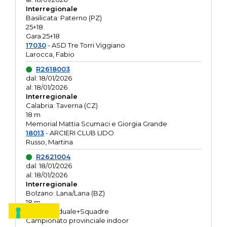
Interregionale
Basilicata: Paterno (PZ)
25+18
Gara 25+18
17030
- ASD Tre Torri Viggiano
Larocca, Fabio
R2618003
dal: 18/01/2026
al: 18/01/2026
Interregionale
Calabria: Taverna (CZ)
18 m
Memorial Mattia Scumaci e Giorgia Grande
18013
- ARCIERI CLUB LIDO
Russo, Martina
R2621004
dal: 18/01/2026
al: 18/01/2026
Interregionale
Bolzano: Lana/Lana (BZ)
18 m
O.R. Individuale+Squadre
Campionato provinciale indoor