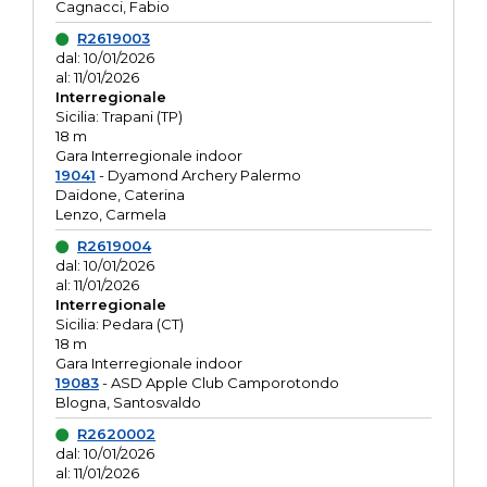
Cagnacci, Fabio
R2619003
dal: 10/01/2026
al: 11/01/2026
Interregionale
Sicilia: Trapani (TP)
18 m
Gara Interregionale indoor
19041
- Dyamond Archery Palermo
Daidone, Caterina
Lenzo, Carmela
R2619004
dal: 10/01/2026
al: 11/01/2026
Interregionale
Sicilia: Pedara (CT)
18 m
Gara Interregionale indoor
19083
- ASD Apple Club Camporotondo
Blogna, Santosvaldo
R2620002
dal: 10/01/2026
al: 11/01/2026