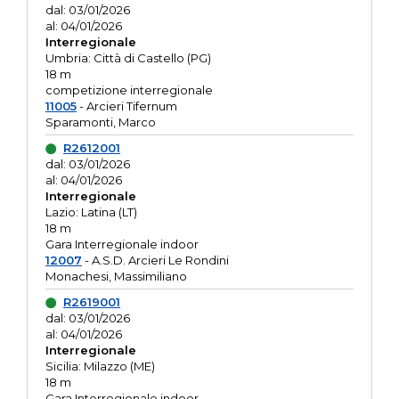
dal: 03/01/2026
al: 04/01/2026
Interregionale
Umbria: Città di Castello (PG)
18 m
competizione interregionale
11005
- Arcieri Tifernum
Sparamonti, Marco
R2612001
dal: 03/01/2026
al: 04/01/2026
Interregionale
Lazio: Latina (LT)
18 m
Gara Interregionale indoor
12007
- A.S.D. Arcieri Le Rondini
Monachesi, Massimiliano
R2619001
dal: 03/01/2026
al: 04/01/2026
Interregionale
Sicilia: Milazzo (ME)
18 m
Gara Interregionale indoor