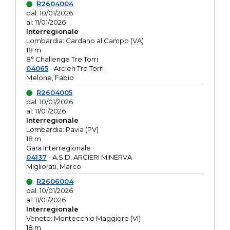
R2604004
dal: 10/01/2026
al: 11/01/2026
Interregionale
Lombardia: Cardano al Campo (VA)
18 m
8° Challenge Tre Torri
04065
- Arcieri Tre Torri
Melone, Fabio
R2604005
dal: 10/01/2026
al: 11/01/2026
Interregionale
Lombardia: Pavia (PV)
18 m
Gara Interregionale
04137
- A.S.D. ARCIERI MINERVA
Migliorati, Marco
R2606004
dal: 10/01/2026
al: 11/01/2026
Interregionale
Veneto: Montecchio Maggiore (VI)
18 m