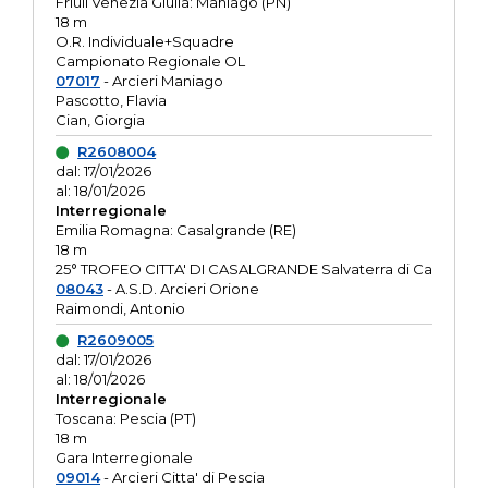
Friuli Venezia Giulia: Maniago (PN)
18 m
O.R. Individuale+Squadre
Campionato Regionale OL
07017
- Arcieri Maniago
Pascotto, Flavia
Cian, Giorgia
R2608004
dal: 17/01/2026
al: 18/01/2026
Interregionale
Emilia Romagna: Casalgrande (RE)
18 m
25° TROFEO CITTA' DI CASALGRANDE Salvaterra di Ca
08043
- A.S.D. Arcieri Orione
Raimondi, Antonio
R2609005
dal: 17/01/2026
al: 18/01/2026
Interregionale
Toscana: Pescia (PT)
18 m
Gara Interregionale
09014
- Arcieri Citta' di Pescia