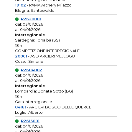
19102
- PAMA Archery Milazzo
Blogna, Santosvaldo
R2620001
dal: 03/01/2026
al: 04/01/2026
Interregionale
Sardegna: Torralba (SS)
18 m
COMPETIZIONE INTERREGIONALE
20061
- ASD ARCIERI MEJLOGU
Cossu, Simone
R2604002
dal: 04/01/2026
al: 04/01/2026
Interregionale
Lombardia: Bonate Sotto (BG)
18 m
Gara Interregionale
04161
- ARCIERI BOSCO DELLE QUERCE
Luglio, Alberto
R2613001
dal: 04/01/2026
al: 04/01/2026