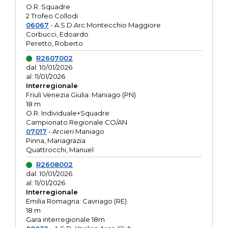
O.R. Squadre
2 Trofeo Collodi
06067
- A.S.D.Arc.Montecchio Maggiore
Corbucci, Edoardo
Peretto, Roberto
R2607002
dal: 10/01/2026
al: 11/01/2026
Interregionale
Friuli Venezia Giulia: Maniago (PN)
18 m
O.R. Individuale+Squadre
Campionato Regionale CO/AN
07017
- Arcieri Maniago
Pinna, Mariagrazia
Quattrocchi, Manuel
R2608002
dal: 10/01/2026
al: 11/01/2026
Interregionale
Emilia Romagna: Cavriago (RE)
18 m
Gara interregionale 18m