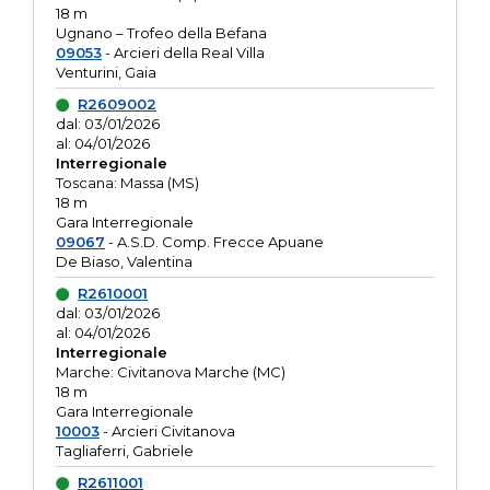
18 m
Ugnano – Trofeo della Befana
09053
- Arcieri della Real Villa
Venturini, Gaia
R2609002
dal: 03/01/2026
al: 04/01/2026
Interregionale
Toscana: Massa (MS)
18 m
Gara Interregionale
09067
- A.S.D. Comp. Frecce Apuane
De Biaso, Valentina
R2610001
dal: 03/01/2026
al: 04/01/2026
Interregionale
Marche: Civitanova Marche (MC)
18 m
Gara Interregionale
10003
- Arcieri Civitanova
Tagliaferri, Gabriele
R2611001