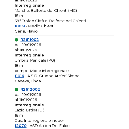
al: 11/01/2026
Interregionale
Marche: Belforte del Chienti (MC)
18 m
39° Trofeo Città di Belforte del Chienti.
10031
- Medio Chienti
Censi, Flavio
R2611002
dal: 10/01/2026
al: 11/01/2026
Interregionale
Umbria: Panicale (PG)
18 m
competizione interregionale
11016
- A.S.D. Gruppo Arcieri Simba
Caneva, Linda
R2612002
dal: 10/01/2026
al: 11/01/2026
Interregionale
Lazio: Latina (LT)
18 m
Gara Interregionale indoor
12070
- ASD Arcieri Del Falco