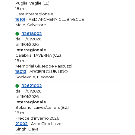
Puglia: Veglie (LE)
18 m
Gara Interregionale
16101
- ASD ARCHERY CLUB VEGLIE
Mele, Salvatore
R2618002
dal: 11/01/2026
al: 11/01/2026
Interregionale
Calabria: TAVERNA (CZ)
18 m
Memorial Giuseppe Pascuzzi
18013
- ARCIERI CLUB LIDO
Socievole, Eleonora
R2621002
dal: 11/01/2026
al: 11/01/2026
Interregionale
Bolzano: Laives/Leifers (BZ)
18 m
Frecce d’inverno 2026
21002
- Arco Club Laives
Singh, Daya