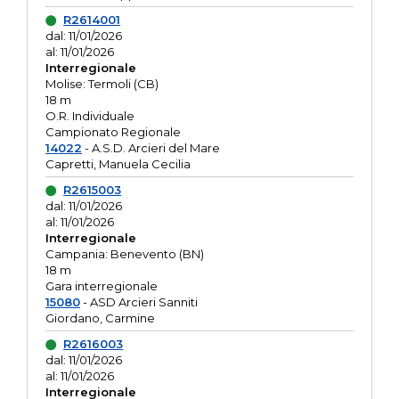
R2614001
dal: 11/01/2026
al: 11/01/2026
Interregionale
Molise: Termoli (CB)
18 m
O.R. Individuale
Campionato Regionale
14022
- A.S.D. Arcieri del Mare
Capretti, Manuela Cecilia
R2615003
dal: 11/01/2026
al: 11/01/2026
Interregionale
Campania: Benevento (BN)
18 m
Gara interregionale
15080
- ASD Arcieri Sanniti
Giordano, Carmine
R2616003
dal: 11/01/2026
al: 11/01/2026
Interregionale