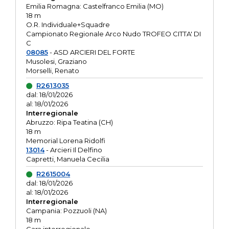
Emilia Romagna: Castelfranco Emilia (MO)
18 m
O.R. Individuale+Squadre
Campionato Regionale Arco Nudo TROFEO CITTA' DI
C
08085
- ASD ARCIERI DEL FORTE
Musolesi, Graziano
Morselli, Renato
R2613035
dal: 18/01/2026
al: 18/01/2026
Interregionale
Abruzzo: Ripa Teatina (CH)
18 m
Memorial Lorena Ridolfi
13014
- Arcieri Il Delfino
Capretti, Manuela Cecilia
R2615004
dal: 18/01/2026
al: 18/01/2026
Interregionale
Campania: Pozzuoli (NA)
18 m