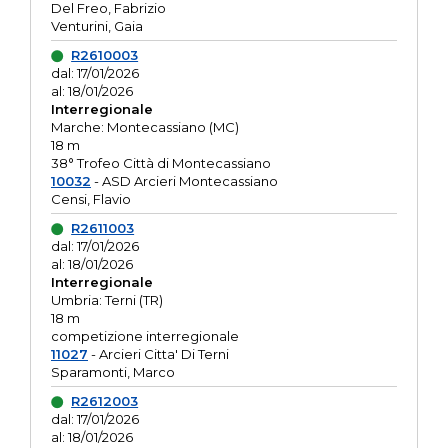
Del Freo, Fabrizio
Venturini, Gaia
R2610003
dal: 17/01/2026
al: 18/01/2026
Interregionale
Marche: Montecassiano (MC)
18 m
38° Trofeo Città di Montecassiano
10032
- ASD Arcieri Montecassiano
Censi, Flavio
R2611003
dal: 17/01/2026
al: 18/01/2026
Interregionale
Umbria: Terni (TR)
18 m
competizione interregionale
11027
- Arcieri Citta' Di Terni
Sparamonti, Marco
R2612003
dal: 17/01/2026
al: 18/01/2026