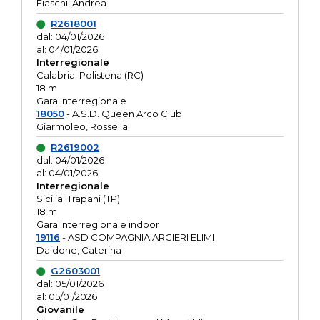
Fiaschi, Andrea
R2618001
dal: 04/01/2026
al: 04/01/2026
Interregionale
Calabria: Polistena (RC)
18 m
Gara Interregionale
18050
- A.S.D. Queen Arco Club
Giarmoleo, Rossella
R2619002
dal: 04/01/2026
al: 04/01/2026
Interregionale
Sicilia: Trapani (TP)
18 m
Gara Interregionale indoor
19116
- ASD COMPAGNIA ARCIERI ELIMI
Daidone, Caterina
G2603001
dal: 05/01/2026
al: 05/01/2026
Giovanile