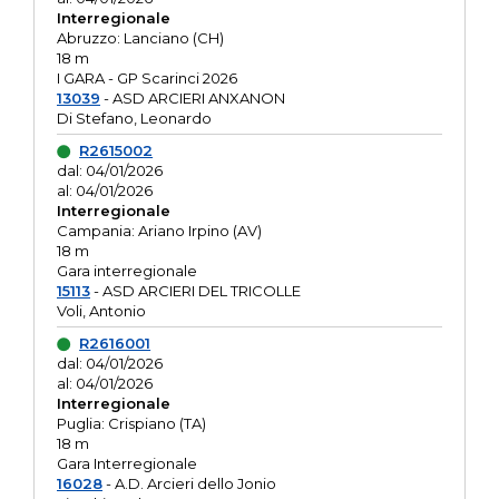
Interregionale
Abruzzo: Lanciano (CH)
18 m
I GARA - GP Scarinci 2026
13039
- ASD ARCIERI ANXANON
Di Stefano, Leonardo
R2615002
dal: 04/01/2026
al: 04/01/2026
Interregionale
Campania: Ariano Irpino (AV)
18 m
Gara interregionale
15113
- ASD ARCIERI DEL TRICOLLE
Voli, Antonio
R2616001
dal: 04/01/2026
al: 04/01/2026
Interregionale
Puglia: Crispiano (TA)
18 m
Gara Interregionale
16028
- A.D. Arcieri dello Jonio