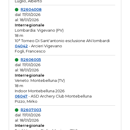
Luglio, Alberto
R2604008
dal: 17/01/2026
al: 18/01/2026
Interregionale
Lombardia: Vigevano (PV)
18 m
10° Torneo Di Sant'antonio esclusione AN lombardi
04042
- Arcieri Vigevano
Fogli, Francesco
R2606005
dal: 17/01/2026
al: 18/01/2026
Interregionale
Veneto: Montebelluna (TV)
18 m
Indoor Montebelluna 2026
06047
- ASD Archery Club Montebelluna
Pizzo, Mirko
R2607003
dal: 17/01/2026
al: 18/01/2026
Interregionale