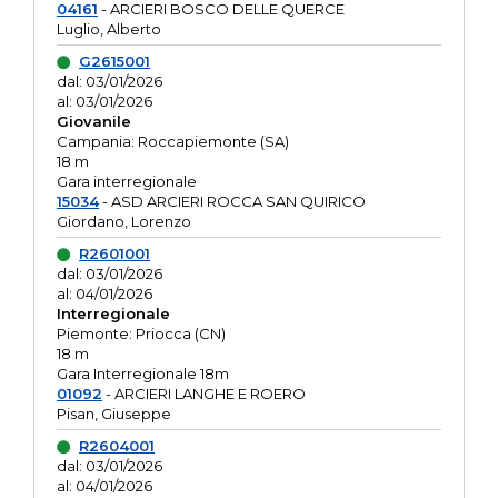
04161
- ARCIERI BOSCO DELLE QUERCE
Luglio, Alberto
G2615001
dal: 03/01/2026
al: 03/01/2026
Giovanile
Campania: Roccapiemonte (SA)
18 m
Gara interregionale
15034
- ASD ARCIERI ROCCA SAN QUIRICO
Giordano, Lorenzo
R2601001
dal: 03/01/2026
al: 04/01/2026
Interregionale
Piemonte: Priocca (CN)
18 m
Gara Interregionale 18m
01092
- ARCIERI LANGHE E ROERO
Pisan, Giuseppe
R2604001
dal: 03/01/2026
al: 04/01/2026