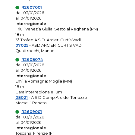
R2607001
dal: 03/01/2026
al: 04/01/2026
Interregionale
Friuli Venezia Giulia: Sesto al Reghena (PN)
18 m
3° Trofeo A.S.D. Arcieri Curtis Vadi
07025
- ASD ARCIERI CURTIS VADI
Quattrocchi, Manuel
R2608074
dal: 03/01/2026
al: 04/01/2026
Interregionale
Emilia Romagna: Moglia (MN)
18 m
Gara interregionale 18m
08021
- A.S.D.Comp.Arc.del Torrazzo
Morselli, Renato
R2609001
dal: 03/01/2026
al: 04/01/2026
Interregionale
Toscana: Firenze (FI)