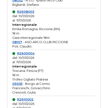
08032
- A.S.D. Ypsilon Arco Club
Bigliardi, Stefano
R2608003
dal: 10/01/2026
al: 11/01/2026
Interregionale
Emilia Romagna: Riccione (RN)
18 m
Gara interregionale 18m
08107
- ASD ARCO CLUB RICCIONE
Poli, Claudio
R2609004
dal: 10/01/2026
al: 11/01/2026
Interregionale
Toscana: Pescia (PT)
18 m
Trofeo Gigliato Pratese
09035
- Borgo al Cornio
Franceschi, Giovacchino
Crescioli, Giulia
R2610002
dal: 10/01/2026