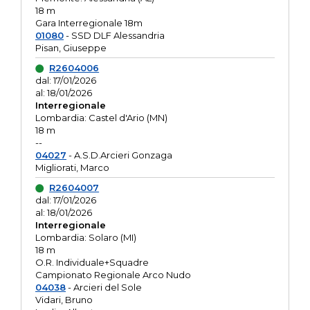
18 m
Gara Interregionale 18m
01080
- SSD DLF Alessandria
Pisan, Giuseppe
R2604006
dal: 17/01/2026
al: 18/01/2026
Interregionale
Lombardia: Castel d'Ario (MN)
18 m
--
04027
- A.S.D.Arcieri Gonzaga
Migliorati, Marco
R2604007
dal: 17/01/2026
al: 18/01/2026
Interregionale
Lombardia: Solaro (MI)
18 m
O.R. Individuale+Squadre
Campionato Regionale Arco Nudo
04038
- Arcieri del Sole
Vidari, Bruno