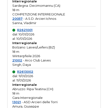
Interregionale
Sardegna: Decimomannu (CA)
18 m
COMPETIZIONE INTERREGIONALE
20057
- A.S.D. Arcieri Ichnos
Sanna, Vladimir
R2621001
dal: 10/01/2026
al: 10/01/2026
Interregionale
Bolzano: Laives/Leifers (BZ)
18 m
Winterpfeile 2026
21002
- Arco Club Laives
Singh, Daya
R2613002
dal: 11/01/2026
al: 11/01/2026
Interregionale
Abruzzo: Ripa Teatina (CH)
18 m
Gara Interregionale
13021
- ASD Arcieri delle Torri
Amura, Giuseppe