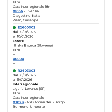
18 m
Gara Interregionale 18m
01066
- Iuvenilia
D'agostino, Katia
Pisan, Giuseppe
E2600002
dal: 10/01/2026
al: 10/01/2026
Estere
: Ilirska Bistrica (Slovenia)
18 m
--
00000
-
--
R2603003
dal: 10/01/2026
al: 11/01/2026
Interregionale
Liguria: Levanto (SP)
18 m
Gara Interregionale
03028
- ASD Arcieri dei 3 Borghi
Bermond, Umberto