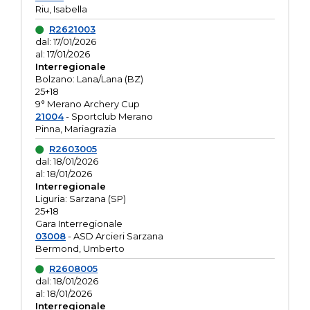
Riu, Isabella
R2621003
dal: 17/01/2026
al: 17/01/2026
Interregionale
Bolzano: Lana/Lana (BZ)
25+18
9° Merano Archery Cup
21004
- Sportclub Merano
Pinna, Mariagrazia
R2603005
dal: 18/01/2026
al: 18/01/2026
Interregionale
Liguria: Sarzana (SP)
25+18
Gara Interregionale
03008
- ASD Arcieri Sarzana
Bermond, Umberto
R2608005
dal: 18/01/2026
al: 18/01/2026
Interregionale