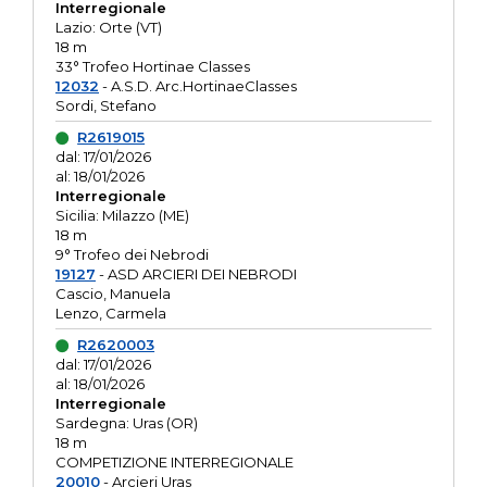
Interregionale
Lazio: Orte (VT)
18 m
33° Trofeo Hortinae Classes
12032
- A.S.D. Arc.HortinaeClasses
Sordi, Stefano
R2619015
dal: 17/01/2026
al: 18/01/2026
Interregionale
Sicilia: Milazzo (ME)
18 m
9° Trofeo dei Nebrodi
19127
- ASD ARCIERI DEI NEBRODI
Cascio, Manuela
Lenzo, Carmela
R2620003
dal: 17/01/2026
al: 18/01/2026
Interregionale
Sardegna: Uras (OR)
18 m
COMPETIZIONE INTERREGIONALE
20010
- Arcieri Uras