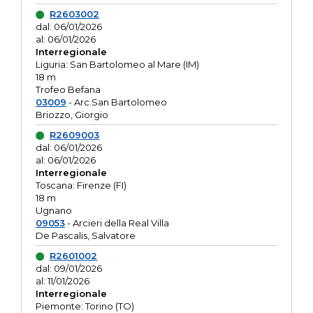
R2603002
dal: 06/01/2026
al: 06/01/2026
Interregionale
Liguria: San Bartolomeo al Mare (IM)
18 m
Trofeo Befana
03009
- Arc.San Bartolomeo
Briozzo, Giorgio
R2609003
dal: 06/01/2026
al: 06/01/2026
Interregionale
Toscana: Firenze (FI)
18 m
Ugnano
09053
- Arcieri della Real Villa
De Pascalis, Salvatore
R2601002
dal: 09/01/2026
al: 11/01/2026
Interregionale
Piemonte: Torino (TO)