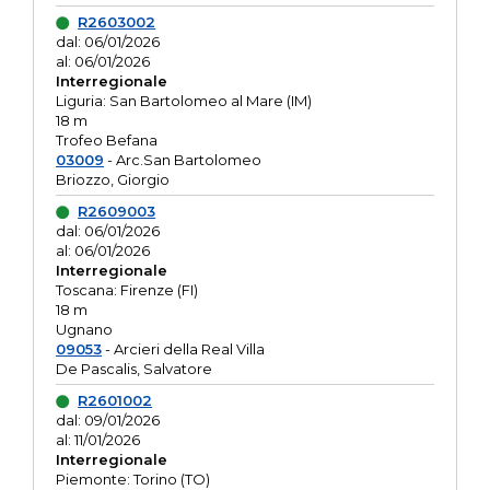
R2603002
dal: 06/01/2026
al: 06/01/2026
Interregionale
Liguria: San Bartolomeo al Mare (IM)
18 m
Trofeo Befana
03009
- Arc.San Bartolomeo
Briozzo, Giorgio
R2609003
dal: 06/01/2026
al: 06/01/2026
Interregionale
Toscana: Firenze (FI)
18 m
Ugnano
09053
- Arcieri della Real Villa
De Pascalis, Salvatore
R2601002
dal: 09/01/2026
al: 11/01/2026
Interregionale
Piemonte: Torino (TO)