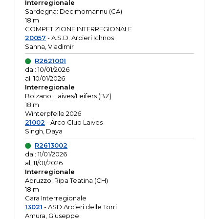
Interregionale
Sardegna: Decimomannu (CA)
18 m
COMPETIZIONE INTERREGIONALE
20057
- A.S.D. Arcieri Ichnos
Sanna, Vladimir
R2621001
dal: 10/01/2026
al: 10/01/2026
Interregionale
Bolzano: Laives/Leifers (BZ)
18 m
Winterpfeile 2026
21002
- Arco Club Laives
Singh, Daya
R2613002
dal: 11/01/2026
al: 11/01/2026
Interregionale
Abruzzo: Ripa Teatina (CH)
18 m
Gara Interregionale
13021
- ASD Arcieri delle Torri
Amura, Giuseppe