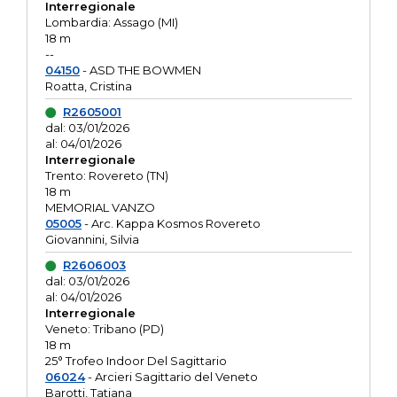
Interregionale
Lombardia: Assago (MI)
18 m
--
04150
- ASD THE BOWMEN
Roatta, Cristina
R2605001
dal: 03/01/2026
al: 04/01/2026
Interregionale
Trento: Rovereto (TN)
18 m
MEMORIAL VANZO
05005
- Arc. Kappa Kosmos Rovereto
Giovannini, Silvia
R2606003
dal: 03/01/2026
al: 04/01/2026
Interregionale
Veneto: Tribano (PD)
18 m
25° Trofeo Indoor Del Sagittario
06024
- Arcieri Sagittario del Veneto
Barotti, Tatiana