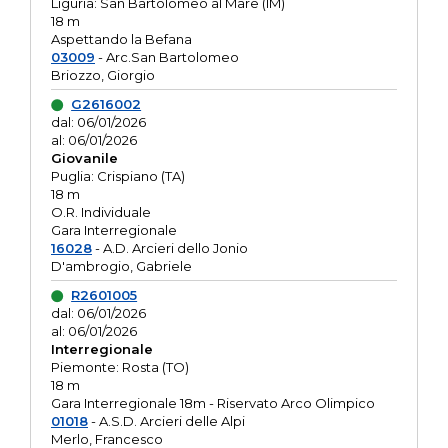
Liguria: San Bartolomeo al Mare (IM)
18 m
Aspettando la Befana
03009
- Arc.San Bartolomeo
Briozzo, Giorgio
G2616002
dal: 06/01/2026
al: 06/01/2026
Giovanile
Puglia: Crispiano (TA)
18 m
O.R. Individuale
Gara Interregionale
16028
- A.D. Arcieri dello Jonio
D'ambrogio, Gabriele
R2601005
dal: 06/01/2026
al: 06/01/2026
Interregionale
Piemonte: Rosta (TO)
18 m
Gara Interregionale 18m - Riservato Arco Olimpico
01018
- A.S.D. Arcieri delle Alpi
Merlo, Francesco