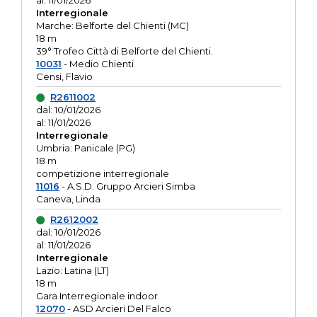
al: 11/01/2026
Interregionale
Marche: Belforte del Chienti (MC)
18 m
39° Trofeo Città di Belforte del Chienti.
10031
- Medio Chienti
Censi, Flavio
R2611002
dal: 10/01/2026
al: 11/01/2026
Interregionale
Umbria: Panicale (PG)
18 m
competizione interregionale
11016
- A.S.D. Gruppo Arcieri Simba
Caneva, Linda
R2612002
dal: 10/01/2026
al: 11/01/2026
Interregionale
Lazio: Latina (LT)
18 m
Gara Interregionale indoor
12070
- ASD Arcieri Del Falco