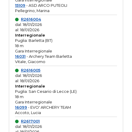
Gara interregionale
15109
- ASD ARCO PUTEOLI
Pellegrino, Marina
R2616004
dal: 18/01/2026
al: 18/01/2026
Interregionale
Puglia: Barletta (BT)
18 m
Gara Interregionale
16031
- Archery Team Barletta
Vitale, Giacomo
R2616005
dal: 18/01/2026
al: 18/01/2026
Interregionale
Puglia: San Cesario di Lecce (LE)
18 m
Gara Interregionale
16099
- EVO' ARCHERY TEAM
Accoto, Lucia
R2617001
dal: 18/01/2026
al: 18/01/2026