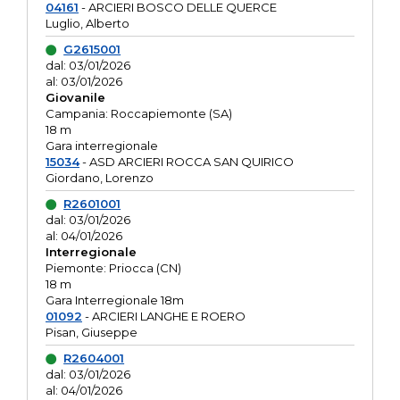
04161
- ARCIERI BOSCO DELLE QUERCE
Luglio, Alberto
G2615001
dal: 03/01/2026
al: 03/01/2026
Giovanile
Campania: Roccapiemonte (SA)
18 m
Gara interregionale
15034
- ASD ARCIERI ROCCA SAN QUIRICO
Giordano, Lorenzo
R2601001
dal: 03/01/2026
al: 04/01/2026
Interregionale
Piemonte: Priocca (CN)
18 m
Gara Interregionale 18m
01092
- ARCIERI LANGHE E ROERO
Pisan, Giuseppe
R2604001
dal: 03/01/2026
al: 04/01/2026