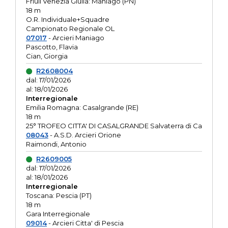
Friuli Venezia Giulia: Maniago (PN)
18 m
O.R. Individuale+Squadre
Campionato Regionale OL
07017
- Arcieri Maniago
Pascotto, Flavia
Cian, Giorgia
R2608004
dal: 17/01/2026
al: 18/01/2026
Interregionale
Emilia Romagna: Casalgrande (RE)
18 m
25° TROFEO CITTA' DI CASALGRANDE Salvaterra di Ca
08043
- A.S.D. Arcieri Orione
Raimondi, Antonio
R2609005
dal: 17/01/2026
al: 18/01/2026
Interregionale
Toscana: Pescia (PT)
18 m
Gara Interregionale
09014
- Arcieri Citta' di Pescia