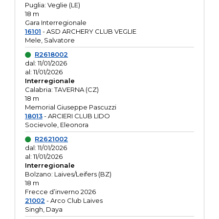
Puglia: Veglie (LE)
18 m
Gara Interregionale
16101
- ASD ARCHERY CLUB VEGLIE
Mele, Salvatore
R2618002
dal: 11/01/2026
al: 11/01/2026
Interregionale
Calabria: TAVERNA (CZ)
18 m
Memorial Giuseppe Pascuzzi
18013
- ARCIERI CLUB LIDO
Socievole, Eleonora
R2621002
dal: 11/01/2026
al: 11/01/2026
Interregionale
Bolzano: Laives/Leifers (BZ)
18 m
Frecce d’inverno 2026
21002
- Arco Club Laives
Singh, Daya