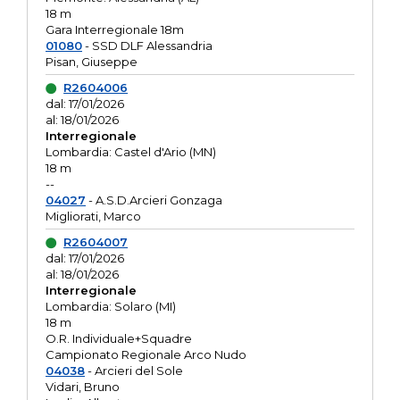
18 m
Gara Interregionale 18m
01080
- SSD DLF Alessandria
Pisan, Giuseppe
R2604006
dal: 17/01/2026
al: 18/01/2026
Interregionale
Lombardia: Castel d'Ario (MN)
18 m
--
04027
- A.S.D.Arcieri Gonzaga
Migliorati, Marco
R2604007
dal: 17/01/2026
al: 18/01/2026
Interregionale
Lombardia: Solaro (MI)
18 m
O.R. Individuale+Squadre
Campionato Regionale Arco Nudo
04038
- Arcieri del Sole
Vidari, Bruno