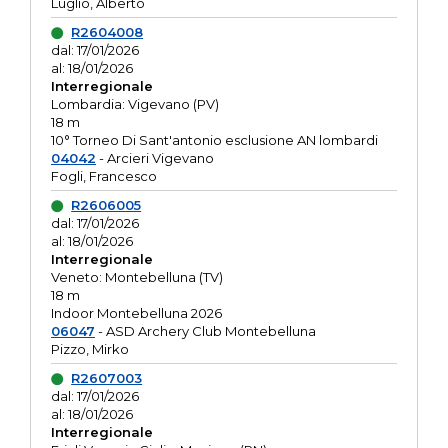
Luglio, Alberto
R2604008
dal: 17/01/2026
al: 18/01/2026
Interregionale
Lombardia: Vigevano (PV)
18 m
10° Torneo Di Sant'antonio esclusione AN lombardi
04042
- Arcieri Vigevano
Fogli, Francesco
R2606005
dal: 17/01/2026
al: 18/01/2026
Interregionale
Veneto: Montebelluna (TV)
18 m
Indoor Montebelluna 2026
06047
- ASD Archery Club Montebelluna
Pizzo, Mirko
R2607003
dal: 17/01/2026
al: 18/01/2026
Interregionale