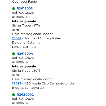
Cagnacci, Fabio
R2619003
dal: 10/01/2026
al: 11/01/2026
Interregionale
Sicilia: Trapani (TP)
18 m
Gara Interregionale indoor
19041
- Dyamond Archery Palermo
Daidone, Caterina
Lenzo, Carmela
R2619004
dal: 10/01/2026
al: 11/01/2026
Interregionale
Sicilia: Pedara (CT)
18 m
Gara Interregionale indoor
19083
- ASD Apple Club Camporotondo
Blogna, Santosvaldo
R2620002
dal: 10/01/2026
al: 11/01/2026