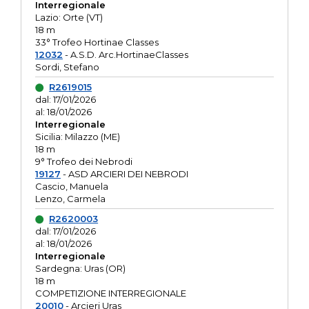
Interregionale
Lazio: Orte (VT)
18 m
33° Trofeo Hortinae Classes
12032
- A.S.D. Arc.HortinaeClasses
Sordi, Stefano
R2619015
dal: 17/01/2026
al: 18/01/2026
Interregionale
Sicilia: Milazzo (ME)
18 m
9° Trofeo dei Nebrodi
19127
- ASD ARCIERI DEI NEBRODI
Cascio, Manuela
Lenzo, Carmela
R2620003
dal: 17/01/2026
al: 18/01/2026
Interregionale
Sardegna: Uras (OR)
18 m
COMPETIZIONE INTERREGIONALE
20010
- Arcieri Uras