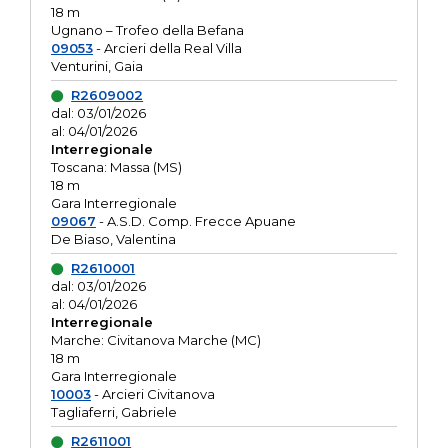
18 m
Ugnano – Trofeo della Befana
09053
- Arcieri della Real Villa
Venturini, Gaia
R2609002
dal: 03/01/2026
al: 04/01/2026
Interregionale
Toscana: Massa (MS)
18 m
Gara Interregionale
09067
- A.S.D. Comp. Frecce Apuane
De Biaso, Valentina
R2610001
dal: 03/01/2026
al: 04/01/2026
Interregionale
Marche: Civitanova Marche (MC)
18 m
Gara Interregionale
10003
- Arcieri Civitanova
Tagliaferri, Gabriele
R2611001