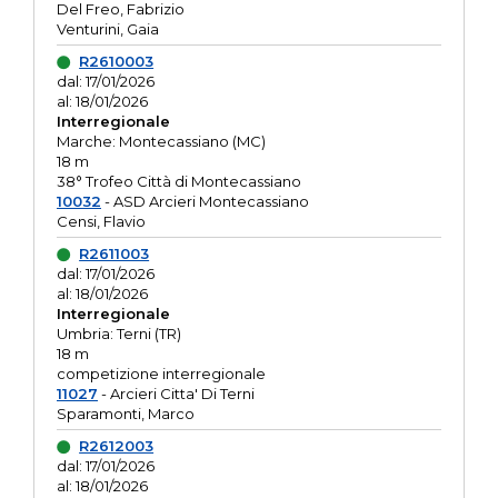
Del Freo, Fabrizio
Venturini, Gaia
R2610003
dal: 17/01/2026
al: 18/01/2026
Interregionale
Marche: Montecassiano (MC)
18 m
38° Trofeo Città di Montecassiano
10032
- ASD Arcieri Montecassiano
Censi, Flavio
R2611003
dal: 17/01/2026
al: 18/01/2026
Interregionale
Umbria: Terni (TR)
18 m
competizione interregionale
11027
- Arcieri Citta' Di Terni
Sparamonti, Marco
R2612003
dal: 17/01/2026
al: 18/01/2026