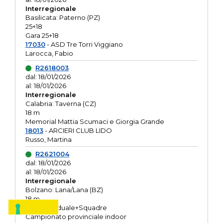
Interregionale
Basilicata: Paterno (PZ)
25+18
Gara 25+18
17030
- ASD Tre Torri Viggiano
Larocca, Fabio
R2618003
dal: 18/01/2026
al: 18/01/2026
Interregionale
Calabria: Taverna (CZ)
18 m
Memorial Mattia Scumaci e Giorgia Grande
18013
- ARCIERI CLUB LIDO
Russo, Martina
R2621004
dal: 18/01/2026
al: 18/01/2026
Interregionale
Bolzano: Lana/Lana (BZ)
18 m
O.R. Individuale+Squadre
Campionato provinciale indoor