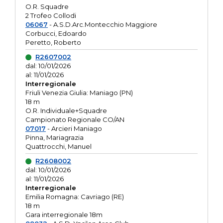
O.R. Squadre
2 Trofeo Collodi
06067
- A.S.D.Arc.Montecchio Maggiore
Corbucci, Edoardo
Peretto, Roberto
R2607002
dal: 10/01/2026
al: 11/01/2026
Interregionale
Friuli Venezia Giulia: Maniago (PN)
18 m
O.R. Individuale+Squadre
Campionato Regionale CO/AN
07017
- Arcieri Maniago
Pinna, Mariagrazia
Quattrocchi, Manuel
R2608002
dal: 10/01/2026
al: 11/01/2026
Interregionale
Emilia Romagna: Cavriago (RE)
18 m
Gara interregionale 18m