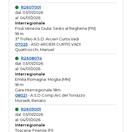
R2607001
dal: 03/01/2026
al: 04/01/2026
Interregionale
Friuli Venezia Giulia: Sesto al Reghena (PN)
18 m
3° Trofeo A.S.D. Arcieri Curtis Vadi
07025
- ASD ARCIERI CURTIS VADI
Quattrocchi, Manuel
R2608074
dal: 03/01/2026
al: 04/01/2026
Interregionale
Emilia Romagna: Moglia (MN)
18 m
Gara interregionale 18m
08021
- A.S.D.Comp.Arc.del Torrazzo
Morselli, Renato
R2609001
dal: 03/01/2026
al: 04/01/2026
Interregionale
Toscana: Firenze (FI)