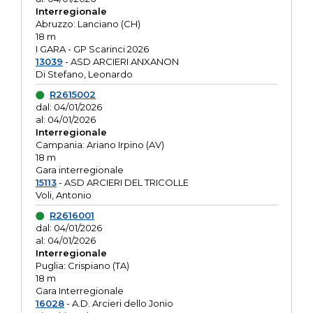
Interregionale
Abruzzo: Lanciano (CH)
18 m
I GARA - GP Scarinci 2026
13039
- ASD ARCIERI ANXANON
Di Stefano, Leonardo
R2615002
dal: 04/01/2026
al: 04/01/2026
Interregionale
Campania: Ariano Irpino (AV)
18 m
Gara interregionale
15113
- ASD ARCIERI DEL TRICOLLE
Voli, Antonio
R2616001
dal: 04/01/2026
al: 04/01/2026
Interregionale
Puglia: Crispiano (TA)
18 m
Gara Interregionale
16028
- A.D. Arcieri dello Jonio