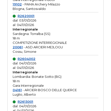
19102
- PAMA Archery Milazzo
Blogna, Santosvaldo
R2620001
dal: 03/01/2026
al: 04/01/2026
Interregionale
Sardegna: Torralba (SS)
18 m
COMPETIZIONE INTERREGIONALE
20061
- ASD ARCIERI MEJLOGU
Cossu, Simone
R2604002
dal: 04/01/2026
al: 04/01/2026
Interregionale
Lombardia: Bonate Sotto (BG)
18 m
Gara Interregionale
04161
- ARCIERI BOSCO DELLE QUERCE
Luglio, Alberto
R2613001
dal: 04/01/2026
al: 04/01/2026