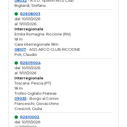
08032
- A.S.D. Ypsilon Arco Club
Bigliardi, Stefano
R2608003
dal: 10/01/2026
al: 11/01/2026
Interregionale
Emilia Romagna: Riccione (RN)
18 m
Gara interregionale 18m
08107
- ASD ARCO CLUB RICCIONE
Poli, Claudio
R2609004
dal: 10/01/2026
al: 11/01/2026
Interregionale
Toscana: Pescia (PT)
18 m
Trofeo Gigliato Pratese
09035
- Borgo al Cornio
Franceschi, Giovacchino
Crescioli, Giulia
R2610002
dal: 10/01/2026