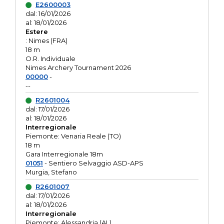
E2600003
dal: 16/01/2026
al: 18/01/2026
Estere
: Nimes (FRA)
18 m
O.R. Individuale
Nimes Archery Tournament 2026
00000
-
--
R2601004
dal: 17/01/2026
al: 18/01/2026
Interregionale
Piemonte: Venaria Reale (TO)
18 m
Gara Interregionale 18m
01051
- Sentiero Selvaggio ASD-APS
Murgia, Stefano
R2601007
dal: 17/01/2026
al: 18/01/2026
Interregionale
Piemonte: Alessandria (AL)