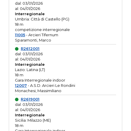
dal: 03/01/2026
al: 04/01/2026
Interregionale
Umbria: Città di Castello (PG)
18 m
competizione interregionale
11005
- Arcieri Tifernum
Sparamonti, Marco
R2612001
dal: 03/01/2026
al: 04/01/2026
Interregionale
Lazio: Latina (LT)
18 m
Gara Interregionale indoor
12007
- A.S.D. Arcieri Le Rondini
Monachesi, Massimiliano
R2619001
dal: 03/01/2026
al: 04/01/2026
Interregionale
Sicilia: Milazzo (ME)
18 m
Gara Interregionale indoor