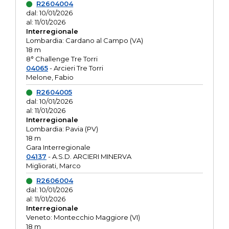
R2604004
dal: 10/01/2026
al: 11/01/2026
Interregionale
Lombardia: Cardano al Campo (VA)
18 m
8° Challenge Tre Torri
04065
- Arcieri Tre Torri
Melone, Fabio
R2604005
dal: 10/01/2026
al: 11/01/2026
Interregionale
Lombardia: Pavia (PV)
18 m
Gara Interregionale
04137
- A.S.D. ARCIERI MINERVA
Migliorati, Marco
R2606004
dal: 10/01/2026
al: 11/01/2026
Interregionale
Veneto: Montecchio Maggiore (VI)
18 m