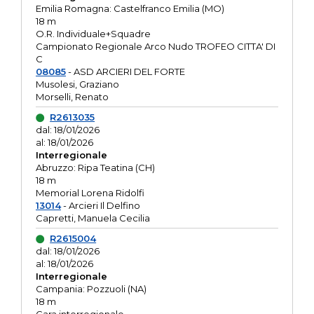
Emilia Romagna: Castelfranco Emilia (MO)
18 m
O.R. Individuale+Squadre
Campionato Regionale Arco Nudo TROFEO CITTA' DI
C
08085
- ASD ARCIERI DEL FORTE
Musolesi, Graziano
Morselli, Renato
R2613035
dal: 18/01/2026
al: 18/01/2026
Interregionale
Abruzzo: Ripa Teatina (CH)
18 m
Memorial Lorena Ridolfi
13014
- Arcieri Il Delfino
Capretti, Manuela Cecilia
R2615004
dal: 18/01/2026
al: 18/01/2026
Interregionale
Campania: Pozzuoli (NA)
18 m