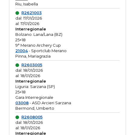
Riu, Isabella
R2621003
dal: 17/01/2026
al: 17/01/2026
Interregionale
Bolzano: Lana/Lana (BZ)
25+18
9° Merano Archery Cup
21004
- Sportclub Merano
Pinna, Mariagrazia
R2603005
dal: 18/01/2026
al: 18/01/2026
Interregionale
Liguria: Sarzana (SP)
25+18
Gara Interregionale
03008
- ASD Arcieri Sarzana
Bermond, Umberto
R2608005
dal: 18/01/2026
al: 18/01/2026
Interregionale