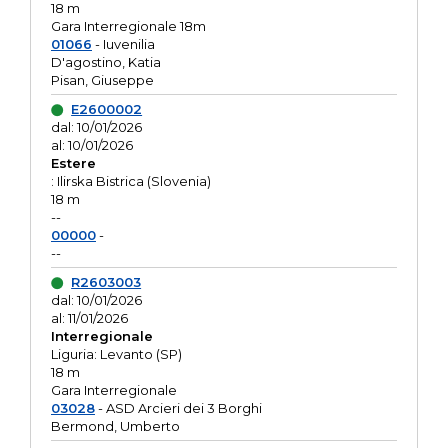
18 m
Gara Interregionale 18m
01066
- Iuvenilia
D'agostino, Katia
Pisan, Giuseppe
E2600002
dal: 10/01/2026
al: 10/01/2026
Estere
: Ilirska Bistrica (Slovenia)
18 m
--
00000
-
--
R2603003
dal: 10/01/2026
al: 11/01/2026
Interregionale
Liguria: Levanto (SP)
18 m
Gara Interregionale
03028
- ASD Arcieri dei 3 Borghi
Bermond, Umberto