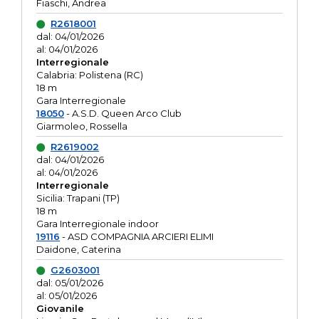
Fiaschi, Andrea
R2618001
dal: 04/01/2026
al: 04/01/2026
Interregionale
Calabria: Polistena (RC)
18 m
Gara Interregionale
18050
- A.S.D. Queen Arco Club
Giarmoleo, Rossella
R2619002
dal: 04/01/2026
al: 04/01/2026
Interregionale
Sicilia: Trapani (TP)
18 m
Gara Interregionale indoor
19116
- ASD COMPAGNIA ARCIERI ELIMI
Daidone, Caterina
G2603001
dal: 05/01/2026
al: 05/01/2026
Giovanile