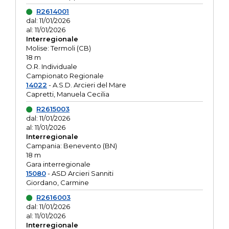
R2614001
dal: 11/01/2026
al: 11/01/2026
Interregionale
Molise: Termoli (CB)
18 m
O.R. Individuale
Campionato Regionale
14022
- A.S.D. Arcieri del Mare
Capretti, Manuela Cecilia
R2615003
dal: 11/01/2026
al: 11/01/2026
Interregionale
Campania: Benevento (BN)
18 m
Gara interregionale
15080
- ASD Arcieri Sanniti
Giordano, Carmine
R2616003
dal: 11/01/2026
al: 11/01/2026
Interregionale