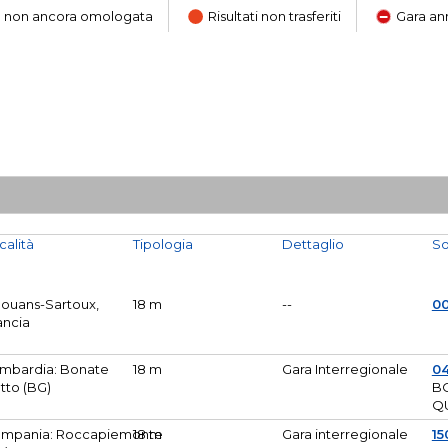
ara non ancora omologata
Risultati non trasferiti
Gara an
calità
Tipologia
Dettaglio
So
Mouans-Sartoux,
18 m
--
0
ancia
mbardia: Bonate
18 m
Gara Interregionale
04
tto (BG)
B
Q
mpania: Roccapiemonte
18 m
Gara interregionale
15