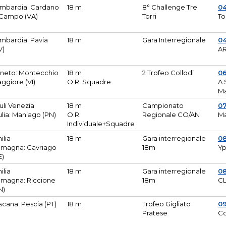
mbardia: Cardano
18 m
8° Challenge Tre
0
 Campo (VA)
Torri
To
mbardia: Pavia
18 m
Gara Interregionale
04
V)
AR
neto: Montecchio
18 m
2 Trofeo Collodi
0
ggiore (VI)
O.R. Squadre
A.
Ma
iuli Venezia
18 m
Campionato
0
ulia: Maniago (PN)
O.R.
Regionale CO/AN
M
Individuale+Squadre
ilia
18 m
Gara interregionale
0
magna: Cavriago
18m
Yp
E)
ilia
18 m
Gara interregionale
0
magna: Riccione
18m
CL
N)
scana: Pescia (PT)
18 m
Trofeo Gigliato
0
Pratese
Co