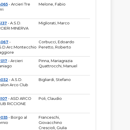
4065
- Arcieri Tre
Melone, Fabio
rri
137
- A.S.D.
Migliorati, Marco
CIERI MINERVA
6067
-
Corbucci, Edoardo
S.D.Arc.Montecchio
Peretto, Roberto
ggiore
7017
- Arcieri
Pinna, Mariagrazia
aniago
Quattrocchi, Manuel
8032
- A.S.D.
Bigliardi, Stefano
silon Arco Club
8107
- ASD ARCO
Poli, Claudio
UB RICCIONE
9035
- Borgo al
Franceschi,
rnio
Giovacchino
Crescioli, Giulia