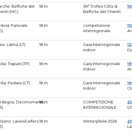
rche: Belforte del
18 m
39° Trofeo Città di
10
ienti (MC)
Belforte del Chienti.
bria: Panicale
18 m
competizione
11
G)
interregionale
Ar
zio: Latina (LT)
18 m
Gara Interregionale
1
indoor
De
cilia: Trapani (TP)
18 m
Gara Interregionale
19
indoor
Ar
cilia: Pedara (CT)
18 m
Gara Interregionale
19
indoor
Cl
rdegna: Decimomannu
18 m
COMPETIZIONE
2
A)
INTERREGIONALE
Ic
lzano: Laives/Leifers
18 m
Winterpfeile 2026
2
Z)
La