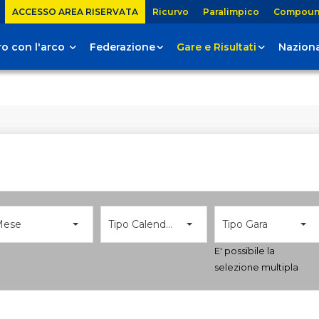
ACCESSO AREA RISERVATA
Ricurvo
Paralimpico
Compou
tiro con l'arco
Federazione
Gare e Risultati
Naziona
Mese
Tipo Calendario
Tipo Gara
E' possibile la
selezione multipla