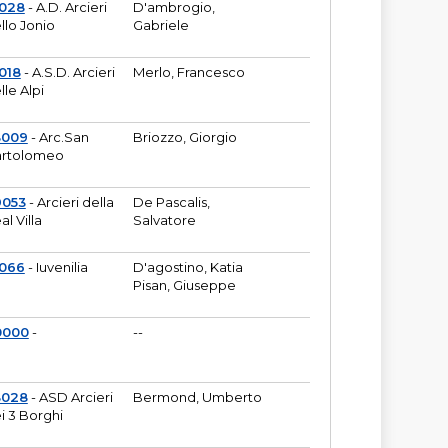
6028
- A.D. Arcieri
D'ambrogio,
llo Jonio
Gabriele
018
- A.S.D. Arcieri
Merlo, Francesco
lle Alpi
3009
- Arc.San
Briozzo, Giorgio
rtolomeo
9053
- Arcieri della
De Pascalis,
al Villa
Salvatore
1066
- Iuvenilia
D'agostino, Katia
Pisan, Giuseppe
0000
-
--
3028
- ASD Arcieri
Bermond, Umberto
i 3 Borghi