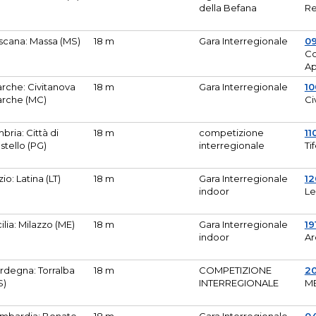
della Befana
Re
scana: Massa (MS)
18 m
Gara Interregionale
0
Co
A
rche: Civitanova
18 m
Gara Interregionale
10
rche (MC)
Ci
bria: Città di
18 m
competizione
11
stello (PG)
interregionale
Ti
zio: Latina (LT)
18 m
Gara Interregionale
1
indoor
Le
cilia: Milazzo (ME)
18 m
Gara Interregionale
19
indoor
Ar
rdegna: Torralba
18 m
COMPETIZIONE
2
S)
INTERREGIONALE
M