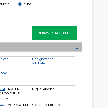
nullata
Invito
cietà
Designazione
arbitrale
0000
-
--
161
- ARCIERI
Luglio, Alberto
OSCO DELLE
UERCE
034
- ASD ARCIERI
Giordano, Lorenzo