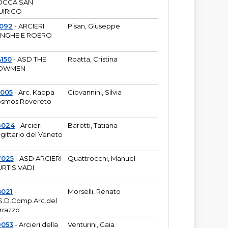
OCCA SAN
UIRICO
1092
- ARCIERI
Pisan, Giuseppe
ANGHE E ROERO
150
- ASD THE
Roatta, Cristina
OWMEN
5005
- Arc. Kappa
Giovannini, Silvia
smos Rovereto
6024
- Arcieri
Barotti, Tatiana
gittario del Veneto
7025
- ASD ARCIERI
Quattrocchi, Manuel
RTIS VADI
8021
-
Morselli, Renato
S.D.Comp.Arc.del
rrazzo
9053
- Arcieri della
Venturini, Gaia