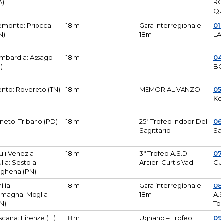
A)
R
Q
emonte: Priocca
18 m
Gara Interregionale
0
N)
18m
L
mbardia: Assago
18 m
--
04
I)
B
ento: Rovereto (TN)
18 m
MEMORIAL VANZO
0
Ko
neto: Tribano (PD)
18 m
25° Trofeo Indoor Del
0
Sagittario
Sa
iuli Venezia
18 m
3° Trofeo A.S.D.
0
ulia: Sesto al
Arcieri Curtis Vadi
CU
ghena (PN)
ilia
18 m
Gara interregionale
0
magna: Moglia
18m
A.
N)
To
scana: Firenze (FI)
18 m
Ugnano – Trofeo
0