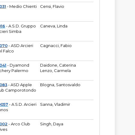
031
- Medio Chienti
Censi, Flavio
016
- A.S.D. Gruppo
Caneva, Linda
cieri Simba
2070
- ASD Arcieri
Cagnacci, Fabio
l Falco
041
- Dyamond
Daidone, Caterina
chery Palermo
Lenzo, Carmela
083
- ASD Apple
Blogna, Santosvaldo
ub Camporotondo
0057
- A.S.D. Arcieri
Sanna, Vladimir
hnos
1002
- Arco Club
Singh, Daya
ives