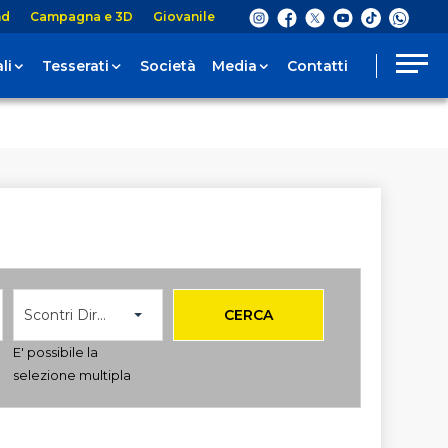
nd
Campagna e 3D
Giovanile
li
Tesserati
Società
Media
Contatti
Scontri Diretti
CERCA
E' possibile la
selezione multipla