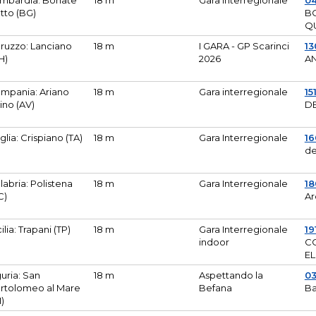
mbardia: Bonate
18 m
Gara Interregionale
04
tto (BG)
B
Q
ruzzo: Lanciano
18 m
I GARA - GP Scarinci
13
H)
2026
A
mpania: Ariano
18 m
Gara interregionale
15
pino (AV)
DE
glia: Crispiano (TA)
18 m
Gara Interregionale
1
de
labria: Polistena
18 m
Gara Interregionale
18
C)
Ar
cilia: Trapani (TP)
18 m
Gara Interregionale
19
indoor
CO
EL
guria: San
18 m
Aspettando la
0
rtolomeo al Mare
Befana
Ba
M)