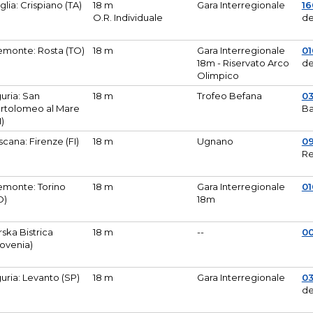
glia: Crispiano (TA)
18 m
Gara Interregionale
1
O.R. Individuale
de
emonte: Rosta (TO)
18 m
Gara Interregionale
01
18m - Riservato Arco
de
Olimpico
guria: San
18 m
Trofeo Befana
0
rtolomeo al Mare
Ba
M)
scana: Firenze (FI)
18 m
Ugnano
0
Re
emonte: Torino
18 m
Gara Interregionale
0
O)
18m
lirska Bistrica
18 m
--
0
lovenia)
guria: Levanto (SP)
18 m
Gara Interregionale
0
de