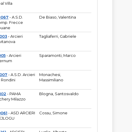
al Villa
9067
- A.S.D.
De Biaso, Valentina
mp. Frecce
puane
003
- Arcieri
Tagliaferri, Gabriele
vitanova
005
- Arcieri
Sparamonti, Marco
fernum
2007
- A.S.D. Arcieri
Monachesi,
 Rondini
Massimiliano
102
- PAMA
Blogna, Santosvaldo
chery Milazzo
0061
- ASD ARCIERI
Cossu, Simone
EJLOGU