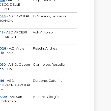
161
- ARCIERI
Luglio, Alberto
OSCO DELLE
UERCE
039
- ASD ARCIERI
Di Stefano, Leonardo
NXANON
113
- ASD ARCIERI
Voli, Antonio
L TRICOLLE
6028
- A.D. Arcieri
Fiaschi, Andrea
llo Jonio
050
- A.S.D. Queen
Giarmoleo, Rossella
co Club
116
- ASD
Daidone, Caterina
MPAGNIA ARCIERI
IMI
3009
- Arc.San
Briozzo, Giorgio
rtolomeo