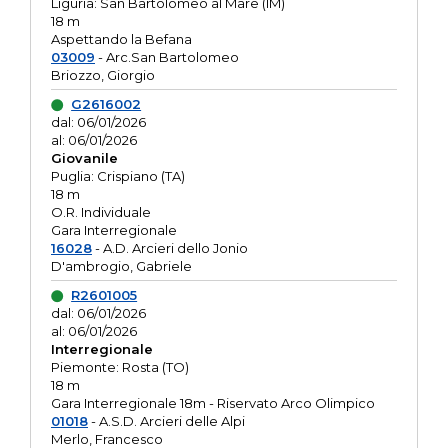
Liguria: San Bartolomeo al Mare (IM)
18 m
Aspettando la Befana
03009
- Arc.San Bartolomeo
Briozzo, Giorgio
G2616002
dal: 06/01/2026
al: 06/01/2026
Giovanile
Puglia: Crispiano (TA)
18 m
O.R. Individuale
Gara Interregionale
16028
- A.D. Arcieri dello Jonio
D'ambrogio, Gabriele
R2601005
dal: 06/01/2026
al: 06/01/2026
Interregionale
Piemonte: Rosta (TO)
18 m
Gara Interregionale 18m - Riservato Arco Olimpico
01018
- A.S.D. Arcieri delle Alpi
Merlo, Francesco