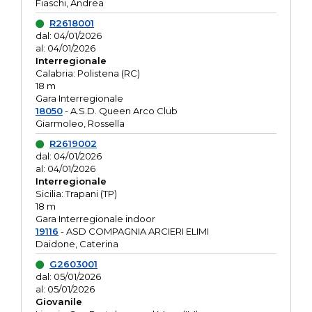
Fiaschi, Andrea
R2618001
dal: 04/01/2026
al: 04/01/2026
Interregionale
Calabria: Polistena (RC)
18 m
Gara Interregionale
18050
- A.S.D. Queen Arco Club
Giarmoleo, Rossella
R2619002
dal: 04/01/2026
al: 04/01/2026
Interregionale
Sicilia: Trapani (TP)
18 m
Gara Interregionale indoor
19116
- ASD COMPAGNIA ARCIERI ELIMI
Daidone, Caterina
G2603001
dal: 05/01/2026
al: 05/01/2026
Giovanile