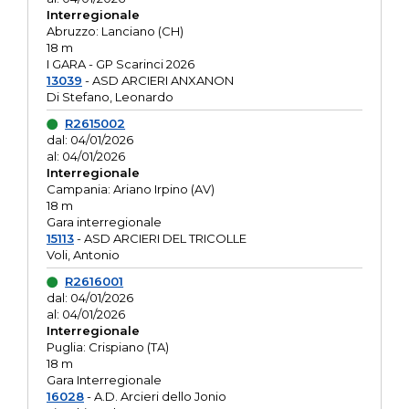
Interregionale
Abruzzo: Lanciano (CH)
18 m
I GARA - GP Scarinci 2026
13039
- ASD ARCIERI ANXANON
Di Stefano, Leonardo
R2615002
dal: 04/01/2026
al: 04/01/2026
Interregionale
Campania: Ariano Irpino (AV)
18 m
Gara interregionale
15113
- ASD ARCIERI DEL TRICOLLE
Voli, Antonio
R2616001
dal: 04/01/2026
al: 04/01/2026
Interregionale
Puglia: Crispiano (TA)
18 m
Gara Interregionale
16028
- A.D. Arcieri dello Jonio