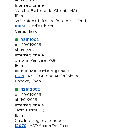
al: 11/01/2026
Interregionale
Marche: Belforte del Chienti (MC)
18 m
39° Trofeo Città di Belforte del Chienti.
10031
- Medio Chienti
Censi, Flavio
R2611002
dal: 10/01/2026
al: 11/01/2026
Interregionale
Umbria: Panicale (PG)
18 m
competizione interregionale
11016
- A.S.D. Gruppo Arcieri Simba
Caneva, Linda
R2612002
dal: 10/01/2026
al: 11/01/2026
Interregionale
Lazio: Latina (LT)
18 m
Gara Interregionale indoor
12070
- ASD Arcieri Del Falco