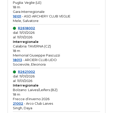
Puglia: Veglie (LE)
18 m
Gara Interregionale
16101
- ASD ARCHERY CLUB VEGLIE
Mele, Salvatore
R2618002
dal: 11/01/2026
al: 11/01/2026
Interregionale
Calabria: TAVERNA (CZ)
18 m
Memorial Giuseppe Pascuzzi
18013
- ARCIERI CLUB LIDO
Socievole, Eleonora
R2621002
dal: 11/01/2026
al: 11/01/2026
Interregionale
Bolzano: Laives/Leifers (BZ)
18 m
Frecce d’inverno 2026
21002
- Arco Club Laives
Singh, Daya