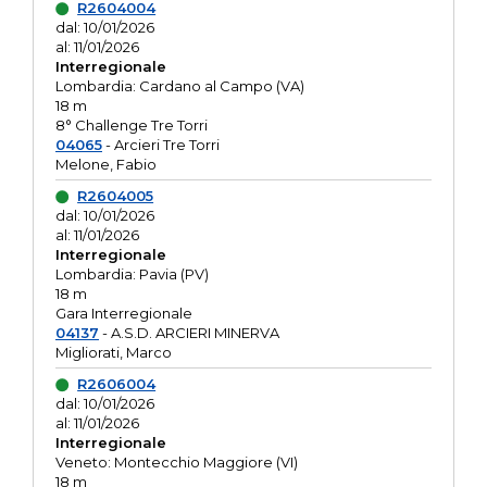
R2604004
dal: 10/01/2026
al: 11/01/2026
Interregionale
Lombardia: Cardano al Campo (VA)
18 m
8° Challenge Tre Torri
04065
- Arcieri Tre Torri
Melone, Fabio
R2604005
dal: 10/01/2026
al: 11/01/2026
Interregionale
Lombardia: Pavia (PV)
18 m
Gara Interregionale
04137
- A.S.D. ARCIERI MINERVA
Migliorati, Marco
R2606004
dal: 10/01/2026
al: 11/01/2026
Interregionale
Veneto: Montecchio Maggiore (VI)
18 m