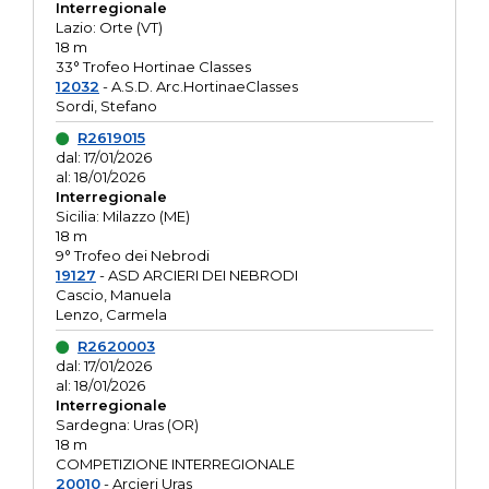
Interregionale
Lazio: Orte (VT)
18 m
33° Trofeo Hortinae Classes
12032
- A.S.D. Arc.HortinaeClasses
Sordi, Stefano
R2619015
dal: 17/01/2026
al: 18/01/2026
Interregionale
Sicilia: Milazzo (ME)
18 m
9° Trofeo dei Nebrodi
19127
- ASD ARCIERI DEI NEBRODI
Cascio, Manuela
Lenzo, Carmela
R2620003
dal: 17/01/2026
al: 18/01/2026
Interregionale
Sardegna: Uras (OR)
18 m
COMPETIZIONE INTERREGIONALE
20010
- Arcieri Uras