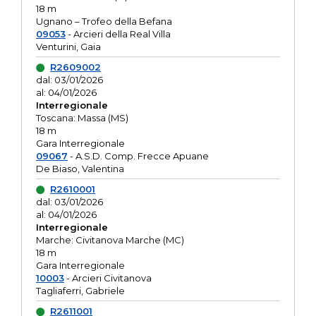
18 m
Ugnano – Trofeo della Befana
09053
- Arcieri della Real Villa
Venturini, Gaia
R2609002
dal: 03/01/2026
al: 04/01/2026
Interregionale
Toscana: Massa (MS)
18 m
Gara Interregionale
09067
- A.S.D. Comp. Frecce Apuane
De Biaso, Valentina
R2610001
dal: 03/01/2026
al: 04/01/2026
Interregionale
Marche: Civitanova Marche (MC)
18 m
Gara Interregionale
10003
- Arcieri Civitanova
Tagliaferri, Gabriele
R2611001