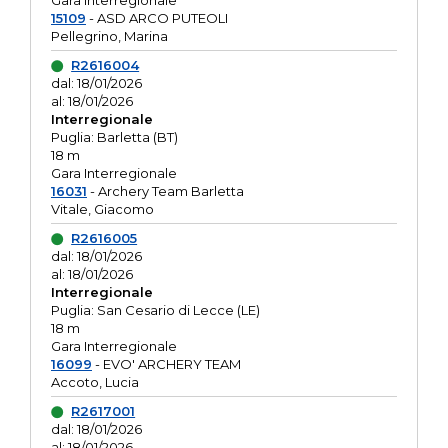
Gara interregionale
15109
- ASD ARCO PUTEOLI
Pellegrino, Marina
R2616004
dal: 18/01/2026
al: 18/01/2026
Interregionale
Puglia: Barletta (BT)
18 m
Gara Interregionale
16031
- Archery Team Barletta
Vitale, Giacomo
R2616005
dal: 18/01/2026
al: 18/01/2026
Interregionale
Puglia: San Cesario di Lecce (LE)
18 m
Gara Interregionale
16099
- EVO' ARCHERY TEAM
Accoto, Lucia
R2617001
dal: 18/01/2026
al: 18/01/2026