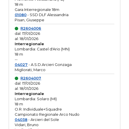
18 m
Gara Interregionale 18m
01080
- SSD DLF Alessandria
Pisan, Giuseppe
R2604006
dal: 17/01/2026
al: 18/01/2026
Interregionale
Lombardia: Castel d'Ario (MN)
18 m
--
04027
- A.S.D.Arcieri Gonzaga
Migliorati, Marco
R2604007
dal: 17/01/2026
al: 18/01/2026
Interregionale
Lombardia: Solaro (MI)
18 m
O.R. Individuale+Squadre
Campionato Regionale Arco Nudo
04038
- Arcieri del Sole
Vidari, Bruno