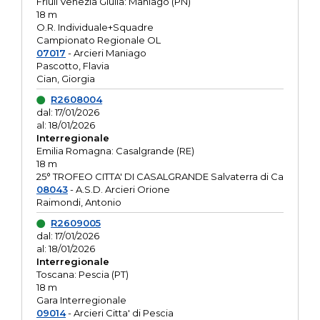
Friuli Venezia Giulia: Maniago (PN)
18 m
O.R. Individuale+Squadre
Campionato Regionale OL
07017
- Arcieri Maniago
Pascotto, Flavia
Cian, Giorgia
R2608004
dal: 17/01/2026
al: 18/01/2026
Interregionale
Emilia Romagna: Casalgrande (RE)
18 m
25° TROFEO CITTA' DI CASALGRANDE Salvaterra di Ca
08043
- A.S.D. Arcieri Orione
Raimondi, Antonio
R2609005
dal: 17/01/2026
al: 18/01/2026
Interregionale
Toscana: Pescia (PT)
18 m
Gara Interregionale
09014
- Arcieri Citta' di Pescia