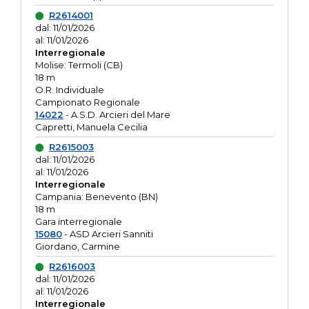
R2614001
dal: 11/01/2026
al: 11/01/2026
Interregionale
Molise: Termoli (CB)
18 m
O.R. Individuale
Campionato Regionale
14022
- A.S.D. Arcieri del Mare
Capretti, Manuela Cecilia
R2615003
dal: 11/01/2026
al: 11/01/2026
Interregionale
Campania: Benevento (BN)
18 m
Gara interregionale
15080
- ASD Arcieri Sanniti
Giordano, Carmine
R2616003
dal: 11/01/2026
al: 11/01/2026
Interregionale