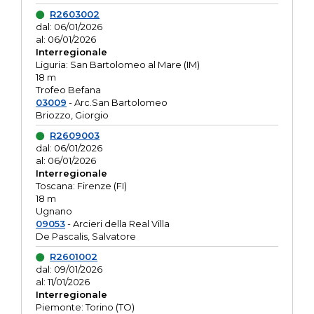
R2603002
dal: 06/01/2026
al: 06/01/2026
Interregionale
Liguria: San Bartolomeo al Mare (IM)
18 m
Trofeo Befana
03009
- Arc.San Bartolomeo
Briozzo, Giorgio
R2609003
dal: 06/01/2026
al: 06/01/2026
Interregionale
Toscana: Firenze (FI)
18 m
Ugnano
09053
- Arcieri della Real Villa
De Pascalis, Salvatore
R2601002
dal: 09/01/2026
al: 11/01/2026
Interregionale
Piemonte: Torino (TO)