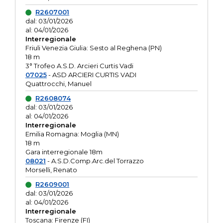
R2607001
dal: 03/01/2026
al: 04/01/2026
Interregionale
Friuli Venezia Giulia: Sesto al Reghena (PN)
18 m
3° Trofeo A.S.D. Arcieri Curtis Vadi
07025
- ASD ARCIERI CURTIS VADI
Quattrocchi, Manuel
R2608074
dal: 03/01/2026
al: 04/01/2026
Interregionale
Emilia Romagna: Moglia (MN)
18 m
Gara interregionale 18m
08021
- A.S.D.Comp.Arc.del Torrazzo
Morselli, Renato
R2609001
dal: 03/01/2026
al: 04/01/2026
Interregionale
Toscana: Firenze (FI)