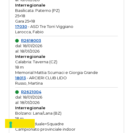
Interregionale
Basilicata: Paterno (PZ)
25+18
Gara 25+18
17030
- ASD Tre Torri Viggiano
Larocca, Fabio
R2618003
dal: 18/01/2026
al: 18/01/2026
Interregionale
Calabria: Taverna (CZ)
18 m
Memorial Mattia Scumaci e Giorgia Grande
18013
- ARCIERI CLUB LIDO
Russo, Martina
R2621004
dal: 18/01/2026
al: 18/01/2026
Interregionale
Bolzano: Lana/Lana (BZ)
18 m
O.R. Individuale+Squadre
Campionato provinciale indoor