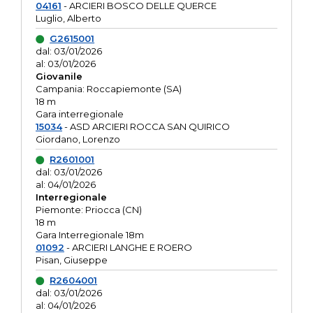
04161
- ARCIERI BOSCO DELLE QUERCE
Luglio, Alberto
G2615001
dal: 03/01/2026
al: 03/01/2026
Giovanile
Campania: Roccapiemonte (SA)
18 m
Gara interregionale
15034
- ASD ARCIERI ROCCA SAN QUIRICO
Giordano, Lorenzo
R2601001
dal: 03/01/2026
al: 04/01/2026
Interregionale
Piemonte: Priocca (CN)
18 m
Gara Interregionale 18m
01092
- ARCIERI LANGHE E ROERO
Pisan, Giuseppe
R2604001
dal: 03/01/2026
al: 04/01/2026