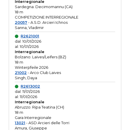
Interregionale
Sardegna: Decimomannu (CA)
18 m
COMPETIZIONE INTERREGIONALE
20057
- A.S.D. Arcieri Ichnos
Sanna, Vladimir
R2621001
dal: 10/01/2026
al: 10/01/2026
Interregionale
Bolzano: Laives/Leifers (BZ)
18 m
Winterpfeile 2026
21002
- Arco Club Laives
Singh, Daya
R2613002
dal: 11/01/2026
al: 11/01/2026
Interregionale
Abruzzo: Ripa Teatina (CH)
18 m
Gara Interregionale
13021
- ASD Arcieri delle Torri
Amura, Giuseppe