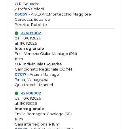
O.R. Squadre
2 Trofeo Collodi
06067
- A.S.D.Arc.Montecchio Maggiore
Corbucci, Edoardo
Peretto, Roberto
R2607002
dal: 10/01/2026
al: 11/01/2026
Interregionale
Friuli Venezia Giulia: Maniago (PN)
18 m
O.R. Individuale+Squadre
Campionato Regionale CO/AN
07017
- Arcieri Maniago
Pinna, Mariagrazia
Quattrocchi, Manuel
R2608002
dal: 10/01/2026
al: 11/01/2026
Interregionale
Emilia Romagna: Cavriago (RE)
18 m
Gara interregionale 18m