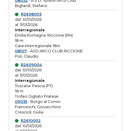
08032
- A.S.D. Ypsilon Arco Club
Bigliardi, Stefano
R2608003
dal: 10/01/2026
al: 11/01/2026
Interregionale
Emilia Romagna: Riccione (RN)
18 m
Gara interregionale 18m
08107
- ASD ARCO CLUB RICCIONE
Poli, Claudio
R2609004
dal: 10/01/2026
al: 11/01/2026
Interregionale
Toscana: Pescia (PT)
18 m
Trofeo Gigliato Pratese
09035
- Borgo al Cornio
Franceschi, Giovacchino
Crescioli, Giulia
R2610002
dal: 10/01/2026