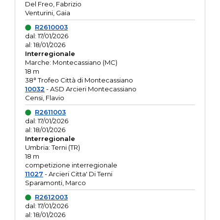
Del Freo, Fabrizio
Venturini, Gaia
R2610003
dal: 17/01/2026
al: 18/01/2026
Interregionale
Marche: Montecassiano (MC)
18 m
38° Trofeo Città di Montecassiano
10032
- ASD Arcieri Montecassiano
Censi, Flavio
R2611003
dal: 17/01/2026
al: 18/01/2026
Interregionale
Umbria: Terni (TR)
18 m
competizione interregionale
11027
- Arcieri Citta' Di Terni
Sparamonti, Marco
R2612003
dal: 17/01/2026
al: 18/01/2026