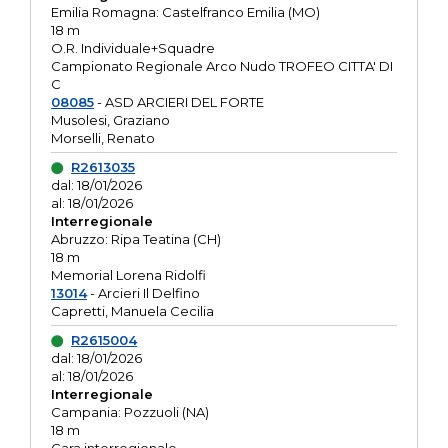
Emilia Romagna: Castelfranco Emilia (MO)
18 m
O.R. Individuale+Squadre
Campionato Regionale Arco Nudo TROFEO CITTA' DI
C
08085
- ASD ARCIERI DEL FORTE
Musolesi, Graziano
Morselli, Renato
R2613035
dal: 18/01/2026
al: 18/01/2026
Interregionale
Abruzzo: Ripa Teatina (CH)
18 m
Memorial Lorena Ridolfi
13014
- Arcieri Il Delfino
Capretti, Manuela Cecilia
R2615004
dal: 18/01/2026
al: 18/01/2026
Interregionale
Campania: Pozzuoli (NA)
18 m