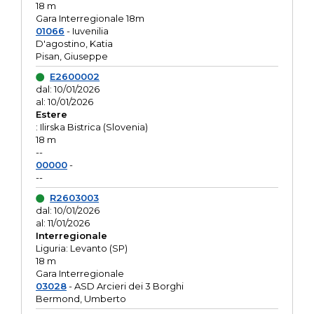
18 m
Gara Interregionale 18m
01066
- Iuvenilia
D'agostino, Katia
Pisan, Giuseppe
E2600002
dal: 10/01/2026
al: 10/01/2026
Estere
: Ilirska Bistrica (Slovenia)
18 m
--
00000
-
--
R2603003
dal: 10/01/2026
al: 11/01/2026
Interregionale
Liguria: Levanto (SP)
18 m
Gara Interregionale
03028
- ASD Arcieri dei 3 Borghi
Bermond, Umberto