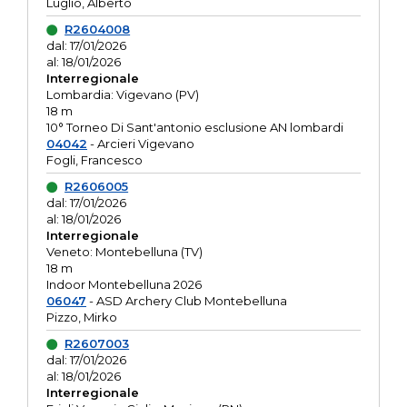
Luglio, Alberto
R2604008
dal: 17/01/2026
al: 18/01/2026
Interregionale
Lombardia: Vigevano (PV)
18 m
10° Torneo Di Sant'antonio esclusione AN lombardi
04042
- Arcieri Vigevano
Fogli, Francesco
R2606005
dal: 17/01/2026
al: 18/01/2026
Interregionale
Veneto: Montebelluna (TV)
18 m
Indoor Montebelluna 2026
06047
- ASD Archery Club Montebelluna
Pizzo, Mirko
R2607003
dal: 17/01/2026
al: 18/01/2026
Interregionale