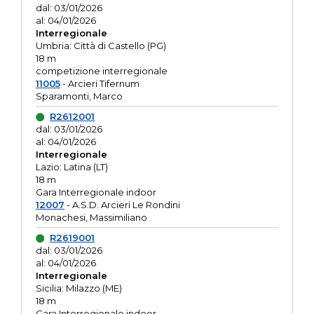
dal: 03/01/2026
al: 04/01/2026
Interregionale
Umbria: Città di Castello (PG)
18 m
competizione interregionale
11005
- Arcieri Tifernum
Sparamonti, Marco
R2612001
dal: 03/01/2026
al: 04/01/2026
Interregionale
Lazio: Latina (LT)
18 m
Gara Interregionale indoor
12007
- A.S.D. Arcieri Le Rondini
Monachesi, Massimiliano
R2619001
dal: 03/01/2026
al: 04/01/2026
Interregionale
Sicilia: Milazzo (ME)
18 m
Gara Interregionale indoor