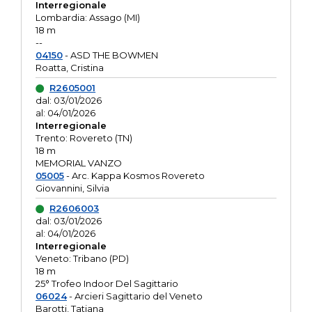
Interregionale
Lombardia: Assago (MI)
18 m
--
04150
- ASD THE BOWMEN
Roatta, Cristina
R2605001
dal: 03/01/2026
al: 04/01/2026
Interregionale
Trento: Rovereto (TN)
18 m
MEMORIAL VANZO
05005
- Arc. Kappa Kosmos Rovereto
Giovannini, Silvia
R2606003
dal: 03/01/2026
al: 04/01/2026
Interregionale
Veneto: Tribano (PD)
18 m
25° Trofeo Indoor Del Sagittario
06024
- Arcieri Sagittario del Veneto
Barotti, Tatiana