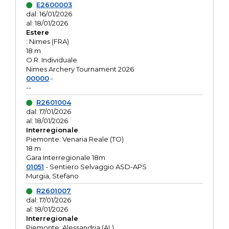
E2600003
dal: 16/01/2026
al: 18/01/2026
Estere
: Nimes (FRA)
18 m
O.R. Individuale
Nimes Archery Tournament 2026
00000
-
--
R2601004
dal: 17/01/2026
al: 18/01/2026
Interregionale
Piemonte: Venaria Reale (TO)
18 m
Gara Interregionale 18m
01051
- Sentiero Selvaggio ASD-APS
Murgia, Stefano
R2601007
dal: 17/01/2026
al: 18/01/2026
Interregionale
Piemonte: Alessandria (AL)