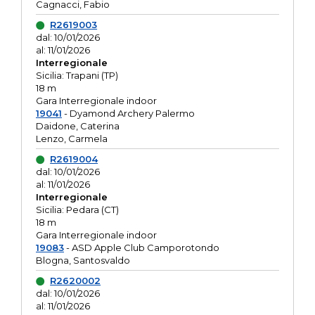
Cagnacci, Fabio
R2619003
dal: 10/01/2026
al: 11/01/2026
Interregionale
Sicilia: Trapani (TP)
18 m
Gara Interregionale indoor
19041
- Dyamond Archery Palermo
Daidone, Caterina
Lenzo, Carmela
R2619004
dal: 10/01/2026
al: 11/01/2026
Interregionale
Sicilia: Pedara (CT)
18 m
Gara Interregionale indoor
19083
- ASD Apple Club Camporotondo
Blogna, Santosvaldo
R2620002
dal: 10/01/2026
al: 11/01/2026