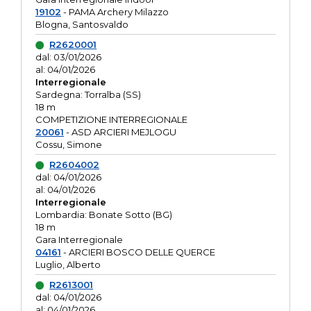
19102
- PAMA Archery Milazzo
Blogna, Santosvaldo
R2620001
dal: 03/01/2026
al: 04/01/2026
Interregionale
Sardegna: Torralba (SS)
18 m
COMPETIZIONE INTERREGIONALE
20061
- ASD ARCIERI MEJLOGU
Cossu, Simone
R2604002
dal: 04/01/2026
al: 04/01/2026
Interregionale
Lombardia: Bonate Sotto (BG)
18 m
Gara Interregionale
04161
- ARCIERI BOSCO DELLE QUERCE
Luglio, Alberto
R2613001
dal: 04/01/2026
al: 04/01/2026