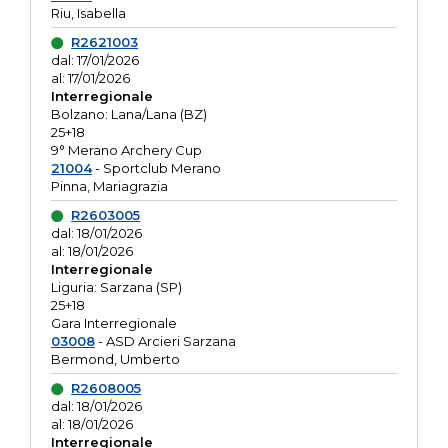
Riu, Isabella
R2621003
dal: 17/01/2026
al: 17/01/2026
Interregionale
Bolzano: Lana/Lana (BZ)
25+18
9° Merano Archery Cup
21004
- Sportclub Merano
Pinna, Mariagrazia
R2603005
dal: 18/01/2026
al: 18/01/2026
Interregionale
Liguria: Sarzana (SP)
25+18
Gara Interregionale
03008
- ASD Arcieri Sarzana
Bermond, Umberto
R2608005
dal: 18/01/2026
al: 18/01/2026
Interregionale