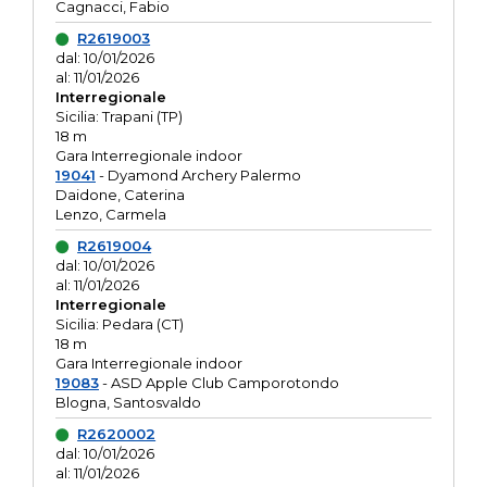
Cagnacci, Fabio
R2619003
dal: 10/01/2026
al: 11/01/2026
Interregionale
Sicilia: Trapani (TP)
18 m
Gara Interregionale indoor
19041
- Dyamond Archery Palermo
Daidone, Caterina
Lenzo, Carmela
R2619004
dal: 10/01/2026
al: 11/01/2026
Interregionale
Sicilia: Pedara (CT)
18 m
Gara Interregionale indoor
19083
- ASD Apple Club Camporotondo
Blogna, Santosvaldo
R2620002
dal: 10/01/2026
al: 11/01/2026