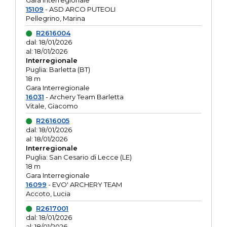
Gara interregionale
15109
- ASD ARCO PUTEOLI
Pellegrino, Marina
R2616004
dal: 18/01/2026
al: 18/01/2026
Interregionale
Puglia: Barletta (BT)
18 m
Gara Interregionale
16031
- Archery Team Barletta
Vitale, Giacomo
R2616005
dal: 18/01/2026
al: 18/01/2026
Interregionale
Puglia: San Cesario di Lecce (LE)
18 m
Gara Interregionale
16099
- EVO' ARCHERY TEAM
Accoto, Lucia
R2617001
dal: 18/01/2026
al: 18/01/2026