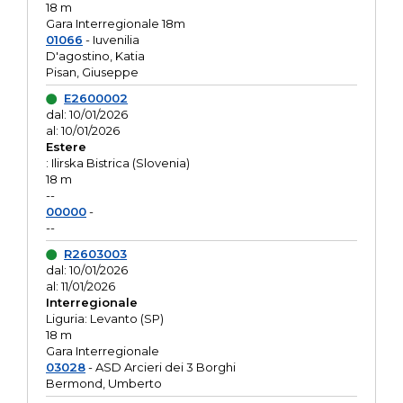
18 m
Gara Interregionale 18m
01066
- Iuvenilia
D'agostino, Katia
Pisan, Giuseppe
E2600002
dal: 10/01/2026
al: 10/01/2026
Estere
: Ilirska Bistrica (Slovenia)
18 m
--
00000
-
--
R2603003
dal: 10/01/2026
al: 11/01/2026
Interregionale
Liguria: Levanto (SP)
18 m
Gara Interregionale
03028
- ASD Arcieri dei 3 Borghi
Bermond, Umberto