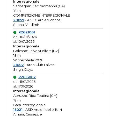
Interregionale
Sardegna: Decimomannu (CA)
18 m
COMPETIZIONE INTERREGIONALE
20057
- A.S.D. Arcieri Ichnos
Sanna, Vladimir
R2621001
dal: 10/01/2026
al: 10/01/2026
Interregionale
Bolzano: Laives/Leifers (BZ)
18 m
Winterpfeile 2026
21002
- Arco Club Laives
Singh, Daya
R2613002
dal: 11/01/2026
al: 11/01/2026
Interregionale
Abruzzo: Ripa Teatina (CH)
18 m
Gara Interregionale
13021
- ASD Arcieri delle Torri
Amura, Giuseppe