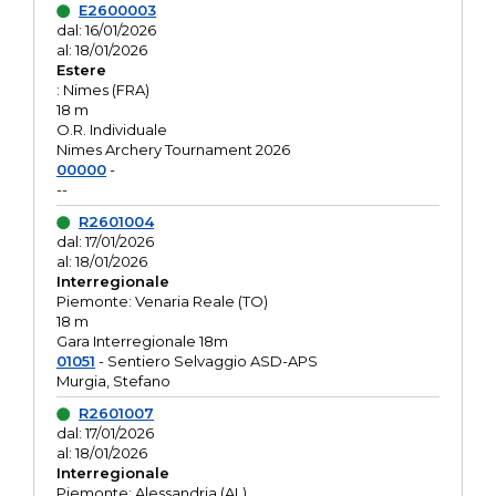
E2600003
dal: 16/01/2026
al: 18/01/2026
Estere
: Nimes (FRA)
18 m
O.R. Individuale
Nimes Archery Tournament 2026
00000
-
--
R2601004
dal: 17/01/2026
al: 18/01/2026
Interregionale
Piemonte: Venaria Reale (TO)
18 m
Gara Interregionale 18m
01051
- Sentiero Selvaggio ASD-APS
Murgia, Stefano
R2601007
dal: 17/01/2026
al: 18/01/2026
Interregionale
Piemonte: Alessandria (AL)