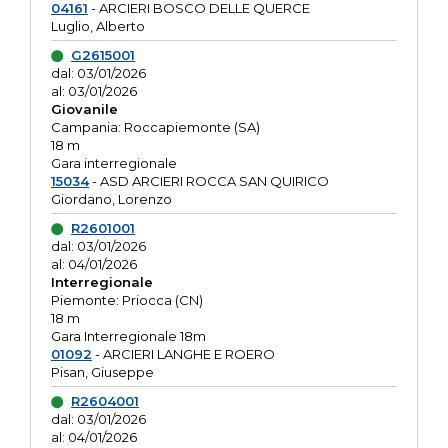
04161
- ARCIERI BOSCO DELLE QUERCE
Luglio, Alberto
G2615001
dal: 03/01/2026
al: 03/01/2026
Giovanile
Campania: Roccapiemonte (SA)
18 m
Gara interregionale
15034
- ASD ARCIERI ROCCA SAN QUIRICO
Giordano, Lorenzo
R2601001
dal: 03/01/2026
al: 04/01/2026
Interregionale
Piemonte: Priocca (CN)
18 m
Gara Interregionale 18m
01092
- ARCIERI LANGHE E ROERO
Pisan, Giuseppe
R2604001
dal: 03/01/2026
al: 04/01/2026