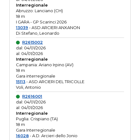
Interregionale
Abruzzo: Lanciano (CH)
18 m
I GARA - GP Scarinci 2026
13039
- ASD ARCIERI ANXANON
Di Stefano, Leonardo
R2615002
dal: 04/01/2026
al: 04/01/2026
Interregionale
Campania: Ariano Irpino (AV)
18 m
Gara interregionale
15113
- ASD ARCIERI DEL TRICOLLE
Voli, Antonio
R2616001
dal: 04/01/2026
al: 04/01/2026
Interregionale
Puglia: Crispiano (TA)
18 m
Gara Interregionale
16028
- A.D. Arcieri dello Jonio