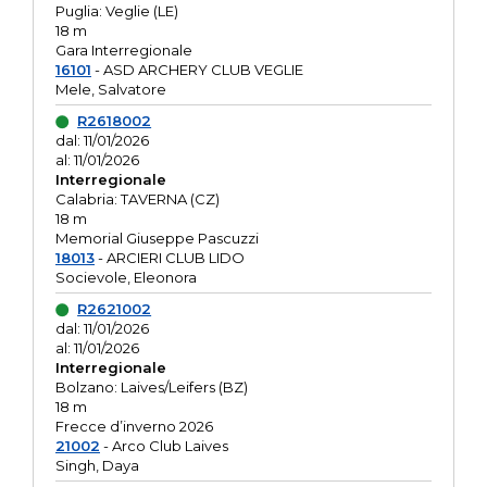
Puglia: Veglie (LE)
18 m
Gara Interregionale
16101
- ASD ARCHERY CLUB VEGLIE
Mele, Salvatore
R2618002
dal: 11/01/2026
al: 11/01/2026
Interregionale
Calabria: TAVERNA (CZ)
18 m
Memorial Giuseppe Pascuzzi
18013
- ARCIERI CLUB LIDO
Socievole, Eleonora
R2621002
dal: 11/01/2026
al: 11/01/2026
Interregionale
Bolzano: Laives/Leifers (BZ)
18 m
Frecce d’inverno 2026
21002
- Arco Club Laives
Singh, Daya