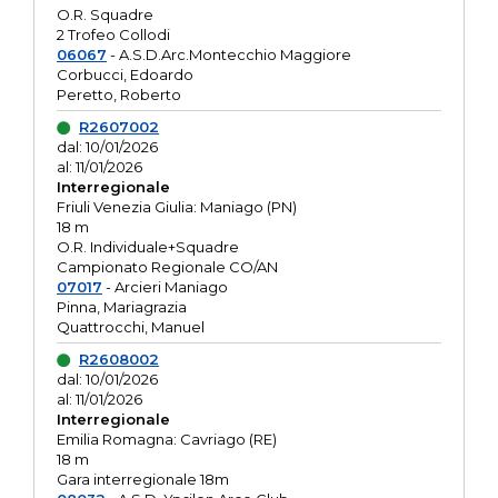
O.R. Squadre
2 Trofeo Collodi
06067
- A.S.D.Arc.Montecchio Maggiore
Corbucci, Edoardo
Peretto, Roberto
R2607002
dal: 10/01/2026
al: 11/01/2026
Interregionale
Friuli Venezia Giulia: Maniago (PN)
18 m
O.R. Individuale+Squadre
Campionato Regionale CO/AN
07017
- Arcieri Maniago
Pinna, Mariagrazia
Quattrocchi, Manuel
R2608002
dal: 10/01/2026
al: 11/01/2026
Interregionale
Emilia Romagna: Cavriago (RE)
18 m
Gara interregionale 18m