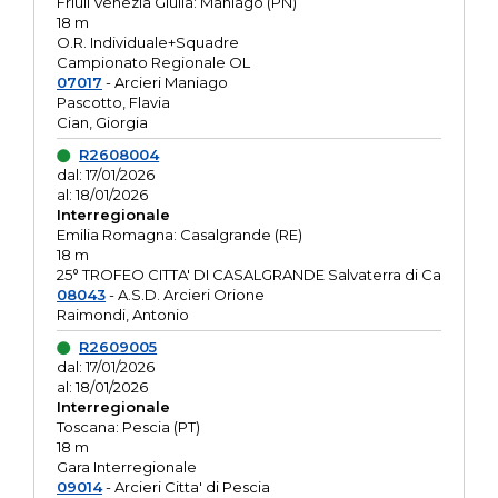
Friuli Venezia Giulia: Maniago (PN)
18 m
O.R. Individuale+Squadre
Campionato Regionale OL
07017
- Arcieri Maniago
Pascotto, Flavia
Cian, Giorgia
R2608004
dal: 17/01/2026
al: 18/01/2026
Interregionale
Emilia Romagna: Casalgrande (RE)
18 m
25° TROFEO CITTA' DI CASALGRANDE Salvaterra di Ca
08043
- A.S.D. Arcieri Orione
Raimondi, Antonio
R2609005
dal: 17/01/2026
al: 18/01/2026
Interregionale
Toscana: Pescia (PT)
18 m
Gara Interregionale
09014
- Arcieri Citta' di Pescia