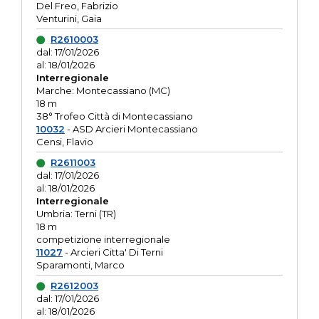
Del Freo, Fabrizio
Venturini, Gaia
R2610003
dal: 17/01/2026
al: 18/01/2026
Interregionale
Marche: Montecassiano (MC)
18 m
38° Trofeo Città di Montecassiano
10032
- ASD Arcieri Montecassiano
Censi, Flavio
R2611003
dal: 17/01/2026
al: 18/01/2026
Interregionale
Umbria: Terni (TR)
18 m
competizione interregionale
11027
- Arcieri Citta' Di Terni
Sparamonti, Marco
R2612003
dal: 17/01/2026
al: 18/01/2026