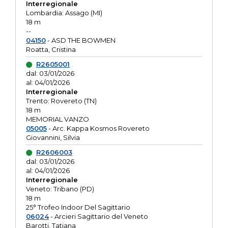
Interregionale
Lombardia: Assago (MI)
18 m
--
04150
- ASD THE BOWMEN
Roatta, Cristina
R2605001
dal: 03/01/2026
al: 04/01/2026
Interregionale
Trento: Rovereto (TN)
18 m
MEMORIAL VANZO
05005
- Arc. Kappa Kosmos Rovereto
Giovannini, Silvia
R2606003
dal: 03/01/2026
al: 04/01/2026
Interregionale
Veneto: Tribano (PD)
18 m
25° Trofeo Indoor Del Sagittario
06024
- Arcieri Sagittario del Veneto
Barotti, Tatiana