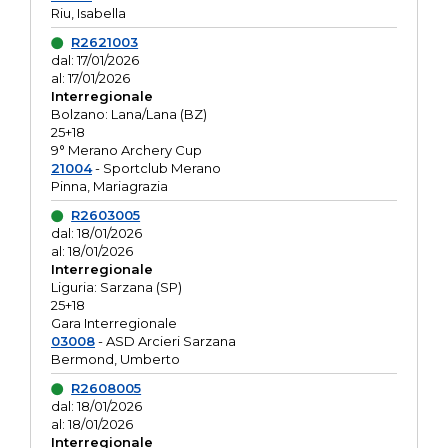
Riu, Isabella
R2621003
dal: 17/01/2026
al: 17/01/2026
Interregionale
Bolzano: Lana/Lana (BZ)
25+18
9° Merano Archery Cup
21004
- Sportclub Merano
Pinna, Mariagrazia
R2603005
dal: 18/01/2026
al: 18/01/2026
Interregionale
Liguria: Sarzana (SP)
25+18
Gara Interregionale
03008
- ASD Arcieri Sarzana
Bermond, Umberto
R2608005
dal: 18/01/2026
al: 18/01/2026
Interregionale