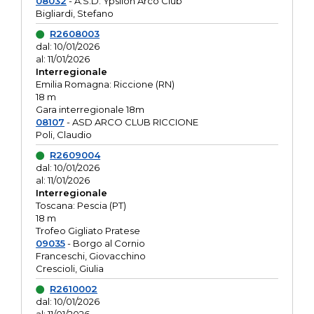
08032
- A.S.D. Ypsilon Arco Club
Bigliardi, Stefano
R2608003
dal: 10/01/2026
al: 11/01/2026
Interregionale
Emilia Romagna: Riccione (RN)
18 m
Gara interregionale 18m
08107
- ASD ARCO CLUB RICCIONE
Poli, Claudio
R2609004
dal: 10/01/2026
al: 11/01/2026
Interregionale
Toscana: Pescia (PT)
18 m
Trofeo Gigliato Pratese
09035
- Borgo al Cornio
Franceschi, Giovacchino
Crescioli, Giulia
R2610002
dal: 10/01/2026