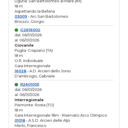
Liguria: San Bartolomeo al Mare (IM)
18 m
Aspettando la Befana
03009
- Arc.San Bartolomeo
Briozzo, Giorgio
G2616002
dal: 06/01/2026
al: 06/01/2026
Giovanile
Puglia: Crispiano (TA)
18 m
O.R. Individuale
Gara Interregionale
16028
- A.D. Arcieri dello Jonio
D'ambrogio, Gabriele
R2601005
dal: 06/01/2026
al: 06/01/2026
Interregionale
Piemonte: Rosta (TO)
18 m
Gara Interregionale 18m - Riservato Arco Olimpico
01018
- A.S.D. Arcieri delle Alpi
Merlo, Francesco