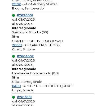
19102
- PAMA Archery Milazzo
Blogna, Santosvaldo
R2620001
dal: 03/01/2026
al: 04/01/2026
Interregionale
Sardegna: Torralba (SS)
18 m
COMPETIZIONE INTERREGIONALE
20061
- ASD ARCIERI MEJLOGU
Cossu, Simone
R2604002
dal: 04/01/2026
al: 04/01/2026
Interregionale
Lombardia: Bonate Sotto (BG)
18 m
Gara Interregionale
04161
- ARCIERI BOSCO DELLE QUERCE
Luglio, Alberto
R2613001
dal: 04/01/2026
al: 04/01/2026