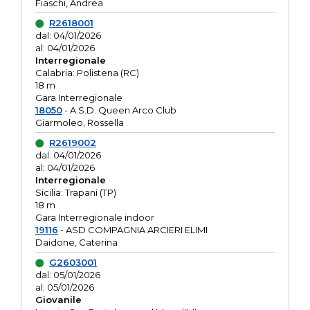
Fiaschi, Andrea
R2618001
dal: 04/01/2026
al: 04/01/2026
Interregionale
Calabria: Polistena (RC)
18 m
Gara Interregionale
18050
- A.S.D. Queen Arco Club
Giarmoleo, Rossella
R2619002
dal: 04/01/2026
al: 04/01/2026
Interregionale
Sicilia: Trapani (TP)
18 m
Gara Interregionale indoor
19116
- ASD COMPAGNIA ARCIERI ELIMI
Daidone, Caterina
G2603001
dal: 05/01/2026
al: 05/01/2026
Giovanile