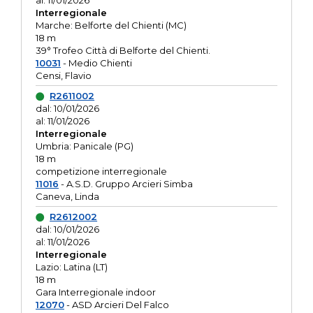
al: 11/01/2026
Interregionale
Marche: Belforte del Chienti (MC)
18 m
39° Trofeo Città di Belforte del Chienti.
10031
- Medio Chienti
Censi, Flavio
R2611002
dal: 10/01/2026
al: 11/01/2026
Interregionale
Umbria: Panicale (PG)
18 m
competizione interregionale
11016
- A.S.D. Gruppo Arcieri Simba
Caneva, Linda
R2612002
dal: 10/01/2026
al: 11/01/2026
Interregionale
Lazio: Latina (LT)
18 m
Gara Interregionale indoor
12070
- ASD Arcieri Del Falco