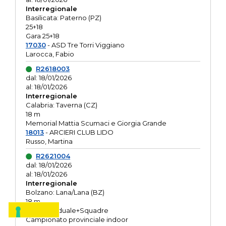
Interregionale
Basilicata: Paterno (PZ)
25+18
Gara 25+18
17030
- ASD Tre Torri Viggiano
Larocca, Fabio
R2618003
dal: 18/01/2026
al: 18/01/2026
Interregionale
Calabria: Taverna (CZ)
18 m
Memorial Mattia Scumaci e Giorgia Grande
18013
- ARCIERI CLUB LIDO
Russo, Martina
R2621004
dal: 18/01/2026
al: 18/01/2026
Interregionale
Bolzano: Lana/Lana (BZ)
18 m
O.R. Individuale+Squadre
Campionato provinciale indoor