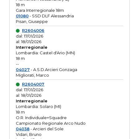
18 m
Gara Interregionale 18m
01080
- SSD DLF Alessandria
Pisan, Giuseppe
R2604006
dal: 17/01/2026
al: 18/01/2026
Interregionale
Lombardia: Castel d'Ario (MN)
18 m
--
04027
- A.S.D.Arcieri Gonzaga
Migliorati, Marco
R2604007
dal: 17/01/2026
al: 18/01/2026
Interregionale
Lombardia: Solaro (MI)
18 m
O.R. Individuale+Squadre
Campionato Regionale Arco Nudo
04038
- Arcieri del Sole
Vidari, Bruno