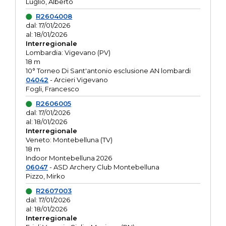
Luglio, Alberto
R2604008
dal: 17/01/2026
al: 18/01/2026
Interregionale
Lombardia: Vigevano (PV)
18 m
10° Torneo Di Sant'antonio esclusione AN lombardi
04042
- Arcieri Vigevano
Fogli, Francesco
R2606005
dal: 17/01/2026
al: 18/01/2026
Interregionale
Veneto: Montebelluna (TV)
18 m
Indoor Montebelluna 2026
06047
- ASD Archery Club Montebelluna
Pizzo, Mirko
R2607003
dal: 17/01/2026
al: 18/01/2026
Interregionale