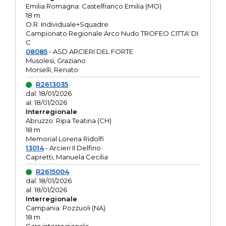
Emilia Romagna: Castelfranco Emilia (MO)
18 m
O.R. Individuale+Squadre
Campionato Regionale Arco Nudo TROFEO CITTA' DI
C
08085
- ASD ARCIERI DEL FORTE
Musolesi, Graziano
Morselli, Renato
R2613035
dal: 18/01/2026
al: 18/01/2026
Interregionale
Abruzzo: Ripa Teatina (CH)
18 m
Memorial Lorena Ridolfi
13014
- Arcieri Il Delfino
Capretti, Manuela Cecilia
R2615004
dal: 18/01/2026
al: 18/01/2026
Interregionale
Campania: Pozzuoli (NA)
18 m