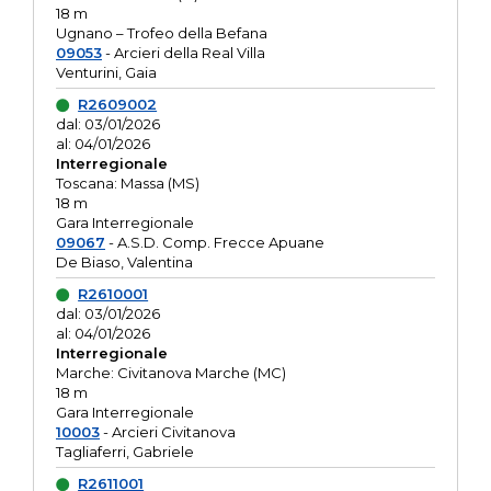
18 m
Ugnano – Trofeo della Befana
09053
- Arcieri della Real Villa
Venturini, Gaia
R2609002
dal: 03/01/2026
al: 04/01/2026
Interregionale
Toscana: Massa (MS)
18 m
Gara Interregionale
09067
- A.S.D. Comp. Frecce Apuane
De Biaso, Valentina
R2610001
dal: 03/01/2026
al: 04/01/2026
Interregionale
Marche: Civitanova Marche (MC)
18 m
Gara Interregionale
10003
- Arcieri Civitanova
Tagliaferri, Gabriele
R2611001