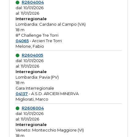
R2604004
dal: 10/01/2026
al: 11/01/2026
Interregionale
Lombardia: Cardano al Campo (VA)
18 m
8° Challenge Tre Torri
04065
- Arcieri Tre Torri
Melone, Fabio
R2604005
dal: 10/01/2026
al: 11/01/2026
Interregionale
Lombardia: Pavia (PV)
18 m
Gara Interregionale
04137
- A.S.D. ARCIERI MINERVA
Migliorati, Marco
R2606004
dal: 10/01/2026
al: 11/01/2026
Interregionale
Veneto: Montecchio Maggiore (VI)
18 m