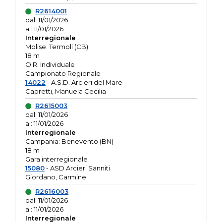
R2614001
dal: 11/01/2026
al: 11/01/2026
Interregionale
Molise: Termoli (CB)
18 m
O.R. Individuale
Campionato Regionale
14022
- A.S.D. Arcieri del Mare
Capretti, Manuela Cecilia
R2615003
dal: 11/01/2026
al: 11/01/2026
Interregionale
Campania: Benevento (BN)
18 m
Gara interregionale
15080
- ASD Arcieri Sanniti
Giordano, Carmine
R2616003
dal: 11/01/2026
al: 11/01/2026
Interregionale