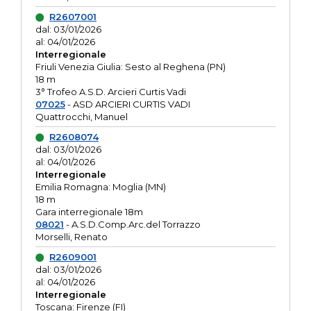
R2607001
dal: 03/01/2026
al: 04/01/2026
Interregionale
Friuli Venezia Giulia: Sesto al Reghena (PN)
18 m
3° Trofeo A.S.D. Arcieri Curtis Vadi
07025
- ASD ARCIERI CURTIS VADI
Quattrocchi, Manuel
R2608074
dal: 03/01/2026
al: 04/01/2026
Interregionale
Emilia Romagna: Moglia (MN)
18 m
Gara interregionale 18m
08021
- A.S.D.Comp.Arc.del Torrazzo
Morselli, Renato
R2609001
dal: 03/01/2026
al: 04/01/2026
Interregionale
Toscana: Firenze (FI)