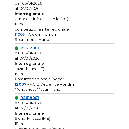
dal: 03/01/2026
al: 04/01/2026
Interregionale
Umbria: Città di Castello (PG)
18 m
competizione interregionale
11005
- Arcieri Tifernum
Sparamonti, Marco
R2612001
dal: 03/01/2026
al: 04/01/2026
Interregionale
Lazio: Latina (LT)
18 m
Gara Interregionale indoor
12007
- A.S.D. Arcieri Le Rondini
Monachesi, Massimiliano
R2619001
dal: 03/01/2026
al: 04/01/2026
Interregionale
Sicilia: Milazzo (ME)
18 m
Gara Interregionale indoor