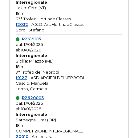
Interregionale
Lazio: Orte (VT)
18 m
33° Trofeo Hortinae Classes
12032
- A.S.D. Arc.HortinaeClasses
Sordi, Stefano
R2619015
dal: 17/01/2026
al: 18/01/2026
Interregionale
Sicilia: Milazzo (ME)
18 m
9° Trofeo dei Nebrodi
19127
- ASD ARCIERI DEI NEBRODI
Cascio, Manuela
Lenzo, Carmela
R2620003
dal: 17/01/2026
al: 18/01/2026
Interregionale
Sardegna: Uras (OR)
18 m
COMPETIZIONE INTERREGIONALE
20010
- Arcieri Uras