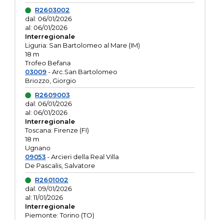
R2603002
dal: 06/01/2026
al: 06/01/2026
Interregionale
Liguria: San Bartolomeo al Mare (IM)
18 m
Trofeo Befana
03009
- Arc.San Bartolomeo
Briozzo, Giorgio
R2609003
dal: 06/01/2026
al: 06/01/2026
Interregionale
Toscana: Firenze (FI)
18 m
Ugnano
09053
- Arcieri della Real Villa
De Pascalis, Salvatore
R2601002
dal: 09/01/2026
al: 11/01/2026
Interregionale
Piemonte: Torino (TO)