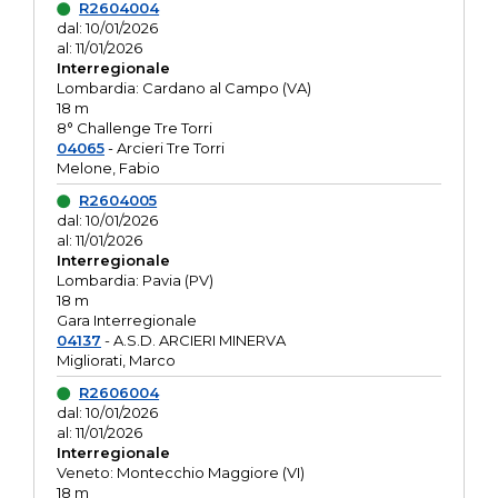
R2604004
dal: 10/01/2026
al: 11/01/2026
Interregionale
Lombardia: Cardano al Campo (VA)
18 m
8° Challenge Tre Torri
04065
- Arcieri Tre Torri
Melone, Fabio
R2604005
dal: 10/01/2026
al: 11/01/2026
Interregionale
Lombardia: Pavia (PV)
18 m
Gara Interregionale
04137
- A.S.D. ARCIERI MINERVA
Migliorati, Marco
R2606004
dal: 10/01/2026
al: 11/01/2026
Interregionale
Veneto: Montecchio Maggiore (VI)
18 m