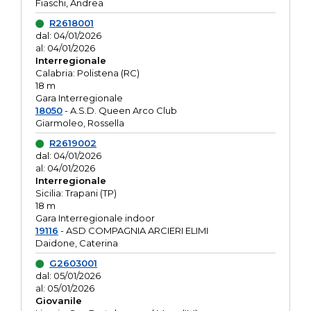
Fiaschi, Andrea
R2618001
dal: 04/01/2026
al: 04/01/2026
Interregionale
Calabria: Polistena (RC)
18 m
Gara Interregionale
18050
- A.S.D. Queen Arco Club
Giarmoleo, Rossella
R2619002
dal: 04/01/2026
al: 04/01/2026
Interregionale
Sicilia: Trapani (TP)
18 m
Gara Interregionale indoor
19116
- ASD COMPAGNIA ARCIERI ELIMI
Daidone, Caterina
G2603001
dal: 05/01/2026
al: 05/01/2026
Giovanile