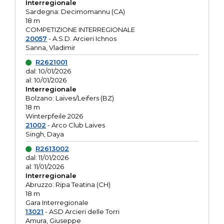
Interregionale
Sardegna: Decimomannu (CA)
18 m
COMPETIZIONE INTERREGIONALE
20057
- A.S.D. Arcieri Ichnos
Sanna, Vladimir
R2621001
dal: 10/01/2026
al: 10/01/2026
Interregionale
Bolzano: Laives/Leifers (BZ)
18 m
Winterpfeile 2026
21002
- Arco Club Laives
Singh, Daya
R2613002
dal: 11/01/2026
al: 11/01/2026
Interregionale
Abruzzo: Ripa Teatina (CH)
18 m
Gara Interregionale
13021
- ASD Arcieri delle Torri
Amura, Giuseppe