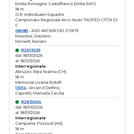
Emilia Romagna: Castelfranco Emilia (MO)
18 m
O.R. Individuale+Squadre
Campionato Regionale Arco Nudo TROFEO CITTA' DI
C
08085
- ASD ARCIERI DEL FORTE
Musolesi, Graziano
Morselli, Renato
R2613035
dal: 18/01/2026
al: 18/01/2026
Interregionale
Abruzzo: Ripa Teatina (CH)
18 m
Memorial Lorena Ridolfi
13014
- Arcieri Il Delfino
Capretti, Manuela Cecilia
R2615004
dal: 18/01/2026
al: 18/01/2026
Interregionale
Campania: Pozzuoli (NA)
18 m