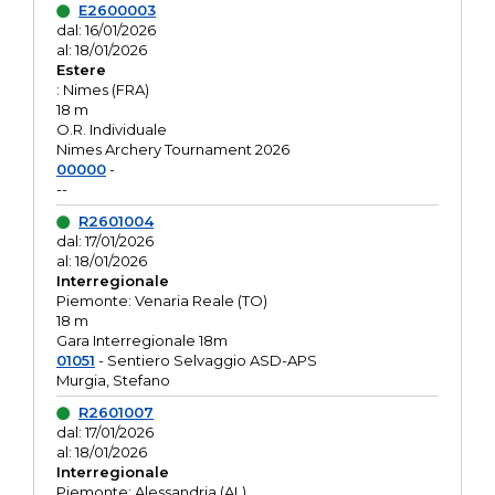
E2600003
dal: 16/01/2026
al: 18/01/2026
Estere
: Nimes (FRA)
18 m
O.R. Individuale
Nimes Archery Tournament 2026
00000
-
--
R2601004
dal: 17/01/2026
al: 18/01/2026
Interregionale
Piemonte: Venaria Reale (TO)
18 m
Gara Interregionale 18m
01051
- Sentiero Selvaggio ASD-APS
Murgia, Stefano
R2601007
dal: 17/01/2026
al: 18/01/2026
Interregionale
Piemonte: Alessandria (AL)