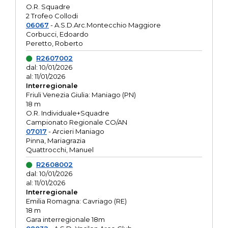
O.R. Squadre
2 Trofeo Collodi
06067
- A.S.D.Arc.Montecchio Maggiore
Corbucci, Edoardo
Peretto, Roberto
R2607002
dal: 10/01/2026
al: 11/01/2026
Interregionale
Friuli Venezia Giulia: Maniago (PN)
18 m
O.R. Individuale+Squadre
Campionato Regionale CO/AN
07017
- Arcieri Maniago
Pinna, Mariagrazia
Quattrocchi, Manuel
R2608002
dal: 10/01/2026
al: 11/01/2026
Interregionale
Emilia Romagna: Cavriago (RE)
18 m
Gara interregionale 18m