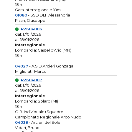
18 m
Gara Interregionale 18m
01080
- SSD DLF Alessandria
Pisan, Giuseppe
R2604006
dal: 17/01/2026
al: 18/01/2026
Interregionale
Lombardia: Castel d'Ario (MN)
18 m
--
04027
- A.S.D.Arcieri Gonzaga
Migliorati, Marco
R2604007
dal: 17/01/2026
al: 18/01/2026
Interregionale
Lombardia: Solaro (MI)
18 m
O.R. Individuale+Squadre
Campionato Regionale Arco Nudo
04038
- Arcieri del Sole
Vidari, Bruno