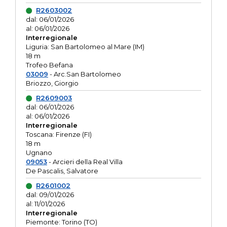
R2603002
dal: 06/01/2026
al: 06/01/2026
Interregionale
Liguria: San Bartolomeo al Mare (IM)
18 m
Trofeo Befana
03009
- Arc.San Bartolomeo
Briozzo, Giorgio
R2609003
dal: 06/01/2026
al: 06/01/2026
Interregionale
Toscana: Firenze (FI)
18 m
Ugnano
09053
- Arcieri della Real Villa
De Pascalis, Salvatore
R2601002
dal: 09/01/2026
al: 11/01/2026
Interregionale
Piemonte: Torino (TO)