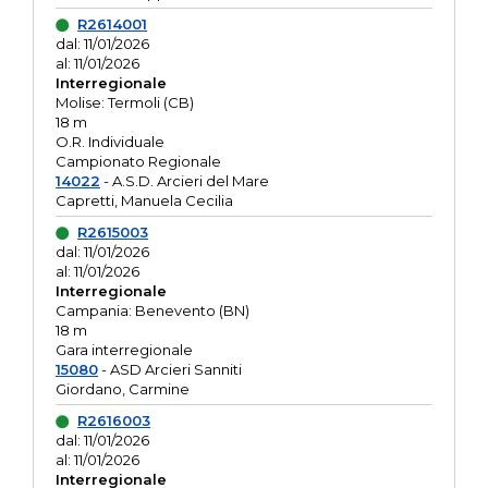
R2614001
dal: 11/01/2026
al: 11/01/2026
Interregionale
Molise: Termoli (CB)
18 m
O.R. Individuale
Campionato Regionale
14022
- A.S.D. Arcieri del Mare
Capretti, Manuela Cecilia
R2615003
dal: 11/01/2026
al: 11/01/2026
Interregionale
Campania: Benevento (BN)
18 m
Gara interregionale
15080
- ASD Arcieri Sanniti
Giordano, Carmine
R2616003
dal: 11/01/2026
al: 11/01/2026
Interregionale