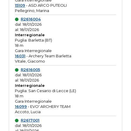
Gara interregionale
15109
- ASD ARCO PUTEOLI
Pellegrino, Marina
R2616004
dal: 18/01/2026
al: 18/01/2026
Interregionale
Puglia: Barletta (BT)
18 m
Gara Interregionale
16031
- Archery Team Barletta
Vitale, Giacomo
R2616005
dal: 18/01/2026
al: 18/01/2026
Interregionale
Puglia: San Cesario di Lecce (LE)
18 m
Gara Interregionale
16099
- EVO' ARCHERY TEAM
Accoto, Lucia
R2617001
dal: 18/01/2026
al: 18/01/2026