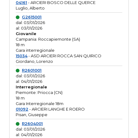
04161
- ARCIERI BOSCO DELLE QUERCE
Luglio, Alberto
G2615001
dal: 03/01/2026
al: 03/01/2026
Giovanile
Campania: Roccapiemonte (SA)
18 m
Gara interregionale
15034
- ASD ARCIERI ROCCA SAN QUIRICO
Giordano, Lorenzo
R2601001
dal: 03/01/2026
al: 04/01/2026
Interregionale
Piemonte: Priocca (CN)
18 m
Gara Interregionale 18m
01092
- ARCIERI LANGHE E ROERO
Pisan, Giuseppe
R2604001
dal: 03/01/2026
al: 04/01/2026