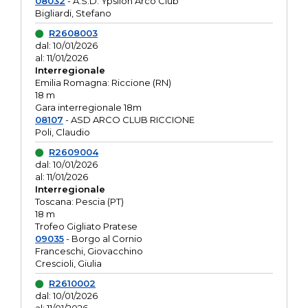
08032
- A.S.D. Ypsilon Arco Club
Bigliardi, Stefano
R2608003
dal: 10/01/2026
al: 11/01/2026
Interregionale
Emilia Romagna: Riccione (RN)
18 m
Gara interregionale 18m
08107
- ASD ARCO CLUB RICCIONE
Poli, Claudio
R2609004
dal: 10/01/2026
al: 11/01/2026
Interregionale
Toscana: Pescia (PT)
18 m
Trofeo Gigliato Pratese
09035
- Borgo al Cornio
Franceschi, Giovacchino
Crescioli, Giulia
R2610002
dal: 10/01/2026