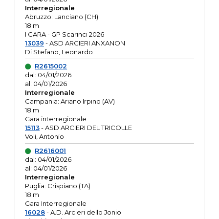
Interregionale
Abruzzo: Lanciano (CH)
18 m
I GARA - GP Scarinci 2026
13039
- ASD ARCIERI ANXANON
Di Stefano, Leonardo
R2615002
dal: 04/01/2026
al: 04/01/2026
Interregionale
Campania: Ariano Irpino (AV)
18 m
Gara interregionale
15113
- ASD ARCIERI DEL TRICOLLE
Voli, Antonio
R2616001
dal: 04/01/2026
al: 04/01/2026
Interregionale
Puglia: Crispiano (TA)
18 m
Gara Interregionale
16028
- A.D. Arcieri dello Jonio