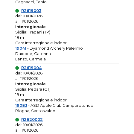
Cagnacci, Fabio
R2619003
dal: 10/01/2026
al: 11/01/2026
Interregionale
Sicilia: Trapani (TP)
18 m
Gara Interregionale indoor
19041
- Dyamond Archery Palermo
Daidone, Caterina
Lenzo, Carmela
R2619004
dal: 10/01/2026
al: 11/01/2026
Interregionale
Sicilia: Pedara (CT)
18 m
Gara Interregionale indoor
19083
- ASD Apple Club Camporotondo
Blogna, Santosvaldo
R2620002
dal: 10/01/2026
al: 11/01/2026