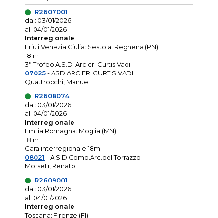
R2607001
dal: 03/01/2026
al: 04/01/2026
Interregionale
Friuli Venezia Giulia: Sesto al Reghena (PN)
18 m
3° Trofeo A.S.D. Arcieri Curtis Vadi
07025
- ASD ARCIERI CURTIS VADI
Quattrocchi, Manuel
R2608074
dal: 03/01/2026
al: 04/01/2026
Interregionale
Emilia Romagna: Moglia (MN)
18 m
Gara interregionale 18m
08021
- A.S.D.Comp.Arc.del Torrazzo
Morselli, Renato
R2609001
dal: 03/01/2026
al: 04/01/2026
Interregionale
Toscana: Firenze (FI)