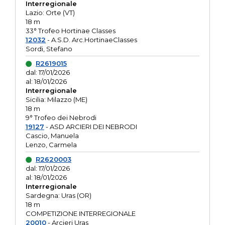
Interregionale
Lazio: Orte (VT)
18 m
33° Trofeo Hortinae Classes
12032
- A.S.D. Arc.HortinaeClasses
Sordi, Stefano
R2619015
dal: 17/01/2026
al: 18/01/2026
Interregionale
Sicilia: Milazzo (ME)
18 m
9° Trofeo dei Nebrodi
19127
- ASD ARCIERI DEI NEBRODI
Cascio, Manuela
Lenzo, Carmela
R2620003
dal: 17/01/2026
al: 18/01/2026
Interregionale
Sardegna: Uras (OR)
18 m
COMPETIZIONE INTERREGIONALE
20010
- Arcieri Uras