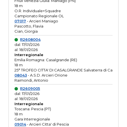
Friuli Venezia Giulia: Maniago (PN)
18 m
O.R. Individuale+Squadre
Campionato Regionale OL
07017
- Arcieri Maniago
Pascotto, Flavia
Cian, Giorgia
R2608004
dal: 17/01/2026
al: 18/01/2026
Interregionale
Emilia Romagna: Casalgrande (RE)
18 m
25° TROFEO CITTA' DI CASALGRANDE Salvaterra di Ca
08043
- A.S.D. Arcieri Orione
Raimondi, Antonio
R2609005
dal: 17/01/2026
al: 18/01/2026
Interregionale
Toscana: Pescia (PT)
18 m
Gara Interregionale
09014
- Arcieri Citta' di Pescia