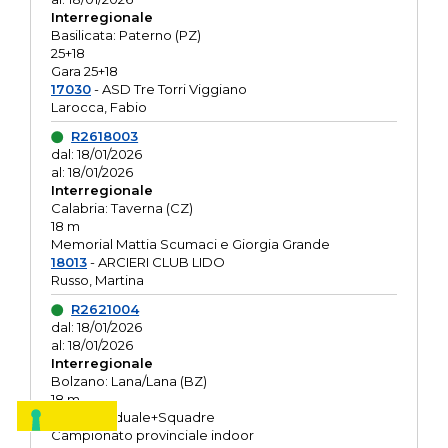
Interregionale
Basilicata: Paterno (PZ)
25+18
Gara 25+18
17030
- ASD Tre Torri Viggiano
Larocca, Fabio
R2618003
dal: 18/01/2026
al: 18/01/2026
Interregionale
Calabria: Taverna (CZ)
18 m
Memorial Mattia Scumaci e Giorgia Grande
18013
- ARCIERI CLUB LIDO
Russo, Martina
R2621004
dal: 18/01/2026
al: 18/01/2026
Interregionale
Bolzano: Lana/Lana (BZ)
18 m
O.R. Individuale+Squadre
Campionato provinciale indoor