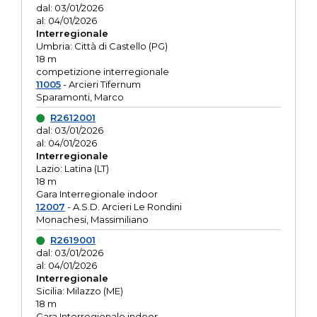
dal: 03/01/2026
al: 04/01/2026
Interregionale
Umbria: Città di Castello (PG)
18 m
competizione interregionale
11005
- Arcieri Tifernum
Sparamonti, Marco
R2612001
dal: 03/01/2026
al: 04/01/2026
Interregionale
Lazio: Latina (LT)
18 m
Gara Interregionale indoor
12007
- A.S.D. Arcieri Le Rondini
Monachesi, Massimiliano
R2619001
dal: 03/01/2026
al: 04/01/2026
Interregionale
Sicilia: Milazzo (ME)
18 m
Gara Interregionale indoor