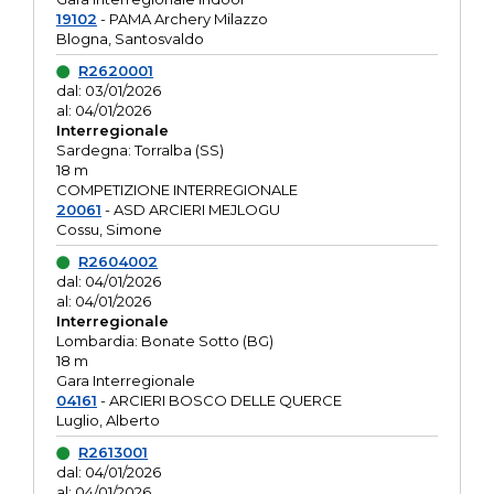
19102
- PAMA Archery Milazzo
Blogna, Santosvaldo
R2620001
dal: 03/01/2026
al: 04/01/2026
Interregionale
Sardegna: Torralba (SS)
18 m
COMPETIZIONE INTERREGIONALE
20061
- ASD ARCIERI MEJLOGU
Cossu, Simone
R2604002
dal: 04/01/2026
al: 04/01/2026
Interregionale
Lombardia: Bonate Sotto (BG)
18 m
Gara Interregionale
04161
- ARCIERI BOSCO DELLE QUERCE
Luglio, Alberto
R2613001
dal: 04/01/2026
al: 04/01/2026