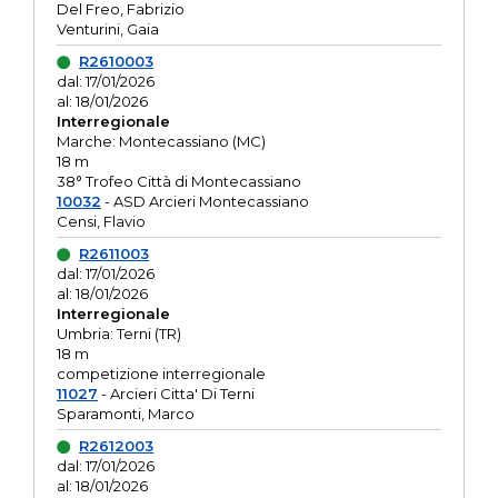
Del Freo, Fabrizio
Venturini, Gaia
R2610003
dal: 17/01/2026
al: 18/01/2026
Interregionale
Marche: Montecassiano (MC)
18 m
38° Trofeo Città di Montecassiano
10032
- ASD Arcieri Montecassiano
Censi, Flavio
R2611003
dal: 17/01/2026
al: 18/01/2026
Interregionale
Umbria: Terni (TR)
18 m
competizione interregionale
11027
- Arcieri Citta' Di Terni
Sparamonti, Marco
R2612003
dal: 17/01/2026
al: 18/01/2026