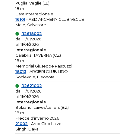
Puglia: Veglie (LE)
18 m
Gara Interregionale
16101
- ASD ARCHERY CLUB VEGLIE
Mele, Salvatore
R2618002
dal: 11/01/2026
al: 11/01/2026
Interregionale
Calabria: TAVERNA (CZ)
18 m
Memorial Giuseppe Pascuzzi
18013
- ARCIERI CLUB LIDO
Socievole, Eleonora
R2621002
dal: 11/01/2026
al: 11/01/2026
Interregionale
Bolzano: Laives/Leifers (BZ)
18 m
Frecce d’inverno 2026
21002
- Arco Club Laives
Singh, Daya