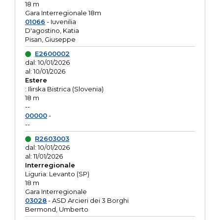
18 m
Gara Interregionale 18m
01066
- Iuvenilia
D'agostino, Katia
Pisan, Giuseppe
E2600002
dal: 10/01/2026
al: 10/01/2026
Estere
: Ilirska Bistrica (Slovenia)
18 m
--
00000
-
--
R2603003
dal: 10/01/2026
al: 11/01/2026
Interregionale
Liguria: Levanto (SP)
18 m
Gara Interregionale
03028
- ASD Arcieri dei 3 Borghi
Bermond, Umberto