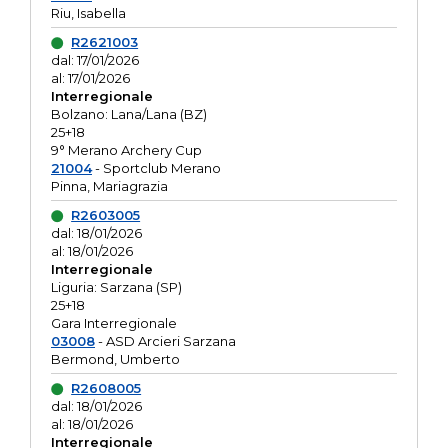
Riu, Isabella
R2621003
dal: 17/01/2026
al: 17/01/2026
Interregionale
Bolzano: Lana/Lana (BZ)
25+18
9° Merano Archery Cup
21004
- Sportclub Merano
Pinna, Mariagrazia
R2603005
dal: 18/01/2026
al: 18/01/2026
Interregionale
Liguria: Sarzana (SP)
25+18
Gara Interregionale
03008
- ASD Arcieri Sarzana
Bermond, Umberto
R2608005
dal: 18/01/2026
al: 18/01/2026
Interregionale