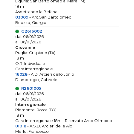
Liguria: San Bartolomeo al Mare (IM)
18 m
Aspettando la Befana
03009
- Arc.San Bartolomeo
Briozzo, Giorgio
G2616002
dal: 06/01/2026
al: 06/01/2026
Giovanile
Puglia: Crispiano (TA)
18 m
O.R. Individuale
Gara Interregionale
16028
- A.D. Arcieri dello Jonio
D'ambrogio, Gabriele
R2601005
dal: 06/01/2026
al: 06/01/2026
Interregionale
Piemonte: Rosta (TO)
18 m
Gara Interregionale 18m - Riservato Arco Olimpico
01018
- A.S.D. Arcieri delle Alpi
Merlo, Francesco