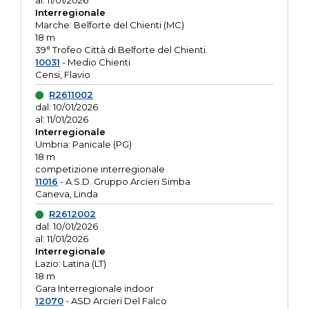
al: 11/01/2026
Interregionale
Marche: Belforte del Chienti (MC)
18 m
39° Trofeo Città di Belforte del Chienti.
10031
- Medio Chienti
Censi, Flavio
R2611002
dal: 10/01/2026
al: 11/01/2026
Interregionale
Umbria: Panicale (PG)
18 m
competizione interregionale
11016
- A.S.D. Gruppo Arcieri Simba
Caneva, Linda
R2612002
dal: 10/01/2026
al: 11/01/2026
Interregionale
Lazio: Latina (LT)
18 m
Gara Interregionale indoor
12070
- ASD Arcieri Del Falco