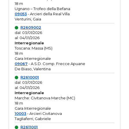
18 m
Ugnano – Trofeo della Befana
09053
- Arcieri della Real Villa
Venturini, Gaia
R2609002
dal: 03/01/2026
al: 04/01/2026
Interregionale
Toscana: Massa (MS)
18 m
Gara Interregionale
09067
- A.S.D. Comp. Frecce Apuane
De Biaso, Valentina
R2610001
dal: 03/01/2026
al: 04/01/2026
Interregionale
Marche: Civitanova Marche (MC)
18 m
Gara Interregionale
10003
- Arcieri Civitanova
Tagliaferri, Gabriele
R2611001