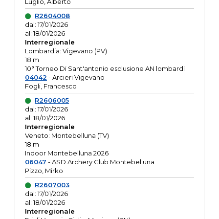
Luglio, Alberto
R2604008
dal: 17/01/2026
al: 18/01/2026
Interregionale
Lombardia: Vigevano (PV)
18 m
10° Torneo Di Sant'antonio esclusione AN lombardi
04042
- Arcieri Vigevano
Fogli, Francesco
R2606005
dal: 17/01/2026
al: 18/01/2026
Interregionale
Veneto: Montebelluna (TV)
18 m
Indoor Montebelluna 2026
06047
- ASD Archery Club Montebelluna
Pizzo, Mirko
R2607003
dal: 17/01/2026
al: 18/01/2026
Interregionale