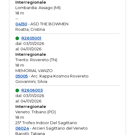
Interregionale
Lombardia: Assago (MI)
18 m
--
04150
- ASD THE BOWMEN
Roatta, Cristina
R2605001
dal: 03/01/2026
al: 04/01/2026
Interregionale
Trento: Rovereto (TN)
18 m
MEMORIAL VANZO
05005
- Arc. Kappa Kosmos Rovereto
Giovannini, Silvia
R2606003
dal: 03/01/2026
al: 04/01/2026
Interregionale
Veneto: Tribano (PD)
18 m
25° Trofeo Indoor Del Sagittario
06024
- Arcieri Sagittario del Veneto
Barotti, Tatiana