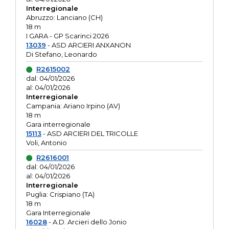
Interregionale
Abruzzo: Lanciano (CH)
18 m
I GARA - GP Scarinci 2026
13039
- ASD ARCIERI ANXANON
Di Stefano, Leonardo
R2615002
dal: 04/01/2026
al: 04/01/2026
Interregionale
Campania: Ariano Irpino (AV)
18 m
Gara interregionale
15113
- ASD ARCIERI DEL TRICOLLE
Voli, Antonio
R2616001
dal: 04/01/2026
al: 04/01/2026
Interregionale
Puglia: Crispiano (TA)
18 m
Gara Interregionale
16028
- A.D. Arcieri dello Jonio