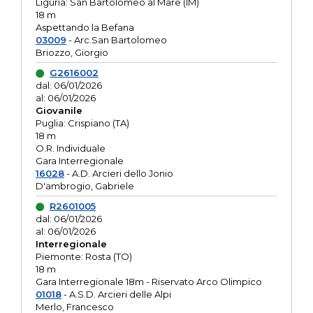
Liguria: San Bartolomeo al Mare (IM)
18 m
Aspettando la Befana
03009
- Arc.San Bartolomeo
Briozzo, Giorgio
G2616002
dal: 06/01/2026
al: 06/01/2026
Giovanile
Puglia: Crispiano (TA)
18 m
O.R. Individuale
Gara Interregionale
16028
- A.D. Arcieri dello Jonio
D'ambrogio, Gabriele
R2601005
dal: 06/01/2026
al: 06/01/2026
Interregionale
Piemonte: Rosta (TO)
18 m
Gara Interregionale 18m - Riservato Arco Olimpico
01018
- A.S.D. Arcieri delle Alpi
Merlo, Francesco