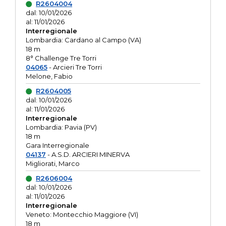
R2604004
dal: 10/01/2026
al: 11/01/2026
Interregionale
Lombardia: Cardano al Campo (VA)
18 m
8° Challenge Tre Torri
04065
- Arcieri Tre Torri
Melone, Fabio
R2604005
dal: 10/01/2026
al: 11/01/2026
Interregionale
Lombardia: Pavia (PV)
18 m
Gara Interregionale
04137
- A.S.D. ARCIERI MINERVA
Migliorati, Marco
R2606004
dal: 10/01/2026
al: 11/01/2026
Interregionale
Veneto: Montecchio Maggiore (VI)
18 m