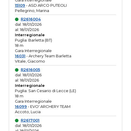
Gara interregionale
15109
- ASD ARCO PUTEOLI
Pellegrino, Marina
R2616004
dal: 18/01/2026
al: 18/01/2026
Interregionale
Puglia: Barletta (BT)
18 m
Gara Interregionale
16031
- Archery Team Barletta
Vitale, Giacomo
R2616005
dal: 18/01/2026
al: 18/01/2026
Interregionale
Puglia: San Cesario di Lecce (LE)
18 m
Gara Interregionale
16099
- EVO' ARCHERY TEAM
Accoto, Lucia
R2617001
dal: 18/01/2026
al: 18/01/2026