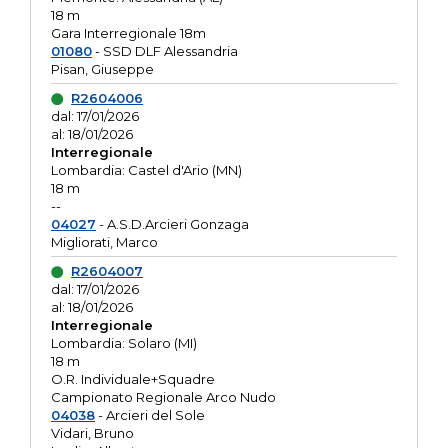
18 m
Gara Interregionale 18m
01080
- SSD DLF Alessandria
Pisan, Giuseppe
R2604006
dal: 17/01/2026
al: 18/01/2026
Interregionale
Lombardia: Castel d'Ario (MN)
18 m
--
04027
- A.S.D.Arcieri Gonzaga
Migliorati, Marco
R2604007
dal: 17/01/2026
al: 18/01/2026
Interregionale
Lombardia: Solaro (MI)
18 m
O.R. Individuale+Squadre
Campionato Regionale Arco Nudo
04038
- Arcieri del Sole
Vidari, Bruno