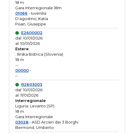
18 m
Gara Interregionale 18m
01066
- Iuvenilia
D'agostino, Katia
Pisan, Giuseppe
E2600002
dal: 10/01/2026
al: 10/01/2026
Estere
: Ilirska Bistrica (Slovenia)
18 m
--
00000
-
--
R2603003
dal: 10/01/2026
al: 11/01/2026
Interregionale
Liguria: Levanto (SP)
18 m
Gara Interregionale
03028
- ASD Arcieri dei 3 Borghi
Bermond, Umberto