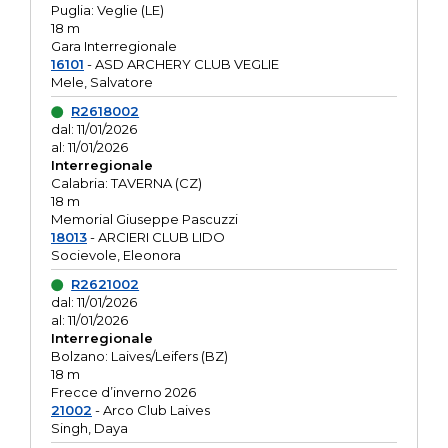
Puglia: Veglie (LE)
18 m
Gara Interregionale
16101
- ASD ARCHERY CLUB VEGLIE
Mele, Salvatore
R2618002
dal: 11/01/2026
al: 11/01/2026
Interregionale
Calabria: TAVERNA (CZ)
18 m
Memorial Giuseppe Pascuzzi
18013
- ARCIERI CLUB LIDO
Socievole, Eleonora
R2621002
dal: 11/01/2026
al: 11/01/2026
Interregionale
Bolzano: Laives/Leifers (BZ)
18 m
Frecce d’inverno 2026
21002
- Arco Club Laives
Singh, Daya