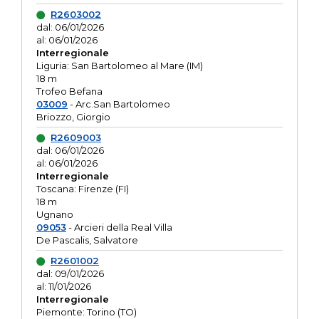
R2603002
dal: 06/01/2026
al: 06/01/2026
Interregionale
Liguria: San Bartolomeo al Mare (IM)
18 m
Trofeo Befana
03009
- Arc.San Bartolomeo
Briozzo, Giorgio
R2609003
dal: 06/01/2026
al: 06/01/2026
Interregionale
Toscana: Firenze (FI)
18 m
Ugnano
09053
- Arcieri della Real Villa
De Pascalis, Salvatore
R2601002
dal: 09/01/2026
al: 11/01/2026
Interregionale
Piemonte: Torino (TO)