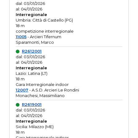
dal: 03/01/2026
al: 04/01/2026
Interregionale
Umbria: Città di Castello (PG)
18 m
competizione interregionale
11005
- Arcieri Tifernum
Sparamonti, Marco
R2612001
dal: 03/01/2026
al: 04/01/2026
Interregionale
Lazio: Latina (LT)
18 m
Gara Interregionale indoor
12007
- A.S.D. Arcieri Le Rondini
Monachesi, Massimiliano
R2619001
dal: 03/01/2026
al: 04/01/2026
Interregionale
Sicilia: Milazzo (ME)
18 m
Gara Interregionale indoor