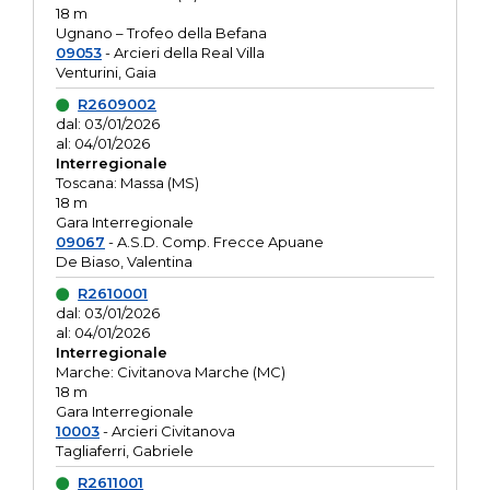
18 m
Ugnano – Trofeo della Befana
09053
- Arcieri della Real Villa
Venturini, Gaia
R2609002
dal: 03/01/2026
al: 04/01/2026
Interregionale
Toscana: Massa (MS)
18 m
Gara Interregionale
09067
- A.S.D. Comp. Frecce Apuane
De Biaso, Valentina
R2610001
dal: 03/01/2026
al: 04/01/2026
Interregionale
Marche: Civitanova Marche (MC)
18 m
Gara Interregionale
10003
- Arcieri Civitanova
Tagliaferri, Gabriele
R2611001