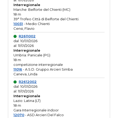
al: 11/01/2026
Interregionale
Marche: Belforte del Chienti (MC)
18 m
39° Trofeo Città di Belforte del Chienti.
10031
- Medio Chienti
Censi, Flavio
R2611002
dal: 10/01/2026
al: 11/01/2026
Interregionale
Umbria: Panicale (PG)
18 m
competizione interregionale
11016
- A.S.D. Gruppo Arcieri Simba
Caneva, Linda
R2612002
dal: 10/01/2026
al: 11/01/2026
Interregionale
Lazio: Latina (LT)
18 m
Gara Interregionale indoor
12070
- ASD Arcieri Del Falco