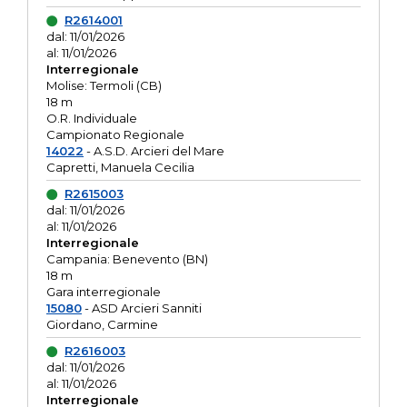
R2614001
dal: 11/01/2026
al: 11/01/2026
Interregionale
Molise: Termoli (CB)
18 m
O.R. Individuale
Campionato Regionale
14022
- A.S.D. Arcieri del Mare
Capretti, Manuela Cecilia
R2615003
dal: 11/01/2026
al: 11/01/2026
Interregionale
Campania: Benevento (BN)
18 m
Gara interregionale
15080
- ASD Arcieri Sanniti
Giordano, Carmine
R2616003
dal: 11/01/2026
al: 11/01/2026
Interregionale