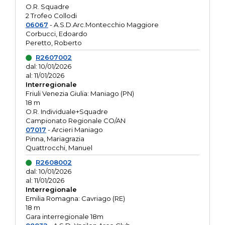
O.R. Squadre
2 Trofeo Collodi
06067
- A.S.D.Arc.Montecchio Maggiore
Corbucci, Edoardo
Peretto, Roberto
R2607002
dal: 10/01/2026
al: 11/01/2026
Interregionale
Friuli Venezia Giulia: Maniago (PN)
18 m
O.R. Individuale+Squadre
Campionato Regionale CO/AN
07017
- Arcieri Maniago
Pinna, Mariagrazia
Quattrocchi, Manuel
R2608002
dal: 10/01/2026
al: 11/01/2026
Interregionale
Emilia Romagna: Cavriago (RE)
18 m
Gara interregionale 18m