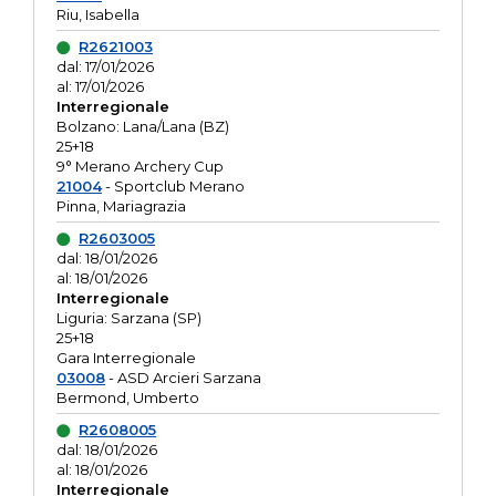
Riu, Isabella
R2621003
dal: 17/01/2026
al: 17/01/2026
Interregionale
Bolzano: Lana/Lana (BZ)
25+18
9° Merano Archery Cup
21004
- Sportclub Merano
Pinna, Mariagrazia
R2603005
dal: 18/01/2026
al: 18/01/2026
Interregionale
Liguria: Sarzana (SP)
25+18
Gara Interregionale
03008
- ASD Arcieri Sarzana
Bermond, Umberto
R2608005
dal: 18/01/2026
al: 18/01/2026
Interregionale