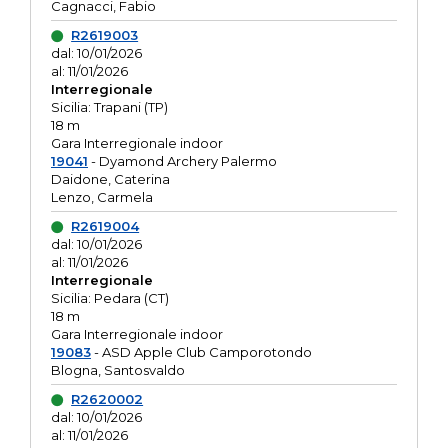
Cagnacci, Fabio
R2619003
dal: 10/01/2026
al: 11/01/2026
Interregionale
Sicilia: Trapani (TP)
18 m
Gara Interregionale indoor
19041
- Dyamond Archery Palermo
Daidone, Caterina
Lenzo, Carmela
R2619004
dal: 10/01/2026
al: 11/01/2026
Interregionale
Sicilia: Pedara (CT)
18 m
Gara Interregionale indoor
19083
- ASD Apple Club Camporotondo
Blogna, Santosvaldo
R2620002
dal: 10/01/2026
al: 11/01/2026