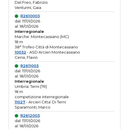
Del Freo, Fabrizio
Venturini, Gaia
R2610003
dal: 17/01/2026
al: 18/01/2026
Interregionale
Marche: Montecassiano (MC)
18 m
38° Trofeo Città di Montecassiano
10032
- ASD Arcieri Montecassiano
Censi, Flavio
R2611003
dal: 17/01/2026
al: 18/01/2026
Interregionale
Umbria: Terni (TR)
18 m
competizione interregionale
11027
- Arcieri Citta' Di Terni
Sparamonti, Marco
R2612003
dal: 17/01/2026
al: 18/01/2026