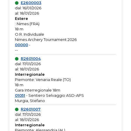
E2600003
dal: 16/01/2026
al: 18/01/2026
Estere
: Nimes (FRA)
18 m
O.R. Individuale
Nimes Archery Tournament 2026
00000
-
--
R2601004
dal: 17/01/2026
al: 18/01/2026
Interregionale
Piemonte: Venaria Reale (TO)
18 m
Gara Interregionale 18m
01051
- Sentiero Selvaggio ASD-APS
Murgia, Stefano
R2601007
dal: 17/01/2026
al: 18/01/2026
Interregionale
Piemonte: Alessandria (AL)