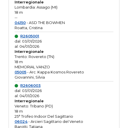
Interregionale
Lombardia: Assago (MI)
18 m
--
04150
- ASD THE BOWMEN
Roatta, Cristina
R2605001
dal: 03/01/2026
al: 04/01/2026
Interregionale
Trento: Rovereto (TN)
18 m
MEMORIAL VANZO
05005
- Arc. Kappa Kosmos Rovereto
Giovannini, Silvia
R2606003
dal: 03/01/2026
al: 04/01/2026
Interregionale
Veneto: Tribano (PD)
18 m
25° Trofeo Indoor Del Sagittario
06024
- Arcieri Sagittario del Veneto
Barotti, Tatiana