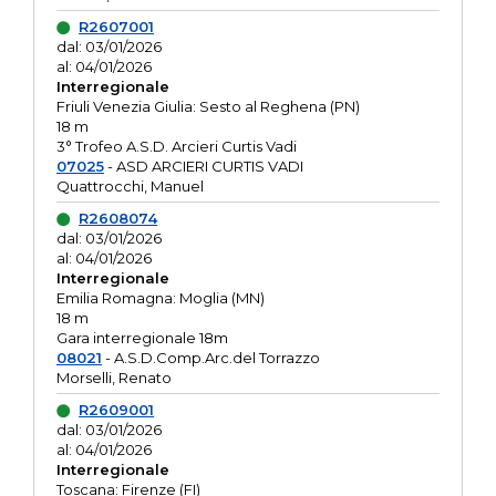
R2607001
dal: 03/01/2026
al: 04/01/2026
Interregionale
Friuli Venezia Giulia: Sesto al Reghena (PN)
18 m
3° Trofeo A.S.D. Arcieri Curtis Vadi
07025
- ASD ARCIERI CURTIS VADI
Quattrocchi, Manuel
R2608074
dal: 03/01/2026
al: 04/01/2026
Interregionale
Emilia Romagna: Moglia (MN)
18 m
Gara interregionale 18m
08021
- A.S.D.Comp.Arc.del Torrazzo
Morselli, Renato
R2609001
dal: 03/01/2026
al: 04/01/2026
Interregionale
Toscana: Firenze (FI)