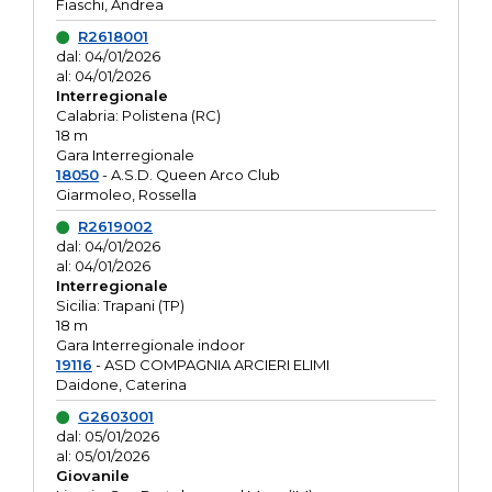
Fiaschi, Andrea
R2618001
dal: 04/01/2026
al: 04/01/2026
Interregionale
Calabria: Polistena (RC)
18 m
Gara Interregionale
18050
- A.S.D. Queen Arco Club
Giarmoleo, Rossella
R2619002
dal: 04/01/2026
al: 04/01/2026
Interregionale
Sicilia: Trapani (TP)
18 m
Gara Interregionale indoor
19116
- ASD COMPAGNIA ARCIERI ELIMI
Daidone, Caterina
G2603001
dal: 05/01/2026
al: 05/01/2026
Giovanile