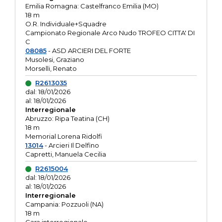
Emilia Romagna: Castelfranco Emilia (MO)
18 m
O.R. Individuale+Squadre
Campionato Regionale Arco Nudo TROFEO CITTA' DI
C
08085
- ASD ARCIERI DEL FORTE
Musolesi, Graziano
Morselli, Renato
R2613035
dal: 18/01/2026
al: 18/01/2026
Interregionale
Abruzzo: Ripa Teatina (CH)
18 m
Memorial Lorena Ridolfi
13014
- Arcieri Il Delfino
Capretti, Manuela Cecilia
R2615004
dal: 18/01/2026
al: 18/01/2026
Interregionale
Campania: Pozzuoli (NA)
18 m