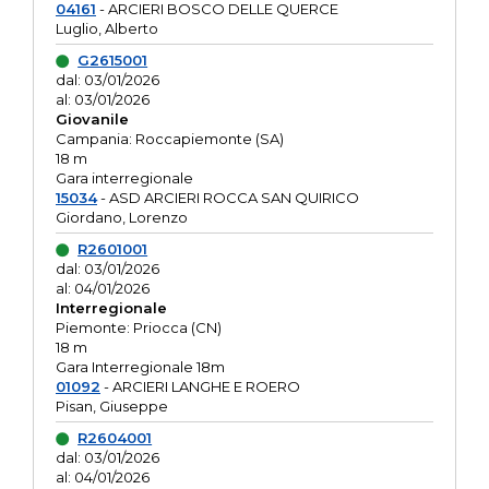
04161
- ARCIERI BOSCO DELLE QUERCE
Luglio, Alberto
G2615001
dal: 03/01/2026
al: 03/01/2026
Giovanile
Campania: Roccapiemonte (SA)
18 m
Gara interregionale
15034
- ASD ARCIERI ROCCA SAN QUIRICO
Giordano, Lorenzo
R2601001
dal: 03/01/2026
al: 04/01/2026
Interregionale
Piemonte: Priocca (CN)
18 m
Gara Interregionale 18m
01092
- ARCIERI LANGHE E ROERO
Pisan, Giuseppe
R2604001
dal: 03/01/2026
al: 04/01/2026