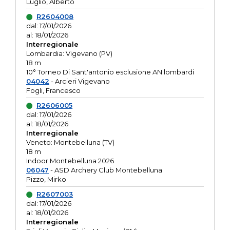
Luglio, Alberto
R2604008
dal: 17/01/2026
al: 18/01/2026
Interregionale
Lombardia: Vigevano (PV)
18 m
10° Torneo Di Sant'antonio esclusione AN lombardi
04042
- Arcieri Vigevano
Fogli, Francesco
R2606005
dal: 17/01/2026
al: 18/01/2026
Interregionale
Veneto: Montebelluna (TV)
18 m
Indoor Montebelluna 2026
06047
- ASD Archery Club Montebelluna
Pizzo, Mirko
R2607003
dal: 17/01/2026
al: 18/01/2026
Interregionale