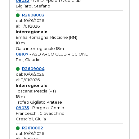
08032
- A.S.D. Ypsilon Arco Club
Bigliardi, Stefano
R2608003
dal: 10/01/2026
al: 11/01/2026
Interregionale
Emilia Romagna: Riccione (RN)
18 m
Gara interregionale 18m
08107
- ASD ARCO CLUB RICCIONE
Poli, Claudio
R2609004
dal: 10/01/2026
al: 11/01/2026
Interregionale
Toscana: Pescia (PT)
18 m
Trofeo Gigliato Pratese
09035
- Borgo al Cornio
Franceschi, Giovacchino
Crescioli, Giulia
R2610002
dal: 10/01/2026