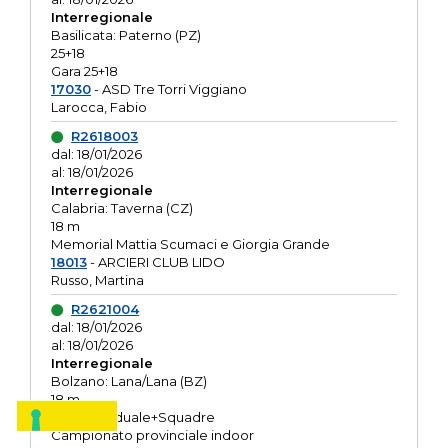
Interregionale
Basilicata: Paterno (PZ)
25+18
Gara 25+18
17030
- ASD Tre Torri Viggiano
Larocca, Fabio
R2618003
dal: 18/01/2026
al: 18/01/2026
Interregionale
Calabria: Taverna (CZ)
18 m
Memorial Mattia Scumaci e Giorgia Grande
18013
- ARCIERI CLUB LIDO
Russo, Martina
R2621004
dal: 18/01/2026
al: 18/01/2026
Interregionale
Bolzano: Lana/Lana (BZ)
18 m
O.R. Individuale+Squadre
Campionato provinciale indoor