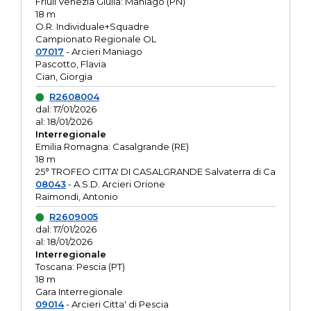
Friuli Venezia Giulia: Maniago (PN)
18 m
O.R. Individuale+Squadre
Campionato Regionale OL
07017
- Arcieri Maniago
Pascotto, Flavia
Cian, Giorgia
R2608004
dal: 17/01/2026
al: 18/01/2026
Interregionale
Emilia Romagna: Casalgrande (RE)
18 m
25° TROFEO CITTA' DI CASALGRANDE Salvaterra di Ca
08043
- A.S.D. Arcieri Orione
Raimondi, Antonio
R2609005
dal: 17/01/2026
al: 18/01/2026
Interregionale
Toscana: Pescia (PT)
18 m
Gara Interregionale
09014
- Arcieri Citta' di Pescia