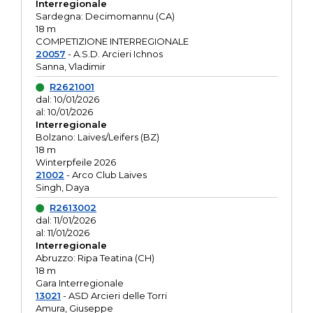
Interregionale
Sardegna: Decimomannu (CA)
18 m
COMPETIZIONE INTERREGIONALE
20057
- A.S.D. Arcieri Ichnos
Sanna, Vladimir
R2621001
dal: 10/01/2026
al: 10/01/2026
Interregionale
Bolzano: Laives/Leifers (BZ)
18 m
Winterpfeile 2026
21002
- Arco Club Laives
Singh, Daya
R2613002
dal: 11/01/2026
al: 11/01/2026
Interregionale
Abruzzo: Ripa Teatina (CH)
18 m
Gara Interregionale
13021
- ASD Arcieri delle Torri
Amura, Giuseppe