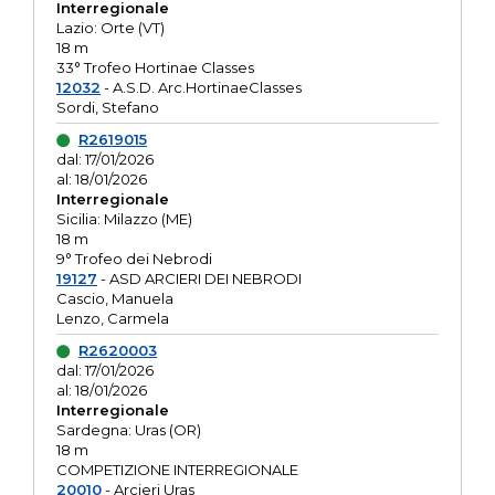
Interregionale
Lazio: Orte (VT)
18 m
33° Trofeo Hortinae Classes
12032
- A.S.D. Arc.HortinaeClasses
Sordi, Stefano
R2619015
dal: 17/01/2026
al: 18/01/2026
Interregionale
Sicilia: Milazzo (ME)
18 m
9° Trofeo dei Nebrodi
19127
- ASD ARCIERI DEI NEBRODI
Cascio, Manuela
Lenzo, Carmela
R2620003
dal: 17/01/2026
al: 18/01/2026
Interregionale
Sardegna: Uras (OR)
18 m
COMPETIZIONE INTERREGIONALE
20010
- Arcieri Uras