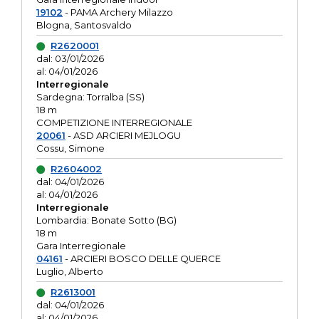
19102
- PAMA Archery Milazzo
Blogna, Santosvaldo
R2620001
dal: 03/01/2026
al: 04/01/2026
Interregionale
Sardegna: Torralba (SS)
18 m
COMPETIZIONE INTERREGIONALE
20061
- ASD ARCIERI MEJLOGU
Cossu, Simone
R2604002
dal: 04/01/2026
al: 04/01/2026
Interregionale
Lombardia: Bonate Sotto (BG)
18 m
Gara Interregionale
04161
- ARCIERI BOSCO DELLE QUERCE
Luglio, Alberto
R2613001
dal: 04/01/2026
al: 04/01/2026