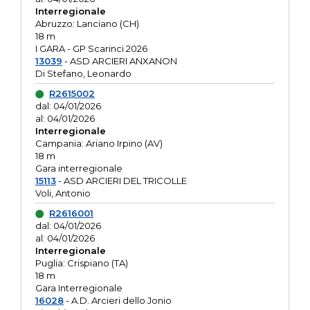
Interregionale
Abruzzo: Lanciano (CH)
18 m
I GARA - GP Scarinci 2026
13039
- ASD ARCIERI ANXANON
Di Stefano, Leonardo
R2615002
dal: 04/01/2026
al: 04/01/2026
Interregionale
Campania: Ariano Irpino (AV)
18 m
Gara interregionale
15113
- ASD ARCIERI DEL TRICOLLE
Voli, Antonio
R2616001
dal: 04/01/2026
al: 04/01/2026
Interregionale
Puglia: Crispiano (TA)
18 m
Gara Interregionale
16028
- A.D. Arcieri dello Jonio