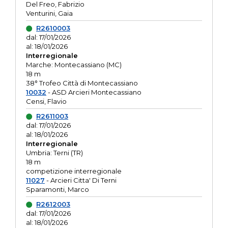
Del Freo, Fabrizio
Venturini, Gaia
R2610003
dal: 17/01/2026
al: 18/01/2026
Interregionale
Marche: Montecassiano (MC)
18 m
38° Trofeo Città di Montecassiano
10032
- ASD Arcieri Montecassiano
Censi, Flavio
R2611003
dal: 17/01/2026
al: 18/01/2026
Interregionale
Umbria: Terni (TR)
18 m
competizione interregionale
11027
- Arcieri Citta' Di Terni
Sparamonti, Marco
R2612003
dal: 17/01/2026
al: 18/01/2026