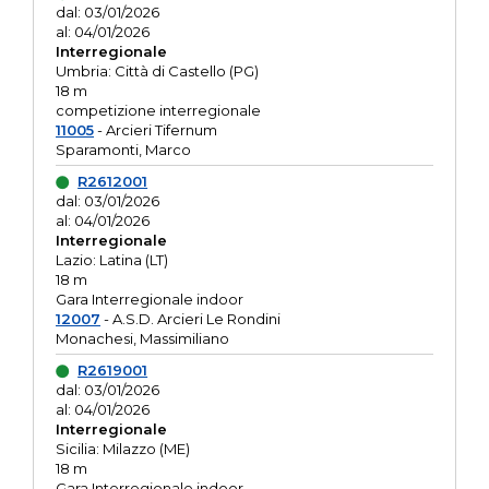
dal: 03/01/2026
al: 04/01/2026
Interregionale
Umbria: Città di Castello (PG)
18 m
competizione interregionale
11005
- Arcieri Tifernum
Sparamonti, Marco
R2612001
dal: 03/01/2026
al: 04/01/2026
Interregionale
Lazio: Latina (LT)
18 m
Gara Interregionale indoor
12007
- A.S.D. Arcieri Le Rondini
Monachesi, Massimiliano
R2619001
dal: 03/01/2026
al: 04/01/2026
Interregionale
Sicilia: Milazzo (ME)
18 m
Gara Interregionale indoor