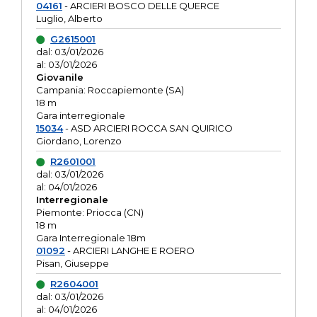
04161
- ARCIERI BOSCO DELLE QUERCE
Luglio, Alberto
G2615001
dal: 03/01/2026
al: 03/01/2026
Giovanile
Campania: Roccapiemonte (SA)
18 m
Gara interregionale
15034
- ASD ARCIERI ROCCA SAN QUIRICO
Giordano, Lorenzo
R2601001
dal: 03/01/2026
al: 04/01/2026
Interregionale
Piemonte: Priocca (CN)
18 m
Gara Interregionale 18m
01092
- ARCIERI LANGHE E ROERO
Pisan, Giuseppe
R2604001
dal: 03/01/2026
al: 04/01/2026