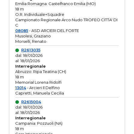
Emilia Romagna: Castelfranco Emilia (MO)
18 m
O.R. Individuale+Squadre
Campionato Regionale Arco Nudo TROFEO CITTA' DI
C
08085
- ASD ARCIERI DEL FORTE
Musolesi, Graziano
Morselli, Renato
R2613035
dal: 18/01/2026
al: 18/01/2026
Interregionale
Abruzzo: Ripa Teatina (CH)
18 m
Memorial Lorena Ridolfi
13014
- Arcieri Il Delfino
Capretti, Manuela Cecilia
R2615004
dal: 18/01/2026
al: 18/01/2026
Interregionale
Campania: Pozzuoli (NA)
18 m