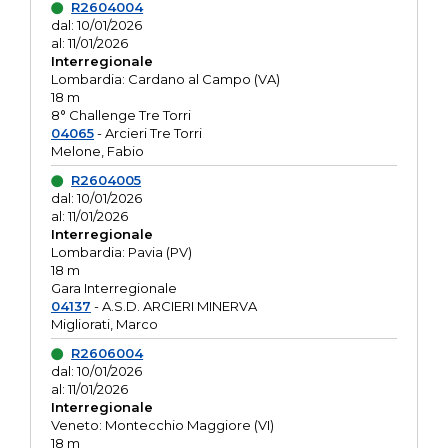
R2604004
dal: 10/01/2026
al: 11/01/2026
Interregionale
Lombardia: Cardano al Campo (VA)
18 m
8° Challenge Tre Torri
04065
- Arcieri Tre Torri
Melone, Fabio
R2604005
dal: 10/01/2026
al: 11/01/2026
Interregionale
Lombardia: Pavia (PV)
18 m
Gara Interregionale
04137
- A.S.D. ARCIERI MINERVA
Migliorati, Marco
R2606004
dal: 10/01/2026
al: 11/01/2026
Interregionale
Veneto: Montecchio Maggiore (VI)
18 m