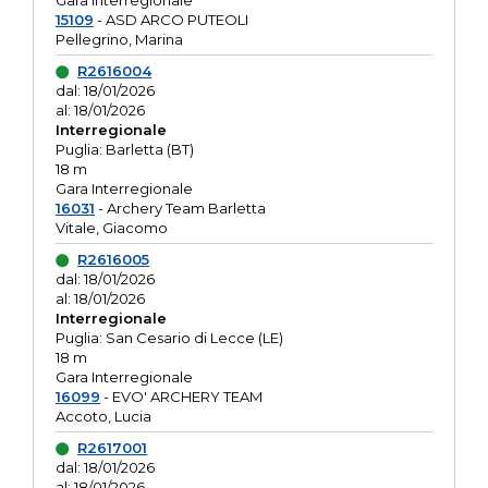
Gara interregionale
15109
- ASD ARCO PUTEOLI
Pellegrino, Marina
R2616004
dal: 18/01/2026
al: 18/01/2026
Interregionale
Puglia: Barletta (BT)
18 m
Gara Interregionale
16031
- Archery Team Barletta
Vitale, Giacomo
R2616005
dal: 18/01/2026
al: 18/01/2026
Interregionale
Puglia: San Cesario di Lecce (LE)
18 m
Gara Interregionale
16099
- EVO' ARCHERY TEAM
Accoto, Lucia
R2617001
dal: 18/01/2026
al: 18/01/2026