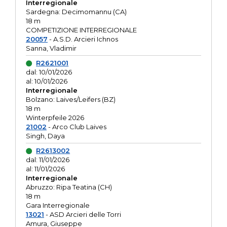
Interregionale
Sardegna: Decimomannu (CA)
18 m
COMPETIZIONE INTERREGIONALE
20057
- A.S.D. Arcieri Ichnos
Sanna, Vladimir
R2621001
dal: 10/01/2026
al: 10/01/2026
Interregionale
Bolzano: Laives/Leifers (BZ)
18 m
Winterpfeile 2026
21002
- Arco Club Laives
Singh, Daya
R2613002
dal: 11/01/2026
al: 11/01/2026
Interregionale
Abruzzo: Ripa Teatina (CH)
18 m
Gara Interregionale
13021
- ASD Arcieri delle Torri
Amura, Giuseppe