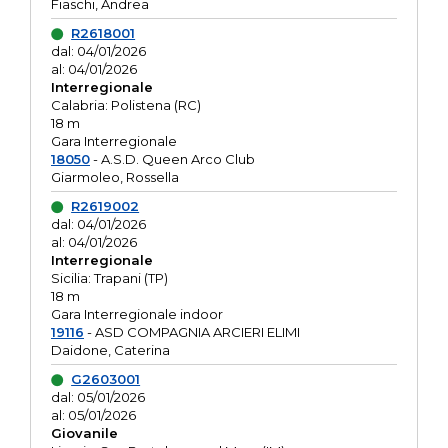
Fiaschi, Andrea
R2618001
dal: 04/01/2026
al: 04/01/2026
Interregionale
Calabria: Polistena (RC)
18 m
Gara Interregionale
18050
- A.S.D. Queen Arco Club
Giarmoleo, Rossella
R2619002
dal: 04/01/2026
al: 04/01/2026
Interregionale
Sicilia: Trapani (TP)
18 m
Gara Interregionale indoor
19116
- ASD COMPAGNIA ARCIERI ELIMI
Daidone, Caterina
G2603001
dal: 05/01/2026
al: 05/01/2026
Giovanile