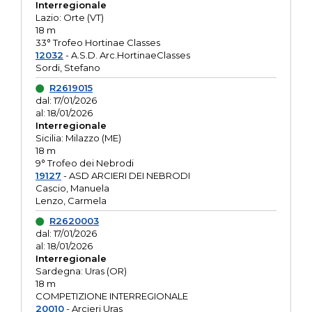
Interregionale
Lazio: Orte (VT)
18 m
33° Trofeo Hortinae Classes
12032
- A.S.D. Arc.HortinaeClasses
Sordi, Stefano
R2619015
dal: 17/01/2026
al: 18/01/2026
Interregionale
Sicilia: Milazzo (ME)
18 m
9° Trofeo dei Nebrodi
19127
- ASD ARCIERI DEI NEBRODI
Cascio, Manuela
Lenzo, Carmela
R2620003
dal: 17/01/2026
al: 18/01/2026
Interregionale
Sardegna: Uras (OR)
18 m
COMPETIZIONE INTERREGIONALE
20010
- Arcieri Uras