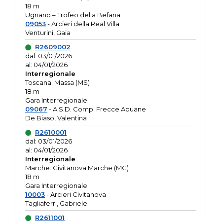
18 m
Ugnano – Trofeo della Befana
09053
- Arcieri della Real Villa
Venturini, Gaia
R2609002
dal: 03/01/2026
al: 04/01/2026
Interregionale
Toscana: Massa (MS)
18 m
Gara Interregionale
09067
- A.S.D. Comp. Frecce Apuane
De Biaso, Valentina
R2610001
dal: 03/01/2026
al: 04/01/2026
Interregionale
Marche: Civitanova Marche (MC)
18 m
Gara Interregionale
10003
- Arcieri Civitanova
Tagliaferri, Gabriele
R2611001