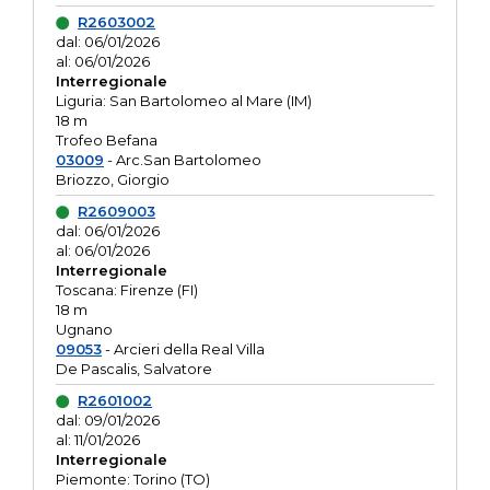
R2603002
dal: 06/01/2026
al: 06/01/2026
Interregionale
Liguria: San Bartolomeo al Mare (IM)
18 m
Trofeo Befana
03009
- Arc.San Bartolomeo
Briozzo, Giorgio
R2609003
dal: 06/01/2026
al: 06/01/2026
Interregionale
Toscana: Firenze (FI)
18 m
Ugnano
09053
- Arcieri della Real Villa
De Pascalis, Salvatore
R2601002
dal: 09/01/2026
al: 11/01/2026
Interregionale
Piemonte: Torino (TO)