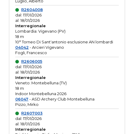
Luglio, Alberto
R2604008
dal: 17/01/2026
al: 18/01/2026
Interregionale
Lombardia: Vigevano (PV)
18 m
10° Torneo Di Sant'antonio esclusione AN lombardi
04042
- Arcieri Vigevano
Fogli, Francesco
R2606005
dal: 17/01/2026
al: 18/01/2026
Interregionale
Veneto: Montebelluna (TV)
18 m
Indoor Montebelluna 2026
06047
- ASD Archery Club Montebelluna
Pizzo, Mirko
R2607003
dal: 17/01/2026
al: 18/01/2026
Interregionale