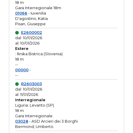
18 m
Gara Interregionale 18m
01066
- Iuvenilia
D'agostino, Katia
Pisan, Giuseppe
E2600002
dal: 10/01/2026
al: 10/01/2026
Estere
: Ilirska Bistrica (Slovenia)
18 m
--
00000
-
--
R2603003
dal: 10/01/2026
al: 11/01/2026
Interregionale
Liguria: Levanto (SP)
18 m
Gara Interregionale
03028
- ASD Arcieri dei 3 Borghi
Bermond, Umberto