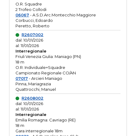
O.R. Squadre
2 Trofeo Collodi
06067
- A.S.D.Arc.Montecchio Maggiore
Corbucci, Edoardo
Peretto, Roberto
R2607002
dal: 10/01/2026
al: 11/01/2026
Interregionale
Friuli Venezia Giulia: Maniago (PN)
18 m
O.R. Individuale+Squadre
Campionato Regionale CO/AN
07017
- Arcieri Maniago
Pinna, Mariagrazia
Quattrocchi, Manuel
R2608002
dal: 10/01/2026
al: 11/01/2026
Interregionale
Emilia Romagna: Cavriago (RE)
18 m
Gara interregionale 18m