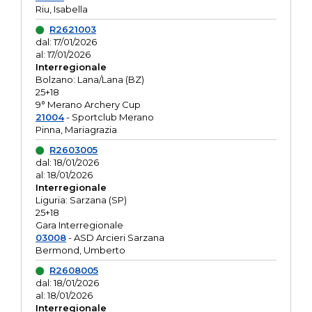
Riu, Isabella
R2621003
dal: 17/01/2026
al: 17/01/2026
Interregionale
Bolzano: Lana/Lana (BZ)
25+18
9° Merano Archery Cup
21004
- Sportclub Merano
Pinna, Mariagrazia
R2603005
dal: 18/01/2026
al: 18/01/2026
Interregionale
Liguria: Sarzana (SP)
25+18
Gara Interregionale
03008
- ASD Arcieri Sarzana
Bermond, Umberto
R2608005
dal: 18/01/2026
al: 18/01/2026
Interregionale