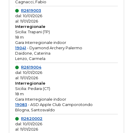
Cagnacci, Fabio
R2619003
dal: 10/01/2026
al: 11/01/2026
Interregionale
Sicilia: Trapani (TP)
18 m
Gara Interregionale indoor
19041
- Dyamond Archery Palermo
Daidone, Caterina
Lenzo, Carmela
R2619004
dal: 10/01/2026
al: 11/01/2026
Interregionale
Sicilia: Pedara (CT)
18 m
Gara Interregionale indoor
19083
- ASD Apple Club Camporotondo
Blogna, Santosvaldo
R2620002
dal: 10/01/2026
al: 11/01/2026