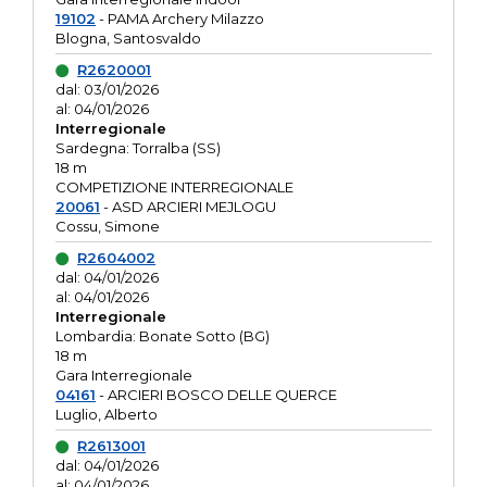
19102
- PAMA Archery Milazzo
Blogna, Santosvaldo
R2620001
dal: 03/01/2026
al: 04/01/2026
Interregionale
Sardegna: Torralba (SS)
18 m
COMPETIZIONE INTERREGIONALE
20061
- ASD ARCIERI MEJLOGU
Cossu, Simone
R2604002
dal: 04/01/2026
al: 04/01/2026
Interregionale
Lombardia: Bonate Sotto (BG)
18 m
Gara Interregionale
04161
- ARCIERI BOSCO DELLE QUERCE
Luglio, Alberto
R2613001
dal: 04/01/2026
al: 04/01/2026