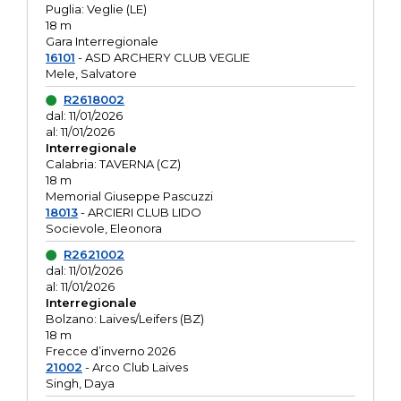
Puglia: Veglie (LE)
18 m
Gara Interregionale
16101
- ASD ARCHERY CLUB VEGLIE
Mele, Salvatore
R2618002
dal: 11/01/2026
al: 11/01/2026
Interregionale
Calabria: TAVERNA (CZ)
18 m
Memorial Giuseppe Pascuzzi
18013
- ARCIERI CLUB LIDO
Socievole, Eleonora
R2621002
dal: 11/01/2026
al: 11/01/2026
Interregionale
Bolzano: Laives/Leifers (BZ)
18 m
Frecce d’inverno 2026
21002
- Arco Club Laives
Singh, Daya