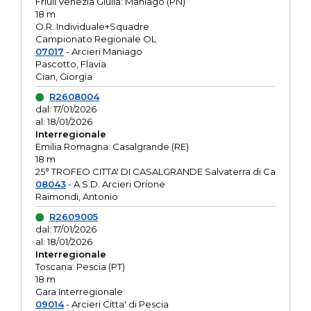
Friuli Venezia Giulia: Maniago (PN)
18 m
O.R. Individuale+Squadre
Campionato Regionale OL
07017
- Arcieri Maniago
Pascotto, Flavia
Cian, Giorgia
R2608004
dal: 17/01/2026
al: 18/01/2026
Interregionale
Emilia Romagna: Casalgrande (RE)
18 m
25° TROFEO CITTA' DI CASALGRANDE Salvaterra di Ca
08043
- A.S.D. Arcieri Orione
Raimondi, Antonio
R2609005
dal: 17/01/2026
al: 18/01/2026
Interregionale
Toscana: Pescia (PT)
18 m
Gara Interregionale
09014
- Arcieri Citta' di Pescia