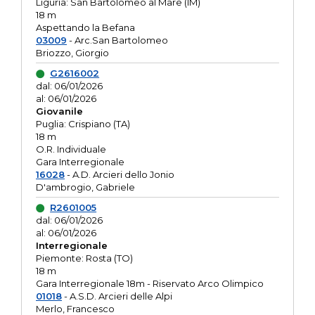
Liguria: San Bartolomeo al Mare (IM)
18 m
Aspettando la Befana
03009
- Arc.San Bartolomeo
Briozzo, Giorgio
G2616002
dal: 06/01/2026
al: 06/01/2026
Giovanile
Puglia: Crispiano (TA)
18 m
O.R. Individuale
Gara Interregionale
16028
- A.D. Arcieri dello Jonio
D'ambrogio, Gabriele
R2601005
dal: 06/01/2026
al: 06/01/2026
Interregionale
Piemonte: Rosta (TO)
18 m
Gara Interregionale 18m - Riservato Arco Olimpico
01018
- A.S.D. Arcieri delle Alpi
Merlo, Francesco