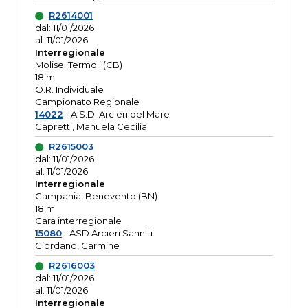
R2614001
dal: 11/01/2026
al: 11/01/2026
Interregionale
Molise: Termoli (CB)
18 m
O.R. Individuale
Campionato Regionale
14022
- A.S.D. Arcieri del Mare
Capretti, Manuela Cecilia
R2615003
dal: 11/01/2026
al: 11/01/2026
Interregionale
Campania: Benevento (BN)
18 m
Gara interregionale
15080
- ASD Arcieri Sanniti
Giordano, Carmine
R2616003
dal: 11/01/2026
al: 11/01/2026
Interregionale