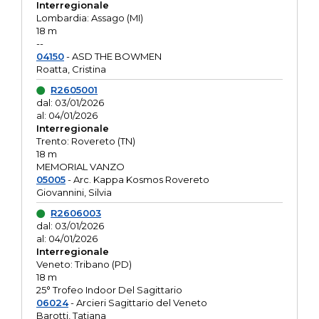
Interregionale
Lombardia: Assago (MI)
18 m
--
04150
- ASD THE BOWMEN
Roatta, Cristina
R2605001
dal: 03/01/2026
al: 04/01/2026
Interregionale
Trento: Rovereto (TN)
18 m
MEMORIAL VANZO
05005
- Arc. Kappa Kosmos Rovereto
Giovannini, Silvia
R2606003
dal: 03/01/2026
al: 04/01/2026
Interregionale
Veneto: Tribano (PD)
18 m
25° Trofeo Indoor Del Sagittario
06024
- Arcieri Sagittario del Veneto
Barotti, Tatiana