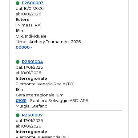
E2600003
dal: 16/01/2026
al: 18/01/2026
Estere
: Nimes (FRA)
18 m
O.R. Individuale
Nimes Archery Tournament 2026
00000
-
--
R2601004
dal: 17/01/2026
al: 18/01/2026
Interregionale
Piemonte: Venaria Reale (TO)
18 m
Gara Interregionale 18m
01051
- Sentiero Selvaggio ASD-APS
Murgia, Stefano
R2601007
dal: 17/01/2026
al: 18/01/2026
Interregionale
Piemonte: Alessandria (AL)