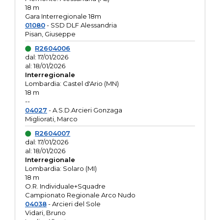
18 m
Gara Interregionale 18m
01080
- SSD DLF Alessandria
Pisan, Giuseppe
R2604006
dal: 17/01/2026
al: 18/01/2026
Interregionale
Lombardia: Castel d'Ario (MN)
18 m
--
04027
- A.S.D.Arcieri Gonzaga
Migliorati, Marco
R2604007
dal: 17/01/2026
al: 18/01/2026
Interregionale
Lombardia: Solaro (MI)
18 m
O.R. Individuale+Squadre
Campionato Regionale Arco Nudo
04038
- Arcieri del Sole
Vidari, Bruno