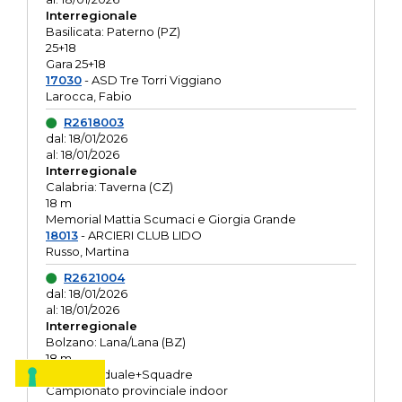
Interregionale
Basilicata: Paterno (PZ)
25+18
Gara 25+18
17030
- ASD Tre Torri Viggiano
Larocca, Fabio
R2618003
dal: 18/01/2026
al: 18/01/2026
Interregionale
Calabria: Taverna (CZ)
18 m
Memorial Mattia Scumaci e Giorgia Grande
18013
- ARCIERI CLUB LIDO
Russo, Martina
R2621004
dal: 18/01/2026
al: 18/01/2026
Interregionale
Bolzano: Lana/Lana (BZ)
18 m
O.R. Individuale+Squadre
Campionato provinciale indoor