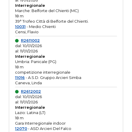
al: 11/01/2026
Interregionale
Marche: Belforte del Chienti (MC)
18 m
39° Trofeo Città di Belforte del Chienti.
10031
- Medio Chienti
Censi, Flavio
R2611002
dal: 10/01/2026
al: 11/01/2026
Interregionale
Umbria: Panicale (PG)
18 m
competizione interregionale
11016
- A.S.D. Gruppo Arcieri Simba
Caneva, Linda
R2612002
dal: 10/01/2026
al: 11/01/2026
Interregionale
Lazio: Latina (LT)
18 m
Gara Interregionale indoor
12070
- ASD Arcieri Del Falco