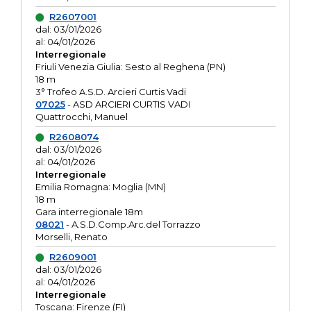
R2607001
dal: 03/01/2026
al: 04/01/2026
Interregionale
Friuli Venezia Giulia: Sesto al Reghena (PN)
18 m
3° Trofeo A.S.D. Arcieri Curtis Vadi
07025
- ASD ARCIERI CURTIS VADI
Quattrocchi, Manuel
R2608074
dal: 03/01/2026
al: 04/01/2026
Interregionale
Emilia Romagna: Moglia (MN)
18 m
Gara interregionale 18m
08021
- A.S.D.Comp.Arc.del Torrazzo
Morselli, Renato
R2609001
dal: 03/01/2026
al: 04/01/2026
Interregionale
Toscana: Firenze (FI)