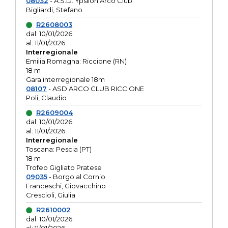
08032
- A.S.D. Ypsilon Arco Club
Bigliardi, Stefano
R2608003
dal: 10/01/2026
al: 11/01/2026
Interregionale
Emilia Romagna: Riccione (RN)
18 m
Gara interregionale 18m
08107
- ASD ARCO CLUB RICCIONE
Poli, Claudio
R2609004
dal: 10/01/2026
al: 11/01/2026
Interregionale
Toscana: Pescia (PT)
18 m
Trofeo Gigliato Pratese
09035
- Borgo al Cornio
Franceschi, Giovacchino
Crescioli, Giulia
R2610002
dal: 10/01/2026