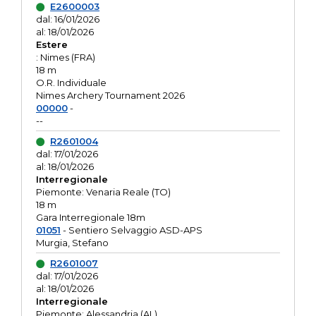
E2600003
dal: 16/01/2026
al: 18/01/2026
Estere
: Nimes (FRA)
18 m
O.R. Individuale
Nimes Archery Tournament 2026
00000
-
--
R2601004
dal: 17/01/2026
al: 18/01/2026
Interregionale
Piemonte: Venaria Reale (TO)
18 m
Gara Interregionale 18m
01051
- Sentiero Selvaggio ASD-APS
Murgia, Stefano
R2601007
dal: 17/01/2026
al: 18/01/2026
Interregionale
Piemonte: Alessandria (AL)