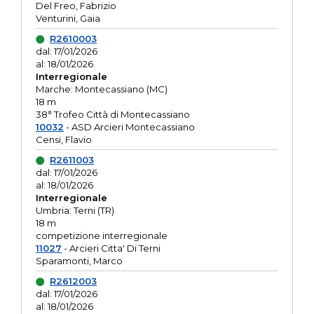
Del Freo, Fabrizio
Venturini, Gaia
R2610003
dal: 17/01/2026
al: 18/01/2026
Interregionale
Marche: Montecassiano (MC)
18 m
38° Trofeo Città di Montecassiano
10032
- ASD Arcieri Montecassiano
Censi, Flavio
R2611003
dal: 17/01/2026
al: 18/01/2026
Interregionale
Umbria: Terni (TR)
18 m
competizione interregionale
11027
- Arcieri Citta' Di Terni
Sparamonti, Marco
R2612003
dal: 17/01/2026
al: 18/01/2026