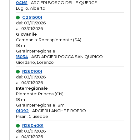
04161
- ARCIERI BOSCO DELLE QUERCE
Luglio, Alberto
G2615001
dal: 03/01/2026
al: 03/01/2026
Giovanile
Campania: Roccapiemonte (SA)
18 m
Gara interregionale
15034
- ASD ARCIERI ROCCA SAN QUIRICO
Giordano, Lorenzo
R2601001
dal: 03/01/2026
al: 04/01/2026
Interregionale
Piemonte: Priocca (CN)
18 m
Gara Interregionale 18m
01092
- ARCIERI LANGHE E ROERO
Pisan, Giuseppe
R2604001
dal: 03/01/2026
al: 04/01/2026