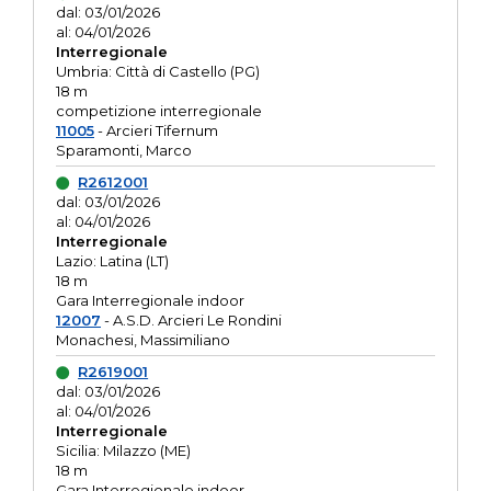
dal: 03/01/2026
al: 04/01/2026
Interregionale
Umbria: Città di Castello (PG)
18 m
competizione interregionale
11005
- Arcieri Tifernum
Sparamonti, Marco
R2612001
dal: 03/01/2026
al: 04/01/2026
Interregionale
Lazio: Latina (LT)
18 m
Gara Interregionale indoor
12007
- A.S.D. Arcieri Le Rondini
Monachesi, Massimiliano
R2619001
dal: 03/01/2026
al: 04/01/2026
Interregionale
Sicilia: Milazzo (ME)
18 m
Gara Interregionale indoor