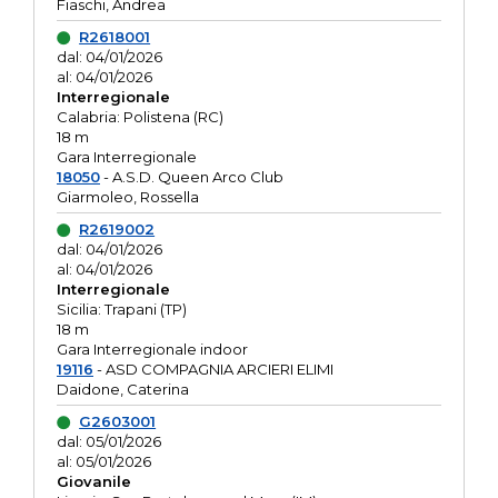
Fiaschi, Andrea
R2618001
dal: 04/01/2026
al: 04/01/2026
Interregionale
Calabria: Polistena (RC)
18 m
Gara Interregionale
18050
- A.S.D. Queen Arco Club
Giarmoleo, Rossella
R2619002
dal: 04/01/2026
al: 04/01/2026
Interregionale
Sicilia: Trapani (TP)
18 m
Gara Interregionale indoor
19116
- ASD COMPAGNIA ARCIERI ELIMI
Daidone, Caterina
G2603001
dal: 05/01/2026
al: 05/01/2026
Giovanile