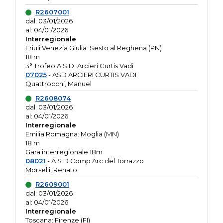
R2607001
dal: 03/01/2026
al: 04/01/2026
Interregionale
Friuli Venezia Giulia: Sesto al Reghena (PN)
18 m
3° Trofeo A.S.D. Arcieri Curtis Vadi
07025
- ASD ARCIERI CURTIS VADI
Quattrocchi, Manuel
R2608074
dal: 03/01/2026
al: 04/01/2026
Interregionale
Emilia Romagna: Moglia (MN)
18 m
Gara interregionale 18m
08021
- A.S.D.Comp.Arc.del Torrazzo
Morselli, Renato
R2609001
dal: 03/01/2026
al: 04/01/2026
Interregionale
Toscana: Firenze (FI)