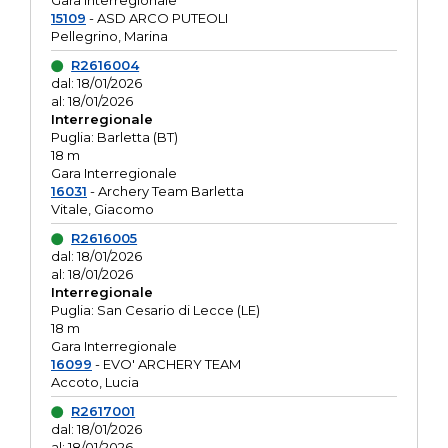
Gara interregionale
15109
- ASD ARCO PUTEOLI
Pellegrino, Marina
R2616004
dal: 18/01/2026
al: 18/01/2026
Interregionale
Puglia: Barletta (BT)
18 m
Gara Interregionale
16031
- Archery Team Barletta
Vitale, Giacomo
R2616005
dal: 18/01/2026
al: 18/01/2026
Interregionale
Puglia: San Cesario di Lecce (LE)
18 m
Gara Interregionale
16099
- EVO' ARCHERY TEAM
Accoto, Lucia
R2617001
dal: 18/01/2026
al: 18/01/2026