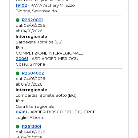
19102
- PAMA Archery Milazzo
Blogna, Santosvaldo
R2620001
dal: 03/01/2026
al: 04/01/2026
Interregionale
Sardegna: Torralba (SS)
18 m
COMPETIZIONE INTERREGIONALE
20061
- ASD ARCIERI MEJLOGU
Cossu, Simone
R2604002
dal: 04/01/2026
al: 04/01/2026
Interregionale
Lombardia: Bonate Sotto (BG)
18 m
Gara Interregionale
04161
- ARCIERI BOSCO DELLE QUERCE
Luglio, Alberto
R2613001
dal: 04/01/2026
al: 04/01/2026