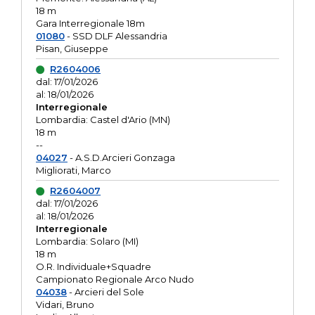
18 m
Gara Interregionale 18m
01080
- SSD DLF Alessandria
Pisan, Giuseppe
R2604006
dal: 17/01/2026
al: 18/01/2026
Interregionale
Lombardia: Castel d'Ario (MN)
18 m
--
04027
- A.S.D.Arcieri Gonzaga
Migliorati, Marco
R2604007
dal: 17/01/2026
al: 18/01/2026
Interregionale
Lombardia: Solaro (MI)
18 m
O.R. Individuale+Squadre
Campionato Regionale Arco Nudo
04038
- Arcieri del Sole
Vidari, Bruno