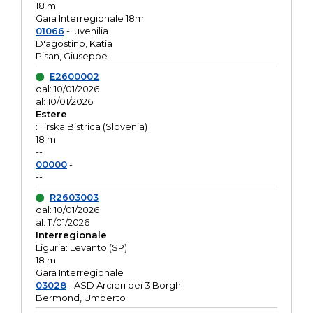
18 m
Gara Interregionale 18m
01066
- Iuvenilia
D'agostino, Katia
Pisan, Giuseppe
E2600002
dal: 10/01/2026
al: 10/01/2026
Estere
: Ilirska Bistrica (Slovenia)
18 m
--
00000
-
--
R2603003
dal: 10/01/2026
al: 11/01/2026
Interregionale
Liguria: Levanto (SP)
18 m
Gara Interregionale
03028
- ASD Arcieri dei 3 Borghi
Bermond, Umberto