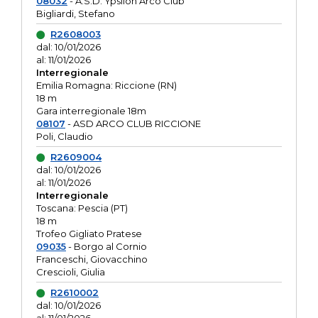
08032
- A.S.D. Ypsilon Arco Club
Bigliardi, Stefano
R2608003
dal: 10/01/2026
al: 11/01/2026
Interregionale
Emilia Romagna: Riccione (RN)
18 m
Gara interregionale 18m
08107
- ASD ARCO CLUB RICCIONE
Poli, Claudio
R2609004
dal: 10/01/2026
al: 11/01/2026
Interregionale
Toscana: Pescia (PT)
18 m
Trofeo Gigliato Pratese
09035
- Borgo al Cornio
Franceschi, Giovacchino
Crescioli, Giulia
R2610002
dal: 10/01/2026