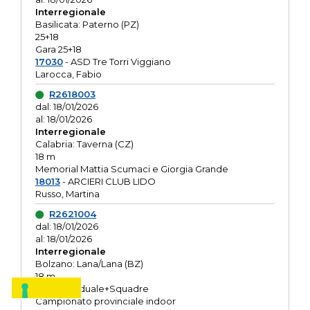
Interregionale
Basilicata: Paterno (PZ)
25+18
Gara 25+18
17030
- ASD Tre Torri Viggiano
Larocca, Fabio
R2618003
dal: 18/01/2026
al: 18/01/2026
Interregionale
Calabria: Taverna (CZ)
18 m
Memorial Mattia Scumaci e Giorgia Grande
18013
- ARCIERI CLUB LIDO
Russo, Martina
R2621004
dal: 18/01/2026
al: 18/01/2026
Interregionale
Bolzano: Lana/Lana (BZ)
18 m
O.R. Individuale+Squadre
Campionato provinciale indoor