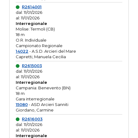
R2614001
dal: 11/01/2026
al: 11/01/2026
Interregionale
Molise: Termoli (CB)
18 m
O.R. Individuale
Campionato Regionale
14022
- A.S.D. Arcieri del Mare
Capretti, Manuela Cecilia
R2615003
dal: 11/01/2026
al: 11/01/2026
Interregionale
Campania: Benevento (BN)
18 m
Gara interregionale
15080
- ASD Arcieri Sanniti
Giordano, Carmine
R2616003
dal: 11/01/2026
al: 11/01/2026
Interregionale