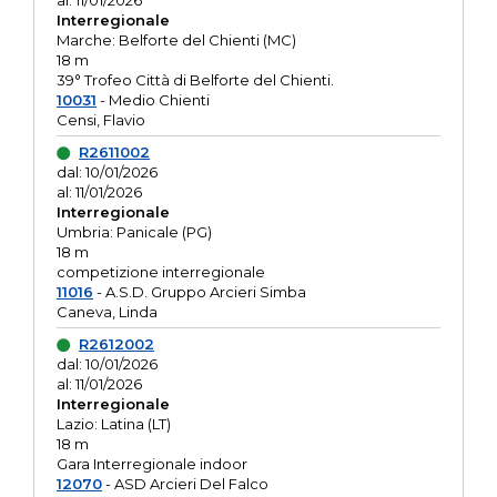
al: 11/01/2026
Interregionale
Marche: Belforte del Chienti (MC)
18 m
39° Trofeo Città di Belforte del Chienti.
10031
- Medio Chienti
Censi, Flavio
R2611002
dal: 10/01/2026
al: 11/01/2026
Interregionale
Umbria: Panicale (PG)
18 m
competizione interregionale
11016
- A.S.D. Gruppo Arcieri Simba
Caneva, Linda
R2612002
dal: 10/01/2026
al: 11/01/2026
Interregionale
Lazio: Latina (LT)
18 m
Gara Interregionale indoor
12070
- ASD Arcieri Del Falco