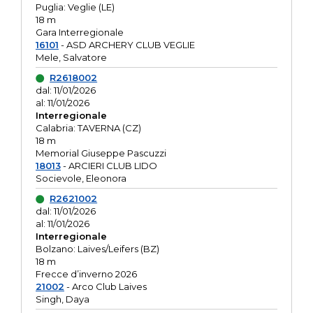
Puglia: Veglie (LE)
18 m
Gara Interregionale
16101
- ASD ARCHERY CLUB VEGLIE
Mele, Salvatore
R2618002
dal: 11/01/2026
al: 11/01/2026
Interregionale
Calabria: TAVERNA (CZ)
18 m
Memorial Giuseppe Pascuzzi
18013
- ARCIERI CLUB LIDO
Socievole, Eleonora
R2621002
dal: 11/01/2026
al: 11/01/2026
Interregionale
Bolzano: Laives/Leifers (BZ)
18 m
Frecce d’inverno 2026
21002
- Arco Club Laives
Singh, Daya