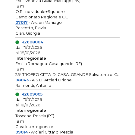
Friuli Venezia Giulia: Maniago (PN)
18 m
O.R. Individuale+Squadre
Campionato Regionale OL
07017
- Arcieri Maniago
Pascotto, Flavia
Cian, Giorgia
R2608004
dal: 17/01/2026
al: 18/01/2026
Interregionale
Emilia Romagna: Casalgrande (RE)
18 m
25° TROFEO CITTA' DI CASALGRANDE Salvaterra di Ca
08043
- A.S.D. Arcieri Orione
Raimondi, Antonio
R2609005
dal: 17/01/2026
al: 18/01/2026
Interregionale
Toscana: Pescia (PT)
18 m
Gara Interregionale
09014
- Arcieri Citta' di Pescia