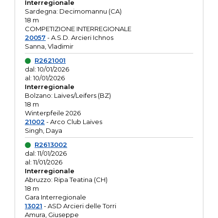
Interregionale
Sardegna: Decimomannu (CA)
18 m
COMPETIZIONE INTERREGIONALE
20057
- A.S.D. Arcieri Ichnos
Sanna, Vladimir
R2621001
dal: 10/01/2026
al: 10/01/2026
Interregionale
Bolzano: Laives/Leifers (BZ)
18 m
Winterpfeile 2026
21002
- Arco Club Laives
Singh, Daya
R2613002
dal: 11/01/2026
al: 11/01/2026
Interregionale
Abruzzo: Ripa Teatina (CH)
18 m
Gara Interregionale
13021
- ASD Arcieri delle Torri
Amura, Giuseppe