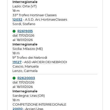
Interregionale
Lazio: Orte (VT)
18 m
33° Trofeo Hortinae Classes
12032
- A.S.D. Arc.HortinaeClasses
Sordi, Stefano
R2619015
dal: 17/01/2026
al: 18/01/2026
Interregionale
Sicilia: Milazzo (ME)
18 m
9° Trofeo dei Nebrodi
19127
- ASD ARCIERI DEI NEBRODI
Cascio, Manuela
Lenzo, Carmela
R2620003
dal: 17/01/2026
al: 18/01/2026
Interregionale
Sardegna: Uras (OR)
18 m
COMPETIZIONE INTERREGIONALE
20010
- Arcieri Uras