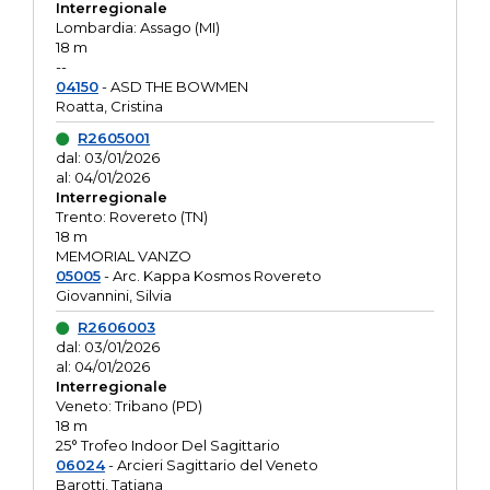
Interregionale
Lombardia: Assago (MI)
18 m
--
04150
- ASD THE BOWMEN
Roatta, Cristina
R2605001
dal: 03/01/2026
al: 04/01/2026
Interregionale
Trento: Rovereto (TN)
18 m
MEMORIAL VANZO
05005
- Arc. Kappa Kosmos Rovereto
Giovannini, Silvia
R2606003
dal: 03/01/2026
al: 04/01/2026
Interregionale
Veneto: Tribano (PD)
18 m
25° Trofeo Indoor Del Sagittario
06024
- Arcieri Sagittario del Veneto
Barotti, Tatiana