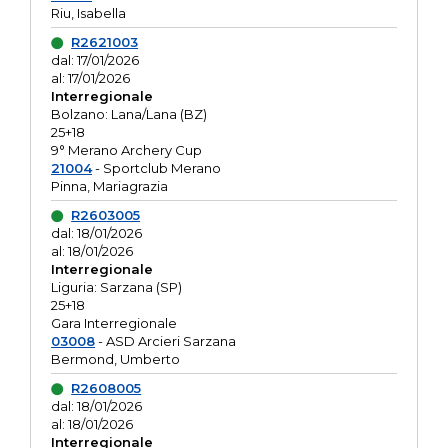
Riu, Isabella
R2621003
dal: 17/01/2026
al: 17/01/2026
Interregionale
Bolzano: Lana/Lana (BZ)
25+18
9° Merano Archery Cup
21004
- Sportclub Merano
Pinna, Mariagrazia
R2603005
dal: 18/01/2026
al: 18/01/2026
Interregionale
Liguria: Sarzana (SP)
25+18
Gara Interregionale
03008
- ASD Arcieri Sarzana
Bermond, Umberto
R2608005
dal: 18/01/2026
al: 18/01/2026
Interregionale