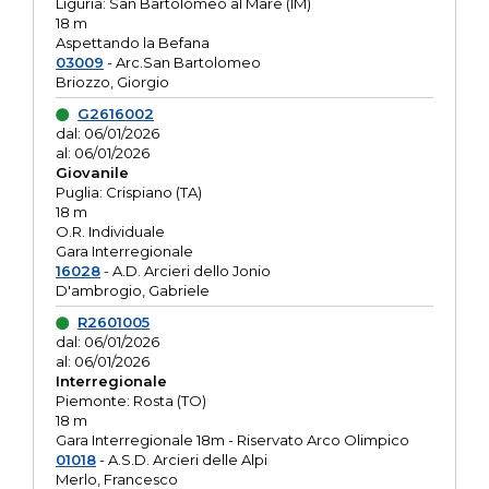
Liguria: San Bartolomeo al Mare (IM)
18 m
Aspettando la Befana
03009
- Arc.San Bartolomeo
Briozzo, Giorgio
G2616002
dal: 06/01/2026
al: 06/01/2026
Giovanile
Puglia: Crispiano (TA)
18 m
O.R. Individuale
Gara Interregionale
16028
- A.D. Arcieri dello Jonio
D'ambrogio, Gabriele
R2601005
dal: 06/01/2026
al: 06/01/2026
Interregionale
Piemonte: Rosta (TO)
18 m
Gara Interregionale 18m - Riservato Arco Olimpico
01018
- A.S.D. Arcieri delle Alpi
Merlo, Francesco