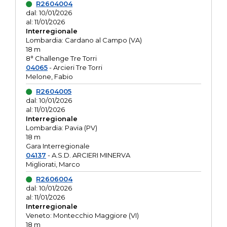
R2604004
dal: 10/01/2026
al: 11/01/2026
Interregionale
Lombardia: Cardano al Campo (VA)
18 m
8° Challenge Tre Torri
04065
- Arcieri Tre Torri
Melone, Fabio
R2604005
dal: 10/01/2026
al: 11/01/2026
Interregionale
Lombardia: Pavia (PV)
18 m
Gara Interregionale
04137
- A.S.D. ARCIERI MINERVA
Migliorati, Marco
R2606004
dal: 10/01/2026
al: 11/01/2026
Interregionale
Veneto: Montecchio Maggiore (VI)
18 m