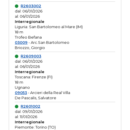
R2603002
dal: 06/01/2026
al: 06/01/2026
Interregionale
Liguria: San Bartolomeo al Mare (IM)
18 m
Trofeo Befana
03009
- Arc.San Bartolomeo
Briozzo, Giorgio
R2609003
dal: 06/01/2026
al: 06/01/2026
Interregionale
Toscana: Firenze (FI)
18 m
Ugnano
09053
- Arcieri della Real Villa
De Pascalis, Salvatore
R2601002
dal: 09/01/2026
al: 11/01/2026
Interregionale
Piemonte: Torino (TO)