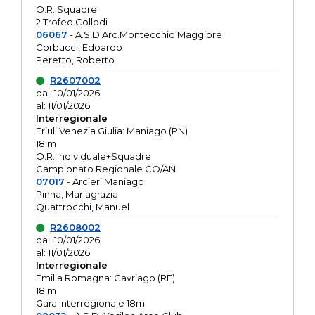
O.R. Squadre
2 Trofeo Collodi
06067
- A.S.D.Arc.Montecchio Maggiore
Corbucci, Edoardo
Peretto, Roberto
R2607002
dal: 10/01/2026
al: 11/01/2026
Interregionale
Friuli Venezia Giulia: Maniago (PN)
18 m
O.R. Individuale+Squadre
Campionato Regionale CO/AN
07017
- Arcieri Maniago
Pinna, Mariagrazia
Quattrocchi, Manuel
R2608002
dal: 10/01/2026
al: 11/01/2026
Interregionale
Emilia Romagna: Cavriago (RE)
18 m
Gara interregionale 18m