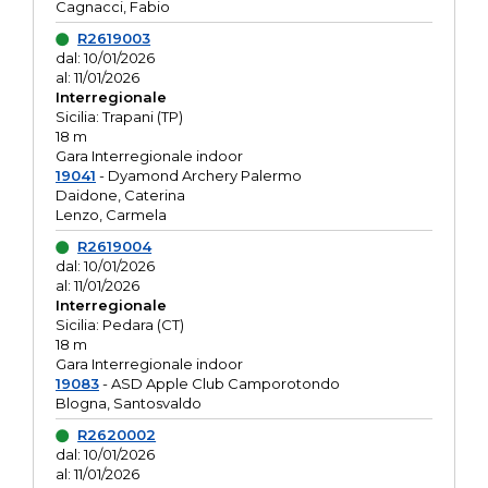
Cagnacci, Fabio
R2619003
dal: 10/01/2026
al: 11/01/2026
Interregionale
Sicilia: Trapani (TP)
18 m
Gara Interregionale indoor
19041
- Dyamond Archery Palermo
Daidone, Caterina
Lenzo, Carmela
R2619004
dal: 10/01/2026
al: 11/01/2026
Interregionale
Sicilia: Pedara (CT)
18 m
Gara Interregionale indoor
19083
- ASD Apple Club Camporotondo
Blogna, Santosvaldo
R2620002
dal: 10/01/2026
al: 11/01/2026