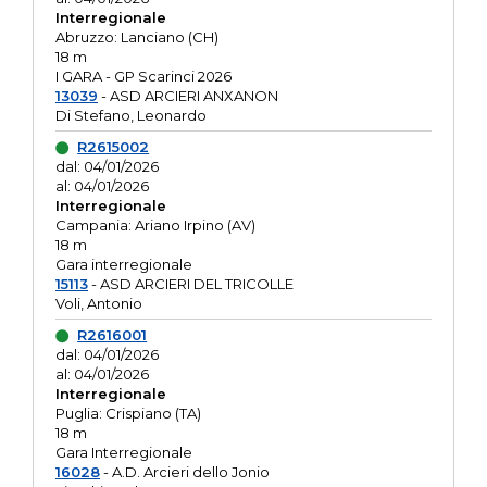
Interregionale
Abruzzo: Lanciano (CH)
18 m
I GARA - GP Scarinci 2026
13039
- ASD ARCIERI ANXANON
Di Stefano, Leonardo
R2615002
dal: 04/01/2026
al: 04/01/2026
Interregionale
Campania: Ariano Irpino (AV)
18 m
Gara interregionale
15113
- ASD ARCIERI DEL TRICOLLE
Voli, Antonio
R2616001
dal: 04/01/2026
al: 04/01/2026
Interregionale
Puglia: Crispiano (TA)
18 m
Gara Interregionale
16028
- A.D. Arcieri dello Jonio