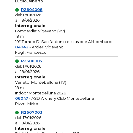
Luglio, Alberto
R2604008
dal: 17/01/2026
al: 18/01/2026
Interregionale
Lombardia: Vigevano (PV)
18 m
10° Torneo Di Sant'antonio esclusione AN lombardi
04042
- Arcieri Vigevano
Fogli, Francesco
R2606005
dal: 17/01/2026
al: 18/01/2026
Interregionale
Veneto: Montebelluna (TV)
18 m
Indoor Montebelluna 2026
06047
- ASD Archery Club Montebelluna
Pizzo, Mirko
R2607003
dal: 17/01/2026
al: 18/01/2026
Interregionale