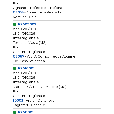
18 m
Ugnano – Trofeo della Befana
09053
- Arcieri della Real Villa
Venturini, Gaia
R2609002
dal: 03/01/2026
al: 04/01/2026
Interregionale
Toscana: Massa (MS)
18 m
Gara Interregionale
09067
- A.S.D. Comp. Frecce Apuane
De Biaso, Valentina
R2610001
dal: 03/01/2026
al: 04/01/2026
Interregionale
Marche: Civitanova Marche (MC)
18 m
Gara Interregionale
10003
- Arcieri Civitanova
Tagliaferri, Gabriele
R2611001