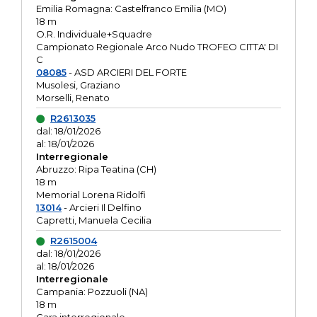
Emilia Romagna: Castelfranco Emilia (MO)
18 m
O.R. Individuale+Squadre
Campionato Regionale Arco Nudo TROFEO CITTA' DI
C
08085
- ASD ARCIERI DEL FORTE
Musolesi, Graziano
Morselli, Renato
R2613035
dal: 18/01/2026
al: 18/01/2026
Interregionale
Abruzzo: Ripa Teatina (CH)
18 m
Memorial Lorena Ridolfi
13014
- Arcieri Il Delfino
Capretti, Manuela Cecilia
R2615004
dal: 18/01/2026
al: 18/01/2026
Interregionale
Campania: Pozzuoli (NA)
18 m