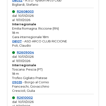
08032
- A.S.D. Ypsilon Arco Club
Bigliardi, Stefano
R2608003
dal: 10/01/2026
al: 11/01/2026
Interregionale
Emilia Romagna: Riccione (RN)
18 m
Gara interregionale 18m
08107
- ASD ARCO CLUB RICCIONE
Poli, Claudio
R2609004
dal: 10/01/2026
al: 11/01/2026
Interregionale
Toscana: Pescia (PT)
18 m
Trofeo Gigliato Pratese
09035
- Borgo al Cornio
Franceschi, Giovacchino
Crescioli, Giulia
R2610002
dal: 10/01/2026