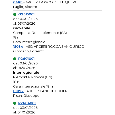
04161
- ARCIERI BOSCO DELLE QUERCE
Luglio, Alberto
G2615001
dal: 03/01/2026
al: 03/01/2026
Giovanile
Campania: Roccapiemonte (SA)
18 m
Gara interregionale
15034
- ASD ARCIERI ROCCA SAN QUIRICO
Giordano, Lorenzo
R2601001
dal: 03/01/2026
al: 04/01/2026
Interregionale
Piemonte: Priocca (CN)
18 m
Gara Interregionale 18m
01092
- ARCIERI LANGHE E ROERO
Pisan, Giuseppe
R2604001
dal: 03/01/2026
al: 04/01/2026