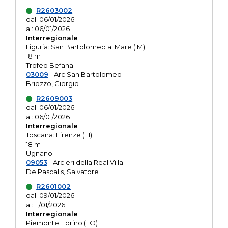
R2603002
dal: 06/01/2026
al: 06/01/2026
Interregionale
Liguria: San Bartolomeo al Mare (IM)
18 m
Trofeo Befana
03009
- Arc.San Bartolomeo
Briozzo, Giorgio
R2609003
dal: 06/01/2026
al: 06/01/2026
Interregionale
Toscana: Firenze (FI)
18 m
Ugnano
09053
- Arcieri della Real Villa
De Pascalis, Salvatore
R2601002
dal: 09/01/2026
al: 11/01/2026
Interregionale
Piemonte: Torino (TO)