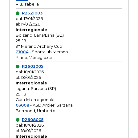
Riu, Isabella
R2621003
dal: 17/01/2026
al: 17/01/2026
Interregionale
Bolzano: Lana/Lana (BZ)
25+18
9° Merano Archery Cup
21004
- Sportclub Merano
Pinna, Mariagrazia
R2603005
dal: 18/01/2026
al: 18/01/2026
Interregionale
Liguria: Sarzana (SP)
25+18
Gara Interregionale
03008
- ASD Arcieri Sarzana
Bermond, Umberto
R2608005
dal: 18/01/2026
al: 18/01/2026
Interregionale