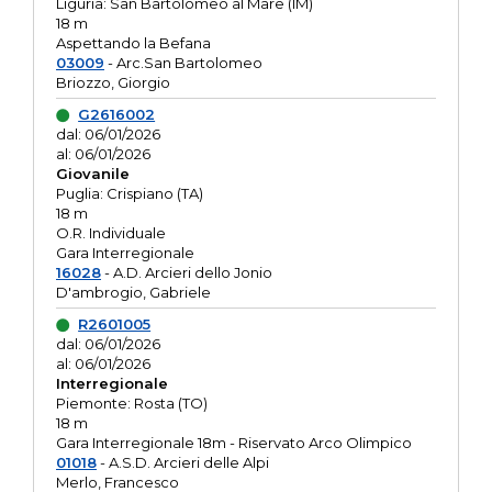
Liguria: San Bartolomeo al Mare (IM)
18 m
Aspettando la Befana
03009
- Arc.San Bartolomeo
Briozzo, Giorgio
G2616002
dal: 06/01/2026
al: 06/01/2026
Giovanile
Puglia: Crispiano (TA)
18 m
O.R. Individuale
Gara Interregionale
16028
- A.D. Arcieri dello Jonio
D'ambrogio, Gabriele
R2601005
dal: 06/01/2026
al: 06/01/2026
Interregionale
Piemonte: Rosta (TO)
18 m
Gara Interregionale 18m - Riservato Arco Olimpico
01018
- A.S.D. Arcieri delle Alpi
Merlo, Francesco