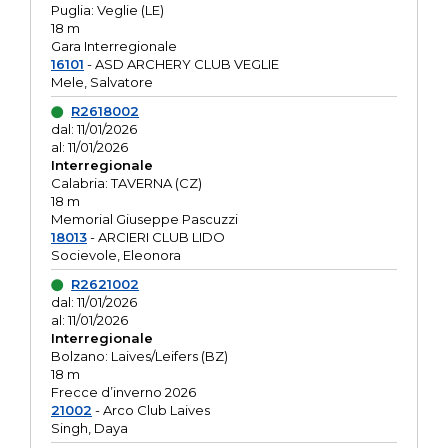
Puglia: Veglie (LE)
18 m
Gara Interregionale
16101
- ASD ARCHERY CLUB VEGLIE
Mele, Salvatore
R2618002
dal: 11/01/2026
al: 11/01/2026
Interregionale
Calabria: TAVERNA (CZ)
18 m
Memorial Giuseppe Pascuzzi
18013
- ARCIERI CLUB LIDO
Socievole, Eleonora
R2621002
dal: 11/01/2026
al: 11/01/2026
Interregionale
Bolzano: Laives/Leifers (BZ)
18 m
Frecce d’inverno 2026
21002
- Arco Club Laives
Singh, Daya