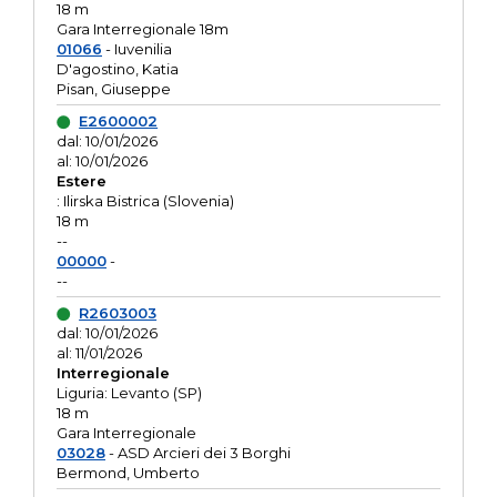
18 m
Gara Interregionale 18m
01066
- Iuvenilia
D'agostino, Katia
Pisan, Giuseppe
E2600002
dal: 10/01/2026
al: 10/01/2026
Estere
: Ilirska Bistrica (Slovenia)
18 m
--
00000
-
--
R2603003
dal: 10/01/2026
al: 11/01/2026
Interregionale
Liguria: Levanto (SP)
18 m
Gara Interregionale
03028
- ASD Arcieri dei 3 Borghi
Bermond, Umberto