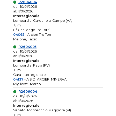
R2604004
dal: 10/01/2026
al: 11/01/2026
Interregionale
Lombardia: Cardano al Campo (VA)
18 m
8° Challenge Tre Torri
04065
- Arcieri Tre Torri
Melone, Fabio
R2604005
dal: 10/01/2026
al: 11/01/2026
Interregionale
Lombardia: Pavia (PV)
18 m
Gara Interregionale
04137
- A.S.D. ARCIERI MINERVA
Migliorati, Marco
R2606004
dal: 10/01/2026
al: 11/01/2026
Interregionale
Veneto: Montecchio Maggiore (VI)
18 m