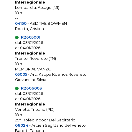
Interregionale
Lombardia: Assago (MI)
18 m
--
04150
- ASD THE BOWMEN
Roatta, Cristina
R2605001
dal: 03/01/2026
al: 04/01/2026
Interregionale
Trento: Rovereto (TN)
18 m
MEMORIAL VANZO
05005
- Arc. Kappa Kosmos Rovereto
Giovannini, Silvia
R2606003
dal: 03/01/2026
al: 04/01/2026
Interregionale
Veneto: Tribano (PD)
18 m
25° Trofeo Indoor Del Sagittario
06024
- Arcieri Sagittario del Veneto
Barotti, Tatiana