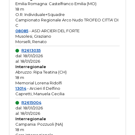
Emilia Romagna: Castelfranco Emilia (MO)
18 m
O.R. Individuale+Squadre
Campionato Regionale Arco Nudo TROFEO CITTA' DI
C
08085
- ASD ARCIERI DEL FORTE
Musolesi, Graziano
Morselli, Renato
R2613035
dal: 18/01/2026
al: 18/01/2026
Interregionale
Abruzzo: Ripa Teatina (CH)
18 m
Memorial Lorena Ridolfi
13014
- Arcieri Il Delfino
Capretti, Manuela Cecilia
R2615004
dal: 18/01/2026
al: 18/01/2026
Interregionale
Campania: Pozzuoli (NA)
18 m