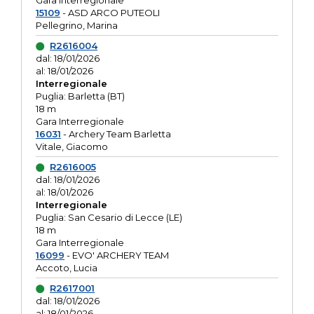
Gara interregionale
15109
- ASD ARCO PUTEOLI
Pellegrino, Marina
R2616004
dal: 18/01/2026
al: 18/01/2026
Interregionale
Puglia: Barletta (BT)
18 m
Gara Interregionale
16031
- Archery Team Barletta
Vitale, Giacomo
R2616005
dal: 18/01/2026
al: 18/01/2026
Interregionale
Puglia: San Cesario di Lecce (LE)
18 m
Gara Interregionale
16099
- EVO' ARCHERY TEAM
Accoto, Lucia
R2617001
dal: 18/01/2026
al: 18/01/2026