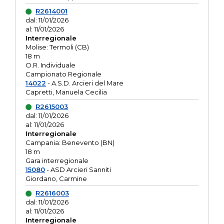
R2614001
dal: 11/01/2026
al: 11/01/2026
Interregionale
Molise: Termoli (CB)
18 m
O.R. Individuale
Campionato Regionale
14022
- A.S.D. Arcieri del Mare
Capretti, Manuela Cecilia
R2615003
dal: 11/01/2026
al: 11/01/2026
Interregionale
Campania: Benevento (BN)
18 m
Gara interregionale
15080
- ASD Arcieri Sanniti
Giordano, Carmine
R2616003
dal: 11/01/2026
al: 11/01/2026
Interregionale