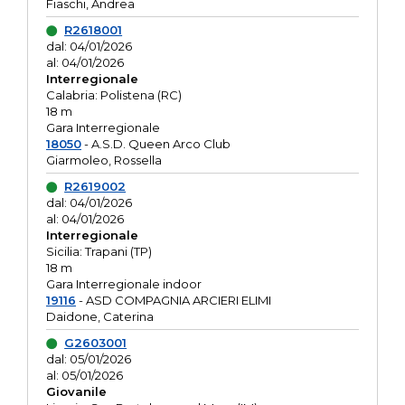
Fiaschi, Andrea
R2618001
dal: 04/01/2026
al: 04/01/2026
Interregionale
Calabria: Polistena (RC)
18 m
Gara Interregionale
18050
- A.S.D. Queen Arco Club
Giarmoleo, Rossella
R2619002
dal: 04/01/2026
al: 04/01/2026
Interregionale
Sicilia: Trapani (TP)
18 m
Gara Interregionale indoor
19116
- ASD COMPAGNIA ARCIERI ELIMI
Daidone, Caterina
G2603001
dal: 05/01/2026
al: 05/01/2026
Giovanile