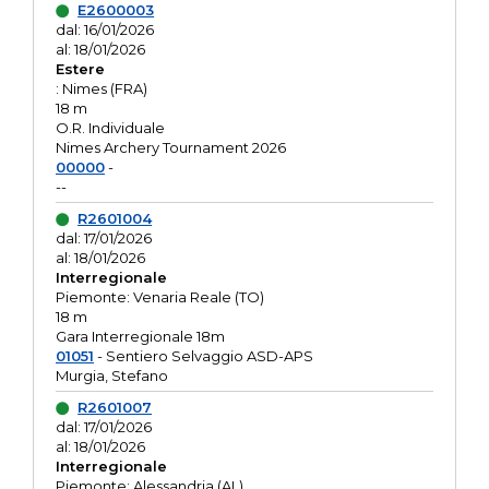
E2600003
dal: 16/01/2026
al: 18/01/2026
Estere
: Nimes (FRA)
18 m
O.R. Individuale
Nimes Archery Tournament 2026
00000
-
--
R2601004
dal: 17/01/2026
al: 18/01/2026
Interregionale
Piemonte: Venaria Reale (TO)
18 m
Gara Interregionale 18m
01051
- Sentiero Selvaggio ASD-APS
Murgia, Stefano
R2601007
dal: 17/01/2026
al: 18/01/2026
Interregionale
Piemonte: Alessandria (AL)