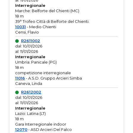
al: 11/01/2026
Interregionale
Marche: Belforte del Chienti (MC)
18 m
39° Trofeo Città di Belforte del Chienti.
10031
- Medio Chienti
Censi, Flavio
R2611002
dal: 10/01/2026
al: 11/01/2026
Interregionale
Umbria: Panicale (PG)
18 m
competizione interregionale
11016
- A.S.D. Gruppo Arcieri Simba
Caneva, Linda
R2612002
dal: 10/01/2026
al: 11/01/2026
Interregionale
Lazio: Latina (LT)
18 m
Gara Interregionale indoor
12070
- ASD Arcieri Del Falco