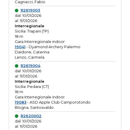
Cagnacci, Fabio
R2619003
dal: 10/01/2026
al: 11/01/2026
Interregionale
Sicilia: Trapani (TP)
18 m
Gara Interregionale indoor
19041
- Dyamond Archery Palermo
Daidone, Caterina
Lenzo, Carmela
R2619004
dal: 10/01/2026
al: 11/01/2026
Interregionale
Sicilia: Pedara (CT)
18 m
Gara Interregionale indoor
19083
- ASD Apple Club Camporotondo
Blogna, Santosvaldo
R2620002
dal: 10/01/2026
al: 11/01/2026