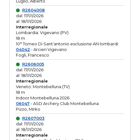
Luglio, Alberto
R2604008
dal: 17/01/2026
al: 18/01/2026
Interregionale
Lombardia: Vigevano (PV)
18 m
10° Torneo Di Sant'antonio esclusione AN lombardi
04042
- Arcieri Vigevano
Fogli, Francesco
R2606005
dal: 17/01/2026
al: 18/01/2026
Interregionale
Veneto: Montebelluna (TV)
18 m
Indoor Montebelluna 2026
06047
- ASD Archery Club Montebelluna
Pizzo, Mirko
R2607003
dal: 17/01/2026
al: 18/01/2026
Interregionale