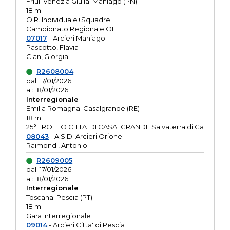
Friuli Venezia Giulia: Maniago (PN)
18 m
O.R. Individuale+Squadre
Campionato Regionale OL
07017
- Arcieri Maniago
Pascotto, Flavia
Cian, Giorgia
R2608004
dal: 17/01/2026
al: 18/01/2026
Interregionale
Emilia Romagna: Casalgrande (RE)
18 m
25° TROFEO CITTA' DI CASALGRANDE Salvaterra di Ca
08043
- A.S.D. Arcieri Orione
Raimondi, Antonio
R2609005
dal: 17/01/2026
al: 18/01/2026
Interregionale
Toscana: Pescia (PT)
18 m
Gara Interregionale
09014
- Arcieri Citta' di Pescia