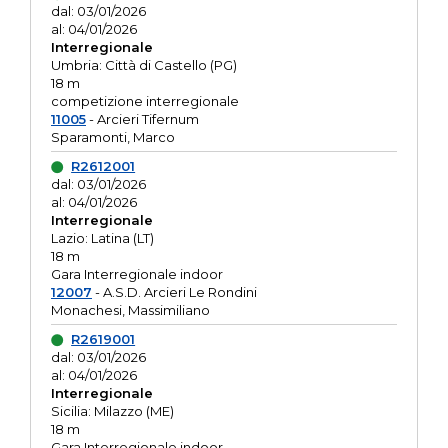
dal: 03/01/2026
al: 04/01/2026
Interregionale
Umbria: Città di Castello (PG)
18 m
competizione interregionale
11005
- Arcieri Tifernum
Sparamonti, Marco
R2612001
dal: 03/01/2026
al: 04/01/2026
Interregionale
Lazio: Latina (LT)
18 m
Gara Interregionale indoor
12007
- A.S.D. Arcieri Le Rondini
Monachesi, Massimiliano
R2619001
dal: 03/01/2026
al: 04/01/2026
Interregionale
Sicilia: Milazzo (ME)
18 m
Gara Interregionale indoor