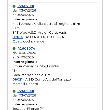
R2607001
dal: 03/01/2026
al: 04/01/2026
Interregionale
Friuli Venezia Giulia: Sesto al Reghena (PN)
18 m
3° Trofeo A.S.D. Arcieri Curtis Vadi
07025
- ASD ARCIERI CURTIS VADI
Quattrocchi, Manuel
R2608074
dal: 03/01/2026
al: 04/01/2026
Interregionale
Emilia Romagna: Moglia (MN)
18 m
Gara interregionale 18m
08021
- A.S.D.Comp.Arc.del Torrazzo
Morselli, Renato
R2609001
dal: 03/01/2026
al: 04/01/2026
Interregionale
Toscana: Firenze (FI)