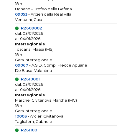
18 m
Ugnano – Trofeo della Befana
09053
- Arcieri della Real Villa
Venturini, Gaia
R2609002
dal: 03/01/2026
al: 04/01/2026
Interregionale
Toscana: Massa (MS)
18 m
Gara Interregionale
09067
- A.S.D. Comp. Frecce Apuane
De Biaso, Valentina
R2610001
dal: 03/01/2026
al: 04/01/2026
Interregionale
Marche: Civitanova Marche (MC)
18 m
Gara Interregionale
10003
- Arcieri Civitanova
Tagliaferri, Gabriele
R2611001