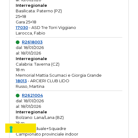
Interregionale
Basilicata: Paterno (PZ)
25+18
Gara 25+18
17030
- ASD Tre Torri Viggiano
Larocca, Fabio
R2618003
dal: 18/01/2026
al: 18/01/2026
Interregionale
Calabria: Taverna (CZ)
18 m
Memorial Mattia Scumaci e Giorgia Grande
18013
- ARCIERI CLUB LIDO
Russo, Martina
R2621004
dal: 18/01/2026
al: 18/01/2026
Interregionale
Bolzano: Lana/Lana (BZ)
18 m
O.R. Individuale+Squadre
Campionato provinciale indoor