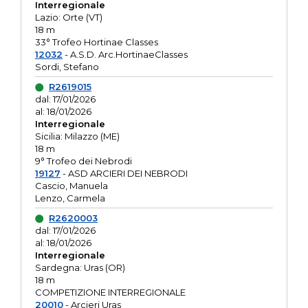
Interregionale
Lazio: Orte (VT)
18 m
33° Trofeo Hortinae Classes
12032
- A.S.D. Arc.HortinaeClasses
Sordi, Stefano
R2619015
dal: 17/01/2026
al: 18/01/2026
Interregionale
Sicilia: Milazzo (ME)
18 m
9° Trofeo dei Nebrodi
19127
- ASD ARCIERI DEI NEBRODI
Cascio, Manuela
Lenzo, Carmela
R2620003
dal: 17/01/2026
al: 18/01/2026
Interregionale
Sardegna: Uras (OR)
18 m
COMPETIZIONE INTERREGIONALE
20010
- Arcieri Uras