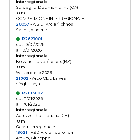
Interregionale
Sardegna: Decimomannu (CA)
18 m
COMPETIZIONE INTERREGIONALE
20057
- A.S.D. Arcieri Ichnos
Sanna, Vladimir
R2621001
dal: 10/01/2026
al: 10/01/2026
Interregionale
Bolzano: Laives/Leifers (BZ)
18 m
Winterpfeile 2026
21002
- Arco Club Laives
Singh, Daya
R2613002
dal: 11/01/2026
al: 11/01/2026
Interregionale
Abruzzo: Ripa Teatina (CH)
18 m
Gara Interregionale
13021
- ASD Arcieri delle Torri
Amura, Giuseppe