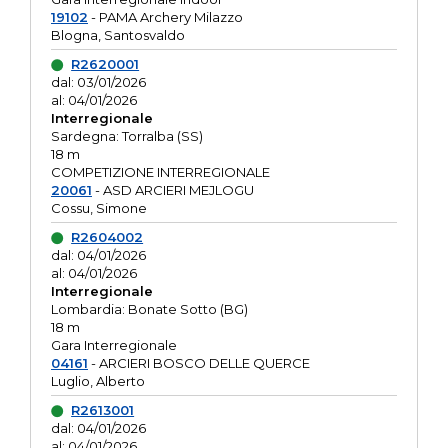
19102
- PAMA Archery Milazzo
Blogna, Santosvaldo
R2620001
dal: 03/01/2026
al: 04/01/2026
Interregionale
Sardegna: Torralba (SS)
18 m
COMPETIZIONE INTERREGIONALE
20061
- ASD ARCIERI MEJLOGU
Cossu, Simone
R2604002
dal: 04/01/2026
al: 04/01/2026
Interregionale
Lombardia: Bonate Sotto (BG)
18 m
Gara Interregionale
04161
- ARCIERI BOSCO DELLE QUERCE
Luglio, Alberto
R2613001
dal: 04/01/2026
al: 04/01/2026