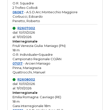
O.R. Squadre
2 Trofeo Collodi
06067
- A.S.D.Arc.Montecchio Maggiore
Corbucci, Edoardo
Peretto, Roberto
R2607002
dal: 10/01/2026
al: 11/01/2026
Interregionale
Friuli Venezia Giulia: Maniago (PN)
18 m
O.R. Individuale+Squadre
Campionato Regionale CO/AN
07017
- Arcieri Maniago
Pinna, Mariagrazia
Quattrocchi, Manuel
R2608002
dal: 10/01/2026
al: 11/01/2026
Interregionale
Emilia Romagna: Cavriago (RE)
18 m
Gara interregionale 18m