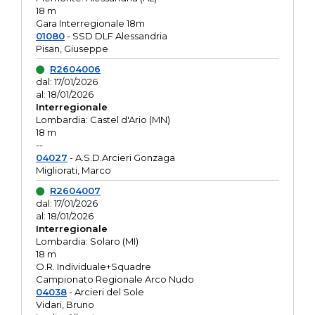
18 m
Gara Interregionale 18m
01080
- SSD DLF Alessandria
Pisan, Giuseppe
R2604006
dal: 17/01/2026
al: 18/01/2026
Interregionale
Lombardia: Castel d'Ario (MN)
18 m
--
04027
- A.S.D.Arcieri Gonzaga
Migliorati, Marco
R2604007
dal: 17/01/2026
al: 18/01/2026
Interregionale
Lombardia: Solaro (MI)
18 m
O.R. Individuale+Squadre
Campionato Regionale Arco Nudo
04038
- Arcieri del Sole
Vidari, Bruno