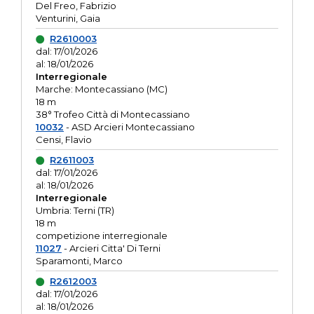
Del Freo, Fabrizio
Venturini, Gaia
R2610003
dal: 17/01/2026
al: 18/01/2026
Interregionale
Marche: Montecassiano (MC)
18 m
38° Trofeo Città di Montecassiano
10032
- ASD Arcieri Montecassiano
Censi, Flavio
R2611003
dal: 17/01/2026
al: 18/01/2026
Interregionale
Umbria: Terni (TR)
18 m
competizione interregionale
11027
- Arcieri Citta' Di Terni
Sparamonti, Marco
R2612003
dal: 17/01/2026
al: 18/01/2026