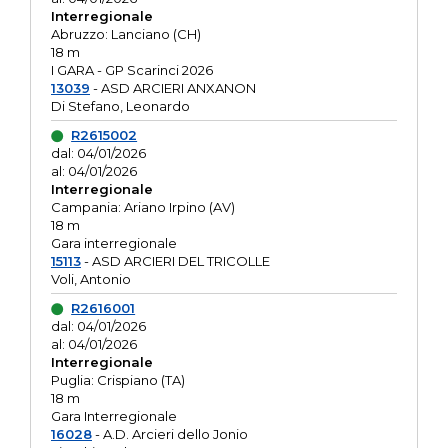
Interregionale
Abruzzo: Lanciano (CH)
18 m
I GARA - GP Scarinci 2026
13039
- ASD ARCIERI ANXANON
Di Stefano, Leonardo
R2615002
dal: 04/01/2026
al: 04/01/2026
Interregionale
Campania: Ariano Irpino (AV)
18 m
Gara interregionale
15113
- ASD ARCIERI DEL TRICOLLE
Voli, Antonio
R2616001
dal: 04/01/2026
al: 04/01/2026
Interregionale
Puglia: Crispiano (TA)
18 m
Gara Interregionale
16028
- A.D. Arcieri dello Jonio