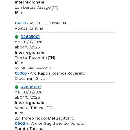
Interregionale
Lombardia: Assago (MI)
18 m
--
04150
- ASD THE BOWMEN
Roatta, Cristina
R2605001
dal: 03/01/2026
al: 04/01/2026
Interregionale
Trento: Rovereto (TN)
18 m
MEMORIAL VANZO
05005
- Arc. Kappa Kosmos Rovereto
Giovannini, Silvia
R2606003
dal: 03/01/2026
al: 04/01/2026
Interregionale
Veneto: Tribano (PD)
18 m
25° Trofeo Indoor Del Sagittario
06024
- Arcieri Sagittario del Veneto
Barotti, Tatiana