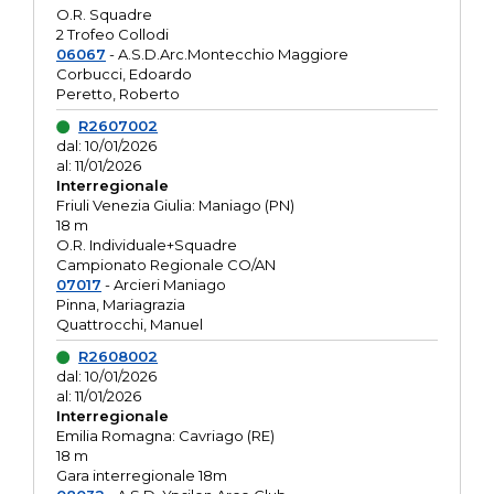
O.R. Squadre
2 Trofeo Collodi
06067
- A.S.D.Arc.Montecchio Maggiore
Corbucci, Edoardo
Peretto, Roberto
R2607002
dal: 10/01/2026
al: 11/01/2026
Interregionale
Friuli Venezia Giulia: Maniago (PN)
18 m
O.R. Individuale+Squadre
Campionato Regionale CO/AN
07017
- Arcieri Maniago
Pinna, Mariagrazia
Quattrocchi, Manuel
R2608002
dal: 10/01/2026
al: 11/01/2026
Interregionale
Emilia Romagna: Cavriago (RE)
18 m
Gara interregionale 18m