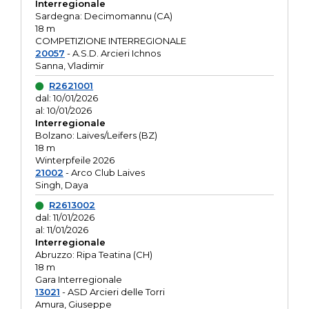
Interregionale
Sardegna: Decimomannu (CA)
18 m
COMPETIZIONE INTERREGIONALE
20057
- A.S.D. Arcieri Ichnos
Sanna, Vladimir
R2621001
dal: 10/01/2026
al: 10/01/2026
Interregionale
Bolzano: Laives/Leifers (BZ)
18 m
Winterpfeile 2026
21002
- Arco Club Laives
Singh, Daya
R2613002
dal: 11/01/2026
al: 11/01/2026
Interregionale
Abruzzo: Ripa Teatina (CH)
18 m
Gara Interregionale
13021
- ASD Arcieri delle Torri
Amura, Giuseppe