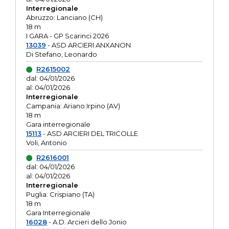
Interregionale
Abruzzo: Lanciano (CH)
18 m
I GARA - GP Scarinci 2026
13039
- ASD ARCIERI ANXANON
Di Stefano, Leonardo
R2615002
dal: 04/01/2026
al: 04/01/2026
Interregionale
Campania: Ariano Irpino (AV)
18 m
Gara interregionale
15113
- ASD ARCIERI DEL TRICOLLE
Voli, Antonio
R2616001
dal: 04/01/2026
al: 04/01/2026
Interregionale
Puglia: Crispiano (TA)
18 m
Gara Interregionale
16028
- A.D. Arcieri dello Jonio