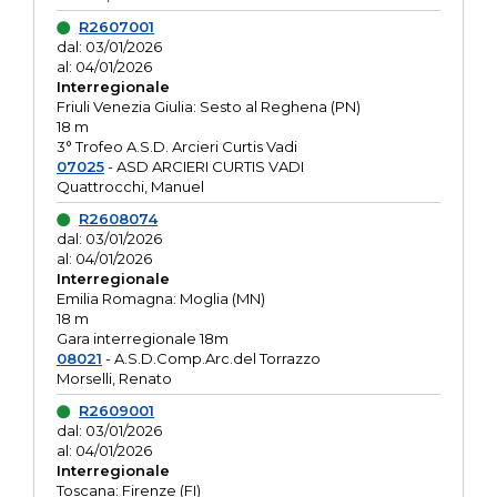
R2607001
dal: 03/01/2026
al: 04/01/2026
Interregionale
Friuli Venezia Giulia: Sesto al Reghena (PN)
18 m
3° Trofeo A.S.D. Arcieri Curtis Vadi
07025
- ASD ARCIERI CURTIS VADI
Quattrocchi, Manuel
R2608074
dal: 03/01/2026
al: 04/01/2026
Interregionale
Emilia Romagna: Moglia (MN)
18 m
Gara interregionale 18m
08021
- A.S.D.Comp.Arc.del Torrazzo
Morselli, Renato
R2609001
dal: 03/01/2026
al: 04/01/2026
Interregionale
Toscana: Firenze (FI)