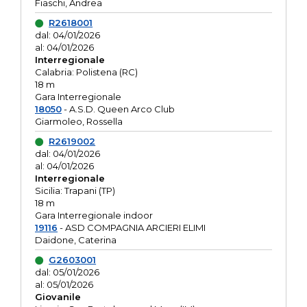
Fiaschi, Andrea
R2618001
dal: 04/01/2026
al: 04/01/2026
Interregionale
Calabria: Polistena (RC)
18 m
Gara Interregionale
18050
- A.S.D. Queen Arco Club
Giarmoleo, Rossella
R2619002
dal: 04/01/2026
al: 04/01/2026
Interregionale
Sicilia: Trapani (TP)
18 m
Gara Interregionale indoor
19116
- ASD COMPAGNIA ARCIERI ELIMI
Daidone, Caterina
G2603001
dal: 05/01/2026
al: 05/01/2026
Giovanile