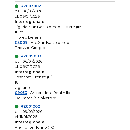
R2603002
dal: 06/01/2026
al: 06/01/2026
Interregionale
Liguria: San Bartolomeo al Mare (IM)
18 m
Trofeo Befana
03009
- Arc.San Bartolomeo
Briozzo, Giorgio
R2609003
dal: 06/01/2026
al: 06/01/2026
Interregionale
Toscana: Firenze (FI)
18 m
Ugnano
09053
- Arcieri della Real Villa
De Pascalis, Salvatore
R2601002
dal: 09/01/2026
al: 11/01/2026
Interregionale
Piemonte: Torino (TO)