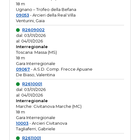
18 m
Ugnano – Trofeo della Befana
09053
- Arcieri della Real Villa
Venturini, Gaia
R2609002
dal: 03/01/2026
al: 04/01/2026
Interregionale
Toscana: Massa (MS)
18 m
Gara Interregionale
09067
- A.S.D. Comp. Frecce Apuane
De Biaso, Valentina
R2610001
dal: 03/01/2026
al: 04/01/2026
Interregionale
Marche: Civitanova Marche (MC)
18 m
Gara Interregionale
10003
- Arcieri Civitanova
Tagliaferri, Gabriele
R2611001