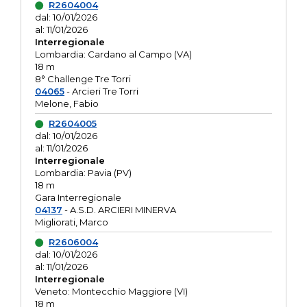
R2604004
dal: 10/01/2026
al: 11/01/2026
Interregionale
Lombardia: Cardano al Campo (VA)
18 m
8° Challenge Tre Torri
04065
- Arcieri Tre Torri
Melone, Fabio
R2604005
dal: 10/01/2026
al: 11/01/2026
Interregionale
Lombardia: Pavia (PV)
18 m
Gara Interregionale
04137
- A.S.D. ARCIERI MINERVA
Migliorati, Marco
R2606004
dal: 10/01/2026
al: 11/01/2026
Interregionale
Veneto: Montecchio Maggiore (VI)
18 m