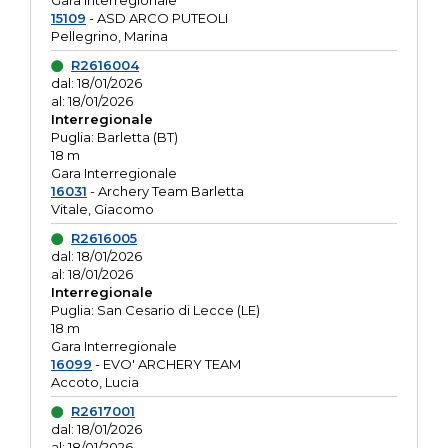
Gara interregionale
15109
- ASD ARCO PUTEOLI
Pellegrino, Marina
R2616004
dal: 18/01/2026
al: 18/01/2026
Interregionale
Puglia: Barletta (BT)
18 m
Gara Interregionale
16031
- Archery Team Barletta
Vitale, Giacomo
R2616005
dal: 18/01/2026
al: 18/01/2026
Interregionale
Puglia: San Cesario di Lecce (LE)
18 m
Gara Interregionale
16099
- EVO' ARCHERY TEAM
Accoto, Lucia
R2617001
dal: 18/01/2026
al: 18/01/2026