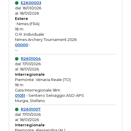
E2600003
dal: 16/01/2026
al: 18/01/2026
Estere
: Nimes (FRA)
18 m
O.R. Individuale
Nimes Archery Tournament 2026
00000
-
--
R2601004
dal: 17/01/2026
al: 18/01/2026
Interregionale
Piemonte: Venaria Reale (TO)
18 m
Gara Interregionale 18m
01051
- Sentiero Selvaggio ASD-APS
Murgia, Stefano
R2601007
dal: 17/01/2026
al: 18/01/2026
Interregionale
Piemonte: Alessandria (AL)