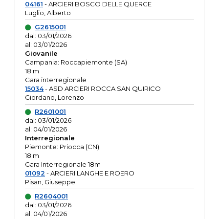
04161
- ARCIERI BOSCO DELLE QUERCE
Luglio, Alberto
G2615001
dal: 03/01/2026
al: 03/01/2026
Giovanile
Campania: Roccapiemonte (SA)
18 m
Gara interregionale
15034
- ASD ARCIERI ROCCA SAN QUIRICO
Giordano, Lorenzo
R2601001
dal: 03/01/2026
al: 04/01/2026
Interregionale
Piemonte: Priocca (CN)
18 m
Gara Interregionale 18m
01092
- ARCIERI LANGHE E ROERO
Pisan, Giuseppe
R2604001
dal: 03/01/2026
al: 04/01/2026