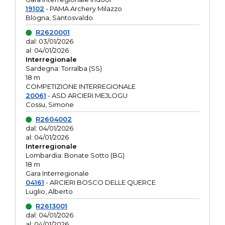
19102
- PAMA Archery Milazzo
Blogna, Santosvaldo
R2620001
dal: 03/01/2026
al: 04/01/2026
Interregionale
Sardegna: Torralba (SS)
18 m
COMPETIZIONE INTERREGIONALE
20061
- ASD ARCIERI MEJLOGU
Cossu, Simone
R2604002
dal: 04/01/2026
al: 04/01/2026
Interregionale
Lombardia: Bonate Sotto (BG)
18 m
Gara Interregionale
04161
- ARCIERI BOSCO DELLE QUERCE
Luglio, Alberto
R2613001
dal: 04/01/2026
al: 04/01/2026