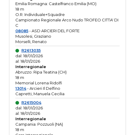
Emilia Romagna: Castelfranco Emilia (MO)
18 m
O.R. Individuale+Squadre
Campionato Regionale Arco Nudo TROFEO CITTA' DI
C
08085
- ASD ARCIERI DEL FORTE
Musolesi, Graziano
Morselli, Renato
R2613035
dal: 18/01/2026
al: 18/01/2026
Interregionale
Abruzzo: Ripa Teatina (CH)
18 m
Memorial Lorena Ridolfi
13014
- Arcieri Il Delfino
Capretti, Manuela Cecilia
R2615004
dal: 18/01/2026
al: 18/01/2026
Interregionale
Campania: Pozzuoli (NA)
18 m