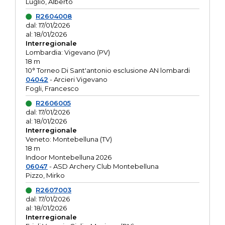
Luglio, Alberto
R2604008
dal: 17/01/2026
al: 18/01/2026
Interregionale
Lombardia: Vigevano (PV)
18 m
10° Torneo Di Sant'antonio esclusione AN lombardi
04042
- Arcieri Vigevano
Fogli, Francesco
R2606005
dal: 17/01/2026
al: 18/01/2026
Interregionale
Veneto: Montebelluna (TV)
18 m
Indoor Montebelluna 2026
06047
- ASD Archery Club Montebelluna
Pizzo, Mirko
R2607003
dal: 17/01/2026
al: 18/01/2026
Interregionale