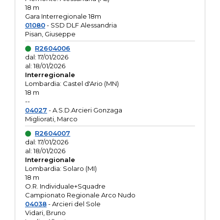
18 m
Gara Interregionale 18m
01080
- SSD DLF Alessandria
Pisan, Giuseppe
R2604006
dal: 17/01/2026
al: 18/01/2026
Interregionale
Lombardia: Castel d'Ario (MN)
18 m
--
04027
- A.S.D.Arcieri Gonzaga
Migliorati, Marco
R2604007
dal: 17/01/2026
al: 18/01/2026
Interregionale
Lombardia: Solaro (MI)
18 m
O.R. Individuale+Squadre
Campionato Regionale Arco Nudo
04038
- Arcieri del Sole
Vidari, Bruno