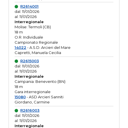
R2614001
dal: 11/01/2026
al: 11/01/2026
Interregionale
Molise: Termoli (CB)
18 m
O.R. Individuale
Campionato Regionale
14022
- A.S.D. Arcieri del Mare
Capretti, Manuela Cecilia
R2615003
dal: 11/01/2026
al: 11/01/2026
Interregionale
Campania: Benevento (BN)
18 m
Gara interregionale
15080
- ASD Arcieri Sanniti
Giordano, Carmine
R2616003
dal: 11/01/2026
al: 11/01/2026
Interregionale