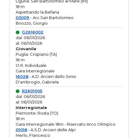
Liguria: San Bartolomeo al Mare (IM)
18 m
Aspettando la Befana
03009
- Arc.San Bartolomeo
Briozzo, Giorgio
G2616002
dal: 06/01/2026
al: 06/01/2026
Giovanile
Puglia: Crispiano (TA)
18 m
O.R. Individuale
Gara Interregionale
16028
- A.D. Arcieri dello Jonio
D'ambrogio, Gabriele
R2601005
dal: 06/01/2026
al: 06/01/2026
Interregionale
Piemonte: Rosta (TO)
18 m
Gara Interregionale 18m - Riservato Arco Olimpico
01018
- A.S.D. Arcieri delle Alpi
Merlo, Francesco