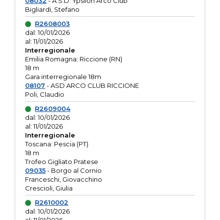
08032
- A.S.D. Ypsilon Arco Club
Bigliardi, Stefano
R2608003
dal: 10/01/2026
al: 11/01/2026
Interregionale
Emilia Romagna: Riccione (RN)
18 m
Gara interregionale 18m
08107
- ASD ARCO CLUB RICCIONE
Poli, Claudio
R2609004
dal: 10/01/2026
al: 11/01/2026
Interregionale
Toscana: Pescia (PT)
18 m
Trofeo Gigliato Pratese
09035
- Borgo al Cornio
Franceschi, Giovacchino
Crescioli, Giulia
R2610002
dal: 10/01/2026