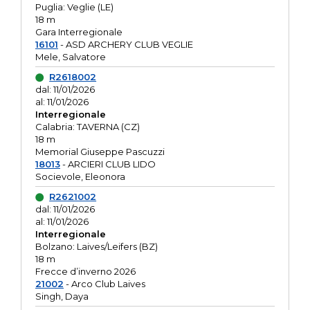
Puglia: Veglie (LE)
18 m
Gara Interregionale
16101
- ASD ARCHERY CLUB VEGLIE
Mele, Salvatore
R2618002
dal: 11/01/2026
al: 11/01/2026
Interregionale
Calabria: TAVERNA (CZ)
18 m
Memorial Giuseppe Pascuzzi
18013
- ARCIERI CLUB LIDO
Socievole, Eleonora
R2621002
dal: 11/01/2026
al: 11/01/2026
Interregionale
Bolzano: Laives/Leifers (BZ)
18 m
Frecce d’inverno 2026
21002
- Arco Club Laives
Singh, Daya