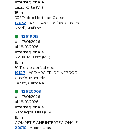
Interregionale
Lazio: Orte (VT)
18 m
33° Trofeo Hortinae Classes
12032
- A.S.D. Arc.HortinaeClasses
Sordi, Stefano
R2619015
dal: 17/01/2026
al: 18/01/2026
Interregionale
Sicilia: Milazzo (ME)
18 m
9° Trofeo dei Nebrodi
19127
- ASD ARCIERI DEI NEBRODI
Cascio, Manuela
Lenzo, Carmela
R2620003
dal: 17/01/2026
al: 18/01/2026
Interregionale
Sardegna: Uras (OR)
18 m
COMPETIZIONE INTERREGIONALE
20010
- Arcieri Uras