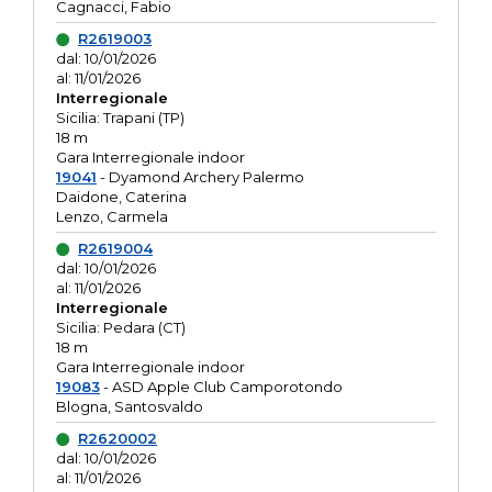
Cagnacci, Fabio
R2619003
dal: 10/01/2026
al: 11/01/2026
Interregionale
Sicilia: Trapani (TP)
18 m
Gara Interregionale indoor
19041
- Dyamond Archery Palermo
Daidone, Caterina
Lenzo, Carmela
R2619004
dal: 10/01/2026
al: 11/01/2026
Interregionale
Sicilia: Pedara (CT)
18 m
Gara Interregionale indoor
19083
- ASD Apple Club Camporotondo
Blogna, Santosvaldo
R2620002
dal: 10/01/2026
al: 11/01/2026