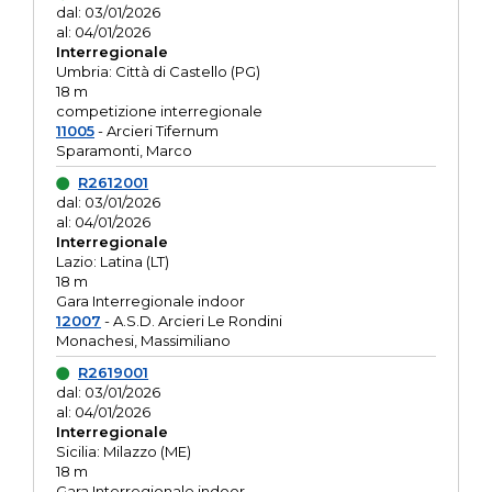
dal: 03/01/2026
al: 04/01/2026
Interregionale
Umbria: Città di Castello (PG)
18 m
competizione interregionale
11005
- Arcieri Tifernum
Sparamonti, Marco
R2612001
dal: 03/01/2026
al: 04/01/2026
Interregionale
Lazio: Latina (LT)
18 m
Gara Interregionale indoor
12007
- A.S.D. Arcieri Le Rondini
Monachesi, Massimiliano
R2619001
dal: 03/01/2026
al: 04/01/2026
Interregionale
Sicilia: Milazzo (ME)
18 m
Gara Interregionale indoor