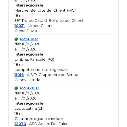
al: 11/01/2026
Interregionale
Marche: Belforte del Chienti (MC)
18 m
39° Trofeo Città di Belforte del Chienti.
10031
- Medio Chienti
Censi, Flavio
R2611002
dal: 10/01/2026
al: 11/01/2026
Interregionale
Umbria: Panicale (PG)
18 m
competizione interregionale
11016
- A.S.D. Gruppo Arcieri Simba
Caneva, Linda
R2612002
dal: 10/01/2026
al: 11/01/2026
Interregionale
Lazio: Latina (LT)
18 m
Gara Interregionale indoor
12070
- ASD Arcieri Del Falco