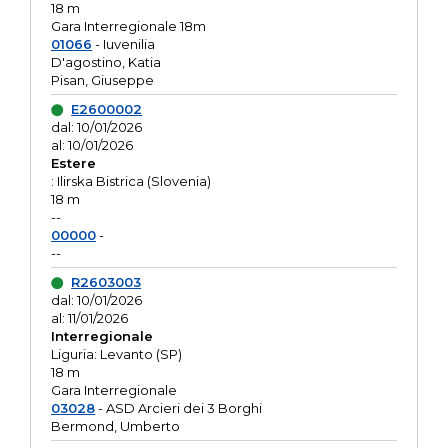
18 m
Gara Interregionale 18m
01066
- Iuvenilia
D'agostino, Katia
Pisan, Giuseppe
E2600002
dal: 10/01/2026
al: 10/01/2026
Estere
: Ilirska Bistrica (Slovenia)
18 m
--
00000
-
--
R2603003
dal: 10/01/2026
al: 11/01/2026
Interregionale
Liguria: Levanto (SP)
18 m
Gara Interregionale
03028
- ASD Arcieri dei 3 Borghi
Bermond, Umberto