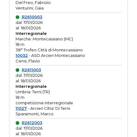
Del Freo, Fabrizio
Venturini, Gaia
R2610003
dal: 17/01/2026
al: 18/01/2026
Interregionale
Marche: Montecassiano (MC)
18 m
38° Trofeo Città di Montecassiano
10032
- ASD Arcieri Montecassiano
Censi, Flavio
R2611003
dal: 17/01/2026
al: 18/01/2026
Interregionale
Umbria: Terni (TR)
18 m
competizione interregionale
11027
- Arcieri Citta' Di Terni
Sparamonti, Marco
R2612003
dal: 17/01/2026
al: 18/01/2026