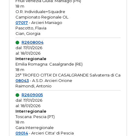
Friuli Venezia Giulia: Maniago (PN)
18 m
O.R. Individuale+Squadre
Campionato Regionale OL
07017
- Arcieri Maniago
Pascotto, Flavia
Cian, Giorgia
R2608004
dal: 17/01/2026
al: 18/01/2026
Interregionale
Emilia Romagna: Casalgrande (RE)
18 m
25° TROFEO CITTA' DI CASALGRANDE Salvaterra di Ca
08043
- A.S.D. Arcieri Orione
Raimondi, Antonio
R2609005
dal: 17/01/2026
al: 18/01/2026
Interregionale
Toscana: Pescia (PT)
18 m
Gara Interregionale
09014
- Arcieri Citta' di Pescia