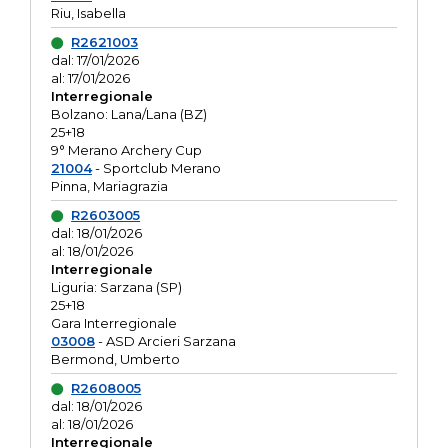
Riu, Isabella
R2621003
dal: 17/01/2026
al: 17/01/2026
Interregionale
Bolzano: Lana/Lana (BZ)
25+18
9° Merano Archery Cup
21004
- Sportclub Merano
Pinna, Mariagrazia
R2603005
dal: 18/01/2026
al: 18/01/2026
Interregionale
Liguria: Sarzana (SP)
25+18
Gara Interregionale
03008
- ASD Arcieri Sarzana
Bermond, Umberto
R2608005
dal: 18/01/2026
al: 18/01/2026
Interregionale