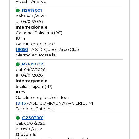
Fiaschi, Andrea
R2618001
dal: 04/01/2026
al: 04/01/2026
Interregionale
Calabria: Polistena (RC)
18 m
Gara Interregionale
18050
- A.S.D. Queen Arco Club
Giarmoleo, Rossella
R2619002
dal: 04/01/2026
al: 04/01/2026
Interregionale
Sicilia: Trapani (TP)
18 m
Gara Interregionale indoor
19116
- ASD COMPAGNIA ARCIERI ELIMI
Daidone, Caterina
G2603001
dal: 05/01/2026
al: 05/01/2026
Giovanile