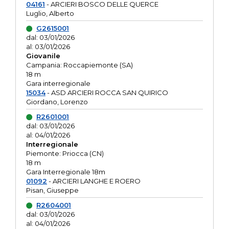
04161
- ARCIERI BOSCO DELLE QUERCE
Luglio, Alberto
G2615001
dal: 03/01/2026
al: 03/01/2026
Giovanile
Campania: Roccapiemonte (SA)
18 m
Gara interregionale
15034
- ASD ARCIERI ROCCA SAN QUIRICO
Giordano, Lorenzo
R2601001
dal: 03/01/2026
al: 04/01/2026
Interregionale
Piemonte: Priocca (CN)
18 m
Gara Interregionale 18m
01092
- ARCIERI LANGHE E ROERO
Pisan, Giuseppe
R2604001
dal: 03/01/2026
al: 04/01/2026