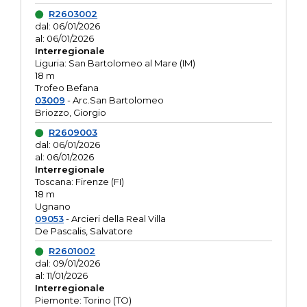
R2603002
dal: 06/01/2026
al: 06/01/2026
Interregionale
Liguria: San Bartolomeo al Mare (IM)
18 m
Trofeo Befana
03009
- Arc.San Bartolomeo
Briozzo, Giorgio
R2609003
dal: 06/01/2026
al: 06/01/2026
Interregionale
Toscana: Firenze (FI)
18 m
Ugnano
09053
- Arcieri della Real Villa
De Pascalis, Salvatore
R2601002
dal: 09/01/2026
al: 11/01/2026
Interregionale
Piemonte: Torino (TO)