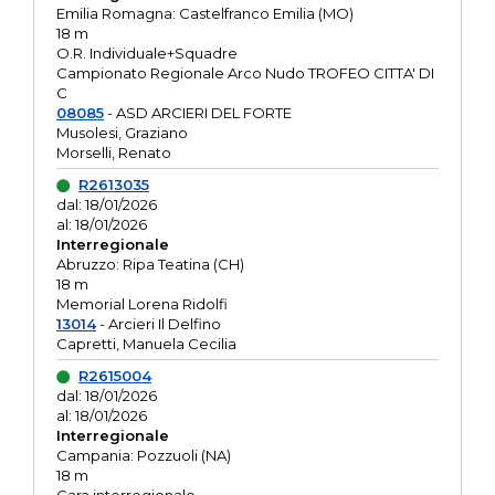
Emilia Romagna: Castelfranco Emilia (MO)
18 m
O.R. Individuale+Squadre
Campionato Regionale Arco Nudo TROFEO CITTA' DI
C
08085
- ASD ARCIERI DEL FORTE
Musolesi, Graziano
Morselli, Renato
R2613035
dal: 18/01/2026
al: 18/01/2026
Interregionale
Abruzzo: Ripa Teatina (CH)
18 m
Memorial Lorena Ridolfi
13014
- Arcieri Il Delfino
Capretti, Manuela Cecilia
R2615004
dal: 18/01/2026
al: 18/01/2026
Interregionale
Campania: Pozzuoli (NA)
18 m