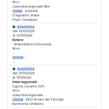
18 m
Gara Interregionale 18m
01066
- Iuvenilia
D'agostino, Katia
Pisan, Giuseppe
E2600002
dal: 10/01/2026
al: 10/01/2026
Estere
: Ilirska Bistrica (Slovenia)
18 m
--
00000
-
--
R2603003
dal: 10/01/2026
al: 11/01/2026
Interregionale
Liguria: Levanto (SP)
18 m
Gara Interregionale
03028
- ASD Arcieri dei 3 Borghi
Bermond, Umberto