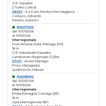
O.R. Squadre
2 Trofeo Collodi
06067
- A.S.D.Arc.Montecchio Maggiore
Corbucci, Edoardo
Peretto, Roberto
R2607002
dal: 10/01/2026
al: 11/01/2026
Interregionale
Friuli Venezia Giulia: Maniago (PN)
18 m
O.R. Individuale+Squadre
Campionato Regionale CO/AN
07017
- Arcieri Maniago
Pinna, Mariagrazia
Quattrocchi, Manuel
R2608002
dal: 10/01/2026
al: 11/01/2026
Interregionale
Emilia Romagna: Cavriago (RE)
18 m
Gara interregionale 18m