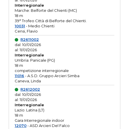
al: 11/01/2026
Interregionale
Marche: Belforte del Chienti (MC)
18 m
39° Trofeo Città di Belforte del Chienti.
10031
- Medio Chienti
Censi, Flavio
R2611002
dal: 10/01/2026
al: 11/01/2026
Interregionale
Umbria: Panicale (PG)
18 m
competizione interregionale
11016
- A.S.D. Gruppo Arcieri Simba
Caneva, Linda
R2612002
dal: 10/01/2026
al: 11/01/2026
Interregionale
Lazio: Latina (LT)
18 m
Gara Interregionale indoor
12070
- ASD Arcieri Del Falco