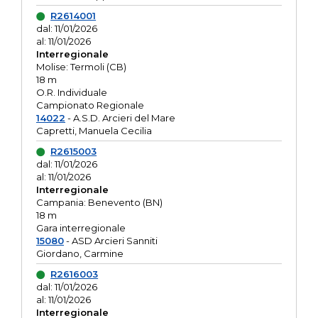
R2614001
dal: 11/01/2026
al: 11/01/2026
Interregionale
Molise: Termoli (CB)
18 m
O.R. Individuale
Campionato Regionale
14022
- A.S.D. Arcieri del Mare
Capretti, Manuela Cecilia
R2615003
dal: 11/01/2026
al: 11/01/2026
Interregionale
Campania: Benevento (BN)
18 m
Gara interregionale
15080
- ASD Arcieri Sanniti
Giordano, Carmine
R2616003
dal: 11/01/2026
al: 11/01/2026
Interregionale