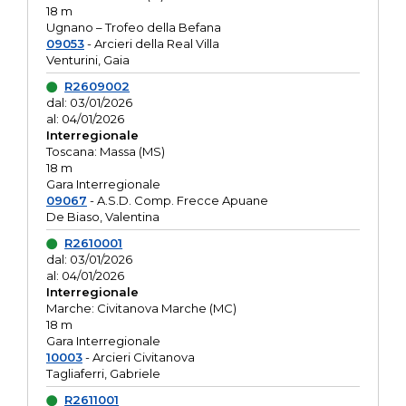
18 m
Ugnano – Trofeo della Befana
09053
- Arcieri della Real Villa
Venturini, Gaia
R2609002
dal: 03/01/2026
al: 04/01/2026
Interregionale
Toscana: Massa (MS)
18 m
Gara Interregionale
09067
- A.S.D. Comp. Frecce Apuane
De Biaso, Valentina
R2610001
dal: 03/01/2026
al: 04/01/2026
Interregionale
Marche: Civitanova Marche (MC)
18 m
Gara Interregionale
10003
- Arcieri Civitanova
Tagliaferri, Gabriele
R2611001