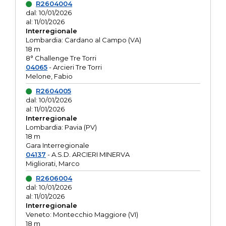
R2604004
dal: 10/01/2026
al: 11/01/2026
Interregionale
Lombardia: Cardano al Campo (VA)
18 m
8° Challenge Tre Torri
04065
- Arcieri Tre Torri
Melone, Fabio
R2604005
dal: 10/01/2026
al: 11/01/2026
Interregionale
Lombardia: Pavia (PV)
18 m
Gara Interregionale
04137
- A.S.D. ARCIERI MINERVA
Migliorati, Marco
R2606004
dal: 10/01/2026
al: 11/01/2026
Interregionale
Veneto: Montecchio Maggiore (VI)
18 m