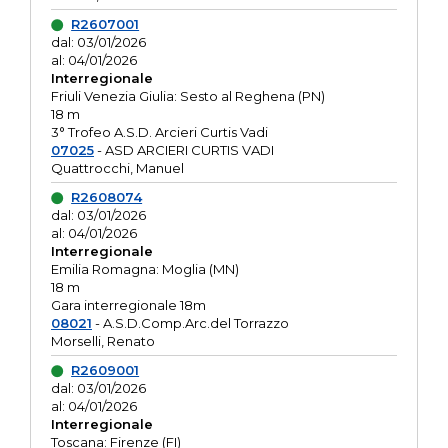
R2607001
dal: 03/01/2026
al: 04/01/2026
Interregionale
Friuli Venezia Giulia: Sesto al Reghena (PN)
18 m
3° Trofeo A.S.D. Arcieri Curtis Vadi
07025
- ASD ARCIERI CURTIS VADI
Quattrocchi, Manuel
R2608074
dal: 03/01/2026
al: 04/01/2026
Interregionale
Emilia Romagna: Moglia (MN)
18 m
Gara interregionale 18m
08021
- A.S.D.Comp.Arc.del Torrazzo
Morselli, Renato
R2609001
dal: 03/01/2026
al: 04/01/2026
Interregionale
Toscana: Firenze (FI)