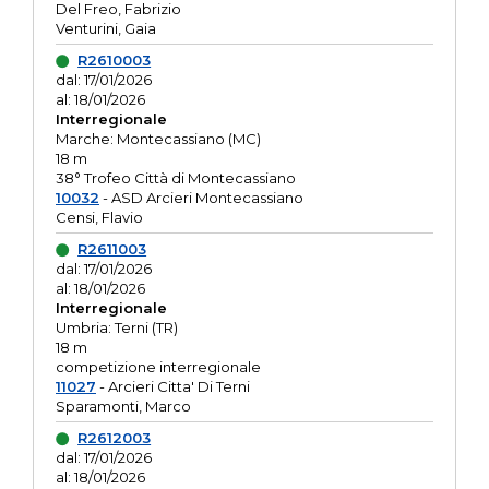
Del Freo, Fabrizio
Venturini, Gaia
R2610003
dal: 17/01/2026
al: 18/01/2026
Interregionale
Marche: Montecassiano (MC)
18 m
38° Trofeo Città di Montecassiano
10032
- ASD Arcieri Montecassiano
Censi, Flavio
R2611003
dal: 17/01/2026
al: 18/01/2026
Interregionale
Umbria: Terni (TR)
18 m
competizione interregionale
11027
- Arcieri Citta' Di Terni
Sparamonti, Marco
R2612003
dal: 17/01/2026
al: 18/01/2026