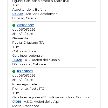
Liguria: San Bartolomeo al Mare (IM)
18 m
Aspettando la Befana
03009
- Arc.San Bartolomeo
Briozzo, Giorgio
G2616002
dal: 06/01/2026
al: 06/01/2026
Giovanile
Puglia: Crispiano (TA)
18 m
O.R. Individuale
Gara Interregionale
16028
- A.D. Arcieri dello Jonio
D'ambrogio, Gabriele
R2601005
dal: 06/01/2026
al: 06/01/2026
Interregionale
Piemonte: Rosta (TO)
18 m
Gara Interregionale 18m - Riservato Arco Olimpico
01018
- A.S.D. Arcieri delle Alpi
Merlo, Francesco