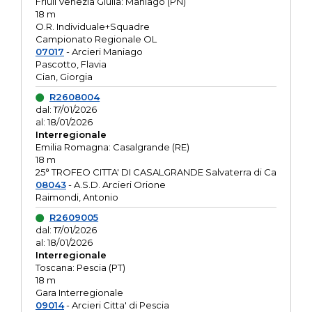
Friuli Venezia Giulia: Maniago (PN)
18 m
O.R. Individuale+Squadre
Campionato Regionale OL
07017
- Arcieri Maniago
Pascotto, Flavia
Cian, Giorgia
R2608004
dal: 17/01/2026
al: 18/01/2026
Interregionale
Emilia Romagna: Casalgrande (RE)
18 m
25° TROFEO CITTA' DI CASALGRANDE Salvaterra di Ca
08043
- A.S.D. Arcieri Orione
Raimondi, Antonio
R2609005
dal: 17/01/2026
al: 18/01/2026
Interregionale
Toscana: Pescia (PT)
18 m
Gara Interregionale
09014
- Arcieri Citta' di Pescia