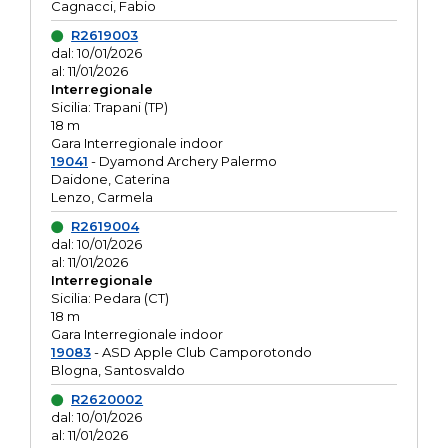
Cagnacci, Fabio
R2619003
dal: 10/01/2026
al: 11/01/2026
Interregionale
Sicilia: Trapani (TP)
18 m
Gara Interregionale indoor
19041
- Dyamond Archery Palermo
Daidone, Caterina
Lenzo, Carmela
R2619004
dal: 10/01/2026
al: 11/01/2026
Interregionale
Sicilia: Pedara (CT)
18 m
Gara Interregionale indoor
19083
- ASD Apple Club Camporotondo
Blogna, Santosvaldo
R2620002
dal: 10/01/2026
al: 11/01/2026