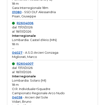
18 m
Gara Interregionale 18m
01080
- SSD DLF Alessandria
Pisan, Giuseppe
R2604006
dal: 17/01/2026
al: 18/01/2026
Interregionale
Lombardia: Castel d'Ario (MN)
18 m
--
04027
- A.S.D.Arcieri Gonzaga
Migliorati, Marco
R2604007
dal: 17/01/2026
al: 18/01/2026
Interregionale
Lombardia: Solaro (MI)
18 m
O.R. Individuale+Squadre
Campionato Regionale Arco Nudo
04038
- Arcieri del Sole
Vidari, Bruno