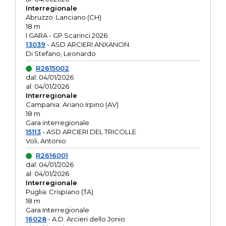
Interregionale
Abruzzo: Lanciano (CH)
18 m
I GARA - GP Scarinci 2026
13039
- ASD ARCIERI ANXANON
Di Stefano, Leonardo
R2615002
dal: 04/01/2026
al: 04/01/2026
Interregionale
Campania: Ariano Irpino (AV)
18 m
Gara interregionale
15113
- ASD ARCIERI DEL TRICOLLE
Voli, Antonio
R2616001
dal: 04/01/2026
al: 04/01/2026
Interregionale
Puglia: Crispiano (TA)
18 m
Gara Interregionale
16028
- A.D. Arcieri dello Jonio