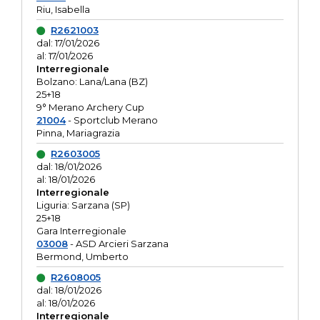
Riu, Isabella
R2621003
dal: 17/01/2026
al: 17/01/2026
Interregionale
Bolzano: Lana/Lana (BZ)
25+18
9° Merano Archery Cup
21004
- Sportclub Merano
Pinna, Mariagrazia
R2603005
dal: 18/01/2026
al: 18/01/2026
Interregionale
Liguria: Sarzana (SP)
25+18
Gara Interregionale
03008
- ASD Arcieri Sarzana
Bermond, Umberto
R2608005
dal: 18/01/2026
al: 18/01/2026
Interregionale