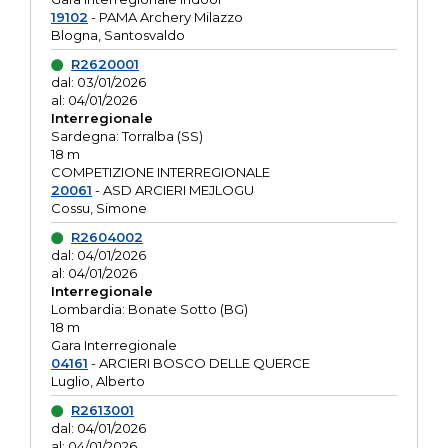
19102
- PAMA Archery Milazzo
Blogna, Santosvaldo
R2620001
dal: 03/01/2026
al: 04/01/2026
Interregionale
Sardegna: Torralba (SS)
18 m
COMPETIZIONE INTERREGIONALE
20061
- ASD ARCIERI MEJLOGU
Cossu, Simone
R2604002
dal: 04/01/2026
al: 04/01/2026
Interregionale
Lombardia: Bonate Sotto (BG)
18 m
Gara Interregionale
04161
- ARCIERI BOSCO DELLE QUERCE
Luglio, Alberto
R2613001
dal: 04/01/2026
al: 04/01/2026