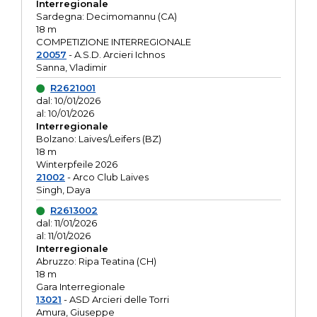
Interregionale
Sardegna: Decimomannu (CA)
18 m
COMPETIZIONE INTERREGIONALE
20057
- A.S.D. Arcieri Ichnos
Sanna, Vladimir
R2621001
dal: 10/01/2026
al: 10/01/2026
Interregionale
Bolzano: Laives/Leifers (BZ)
18 m
Winterpfeile 2026
21002
- Arco Club Laives
Singh, Daya
R2613002
dal: 11/01/2026
al: 11/01/2026
Interregionale
Abruzzo: Ripa Teatina (CH)
18 m
Gara Interregionale
13021
- ASD Arcieri delle Torri
Amura, Giuseppe