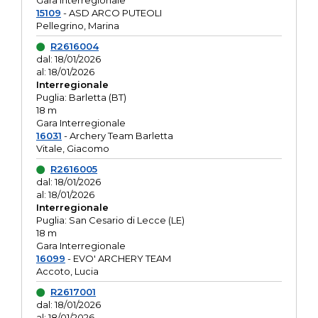
Gara interregionale
15109
- ASD ARCO PUTEOLI
Pellegrino, Marina
R2616004
dal: 18/01/2026
al: 18/01/2026
Interregionale
Puglia: Barletta (BT)
18 m
Gara Interregionale
16031
- Archery Team Barletta
Vitale, Giacomo
R2616005
dal: 18/01/2026
al: 18/01/2026
Interregionale
Puglia: San Cesario di Lecce (LE)
18 m
Gara Interregionale
16099
- EVO' ARCHERY TEAM
Accoto, Lucia
R2617001
dal: 18/01/2026
al: 18/01/2026