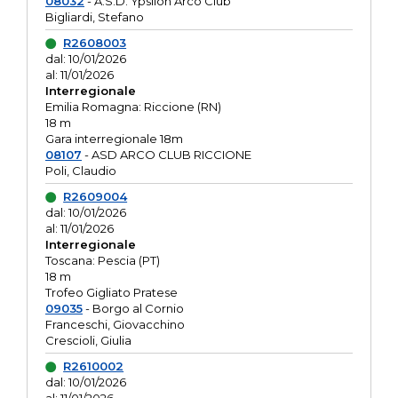
08032
- A.S.D. Ypsilon Arco Club
Bigliardi, Stefano
R2608003
dal: 10/01/2026
al: 11/01/2026
Interregionale
Emilia Romagna: Riccione (RN)
18 m
Gara interregionale 18m
08107
- ASD ARCO CLUB RICCIONE
Poli, Claudio
R2609004
dal: 10/01/2026
al: 11/01/2026
Interregionale
Toscana: Pescia (PT)
18 m
Trofeo Gigliato Pratese
09035
- Borgo al Cornio
Franceschi, Giovacchino
Crescioli, Giulia
R2610002
dal: 10/01/2026