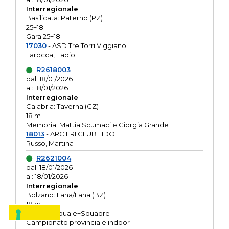
Interregionale
Basilicata: Paterno (PZ)
25+18
Gara 25+18
17030
- ASD Tre Torri Viggiano
Larocca, Fabio
R2618003
dal: 18/01/2026
al: 18/01/2026
Interregionale
Calabria: Taverna (CZ)
18 m
Memorial Mattia Scumaci e Giorgia Grande
18013
- ARCIERI CLUB LIDO
Russo, Martina
R2621004
dal: 18/01/2026
al: 18/01/2026
Interregionale
Bolzano: Lana/Lana (BZ)
18 m
O.R. Individuale+Squadre
Campionato provinciale indoor