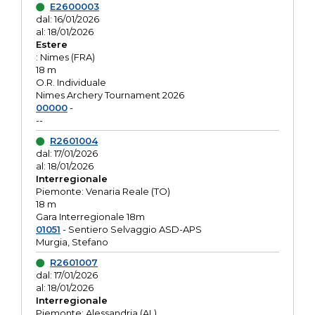
E2600003
dal: 16/01/2026
al: 18/01/2026
Estere
: Nimes (FRA)
18 m
O.R. Individuale
Nimes Archery Tournament 2026
00000
-
--
R2601004
dal: 17/01/2026
al: 18/01/2026
Interregionale
Piemonte: Venaria Reale (TO)
18 m
Gara Interregionale 18m
01051
- Sentiero Selvaggio ASD-APS
Murgia, Stefano
R2601007
dal: 17/01/2026
al: 18/01/2026
Interregionale
Piemonte: Alessandria (AL)