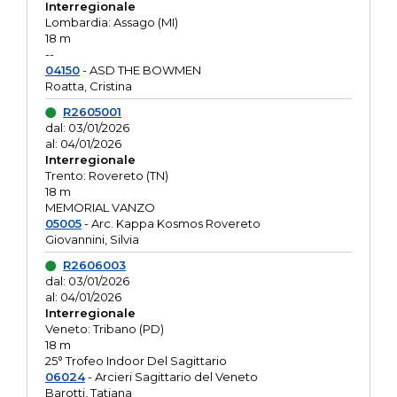
Interregionale
Lombardia: Assago (MI)
18 m
--
04150
- ASD THE BOWMEN
Roatta, Cristina
R2605001
dal: 03/01/2026
al: 04/01/2026
Interregionale
Trento: Rovereto (TN)
18 m
MEMORIAL VANZO
05005
- Arc. Kappa Kosmos Rovereto
Giovannini, Silvia
R2606003
dal: 03/01/2026
al: 04/01/2026
Interregionale
Veneto: Tribano (PD)
18 m
25° Trofeo Indoor Del Sagittario
06024
- Arcieri Sagittario del Veneto
Barotti, Tatiana