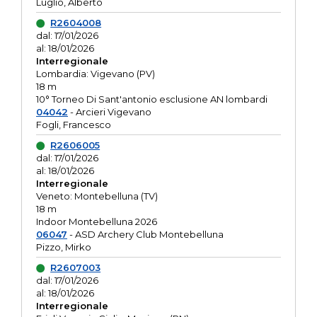
Luglio, Alberto
R2604008
dal: 17/01/2026
al: 18/01/2026
Interregionale
Lombardia: Vigevano (PV)
18 m
10° Torneo Di Sant'antonio esclusione AN lombardi
04042
- Arcieri Vigevano
Fogli, Francesco
R2606005
dal: 17/01/2026
al: 18/01/2026
Interregionale
Veneto: Montebelluna (TV)
18 m
Indoor Montebelluna 2026
06047
- ASD Archery Club Montebelluna
Pizzo, Mirko
R2607003
dal: 17/01/2026
al: 18/01/2026
Interregionale