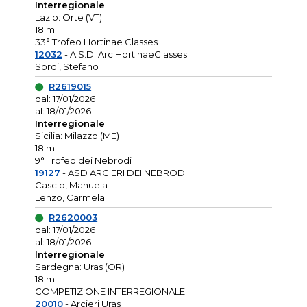
Interregionale
Lazio: Orte (VT)
18 m
33° Trofeo Hortinae Classes
12032
- A.S.D. Arc.HortinaeClasses
Sordi, Stefano
R2619015
dal: 17/01/2026
al: 18/01/2026
Interregionale
Sicilia: Milazzo (ME)
18 m
9° Trofeo dei Nebrodi
19127
- ASD ARCIERI DEI NEBRODI
Cascio, Manuela
Lenzo, Carmela
R2620003
dal: 17/01/2026
al: 18/01/2026
Interregionale
Sardegna: Uras (OR)
18 m
COMPETIZIONE INTERREGIONALE
20010
- Arcieri Uras