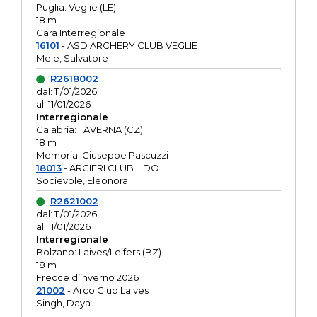
Puglia: Veglie (LE)
18 m
Gara Interregionale
16101
- ASD ARCHERY CLUB VEGLIE
Mele, Salvatore
R2618002
dal: 11/01/2026
al: 11/01/2026
Interregionale
Calabria: TAVERNA (CZ)
18 m
Memorial Giuseppe Pascuzzi
18013
- ARCIERI CLUB LIDO
Socievole, Eleonora
R2621002
dal: 11/01/2026
al: 11/01/2026
Interregionale
Bolzano: Laives/Leifers (BZ)
18 m
Frecce d’inverno 2026
21002
- Arco Club Laives
Singh, Daya