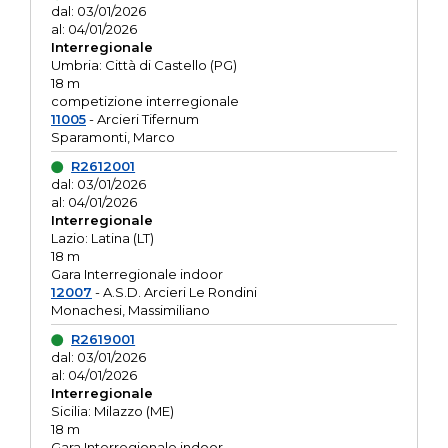
dal: 03/01/2026
al: 04/01/2026
Interregionale
Umbria: Città di Castello (PG)
18 m
competizione interregionale
11005
- Arcieri Tifernum
Sparamonti, Marco
R2612001
dal: 03/01/2026
al: 04/01/2026
Interregionale
Lazio: Latina (LT)
18 m
Gara Interregionale indoor
12007
- A.S.D. Arcieri Le Rondini
Monachesi, Massimiliano
R2619001
dal: 03/01/2026
al: 04/01/2026
Interregionale
Sicilia: Milazzo (ME)
18 m
Gara Interregionale indoor