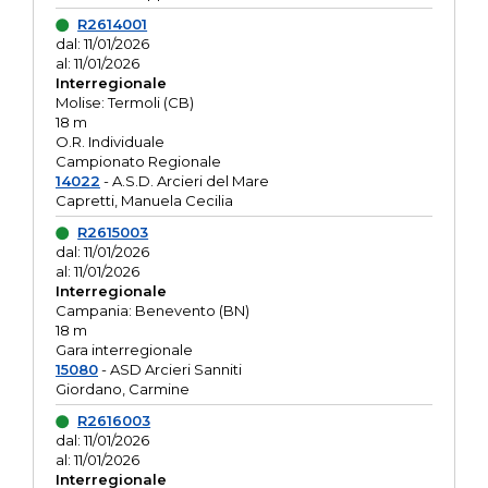
R2614001
dal: 11/01/2026
al: 11/01/2026
Interregionale
Molise: Termoli (CB)
18 m
O.R. Individuale
Campionato Regionale
14022
- A.S.D. Arcieri del Mare
Capretti, Manuela Cecilia
R2615003
dal: 11/01/2026
al: 11/01/2026
Interregionale
Campania: Benevento (BN)
18 m
Gara interregionale
15080
- ASD Arcieri Sanniti
Giordano, Carmine
R2616003
dal: 11/01/2026
al: 11/01/2026
Interregionale