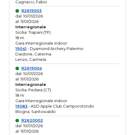
Cagnacci, Fabio
R2619003
dal: 10/01/2026
al: 11/01/2026
Interregionale
Sicilia: Trapani (TP)
18 m
Gara Interregionale indoor
19041
- Dyamond Archery Palermo
Daidone, Caterina
Lenzo, Carmela
R2619004
dal: 10/01/2026
al: 11/01/2026
Interregionale
Sicilia: Pedara (CT)
18 m
Gara Interregionale indoor
19083
- ASD Apple Club Camporotondo
Blogna, Santosvaldo
R2620002
dal: 10/01/2026
al: 11/01/2026