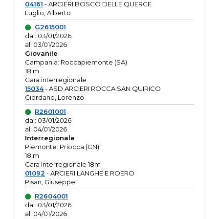
04161
- ARCIERI BOSCO DELLE QUERCE
Luglio, Alberto
G2615001
dal: 03/01/2026
al: 03/01/2026
Giovanile
Campania: Roccapiemonte (SA)
18 m
Gara interregionale
15034
- ASD ARCIERI ROCCA SAN QUIRICO
Giordano, Lorenzo
R2601001
dal: 03/01/2026
al: 04/01/2026
Interregionale
Piemonte: Priocca (CN)
18 m
Gara Interregionale 18m
01092
- ARCIERI LANGHE E ROERO
Pisan, Giuseppe
R2604001
dal: 03/01/2026
al: 04/01/2026