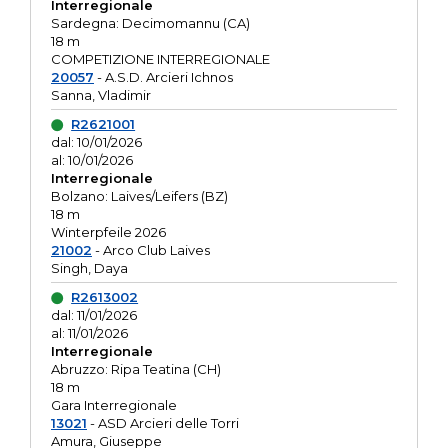
Interregionale
Sardegna: Decimomannu (CA)
18 m
COMPETIZIONE INTERREGIONALE
20057
- A.S.D. Arcieri Ichnos
Sanna, Vladimir
R2621001
dal: 10/01/2026
al: 10/01/2026
Interregionale
Bolzano: Laives/Leifers (BZ)
18 m
Winterpfeile 2026
21002
- Arco Club Laives
Singh, Daya
R2613002
dal: 11/01/2026
al: 11/01/2026
Interregionale
Abruzzo: Ripa Teatina (CH)
18 m
Gara Interregionale
13021
- ASD Arcieri delle Torri
Amura, Giuseppe