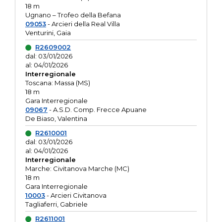
18 m
Ugnano – Trofeo della Befana
09053
- Arcieri della Real Villa
Venturini, Gaia
R2609002
dal: 03/01/2026
al: 04/01/2026
Interregionale
Toscana: Massa (MS)
18 m
Gara Interregionale
09067
- A.S.D. Comp. Frecce Apuane
De Biaso, Valentina
R2610001
dal: 03/01/2026
al: 04/01/2026
Interregionale
Marche: Civitanova Marche (MC)
18 m
Gara Interregionale
10003
- Arcieri Civitanova
Tagliaferri, Gabriele
R2611001