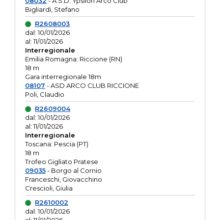
08032
- A.S.D. Ypsilon Arco Club
Bigliardi, Stefano
R2608003
dal: 10/01/2026
al: 11/01/2026
Interregionale
Emilia Romagna: Riccione (RN)
18 m
Gara interregionale 18m
08107
- ASD ARCO CLUB RICCIONE
Poli, Claudio
R2609004
dal: 10/01/2026
al: 11/01/2026
Interregionale
Toscana: Pescia (PT)
18 m
Trofeo Gigliato Pratese
09035
- Borgo al Cornio
Franceschi, Giovacchino
Crescioli, Giulia
R2610002
dal: 10/01/2026