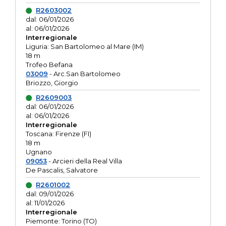
R2603002
dal: 06/01/2026
al: 06/01/2026
Interregionale
Liguria: San Bartolomeo al Mare (IM)
18 m
Trofeo Befana
03009
- Arc.San Bartolomeo
Briozzo, Giorgio
R2609003
dal: 06/01/2026
al: 06/01/2026
Interregionale
Toscana: Firenze (FI)
18 m
Ugnano
09053
- Arcieri della Real Villa
De Pascalis, Salvatore
R2601002
dal: 09/01/2026
al: 11/01/2026
Interregionale
Piemonte: Torino (TO)