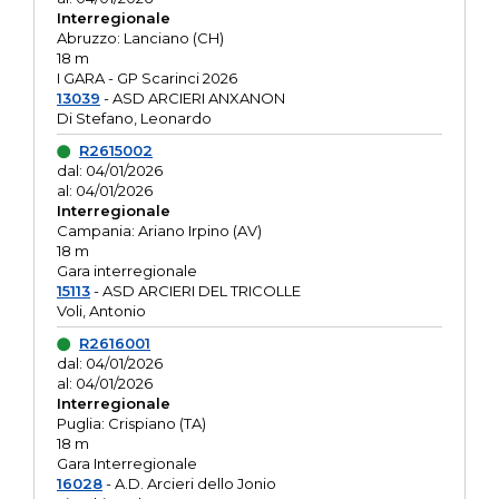
Interregionale
Abruzzo: Lanciano (CH)
18 m
I GARA - GP Scarinci 2026
13039
- ASD ARCIERI ANXANON
Di Stefano, Leonardo
R2615002
dal: 04/01/2026
al: 04/01/2026
Interregionale
Campania: Ariano Irpino (AV)
18 m
Gara interregionale
15113
- ASD ARCIERI DEL TRICOLLE
Voli, Antonio
R2616001
dal: 04/01/2026
al: 04/01/2026
Interregionale
Puglia: Crispiano (TA)
18 m
Gara Interregionale
16028
- A.D. Arcieri dello Jonio