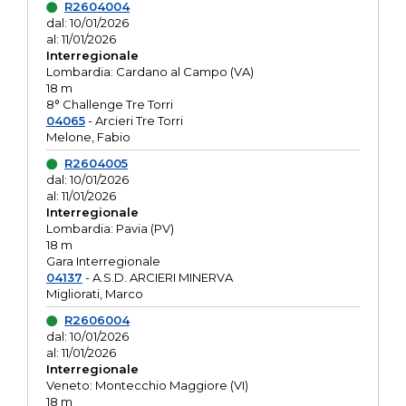
R2604004
dal: 10/01/2026
al: 11/01/2026
Interregionale
Lombardia: Cardano al Campo (VA)
18 m
8° Challenge Tre Torri
04065
- Arcieri Tre Torri
Melone, Fabio
R2604005
dal: 10/01/2026
al: 11/01/2026
Interregionale
Lombardia: Pavia (PV)
18 m
Gara Interregionale
04137
- A.S.D. ARCIERI MINERVA
Migliorati, Marco
R2606004
dal: 10/01/2026
al: 11/01/2026
Interregionale
Veneto: Montecchio Maggiore (VI)
18 m