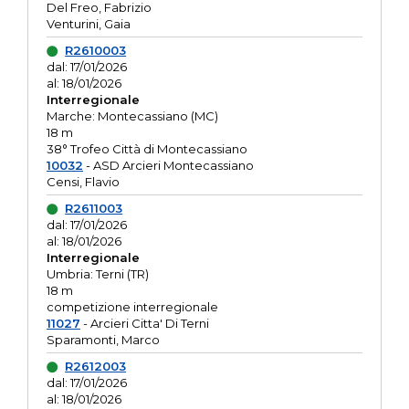
Del Freo, Fabrizio
Venturini, Gaia
R2610003
dal: 17/01/2026
al: 18/01/2026
Interregionale
Marche: Montecassiano (MC)
18 m
38° Trofeo Città di Montecassiano
10032
- ASD Arcieri Montecassiano
Censi, Flavio
R2611003
dal: 17/01/2026
al: 18/01/2026
Interregionale
Umbria: Terni (TR)
18 m
competizione interregionale
11027
- Arcieri Citta' Di Terni
Sparamonti, Marco
R2612003
dal: 17/01/2026
al: 18/01/2026