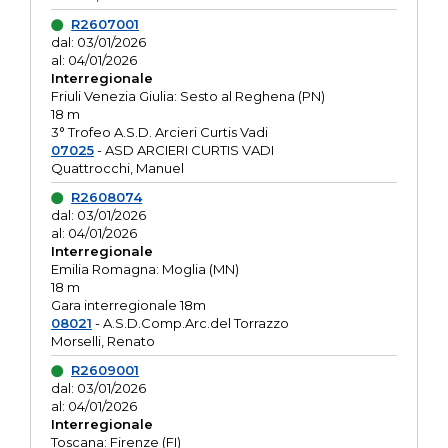
R2607001
dal: 03/01/2026
al: 04/01/2026
Interregionale
Friuli Venezia Giulia: Sesto al Reghena (PN)
18 m
3° Trofeo A.S.D. Arcieri Curtis Vadi
07025
- ASD ARCIERI CURTIS VADI
Quattrocchi, Manuel
R2608074
dal: 03/01/2026
al: 04/01/2026
Interregionale
Emilia Romagna: Moglia (MN)
18 m
Gara interregionale 18m
08021
- A.S.D.Comp.Arc.del Torrazzo
Morselli, Renato
R2609001
dal: 03/01/2026
al: 04/01/2026
Interregionale
Toscana: Firenze (FI)