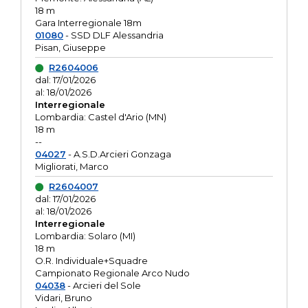
18 m
Gara Interregionale 18m
01080
- SSD DLF Alessandria
Pisan, Giuseppe
R2604006
dal: 17/01/2026
al: 18/01/2026
Interregionale
Lombardia: Castel d'Ario (MN)
18 m
--
04027
- A.S.D.Arcieri Gonzaga
Migliorati, Marco
R2604007
dal: 17/01/2026
al: 18/01/2026
Interregionale
Lombardia: Solaro (MI)
18 m
O.R. Individuale+Squadre
Campionato Regionale Arco Nudo
04038
- Arcieri del Sole
Vidari, Bruno