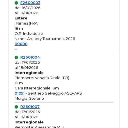
E2600003
dal: 16/01/2026
al: 18/01/2026
Estere
: Nimes (FRA)
18 m
O.R. Individuale
Nimes Archery Tournament 2026
00000
-
--
R2601004
dal: 17/01/2026
al: 18/01/2026
Interregionale
Piemonte: Venaria Reale (TO)
18 m
Gara Interregionale 18m
01051
- Sentiero Selvaggio ASD-APS
Murgia, Stefano
R2601007
dal: 17/01/2026
al: 18/01/2026
Interregionale
Piemonte: Alessandria (AL)