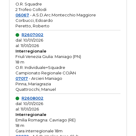
O.R. Squadre
2 Trofeo Collodi
06067
- A.S.D.Arc.Montecchio Maggiore
Corbucci, Edoardo
Peretto, Roberto
R2607002
dal: 10/01/2026
al: 11/01/2026
Interregionale
Friuli Venezia Giulia: Maniago (PN)
18 m
O.R. Individuale+Squadre
Campionato Regionale CO/AN
07017
- Arcieri Maniago
Pinna, Mariagrazia
Quattrocchi, Manuel
R2608002
dal: 10/01/2026
al: 11/01/2026
Interregionale
Emilia Romagna: Cavriago (RE)
18 m
Gara interregionale 18m