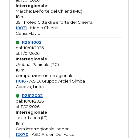
al: 11/01/2026
Interregionale
Marche: Belforte del Chienti (MC)
18 m
39° Trofeo Città di Belforte del Chienti.
10031
- Medio Chienti
Censi, Flavio
R2611002
dal: 10/01/2026
al: 11/01/2026
Interregionale
Umbria: Panicale (PG)
18 m
competizione interregionale
11016
- A.S.D. Gruppo Arcieri Simba
Caneva, Linda
R2612002
dal: 10/01/2026
al: 11/01/2026
Interregionale
Lazio: Latina (LT)
18 m
Gara Interregionale indoor
12070
- ASD Arcieri Del Falco