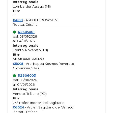
Interregionale
Lombardia: Assago (MI)
18 m
--
04150
- ASD THE BOWMEN
Roatta, Cristina
R2605001
dal: 03/01/2026
al: 04/01/2026
Interregionale
Trento: Rovereto (TN)
18 m
MEMORIAL VANZO
05005
- Arc. Kappa Kosmos Rovereto
Giovannini, Silvia
R2606003
dal: 03/01/2026
al: 04/01/2026
Interregionale
Veneto: Tribano (PD)
18 m
25° Trofeo Indoor Del Sagittario
06024
- Arcieri Sagittario del Veneto
Barotti, Tatiana