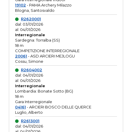
19102
- PAMA Archery Milazzo
Blogna, Santosvaldo
R2620001
dal: 03/01/2026
al: 04/01/2026
Interregionale
Sardegna: Torralba (SS)
18 m
COMPETIZIONE INTERREGIONALE
20061
- ASD ARCIERI MEJLOGU
Cossu, Simone
R2604002
dal: 04/01/2026
al: 04/01/2026
Interregionale
Lombardia: Bonate Sotto (BG)
18 m
Gara Interregionale
04161
- ARCIERI BOSCO DELLE QUERCE
Luglio, Alberto
R2613001
dal: 04/01/2026
al: 04/01/2026