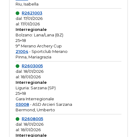
Riu, Isabella
R2621003
dal: 17/01/2026
al: 17/01/2026
Interregionale
Bolzano: Lana/Lana (BZ)
25+18
9° Merano Archery Cup
21004
- Sportclub Merano
Pinna, Mariagrazia
R2603005
dal: 18/01/2026
al: 18/01/2026
Interregionale
Liguria: Sarzana (SP)
25+18
Gara Interregionale
03008
- ASD Arcieri Sarzana
Bermond, Umberto
R2608005
dal: 18/01/2026
al: 18/01/2026
Interregionale