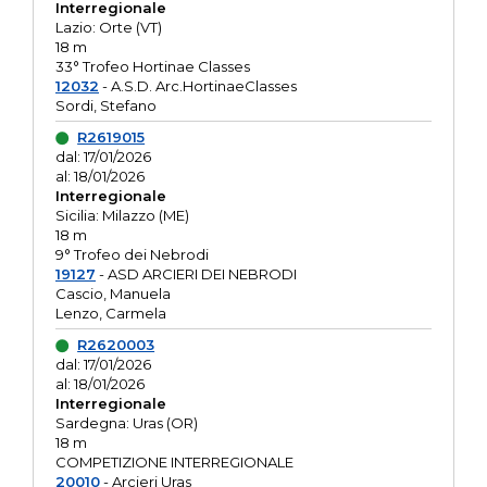
Interregionale
Lazio: Orte (VT)
18 m
33° Trofeo Hortinae Classes
12032
- A.S.D. Arc.HortinaeClasses
Sordi, Stefano
R2619015
dal: 17/01/2026
al: 18/01/2026
Interregionale
Sicilia: Milazzo (ME)
18 m
9° Trofeo dei Nebrodi
19127
- ASD ARCIERI DEI NEBRODI
Cascio, Manuela
Lenzo, Carmela
R2620003
dal: 17/01/2026
al: 18/01/2026
Interregionale
Sardegna: Uras (OR)
18 m
COMPETIZIONE INTERREGIONALE
20010
- Arcieri Uras