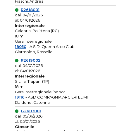
Fiaschi, Andrea
R2618001
dal: 04/01/2026
al: 04/01/2026
Interregionale
Calabria: Polistena (RC)
18 m
Gara Interregionale
18050
- A.S.D. Queen Arco Club
Giarmoleo, Rossella
R2619002
dal: 04/01/2026
al: 04/01/2026
Interregionale
Sicilia: Trapani (TP)
18 m
Gara Interregionale indoor
19116
- ASD COMPAGNIA ARCIERI ELIMI
Daidone, Caterina
G2603001
dal: 05/01/2026
al: 05/01/2026
Giovanile