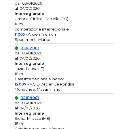
dal: 03/01/2026
al: 04/01/2026
Interregionale
Umbria: Città di Castello (PG)
18 m
competizione interregionale
11005
- Arcieri Tifernum
Sparamonti, Marco
R2612001
dal: 03/01/2026
al: 04/01/2026
Interregionale
Lazio: Latina (LT)
18 m
Gara Interregionale indoor
12007
- A.S.D. Arcieri Le Rondini
Monachesi, Massimiliano
R2619001
dal: 03/01/2026
al: 04/01/2026
Interregionale
Sicilia: Milazzo (ME)
18 m
Gara Interregionale indoor