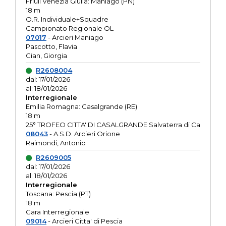
Friuli Venezia Giulia: Maniago (PN)
18 m
O.R. Individuale+Squadre
Campionato Regionale OL
07017
- Arcieri Maniago
Pascotto, Flavia
Cian, Giorgia
R2608004
dal: 17/01/2026
al: 18/01/2026
Interregionale
Emilia Romagna: Casalgrande (RE)
18 m
25° TROFEO CITTA' DI CASALGRANDE Salvaterra di Ca
08043
- A.S.D. Arcieri Orione
Raimondi, Antonio
R2609005
dal: 17/01/2026
al: 18/01/2026
Interregionale
Toscana: Pescia (PT)
18 m
Gara Interregionale
09014
- Arcieri Citta' di Pescia