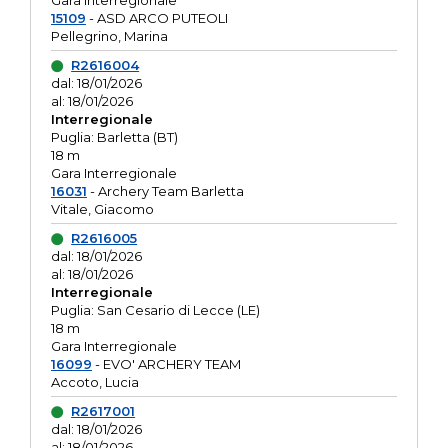
Gara interregionale
15109
- ASD ARCO PUTEOLI
Pellegrino, Marina
R2616004
dal: 18/01/2026
al: 18/01/2026
Interregionale
Puglia: Barletta (BT)
18 m
Gara Interregionale
16031
- Archery Team Barletta
Vitale, Giacomo
R2616005
dal: 18/01/2026
al: 18/01/2026
Interregionale
Puglia: San Cesario di Lecce (LE)
18 m
Gara Interregionale
16099
- EVO' ARCHERY TEAM
Accoto, Lucia
R2617001
dal: 18/01/2026
al: 18/01/2026