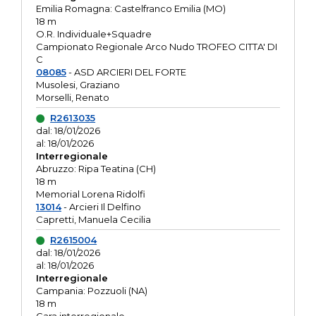
Emilia Romagna: Castelfranco Emilia (MO)
18 m
O.R. Individuale+Squadre
Campionato Regionale Arco Nudo TROFEO CITTA' DI
C
08085
- ASD ARCIERI DEL FORTE
Musolesi, Graziano
Morselli, Renato
R2613035
dal: 18/01/2026
al: 18/01/2026
Interregionale
Abruzzo: Ripa Teatina (CH)
18 m
Memorial Lorena Ridolfi
13014
- Arcieri Il Delfino
Capretti, Manuela Cecilia
R2615004
dal: 18/01/2026
al: 18/01/2026
Interregionale
Campania: Pozzuoli (NA)
18 m