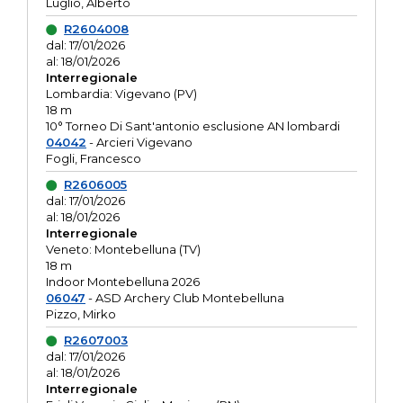
Luglio, Alberto
R2604008
dal: 17/01/2026
al: 18/01/2026
Interregionale
Lombardia: Vigevano (PV)
18 m
10° Torneo Di Sant'antonio esclusione AN lombardi
04042
- Arcieri Vigevano
Fogli, Francesco
R2606005
dal: 17/01/2026
al: 18/01/2026
Interregionale
Veneto: Montebelluna (TV)
18 m
Indoor Montebelluna 2026
06047
- ASD Archery Club Montebelluna
Pizzo, Mirko
R2607003
dal: 17/01/2026
al: 18/01/2026
Interregionale