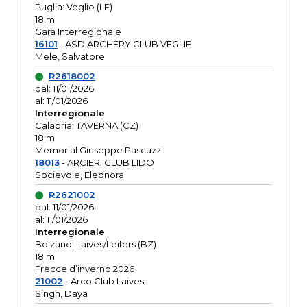
Puglia: Veglie (LE)
18 m
Gara Interregionale
16101
- ASD ARCHERY CLUB VEGLIE
Mele, Salvatore
R2618002
dal: 11/01/2026
al: 11/01/2026
Interregionale
Calabria: TAVERNA (CZ)
18 m
Memorial Giuseppe Pascuzzi
18013
- ARCIERI CLUB LIDO
Socievole, Eleonora
R2621002
dal: 11/01/2026
al: 11/01/2026
Interregionale
Bolzano: Laives/Leifers (BZ)
18 m
Frecce d’inverno 2026
21002
- Arco Club Laives
Singh, Daya