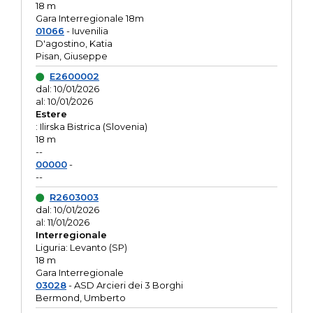
18 m
Gara Interregionale 18m
01066
- Iuvenilia
D'agostino, Katia
Pisan, Giuseppe
E2600002
dal: 10/01/2026
al: 10/01/2026
Estere
: Ilirska Bistrica (Slovenia)
18 m
--
00000
-
--
R2603003
dal: 10/01/2026
al: 11/01/2026
Interregionale
Liguria: Levanto (SP)
18 m
Gara Interregionale
03028
- ASD Arcieri dei 3 Borghi
Bermond, Umberto