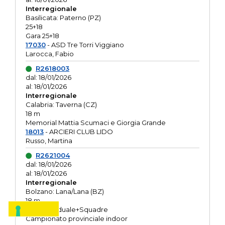
Interregionale
Basilicata: Paterno (PZ)
25+18
Gara 25+18
17030
- ASD Tre Torri Viggiano
Larocca, Fabio
R2618003
dal: 18/01/2026
al: 18/01/2026
Interregionale
Calabria: Taverna (CZ)
18 m
Memorial Mattia Scumaci e Giorgia Grande
18013
- ARCIERI CLUB LIDO
Russo, Martina
R2621004
dal: 18/01/2026
al: 18/01/2026
Interregionale
Bolzano: Lana/Lana (BZ)
18 m
O.R. Individuale+Squadre
Campionato provinciale indoor