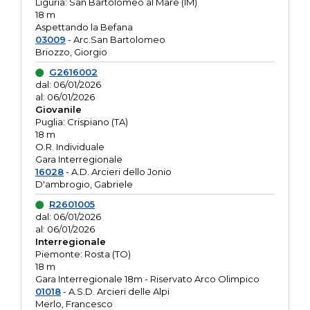
Liguria: San Bartolomeo al Mare (IM)
18 m
Aspettando la Befana
03009
- Arc.San Bartolomeo
Briozzo, Giorgio
G2616002
dal: 06/01/2026
al: 06/01/2026
Giovanile
Puglia: Crispiano (TA)
18 m
O.R. Individuale
Gara Interregionale
16028
- A.D. Arcieri dello Jonio
D'ambrogio, Gabriele
R2601005
dal: 06/01/2026
al: 06/01/2026
Interregionale
Piemonte: Rosta (TO)
18 m
Gara Interregionale 18m - Riservato Arco Olimpico
01018
- A.S.D. Arcieri delle Alpi
Merlo, Francesco