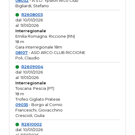
08032
- A.S.D. Ypsilon Arco Club
Bigliardi, Stefano
R2608003
dal: 10/01/2026
al: 11/01/2026
Interregionale
Emilia Romagna: Riccione (RN)
18 m
Gara interregionale 18m
08107
- ASD ARCO CLUB RICCIONE
Poli, Claudio
R2609004
dal: 10/01/2026
al: 11/01/2026
Interregionale
Toscana: Pescia (PT)
18 m
Trofeo Gigliato Pratese
09035
- Borgo al Cornio
Franceschi, Giovacchino
Crescioli, Giulia
R2610002
dal: 10/01/2026