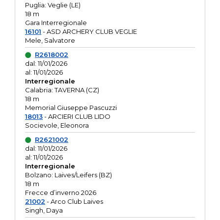
Puglia: Veglie (LE)
18 m
Gara Interregionale
16101
- ASD ARCHERY CLUB VEGLIE
Mele, Salvatore
R2618002
dal: 11/01/2026
al: 11/01/2026
Interregionale
Calabria: TAVERNA (CZ)
18 m
Memorial Giuseppe Pascuzzi
18013
- ARCIERI CLUB LIDO
Socievole, Eleonora
R2621002
dal: 11/01/2026
al: 11/01/2026
Interregionale
Bolzano: Laives/Leifers (BZ)
18 m
Frecce d’inverno 2026
21002
- Arco Club Laives
Singh, Daya