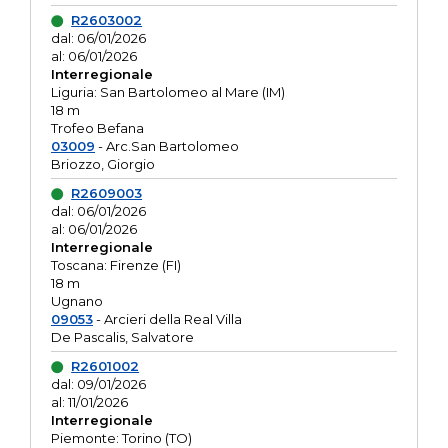
R2603002
dal: 06/01/2026
al: 06/01/2026
Interregionale
Liguria: San Bartolomeo al Mare (IM)
18 m
Trofeo Befana
03009
- Arc.San Bartolomeo
Briozzo, Giorgio
R2609003
dal: 06/01/2026
al: 06/01/2026
Interregionale
Toscana: Firenze (FI)
18 m
Ugnano
09053
- Arcieri della Real Villa
De Pascalis, Salvatore
R2601002
dal: 09/01/2026
al: 11/01/2026
Interregionale
Piemonte: Torino (TO)