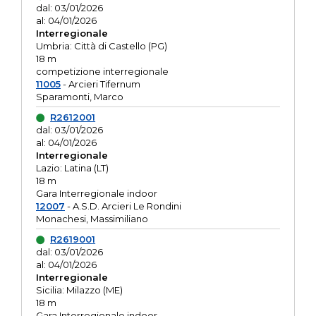
dal: 03/01/2026
al: 04/01/2026
Interregionale
Umbria: Città di Castello (PG)
18 m
competizione interregionale
11005
- Arcieri Tifernum
Sparamonti, Marco
R2612001
dal: 03/01/2026
al: 04/01/2026
Interregionale
Lazio: Latina (LT)
18 m
Gara Interregionale indoor
12007
- A.S.D. Arcieri Le Rondini
Monachesi, Massimiliano
R2619001
dal: 03/01/2026
al: 04/01/2026
Interregionale
Sicilia: Milazzo (ME)
18 m
Gara Interregionale indoor