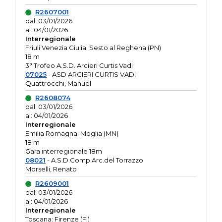
R2607001
dal: 03/01/2026
al: 04/01/2026
Interregionale
Friuli Venezia Giulia: Sesto al Reghena (PN)
18 m
3° Trofeo A.S.D. Arcieri Curtis Vadi
07025
- ASD ARCIERI CURTIS VADI
Quattrocchi, Manuel
R2608074
dal: 03/01/2026
al: 04/01/2026
Interregionale
Emilia Romagna: Moglia (MN)
18 m
Gara interregionale 18m
08021
- A.S.D.Comp.Arc.del Torrazzo
Morselli, Renato
R2609001
dal: 03/01/2026
al: 04/01/2026
Interregionale
Toscana: Firenze (FI)