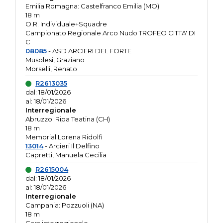
Emilia Romagna: Castelfranco Emilia (MO)
18 m
O.R. Individuale+Squadre
Campionato Regionale Arco Nudo TROFEO CITTA' DI
C
08085
- ASD ARCIERI DEL FORTE
Musolesi, Graziano
Morselli, Renato
R2613035
dal: 18/01/2026
al: 18/01/2026
Interregionale
Abruzzo: Ripa Teatina (CH)
18 m
Memorial Lorena Ridolfi
13014
- Arcieri Il Delfino
Capretti, Manuela Cecilia
R2615004
dal: 18/01/2026
al: 18/01/2026
Interregionale
Campania: Pozzuoli (NA)
18 m