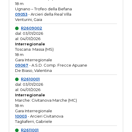
18 m
Ugnano – Trofeo della Befana
09053
- Arcieri della Real Villa
Venturini, Gaia
R2609002
dal: 03/01/2026
al: 04/01/2026
Interregionale
Toscana: Massa (MS)
18 m
Gara Interregionale
09067
- A.S.D. Comp. Frecce Apuane
De Biaso, Valentina
R2610001
dal: 03/01/2026
al: 04/01/2026
Interregionale
Marche: Civitanova Marche (MC)
18 m
Gara Interregionale
10003
- Arcieri Civitanova
Tagliaferri, Gabriele
R2611001