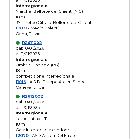
al: 11/01/2026
Interregionale
Marche: Belforte del Chienti (MC)
18 m
39° Trofeo Città di Belforte del Chienti.
10031
- Medio Chienti
Censi, Flavio
R2611002
dal: 10/01/2026
al: 11/01/2026
Interregionale
Umbria: Panicale (PG)
18 m
competizione interregionale
11016
- A.S.D. Gruppo Arcieri Simba
Caneva, Linda
R2612002
dal: 10/01/2026
al: 11/01/2026
Interregionale
Lazio: Latina (LT)
18 m
Gara Interregionale indoor
12070
- ASD Arcieri Del Falco