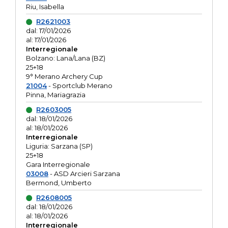
Riu, Isabella
R2621003
dal: 17/01/2026
al: 17/01/2026
Interregionale
Bolzano: Lana/Lana (BZ)
25+18
9° Merano Archery Cup
21004
- Sportclub Merano
Pinna, Mariagrazia
R2603005
dal: 18/01/2026
al: 18/01/2026
Interregionale
Liguria: Sarzana (SP)
25+18
Gara Interregionale
03008
- ASD Arcieri Sarzana
Bermond, Umberto
R2608005
dal: 18/01/2026
al: 18/01/2026
Interregionale