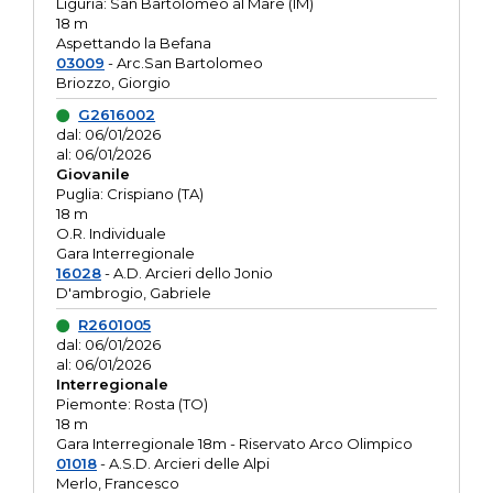
Liguria: San Bartolomeo al Mare (IM)
18 m
Aspettando la Befana
03009
- Arc.San Bartolomeo
Briozzo, Giorgio
G2616002
dal: 06/01/2026
al: 06/01/2026
Giovanile
Puglia: Crispiano (TA)
18 m
O.R. Individuale
Gara Interregionale
16028
- A.D. Arcieri dello Jonio
D'ambrogio, Gabriele
R2601005
dal: 06/01/2026
al: 06/01/2026
Interregionale
Piemonte: Rosta (TO)
18 m
Gara Interregionale 18m - Riservato Arco Olimpico
01018
- A.S.D. Arcieri delle Alpi
Merlo, Francesco