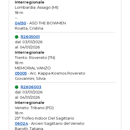
Interregionale
Lombardia: Assago (MI)
18 m
--
04150
- ASD THE BOWMEN
Roatta, Cristina
R2605001
dal: 03/01/2026
al: 04/01/2026
Interregionale
Trento: Rovereto (TN)
18 m
MEMORIAL VANZO
05005
- Arc. Kappa Kosmos Rovereto
Giovannini, Silvia
R2606003
dal: 03/01/2026
al: 04/01/2026
Interregionale
Veneto: Tribano (PD)
18 m
25° Trofeo Indoor Del Sagittario
06024
- Arcieri Sagittario del Veneto
Barotti, Tatiana