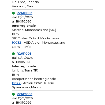
Del Freo, Fabrizio
Venturini, Gaia
R2610003
dal: 17/01/2026
al: 18/01/2026
Interregionale
Marche: Montecassiano (MC)
18 m
38° Trofeo Città di Montecassiano
10032
- ASD Arcieri Montecassiano
Censi, Flavio
R2611003
dal: 17/01/2026
al: 18/01/2026
Interregionale
Umbria: Terni (TR)
18 m
competizione interregionale
11027
- Arcieri Citta' Di Terni
Sparamonti, Marco
R2612003
dal: 17/01/2026
al: 18/01/2026