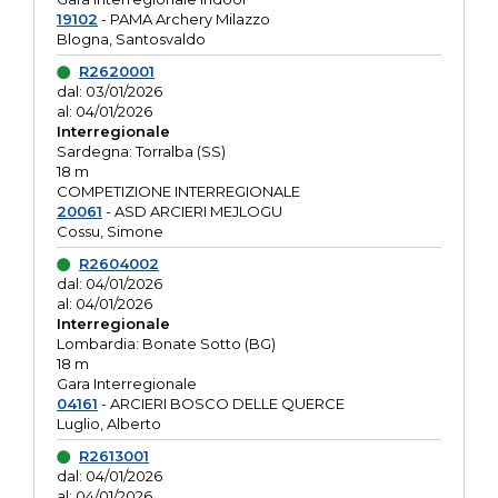
19102
- PAMA Archery Milazzo
Blogna, Santosvaldo
R2620001
dal: 03/01/2026
al: 04/01/2026
Interregionale
Sardegna: Torralba (SS)
18 m
COMPETIZIONE INTERREGIONALE
20061
- ASD ARCIERI MEJLOGU
Cossu, Simone
R2604002
dal: 04/01/2026
al: 04/01/2026
Interregionale
Lombardia: Bonate Sotto (BG)
18 m
Gara Interregionale
04161
- ARCIERI BOSCO DELLE QUERCE
Luglio, Alberto
R2613001
dal: 04/01/2026
al: 04/01/2026