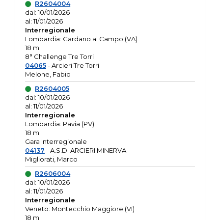
R2604004
dal: 10/01/2026
al: 11/01/2026
Interregionale
Lombardia: Cardano al Campo (VA)
18 m
8° Challenge Tre Torri
04065
- Arcieri Tre Torri
Melone, Fabio
R2604005
dal: 10/01/2026
al: 11/01/2026
Interregionale
Lombardia: Pavia (PV)
18 m
Gara Interregionale
04137
- A.S.D. ARCIERI MINERVA
Migliorati, Marco
R2606004
dal: 10/01/2026
al: 11/01/2026
Interregionale
Veneto: Montecchio Maggiore (VI)
18 m