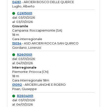
04161
- ARCIERI BOSCO DELLE QUERCE
Luglio, Alberto
G2615001
dal: 03/01/2026
al: 03/01/2026
Giovanile
Campania: Roccapiemonte (SA)
18 m
Gara interregionale
15034
- ASD ARCIERI ROCCA SAN QUIRICO
Giordano, Lorenzo
R2601001
dal: 03/01/2026
al: 04/01/2026
Interregionale
Piemonte: Priocca (CN)
18 m
Gara Interregionale 18m
01092
- ARCIERI LANGHE E ROERO
Pisan, Giuseppe
R2604001
dal: 03/01/2026
al: 04/01/2026