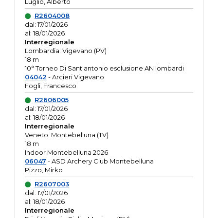
Luglio, Alberto
R2604008
dal: 17/01/2026
al: 18/01/2026
Interregionale
Lombardia: Vigevano (PV)
18 m
10° Torneo Di Sant'antonio esclusione AN lombardi
04042
- Arcieri Vigevano
Fogli, Francesco
R2606005
dal: 17/01/2026
al: 18/01/2026
Interregionale
Veneto: Montebelluna (TV)
18 m
Indoor Montebelluna 2026
06047
- ASD Archery Club Montebelluna
Pizzo, Mirko
R2607003
dal: 17/01/2026
al: 18/01/2026
Interregionale