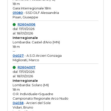
18 m
Gara Interregionale 18m
01080
- SSD DLF Alessandria
Pisan, Giuseppe
R2604006
dal: 17/01/2026
al: 18/01/2026
Interregionale
Lombardia: Castel d'Ario (MN)
18 m
--
04027
- A.S.D.Arcieri Gonzaga
Migliorati, Marco
R2604007
dal: 17/01/2026
al: 18/01/2026
Interregionale
Lombardia: Solaro (MI)
18 m
O.R. Individuale+Squadre
Campionato Regionale Arco Nudo
04038
- Arcieri del Sole
Vidari, Bruno