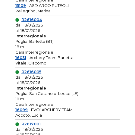
Gara interregionale
15109
- ASD ARCO PUTEOLI
Pellegrino, Marina
R2616004
dal: 18/01/2026
al: 18/01/2026
Interregionale
Puglia: Barletta (BT)
18 m
Gara Interregionale
16031
- Archery Team Barletta
Vitale, Giacomo
R2616005
dal: 18/01/2026
al: 18/01/2026
Interregionale
Puglia: San Cesario di Lecce (LE)
18 m
Gara Interregionale
16099
- EVO' ARCHERY TEAM
Accoto, Lucia
R2617001
dal: 18/01/2026
al: 18/01/2026