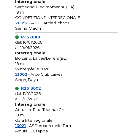
Interregionale
Sardegna: Decimomannu (CA)
18 m
COMPETIZIONE INTERREGIONALE
20057
- A.S.D. Arcieri Ichnos
Sanna, Vladimir
R2621001
dal: 10/01/2026
al: 10/01/2026
Interregionale
Bolzano: Laives/Leifers (BZ)
18 m
Winterpfeile 2026
21002
- Arco Club Laives
Singh, Daya
R2613002
dal: 11/01/2026
al: 11/01/2026
Interregionale
Abruzzo: Ripa Teatina (CH)
18 m
Gara Interregionale
13021
- ASD Arcieri delle Torri
Amura, Giuseppe