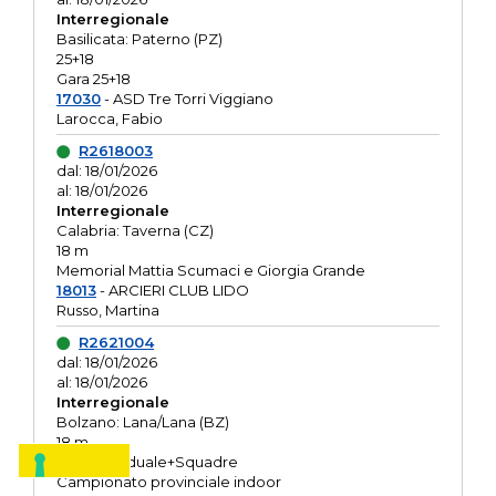
Interregionale
Basilicata: Paterno (PZ)
25+18
Gara 25+18
17030
- ASD Tre Torri Viggiano
Larocca, Fabio
R2618003
dal: 18/01/2026
al: 18/01/2026
Interregionale
Calabria: Taverna (CZ)
18 m
Memorial Mattia Scumaci e Giorgia Grande
18013
- ARCIERI CLUB LIDO
Russo, Martina
R2621004
dal: 18/01/2026
al: 18/01/2026
Interregionale
Bolzano: Lana/Lana (BZ)
18 m
O.R. Individuale+Squadre
Campionato provinciale indoor