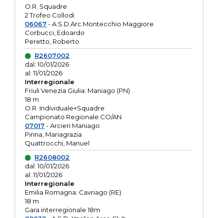
O.R. Squadre
2 Trofeo Collodi
06067
- A.S.D.Arc.Montecchio Maggiore
Corbucci, Edoardo
Peretto, Roberto
R2607002
dal: 10/01/2026
al: 11/01/2026
Interregionale
Friuli Venezia Giulia: Maniago (PN)
18 m
O.R. Individuale+Squadre
Campionato Regionale CO/AN
07017
- Arcieri Maniago
Pinna, Mariagrazia
Quattrocchi, Manuel
R2608002
dal: 10/01/2026
al: 11/01/2026
Interregionale
Emilia Romagna: Cavriago (RE)
18 m
Gara interregionale 18m