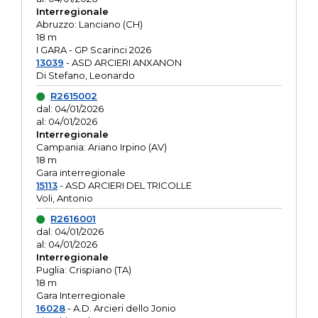
Interregionale
Abruzzo: Lanciano (CH)
18 m
I GARA - GP Scarinci 2026
13039
- ASD ARCIERI ANXANON
Di Stefano, Leonardo
R2615002
dal: 04/01/2026
al: 04/01/2026
Interregionale
Campania: Ariano Irpino (AV)
18 m
Gara interregionale
15113
- ASD ARCIERI DEL TRICOLLE
Voli, Antonio
R2616001
dal: 04/01/2026
al: 04/01/2026
Interregionale
Puglia: Crispiano (TA)
18 m
Gara Interregionale
16028
- A.D. Arcieri dello Jonio