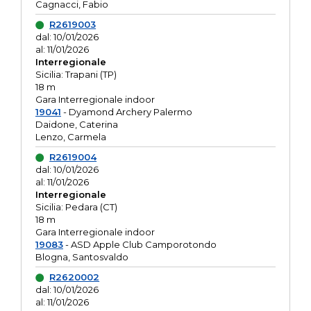
Cagnacci, Fabio
R2619003
dal: 10/01/2026
al: 11/01/2026
Interregionale
Sicilia: Trapani (TP)
18 m
Gara Interregionale indoor
19041
- Dyamond Archery Palermo
Daidone, Caterina
Lenzo, Carmela
R2619004
dal: 10/01/2026
al: 11/01/2026
Interregionale
Sicilia: Pedara (CT)
18 m
Gara Interregionale indoor
19083
- ASD Apple Club Camporotondo
Blogna, Santosvaldo
R2620002
dal: 10/01/2026
al: 11/01/2026