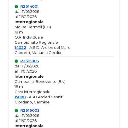
R2614001
dal: 11/01/2026
al: 11/01/2026
Interregionale
Molise: Termoli (CB)
18 m
O.R. Individuale
Campionato Regionale
14022
- A.S.D. Arcieri del Mare
Capretti, Manuela Cecilia
R2615003
dal: 11/01/2026
al: 11/01/2026
Interregionale
Campania: Benevento (BN)
18 m
Gara interregionale
15080
- ASD Arcieri Sanniti
Giordano, Carmine
R2616003
dal: 11/01/2026
al: 11/01/2026
Interregionale