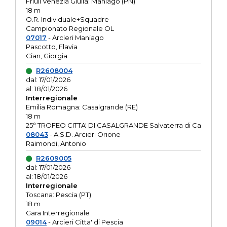
Friuli Venezia Giulia: Maniago (PN)
18 m
O.R. Individuale+Squadre
Campionato Regionale OL
07017
- Arcieri Maniago
Pascotto, Flavia
Cian, Giorgia
R2608004
dal: 17/01/2026
al: 18/01/2026
Interregionale
Emilia Romagna: Casalgrande (RE)
18 m
25° TROFEO CITTA' DI CASALGRANDE Salvaterra di Ca
08043
- A.S.D. Arcieri Orione
Raimondi, Antonio
R2609005
dal: 17/01/2026
al: 18/01/2026
Interregionale
Toscana: Pescia (PT)
18 m
Gara Interregionale
09014
- Arcieri Citta' di Pescia