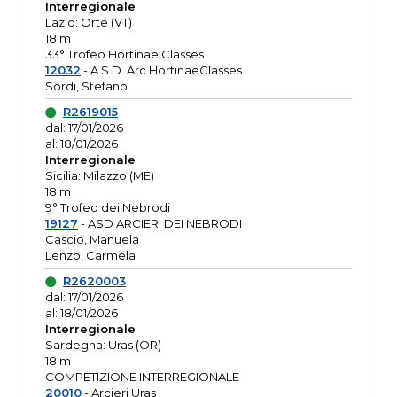
Interregionale
Lazio: Orte (VT)
18 m
33° Trofeo Hortinae Classes
12032
- A.S.D. Arc.HortinaeClasses
Sordi, Stefano
R2619015
dal: 17/01/2026
al: 18/01/2026
Interregionale
Sicilia: Milazzo (ME)
18 m
9° Trofeo dei Nebrodi
19127
- ASD ARCIERI DEI NEBRODI
Cascio, Manuela
Lenzo, Carmela
R2620003
dal: 17/01/2026
al: 18/01/2026
Interregionale
Sardegna: Uras (OR)
18 m
COMPETIZIONE INTERREGIONALE
20010
- Arcieri Uras