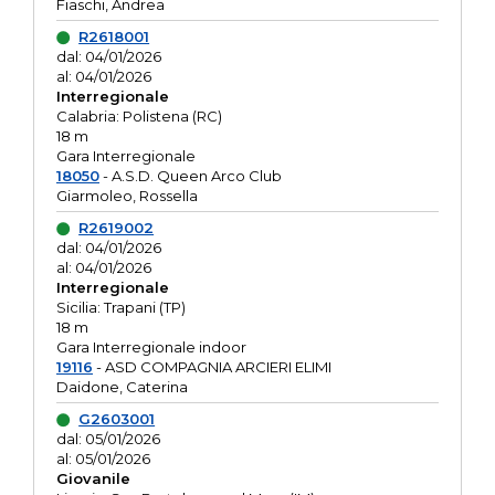
Fiaschi, Andrea
R2618001
dal: 04/01/2026
al: 04/01/2026
Interregionale
Calabria: Polistena (RC)
18 m
Gara Interregionale
18050
- A.S.D. Queen Arco Club
Giarmoleo, Rossella
R2619002
dal: 04/01/2026
al: 04/01/2026
Interregionale
Sicilia: Trapani (TP)
18 m
Gara Interregionale indoor
19116
- ASD COMPAGNIA ARCIERI ELIMI
Daidone, Caterina
G2603001
dal: 05/01/2026
al: 05/01/2026
Giovanile