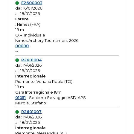
E2600003
dal: 16/01/2026
al: 18/01/2026
Estere
: Nimes (FRA)
18 m
O.R. Individuale
Nimes Archery Tournament 2026
00000
-
--
R2601004
dal: 17/01/2026
al: 18/01/2026
Interregionale
Piemonte: Venaria Reale (TO)
18 m
Gara Interregionale 18m
01051
- Sentiero Selvaggio ASD-APS
Murgia, Stefano
R2601007
dal: 17/01/2026
al: 18/01/2026
Interregionale
Piemonte: Alessandria (AL)