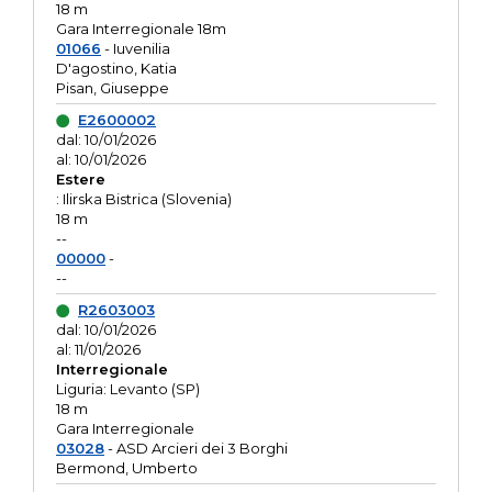
18 m
Gara Interregionale 18m
01066
- Iuvenilia
D'agostino, Katia
Pisan, Giuseppe
E2600002
dal: 10/01/2026
al: 10/01/2026
Estere
: Ilirska Bistrica (Slovenia)
18 m
--
00000
-
--
R2603003
dal: 10/01/2026
al: 11/01/2026
Interregionale
Liguria: Levanto (SP)
18 m
Gara Interregionale
03028
- ASD Arcieri dei 3 Borghi
Bermond, Umberto