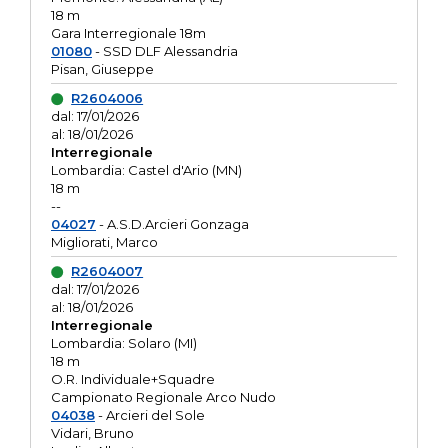
18 m
Gara Interregionale 18m
01080
- SSD DLF Alessandria
Pisan, Giuseppe
R2604006
dal: 17/01/2026
al: 18/01/2026
Interregionale
Lombardia: Castel d'Ario (MN)
18 m
--
04027
- A.S.D.Arcieri Gonzaga
Migliorati, Marco
R2604007
dal: 17/01/2026
al: 18/01/2026
Interregionale
Lombardia: Solaro (MI)
18 m
O.R. Individuale+Squadre
Campionato Regionale Arco Nudo
04038
- Arcieri del Sole
Vidari, Bruno