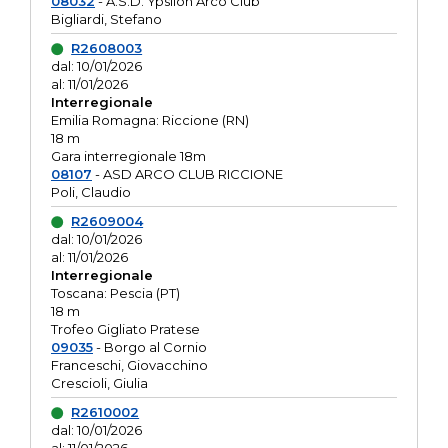
08032
- A.S.D. Ypsilon Arco Club
Bigliardi, Stefano
R2608003
dal: 10/01/2026
al: 11/01/2026
Interregionale
Emilia Romagna: Riccione (RN)
18 m
Gara interregionale 18m
08107
- ASD ARCO CLUB RICCIONE
Poli, Claudio
R2609004
dal: 10/01/2026
al: 11/01/2026
Interregionale
Toscana: Pescia (PT)
18 m
Trofeo Gigliato Pratese
09035
- Borgo al Cornio
Franceschi, Giovacchino
Crescioli, Giulia
R2610002
dal: 10/01/2026