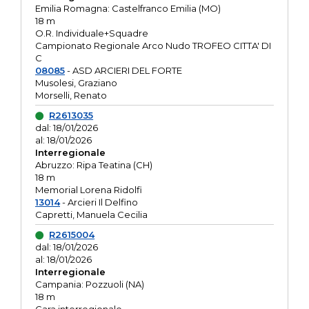
Emilia Romagna: Castelfranco Emilia (MO)
18 m
O.R. Individuale+Squadre
Campionato Regionale Arco Nudo TROFEO CITTA' DI
C
08085
- ASD ARCIERI DEL FORTE
Musolesi, Graziano
Morselli, Renato
R2613035
dal: 18/01/2026
al: 18/01/2026
Interregionale
Abruzzo: Ripa Teatina (CH)
18 m
Memorial Lorena Ridolfi
13014
- Arcieri Il Delfino
Capretti, Manuela Cecilia
R2615004
dal: 18/01/2026
al: 18/01/2026
Interregionale
Campania: Pozzuoli (NA)
18 m