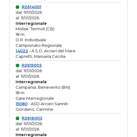
R2614001
dal: 11/01/2026
al: 11/01/2026
Interregionale
Molise: Termoli (CB)
18 m
O.R. Individuale
Campionato Regionale
14022
- A.S.D. Arcieri del Mare
Capretti, Manuela Cecilia
R2615003
dal: 11/01/2026
al: 11/01/2026
Interregionale
Campania: Benevento (BN)
18 m
Gara interregionale
15080
- ASD Arcieri Sanniti
Giordano, Carmine
R2616003
dal: 11/01/2026
al: 11/01/2026
Interregionale