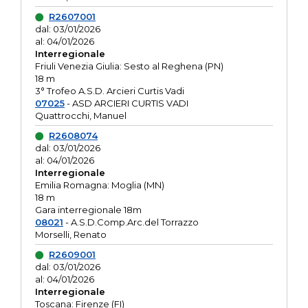
R2607001
dal: 03/01/2026
al: 04/01/2026
Interregionale
Friuli Venezia Giulia: Sesto al Reghena (PN)
18 m
3° Trofeo A.S.D. Arcieri Curtis Vadi
07025
- ASD ARCIERI CURTIS VADI
Quattrocchi, Manuel
R2608074
dal: 03/01/2026
al: 04/01/2026
Interregionale
Emilia Romagna: Moglia (MN)
18 m
Gara interregionale 18m
08021
- A.S.D.Comp.Arc.del Torrazzo
Morselli, Renato
R2609001
dal: 03/01/2026
al: 04/01/2026
Interregionale
Toscana: Firenze (FI)