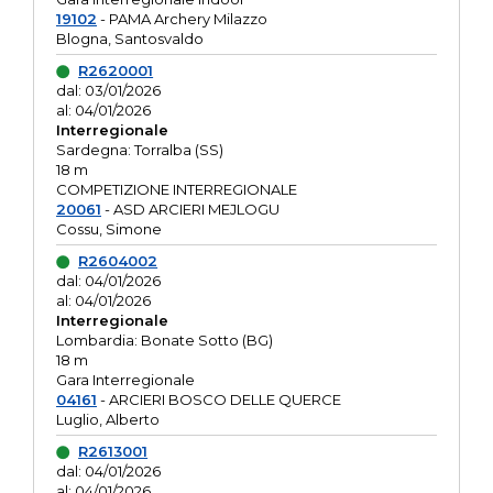
19102
- PAMA Archery Milazzo
Blogna, Santosvaldo
R2620001
dal: 03/01/2026
al: 04/01/2026
Interregionale
Sardegna: Torralba (SS)
18 m
COMPETIZIONE INTERREGIONALE
20061
- ASD ARCIERI MEJLOGU
Cossu, Simone
R2604002
dal: 04/01/2026
al: 04/01/2026
Interregionale
Lombardia: Bonate Sotto (BG)
18 m
Gara Interregionale
04161
- ARCIERI BOSCO DELLE QUERCE
Luglio, Alberto
R2613001
dal: 04/01/2026
al: 04/01/2026