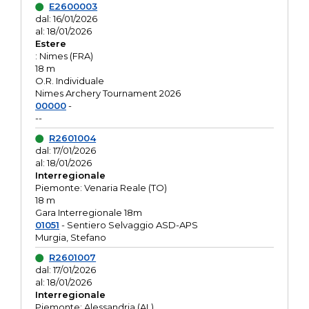
E2600003
dal: 16/01/2026
al: 18/01/2026
Estere
: Nimes (FRA)
18 m
O.R. Individuale
Nimes Archery Tournament 2026
00000
-
--
R2601004
dal: 17/01/2026
al: 18/01/2026
Interregionale
Piemonte: Venaria Reale (TO)
18 m
Gara Interregionale 18m
01051
- Sentiero Selvaggio ASD-APS
Murgia, Stefano
R2601007
dal: 17/01/2026
al: 18/01/2026
Interregionale
Piemonte: Alessandria (AL)