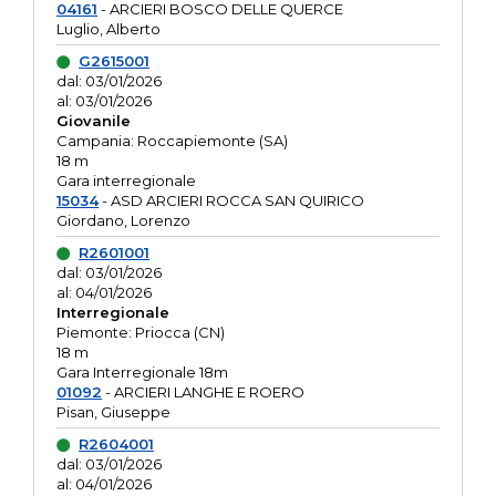
04161
- ARCIERI BOSCO DELLE QUERCE
Luglio, Alberto
G2615001
dal: 03/01/2026
al: 03/01/2026
Giovanile
Campania: Roccapiemonte (SA)
18 m
Gara interregionale
15034
- ASD ARCIERI ROCCA SAN QUIRICO
Giordano, Lorenzo
R2601001
dal: 03/01/2026
al: 04/01/2026
Interregionale
Piemonte: Priocca (CN)
18 m
Gara Interregionale 18m
01092
- ARCIERI LANGHE E ROERO
Pisan, Giuseppe
R2604001
dal: 03/01/2026
al: 04/01/2026