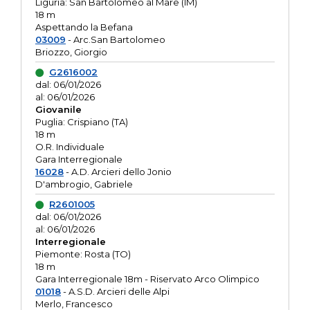
Liguria: San Bartolomeo al Mare (IM)
18 m
Aspettando la Befana
03009
- Arc.San Bartolomeo
Briozzo, Giorgio
G2616002
dal: 06/01/2026
al: 06/01/2026
Giovanile
Puglia: Crispiano (TA)
18 m
O.R. Individuale
Gara Interregionale
16028
- A.D. Arcieri dello Jonio
D'ambrogio, Gabriele
R2601005
dal: 06/01/2026
al: 06/01/2026
Interregionale
Piemonte: Rosta (TO)
18 m
Gara Interregionale 18m - Riservato Arco Olimpico
01018
- A.S.D. Arcieri delle Alpi
Merlo, Francesco