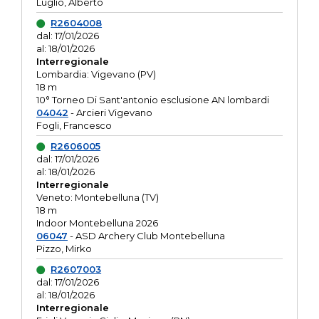
Luglio, Alberto
R2604008
dal: 17/01/2026
al: 18/01/2026
Interregionale
Lombardia: Vigevano (PV)
18 m
10° Torneo Di Sant'antonio esclusione AN lombardi
04042
- Arcieri Vigevano
Fogli, Francesco
R2606005
dal: 17/01/2026
al: 18/01/2026
Interregionale
Veneto: Montebelluna (TV)
18 m
Indoor Montebelluna 2026
06047
- ASD Archery Club Montebelluna
Pizzo, Mirko
R2607003
dal: 17/01/2026
al: 18/01/2026
Interregionale