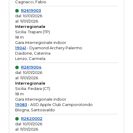
Cagnacci, Fabio
R2619003
dal: 10/01/2026
al: 11/01/2026
Interregionale
Sicilia: Trapani (TP)
18 m
Gara Interregionale indoor
19041
- Dyamond Archery Palermo
Daidone, Caterina
Lenzo, Carmela
R2619004
dal: 10/01/2026
al: 11/01/2026
Interregionale
Sicilia: Pedara (CT)
18 m
Gara Interregionale indoor
19083
- ASD Apple Club Camporotondo
Blogna, Santosvaldo
R2620002
dal: 10/01/2026
al: 11/01/2026