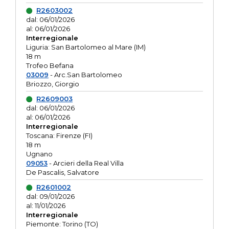
R2603002
dal: 06/01/2026
al: 06/01/2026
Interregionale
Liguria: San Bartolomeo al Mare (IM)
18 m
Trofeo Befana
03009
- Arc.San Bartolomeo
Briozzo, Giorgio
R2609003
dal: 06/01/2026
al: 06/01/2026
Interregionale
Toscana: Firenze (FI)
18 m
Ugnano
09053
- Arcieri della Real Villa
De Pascalis, Salvatore
R2601002
dal: 09/01/2026
al: 11/01/2026
Interregionale
Piemonte: Torino (TO)