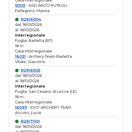
Gara interregionale
15109
- ASD ARCO PUTEOLI
Pellegrino, Marina
R2616004
dal: 18/01/2026
al: 18/01/2026
Interregionale
Puglia: Barletta (BT)
18 m
Gara Interregionale
16031
- Archery Team Barletta
Vitale, Giacomo
R2616005
dal: 18/01/2026
al: 18/01/2026
Interregionale
Puglia: San Cesario di Lecce (LE)
18 m
Gara Interregionale
16099
- EVO' ARCHERY TEAM
Accoto, Lucia
R2617001
dal: 18/01/2026
al: 18/01/2026