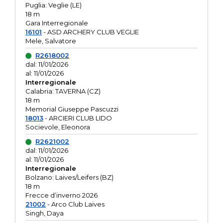
Puglia: Veglie (LE)
18 m
Gara Interregionale
16101
- ASD ARCHERY CLUB VEGLIE
Mele, Salvatore
R2618002
dal: 11/01/2026
al: 11/01/2026
Interregionale
Calabria: TAVERNA (CZ)
18 m
Memorial Giuseppe Pascuzzi
18013
- ARCIERI CLUB LIDO
Socievole, Eleonora
R2621002
dal: 11/01/2026
al: 11/01/2026
Interregionale
Bolzano: Laives/Leifers (BZ)
18 m
Frecce d’inverno 2026
21002
- Arco Club Laives
Singh, Daya