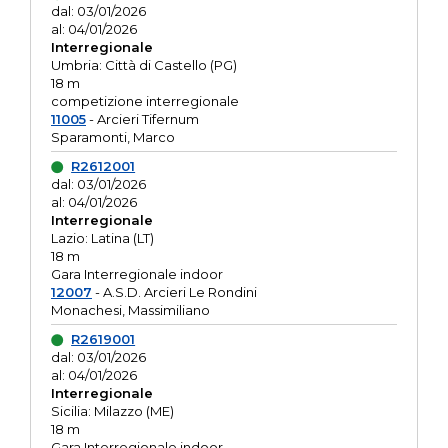
dal: 03/01/2026
al: 04/01/2026
Interregionale
Umbria: Città di Castello (PG)
18 m
competizione interregionale
11005
- Arcieri Tifernum
Sparamonti, Marco
R2612001
dal: 03/01/2026
al: 04/01/2026
Interregionale
Lazio: Latina (LT)
18 m
Gara Interregionale indoor
12007
- A.S.D. Arcieri Le Rondini
Monachesi, Massimiliano
R2619001
dal: 03/01/2026
al: 04/01/2026
Interregionale
Sicilia: Milazzo (ME)
18 m
Gara Interregionale indoor