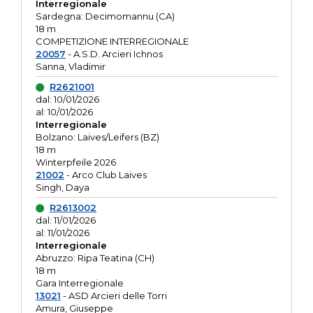
Interregionale
Sardegna: Decimomannu (CA)
18 m
COMPETIZIONE INTERREGIONALE
20057
- A.S.D. Arcieri Ichnos
Sanna, Vladimir
R2621001
dal: 10/01/2026
al: 10/01/2026
Interregionale
Bolzano: Laives/Leifers (BZ)
18 m
Winterpfeile 2026
21002
- Arco Club Laives
Singh, Daya
R2613002
dal: 11/01/2026
al: 11/01/2026
Interregionale
Abruzzo: Ripa Teatina (CH)
18 m
Gara Interregionale
13021
- ASD Arcieri delle Torri
Amura, Giuseppe