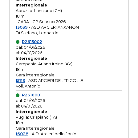
Interregionale
Abruzzo: Lanciano (CH)
18 m
I GARA - GP Scarinci 2026
13039
- ASD ARCIERI ANXANON
Di Stefano, Leonardo
R2615002
dal: 04/01/2026
al: 04/01/2026
Interregionale
Campania: Ariano Irpino (AV)
18 m
Gara interregionale
15113
- ASD ARCIERI DEL TRICOLLE
Voli, Antonio
R2616001
dal: 04/01/2026
al: 04/01/2026
Interregionale
Puglia: Crispiano (TA)
18 m
Gara Interregionale
16028
- A.D. Arcieri dello Jonio