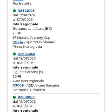
Riu, Isabella
R2621003
dal: 17/01/2026
al: 17/01/2026
Interregionale
Bolzano: Lana/Lana (BZ)
25+18
9° Merano Archery Cup
21004
- Sportclub Merano
Pinna, Mariagrazia
R2603005
dal: 18/01/2026
al: 18/01/2026
Interregionale
Liguria: Sarzana (SP)
25+18
Gara Interregionale
03008
- ASD Arcieri Sarzana
Bermond, Umberto
R2608005
dal: 18/01/2026
al: 18/01/2026
Interregionale