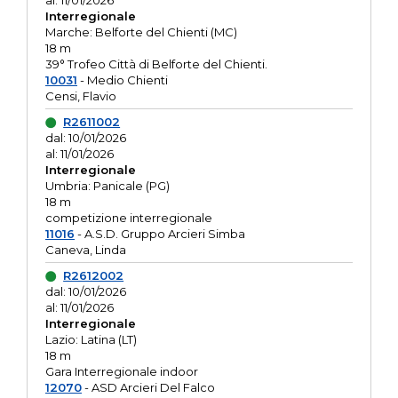
al: 11/01/2026
Interregionale
Marche: Belforte del Chienti (MC)
18 m
39° Trofeo Città di Belforte del Chienti.
10031
- Medio Chienti
Censi, Flavio
R2611002
dal: 10/01/2026
al: 11/01/2026
Interregionale
Umbria: Panicale (PG)
18 m
competizione interregionale
11016
- A.S.D. Gruppo Arcieri Simba
Caneva, Linda
R2612002
dal: 10/01/2026
al: 11/01/2026
Interregionale
Lazio: Latina (LT)
18 m
Gara Interregionale indoor
12070
- ASD Arcieri Del Falco