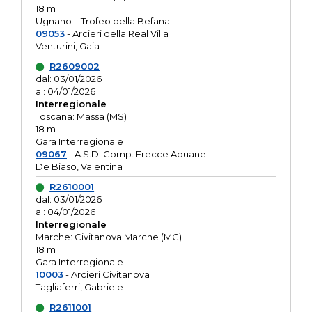
18 m
Ugnano – Trofeo della Befana
09053
- Arcieri della Real Villa
Venturini, Gaia
R2609002
dal: 03/01/2026
al: 04/01/2026
Interregionale
Toscana: Massa (MS)
18 m
Gara Interregionale
09067
- A.S.D. Comp. Frecce Apuane
De Biaso, Valentina
R2610001
dal: 03/01/2026
al: 04/01/2026
Interregionale
Marche: Civitanova Marche (MC)
18 m
Gara Interregionale
10003
- Arcieri Civitanova
Tagliaferri, Gabriele
R2611001