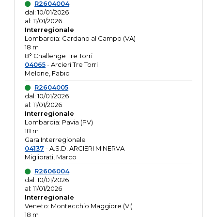
R2604004
dal: 10/01/2026
al: 11/01/2026
Interregionale
Lombardia: Cardano al Campo (VA)
18 m
8° Challenge Tre Torri
04065
- Arcieri Tre Torri
Melone, Fabio
R2604005
dal: 10/01/2026
al: 11/01/2026
Interregionale
Lombardia: Pavia (PV)
18 m
Gara Interregionale
04137
- A.S.D. ARCIERI MINERVA
Migliorati, Marco
R2606004
dal: 10/01/2026
al: 11/01/2026
Interregionale
Veneto: Montecchio Maggiore (VI)
18 m