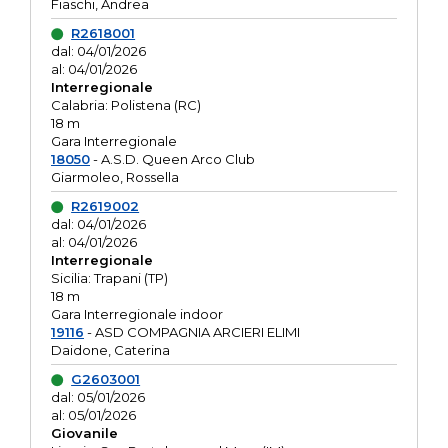
Fiaschi, Andrea
R2618001
dal: 04/01/2026
al: 04/01/2026
Interregionale
Calabria: Polistena (RC)
18 m
Gara Interregionale
18050
- A.S.D. Queen Arco Club
Giarmoleo, Rossella
R2619002
dal: 04/01/2026
al: 04/01/2026
Interregionale
Sicilia: Trapani (TP)
18 m
Gara Interregionale indoor
19116
- ASD COMPAGNIA ARCIERI ELIMI
Daidone, Caterina
G2603001
dal: 05/01/2026
al: 05/01/2026
Giovanile