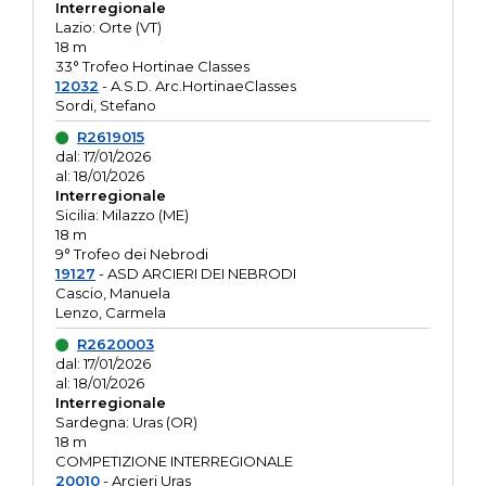
Interregionale
Lazio: Orte (VT)
18 m
33° Trofeo Hortinae Classes
12032
- A.S.D. Arc.HortinaeClasses
Sordi, Stefano
R2619015
dal: 17/01/2026
al: 18/01/2026
Interregionale
Sicilia: Milazzo (ME)
18 m
9° Trofeo dei Nebrodi
19127
- ASD ARCIERI DEI NEBRODI
Cascio, Manuela
Lenzo, Carmela
R2620003
dal: 17/01/2026
al: 18/01/2026
Interregionale
Sardegna: Uras (OR)
18 m
COMPETIZIONE INTERREGIONALE
20010
- Arcieri Uras