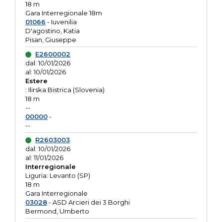
18 m
Gara Interregionale 18m
01066
- Iuvenilia
D'agostino, Katia
Pisan, Giuseppe
E2600002
dal: 10/01/2026
al: 10/01/2026
Estere
: Ilirska Bistrica (Slovenia)
18 m
--
00000
-
--
R2603003
dal: 10/01/2026
al: 11/01/2026
Interregionale
Liguria: Levanto (SP)
18 m
Gara Interregionale
03028
- ASD Arcieri dei 3 Borghi
Bermond, Umberto