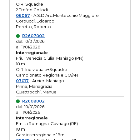
O.R. Squadre
2 Trofeo Collodi
06067
- A.S.D.Arc.Montecchio Maggiore
Corbucci, Edoardo
Peretto, Roberto
R2607002
dal: 10/01/2026
al: 11/01/2026
Interregionale
Friuli Venezia Giulia: Maniago (PN)
18 m
O.R. Individuale+Squadre
Campionato Regionale CO/AN
07017
- Arcieri Maniago
Pinna, Mariagrazia
Quattrocchi, Manuel
R2608002
dal: 10/01/2026
al: 11/01/2026
Interregionale
Emilia Romagna: Cavriago (RE)
18 m
Gara interregionale 18m