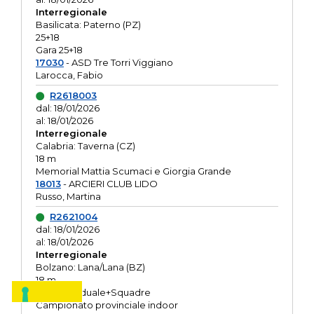
Interregionale
Basilicata: Paterno (PZ)
25+18
Gara 25+18
17030
- ASD Tre Torri Viggiano
Larocca, Fabio
R2618003
dal: 18/01/2026
al: 18/01/2026
Interregionale
Calabria: Taverna (CZ)
18 m
Memorial Mattia Scumaci e Giorgia Grande
18013
- ARCIERI CLUB LIDO
Russo, Martina
R2621004
dal: 18/01/2026
al: 18/01/2026
Interregionale
Bolzano: Lana/Lana (BZ)
18 m
O.R. Individuale+Squadre
Campionato provinciale indoor