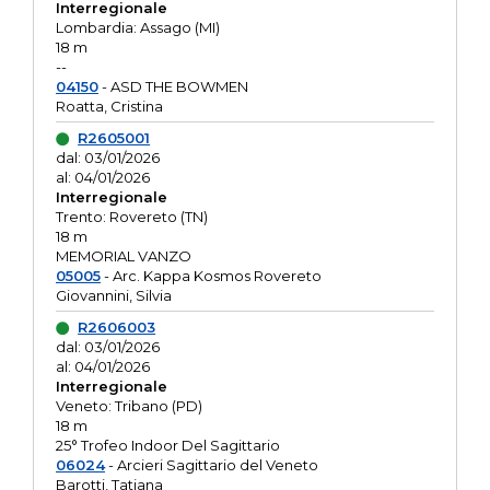
Interregionale
Lombardia: Assago (MI)
18 m
--
04150
- ASD THE BOWMEN
Roatta, Cristina
R2605001
dal: 03/01/2026
al: 04/01/2026
Interregionale
Trento: Rovereto (TN)
18 m
MEMORIAL VANZO
05005
- Arc. Kappa Kosmos Rovereto
Giovannini, Silvia
R2606003
dal: 03/01/2026
al: 04/01/2026
Interregionale
Veneto: Tribano (PD)
18 m
25° Trofeo Indoor Del Sagittario
06024
- Arcieri Sagittario del Veneto
Barotti, Tatiana