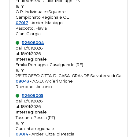
Friuli Venezia Giulia: Maniago (PN)
18 m
O.R. Individuale+Squadre
Campionato Regionale OL
07017
- Arcieri Maniago
Pascotto, Flavia
Cian, Giorgia
R2608004
dal: 17/01/2026
al: 18/01/2026
Interregionale
Emilia Romagna: Casalgrande (RE)
18 m
25° TROFEO CITTA' DI CASALGRANDE Salvaterra di Ca
08043
- A.S.D. Arcieri Orione
Raimondi, Antonio
R2609005
dal: 17/01/2026
al: 18/01/2026
Interregionale
Toscana: Pescia (PT)
18 m
Gara Interregionale
09014
- Arcieri Citta' di Pescia