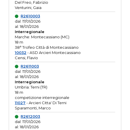
Del Freo, Fabrizio
Venturini, Gaia
R2610003
dal: 17/01/2026
al: 18/01/2026
Interregionale
Marche: Montecassiano (MC)
18 m
38° Trofeo Città di Montecassiano
10032
- ASD Arcieri Montecassiano
Censi, Flavio
R2611003
dal: 17/01/2026
al: 18/01/2026
Interregionale
Umbria: Terni (TR)
18 m
competizione interregionale
11027
- Arcieri Citta' Di Terni
Sparamonti, Marco
R2612003
dal: 17/01/2026
al: 18/01/2026