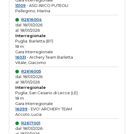
Gara interregionale
15109
- ASD ARCO PUTEOLI
Pellegrino, Marina
R2616004
dal: 18/01/2026
al: 18/01/2026
Interregionale
Puglia: Barletta (BT)
18 m
Gara Interregionale
16031
- Archery Team Barletta
Vitale, Giacomo
R2616005
dal: 18/01/2026
al: 18/01/2026
Interregionale
Puglia: San Cesario di Lecce (LE)
18 m
Gara Interregionale
16099
- EVO' ARCHERY TEAM
Accoto, Lucia
R2617001
dal: 18/01/2026
al: 18/01/2026