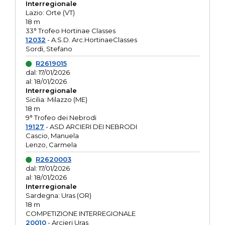
Interregionale
Lazio: Orte (VT)
18 m
33° Trofeo Hortinae Classes
12032
- A.S.D. Arc.HortinaeClasses
Sordi, Stefano
R2619015
dal: 17/01/2026
al: 18/01/2026
Interregionale
Sicilia: Milazzo (ME)
18 m
9° Trofeo dei Nebrodi
19127
- ASD ARCIERI DEI NEBRODI
Cascio, Manuela
Lenzo, Carmela
R2620003
dal: 17/01/2026
al: 18/01/2026
Interregionale
Sardegna: Uras (OR)
18 m
COMPETIZIONE INTERREGIONALE
20010
- Arcieri Uras