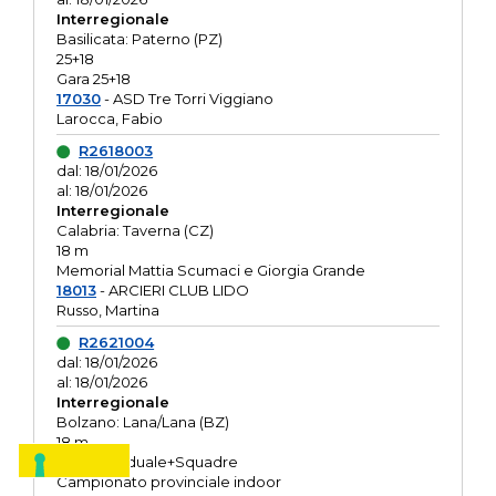
Interregionale
Basilicata: Paterno (PZ)
25+18
Gara 25+18
17030
- ASD Tre Torri Viggiano
Larocca, Fabio
R2618003
dal: 18/01/2026
al: 18/01/2026
Interregionale
Calabria: Taverna (CZ)
18 m
Memorial Mattia Scumaci e Giorgia Grande
18013
- ARCIERI CLUB LIDO
Russo, Martina
R2621004
dal: 18/01/2026
al: 18/01/2026
Interregionale
Bolzano: Lana/Lana (BZ)
18 m
O.R. Individuale+Squadre
Campionato provinciale indoor