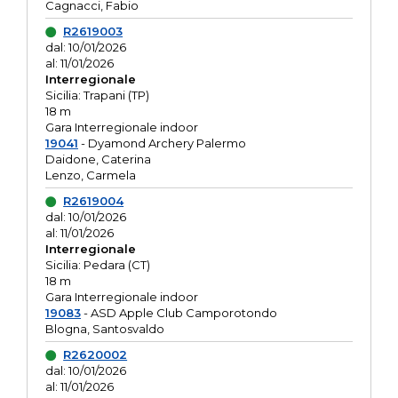
Cagnacci, Fabio
R2619003
dal: 10/01/2026
al: 11/01/2026
Interregionale
Sicilia: Trapani (TP)
18 m
Gara Interregionale indoor
19041
- Dyamond Archery Palermo
Daidone, Caterina
Lenzo, Carmela
R2619004
dal: 10/01/2026
al: 11/01/2026
Interregionale
Sicilia: Pedara (CT)
18 m
Gara Interregionale indoor
19083
- ASD Apple Club Camporotondo
Blogna, Santosvaldo
R2620002
dal: 10/01/2026
al: 11/01/2026