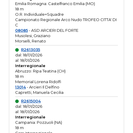
Emilia Romagna: Castelfranco Emilia (MO)
18 m
O.R. Individuale+Squadre
Campionato Regionale Arco Nudo TROFEO CITTA' DI
C
08085
- ASD ARCIERI DEL FORTE
Musolesi, Graziano
Morselli, Renato
R2613035
dal: 18/01/2026
al: 18/01/2026
Interregionale
Abruzzo: Ripa Teatina (CH)
18 m
Memorial Lorena Ridolfi
13014
- Arcieri Il Delfino
Capretti, Manuela Cecilia
R2615004
dal: 18/01/2026
al: 18/01/2026
Interregionale
Campania: Pozzuoli (NA)
18 m