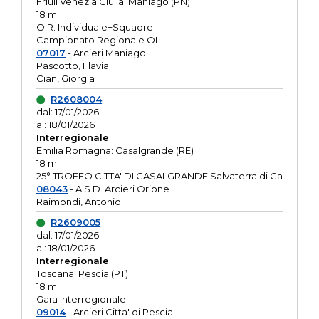
Friuli Venezia Giulia: Maniago (PN)
18 m
O.R. Individuale+Squadre
Campionato Regionale OL
07017
- Arcieri Maniago
Pascotto, Flavia
Cian, Giorgia
R2608004
dal: 17/01/2026
al: 18/01/2026
Interregionale
Emilia Romagna: Casalgrande (RE)
18 m
25° TROFEO CITTA' DI CASALGRANDE Salvaterra di Ca
08043
- A.S.D. Arcieri Orione
Raimondi, Antonio
R2609005
dal: 17/01/2026
al: 18/01/2026
Interregionale
Toscana: Pescia (PT)
18 m
Gara Interregionale
09014
- Arcieri Citta' di Pescia