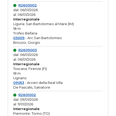
R2603002
dal: 06/01/2026
al: 06/01/2026
Interregionale
Liguria: San Bartolomeo al Mare (IM)
18 m
Trofeo Befana
03009
- Arc.San Bartolomeo
Briozzo, Giorgio
R2609003
dal: 06/01/2026
al: 06/01/2026
Interregionale
Toscana: Firenze (FI)
18 m
Ugnano
09053
- Arcieri della Real Villa
De Pascalis, Salvatore
R2601002
dal: 09/01/2026
al: 11/01/2026
Interregionale
Piemonte: Torino (TO)