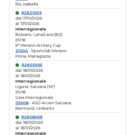
Riu, Isabella
R2621003
dal: 17/01/2026
al: 17/01/2026
Interregionale
Bolzano: Lana/Lana (BZ)
25+18
9° Merano Archery Cup
21004
- Sportclub Merano
Pinna, Mariagrazia
R2603005
dal: 18/01/2026
al: 18/01/2026
Interregionale
Liguria: Sarzana (SP)
25+18
Gara Interregionale
03008
- ASD Arcieri Sarzana
Bermond, Umberto
R2608005
dal: 18/01/2026
al: 18/01/2026
Interregionale