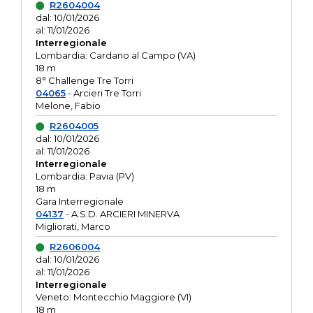
R2604004
dal: 10/01/2026
al: 11/01/2026
Interregionale
Lombardia: Cardano al Campo (VA)
18 m
8° Challenge Tre Torri
04065
- Arcieri Tre Torri
Melone, Fabio
R2604005
dal: 10/01/2026
al: 11/01/2026
Interregionale
Lombardia: Pavia (PV)
18 m
Gara Interregionale
04137
- A.S.D. ARCIERI MINERVA
Migliorati, Marco
R2606004
dal: 10/01/2026
al: 11/01/2026
Interregionale
Veneto: Montecchio Maggiore (VI)
18 m