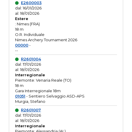
E2600003
dal: 16/01/2026
al: 18/01/2026
Estere
: Nimes (FRA)
18 m
O.R. Individuale
Nimes Archery Tournament 2026
00000
-
--
R2601004
dal: 17/01/2026
al: 18/01/2026
Interregionale
Piemonte: Venaria Reale (TO)
18 m
Gara Interregionale 18m
01051
- Sentiero Selvaggio ASD-APS
Murgia, Stefano
R2601007
dal: 17/01/2026
al: 18/01/2026
Interregionale
Piemonte: Alessandria (AL)