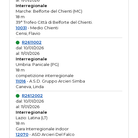
al: 11/01/2026
Interregionale
Marche: Belforte del Chienti (MC)
18 m
39° Trofeo Città di Belforte del Chienti.
10031
- Medio Chienti
Censi, Flavio
R2611002
dal: 10/01/2026
al: 11/01/2026
Interregionale
Umbria: Panicale (PG)
18 m
competizione interregionale
11016
- A.S.D. Gruppo Arcieri Simba
Caneva, Linda
R2612002
dal: 10/01/2026
al: 11/01/2026
Interregionale
Lazio: Latina (LT)
18 m
Gara Interregionale indoor
12070
- ASD Arcieri Del Falco