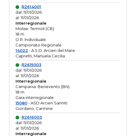
R2614001
dal: 11/01/2026
al: 11/01/2026
Interregionale
Molise: Termoli (CB)
18 m
O.R. Individuale
Campionato Regionale
14022
- A.S.D. Arcieri del Mare
Capretti, Manuela Cecilia
R2615003
dal: 11/01/2026
al: 11/01/2026
Interregionale
Campania: Benevento (BN)
18 m
Gara interregionale
15080
- ASD Arcieri Sanniti
Giordano, Carmine
R2616003
dal: 11/01/2026
al: 11/01/2026
Interregionale