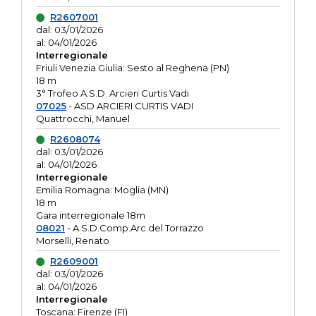
R2607001
dal: 03/01/2026
al: 04/01/2026
Interregionale
Friuli Venezia Giulia: Sesto al Reghena (PN)
18 m
3° Trofeo A.S.D. Arcieri Curtis Vadi
07025
- ASD ARCIERI CURTIS VADI
Quattrocchi, Manuel
R2608074
dal: 03/01/2026
al: 04/01/2026
Interregionale
Emilia Romagna: Moglia (MN)
18 m
Gara interregionale 18m
08021
- A.S.D.Comp.Arc.del Torrazzo
Morselli, Renato
R2609001
dal: 03/01/2026
al: 04/01/2026
Interregionale
Toscana: Firenze (FI)