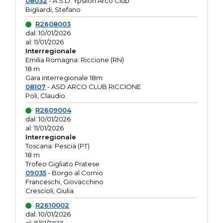
08032
- A.S.D. Ypsilon Arco Club
Bigliardi, Stefano
R2608003
dal: 10/01/2026
al: 11/01/2026
Interregionale
Emilia Romagna: Riccione (RN)
18 m
Gara interregionale 18m
08107
- ASD ARCO CLUB RICCIONE
Poli, Claudio
R2609004
dal: 10/01/2026
al: 11/01/2026
Interregionale
Toscana: Pescia (PT)
18 m
Trofeo Gigliato Pratese
09035
- Borgo al Cornio
Franceschi, Giovacchino
Crescioli, Giulia
R2610002
dal: 10/01/2026