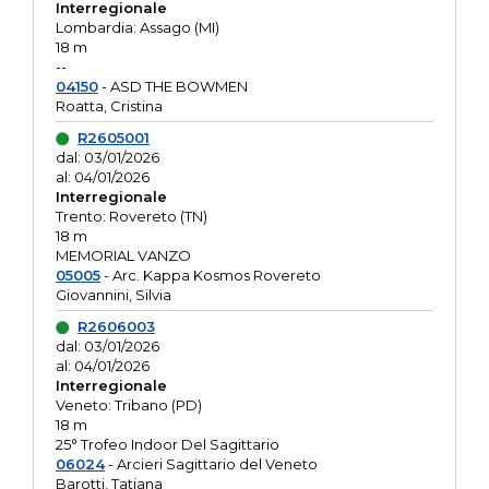
Interregionale
Lombardia: Assago (MI)
18 m
--
04150
- ASD THE BOWMEN
Roatta, Cristina
R2605001
dal: 03/01/2026
al: 04/01/2026
Interregionale
Trento: Rovereto (TN)
18 m
MEMORIAL VANZO
05005
- Arc. Kappa Kosmos Rovereto
Giovannini, Silvia
R2606003
dal: 03/01/2026
al: 04/01/2026
Interregionale
Veneto: Tribano (PD)
18 m
25° Trofeo Indoor Del Sagittario
06024
- Arcieri Sagittario del Veneto
Barotti, Tatiana