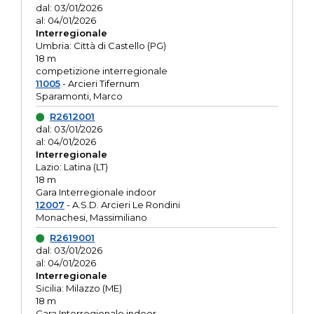
dal: 03/01/2026
al: 04/01/2026
Interregionale
Umbria: Città di Castello (PG)
18 m
competizione interregionale
11005
- Arcieri Tifernum
Sparamonti, Marco
R2612001
dal: 03/01/2026
al: 04/01/2026
Interregionale
Lazio: Latina (LT)
18 m
Gara Interregionale indoor
12007
- A.S.D. Arcieri Le Rondini
Monachesi, Massimiliano
R2619001
dal: 03/01/2026
al: 04/01/2026
Interregionale
Sicilia: Milazzo (ME)
18 m
Gara Interregionale indoor