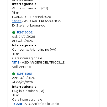
Interregionale
Abruzzo: Lanciano (CH)
18 m
I GARA - GP Scarinci 2026
13039
- ASD ARCIERI ANXANON
Di Stefano, Leonardo
R2615002
dal: 04/01/2026
al: 04/01/2026
Interregionale
Campania: Ariano Irpino (AV)
18 m
Gara interregionale
15113
- ASD ARCIERI DEL TRICOLLE
Voli, Antonio
R2616001
dal: 04/01/2026
al: 04/01/2026
Interregionale
Puglia: Crispiano (TA)
18 m
Gara Interregionale
16028
- A.D. Arcieri dello Jonio