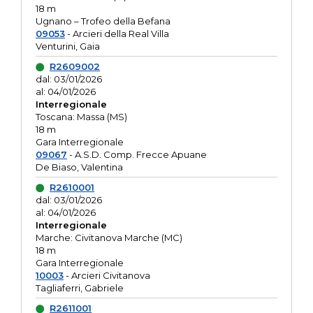
18 m
Ugnano – Trofeo della Befana
09053
- Arcieri della Real Villa
Venturini, Gaia
R2609002
dal: 03/01/2026
al: 04/01/2026
Interregionale
Toscana: Massa (MS)
18 m
Gara Interregionale
09067
- A.S.D. Comp. Frecce Apuane
De Biaso, Valentina
R2610001
dal: 03/01/2026
al: 04/01/2026
Interregionale
Marche: Civitanova Marche (MC)
18 m
Gara Interregionale
10003
- Arcieri Civitanova
Tagliaferri, Gabriele
R2611001