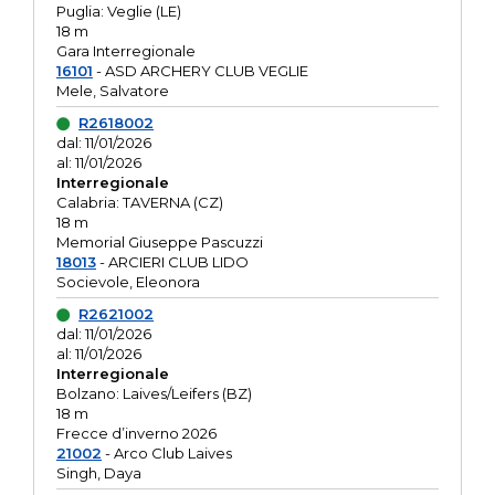
Puglia: Veglie (LE)
18 m
Gara Interregionale
16101
- ASD ARCHERY CLUB VEGLIE
Mele, Salvatore
R2618002
dal: 11/01/2026
al: 11/01/2026
Interregionale
Calabria: TAVERNA (CZ)
18 m
Memorial Giuseppe Pascuzzi
18013
- ARCIERI CLUB LIDO
Socievole, Eleonora
R2621002
dal: 11/01/2026
al: 11/01/2026
Interregionale
Bolzano: Laives/Leifers (BZ)
18 m
Frecce d’inverno 2026
21002
- Arco Club Laives
Singh, Daya