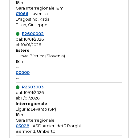
18 m
Gara Interregionale 18m
01066
- Iuvenilia
D'agostino, Katia
Pisan, Giuseppe
E2600002
dal: 10/01/2026
al: 10/01/2026
Estere
: Ilirska Bistrica (Slovenia)
18 m
--
00000
-
--
R2603003
dal: 10/01/2026
al: 11/01/2026
Interregionale
Liguria: Levanto (SP)
18 m
Gara Interregionale
03028
- ASD Arcieri dei 3 Borghi
Bermond, Umberto