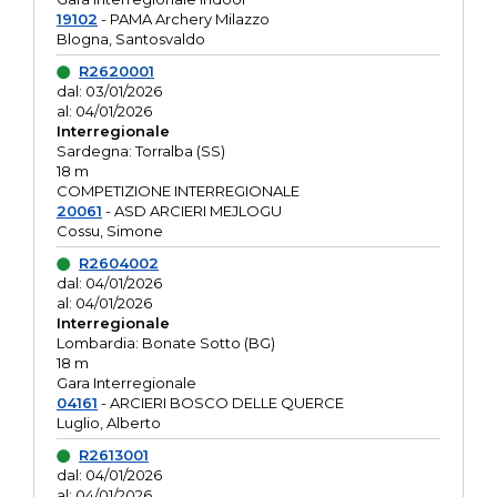
19102
- PAMA Archery Milazzo
Blogna, Santosvaldo
R2620001
dal: 03/01/2026
al: 04/01/2026
Interregionale
Sardegna: Torralba (SS)
18 m
COMPETIZIONE INTERREGIONALE
20061
- ASD ARCIERI MEJLOGU
Cossu, Simone
R2604002
dal: 04/01/2026
al: 04/01/2026
Interregionale
Lombardia: Bonate Sotto (BG)
18 m
Gara Interregionale
04161
- ARCIERI BOSCO DELLE QUERCE
Luglio, Alberto
R2613001
dal: 04/01/2026
al: 04/01/2026