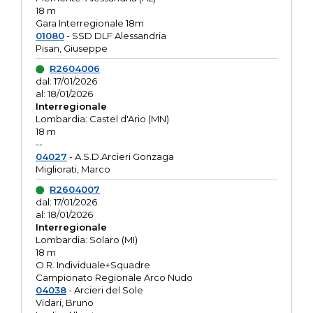
18 m
Gara Interregionale 18m
01080
- SSD DLF Alessandria
Pisan, Giuseppe
R2604006
dal: 17/01/2026
al: 18/01/2026
Interregionale
Lombardia: Castel d'Ario (MN)
18 m
--
04027
- A.S.D.Arcieri Gonzaga
Migliorati, Marco
R2604007
dal: 17/01/2026
al: 18/01/2026
Interregionale
Lombardia: Solaro (MI)
18 m
O.R. Individuale+Squadre
Campionato Regionale Arco Nudo
04038
- Arcieri del Sole
Vidari, Bruno