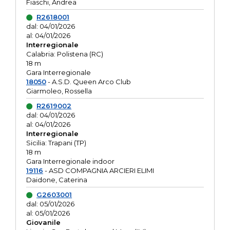
Fiaschi, Andrea
R2618001
dal: 04/01/2026
al: 04/01/2026
Interregionale
Calabria: Polistena (RC)
18 m
Gara Interregionale
18050
- A.S.D. Queen Arco Club
Giarmoleo, Rossella
R2619002
dal: 04/01/2026
al: 04/01/2026
Interregionale
Sicilia: Trapani (TP)
18 m
Gara Interregionale indoor
19116
- ASD COMPAGNIA ARCIERI ELIMI
Daidone, Caterina
G2603001
dal: 05/01/2026
al: 05/01/2026
Giovanile