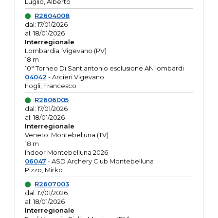
Luglio, Alberto
R2604008
dal: 17/01/2026
al: 18/01/2026
Interregionale
Lombardia: Vigevano (PV)
18 m
10° Torneo Di Sant'antonio esclusione AN lombardi
04042
- Arcieri Vigevano
Fogli, Francesco
R2606005
dal: 17/01/2026
al: 18/01/2026
Interregionale
Veneto: Montebelluna (TV)
18 m
Indoor Montebelluna 2026
06047
- ASD Archery Club Montebelluna
Pizzo, Mirko
R2607003
dal: 17/01/2026
al: 18/01/2026
Interregionale