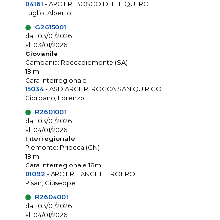
04161
- ARCIERI BOSCO DELLE QUERCE
Luglio, Alberto
G2615001
dal: 03/01/2026
al: 03/01/2026
Giovanile
Campania: Roccapiemonte (SA)
18 m
Gara interregionale
15034
- ASD ARCIERI ROCCA SAN QUIRICO
Giordano, Lorenzo
R2601001
dal: 03/01/2026
al: 04/01/2026
Interregionale
Piemonte: Priocca (CN)
18 m
Gara Interregionale 18m
01092
- ARCIERI LANGHE E ROERO
Pisan, Giuseppe
R2604001
dal: 03/01/2026
al: 04/01/2026