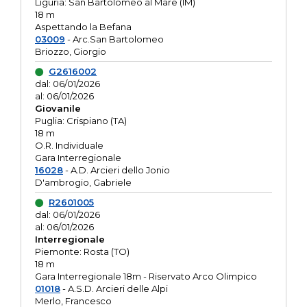
Liguria: San Bartolomeo al Mare (IM)
18 m
Aspettando la Befana
03009
- Arc.San Bartolomeo
Briozzo, Giorgio
G2616002
dal: 06/01/2026
al: 06/01/2026
Giovanile
Puglia: Crispiano (TA)
18 m
O.R. Individuale
Gara Interregionale
16028
- A.D. Arcieri dello Jonio
D'ambrogio, Gabriele
R2601005
dal: 06/01/2026
al: 06/01/2026
Interregionale
Piemonte: Rosta (TO)
18 m
Gara Interregionale 18m - Riservato Arco Olimpico
01018
- A.S.D. Arcieri delle Alpi
Merlo, Francesco