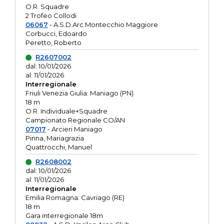
O.R. Squadre
2 Trofeo Collodi
06067
- A.S.D.Arc.Montecchio Maggiore
Corbucci, Edoardo
Peretto, Roberto
R2607002
dal: 10/01/2026
al: 11/01/2026
Interregionale
Friuli Venezia Giulia: Maniago (PN)
18 m
O.R. Individuale+Squadre
Campionato Regionale CO/AN
07017
- Arcieri Maniago
Pinna, Mariagrazia
Quattrocchi, Manuel
R2608002
dal: 10/01/2026
al: 11/01/2026
Interregionale
Emilia Romagna: Cavriago (RE)
18 m
Gara interregionale 18m