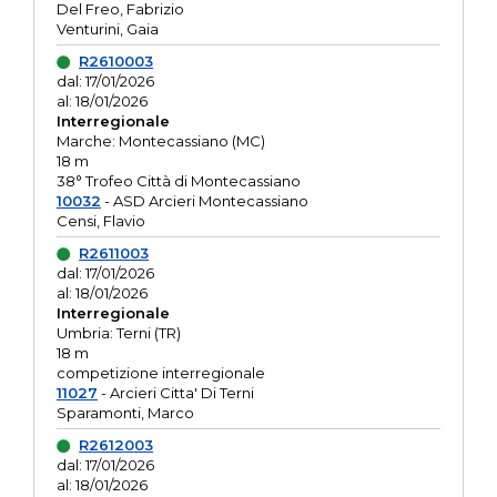
Del Freo, Fabrizio
Venturini, Gaia
R2610003
dal: 17/01/2026
al: 18/01/2026
Interregionale
Marche: Montecassiano (MC)
18 m
38° Trofeo Città di Montecassiano
10032
- ASD Arcieri Montecassiano
Censi, Flavio
R2611003
dal: 17/01/2026
al: 18/01/2026
Interregionale
Umbria: Terni (TR)
18 m
competizione interregionale
11027
- Arcieri Citta' Di Terni
Sparamonti, Marco
R2612003
dal: 17/01/2026
al: 18/01/2026