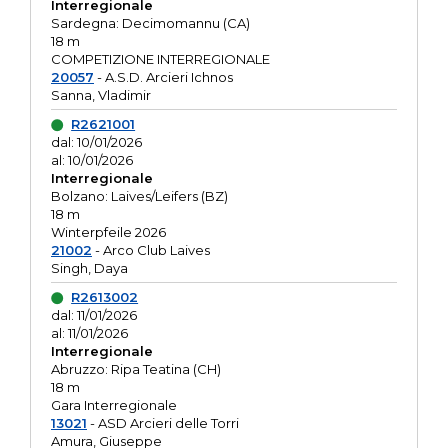
Interregionale
Sardegna: Decimomannu (CA)
18 m
COMPETIZIONE INTERREGIONALE
20057
- A.S.D. Arcieri Ichnos
Sanna, Vladimir
R2621001
dal: 10/01/2026
al: 10/01/2026
Interregionale
Bolzano: Laives/Leifers (BZ)
18 m
Winterpfeile 2026
21002
- Arco Club Laives
Singh, Daya
R2613002
dal: 11/01/2026
al: 11/01/2026
Interregionale
Abruzzo: Ripa Teatina (CH)
18 m
Gara Interregionale
13021
- ASD Arcieri delle Torri
Amura, Giuseppe