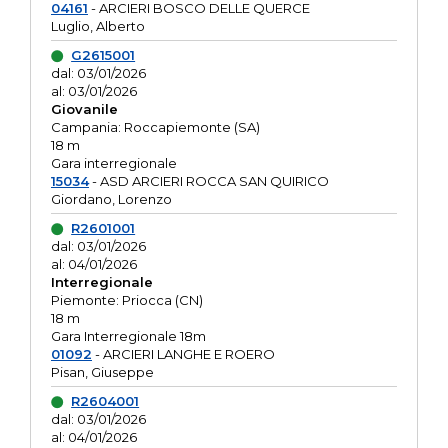
04161
- ARCIERI BOSCO DELLE QUERCE
Luglio, Alberto
G2615001
dal: 03/01/2026
al: 03/01/2026
Giovanile
Campania: Roccapiemonte (SA)
18 m
Gara interregionale
15034
- ASD ARCIERI ROCCA SAN QUIRICO
Giordano, Lorenzo
R2601001
dal: 03/01/2026
al: 04/01/2026
Interregionale
Piemonte: Priocca (CN)
18 m
Gara Interregionale 18m
01092
- ARCIERI LANGHE E ROERO
Pisan, Giuseppe
R2604001
dal: 03/01/2026
al: 04/01/2026