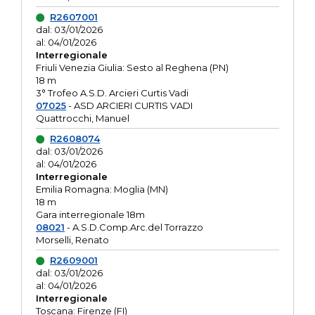
R2607001
dal: 03/01/2026
al: 04/01/2026
Interregionale
Friuli Venezia Giulia: Sesto al Reghena (PN)
18 m
3° Trofeo A.S.D. Arcieri Curtis Vadi
07025
- ASD ARCIERI CURTIS VADI
Quattrocchi, Manuel
R2608074
dal: 03/01/2026
al: 04/01/2026
Interregionale
Emilia Romagna: Moglia (MN)
18 m
Gara interregionale 18m
08021
- A.S.D.Comp.Arc.del Torrazzo
Morselli, Renato
R2609001
dal: 03/01/2026
al: 04/01/2026
Interregionale
Toscana: Firenze (FI)