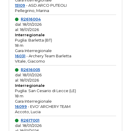
Gara interregionale
15109
- ASD ARCO PUTEOLI
Pellegrino, Marina
R2616004
dal: 18/01/2026
al: 18/01/2026
Interregionale
Puglia: Barletta (BT)
18 m
Gara Interregionale
16031
- Archery Team Barletta
Vitale, Giacomo
R2616005
dal: 18/01/2026
al: 18/01/2026
Interregionale
Puglia: San Cesario di Lecce (LE)
18 m
Gara Interregionale
16099
- EVO' ARCHERY TEAM
Accoto, Lucia
R2617001
dal: 18/01/2026
al: 18/01/2026