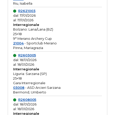
Riu, Isabella
R2621003
dal: 17/01/2026
al: 17/01/2026
Interregionale
Bolzano: Lana/Lana (BZ)
25+18
9° Merano Archery Cup
21004
- Sportclub Merano
Pinna, Mariagrazia
R2603005
dal: 18/01/2026
al: 18/01/2026
Interregionale
Liguria: Sarzana (SP)
25+18
Gara Interregionale
03008
- ASD Arcieri Sarzana
Bermond, Umberto
R2608005
dal: 18/01/2026
al: 18/01/2026
Interregionale