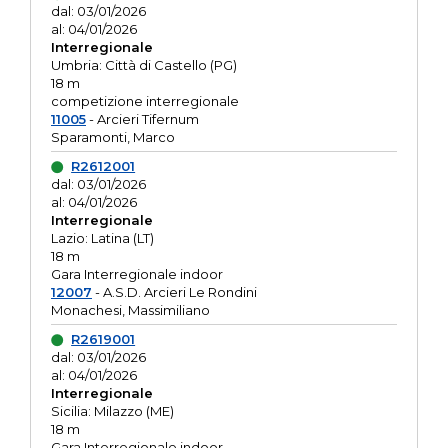
dal: 03/01/2026
al: 04/01/2026
Interregionale
Umbria: Città di Castello (PG)
18 m
competizione interregionale
11005
- Arcieri Tifernum
Sparamonti, Marco
R2612001
dal: 03/01/2026
al: 04/01/2026
Interregionale
Lazio: Latina (LT)
18 m
Gara Interregionale indoor
12007
- A.S.D. Arcieri Le Rondini
Monachesi, Massimiliano
R2619001
dal: 03/01/2026
al: 04/01/2026
Interregionale
Sicilia: Milazzo (ME)
18 m
Gara Interregionale indoor