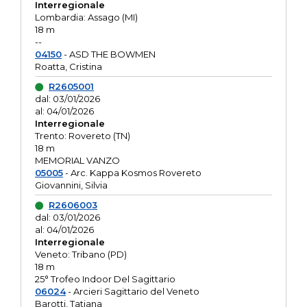
Interregionale
Lombardia: Assago (MI)
18 m
--
04150
- ASD THE BOWMEN
Roatta, Cristina
R2605001
dal: 03/01/2026
al: 04/01/2026
Interregionale
Trento: Rovereto (TN)
18 m
MEMORIAL VANZO
05005
- Arc. Kappa Kosmos Rovereto
Giovannini, Silvia
R2606003
dal: 03/01/2026
al: 04/01/2026
Interregionale
Veneto: Tribano (PD)
18 m
25° Trofeo Indoor Del Sagittario
06024
- Arcieri Sagittario del Veneto
Barotti, Tatiana