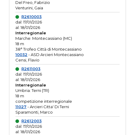
Del Freo, Fabrizio
Venturini, Gaia
R2610003
dal: 17/01/2026
al: 18/01/2026
Interregionale
Marche: Montecassiano (MC)
18 m
38° Trofeo Città di Montecassiano
10032
- ASD Arcieri Montecassiano
Censi, Flavio
R2611003
dal: 17/01/2026
al: 18/01/2026
Interregionale
Umbria: Terni (TR)
18 m
competizione interregionale
11027
- Arcieri Citta' Di Terni
Sparamonti, Marco
R2612003
dal: 17/01/2026
al: 18/01/2026