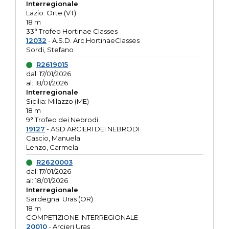
Interregionale
Lazio: Orte (VT)
18 m
33° Trofeo Hortinae Classes
12032
- A.S.D. Arc.HortinaeClasses
Sordi, Stefano
R2619015
dal: 17/01/2026
al: 18/01/2026
Interregionale
Sicilia: Milazzo (ME)
18 m
9° Trofeo dei Nebrodi
19127
- ASD ARCIERI DEI NEBRODI
Cascio, Manuela
Lenzo, Carmela
R2620003
dal: 17/01/2026
al: 18/01/2026
Interregionale
Sardegna: Uras (OR)
18 m
COMPETIZIONE INTERREGIONALE
20010
- Arcieri Uras