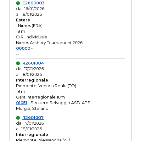
E2600003
dal: 16/01/2026
al: 18/01/2026
Estere
: Nimes (FRA)
18 m
O.R. Individuale
Nimes Archery Tournament 2026
00000
-
--
R2601004
dal: 17/01/2026
al: 18/01/2026
Interregionale
Piemonte: Venaria Reale (TO)
18 m
Gara Interregionale 18m
01051
- Sentiero Selvaggio ASD-APS
Murgia, Stefano
R2601007
dal: 17/01/2026
al: 18/01/2026
Interregionale
Piemonte: Alessandria (AL)