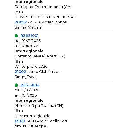
Interregionale
Sardegna: Decimomannu (CA)
18 m
COMPETIZIONE INTERREGIONALE
20057
- A.S.D. Arcieri Ichnos
Sanna, Vladimir
R2621001
dal: 10/01/2026
al: 10/01/2026
Interregionale
Bolzano: Laives/Leifers (BZ)
18 m
Winterpfeile 2026
21002
- Arco Club Laives
Singh, Daya
R2613002
dal: 11/01/2026
al: 11/01/2026
Interregionale
Abruzzo: Ripa Teatina (CH)
18 m
Gara Interregionale
13021
- ASD Arcieri delle Torri
Amura, Giuseppe