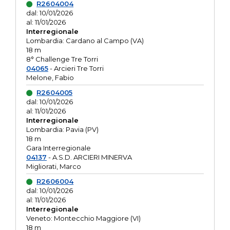
R2604004
dal: 10/01/2026
al: 11/01/2026
Interregionale
Lombardia: Cardano al Campo (VA)
18 m
8° Challenge Tre Torri
04065
- Arcieri Tre Torri
Melone, Fabio
R2604005
dal: 10/01/2026
al: 11/01/2026
Interregionale
Lombardia: Pavia (PV)
18 m
Gara Interregionale
04137
- A.S.D. ARCIERI MINERVA
Migliorati, Marco
R2606004
dal: 10/01/2026
al: 11/01/2026
Interregionale
Veneto: Montecchio Maggiore (VI)
18 m