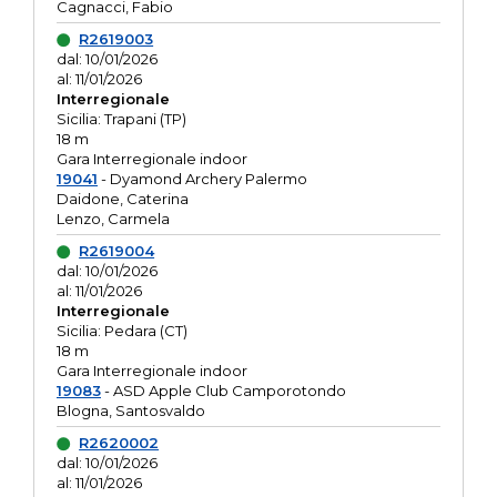
Cagnacci, Fabio
R2619003
dal: 10/01/2026
al: 11/01/2026
Interregionale
Sicilia: Trapani (TP)
18 m
Gara Interregionale indoor
19041
- Dyamond Archery Palermo
Daidone, Caterina
Lenzo, Carmela
R2619004
dal: 10/01/2026
al: 11/01/2026
Interregionale
Sicilia: Pedara (CT)
18 m
Gara Interregionale indoor
19083
- ASD Apple Club Camporotondo
Blogna, Santosvaldo
R2620002
dal: 10/01/2026
al: 11/01/2026