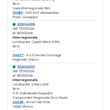
18 m
Gara Interregionale 18m
01080
- SSD DLF Alessandria
Pisan, Giuseppe
R2604006
dal: 17/01/2026
al: 18/01/2026
Interregionale
Lombardia: Castel d'Ario (MN)
18 m
--
04027
- A.S.D.Arcieri Gonzaga
Migliorati, Marco
R2604007
dal: 17/01/2026
al: 18/01/2026
Interregionale
Lombardia: Solaro (MI)
18 m
O.R. Individuale+Squadre
Campionato Regionale Arco Nudo
04038
- Arcieri del Sole
Vidari, Bruno