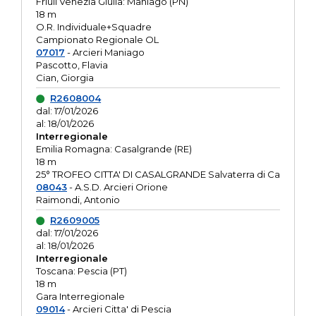
Friuli Venezia Giulia: Maniago (PN)
18 m
O.R. Individuale+Squadre
Campionato Regionale OL
07017
- Arcieri Maniago
Pascotto, Flavia
Cian, Giorgia
R2608004
dal: 17/01/2026
al: 18/01/2026
Interregionale
Emilia Romagna: Casalgrande (RE)
18 m
25° TROFEO CITTA' DI CASALGRANDE Salvaterra di Ca
08043
- A.S.D. Arcieri Orione
Raimondi, Antonio
R2609005
dal: 17/01/2026
al: 18/01/2026
Interregionale
Toscana: Pescia (PT)
18 m
Gara Interregionale
09014
- Arcieri Citta' di Pescia