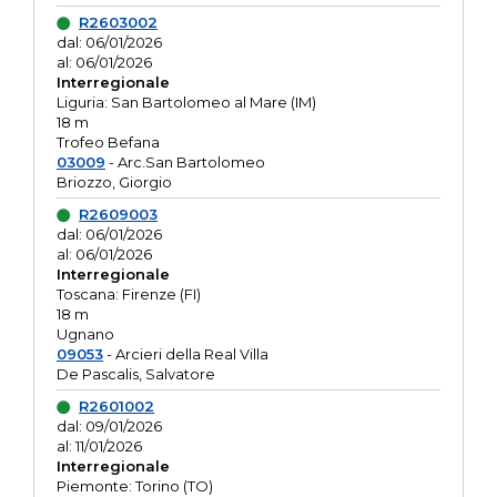
R2603002
dal: 06/01/2026
al: 06/01/2026
Interregionale
Liguria: San Bartolomeo al Mare (IM)
18 m
Trofeo Befana
03009
- Arc.San Bartolomeo
Briozzo, Giorgio
R2609003
dal: 06/01/2026
al: 06/01/2026
Interregionale
Toscana: Firenze (FI)
18 m
Ugnano
09053
- Arcieri della Real Villa
De Pascalis, Salvatore
R2601002
dal: 09/01/2026
al: 11/01/2026
Interregionale
Piemonte: Torino (TO)