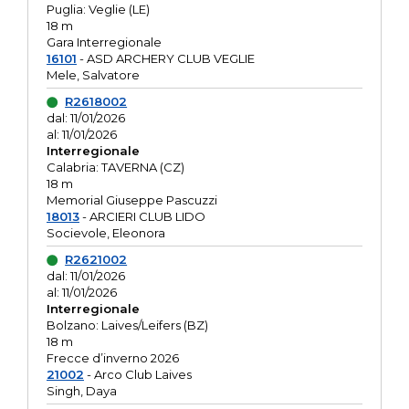
Puglia: Veglie (LE)
18 m
Gara Interregionale
16101
- ASD ARCHERY CLUB VEGLIE
Mele, Salvatore
R2618002
dal: 11/01/2026
al: 11/01/2026
Interregionale
Calabria: TAVERNA (CZ)
18 m
Memorial Giuseppe Pascuzzi
18013
- ARCIERI CLUB LIDO
Socievole, Eleonora
R2621002
dal: 11/01/2026
al: 11/01/2026
Interregionale
Bolzano: Laives/Leifers (BZ)
18 m
Frecce d’inverno 2026
21002
- Arco Club Laives
Singh, Daya