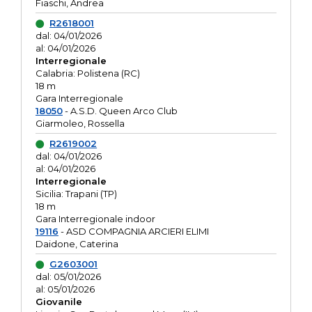
Fiaschi, Andrea
R2618001
dal: 04/01/2026
al: 04/01/2026
Interregionale
Calabria: Polistena (RC)
18 m
Gara Interregionale
18050
- A.S.D. Queen Arco Club
Giarmoleo, Rossella
R2619002
dal: 04/01/2026
al: 04/01/2026
Interregionale
Sicilia: Trapani (TP)
18 m
Gara Interregionale indoor
19116
- ASD COMPAGNIA ARCIERI ELIMI
Daidone, Caterina
G2603001
dal: 05/01/2026
al: 05/01/2026
Giovanile