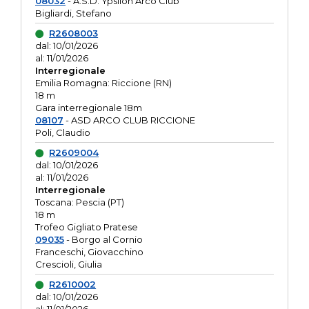
08032
- A.S.D. Ypsilon Arco Club
Bigliardi, Stefano
R2608003
dal: 10/01/2026
al: 11/01/2026
Interregionale
Emilia Romagna: Riccione (RN)
18 m
Gara interregionale 18m
08107
- ASD ARCO CLUB RICCIONE
Poli, Claudio
R2609004
dal: 10/01/2026
al: 11/01/2026
Interregionale
Toscana: Pescia (PT)
18 m
Trofeo Gigliato Pratese
09035
- Borgo al Cornio
Franceschi, Giovacchino
Crescioli, Giulia
R2610002
dal: 10/01/2026