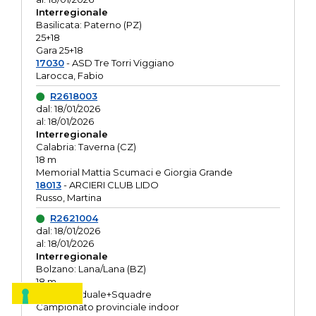
Interregionale
Basilicata: Paterno (PZ)
25+18
Gara 25+18
17030
- ASD Tre Torri Viggiano
Larocca, Fabio
R2618003
dal: 18/01/2026
al: 18/01/2026
Interregionale
Calabria: Taverna (CZ)
18 m
Memorial Mattia Scumaci e Giorgia Grande
18013
- ARCIERI CLUB LIDO
Russo, Martina
R2621004
dal: 18/01/2026
al: 18/01/2026
Interregionale
Bolzano: Lana/Lana (BZ)
18 m
O.R. Individuale+Squadre
Campionato provinciale indoor