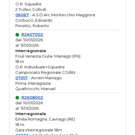
O.R. Squadre
2 Trofeo Collodi
06067
- A.S.D.Arc.Montecchio Maggiore
Corbucci, Edoardo
Peretto, Roberto
R2607002
dal: 10/01/2026
al: 11/01/2026
Interregionale
Friuli Venezia Giulia: Maniago (PN)
18 m
O.R. Individuale+Squadre
Campionato Regionale CO/AN
07017
- Arcieri Maniago
Pinna, Mariagrazia
Quattrocchi, Manuel
R2608002
dal: 10/01/2026
al: 11/01/2026
Interregionale
Emilia Romagna: Cavriago (RE)
18 m
Gara interregionale 18m