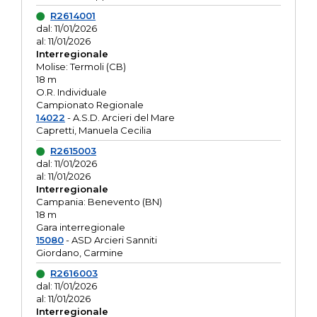
R2614001
dal: 11/01/2026
al: 11/01/2026
Interregionale
Molise: Termoli (CB)
18 m
O.R. Individuale
Campionato Regionale
14022
- A.S.D. Arcieri del Mare
Capretti, Manuela Cecilia
R2615003
dal: 11/01/2026
al: 11/01/2026
Interregionale
Campania: Benevento (BN)
18 m
Gara interregionale
15080
- ASD Arcieri Sanniti
Giordano, Carmine
R2616003
dal: 11/01/2026
al: 11/01/2026
Interregionale