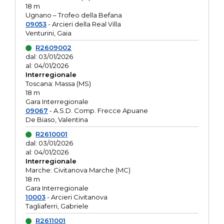
18 m
Ugnano – Trofeo della Befana
09053
- Arcieri della Real Villa
Venturini, Gaia
R2609002
dal: 03/01/2026
al: 04/01/2026
Interregionale
Toscana: Massa (MS)
18 m
Gara Interregionale
09067
- A.S.D. Comp. Frecce Apuane
De Biaso, Valentina
R2610001
dal: 03/01/2026
al: 04/01/2026
Interregionale
Marche: Civitanova Marche (MC)
18 m
Gara Interregionale
10003
- Arcieri Civitanova
Tagliaferri, Gabriele
R2611001