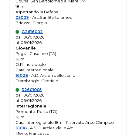
Liguria: San Bartolomeo al Mare (IM)
18 m
Aspettando la Befana
03009
- Arc.San Bartolomeo
Briozzo, Giorgio
G2616002
dal: 06/01/2026
al: 06/01/2026
Giovanile
Puglia: Crispiano (TA)
18 m
O.R. Individuale
Gara Interregionale
16028
- A.D. Arcieri dello Jonio
D'ambrogio, Gabriele
R2601005
dal: 06/01/2026
al: 06/01/2026
Interregionale
Piemonte: Rosta (TO)
18 m
Gara Interregionale 18m - Riservato Arco Olimpico
01018
- A.S.D. Arcieri delle Alpi
Merlo, Francesco