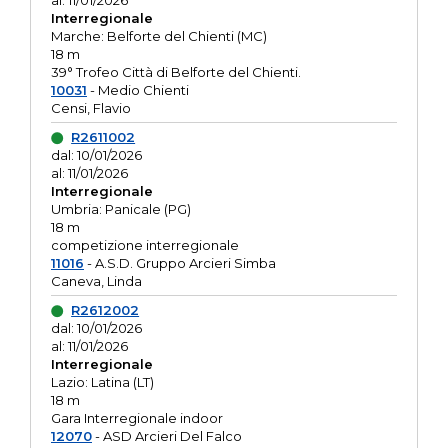
al: 11/01/2026
Interregionale
Marche: Belforte del Chienti (MC)
18 m
39° Trofeo Città di Belforte del Chienti.
10031
- Medio Chienti
Censi, Flavio
R2611002
dal: 10/01/2026
al: 11/01/2026
Interregionale
Umbria: Panicale (PG)
18 m
competizione interregionale
11016
- A.S.D. Gruppo Arcieri Simba
Caneva, Linda
R2612002
dal: 10/01/2026
al: 11/01/2026
Interregionale
Lazio: Latina (LT)
18 m
Gara Interregionale indoor
12070
- ASD Arcieri Del Falco