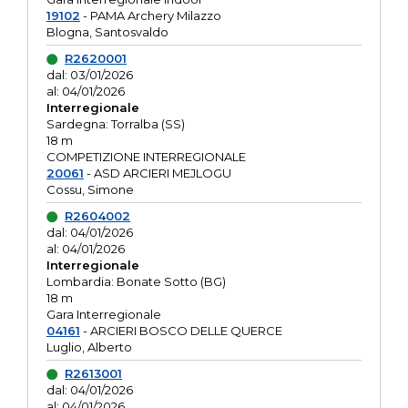
19102
- PAMA Archery Milazzo
Blogna, Santosvaldo
R2620001
dal: 03/01/2026
al: 04/01/2026
Interregionale
Sardegna: Torralba (SS)
18 m
COMPETIZIONE INTERREGIONALE
20061
- ASD ARCIERI MEJLOGU
Cossu, Simone
R2604002
dal: 04/01/2026
al: 04/01/2026
Interregionale
Lombardia: Bonate Sotto (BG)
18 m
Gara Interregionale
04161
- ARCIERI BOSCO DELLE QUERCE
Luglio, Alberto
R2613001
dal: 04/01/2026
al: 04/01/2026