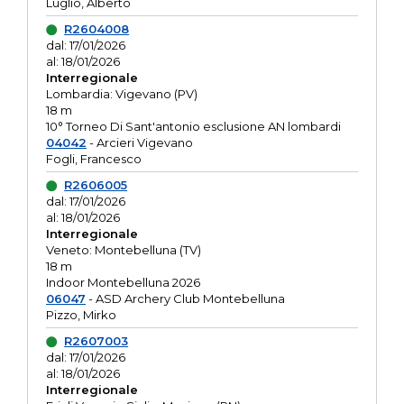
Luglio, Alberto
R2604008
dal: 17/01/2026
al: 18/01/2026
Interregionale
Lombardia: Vigevano (PV)
18 m
10° Torneo Di Sant'antonio esclusione AN lombardi
04042
- Arcieri Vigevano
Fogli, Francesco
R2606005
dal: 17/01/2026
al: 18/01/2026
Interregionale
Veneto: Montebelluna (TV)
18 m
Indoor Montebelluna 2026
06047
- ASD Archery Club Montebelluna
Pizzo, Mirko
R2607003
dal: 17/01/2026
al: 18/01/2026
Interregionale