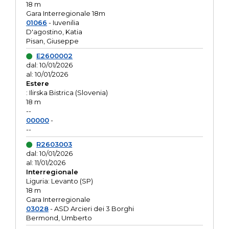
18 m
Gara Interregionale 18m
01066
- Iuvenilia
D'agostino, Katia
Pisan, Giuseppe
E2600002
dal: 10/01/2026
al: 10/01/2026
Estere
: Ilirska Bistrica (Slovenia)
18 m
--
00000
-
--
R2603003
dal: 10/01/2026
al: 11/01/2026
Interregionale
Liguria: Levanto (SP)
18 m
Gara Interregionale
03028
- ASD Arcieri dei 3 Borghi
Bermond, Umberto