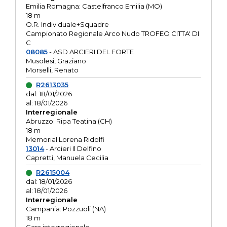
Emilia Romagna: Castelfranco Emilia (MO)
18 m
O.R. Individuale+Squadre
Campionato Regionale Arco Nudo TROFEO CITTA' DI
C
08085
- ASD ARCIERI DEL FORTE
Musolesi, Graziano
Morselli, Renato
R2613035
dal: 18/01/2026
al: 18/01/2026
Interregionale
Abruzzo: Ripa Teatina (CH)
18 m
Memorial Lorena Ridolfi
13014
- Arcieri Il Delfino
Capretti, Manuela Cecilia
R2615004
dal: 18/01/2026
al: 18/01/2026
Interregionale
Campania: Pozzuoli (NA)
18 m