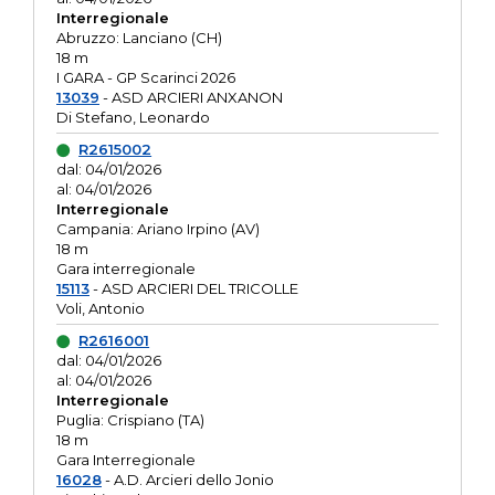
Interregionale
Abruzzo: Lanciano (CH)
18 m
I GARA - GP Scarinci 2026
13039
- ASD ARCIERI ANXANON
Di Stefano, Leonardo
R2615002
dal: 04/01/2026
al: 04/01/2026
Interregionale
Campania: Ariano Irpino (AV)
18 m
Gara interregionale
15113
- ASD ARCIERI DEL TRICOLLE
Voli, Antonio
R2616001
dal: 04/01/2026
al: 04/01/2026
Interregionale
Puglia: Crispiano (TA)
18 m
Gara Interregionale
16028
- A.D. Arcieri dello Jonio