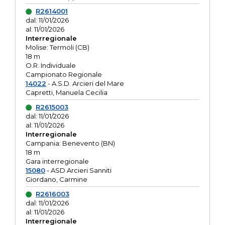
R2614001
dal: 11/01/2026
al: 11/01/2026
Interregionale
Molise: Termoli (CB)
18 m
O.R. Individuale
Campionato Regionale
14022
- A.S.D. Arcieri del Mare
Capretti, Manuela Cecilia
R2615003
dal: 11/01/2026
al: 11/01/2026
Interregionale
Campania: Benevento (BN)
18 m
Gara interregionale
15080
- ASD Arcieri Sanniti
Giordano, Carmine
R2616003
dal: 11/01/2026
al: 11/01/2026
Interregionale