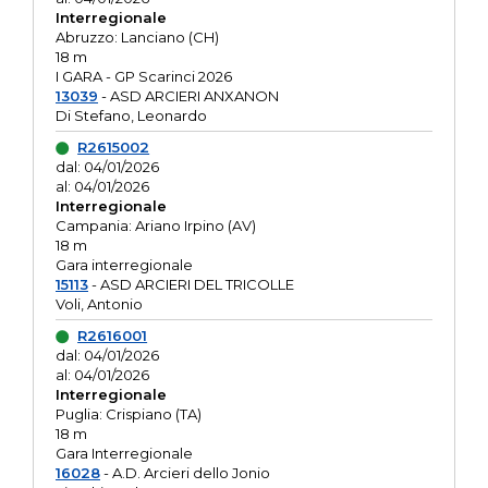
Interregionale
Abruzzo: Lanciano (CH)
18 m
I GARA - GP Scarinci 2026
13039
- ASD ARCIERI ANXANON
Di Stefano, Leonardo
R2615002
dal: 04/01/2026
al: 04/01/2026
Interregionale
Campania: Ariano Irpino (AV)
18 m
Gara interregionale
15113
- ASD ARCIERI DEL TRICOLLE
Voli, Antonio
R2616001
dal: 04/01/2026
al: 04/01/2026
Interregionale
Puglia: Crispiano (TA)
18 m
Gara Interregionale
16028
- A.D. Arcieri dello Jonio