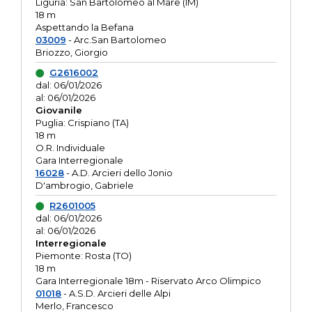
Liguria: San Bartolomeo al Mare (IM)
18 m
Aspettando la Befana
03009
- Arc.San Bartolomeo
Briozzo, Giorgio
G2616002
dal: 06/01/2026
al: 06/01/2026
Giovanile
Puglia: Crispiano (TA)
18 m
O.R. Individuale
Gara Interregionale
16028
- A.D. Arcieri dello Jonio
D'ambrogio, Gabriele
R2601005
dal: 06/01/2026
al: 06/01/2026
Interregionale
Piemonte: Rosta (TO)
18 m
Gara Interregionale 18m - Riservato Arco Olimpico
01018
- A.S.D. Arcieri delle Alpi
Merlo, Francesco