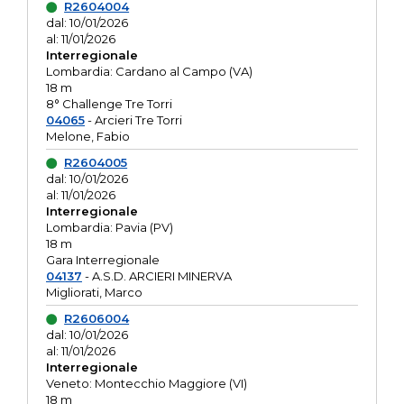
R2604004
dal: 10/01/2026
al: 11/01/2026
Interregionale
Lombardia: Cardano al Campo (VA)
18 m
8° Challenge Tre Torri
04065
- Arcieri Tre Torri
Melone, Fabio
R2604005
dal: 10/01/2026
al: 11/01/2026
Interregionale
Lombardia: Pavia (PV)
18 m
Gara Interregionale
04137
- A.S.D. ARCIERI MINERVA
Migliorati, Marco
R2606004
dal: 10/01/2026
al: 11/01/2026
Interregionale
Veneto: Montecchio Maggiore (VI)
18 m