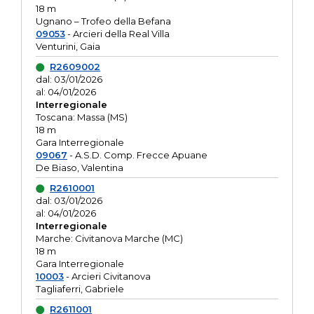
18 m
Ugnano – Trofeo della Befana
09053
- Arcieri della Real Villa
Venturini, Gaia
R2609002
dal: 03/01/2026
al: 04/01/2026
Interregionale
Toscana: Massa (MS)
18 m
Gara Interregionale
09067
- A.S.D. Comp. Frecce Apuane
De Biaso, Valentina
R2610001
dal: 03/01/2026
al: 04/01/2026
Interregionale
Marche: Civitanova Marche (MC)
18 m
Gara Interregionale
10003
- Arcieri Civitanova
Tagliaferri, Gabriele
R2611001