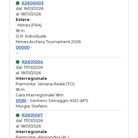
E2600003
dal: 16/01/2026
al: 18/01/2026
Estere
: Nimes (FRA)
18 m
O.R. Individuale
Nimes Archery Tournament 2026
00000
-
--
R2601004
dal: 17/01/2026
al: 18/01/2026
Interregionale
Piemonte: Venaria Reale (TO)
18 m
Gara Interregionale 18m
01051
- Sentiero Selvaggio ASD-APS
Murgia, Stefano
R2601007
dal: 17/01/2026
al: 18/01/2026
Interregionale
Piemonte: Alessandria (AL)