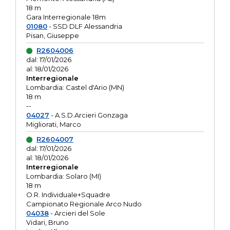
18 m
Gara Interregionale 18m
01080
- SSD DLF Alessandria
Pisan, Giuseppe
R2604006
dal: 17/01/2026
al: 18/01/2026
Interregionale
Lombardia: Castel d'Ario (MN)
18 m
--
04027
- A.S.D.Arcieri Gonzaga
Migliorati, Marco
R2604007
dal: 17/01/2026
al: 18/01/2026
Interregionale
Lombardia: Solaro (MI)
18 m
O.R. Individuale+Squadre
Campionato Regionale Arco Nudo
04038
- Arcieri del Sole
Vidari, Bruno