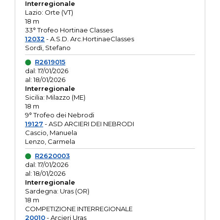
Interregionale
Lazio: Orte (VT)
18 m
33° Trofeo Hortinae Classes
12032
- A.S.D. Arc.HortinaeClasses
Sordi, Stefano
R2619015
dal: 17/01/2026
al: 18/01/2026
Interregionale
Sicilia: Milazzo (ME)
18 m
9° Trofeo dei Nebrodi
19127
- ASD ARCIERI DEI NEBRODI
Cascio, Manuela
Lenzo, Carmela
R2620003
dal: 17/01/2026
al: 18/01/2026
Interregionale
Sardegna: Uras (OR)
18 m
COMPETIZIONE INTERREGIONALE
20010
- Arcieri Uras