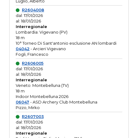
Luglio, Alberto
R2604008
dal: 17/01/2026
al: 18/01/2026
Interregionale
Lombardia: Vigevano (PV)
18 m
10° Torneo Di Sant'antonio esclusione AN lombardi
04042
- Arcieri Vigevano
Fogli, Francesco
R2606005
dal: 17/01/2026
al: 18/01/2026
Interregionale
Veneto: Montebelluna (TV)
18 m
Indoor Montebelluna 2026
06047
- ASD Archery Club Montebelluna
Pizzo, Mirko
R2607003
dal: 17/01/2026
al: 18/01/2026
Interregionale