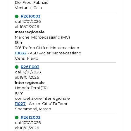
Del Freo, Fabrizio
Venturini, Gaia
R2610003
dal: 17/01/2026
al: 18/01/2026
Interregionale
Marche: Montecassiano (MC)
18 m
38° Trofeo Città di Montecassiano
10032
- ASD Arcieri Montecassiano
Censi, Flavio
R2611003
dal: 17/01/2026
al: 18/01/2026
Interregionale
Umbria: Terni (TR)
18 m
competizione interregionale
11027
- Arcieri Citta' Di Terni
Sparamonti, Marco
R2612003
dal: 17/01/2026
al: 18/01/2026