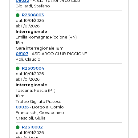
08032
- A.S.D. Ypsilon Arco Club
Bigliardi, Stefano
R2608003
dal: 10/01/2026
al: 11/01/2026
Interregionale
Emilia Romagna: Riccione (RN)
18 m
Gara interregionale 18m
08107
- ASD ARCO CLUB RICCIONE
Poli, Claudio
R2609004
dal: 10/01/2026
al: 11/01/2026
Interregionale
Toscana: Pescia (PT)
18 m
Trofeo Gigliato Pratese
09035
- Borgo al Cornio
Franceschi, Giovacchino
Crescioli, Giulia
R2610002
dal: 10/01/2026