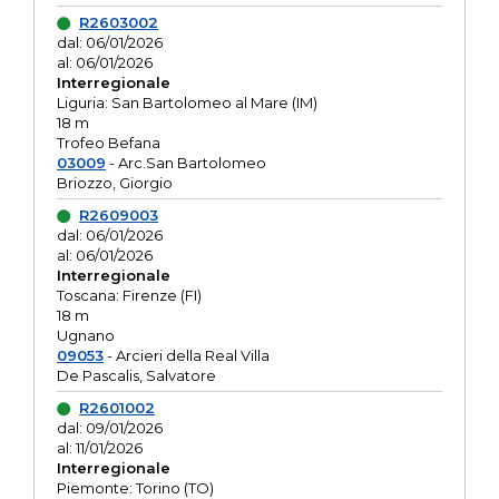
R2603002
dal: 06/01/2026
al: 06/01/2026
Interregionale
Liguria: San Bartolomeo al Mare (IM)
18 m
Trofeo Befana
03009
- Arc.San Bartolomeo
Briozzo, Giorgio
R2609003
dal: 06/01/2026
al: 06/01/2026
Interregionale
Toscana: Firenze (FI)
18 m
Ugnano
09053
- Arcieri della Real Villa
De Pascalis, Salvatore
R2601002
dal: 09/01/2026
al: 11/01/2026
Interregionale
Piemonte: Torino (TO)