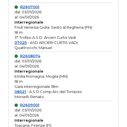
R2607001
dal: 03/01/2026
al: 04/01/2026
Interregionale
Friuli Venezia Giulia: Sesto al Reghena (PN)
18 m
3° Trofeo A.S.D. Arcieri Curtis Vadi
07025
- ASD ARCIERI CURTIS VADI
Quattrocchi, Manuel
R2608074
dal: 03/01/2026
al: 04/01/2026
Interregionale
Emilia Romagna: Moglia (MN)
18 m
Gara interregionale 18m
08021
- A.S.D.Comp.Arc.del Torrazzo
Morselli, Renato
R2609001
dal: 03/01/2026
al: 04/01/2026
Interregionale
Toscana: Firenze (FI)