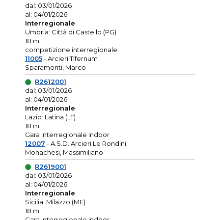
dal: 03/01/2026
al: 04/01/2026
Interregionale
Umbria: Città di Castello (PG)
18 m
competizione interregionale
11005
- Arcieri Tifernum
Sparamonti, Marco
R2612001
dal: 03/01/2026
al: 04/01/2026
Interregionale
Lazio: Latina (LT)
18 m
Gara Interregionale indoor
12007
- A.S.D. Arcieri Le Rondini
Monachesi, Massimiliano
R2619001
dal: 03/01/2026
al: 04/01/2026
Interregionale
Sicilia: Milazzo (ME)
18 m
Gara Interregionale indoor