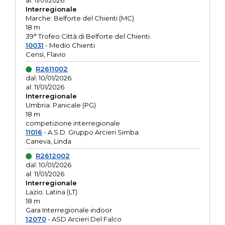
al: 11/01/2026
Interregionale
Marche: Belforte del Chienti (MC)
18 m
39° Trofeo Città di Belforte del Chienti.
10031
- Medio Chienti
Censi, Flavio
R2611002
dal: 10/01/2026
al: 11/01/2026
Interregionale
Umbria: Panicale (PG)
18 m
competizione interregionale
11016
- A.S.D. Gruppo Arcieri Simba
Caneva, Linda
R2612002
dal: 10/01/2026
al: 11/01/2026
Interregionale
Lazio: Latina (LT)
18 m
Gara Interregionale indoor
12070
- ASD Arcieri Del Falco