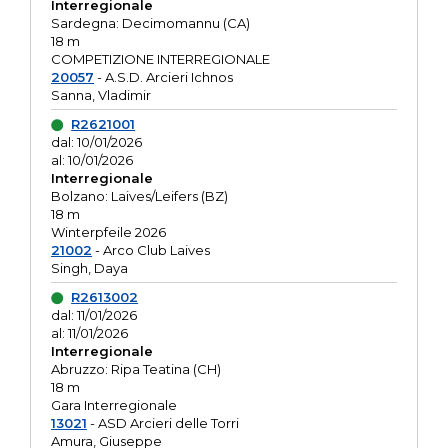
Interregionale
Sardegna: Decimomannu (CA)
18 m
COMPETIZIONE INTERREGIONALE
20057
- A.S.D. Arcieri Ichnos
Sanna, Vladimir
R2621001
dal: 10/01/2026
al: 10/01/2026
Interregionale
Bolzano: Laives/Leifers (BZ)
18 m
Winterpfeile 2026
21002
- Arco Club Laives
Singh, Daya
R2613002
dal: 11/01/2026
al: 11/01/2026
Interregionale
Abruzzo: Ripa Teatina (CH)
18 m
Gara Interregionale
13021
- ASD Arcieri delle Torri
Amura, Giuseppe