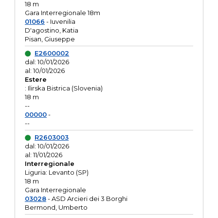
18 m
Gara Interregionale 18m
01066
- Iuvenilia
D'agostino, Katia
Pisan, Giuseppe
E2600002
dal: 10/01/2026
al: 10/01/2026
Estere
: Ilirska Bistrica (Slovenia)
18 m
--
00000
-
--
R2603003
dal: 10/01/2026
al: 11/01/2026
Interregionale
Liguria: Levanto (SP)
18 m
Gara Interregionale
03028
- ASD Arcieri dei 3 Borghi
Bermond, Umberto