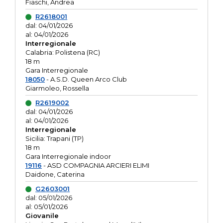
Fiaschi, Andrea
R2618001
dal: 04/01/2026
al: 04/01/2026
Interregionale
Calabria: Polistena (RC)
18 m
Gara Interregionale
18050
- A.S.D. Queen Arco Club
Giarmoleo, Rossella
R2619002
dal: 04/01/2026
al: 04/01/2026
Interregionale
Sicilia: Trapani (TP)
18 m
Gara Interregionale indoor
19116
- ASD COMPAGNIA ARCIERI ELIMI
Daidone, Caterina
G2603001
dal: 05/01/2026
al: 05/01/2026
Giovanile