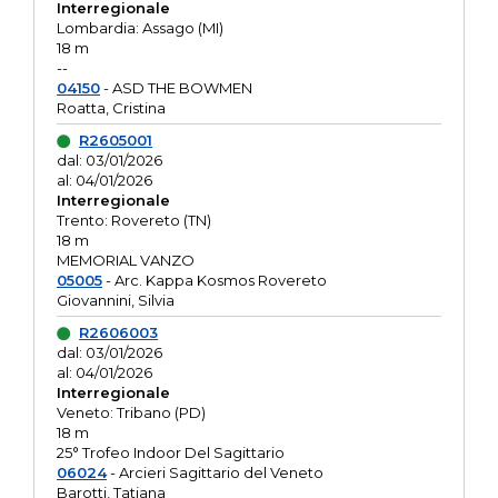
Interregionale
Lombardia: Assago (MI)
18 m
--
04150
- ASD THE BOWMEN
Roatta, Cristina
R2605001
dal: 03/01/2026
al: 04/01/2026
Interregionale
Trento: Rovereto (TN)
18 m
MEMORIAL VANZO
05005
- Arc. Kappa Kosmos Rovereto
Giovannini, Silvia
R2606003
dal: 03/01/2026
al: 04/01/2026
Interregionale
Veneto: Tribano (PD)
18 m
25° Trofeo Indoor Del Sagittario
06024
- Arcieri Sagittario del Veneto
Barotti, Tatiana