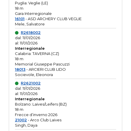
Puglia: Veglie (LE)
18 m
Gara Interregionale
16101
- ASD ARCHERY CLUB VEGLIE
Mele, Salvatore
R2618002
dal: 11/01/2026
al: 11/01/2026
Interregionale
Calabria: TAVERNA (CZ)
18 m
Memorial Giuseppe Pascuzzi
18013
- ARCIERI CLUB LIDO
Socievole, Eleonora
R2621002
dal: 11/01/2026
al: 11/01/2026
Interregionale
Bolzano: Laives/Leifers (BZ)
18 m
Frecce d’inverno 2026
21002
- Arco Club Laives
Singh, Daya