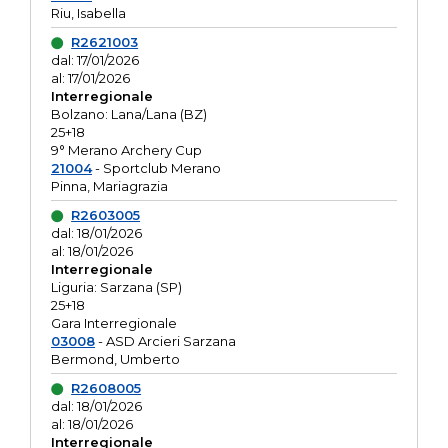
Riu, Isabella
R2621003
dal: 17/01/2026
al: 17/01/2026
Interregionale
Bolzano: Lana/Lana (BZ)
25+18
9° Merano Archery Cup
21004
- Sportclub Merano
Pinna, Mariagrazia
R2603005
dal: 18/01/2026
al: 18/01/2026
Interregionale
Liguria: Sarzana (SP)
25+18
Gara Interregionale
03008
- ASD Arcieri Sarzana
Bermond, Umberto
R2608005
dal: 18/01/2026
al: 18/01/2026
Interregionale