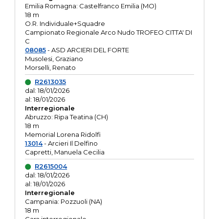
Emilia Romagna: Castelfranco Emilia (MO)
18 m
O.R. Individuale+Squadre
Campionato Regionale Arco Nudo TROFEO CITTA' DI
C
08085
- ASD ARCIERI DEL FORTE
Musolesi, Graziano
Morselli, Renato
R2613035
dal: 18/01/2026
al: 18/01/2026
Interregionale
Abruzzo: Ripa Teatina (CH)
18 m
Memorial Lorena Ridolfi
13014
- Arcieri Il Delfino
Capretti, Manuela Cecilia
R2615004
dal: 18/01/2026
al: 18/01/2026
Interregionale
Campania: Pozzuoli (NA)
18 m