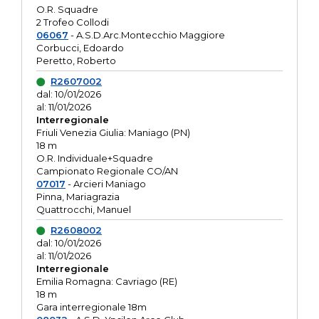
O.R. Squadre
2 Trofeo Collodi
06067
- A.S.D.Arc.Montecchio Maggiore
Corbucci, Edoardo
Peretto, Roberto
R2607002
dal: 10/01/2026
al: 11/01/2026
Interregionale
Friuli Venezia Giulia: Maniago (PN)
18 m
O.R. Individuale+Squadre
Campionato Regionale CO/AN
07017
- Arcieri Maniago
Pinna, Mariagrazia
Quattrocchi, Manuel
R2608002
dal: 10/01/2026
al: 11/01/2026
Interregionale
Emilia Romagna: Cavriago (RE)
18 m
Gara interregionale 18m