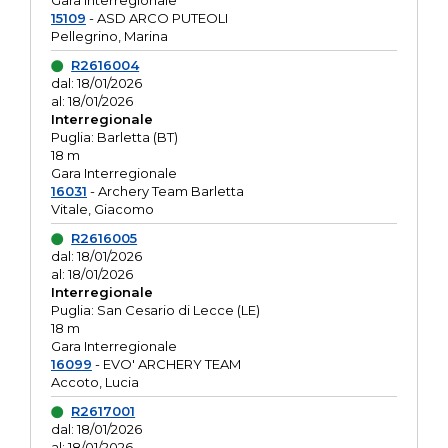
Gara interregionale
15109
- ASD ARCO PUTEOLI
Pellegrino, Marina
R2616004
dal: 18/01/2026
al: 18/01/2026
Interregionale
Puglia: Barletta (BT)
18 m
Gara Interregionale
16031
- Archery Team Barletta
Vitale, Giacomo
R2616005
dal: 18/01/2026
al: 18/01/2026
Interregionale
Puglia: San Cesario di Lecce (LE)
18 m
Gara Interregionale
16099
- EVO' ARCHERY TEAM
Accoto, Lucia
R2617001
dal: 18/01/2026
al: 18/01/2026