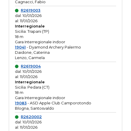
Cagnacci, Fabio
R2619003
dal: 10/01/2026
al: 11/01/2026
Interregionale
Sicilia: Trapani (TP)
18 m
Gara Interregionale indoor
19041
- Dyamond Archery Palermo
Daidone, Caterina
Lenzo, Carmela
R2619004
dal: 10/01/2026
al: 11/01/2026
Interregionale
Sicilia: Pedara (CT)
18 m
Gara Interregionale indoor
19083
- ASD Apple Club Camporotondo
Blogna, Santosvaldo
R2620002
dal: 10/01/2026
al: 11/01/2026