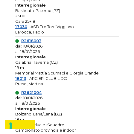
Interregionale
Basilicata: Paterno (PZ)
25+18
Gara 25+18
17030
- ASD Tre Torri Viggiano
Larocca, Fabio
R2618003
dal: 18/01/2026
al: 18/01/2026
Interregionale
Calabria: Taverna (CZ)
18 m
Memorial Mattia Scumaci e Giorgia Grande
18013
- ARCIERI CLUB LIDO
Russo, Martina
R2621004
dal: 18/01/2026
al: 18/01/2026
Interregionale
Bolzano: Lana/Lana (BZ)
18 m
O.R. Individuale+Squadre
Campionato provinciale indoor