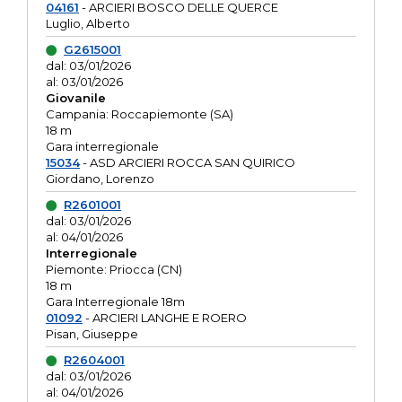
04161
- ARCIERI BOSCO DELLE QUERCE
Luglio, Alberto
G2615001
dal: 03/01/2026
al: 03/01/2026
Giovanile
Campania: Roccapiemonte (SA)
18 m
Gara interregionale
15034
- ASD ARCIERI ROCCA SAN QUIRICO
Giordano, Lorenzo
R2601001
dal: 03/01/2026
al: 04/01/2026
Interregionale
Piemonte: Priocca (CN)
18 m
Gara Interregionale 18m
01092
- ARCIERI LANGHE E ROERO
Pisan, Giuseppe
R2604001
dal: 03/01/2026
al: 04/01/2026