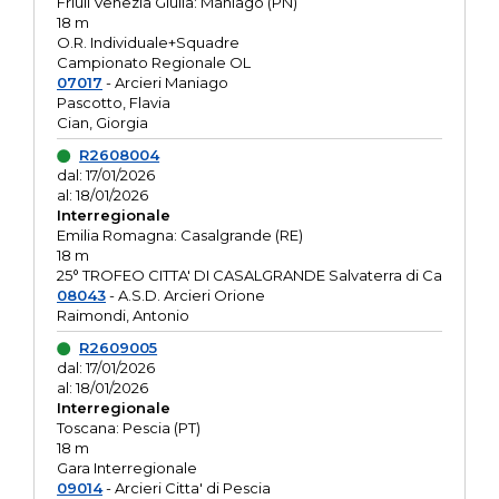
Friuli Venezia Giulia: Maniago (PN)
18 m
O.R. Individuale+Squadre
Campionato Regionale OL
07017
- Arcieri Maniago
Pascotto, Flavia
Cian, Giorgia
R2608004
dal: 17/01/2026
al: 18/01/2026
Interregionale
Emilia Romagna: Casalgrande (RE)
18 m
25° TROFEO CITTA' DI CASALGRANDE Salvaterra di Ca
08043
- A.S.D. Arcieri Orione
Raimondi, Antonio
R2609005
dal: 17/01/2026
al: 18/01/2026
Interregionale
Toscana: Pescia (PT)
18 m
Gara Interregionale
09014
- Arcieri Citta' di Pescia