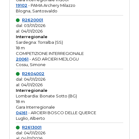
19102
- PAMA Archery Milazzo
Blogna, Santosvaldo
R2620001
dal: 03/01/2026
al: 04/01/2026
Interregionale
Sardegna: Torralba (SS)
18 m
COMPETIZIONE INTERREGIONALE
20061
- ASD ARCIERI MEJLOGU
Cossu, Simone
R2604002
dal: 04/01/2026
al: 04/01/2026
Interregionale
Lombardia: Bonate Sotto (BG)
18 m
Gara Interregionale
04161
- ARCIERI BOSCO DELLE QUERCE
Luglio, Alberto
R2613001
dal: 04/01/2026
al: 04/01/2026