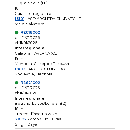
Puglia: Veglie (LE)
18 m
Gara Interregionale
16101
- ASD ARCHERY CLUB VEGLIE
Mele, Salvatore
R2618002
dal: 11/01/2026
al: 11/01/2026
Interregionale
Calabria: TAVERNA (CZ)
18 m
Memorial Giuseppe Pascuzzi
18013
- ARCIERI CLUB LIDO
Socievole, Eleonora
R2621002
dal: 11/01/2026
al: 11/01/2026
Interregionale
Bolzano: Laives/Leifers (BZ)
18 m
Frecce d’inverno 2026
21002
- Arco Club Laives
Singh, Daya