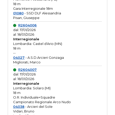
18 m
Gara Interregionale 18m
01080
- SSD DLF Alessandria
Pisan, Giuseppe
R2604006
dal: 17/01/2026
al: 18/01/2026
Interregionale
Lombardia: Castel d'Ario (MN)
18 m
--
04027
- A.S.D.Arcieri Gonzaga
Migliorati, Marco
R2604007
dal: 17/01/2026
al: 18/01/2026
Interregionale
Lombardia: Solaro (MI)
18 m
O.R. Individuale+Squadre
Campionato Regionale Arco Nudo
04038
- Arcieri del Sole
Vidari, Bruno