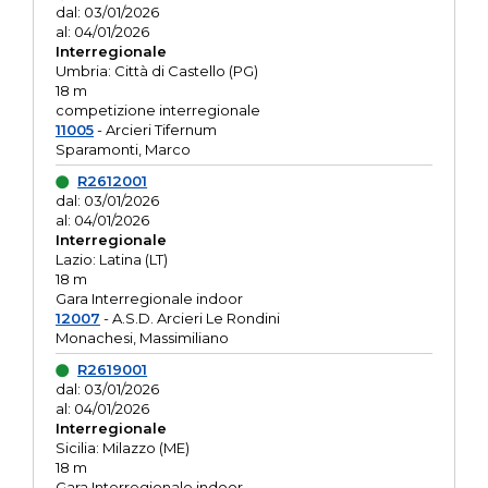
dal: 03/01/2026
al: 04/01/2026
Interregionale
Umbria: Città di Castello (PG)
18 m
competizione interregionale
11005
- Arcieri Tifernum
Sparamonti, Marco
R2612001
dal: 03/01/2026
al: 04/01/2026
Interregionale
Lazio: Latina (LT)
18 m
Gara Interregionale indoor
12007
- A.S.D. Arcieri Le Rondini
Monachesi, Massimiliano
R2619001
dal: 03/01/2026
al: 04/01/2026
Interregionale
Sicilia: Milazzo (ME)
18 m
Gara Interregionale indoor