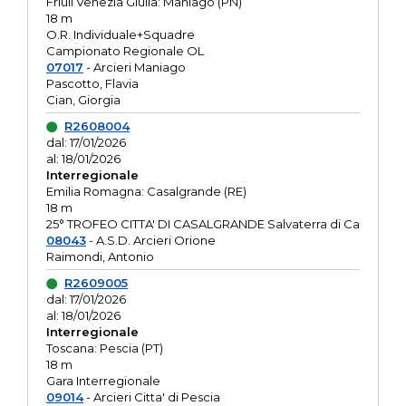
Friuli Venezia Giulia: Maniago (PN)
18 m
O.R. Individuale+Squadre
Campionato Regionale OL
07017
- Arcieri Maniago
Pascotto, Flavia
Cian, Giorgia
R2608004
dal: 17/01/2026
al: 18/01/2026
Interregionale
Emilia Romagna: Casalgrande (RE)
18 m
25° TROFEO CITTA' DI CASALGRANDE Salvaterra di Ca
08043
- A.S.D. Arcieri Orione
Raimondi, Antonio
R2609005
dal: 17/01/2026
al: 18/01/2026
Interregionale
Toscana: Pescia (PT)
18 m
Gara Interregionale
09014
- Arcieri Citta' di Pescia