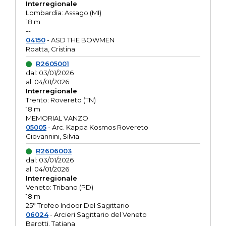
Interregionale
Lombardia: Assago (MI)
18 m
--
04150
- ASD THE BOWMEN
Roatta, Cristina
R2605001
dal: 03/01/2026
al: 04/01/2026
Interregionale
Trento: Rovereto (TN)
18 m
MEMORIAL VANZO
05005
- Arc. Kappa Kosmos Rovereto
Giovannini, Silvia
R2606003
dal: 03/01/2026
al: 04/01/2026
Interregionale
Veneto: Tribano (PD)
18 m
25° Trofeo Indoor Del Sagittario
06024
- Arcieri Sagittario del Veneto
Barotti, Tatiana