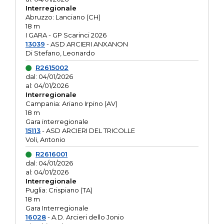
Interregionale
Abruzzo: Lanciano (CH)
18 m
I GARA - GP Scarinci 2026
13039
- ASD ARCIERI ANXANON
Di Stefano, Leonardo
R2615002
dal: 04/01/2026
al: 04/01/2026
Interregionale
Campania: Ariano Irpino (AV)
18 m
Gara interregionale
15113
- ASD ARCIERI DEL TRICOLLE
Voli, Antonio
R2616001
dal: 04/01/2026
al: 04/01/2026
Interregionale
Puglia: Crispiano (TA)
18 m
Gara Interregionale
16028
- A.D. Arcieri dello Jonio