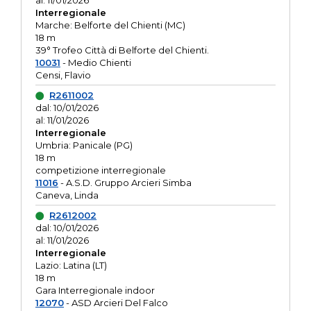
al: 11/01/2026
Interregionale
Marche: Belforte del Chienti (MC)
18 m
39° Trofeo Città di Belforte del Chienti.
10031
- Medio Chienti
Censi, Flavio
R2611002
dal: 10/01/2026
al: 11/01/2026
Interregionale
Umbria: Panicale (PG)
18 m
competizione interregionale
11016
- A.S.D. Gruppo Arcieri Simba
Caneva, Linda
R2612002
dal: 10/01/2026
al: 11/01/2026
Interregionale
Lazio: Latina (LT)
18 m
Gara Interregionale indoor
12070
- ASD Arcieri Del Falco