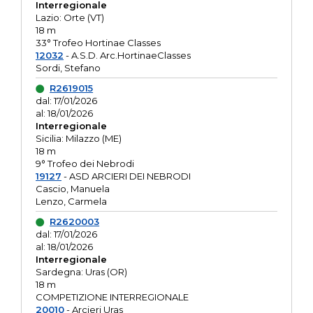
Interregionale
Lazio: Orte (VT)
18 m
33° Trofeo Hortinae Classes
12032
- A.S.D. Arc.HortinaeClasses
Sordi, Stefano
R2619015
dal: 17/01/2026
al: 18/01/2026
Interregionale
Sicilia: Milazzo (ME)
18 m
9° Trofeo dei Nebrodi
19127
- ASD ARCIERI DEI NEBRODI
Cascio, Manuela
Lenzo, Carmela
R2620003
dal: 17/01/2026
al: 18/01/2026
Interregionale
Sardegna: Uras (OR)
18 m
COMPETIZIONE INTERREGIONALE
20010
- Arcieri Uras