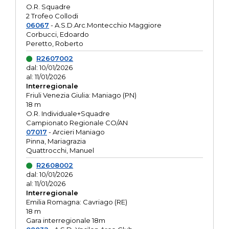
O.R. Squadre
2 Trofeo Collodi
06067
- A.S.D.Arc.Montecchio Maggiore
Corbucci, Edoardo
Peretto, Roberto
R2607002
dal: 10/01/2026
al: 11/01/2026
Interregionale
Friuli Venezia Giulia: Maniago (PN)
18 m
O.R. Individuale+Squadre
Campionato Regionale CO/AN
07017
- Arcieri Maniago
Pinna, Mariagrazia
Quattrocchi, Manuel
R2608002
dal: 10/01/2026
al: 11/01/2026
Interregionale
Emilia Romagna: Cavriago (RE)
18 m
Gara interregionale 18m