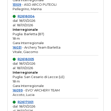
Gara interregionale
15109
- ASD ARCO PUTEOLI
Pellegrino, Marina
R2616004
dal: 18/01/2026
al: 18/01/2026
Interregionale
Puglia: Barletta (BT)
18 m
Gara Interregionale
16031
- Archery Team Barletta
Vitale, Giacomo
R2616005
dal: 18/01/2026
al: 18/01/2026
Interregionale
Puglia: San Cesario di Lecce (LE)
18 m
Gara Interregionale
16099
- EVO' ARCHERY TEAM
Accoto, Lucia
R2617001
dal: 18/01/2026
al: 18/01/2026