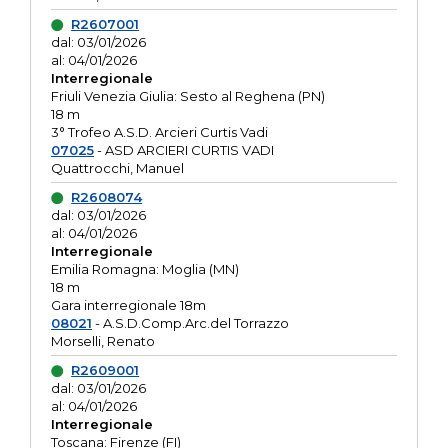
R2607001
dal: 03/01/2026
al: 04/01/2026
Interregionale
Friuli Venezia Giulia: Sesto al Reghena (PN)
18 m
3° Trofeo A.S.D. Arcieri Curtis Vadi
07025
- ASD ARCIERI CURTIS VADI
Quattrocchi, Manuel
R2608074
dal: 03/01/2026
al: 04/01/2026
Interregionale
Emilia Romagna: Moglia (MN)
18 m
Gara interregionale 18m
08021
- A.S.D.Comp.Arc.del Torrazzo
Morselli, Renato
R2609001
dal: 03/01/2026
al: 04/01/2026
Interregionale
Toscana: Firenze (FI)