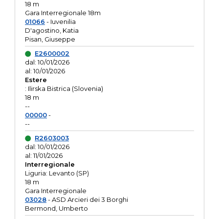
18 m
Gara Interregionale 18m
01066
- Iuvenilia
D'agostino, Katia
Pisan, Giuseppe
E2600002
dal: 10/01/2026
al: 10/01/2026
Estere
: Ilirska Bistrica (Slovenia)
18 m
--
00000
-
--
R2603003
dal: 10/01/2026
al: 11/01/2026
Interregionale
Liguria: Levanto (SP)
18 m
Gara Interregionale
03028
- ASD Arcieri dei 3 Borghi
Bermond, Umberto