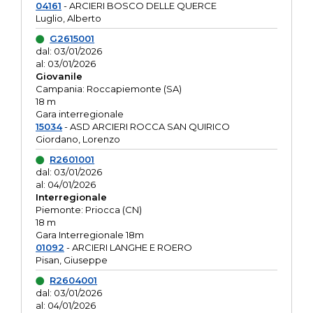
04161
- ARCIERI BOSCO DELLE QUERCE
Luglio, Alberto
G2615001
dal: 03/01/2026
al: 03/01/2026
Giovanile
Campania: Roccapiemonte (SA)
18 m
Gara interregionale
15034
- ASD ARCIERI ROCCA SAN QUIRICO
Giordano, Lorenzo
R2601001
dal: 03/01/2026
al: 04/01/2026
Interregionale
Piemonte: Priocca (CN)
18 m
Gara Interregionale 18m
01092
- ARCIERI LANGHE E ROERO
Pisan, Giuseppe
R2604001
dal: 03/01/2026
al: 04/01/2026