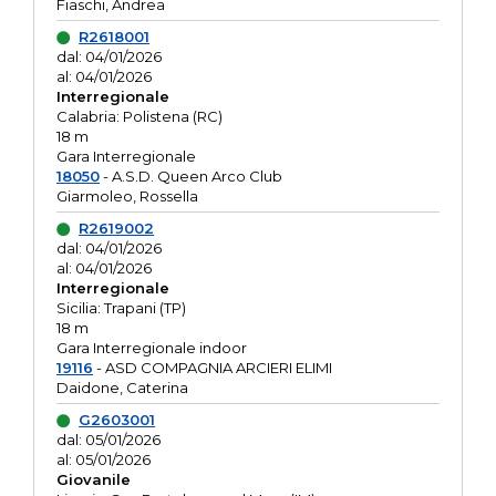
Fiaschi, Andrea
R2618001
dal: 04/01/2026
al: 04/01/2026
Interregionale
Calabria: Polistena (RC)
18 m
Gara Interregionale
18050
- A.S.D. Queen Arco Club
Giarmoleo, Rossella
R2619002
dal: 04/01/2026
al: 04/01/2026
Interregionale
Sicilia: Trapani (TP)
18 m
Gara Interregionale indoor
19116
- ASD COMPAGNIA ARCIERI ELIMI
Daidone, Caterina
G2603001
dal: 05/01/2026
al: 05/01/2026
Giovanile