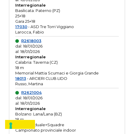
Interregionale
Basilicata: Paterno (PZ)
25+18
Gara 25+18
17030
- ASD Tre Torri Viggiano
Larocca, Fabio
R2618003
dal: 18/01/2026
al: 18/01/2026
Interregionale
Calabria: Taverna (CZ)
18 m
Memorial Mattia Scumaci e Giorgia Grande
18013
- ARCIERI CLUB LIDO
Russo, Martina
R2621004
dal: 18/01/2026
al: 18/01/2026
Interregionale
Bolzano: Lana/Lana (BZ)
18 m
O.R. Individuale+Squadre
Campionato provinciale indoor