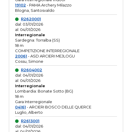
19102
- PAMA Archery Milazzo
Blogna, Santosvaldo
R2620001
dal: 03/01/2026
al: 04/01/2026
Interregionale
Sardegna: Torralba (SS)
18 m
COMPETIZIONE INTERREGIONALE
20061
- ASD ARCIERI MEJLOGU
Cossu, Simone
R2604002
dal: 04/01/2026
al: 04/01/2026
Interregionale
Lombardia: Bonate Sotto (BG)
18 m
Gara Interregionale
04161
- ARCIERI BOSCO DELLE QUERCE
Luglio, Alberto
R2613001
dal: 04/01/2026
al: 04/01/2026