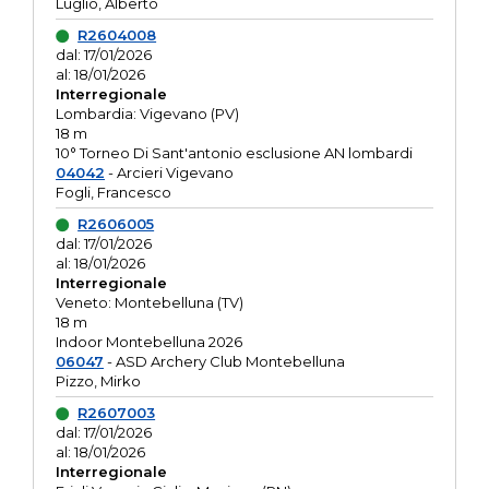
Luglio, Alberto
R2604008
dal: 17/01/2026
al: 18/01/2026
Interregionale
Lombardia: Vigevano (PV)
18 m
10° Torneo Di Sant'antonio esclusione AN lombardi
04042
- Arcieri Vigevano
Fogli, Francesco
R2606005
dal: 17/01/2026
al: 18/01/2026
Interregionale
Veneto: Montebelluna (TV)
18 m
Indoor Montebelluna 2026
06047
- ASD Archery Club Montebelluna
Pizzo, Mirko
R2607003
dal: 17/01/2026
al: 18/01/2026
Interregionale