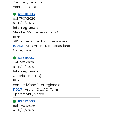
Del Freo, Fabrizio
Venturini, Gaia
R2610003
dal: 17/01/2026
al: 18/01/2026
Interregionale
Marche: Montecassiano (MC)
18 m
38° Trofeo Città di Montecassiano
10032
- ASD Arcieri Montecassiano
Censi, Flavio
R2611003
dal: 17/01/2026
al: 18/01/2026
Interregionale
Umbria: Terni (TR)
18 m
competizione interregionale
11027
- Arcieri Citta' Di Terni
Sparamonti, Marco
R2612003
dal: 17/01/2026
al: 18/01/2026