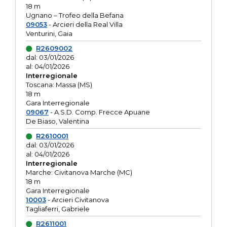
18 m
Ugnano – Trofeo della Befana
09053
- Arcieri della Real Villa
Venturini, Gaia
R2609002
dal: 03/01/2026
al: 04/01/2026
Interregionale
Toscana: Massa (MS)
18 m
Gara Interregionale
09067
- A.S.D. Comp. Frecce Apuane
De Biaso, Valentina
R2610001
dal: 03/01/2026
al: 04/01/2026
Interregionale
Marche: Civitanova Marche (MC)
18 m
Gara Interregionale
10003
- Arcieri Civitanova
Tagliaferri, Gabriele
R2611001