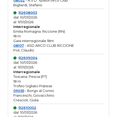
08032
- A.S.D. Ypsilon Arco Club
Bigliardi, Stefano
R2608003
dal: 10/01/2026
al: 11/01/2026
Interregionale
Emilia Romagna: Riccione (RN)
18 m
Gara interregionale 18m
08107
- ASD ARCO CLUB RICCIONE
Poli, Claudio
R2609004
dal: 10/01/2026
al: 11/01/2026
Interregionale
Toscana: Pescia (PT)
18 m
Trofeo Gigliato Pratese
09035
- Borgo al Cornio
Franceschi, Giovacchino
Crescioli, Giulia
R2610002
dal: 10/01/2026