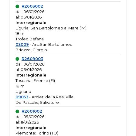
R2603002
dal: 06/01/2026
al: 06/01/2026
Interregionale
Liguria: San Bartolomeo al Mare (IM)
18 m
Trofeo Befana
03009
- Arc.San Bartolomeo
Briozzo, Giorgio
R2609003
dal: 06/01/2026
al: 06/01/2026
Interregionale
Toscana: Firenze (FI)
18 m
Ugnano
09053
- Arcieri della Real Villa
De Pascalis, Salvatore
R2601002
dal: 09/01/2026
al: 11/01/2026
Interregionale
Piemonte: Torino (TO)