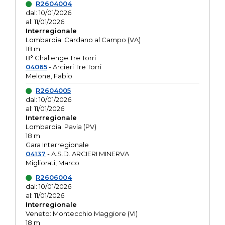
R2604004
dal: 10/01/2026
al: 11/01/2026
Interregionale
Lombardia: Cardano al Campo (VA)
18 m
8° Challenge Tre Torri
04065
- Arcieri Tre Torri
Melone, Fabio
R2604005
dal: 10/01/2026
al: 11/01/2026
Interregionale
Lombardia: Pavia (PV)
18 m
Gara Interregionale
04137
- A.S.D. ARCIERI MINERVA
Migliorati, Marco
R2606004
dal: 10/01/2026
al: 11/01/2026
Interregionale
Veneto: Montecchio Maggiore (VI)
18 m