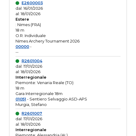
E2600003
dal: 16/01/2026
al: 18/01/2026
Estere
: Nimes (FRA)
18 m
O.R. Individuale
Nimes Archery Tournament 2026
00000
-
--
R2601004
dal: 17/01/2026
al: 18/01/2026
Interregionale
Piemonte: Venaria Reale (TO)
18 m
Gara Interregionale 18m
01051
- Sentiero Selvaggio ASD-APS
Murgia, Stefano
R2601007
dal: 17/01/2026
al: 18/01/2026
Interregionale
Piemonte: Alessandria (AL)