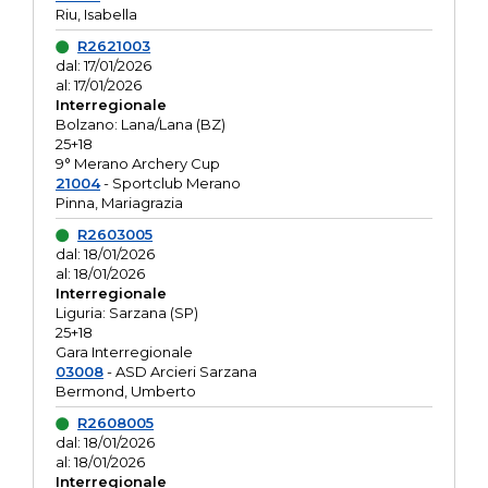
Riu, Isabella
R2621003
dal: 17/01/2026
al: 17/01/2026
Interregionale
Bolzano: Lana/Lana (BZ)
25+18
9° Merano Archery Cup
21004
- Sportclub Merano
Pinna, Mariagrazia
R2603005
dal: 18/01/2026
al: 18/01/2026
Interregionale
Liguria: Sarzana (SP)
25+18
Gara Interregionale
03008
- ASD Arcieri Sarzana
Bermond, Umberto
R2608005
dal: 18/01/2026
al: 18/01/2026
Interregionale