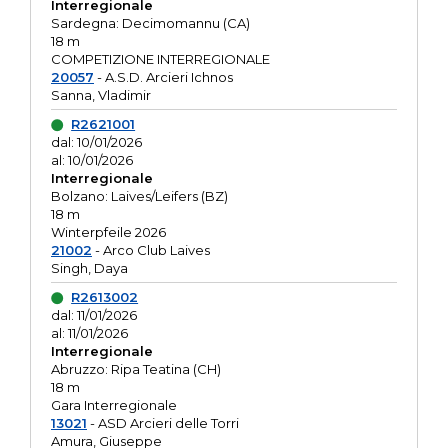
Interregionale
Sardegna: Decimomannu (CA)
18 m
COMPETIZIONE INTERREGIONALE
20057
- A.S.D. Arcieri Ichnos
Sanna, Vladimir
R2621001
dal: 10/01/2026
al: 10/01/2026
Interregionale
Bolzano: Laives/Leifers (BZ)
18 m
Winterpfeile 2026
21002
- Arco Club Laives
Singh, Daya
R2613002
dal: 11/01/2026
al: 11/01/2026
Interregionale
Abruzzo: Ripa Teatina (CH)
18 m
Gara Interregionale
13021
- ASD Arcieri delle Torri
Amura, Giuseppe