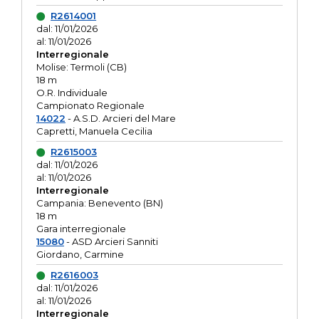
R2614001
dal: 11/01/2026
al: 11/01/2026
Interregionale
Molise: Termoli (CB)
18 m
O.R. Individuale
Campionato Regionale
14022
- A.S.D. Arcieri del Mare
Capretti, Manuela Cecilia
R2615003
dal: 11/01/2026
al: 11/01/2026
Interregionale
Campania: Benevento (BN)
18 m
Gara interregionale
15080
- ASD Arcieri Sanniti
Giordano, Carmine
R2616003
dal: 11/01/2026
al: 11/01/2026
Interregionale