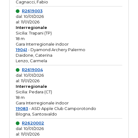
Cagnacci, Fabio
R2619003
dal: 10/01/2026
al: 11/01/2026
Interregionale
Sicilia: Trapani (TP)
18 m
Gara Interregionale indoor
19041
- Dyamond Archery Palermo
Daidone, Caterina
Lenzo, Carmela
R2619004
dal: 10/01/2026
al: 11/01/2026
Interregionale
Sicilia: Pedara (CT)
18 m
Gara Interregionale indoor
19083
- ASD Apple Club Camporotondo
Blogna, Santosvaldo
R2620002
dal: 10/01/2026
al: 11/01/2026