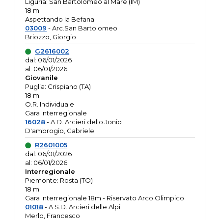
Liguria: San Bartolomeo al Mare (IM)
18 m
Aspettando la Befana
03009
- Arc.San Bartolomeo
Briozzo, Giorgio
G2616002
dal: 06/01/2026
al: 06/01/2026
Giovanile
Puglia: Crispiano (TA)
18 m
O.R. Individuale
Gara Interregionale
16028
- A.D. Arcieri dello Jonio
D'ambrogio, Gabriele
R2601005
dal: 06/01/2026
al: 06/01/2026
Interregionale
Piemonte: Rosta (TO)
18 m
Gara Interregionale 18m - Riservato Arco Olimpico
01018
- A.S.D. Arcieri delle Alpi
Merlo, Francesco