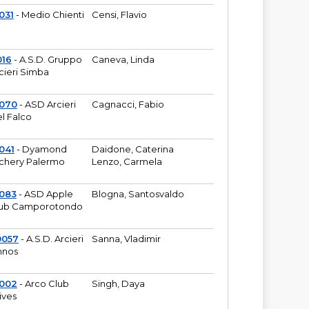
031
- Medio Chienti
Censi, Flavio
016
- A.S.D. Gruppo
Caneva, Linda
cieri Simba
2070
- ASD Arcieri
Cagnacci, Fabio
l Falco
041
- Dyamond
Daidone, Caterina
chery Palermo
Lenzo, Carmela
083
- ASD Apple
Blogna, Santosvaldo
ub Camporotondo
0057
- A.S.D. Arcieri
Sanna, Vladimir
hnos
1002
- Arco Club
Singh, Daya
ives