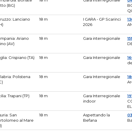
mbardia: Bonate
18 m
Gara Interregionale
04
tto (BG)
B
Q
ruzzo: Lanciano
18 m
I GARA - GP Scarinci
13
H)
2026
A
mpania: Ariano
18 m
Gara interregionale
15
pino (AV)
DE
glia: Crispiano (TA)
18 m
Gara Interregionale
1
de
labria: Polistena
18 m
Gara Interregionale
18
C)
Ar
cilia: Trapani (TP)
18 m
Gara Interregionale
19
indoor
CO
EL
guria: San
18 m
Aspettando la
0
rtolomeo al Mare
Befana
Ba
M)