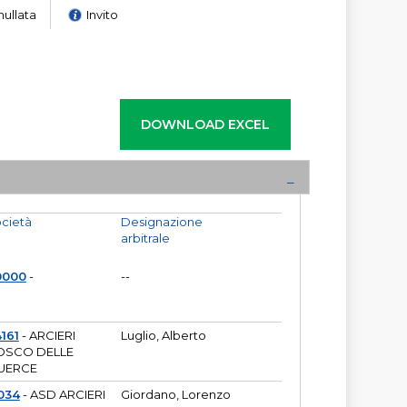
nullata
Invito
cietà
Designazione
arbitrale
0000
-
--
161
- ARCIERI
Luglio, Alberto
OSCO DELLE
UERCE
034
- ASD ARCIERI
Giordano, Lorenzo