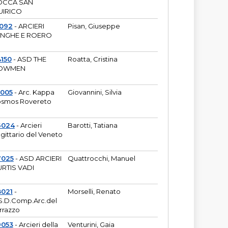
OCCA SAN
UIRICO
1092
- ARCIERI
Pisan, Giuseppe
ANGHE E ROERO
150
- ASD THE
Roatta, Cristina
OWMEN
5005
- Arc. Kappa
Giovannini, Silvia
smos Rovereto
6024
- Arcieri
Barotti, Tatiana
gittario del Veneto
7025
- ASD ARCIERI
Quattrocchi, Manuel
RTIS VADI
8021
-
Morselli, Renato
S.D.Comp.Arc.del
rrazzo
9053
- Arcieri della
Venturini, Gaia