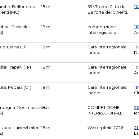
rche: Belforte del
18 m
39° Trofeo Città di
10
ienti (MC)
Belforte del Chienti.
bria: Panicale
18 m
competizione
11
G)
interregionale
Ar
zio: Latina (LT)
18 m
Gara Interregionale
1
indoor
De
cilia: Trapani (TP)
18 m
Gara Interregionale
19
indoor
Ar
cilia: Pedara (CT)
18 m
Gara Interregionale
19
indoor
Cl
rdegna: Decimomannu
18 m
COMPETIZIONE
2
A)
INTERREGIONALE
Ic
lzano: Laives/Leifers
18 m
Winterpfeile 2026
2
Z)
La