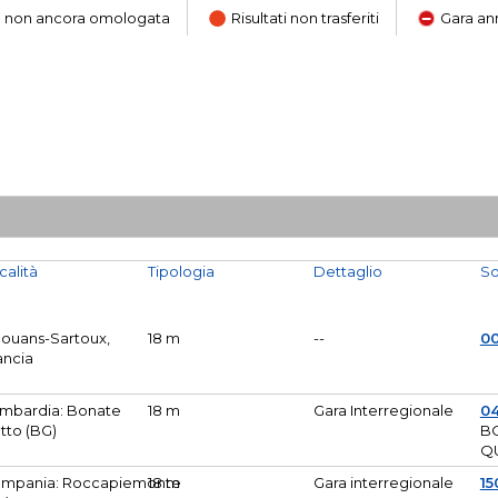
ara non ancora omologata
Risultati non trasferiti
Gara an
calità
Tipologia
Dettaglio
So
Mouans-Sartoux,
18 m
--
0
ancia
mbardia: Bonate
18 m
Gara Interregionale
04
tto (BG)
B
Q
mpania: Roccapiemonte
18 m
Gara interregionale
15