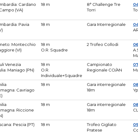
mbardia: Cardano
18 m
8° Challenge Tre
0
 Campo (VA)
Torri
To
mbardia: Pavia
18 m
Gara Interregionale
04
V)
AR
neto: Montecchio
18 m
2 Trofeo Collodi
0
ggiore (VI)
O.R. Squadre
A.
Ma
iuli Venezia
18 m
Campionato
0
ulia: Maniago (PN)
O.R.
Regionale CO/AN
M
Individuale+Squadre
ilia
18 m
Gara interregionale
0
magna: Cavriago
18m
Yp
E)
ilia
18 m
Gara interregionale
0
magna: Riccione
18m
CL
N)
scana: Pescia (PT)
18 m
Trofeo Gigliato
0
Pratese
Co