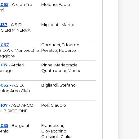
4065
- Arcieri Tre
Melone, Fabio
rri
137
- A.S.D.
Migliorati, Marco
CIERI MINERVA
6067
-
Corbucci, Edoardo
S.D.Arc.Montecchio
Peretto, Roberto
ggiore
7017
- Arcieri
Pinna, Mariagrazia
aniago
Quattrocchi, Manuel
8032
- A.S.D.
Bigliardi, Stefano
silon Arco Club
8107
- ASD ARCO
Poli, Claudio
UB RICCIONE
9035
- Borgo al
Franceschi,
rnio
Giovacchino
Crescioli, Giulia