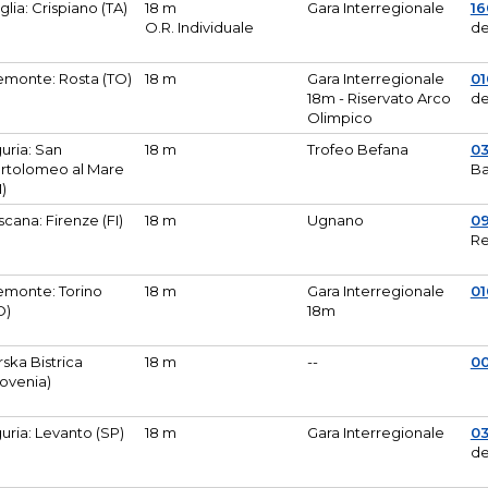
glia: Crispiano (TA)
18 m
Gara Interregionale
1
O.R. Individuale
de
emonte: Rosta (TO)
18 m
Gara Interregionale
01
18m - Riservato Arco
de
Olimpico
guria: San
18 m
Trofeo Befana
0
rtolomeo al Mare
Ba
M)
scana: Firenze (FI)
18 m
Ugnano
0
Re
emonte: Torino
18 m
Gara Interregionale
0
O)
18m
lirska Bistrica
18 m
--
0
lovenia)
guria: Levanto (SP)
18 m
Gara Interregionale
0
de