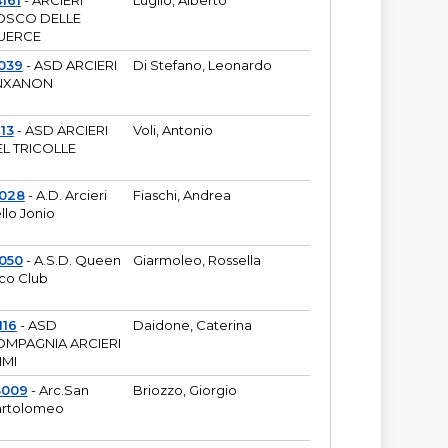
161
- ARCIERI
Luglio, Alberto
OSCO DELLE
UERCE
039
- ASD ARCIERI
Di Stefano, Leonardo
NXANON
113
- ASD ARCIERI
Voli, Antonio
L TRICOLLE
6028
- A.D. Arcieri
Fiaschi, Andrea
llo Jonio
050
- A.S.D. Queen
Giarmoleo, Rossella
co Club
116
- ASD
Daidone, Caterina
MPAGNIA ARCIERI
IMI
3009
- Arc.San
Briozzo, Giorgio
rtolomeo