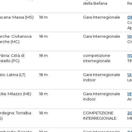
della Befana
Re
scana: Massa (MS)
18 m
Gara Interregionale
0
Co
A
rche: Civitanova
18 m
Gara Interregionale
10
rche (MC)
Ci
bria: Città di
18 m
competizione
11
stello (PG)
interregionale
Ti
zio: Latina (LT)
18 m
Gara Interregionale
1
indoor
Le
cilia: Milazzo (ME)
18 m
Gara Interregionale
19
indoor
Ar
rdegna: Torralba
18 m
COMPETIZIONE
2
S)
INTERREGIONALE
M