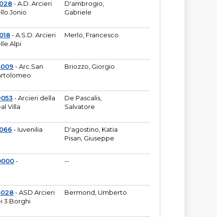
6028
- A.D. Arcieri
D'ambrogio,
llo Jonio
Gabriele
018
- A.S.D. Arcieri
Merlo, Francesco
lle Alpi
3009
- Arc.San
Briozzo, Giorgio
rtolomeo
9053
- Arcieri della
De Pascalis,
al Villa
Salvatore
1066
- Iuvenilia
D'agostino, Katia
Pisan, Giuseppe
0000
-
--
3028
- ASD Arcieri
Bermond, Umberto
i 3 Borghi