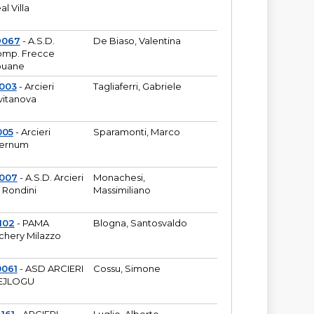
al Villa
9067
- A.S.D.
De Biaso, Valentina
mp. Frecce
puane
003
- Arcieri
Tagliaferri, Gabriele
vitanova
005
- Arcieri
Sparamonti, Marco
fernum
2007
- A.S.D. Arcieri
Monachesi,
 Rondini
Massimiliano
102
- PAMA
Blogna, Santosvaldo
chery Milazzo
0061
- ASD ARCIERI
Cossu, Simone
EJLOGU