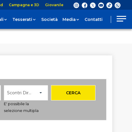
nd
Campagna e 3D
Giovanile
li
Tesserati
Società
Media
Contatti
Scontri Diretti
CERCA
E' possibile la
selezione multipla