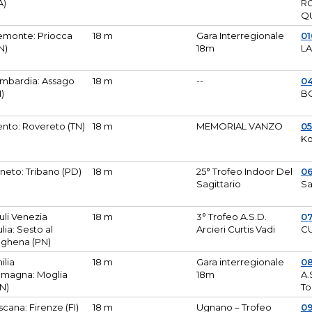
A)
R
Q
emonte: Priocca
18 m
Gara Interregionale
0
N)
18m
L
mbardia: Assago
18 m
--
04
I)
B
ento: Rovereto (TN)
18 m
MEMORIAL VANZO
0
Ko
neto: Tribano (PD)
18 m
25° Trofeo Indoor Del
0
Sagittario
Sa
iuli Venezia
18 m
3° Trofeo A.S.D.
0
ulia: Sesto al
Arcieri Curtis Vadi
CU
ghena (PN)
ilia
18 m
Gara interregionale
0
magna: Moglia
18m
A.
N)
To
scana: Firenze (FI)
18 m
Ugnano – Trofeo
0