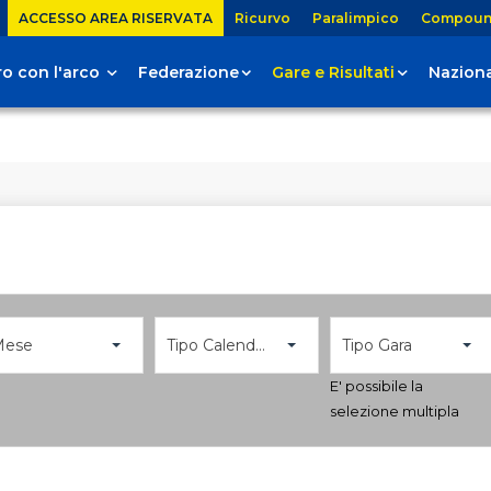
ACCESSO AREA RISERVATA
Ricurvo
Paralimpico
Compou
tiro con l'arco
Federazione
Gare e Risultati
Naziona
Mese
Tipo Calendario
Tipo Gara
E' possibile la
selezione multipla