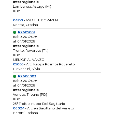
Interregionale
Lombardia: Assago (MI)
18 m
--
04150
- ASD THE BOWMEN
Roatta, Cristina
R2605001
dal: 03/01/2026
al: 04/01/2026
Interregionale
Trento: Rovereto (TN)
18 m
MEMORIAL VANZO
05005
- Arc. Kappa Kosmos Rovereto
Giovannini, Silvia
R2606003
dal: 03/01/2026
al: 04/01/2026
Interregionale
Veneto: Tribano (PD)
18 m
25° Trofeo Indoor Del Sagittario
06024
- Arcieri Sagittario del Veneto
Barotti, Tatiana