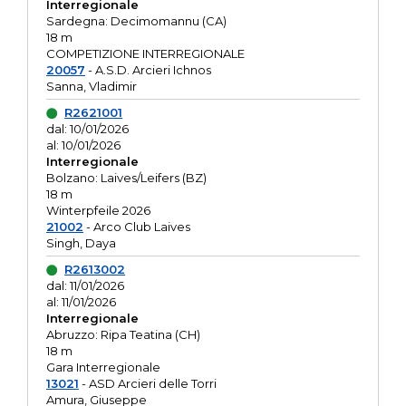
Interregionale
Sardegna: Decimomannu (CA)
18 m
COMPETIZIONE INTERREGIONALE
20057
- A.S.D. Arcieri Ichnos
Sanna, Vladimir
R2621001
dal: 10/01/2026
al: 10/01/2026
Interregionale
Bolzano: Laives/Leifers (BZ)
18 m
Winterpfeile 2026
21002
- Arco Club Laives
Singh, Daya
R2613002
dal: 11/01/2026
al: 11/01/2026
Interregionale
Abruzzo: Ripa Teatina (CH)
18 m
Gara Interregionale
13021
- ASD Arcieri delle Torri
Amura, Giuseppe