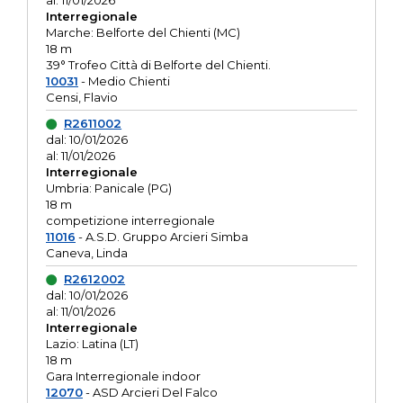
al: 11/01/2026
Interregionale
Marche: Belforte del Chienti (MC)
18 m
39° Trofeo Città di Belforte del Chienti.
10031
- Medio Chienti
Censi, Flavio
R2611002
dal: 10/01/2026
al: 11/01/2026
Interregionale
Umbria: Panicale (PG)
18 m
competizione interregionale
11016
- A.S.D. Gruppo Arcieri Simba
Caneva, Linda
R2612002
dal: 10/01/2026
al: 11/01/2026
Interregionale
Lazio: Latina (LT)
18 m
Gara Interregionale indoor
12070
- ASD Arcieri Del Falco