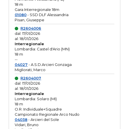
18 m
Gara Interregionale 18m
01080
- SSD DLF Alessandria
Pisan, Giuseppe
R2604006
dal: 17/01/2026
al: 18/01/2026
Interregionale
Lombardia: Castel d'Ario (MN)
18 m
--
04027
- A.S.D.Arcieri Gonzaga
Migliorati, Marco
R2604007
dal: 17/01/2026
al: 18/01/2026
Interregionale
Lombardia: Solaro (MI)
18 m
O.R. Individuale+Squadre
Campionato Regionale Arco Nudo
04038
- Arcieri del Sole
Vidari, Bruno