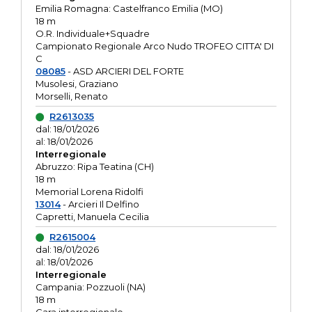
Emilia Romagna: Castelfranco Emilia (MO)
18 m
O.R. Individuale+Squadre
Campionato Regionale Arco Nudo TROFEO CITTA' DI
C
08085
- ASD ARCIERI DEL FORTE
Musolesi, Graziano
Morselli, Renato
R2613035
dal: 18/01/2026
al: 18/01/2026
Interregionale
Abruzzo: Ripa Teatina (CH)
18 m
Memorial Lorena Ridolfi
13014
- Arcieri Il Delfino
Capretti, Manuela Cecilia
R2615004
dal: 18/01/2026
al: 18/01/2026
Interregionale
Campania: Pozzuoli (NA)
18 m