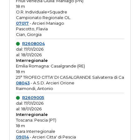
Friuli Venezia Giulia: Maniago (PN)
18 m
O.R. Individuale+Squadre
Campionato Regionale OL
07017
- Arcieri Maniago
Pascotto, Flavia
Cian, Giorgia
R2608004
dal: 17/01/2026
al: 18/01/2026
Interregionale
Emilia Romagna: Casalgrande (RE)
18 m
25° TROFEO CITTA' DI CASALGRANDE Salvaterra di Ca
08043
- A.S.D. Arcieri Orione
Raimondi, Antonio
R2609005
dal: 17/01/2026
al: 18/01/2026
Interregionale
Toscana: Pescia (PT)
18 m
Gara Interregionale
09014
- Arcieri Citta' di Pescia