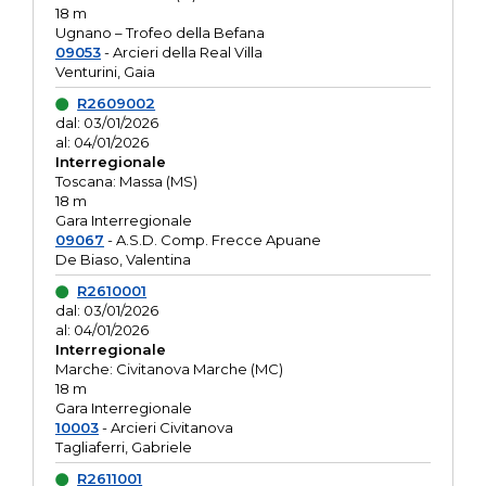
18 m
Ugnano – Trofeo della Befana
09053
- Arcieri della Real Villa
Venturini, Gaia
R2609002
dal: 03/01/2026
al: 04/01/2026
Interregionale
Toscana: Massa (MS)
18 m
Gara Interregionale
09067
- A.S.D. Comp. Frecce Apuane
De Biaso, Valentina
R2610001
dal: 03/01/2026
al: 04/01/2026
Interregionale
Marche: Civitanova Marche (MC)
18 m
Gara Interregionale
10003
- Arcieri Civitanova
Tagliaferri, Gabriele
R2611001