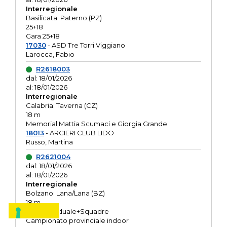
Interregionale
Basilicata: Paterno (PZ)
25+18
Gara 25+18
17030
- ASD Tre Torri Viggiano
Larocca, Fabio
R2618003
dal: 18/01/2026
al: 18/01/2026
Interregionale
Calabria: Taverna (CZ)
18 m
Memorial Mattia Scumaci e Giorgia Grande
18013
- ARCIERI CLUB LIDO
Russo, Martina
R2621004
dal: 18/01/2026
al: 18/01/2026
Interregionale
Bolzano: Lana/Lana (BZ)
18 m
O.R. Individuale+Squadre
Campionato provinciale indoor