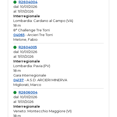
R2604004
dal: 10/01/2026
al: 11/01/2026
Interregionale
Lombardia: Cardano al Campo (VA)
18 m
8° Challenge Tre Torri
04065
- Arcieri Tre Torri
Melone, Fabio
R2604005
dal: 10/01/2026
al: 11/01/2026
Interregionale
Lombardia: Pavia (PV)
18 m
Gara Interregionale
04137
- A.S.D. ARCIERI MINERVA
Migliorati, Marco
R2606004
dal: 10/01/2026
al: 11/01/2026
Interregionale
Veneto: Montecchio Maggiore (VI)
18 m