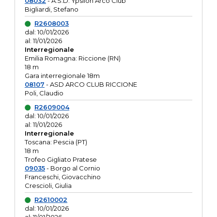
08032
- A.S.D. Ypsilon Arco Club
Bigliardi, Stefano
R2608003
dal: 10/01/2026
al: 11/01/2026
Interregionale
Emilia Romagna: Riccione (RN)
18 m
Gara interregionale 18m
08107
- ASD ARCO CLUB RICCIONE
Poli, Claudio
R2609004
dal: 10/01/2026
al: 11/01/2026
Interregionale
Toscana: Pescia (PT)
18 m
Trofeo Gigliato Pratese
09035
- Borgo al Cornio
Franceschi, Giovacchino
Crescioli, Giulia
R2610002
dal: 10/01/2026