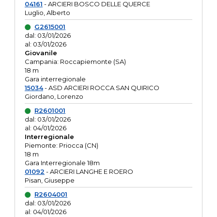
04161
- ARCIERI BOSCO DELLE QUERCE
Luglio, Alberto
G2615001
dal: 03/01/2026
al: 03/01/2026
Giovanile
Campania: Roccapiemonte (SA)
18 m
Gara interregionale
15034
- ASD ARCIERI ROCCA SAN QUIRICO
Giordano, Lorenzo
R2601001
dal: 03/01/2026
al: 04/01/2026
Interregionale
Piemonte: Priocca (CN)
18 m
Gara Interregionale 18m
01092
- ARCIERI LANGHE E ROERO
Pisan, Giuseppe
R2604001
dal: 03/01/2026
al: 04/01/2026