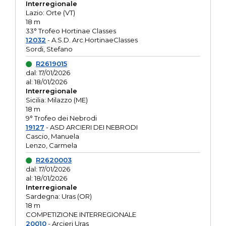
Interregionale
Lazio: Orte (VT)
18 m
33° Trofeo Hortinae Classes
12032
- A.S.D. Arc.HortinaeClasses
Sordi, Stefano
R2619015
dal: 17/01/2026
al: 18/01/2026
Interregionale
Sicilia: Milazzo (ME)
18 m
9° Trofeo dei Nebrodi
19127
- ASD ARCIERI DEI NEBRODI
Cascio, Manuela
Lenzo, Carmela
R2620003
dal: 17/01/2026
al: 18/01/2026
Interregionale
Sardegna: Uras (OR)
18 m
COMPETIZIONE INTERREGIONALE
20010
- Arcieri Uras