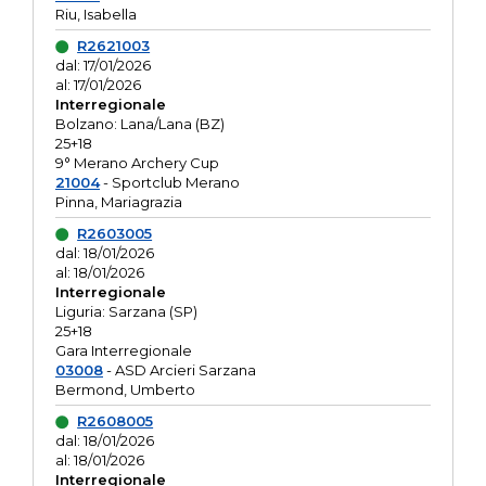
Riu, Isabella
R2621003
dal: 17/01/2026
al: 17/01/2026
Interregionale
Bolzano: Lana/Lana (BZ)
25+18
9° Merano Archery Cup
21004
- Sportclub Merano
Pinna, Mariagrazia
R2603005
dal: 18/01/2026
al: 18/01/2026
Interregionale
Liguria: Sarzana (SP)
25+18
Gara Interregionale
03008
- ASD Arcieri Sarzana
Bermond, Umberto
R2608005
dal: 18/01/2026
al: 18/01/2026
Interregionale