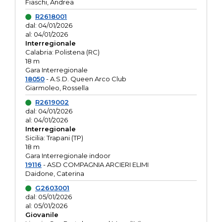
Fiaschi, Andrea
R2618001
dal: 04/01/2026
al: 04/01/2026
Interregionale
Calabria: Polistena (RC)
18 m
Gara Interregionale
18050
- A.S.D. Queen Arco Club
Giarmoleo, Rossella
R2619002
dal: 04/01/2026
al: 04/01/2026
Interregionale
Sicilia: Trapani (TP)
18 m
Gara Interregionale indoor
19116
- ASD COMPAGNIA ARCIERI ELIMI
Daidone, Caterina
G2603001
dal: 05/01/2026
al: 05/01/2026
Giovanile