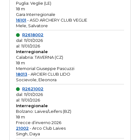
Puglia: Veglie (LE)
18 m
Gara Interregionale
16101
- ASD ARCHERY CLUB VEGLIE
Mele, Salvatore
R2618002
dal: 11/01/2026
al: 11/01/2026
Interregionale
Calabria: TAVERNA (CZ)
18 m
Memorial Giuseppe Pascuzzi
18013
- ARCIERI CLUB LIDO
Socievole, Eleonora
R2621002
dal: 11/01/2026
al: 11/01/2026
Interregionale
Bolzano: Laives/Leifers (BZ)
18 m
Frecce d’inverno 2026
21002
- Arco Club Laives
Singh, Daya