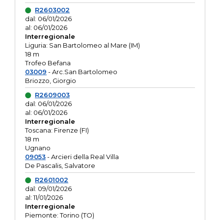
R2603002
dal: 06/01/2026
al: 06/01/2026
Interregionale
Liguria: San Bartolomeo al Mare (IM)
18 m
Trofeo Befana
03009
- Arc.San Bartolomeo
Briozzo, Giorgio
R2609003
dal: 06/01/2026
al: 06/01/2026
Interregionale
Toscana: Firenze (FI)
18 m
Ugnano
09053
- Arcieri della Real Villa
De Pascalis, Salvatore
R2601002
dal: 09/01/2026
al: 11/01/2026
Interregionale
Piemonte: Torino (TO)