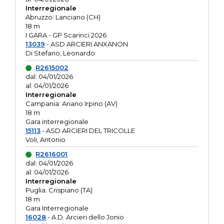
Interregionale
Abruzzo: Lanciano (CH)
18 m
I GARA - GP Scarinci 2026
13039
- ASD ARCIERI ANXANON
Di Stefano, Leonardo
R2615002
dal: 04/01/2026
al: 04/01/2026
Interregionale
Campania: Ariano Irpino (AV)
18 m
Gara interregionale
15113
- ASD ARCIERI DEL TRICOLLE
Voli, Antonio
R2616001
dal: 04/01/2026
al: 04/01/2026
Interregionale
Puglia: Crispiano (TA)
18 m
Gara Interregionale
16028
- A.D. Arcieri dello Jonio