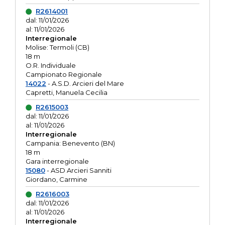
R2614001
dal: 11/01/2026
al: 11/01/2026
Interregionale
Molise: Termoli (CB)
18 m
O.R. Individuale
Campionato Regionale
14022
- A.S.D. Arcieri del Mare
Capretti, Manuela Cecilia
R2615003
dal: 11/01/2026
al: 11/01/2026
Interregionale
Campania: Benevento (BN)
18 m
Gara interregionale
15080
- ASD Arcieri Sanniti
Giordano, Carmine
R2616003
dal: 11/01/2026
al: 11/01/2026
Interregionale