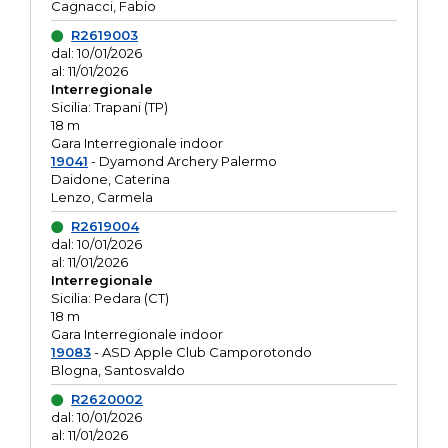
Cagnacci, Fabio
R2619003
dal: 10/01/2026
al: 11/01/2026
Interregionale
Sicilia: Trapani (TP)
18 m
Gara Interregionale indoor
19041
- Dyamond Archery Palermo
Daidone, Caterina
Lenzo, Carmela
R2619004
dal: 10/01/2026
al: 11/01/2026
Interregionale
Sicilia: Pedara (CT)
18 m
Gara Interregionale indoor
19083
- ASD Apple Club Camporotondo
Blogna, Santosvaldo
R2620002
dal: 10/01/2026
al: 11/01/2026