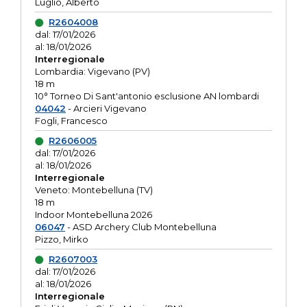
Luglio, Alberto
R2604008
dal: 17/01/2026
al: 18/01/2026
Interregionale
Lombardia: Vigevano (PV)
18 m
10° Torneo Di Sant'antonio esclusione AN lombardi
04042
- Arcieri Vigevano
Fogli, Francesco
R2606005
dal: 17/01/2026
al: 18/01/2026
Interregionale
Veneto: Montebelluna (TV)
18 m
Indoor Montebelluna 2026
06047
- ASD Archery Club Montebelluna
Pizzo, Mirko
R2607003
dal: 17/01/2026
al: 18/01/2026
Interregionale