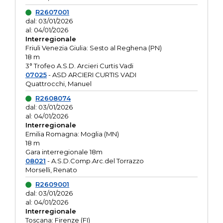
R2607001
dal: 03/01/2026
al: 04/01/2026
Interregionale
Friuli Venezia Giulia: Sesto al Reghena (PN)
18 m
3° Trofeo A.S.D. Arcieri Curtis Vadi
07025
- ASD ARCIERI CURTIS VADI
Quattrocchi, Manuel
R2608074
dal: 03/01/2026
al: 04/01/2026
Interregionale
Emilia Romagna: Moglia (MN)
18 m
Gara interregionale 18m
08021
- A.S.D.Comp.Arc.del Torrazzo
Morselli, Renato
R2609001
dal: 03/01/2026
al: 04/01/2026
Interregionale
Toscana: Firenze (FI)