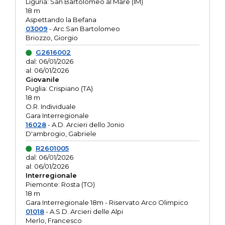
Liguria: San Bartolomeo al Mare (IM)
18 m
Aspettando la Befana
03009
- Arc.San Bartolomeo
Briozzo, Giorgio
G2616002
dal: 06/01/2026
al: 06/01/2026
Giovanile
Puglia: Crispiano (TA)
18 m
O.R. Individuale
Gara Interregionale
16028
- A.D. Arcieri dello Jonio
D'ambrogio, Gabriele
R2601005
dal: 06/01/2026
al: 06/01/2026
Interregionale
Piemonte: Rosta (TO)
18 m
Gara Interregionale 18m - Riservato Arco Olimpico
01018
- A.S.D. Arcieri delle Alpi
Merlo, Francesco