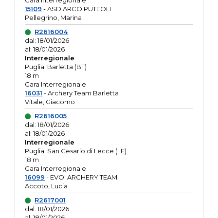
Gara interregionale
15109
- ASD ARCO PUTEOLI
Pellegrino, Marina
R2616004
dal: 18/01/2026
al: 18/01/2026
Interregionale
Puglia: Barletta (BT)
18 m
Gara Interregionale
16031
- Archery Team Barletta
Vitale, Giacomo
R2616005
dal: 18/01/2026
al: 18/01/2026
Interregionale
Puglia: San Cesario di Lecce (LE)
18 m
Gara Interregionale
16099
- EVO' ARCHERY TEAM
Accoto, Lucia
R2617001
dal: 18/01/2026
al: 18/01/2026