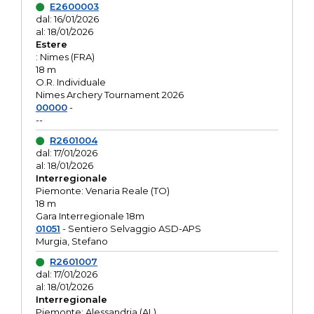
E2600003
dal: 16/01/2026
al: 18/01/2026
Estere
: Nimes (FRA)
18 m
O.R. Individuale
Nimes Archery Tournament 2026
00000
-
--
R2601004
dal: 17/01/2026
al: 18/01/2026
Interregionale
Piemonte: Venaria Reale (TO)
18 m
Gara Interregionale 18m
01051
- Sentiero Selvaggio ASD-APS
Murgia, Stefano
R2601007
dal: 17/01/2026
al: 18/01/2026
Interregionale
Piemonte: Alessandria (AL)