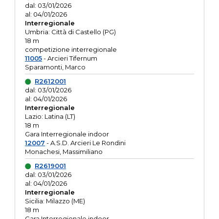
dal: 03/01/2026
al: 04/01/2026
Interregionale
Umbria: Città di Castello (PG)
18 m
competizione interregionale
11005
- Arcieri Tifernum
Sparamonti, Marco
R2612001
dal: 03/01/2026
al: 04/01/2026
Interregionale
Lazio: Latina (LT)
18 m
Gara Interregionale indoor
12007
- A.S.D. Arcieri Le Rondini
Monachesi, Massimiliano
R2619001
dal: 03/01/2026
al: 04/01/2026
Interregionale
Sicilia: Milazzo (ME)
18 m
Gara Interregionale indoor