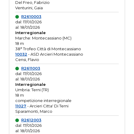
Del Freo, Fabrizio
Venturini, Gaia
R2610003
dal: 17/01/2026
al: 18/01/2026
Interregionale
Marche: Montecassiano (MC)
18 m
38° Trofeo Città di Montecassiano
10032
- ASD Arcieri Montecassiano
Censi, Flavio
R2611003
dal: 17/01/2026
al: 18/01/2026
Interregionale
Umbria: Terni (TR)
18 m
competizione interregionale
11027
- Arcieri Citta' Di Terni
Sparamonti, Marco
R2612003
dal: 17/01/2026
al: 18/01/2026