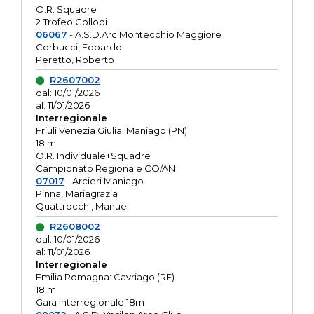
O.R. Squadre
2 Trofeo Collodi
06067
- A.S.D.Arc.Montecchio Maggiore
Corbucci, Edoardo
Peretto, Roberto
R2607002
dal: 10/01/2026
al: 11/01/2026
Interregionale
Friuli Venezia Giulia: Maniago (PN)
18 m
O.R. Individuale+Squadre
Campionato Regionale CO/AN
07017
- Arcieri Maniago
Pinna, Mariagrazia
Quattrocchi, Manuel
R2608002
dal: 10/01/2026
al: 11/01/2026
Interregionale
Emilia Romagna: Cavriago (RE)
18 m
Gara interregionale 18m