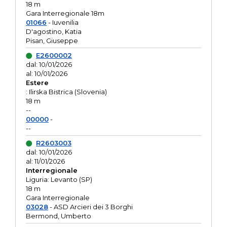
18 m
Gara Interregionale 18m
01066
- Iuvenilia
D'agostino, Katia
Pisan, Giuseppe
E2600002
dal: 10/01/2026
al: 10/01/2026
Estere
: Ilirska Bistrica (Slovenia)
18 m
--
00000
-
--
R2603003
dal: 10/01/2026
al: 11/01/2026
Interregionale
Liguria: Levanto (SP)
18 m
Gara Interregionale
03028
- ASD Arcieri dei 3 Borghi
Bermond, Umberto