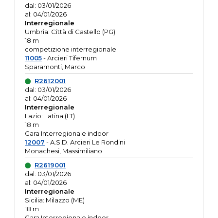
dal: 03/01/2026
al: 04/01/2026
Interregionale
Umbria: Città di Castello (PG)
18 m
competizione interregionale
11005
- Arcieri Tifernum
Sparamonti, Marco
R2612001
dal: 03/01/2026
al: 04/01/2026
Interregionale
Lazio: Latina (LT)
18 m
Gara Interregionale indoor
12007
- A.S.D. Arcieri Le Rondini
Monachesi, Massimiliano
R2619001
dal: 03/01/2026
al: 04/01/2026
Interregionale
Sicilia: Milazzo (ME)
18 m
Gara Interregionale indoor