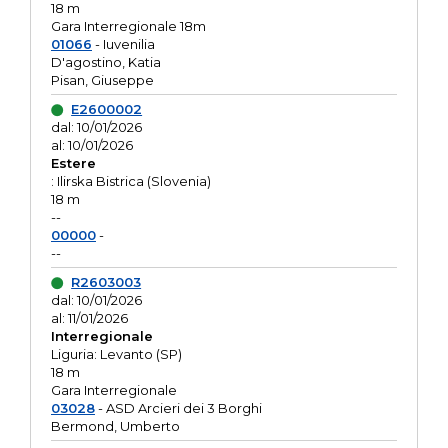
18 m
Gara Interregionale 18m
01066
- Iuvenilia
D'agostino, Katia
Pisan, Giuseppe
E2600002
dal: 10/01/2026
al: 10/01/2026
Estere
: Ilirska Bistrica (Slovenia)
18 m
--
00000
-
--
R2603003
dal: 10/01/2026
al: 11/01/2026
Interregionale
Liguria: Levanto (SP)
18 m
Gara Interregionale
03028
- ASD Arcieri dei 3 Borghi
Bermond, Umberto