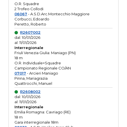
O.R. Squadre
2 Trofeo Collodi
06067
- A.S.D.Arc.Montecchio Maggiore
Corbucci, Edoardo
Peretto, Roberto
R2607002
dal: 10/01/2026
al: 11/01/2026
Interregionale
Friuli Venezia Giulia: Maniago (PN)
18 m
O.R. Individuale+Squadre
Campionato Regionale CO/AN
07017
- Arcieri Maniago
Pinna, Mariagrazia
Quattrocchi, Manuel
R2608002
dal: 10/01/2026
al: 11/01/2026
Interregionale
Emilia Romagna: Cavriago (RE)
18 m
Gara interregionale 18m