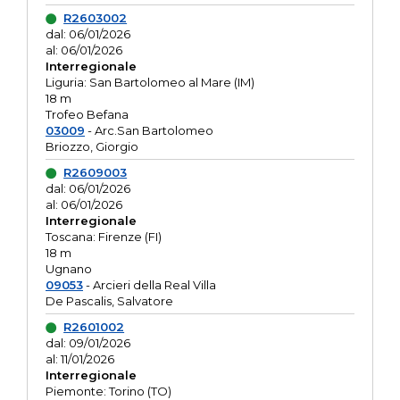
R2603002
dal: 06/01/2026
al: 06/01/2026
Interregionale
Liguria: San Bartolomeo al Mare (IM)
18 m
Trofeo Befana
03009
- Arc.San Bartolomeo
Briozzo, Giorgio
R2609003
dal: 06/01/2026
al: 06/01/2026
Interregionale
Toscana: Firenze (FI)
18 m
Ugnano
09053
- Arcieri della Real Villa
De Pascalis, Salvatore
R2601002
dal: 09/01/2026
al: 11/01/2026
Interregionale
Piemonte: Torino (TO)