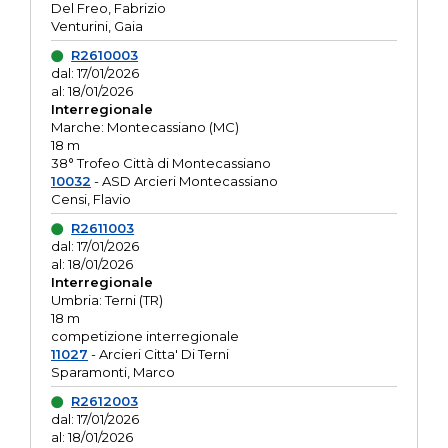
Del Freo, Fabrizio
Venturini, Gaia
R2610003
dal: 17/01/2026
al: 18/01/2026
Interregionale
Marche: Montecassiano (MC)
18 m
38° Trofeo Città di Montecassiano
10032
- ASD Arcieri Montecassiano
Censi, Flavio
R2611003
dal: 17/01/2026
al: 18/01/2026
Interregionale
Umbria: Terni (TR)
18 m
competizione interregionale
11027
- Arcieri Citta' Di Terni
Sparamonti, Marco
R2612003
dal: 17/01/2026
al: 18/01/2026