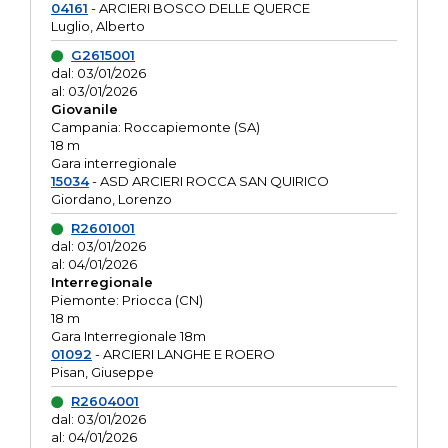
04161
- ARCIERI BOSCO DELLE QUERCE
Luglio, Alberto
G2615001
dal: 03/01/2026
al: 03/01/2026
Giovanile
Campania: Roccapiemonte (SA)
18 m
Gara interregionale
15034
- ASD ARCIERI ROCCA SAN QUIRICO
Giordano, Lorenzo
R2601001
dal: 03/01/2026
al: 04/01/2026
Interregionale
Piemonte: Priocca (CN)
18 m
Gara Interregionale 18m
01092
- ARCIERI LANGHE E ROERO
Pisan, Giuseppe
R2604001
dal: 03/01/2026
al: 04/01/2026