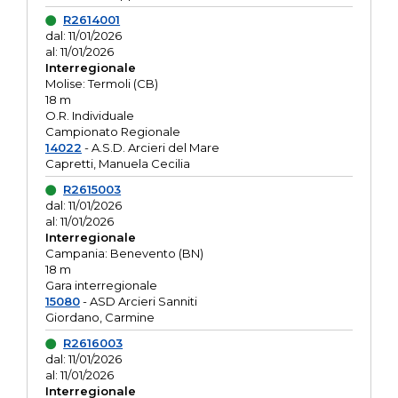
R2614001
dal: 11/01/2026
al: 11/01/2026
Interregionale
Molise: Termoli (CB)
18 m
O.R. Individuale
Campionato Regionale
14022
- A.S.D. Arcieri del Mare
Capretti, Manuela Cecilia
R2615003
dal: 11/01/2026
al: 11/01/2026
Interregionale
Campania: Benevento (BN)
18 m
Gara interregionale
15080
- ASD Arcieri Sanniti
Giordano, Carmine
R2616003
dal: 11/01/2026
al: 11/01/2026
Interregionale