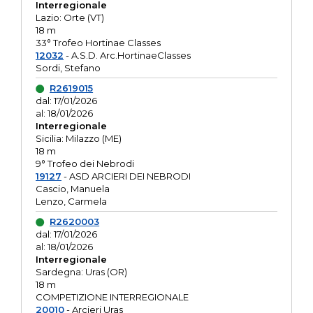
Interregionale
Lazio: Orte (VT)
18 m
33° Trofeo Hortinae Classes
12032
- A.S.D. Arc.HortinaeClasses
Sordi, Stefano
R2619015
dal: 17/01/2026
al: 18/01/2026
Interregionale
Sicilia: Milazzo (ME)
18 m
9° Trofeo dei Nebrodi
19127
- ASD ARCIERI DEI NEBRODI
Cascio, Manuela
Lenzo, Carmela
R2620003
dal: 17/01/2026
al: 18/01/2026
Interregionale
Sardegna: Uras (OR)
18 m
COMPETIZIONE INTERREGIONALE
20010
- Arcieri Uras