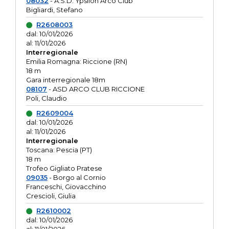
08032
- A.S.D. Ypsilon Arco Club
Bigliardi, Stefano
R2608003
dal: 10/01/2026
al: 11/01/2026
Interregionale
Emilia Romagna: Riccione (RN)
18 m
Gara interregionale 18m
08107
- ASD ARCO CLUB RICCIONE
Poli, Claudio
R2609004
dal: 10/01/2026
al: 11/01/2026
Interregionale
Toscana: Pescia (PT)
18 m
Trofeo Gigliato Pratese
09035
- Borgo al Cornio
Franceschi, Giovacchino
Crescioli, Giulia
R2610002
dal: 10/01/2026