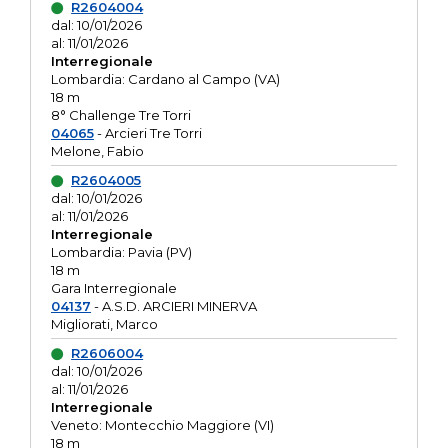
R2604004
dal: 10/01/2026
al: 11/01/2026
Interregionale
Lombardia: Cardano al Campo (VA)
18 m
8° Challenge Tre Torri
04065
- Arcieri Tre Torri
Melone, Fabio
R2604005
dal: 10/01/2026
al: 11/01/2026
Interregionale
Lombardia: Pavia (PV)
18 m
Gara Interregionale
04137
- A.S.D. ARCIERI MINERVA
Migliorati, Marco
R2606004
dal: 10/01/2026
al: 11/01/2026
Interregionale
Veneto: Montecchio Maggiore (VI)
18 m