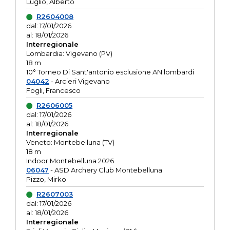
Luglio, Alberto
R2604008
dal: 17/01/2026
al: 18/01/2026
Interregionale
Lombardia: Vigevano (PV)
18 m
10° Torneo Di Sant'antonio esclusione AN lombardi
04042
- Arcieri Vigevano
Fogli, Francesco
R2606005
dal: 17/01/2026
al: 18/01/2026
Interregionale
Veneto: Montebelluna (TV)
18 m
Indoor Montebelluna 2026
06047
- ASD Archery Club Montebelluna
Pizzo, Mirko
R2607003
dal: 17/01/2026
al: 18/01/2026
Interregionale