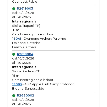
Cagnacci, Fabio
R2619003
dal: 10/01/2026
al: 11/01/2026
Interregionale
Sicilia: Trapani (TP)
18 m
Gara Interregionale indoor
19041
- Dyamond Archery Palermo
Daidone, Caterina
Lenzo, Carmela
R2619004
dal: 10/01/2026
al: 11/01/2026
Interregionale
Sicilia: Pedara (CT)
18 m
Gara Interregionale indoor
19083
- ASD Apple Club Camporotondo
Blogna, Santosvaldo
R2620002
dal: 10/01/2026
al: 11/01/2026