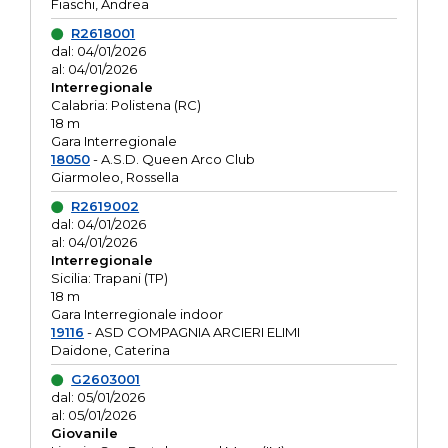
Fiaschi, Andrea
R2618001
dal: 04/01/2026
al: 04/01/2026
Interregionale
Calabria: Polistena (RC)
18 m
Gara Interregionale
18050
- A.S.D. Queen Arco Club
Giarmoleo, Rossella
R2619002
dal: 04/01/2026
al: 04/01/2026
Interregionale
Sicilia: Trapani (TP)
18 m
Gara Interregionale indoor
19116
- ASD COMPAGNIA ARCIERI ELIMI
Daidone, Caterina
G2603001
dal: 05/01/2026
al: 05/01/2026
Giovanile