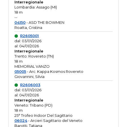
Interregionale
Lombardia: Assago (MI)
18 m
--
04150
- ASD THE BOWMEN
Roatta, Cristina
R2605001
dal: 03/01/2026
al: 04/01/2026
Interregionale
Trento: Rovereto (TN)
18 m
MEMORIAL VANZO
05005
- Arc. Kappa Kosmos Rovereto
Giovannini, Silvia
R2606003
dal: 03/01/2026
al: 04/01/2026
Interregionale
Veneto: Tribano (PD)
18 m
25° Trofeo Indoor Del Sagittario
06024
- Arcieri Sagittario del Veneto
Barotti, Tatiana