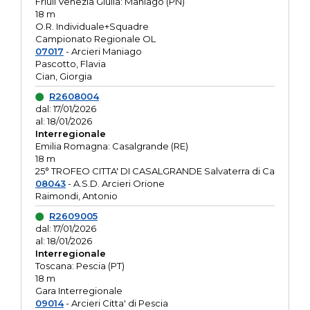
Friuli Venezia Giulia: Maniago (PN)
18 m
O.R. Individuale+Squadre
Campionato Regionale OL
07017
- Arcieri Maniago
Pascotto, Flavia
Cian, Giorgia
R2608004
dal: 17/01/2026
al: 18/01/2026
Interregionale
Emilia Romagna: Casalgrande (RE)
18 m
25° TROFEO CITTA' DI CASALGRANDE Salvaterra di Ca
08043
- A.S.D. Arcieri Orione
Raimondi, Antonio
R2609005
dal: 17/01/2026
al: 18/01/2026
Interregionale
Toscana: Pescia (PT)
18 m
Gara Interregionale
09014
- Arcieri Citta' di Pescia