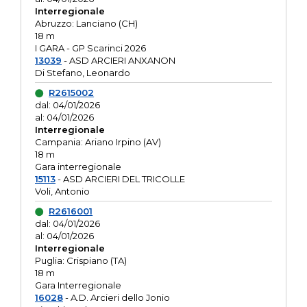
Interregionale
Abruzzo: Lanciano (CH)
18 m
I GARA - GP Scarinci 2026
13039
- ASD ARCIERI ANXANON
Di Stefano, Leonardo
R2615002
dal: 04/01/2026
al: 04/01/2026
Interregionale
Campania: Ariano Irpino (AV)
18 m
Gara interregionale
15113
- ASD ARCIERI DEL TRICOLLE
Voli, Antonio
R2616001
dal: 04/01/2026
al: 04/01/2026
Interregionale
Puglia: Crispiano (TA)
18 m
Gara Interregionale
16028
- A.D. Arcieri dello Jonio