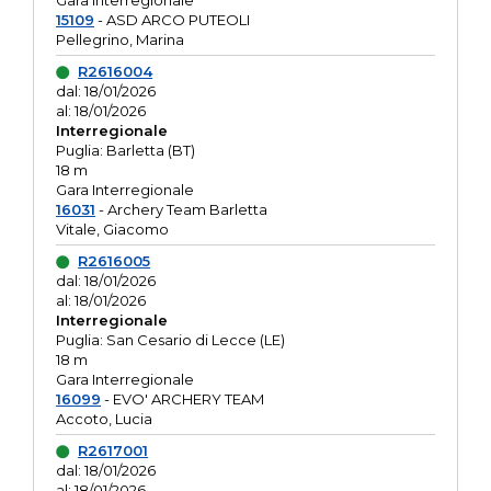
Gara interregionale
15109
- ASD ARCO PUTEOLI
Pellegrino, Marina
R2616004
dal: 18/01/2026
al: 18/01/2026
Interregionale
Puglia: Barletta (BT)
18 m
Gara Interregionale
16031
- Archery Team Barletta
Vitale, Giacomo
R2616005
dal: 18/01/2026
al: 18/01/2026
Interregionale
Puglia: San Cesario di Lecce (LE)
18 m
Gara Interregionale
16099
- EVO' ARCHERY TEAM
Accoto, Lucia
R2617001
dal: 18/01/2026
al: 18/01/2026