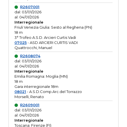
R2607001
dal: 03/01/2026
al: 04/01/2026
Interregionale
Friuli Venezia Giulia: Sesto al Reghena (PN)
18 m
3° Trofeo A.S.D. Arcieri Curtis Vadi
07025
- ASD ARCIERI CURTIS VADI
Quattrocchi, Manuel
R2608074
dal: 03/01/2026
al: 04/01/2026
Interregionale
Emilia Romagna: Moglia (MN)
18 m
Gara interregionale 18m
08021
- A.S.D.Comp.Arc.del Torrazzo
Morselli, Renato
R2609001
dal: 03/01/2026
al: 04/01/2026
Interregionale
Toscana: Firenze (FI)