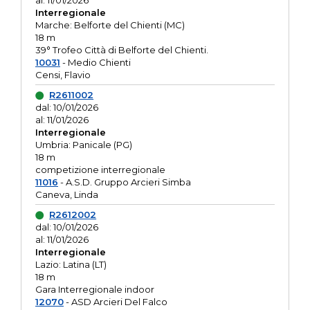
al: 11/01/2026
Interregionale
Marche: Belforte del Chienti (MC)
18 m
39° Trofeo Città di Belforte del Chienti.
10031
- Medio Chienti
Censi, Flavio
R2611002
dal: 10/01/2026
al: 11/01/2026
Interregionale
Umbria: Panicale (PG)
18 m
competizione interregionale
11016
- A.S.D. Gruppo Arcieri Simba
Caneva, Linda
R2612002
dal: 10/01/2026
al: 11/01/2026
Interregionale
Lazio: Latina (LT)
18 m
Gara Interregionale indoor
12070
- ASD Arcieri Del Falco