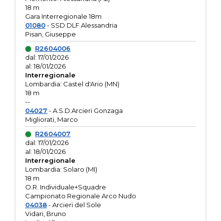
18 m
Gara Interregionale 18m
01080
- SSD DLF Alessandria
Pisan, Giuseppe
R2604006
dal: 17/01/2026
al: 18/01/2026
Interregionale
Lombardia: Castel d'Ario (MN)
18 m
--
04027
- A.S.D.Arcieri Gonzaga
Migliorati, Marco
R2604007
dal: 17/01/2026
al: 18/01/2026
Interregionale
Lombardia: Solaro (MI)
18 m
O.R. Individuale+Squadre
Campionato Regionale Arco Nudo
04038
- Arcieri del Sole
Vidari, Bruno