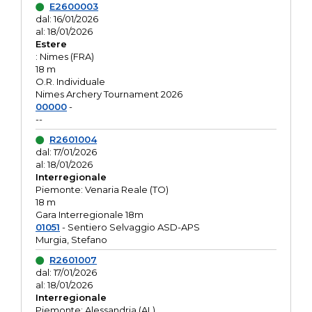
E2600003
dal: 16/01/2026
al: 18/01/2026
Estere
: Nimes (FRA)
18 m
O.R. Individuale
Nimes Archery Tournament 2026
00000
-
--
R2601004
dal: 17/01/2026
al: 18/01/2026
Interregionale
Piemonte: Venaria Reale (TO)
18 m
Gara Interregionale 18m
01051
- Sentiero Selvaggio ASD-APS
Murgia, Stefano
R2601007
dal: 17/01/2026
al: 18/01/2026
Interregionale
Piemonte: Alessandria (AL)