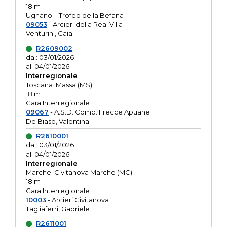
18 m
Ugnano – Trofeo della Befana
09053
- Arcieri della Real Villa
Venturini, Gaia
R2609002
dal: 03/01/2026
al: 04/01/2026
Interregionale
Toscana: Massa (MS)
18 m
Gara Interregionale
09067
- A.S.D. Comp. Frecce Apuane
De Biaso, Valentina
R2610001
dal: 03/01/2026
al: 04/01/2026
Interregionale
Marche: Civitanova Marche (MC)
18 m
Gara Interregionale
10003
- Arcieri Civitanova
Tagliaferri, Gabriele
R2611001