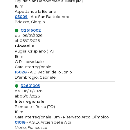
Liguria: San Bartolomeo al Mare (IM)
18 m
Aspettando la Befana
03009
- Arc.San Bartolomeo
Briozzo, Giorgio
G2616002
dal: 06/01/2026
al: 06/01/2026
Giovanile
Puglia: Crispiano (TA)
18 m
O.R. Individuale
Gara Interregionale
16028
- A.D. Arcieri dello Jonio
D'ambrogio, Gabriele
R2601005
dal: 06/01/2026
al: 06/01/2026
Interregionale
Piemonte: Rosta (TO)
18 m
Gara Interregionale 18m - Riservato Arco Olimpico
01018
- A.S.D. Arcieri delle Alpi
Merlo, Francesco