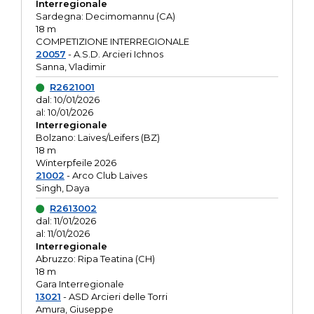
Interregionale
Sardegna: Decimomannu (CA)
18 m
COMPETIZIONE INTERREGIONALE
20057
- A.S.D. Arcieri Ichnos
Sanna, Vladimir
R2621001
dal: 10/01/2026
al: 10/01/2026
Interregionale
Bolzano: Laives/Leifers (BZ)
18 m
Winterpfeile 2026
21002
- Arco Club Laives
Singh, Daya
R2613002
dal: 11/01/2026
al: 11/01/2026
Interregionale
Abruzzo: Ripa Teatina (CH)
18 m
Gara Interregionale
13021
- ASD Arcieri delle Torri
Amura, Giuseppe