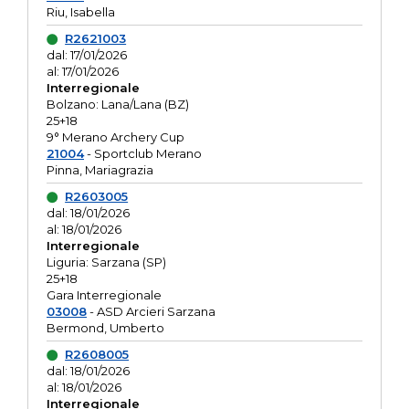
Riu, Isabella
R2621003
dal: 17/01/2026
al: 17/01/2026
Interregionale
Bolzano: Lana/Lana (BZ)
25+18
9° Merano Archery Cup
21004
- Sportclub Merano
Pinna, Mariagrazia
R2603005
dal: 18/01/2026
al: 18/01/2026
Interregionale
Liguria: Sarzana (SP)
25+18
Gara Interregionale
03008
- ASD Arcieri Sarzana
Bermond, Umberto
R2608005
dal: 18/01/2026
al: 18/01/2026
Interregionale