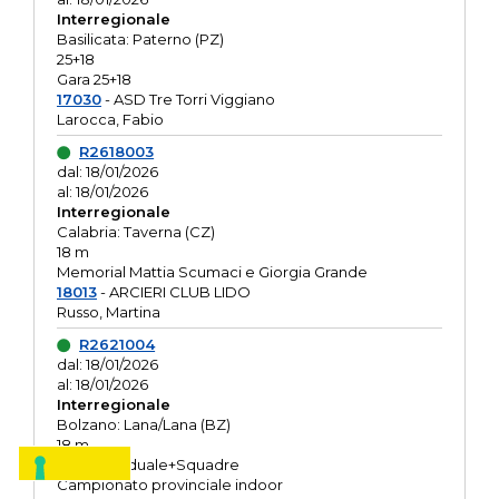
Interregionale
Basilicata: Paterno (PZ)
25+18
Gara 25+18
17030
- ASD Tre Torri Viggiano
Larocca, Fabio
R2618003
dal: 18/01/2026
al: 18/01/2026
Interregionale
Calabria: Taverna (CZ)
18 m
Memorial Mattia Scumaci e Giorgia Grande
18013
- ARCIERI CLUB LIDO
Russo, Martina
R2621004
dal: 18/01/2026
al: 18/01/2026
Interregionale
Bolzano: Lana/Lana (BZ)
18 m
O.R. Individuale+Squadre
Campionato provinciale indoor