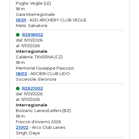
Puglia: Veglie (LE)
18 m
Gara Interregionale
16101
- ASD ARCHERY CLUB VEGLIE
Mele, Salvatore
R2618002
dal: 11/01/2026
al: 11/01/2026
Interregionale
Calabria: TAVERNA (CZ)
18 m
Memorial Giuseppe Pascuzzi
18013
- ARCIERI CLUB LIDO
Socievole, Eleonora
R2621002
dal: 11/01/2026
al: 11/01/2026
Interregionale
Bolzano: Laives/Leifers (BZ)
18 m
Frecce d’inverno 2026
21002
- Arco Club Laives
Singh, Daya