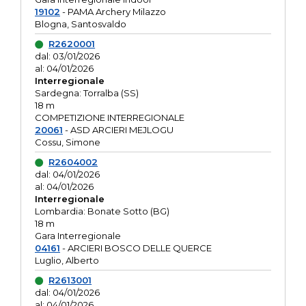
19102
- PAMA Archery Milazzo
Blogna, Santosvaldo
R2620001
dal: 03/01/2026
al: 04/01/2026
Interregionale
Sardegna: Torralba (SS)
18 m
COMPETIZIONE INTERREGIONALE
20061
- ASD ARCIERI MEJLOGU
Cossu, Simone
R2604002
dal: 04/01/2026
al: 04/01/2026
Interregionale
Lombardia: Bonate Sotto (BG)
18 m
Gara Interregionale
04161
- ARCIERI BOSCO DELLE QUERCE
Luglio, Alberto
R2613001
dal: 04/01/2026
al: 04/01/2026