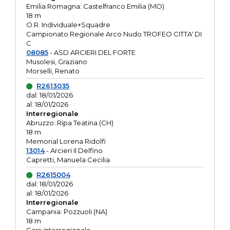
Emilia Romagna: Castelfranco Emilia (MO)
18 m
O.R. Individuale+Squadre
Campionato Regionale Arco Nudo TROFEO CITTA' DI
C
08085
- ASD ARCIERI DEL FORTE
Musolesi, Graziano
Morselli, Renato
R2613035
dal: 18/01/2026
al: 18/01/2026
Interregionale
Abruzzo: Ripa Teatina (CH)
18 m
Memorial Lorena Ridolfi
13014
- Arcieri Il Delfino
Capretti, Manuela Cecilia
R2615004
dal: 18/01/2026
al: 18/01/2026
Interregionale
Campania: Pozzuoli (NA)
18 m