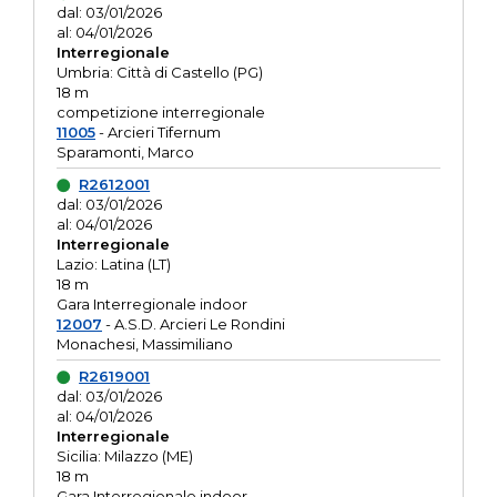
dal: 03/01/2026
al: 04/01/2026
Interregionale
Umbria: Città di Castello (PG)
18 m
competizione interregionale
11005
- Arcieri Tifernum
Sparamonti, Marco
R2612001
dal: 03/01/2026
al: 04/01/2026
Interregionale
Lazio: Latina (LT)
18 m
Gara Interregionale indoor
12007
- A.S.D. Arcieri Le Rondini
Monachesi, Massimiliano
R2619001
dal: 03/01/2026
al: 04/01/2026
Interregionale
Sicilia: Milazzo (ME)
18 m
Gara Interregionale indoor