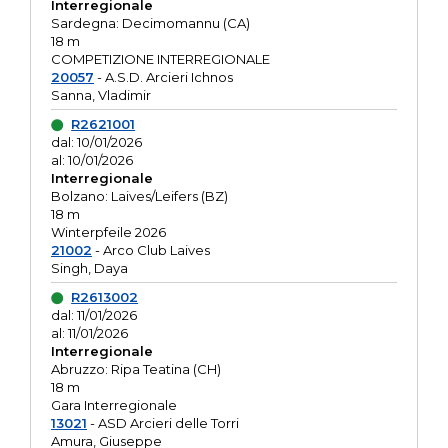
Interregionale
Sardegna: Decimomannu (CA)
18 m
COMPETIZIONE INTERREGIONALE
20057
- A.S.D. Arcieri Ichnos
Sanna, Vladimir
R2621001
dal: 10/01/2026
al: 10/01/2026
Interregionale
Bolzano: Laives/Leifers (BZ)
18 m
Winterpfeile 2026
21002
- Arco Club Laives
Singh, Daya
R2613002
dal: 11/01/2026
al: 11/01/2026
Interregionale
Abruzzo: Ripa Teatina (CH)
18 m
Gara Interregionale
13021
- ASD Arcieri delle Torri
Amura, Giuseppe