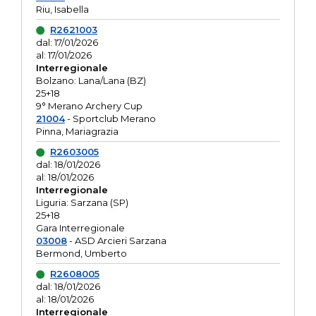
Riu, Isabella
R2621003
dal: 17/01/2026
al: 17/01/2026
Interregionale
Bolzano: Lana/Lana (BZ)
25+18
9° Merano Archery Cup
21004
- Sportclub Merano
Pinna, Mariagrazia
R2603005
dal: 18/01/2026
al: 18/01/2026
Interregionale
Liguria: Sarzana (SP)
25+18
Gara Interregionale
03008
- ASD Arcieri Sarzana
Bermond, Umberto
R2608005
dal: 18/01/2026
al: 18/01/2026
Interregionale