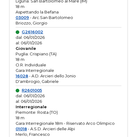
Liguria: San Bartolomeo al Mare (IM)
18 m
Aspettando la Befana
03009
- Arc.San Bartolomeo
Briozzo, Giorgio
G2616002
dal: 06/01/2026
al: 06/01/2026
Giovanile
Puglia: Crispiano (TA)
18 m
O.R. Individuale
Gara Interregionale
16028
- A.D. Arcieri dello Jonio
D'ambrogio, Gabriele
R2601005
dal: 06/01/2026
al: 06/01/2026
Interregionale
Piemonte: Rosta (TO)
18 m
Gara Interregionale 18m - Riservato Arco Olimpico
01018
- A.S.D. Arcieri delle Alpi
Merlo, Francesco