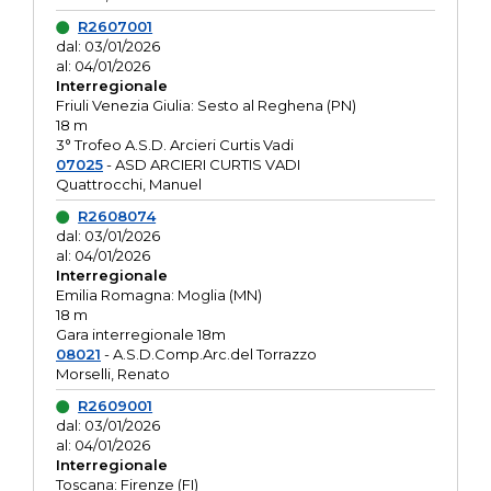
R2607001
dal: 03/01/2026
al: 04/01/2026
Interregionale
Friuli Venezia Giulia: Sesto al Reghena (PN)
18 m
3° Trofeo A.S.D. Arcieri Curtis Vadi
07025
- ASD ARCIERI CURTIS VADI
Quattrocchi, Manuel
R2608074
dal: 03/01/2026
al: 04/01/2026
Interregionale
Emilia Romagna: Moglia (MN)
18 m
Gara interregionale 18m
08021
- A.S.D.Comp.Arc.del Torrazzo
Morselli, Renato
R2609001
dal: 03/01/2026
al: 04/01/2026
Interregionale
Toscana: Firenze (FI)