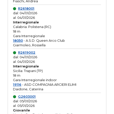
Fiaschi, Andrea
R2618001
dal: 04/01/2026
al: 04/01/2026
Interregionale
Calabria: Polistena (RC)
18 m
Gara Interregionale
18050
- A.S.D. Queen Arco Club
Giarmoleo, Rossella
R2619002
dal: 04/01/2026
al: 04/01/2026
Interregionale
Sicilia: Trapani (TP)
18 m
Gara Interregionale indoor
19116
- ASD COMPAGNIA ARCIERI ELIMI
Daidone, Caterina
G2603001
dal: 05/01/2026
al: 05/01/2026
Giovanile