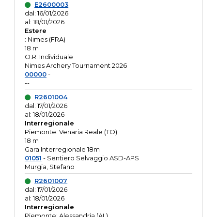
E2600003
dal: 16/01/2026
al: 18/01/2026
Estere
: Nimes (FRA)
18 m
O.R. Individuale
Nimes Archery Tournament 2026
00000
-
--
R2601004
dal: 17/01/2026
al: 18/01/2026
Interregionale
Piemonte: Venaria Reale (TO)
18 m
Gara Interregionale 18m
01051
- Sentiero Selvaggio ASD-APS
Murgia, Stefano
R2601007
dal: 17/01/2026
al: 18/01/2026
Interregionale
Piemonte: Alessandria (AL)