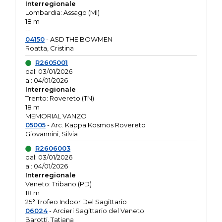
Interregionale
Lombardia: Assago (MI)
18 m
--
04150
- ASD THE BOWMEN
Roatta, Cristina
R2605001
dal: 03/01/2026
al: 04/01/2026
Interregionale
Trento: Rovereto (TN)
18 m
MEMORIAL VANZO
05005
- Arc. Kappa Kosmos Rovereto
Giovannini, Silvia
R2606003
dal: 03/01/2026
al: 04/01/2026
Interregionale
Veneto: Tribano (PD)
18 m
25° Trofeo Indoor Del Sagittario
06024
- Arcieri Sagittario del Veneto
Barotti, Tatiana