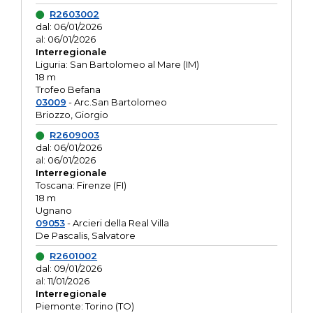
R2603002
dal: 06/01/2026
al: 06/01/2026
Interregionale
Liguria: San Bartolomeo al Mare (IM)
18 m
Trofeo Befana
03009
- Arc.San Bartolomeo
Briozzo, Giorgio
R2609003
dal: 06/01/2026
al: 06/01/2026
Interregionale
Toscana: Firenze (FI)
18 m
Ugnano
09053
- Arcieri della Real Villa
De Pascalis, Salvatore
R2601002
dal: 09/01/2026
al: 11/01/2026
Interregionale
Piemonte: Torino (TO)