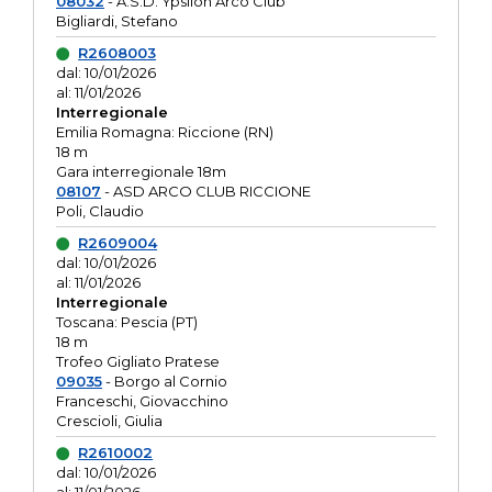
08032
- A.S.D. Ypsilon Arco Club
Bigliardi, Stefano
R2608003
dal: 10/01/2026
al: 11/01/2026
Interregionale
Emilia Romagna: Riccione (RN)
18 m
Gara interregionale 18m
08107
- ASD ARCO CLUB RICCIONE
Poli, Claudio
R2609004
dal: 10/01/2026
al: 11/01/2026
Interregionale
Toscana: Pescia (PT)
18 m
Trofeo Gigliato Pratese
09035
- Borgo al Cornio
Franceschi, Giovacchino
Crescioli, Giulia
R2610002
dal: 10/01/2026