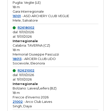
Puglia: Veglie (LE)
18 m
Gara Interregionale
16101
- ASD ARCHERY CLUB VEGLIE
Mele, Salvatore
R2618002
dal: 11/01/2026
al: 11/01/2026
Interregionale
Calabria: TAVERNA (CZ)
18 m
Memorial Giuseppe Pascuzzi
18013
- ARCIERI CLUB LIDO
Socievole, Eleonora
R2621002
dal: 11/01/2026
al: 11/01/2026
Interregionale
Bolzano: Laives/Leifers (BZ)
18 m
Frecce d’inverno 2026
21002
- Arco Club Laives
Singh, Daya