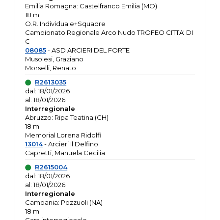
Emilia Romagna: Castelfranco Emilia (MO)
18 m
O.R. Individuale+Squadre
Campionato Regionale Arco Nudo TROFEO CITTA' DI
C
08085
- ASD ARCIERI DEL FORTE
Musolesi, Graziano
Morselli, Renato
R2613035
dal: 18/01/2026
al: 18/01/2026
Interregionale
Abruzzo: Ripa Teatina (CH)
18 m
Memorial Lorena Ridolfi
13014
- Arcieri Il Delfino
Capretti, Manuela Cecilia
R2615004
dal: 18/01/2026
al: 18/01/2026
Interregionale
Campania: Pozzuoli (NA)
18 m