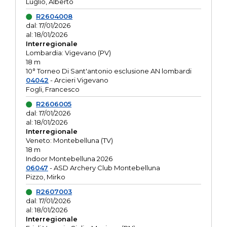
Luglio, Alberto
R2604008
dal: 17/01/2026
al: 18/01/2026
Interregionale
Lombardia: Vigevano (PV)
18 m
10° Torneo Di Sant'antonio esclusione AN lombardi
04042
- Arcieri Vigevano
Fogli, Francesco
R2606005
dal: 17/01/2026
al: 18/01/2026
Interregionale
Veneto: Montebelluna (TV)
18 m
Indoor Montebelluna 2026
06047
- ASD Archery Club Montebelluna
Pizzo, Mirko
R2607003
dal: 17/01/2026
al: 18/01/2026
Interregionale