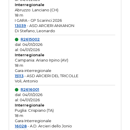
Interregionale
Abruzzo: Lanciano (CH)
18 m
I GARA - GP Scarinci 2026
13039
- ASD ARCIERI ANXANON
Di Stefano, Leonardo
R2615002
dal: 04/01/2026
al: 04/01/2026
Interregionale
Campania: Ariano Irpino (AV)
18 m
Gara interregionale
15113
- ASD ARCIERI DEL TRICOLLE
Voli, Antonio
R2616001
dal: 04/01/2026
al: 04/01/2026
Interregionale
Puglia: Crispiano (TA)
18 m
Gara Interregionale
16028
- A.D. Arcieri dello Jonio