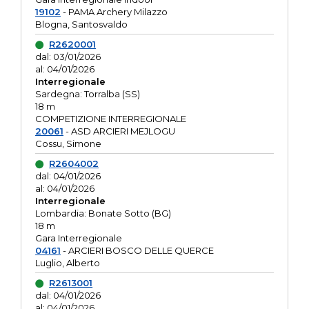
19102
- PAMA Archery Milazzo
Blogna, Santosvaldo
R2620001
dal: 03/01/2026
al: 04/01/2026
Interregionale
Sardegna: Torralba (SS)
18 m
COMPETIZIONE INTERREGIONALE
20061
- ASD ARCIERI MEJLOGU
Cossu, Simone
R2604002
dal: 04/01/2026
al: 04/01/2026
Interregionale
Lombardia: Bonate Sotto (BG)
18 m
Gara Interregionale
04161
- ARCIERI BOSCO DELLE QUERCE
Luglio, Alberto
R2613001
dal: 04/01/2026
al: 04/01/2026