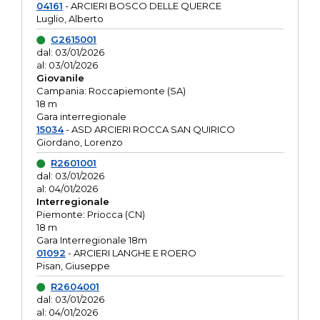
04161
- ARCIERI BOSCO DELLE QUERCE
Luglio, Alberto
G2615001
dal: 03/01/2026
al: 03/01/2026
Giovanile
Campania: Roccapiemonte (SA)
18 m
Gara interregionale
15034
- ASD ARCIERI ROCCA SAN QUIRICO
Giordano, Lorenzo
R2601001
dal: 03/01/2026
al: 04/01/2026
Interregionale
Piemonte: Priocca (CN)
18 m
Gara Interregionale 18m
01092
- ARCIERI LANGHE E ROERO
Pisan, Giuseppe
R2604001
dal: 03/01/2026
al: 04/01/2026