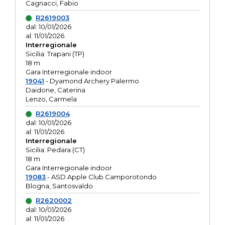
Cagnacci, Fabio
R2619003
dal: 10/01/2026
al: 11/01/2026
Interregionale
Sicilia: Trapani (TP)
18 m
Gara Interregionale indoor
19041
- Dyamond Archery Palermo
Daidone, Caterina
Lenzo, Carmela
R2619004
dal: 10/01/2026
al: 11/01/2026
Interregionale
Sicilia: Pedara (CT)
18 m
Gara Interregionale indoor
19083
- ASD Apple Club Camporotondo
Blogna, Santosvaldo
R2620002
dal: 10/01/2026
al: 11/01/2026