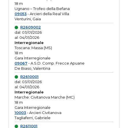
18 m
Ugnano – Trofeo della Befana
09053
- Arcieri della Real Villa
Venturini, Gaia
R2609002
dal: 03/01/2026
al: 04/01/2026
Interregionale
Toscana: Massa (MS)
18 m
Gara Interregionale
09067
- A.S.D. Comp. Frecce Apuane
De Biaso, Valentina
R2610001
dal: 03/01/2026
al: 04/01/2026
Interregionale
Marche: Civitanova Marche (MC)
18 m
Gara Interregionale
10003
- Arcieri Civitanova
Tagliaferri, Gabriele
R2611001