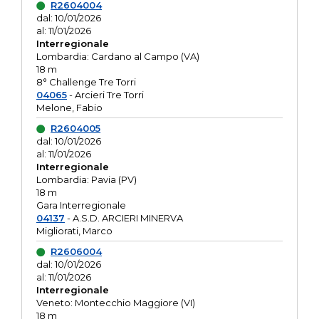
R2604004
dal: 10/01/2026
al: 11/01/2026
Interregionale
Lombardia: Cardano al Campo (VA)
18 m
8° Challenge Tre Torri
04065
- Arcieri Tre Torri
Melone, Fabio
R2604005
dal: 10/01/2026
al: 11/01/2026
Interregionale
Lombardia: Pavia (PV)
18 m
Gara Interregionale
04137
- A.S.D. ARCIERI MINERVA
Migliorati, Marco
R2606004
dal: 10/01/2026
al: 11/01/2026
Interregionale
Veneto: Montecchio Maggiore (VI)
18 m