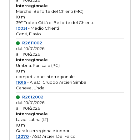
al: 11/01/2026
Interregionale
Marche: Belforte del Chienti (MC)
18 m
39° Trofeo Città di Belforte del Chienti.
10031
- Medio Chienti
Censi, Flavio
R2611002
dal: 10/01/2026
al: 11/01/2026
Interregionale
Umbria: Panicale (PG)
18 m
competizione interregionale
11016
- A.S.D. Gruppo Arcieri Simba
Caneva, Linda
R2612002
dal: 10/01/2026
al: 11/01/2026
Interregionale
Lazio: Latina (LT)
18 m
Gara Interregionale indoor
12070
- ASD Arcieri Del Falco