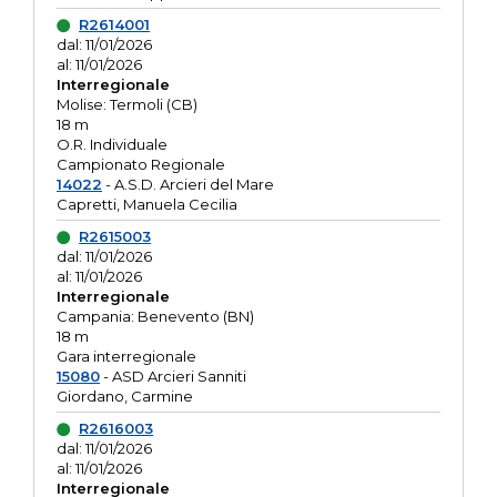
R2614001
dal: 11/01/2026
al: 11/01/2026
Interregionale
Molise: Termoli (CB)
18 m
O.R. Individuale
Campionato Regionale
14022
- A.S.D. Arcieri del Mare
Capretti, Manuela Cecilia
R2615003
dal: 11/01/2026
al: 11/01/2026
Interregionale
Campania: Benevento (BN)
18 m
Gara interregionale
15080
- ASD Arcieri Sanniti
Giordano, Carmine
R2616003
dal: 11/01/2026
al: 11/01/2026
Interregionale