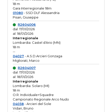
18 m
Gara Interregionale 18m
01080
- SSD DLF Alessandria
Pisan, Giuseppe
R2604006
dal: 17/01/2026
al: 18/01/2026
Interregionale
Lombardia: Castel d'Ario (MN)
18 m
--
04027
- A.S.D.Arcieri Gonzaga
Migliorati, Marco
R2604007
dal: 17/01/2026
al: 18/01/2026
Interregionale
Lombardia: Solaro (MI)
18 m
O.R. Individuale+Squadre
Campionato Regionale Arco Nudo
04038
- Arcieri del Sole
Vidari, Bruno