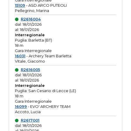
Gara interregionale
15109
- ASD ARCO PUTEOLI
Pellegrino, Marina
R2616004
dal: 18/01/2026
al: 18/01/2026
Interregionale
Puglia: Barletta (BT)
18 m
Gara Interregionale
16031
- Archery Team Barletta
Vitale, Giacomo
R2616005
dal: 18/01/2026
al: 18/01/2026
Interregionale
Puglia: San Cesario di Lecce (LE)
18 m
Gara Interregionale
16099
- EVO' ARCHERY TEAM
Accoto, Lucia
R2617001
dal: 18/01/2026
al: 18/01/2026