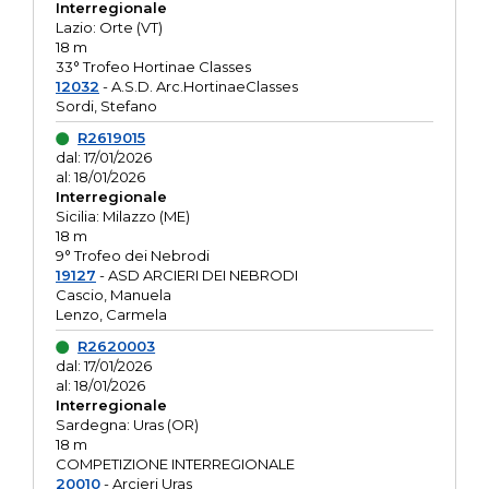
Interregionale
Lazio: Orte (VT)
18 m
33° Trofeo Hortinae Classes
12032
- A.S.D. Arc.HortinaeClasses
Sordi, Stefano
R2619015
dal: 17/01/2026
al: 18/01/2026
Interregionale
Sicilia: Milazzo (ME)
18 m
9° Trofeo dei Nebrodi
19127
- ASD ARCIERI DEI NEBRODI
Cascio, Manuela
Lenzo, Carmela
R2620003
dal: 17/01/2026
al: 18/01/2026
Interregionale
Sardegna: Uras (OR)
18 m
COMPETIZIONE INTERREGIONALE
20010
- Arcieri Uras