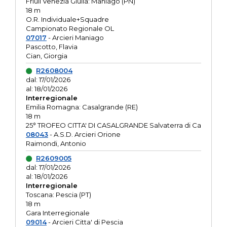
Friuli Venezia Giulia: Maniago (PN)
18 m
O.R. Individuale+Squadre
Campionato Regionale OL
07017
- Arcieri Maniago
Pascotto, Flavia
Cian, Giorgia
R2608004
dal: 17/01/2026
al: 18/01/2026
Interregionale
Emilia Romagna: Casalgrande (RE)
18 m
25° TROFEO CITTA' DI CASALGRANDE Salvaterra di Ca
08043
- A.S.D. Arcieri Orione
Raimondi, Antonio
R2609005
dal: 17/01/2026
al: 18/01/2026
Interregionale
Toscana: Pescia (PT)
18 m
Gara Interregionale
09014
- Arcieri Citta' di Pescia