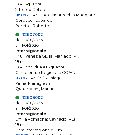
O.R. Squadre
2 Trofeo Collodi
06067
- A.S.D.Arc.Montecchio Maggiore
Corbucci, Edoardo
Peretto, Roberto
R2607002
dal: 10/01/2026
al: 11/01/2026
Interregionale
Friuli Venezia Giulia: Maniago (PN)
18 m
O.R. Individuale+Squadre
Campionato Regionale CO/AN
07017
- Arcieri Maniago
Pinna, Mariagrazia
Quattrocchi, Manuel
R2608002
dal: 10/01/2026
al: 11/01/2026
Interregionale
Emilia Romagna: Cavriago (RE)
18 m
Gara interregionale 18m