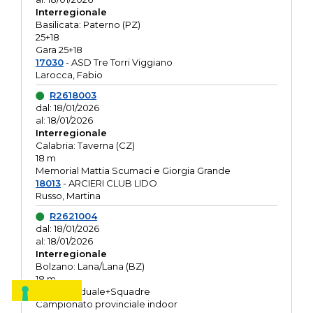
Interregionale
Basilicata: Paterno (PZ)
25+18
Gara 25+18
17030
- ASD Tre Torri Viggiano
Larocca, Fabio
R2618003
dal: 18/01/2026
al: 18/01/2026
Interregionale
Calabria: Taverna (CZ)
18 m
Memorial Mattia Scumaci e Giorgia Grande
18013
- ARCIERI CLUB LIDO
Russo, Martina
R2621004
dal: 18/01/2026
al: 18/01/2026
Interregionale
Bolzano: Lana/Lana (BZ)
18 m
O.R. Individuale+Squadre
Campionato provinciale indoor