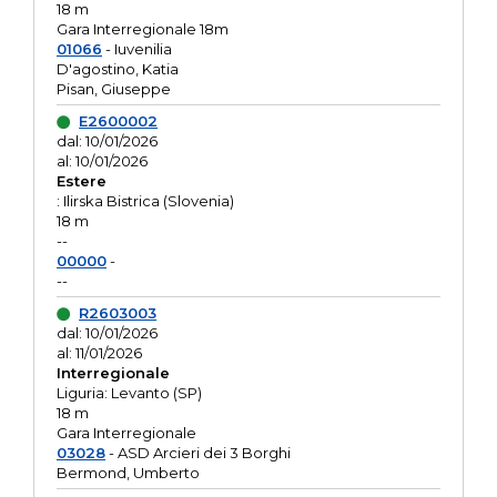
18 m
Gara Interregionale 18m
01066
- Iuvenilia
D'agostino, Katia
Pisan, Giuseppe
E2600002
dal: 10/01/2026
al: 10/01/2026
Estere
: Ilirska Bistrica (Slovenia)
18 m
--
00000
-
--
R2603003
dal: 10/01/2026
al: 11/01/2026
Interregionale
Liguria: Levanto (SP)
18 m
Gara Interregionale
03028
- ASD Arcieri dei 3 Borghi
Bermond, Umberto