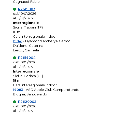
Cagnacci, Fabio
R2619003
dal: 10/01/2026
al: 11/01/2026
Interregionale
Sicilia: Trapani (TP)
18 m
Gara Interregionale indoor
19041
- Dyamond Archery Palermo
Daidone, Caterina
Lenzo, Carmela
R2619004
dal: 10/01/2026
al: 11/01/2026
Interregionale
Sicilia: Pedara (CT)
18 m
Gara Interregionale indoor
19083
- ASD Apple Club Camporotondo
Blogna, Santosvaldo
R2620002
dal: 10/01/2026
al: 11/01/2026