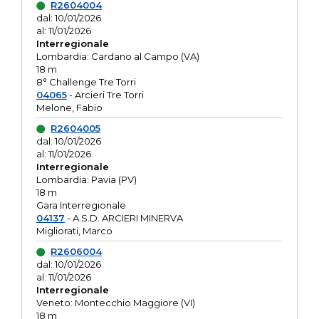
R2604004
dal: 10/01/2026
al: 11/01/2026
Interregionale
Lombardia: Cardano al Campo (VA)
18 m
8° Challenge Tre Torri
04065
- Arcieri Tre Torri
Melone, Fabio
R2604005
dal: 10/01/2026
al: 11/01/2026
Interregionale
Lombardia: Pavia (PV)
18 m
Gara Interregionale
04137
- A.S.D. ARCIERI MINERVA
Migliorati, Marco
R2606004
dal: 10/01/2026
al: 11/01/2026
Interregionale
Veneto: Montecchio Maggiore (VI)
18 m