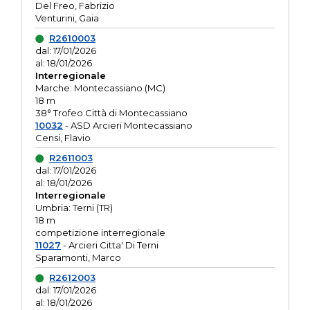
Del Freo, Fabrizio
Venturini, Gaia
R2610003
dal: 17/01/2026
al: 18/01/2026
Interregionale
Marche: Montecassiano (MC)
18 m
38° Trofeo Città di Montecassiano
10032
- ASD Arcieri Montecassiano
Censi, Flavio
R2611003
dal: 17/01/2026
al: 18/01/2026
Interregionale
Umbria: Terni (TR)
18 m
competizione interregionale
11027
- Arcieri Citta' Di Terni
Sparamonti, Marco
R2612003
dal: 17/01/2026
al: 18/01/2026