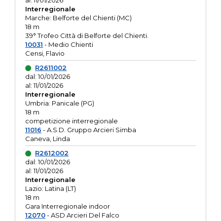
al: 11/01/2026
Interregionale
Marche: Belforte del Chienti (MC)
18 m
39° Trofeo Città di Belforte del Chienti.
10031
- Medio Chienti
Censi, Flavio
R2611002
dal: 10/01/2026
al: 11/01/2026
Interregionale
Umbria: Panicale (PG)
18 m
competizione interregionale
11016
- A.S.D. Gruppo Arcieri Simba
Caneva, Linda
R2612002
dal: 10/01/2026
al: 11/01/2026
Interregionale
Lazio: Latina (LT)
18 m
Gara Interregionale indoor
12070
- ASD Arcieri Del Falco