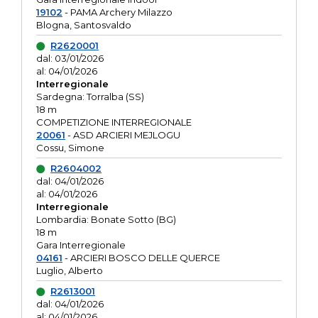
19102
- PAMA Archery Milazzo
Blogna, Santosvaldo
R2620001
dal: 03/01/2026
al: 04/01/2026
Interregionale
Sardegna: Torralba (SS)
18 m
COMPETIZIONE INTERREGIONALE
20061
- ASD ARCIERI MEJLOGU
Cossu, Simone
R2604002
dal: 04/01/2026
al: 04/01/2026
Interregionale
Lombardia: Bonate Sotto (BG)
18 m
Gara Interregionale
04161
- ARCIERI BOSCO DELLE QUERCE
Luglio, Alberto
R2613001
dal: 04/01/2026
al: 04/01/2026