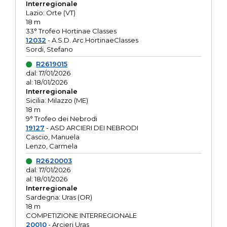
Interregionale
Lazio: Orte (VT)
18 m
33° Trofeo Hortinae Classes
12032
- A.S.D. Arc.HortinaeClasses
Sordi, Stefano
R2619015
dal: 17/01/2026
al: 18/01/2026
Interregionale
Sicilia: Milazzo (ME)
18 m
9° Trofeo dei Nebrodi
19127
- ASD ARCIERI DEI NEBRODI
Cascio, Manuela
Lenzo, Carmela
R2620003
dal: 17/01/2026
al: 18/01/2026
Interregionale
Sardegna: Uras (OR)
18 m
COMPETIZIONE INTERREGIONALE
20010
- Arcieri Uras