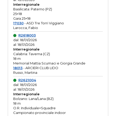
Interregionale
Basilicata: Paterno (PZ)
25+18
Gara 25+18
17030
- ASD Tre Torri Viggiano
Larocca, Fabio
R2618003
dal: 18/01/2026
al: 18/01/2026
Interregionale
Calabria: Taverna (CZ)
18 m
Memorial Mattia Scumaci e Giorgia Grande
18013
- ARCIERI CLUB LIDO
Russo, Martina
R2621004
dal: 18/01/2026
al: 18/01/2026
Interregionale
Bolzano: Lana/Lana (BZ)
18 m
O.R. Individuale+Squadre
Campionato provinciale indoor