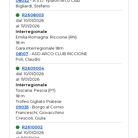
08032
- A.S.D. Ypsilon Arco Club
Bigliardi, Stefano
R2608003
dal: 10/01/2026
al: 11/01/2026
Interregionale
Emilia Romagna: Riccione (RN)
18 m
Gara interregionale 18m
08107
- ASD ARCO CLUB RICCIONE
Poli, Claudio
R2609004
dal: 10/01/2026
al: 11/01/2026
Interregionale
Toscana: Pescia (PT)
18 m
Trofeo Gigliato Pratese
09035
- Borgo al Cornio
Franceschi, Giovacchino
Crescioli, Giulia
R2610002
dal: 10/01/2026