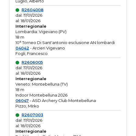
Luglio, Alberto
R2604008
dal: 17/01/2026
al: 18/01/2026
Interregionale
Lombardia: Vigevano (PV)
18 m
10° Torneo Di Sant'antonio esclusione AN lombardi
04042
- Arcieri Vigevano
Fogli, Francesco
R2606005
dal: 17/01/2026
al: 18/01/2026
Interregionale
Veneto: Montebelluna (TV)
18 m
Indoor Montebelluna 2026
06047
- ASD Archery Club Montebelluna
Pizzo, Mirko
R2607003
dal: 17/01/2026
al: 18/01/2026
Interregionale