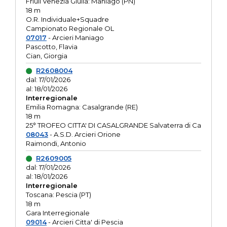
Friuli Venezia Giulia: Maniago (PN)
18 m
O.R. Individuale+Squadre
Campionato Regionale OL
07017
- Arcieri Maniago
Pascotto, Flavia
Cian, Giorgia
R2608004
dal: 17/01/2026
al: 18/01/2026
Interregionale
Emilia Romagna: Casalgrande (RE)
18 m
25° TROFEO CITTA' DI CASALGRANDE Salvaterra di Ca
08043
- A.S.D. Arcieri Orione
Raimondi, Antonio
R2609005
dal: 17/01/2026
al: 18/01/2026
Interregionale
Toscana: Pescia (PT)
18 m
Gara Interregionale
09014
- Arcieri Citta' di Pescia