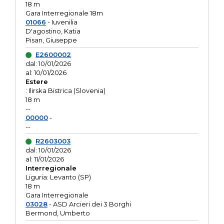
18 m
Gara Interregionale 18m
01066
- Iuvenilia
D'agostino, Katia
Pisan, Giuseppe
E2600002
dal: 10/01/2026
al: 10/01/2026
Estere
: Ilirska Bistrica (Slovenia)
18 m
--
00000
-
--
R2603003
dal: 10/01/2026
al: 11/01/2026
Interregionale
Liguria: Levanto (SP)
18 m
Gara Interregionale
03028
- ASD Arcieri dei 3 Borghi
Bermond, Umberto