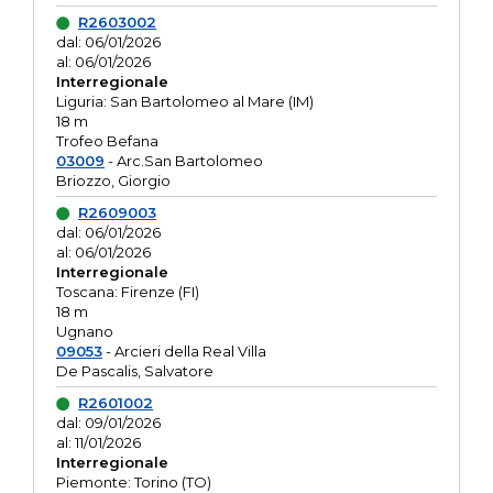
R2603002
dal: 06/01/2026
al: 06/01/2026
Interregionale
Liguria: San Bartolomeo al Mare (IM)
18 m
Trofeo Befana
03009
- Arc.San Bartolomeo
Briozzo, Giorgio
R2609003
dal: 06/01/2026
al: 06/01/2026
Interregionale
Toscana: Firenze (FI)
18 m
Ugnano
09053
- Arcieri della Real Villa
De Pascalis, Salvatore
R2601002
dal: 09/01/2026
al: 11/01/2026
Interregionale
Piemonte: Torino (TO)