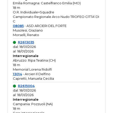
Emilia Romagna: Castelfranco Emilia (MO)
18 m
O.R. Individuale+Squadre
Campionato Regionale Arco Nudo TROFEO CITTA' DI
C
08085
- ASD ARCIERI DEL FORTE
Musolesi, Graziano
Morselli, Renato
R2613035
dal: 18/01/2026
al: 18/01/2026
Interregionale
Abruzzo: Ripa Teatina (CH)
18 m
Memorial Lorena Ridolfi
13014
- Arcieri Il Delfino
Capretti, Manuela Cecilia
R2615004
dal: 18/01/2026
al: 18/01/2026
Interregionale
Campania: Pozzuoli (NA)
18 m