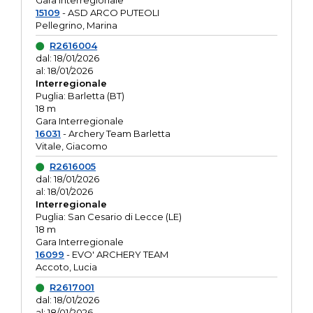
Gara interregionale
15109
- ASD ARCO PUTEOLI
Pellegrino, Marina
R2616004
dal: 18/01/2026
al: 18/01/2026
Interregionale
Puglia: Barletta (BT)
18 m
Gara Interregionale
16031
- Archery Team Barletta
Vitale, Giacomo
R2616005
dal: 18/01/2026
al: 18/01/2026
Interregionale
Puglia: San Cesario di Lecce (LE)
18 m
Gara Interregionale
16099
- EVO' ARCHERY TEAM
Accoto, Lucia
R2617001
dal: 18/01/2026
al: 18/01/2026