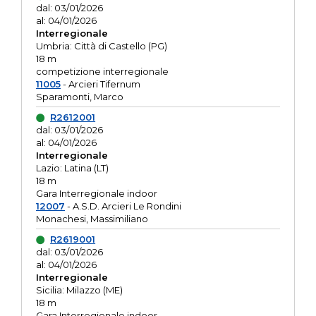
dal: 03/01/2026
al: 04/01/2026
Interregionale
Umbria: Città di Castello (PG)
18 m
competizione interregionale
11005
- Arcieri Tifernum
Sparamonti, Marco
R2612001
dal: 03/01/2026
al: 04/01/2026
Interregionale
Lazio: Latina (LT)
18 m
Gara Interregionale indoor
12007
- A.S.D. Arcieri Le Rondini
Monachesi, Massimiliano
R2619001
dal: 03/01/2026
al: 04/01/2026
Interregionale
Sicilia: Milazzo (ME)
18 m
Gara Interregionale indoor