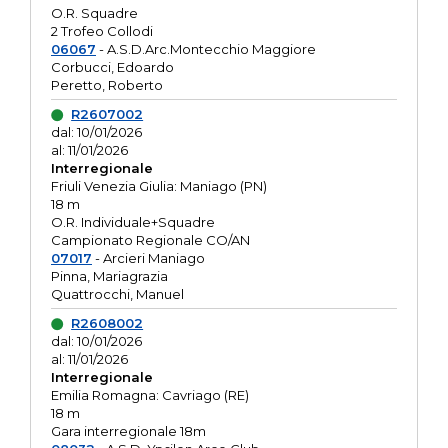
O.R. Squadre
2 Trofeo Collodi
06067
- A.S.D.Arc.Montecchio Maggiore
Corbucci, Edoardo
Peretto, Roberto
R2607002
dal: 10/01/2026
al: 11/01/2026
Interregionale
Friuli Venezia Giulia: Maniago (PN)
18 m
O.R. Individuale+Squadre
Campionato Regionale CO/AN
07017
- Arcieri Maniago
Pinna, Mariagrazia
Quattrocchi, Manuel
R2608002
dal: 10/01/2026
al: 11/01/2026
Interregionale
Emilia Romagna: Cavriago (RE)
18 m
Gara interregionale 18m