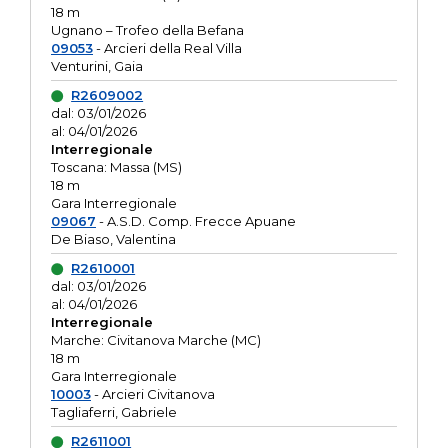
18 m
Ugnano – Trofeo della Befana
09053
- Arcieri della Real Villa
Venturini, Gaia
R2609002
dal: 03/01/2026
al: 04/01/2026
Interregionale
Toscana: Massa (MS)
18 m
Gara Interregionale
09067
- A.S.D. Comp. Frecce Apuane
De Biaso, Valentina
R2610001
dal: 03/01/2026
al: 04/01/2026
Interregionale
Marche: Civitanova Marche (MC)
18 m
Gara Interregionale
10003
- Arcieri Civitanova
Tagliaferri, Gabriele
R2611001