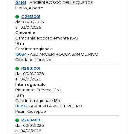
04161
- ARCIERI BOSCO DELLE QUERCE
Luglio, Alberto
G2615001
dal: 03/01/2026
al: 03/01/2026
Giovanile
Campania: Roccapiemonte (SA)
18 m
Gara interregionale
15034
- ASD ARCIERI ROCCA SAN QUIRICO
Giordano, Lorenzo
R2601001
dal: 03/01/2026
al: 04/01/2026
Interregionale
Piemonte: Priocca (CN)
18 m
Gara Interregionale 18m
01092
- ARCIERI LANGHE E ROERO
Pisan, Giuseppe
R2604001
dal: 03/01/2026
al: 04/01/2026