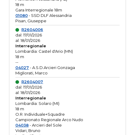
18 m
Gara Interregionale 18m
01080
- SSD DLF Alessandria
Pisan, Giuseppe
R2604006
dal: 17/01/2026
al: 18/01/2026
Interregionale
Lombardia: Castel d'Ario (MN)
18 m
--
04027
- A.S.D.Arcieri Gonzaga
Migliorati, Marco
R2604007
dal: 17/01/2026
al: 18/01/2026
Interregionale
Lombardia: Solaro (MI)
18 m
O.R. Individuale+Squadre
Campionato Regionale Arco Nudo
04038
- Arcieri del Sole
Vidari, Bruno