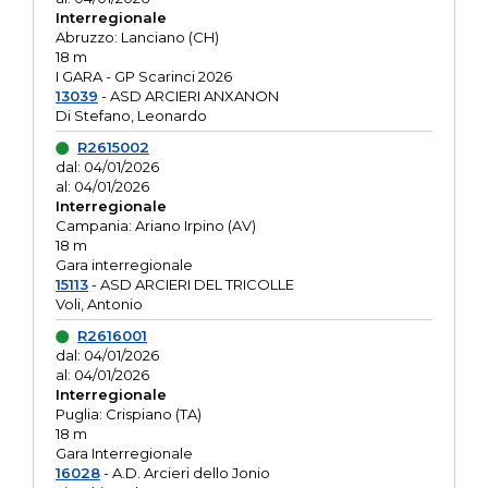
Interregionale
Abruzzo: Lanciano (CH)
18 m
I GARA - GP Scarinci 2026
13039
- ASD ARCIERI ANXANON
Di Stefano, Leonardo
R2615002
dal: 04/01/2026
al: 04/01/2026
Interregionale
Campania: Ariano Irpino (AV)
18 m
Gara interregionale
15113
- ASD ARCIERI DEL TRICOLLE
Voli, Antonio
R2616001
dal: 04/01/2026
al: 04/01/2026
Interregionale
Puglia: Crispiano (TA)
18 m
Gara Interregionale
16028
- A.D. Arcieri dello Jonio