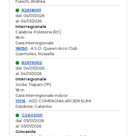
Fiaschi, Andrea
R2618001
dal: 04/01/2026
al: 04/01/2026
Interregionale
Calabria: Polistena (RC)
18 m
Gara Interregionale
18050
- A.S.D. Queen Arco Club
Giarmoleo, Rossella
R2619002
dal: 04/01/2026
al: 04/01/2026
Interregionale
Sicilia: Trapani (TP)
18 m
Gara Interregionale indoor
19116
- ASD COMPAGNIA ARCIERI ELIMI
Daidone, Caterina
G2603001
dal: 05/01/2026
al: 05/01/2026
Giovanile