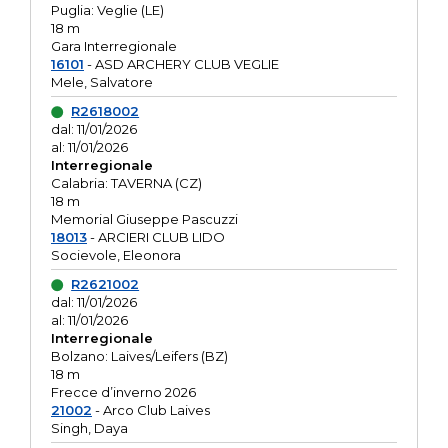
Puglia: Veglie (LE)
18 m
Gara Interregionale
16101
- ASD ARCHERY CLUB VEGLIE
Mele, Salvatore
R2618002
dal: 11/01/2026
al: 11/01/2026
Interregionale
Calabria: TAVERNA (CZ)
18 m
Memorial Giuseppe Pascuzzi
18013
- ARCIERI CLUB LIDO
Socievole, Eleonora
R2621002
dal: 11/01/2026
al: 11/01/2026
Interregionale
Bolzano: Laives/Leifers (BZ)
18 m
Frecce d’inverno 2026
21002
- Arco Club Laives
Singh, Daya