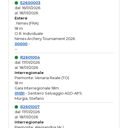
E2600003
dal: 16/01/2026
al: 18/01/2026
Estere
: Nimes (FRA)
18 m
O.R. Individuale
Nimes Archery Tournament 2026
00000
-
--
R2601004
dal: 17/01/2026
al: 18/01/2026
Interregionale
Piemonte: Venaria Reale (TO)
18 m
Gara Interregionale 18m
01051
- Sentiero Selvaggio ASD-APS
Murgia, Stefano
R2601007
dal: 17/01/2026
al: 18/01/2026
Interregionale
Piemonte: Alessandria (AL)