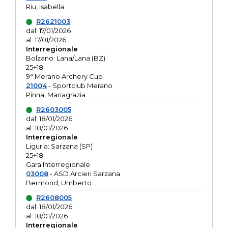
Riu, Isabella
R2621003
dal: 17/01/2026
al: 17/01/2026
Interregionale
Bolzano: Lana/Lana (BZ)
25+18
9° Merano Archery Cup
21004
- Sportclub Merano
Pinna, Mariagrazia
R2603005
dal: 18/01/2026
al: 18/01/2026
Interregionale
Liguria: Sarzana (SP)
25+18
Gara Interregionale
03008
- ASD Arcieri Sarzana
Bermond, Umberto
R2608005
dal: 18/01/2026
al: 18/01/2026
Interregionale