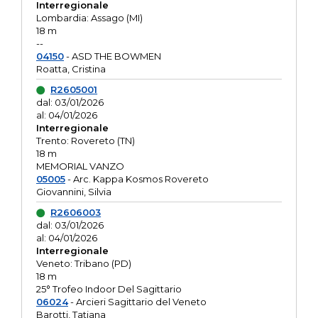
Interregionale
Lombardia: Assago (MI)
18 m
--
04150
- ASD THE BOWMEN
Roatta, Cristina
R2605001
dal: 03/01/2026
al: 04/01/2026
Interregionale
Trento: Rovereto (TN)
18 m
MEMORIAL VANZO
05005
- Arc. Kappa Kosmos Rovereto
Giovannini, Silvia
R2606003
dal: 03/01/2026
al: 04/01/2026
Interregionale
Veneto: Tribano (PD)
18 m
25° Trofeo Indoor Del Sagittario
06024
- Arcieri Sagittario del Veneto
Barotti, Tatiana