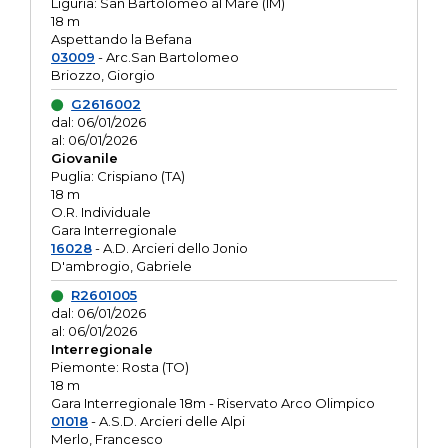
Liguria: San Bartolomeo al Mare (IM)
18 m
Aspettando la Befana
03009
- Arc.San Bartolomeo
Briozzo, Giorgio
G2616002
dal: 06/01/2026
al: 06/01/2026
Giovanile
Puglia: Crispiano (TA)
18 m
O.R. Individuale
Gara Interregionale
16028
- A.D. Arcieri dello Jonio
D'ambrogio, Gabriele
R2601005
dal: 06/01/2026
al: 06/01/2026
Interregionale
Piemonte: Rosta (TO)
18 m
Gara Interregionale 18m - Riservato Arco Olimpico
01018
- A.S.D. Arcieri delle Alpi
Merlo, Francesco