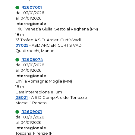
R2607001
dal: 03/01/2026
al: 04/01/2026
Interregionale
Friuli Venezia Giulia: Sesto al Reghena (PN)
18 m
3° Trofeo A.S.D. Arcieri Curtis Vadi
07025
- ASD ARCIERI CURTIS VADI
Quattrocchi, Manuel
R2608074
dal: 03/01/2026
al: 04/01/2026
Interregionale
Emilia Romagna: Moglia (MN)
18 m
Gara interregionale 18m
08021
- A.S.D.Comp.Arc.del Torrazzo
Morselli, Renato
R2609001
dal: 03/01/2026
al: 04/01/2026
Interregionale
Toscana: Firenze (FI)