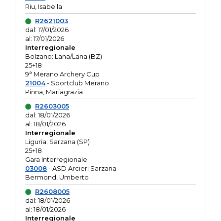
Riu, Isabella
R2621003
dal: 17/01/2026
al: 17/01/2026
Interregionale
Bolzano: Lana/Lana (BZ)
25+18
9° Merano Archery Cup
21004
- Sportclub Merano
Pinna, Mariagrazia
R2603005
dal: 18/01/2026
al: 18/01/2026
Interregionale
Liguria: Sarzana (SP)
25+18
Gara Interregionale
03008
- ASD Arcieri Sarzana
Bermond, Umberto
R2608005
dal: 18/01/2026
al: 18/01/2026
Interregionale