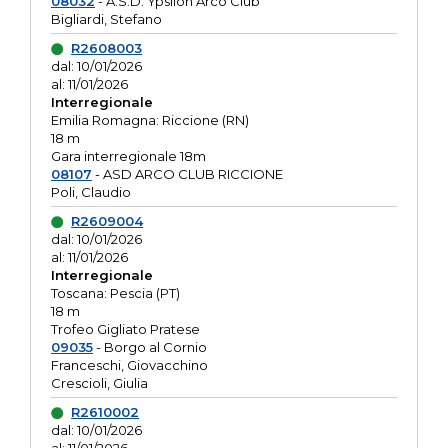
08032
- A.S.D. Ypsilon Arco Club
Bigliardi, Stefano
R2608003
dal: 10/01/2026
al: 11/01/2026
Interregionale
Emilia Romagna: Riccione (RN)
18 m
Gara interregionale 18m
08107
- ASD ARCO CLUB RICCIONE
Poli, Claudio
R2609004
dal: 10/01/2026
al: 11/01/2026
Interregionale
Toscana: Pescia (PT)
18 m
Trofeo Gigliato Pratese
09035
- Borgo al Cornio
Franceschi, Giovacchino
Crescioli, Giulia
R2610002
dal: 10/01/2026