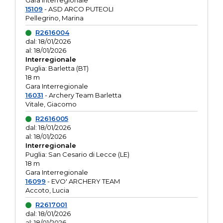
Gara interregionale
15109
- ASD ARCO PUTEOLI
Pellegrino, Marina
R2616004
dal: 18/01/2026
al: 18/01/2026
Interregionale
Puglia: Barletta (BT)
18 m
Gara Interregionale
16031
- Archery Team Barletta
Vitale, Giacomo
R2616005
dal: 18/01/2026
al: 18/01/2026
Interregionale
Puglia: San Cesario di Lecce (LE)
18 m
Gara Interregionale
16099
- EVO' ARCHERY TEAM
Accoto, Lucia
R2617001
dal: 18/01/2026
al: 18/01/2026