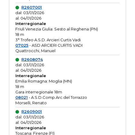
R2607001
dal: 03/01/2026
al: 04/01/2026
Interregionale
Friuli Venezia Giulia: Sesto al Reghena (PN)
18 m
3° Trofeo A.S.D. Arcieri Curtis Vadi
07025
- ASD ARCIERI CURTIS VADI
Quattrocchi, Manuel
R2608074
dal: 03/01/2026
al: 04/01/2026
Interregionale
Emilia Romagna: Moglia (MN)
18 m
Gara interregionale 18m
08021
- A.S.D.Comp.Arc.del Torrazzo
Morselli, Renato
R2609001
dal: 03/01/2026
al: 04/01/2026
Interregionale
Toscana: Firenze (FI)