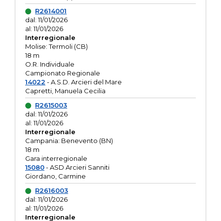
R2614001
dal: 11/01/2026
al: 11/01/2026
Interregionale
Molise: Termoli (CB)
18 m
O.R. Individuale
Campionato Regionale
14022
- A.S.D. Arcieri del Mare
Capretti, Manuela Cecilia
R2615003
dal: 11/01/2026
al: 11/01/2026
Interregionale
Campania: Benevento (BN)
18 m
Gara interregionale
15080
- ASD Arcieri Sanniti
Giordano, Carmine
R2616003
dal: 11/01/2026
al: 11/01/2026
Interregionale