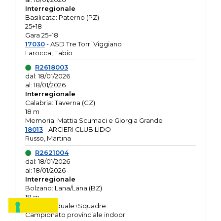
Interregionale
Basilicata: Paterno (PZ)
25+18
Gara 25+18
17030
- ASD Tre Torri Viggiano
Larocca, Fabio
R2618003
dal: 18/01/2026
al: 18/01/2026
Interregionale
Calabria: Taverna (CZ)
18 m
Memorial Mattia Scumaci e Giorgia Grande
18013
- ARCIERI CLUB LIDO
Russo, Martina
R2621004
dal: 18/01/2026
al: 18/01/2026
Interregionale
Bolzano: Lana/Lana (BZ)
18 m
O.R. Individuale+Squadre
Campionato provinciale indoor