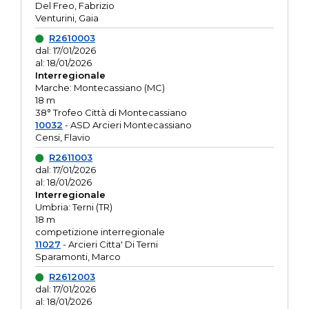
Del Freo, Fabrizio
Venturini, Gaia
R2610003
dal: 17/01/2026
al: 18/01/2026
Interregionale
Marche: Montecassiano (MC)
18 m
38° Trofeo Città di Montecassiano
10032
- ASD Arcieri Montecassiano
Censi, Flavio
R2611003
dal: 17/01/2026
al: 18/01/2026
Interregionale
Umbria: Terni (TR)
18 m
competizione interregionale
11027
- Arcieri Citta' Di Terni
Sparamonti, Marco
R2612003
dal: 17/01/2026
al: 18/01/2026