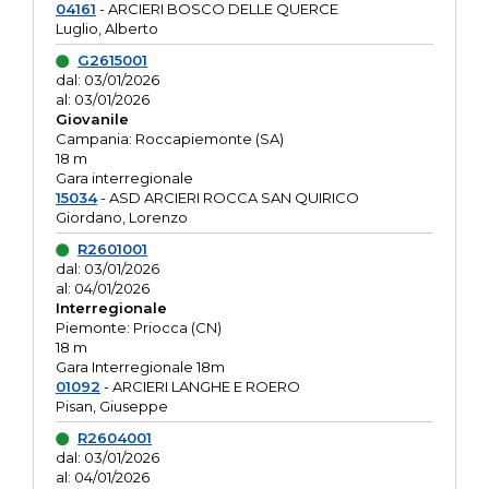
04161
- ARCIERI BOSCO DELLE QUERCE
Luglio, Alberto
G2615001
dal: 03/01/2026
al: 03/01/2026
Giovanile
Campania: Roccapiemonte (SA)
18 m
Gara interregionale
15034
- ASD ARCIERI ROCCA SAN QUIRICO
Giordano, Lorenzo
R2601001
dal: 03/01/2026
al: 04/01/2026
Interregionale
Piemonte: Priocca (CN)
18 m
Gara Interregionale 18m
01092
- ARCIERI LANGHE E ROERO
Pisan, Giuseppe
R2604001
dal: 03/01/2026
al: 04/01/2026