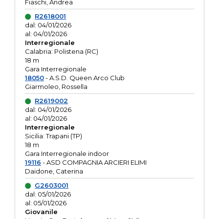
Fiaschi, Andrea
R2618001
dal: 04/01/2026
al: 04/01/2026
Interregionale
Calabria: Polistena (RC)
18 m
Gara Interregionale
18050
- A.S.D. Queen Arco Club
Giarmoleo, Rossella
R2619002
dal: 04/01/2026
al: 04/01/2026
Interregionale
Sicilia: Trapani (TP)
18 m
Gara Interregionale indoor
19116
- ASD COMPAGNIA ARCIERI ELIMI
Daidone, Caterina
G2603001
dal: 05/01/2026
al: 05/01/2026
Giovanile