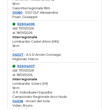
18 m
Gara Interregionale 18m
01080
- SSD DLF Alessandria
Pisan, Giuseppe
R2604006
dal: 17/01/2026
al: 18/01/2026
Interregionale
Lombardia: Castel d'Ario (MN)
18 m
--
04027
- A.S.D.Arcieri Gonzaga
Migliorati, Marco
R2604007
dal: 17/01/2026
al: 18/01/2026
Interregionale
Lombardia: Solaro (MI)
18 m
O.R. Individuale+Squadre
Campionato Regionale Arco Nudo
04038
- Arcieri del Sole
Vidari, Bruno