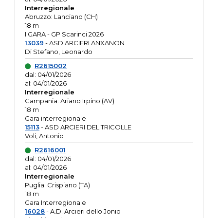
Interregionale
Abruzzo: Lanciano (CH)
18 m
I GARA - GP Scarinci 2026
13039
- ASD ARCIERI ANXANON
Di Stefano, Leonardo
R2615002
dal: 04/01/2026
al: 04/01/2026
Interregionale
Campania: Ariano Irpino (AV)
18 m
Gara interregionale
15113
- ASD ARCIERI DEL TRICOLLE
Voli, Antonio
R2616001
dal: 04/01/2026
al: 04/01/2026
Interregionale
Puglia: Crispiano (TA)
18 m
Gara Interregionale
16028
- A.D. Arcieri dello Jonio