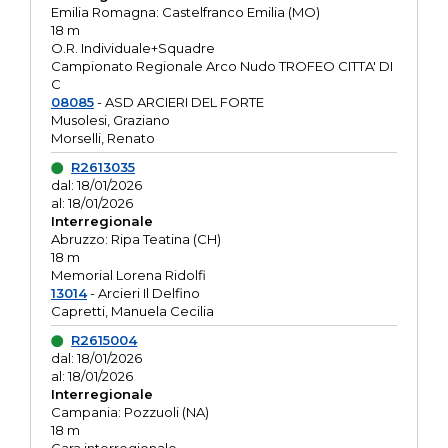
Emilia Romagna: Castelfranco Emilia (MO)
18 m
O.R. Individuale+Squadre
Campionato Regionale Arco Nudo TROFEO CITTA' DI
C
08085
- ASD ARCIERI DEL FORTE
Musolesi, Graziano
Morselli, Renato
R2613035
dal: 18/01/2026
al: 18/01/2026
Interregionale
Abruzzo: Ripa Teatina (CH)
18 m
Memorial Lorena Ridolfi
13014
- Arcieri Il Delfino
Capretti, Manuela Cecilia
R2615004
dal: 18/01/2026
al: 18/01/2026
Interregionale
Campania: Pozzuoli (NA)
18 m