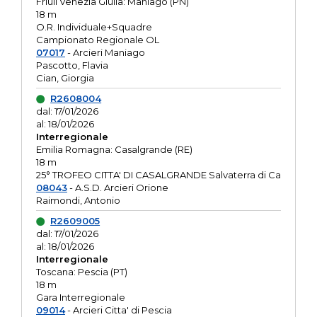
Friuli Venezia Giulia: Maniago (PN)
18 m
O.R. Individuale+Squadre
Campionato Regionale OL
07017
- Arcieri Maniago
Pascotto, Flavia
Cian, Giorgia
R2608004
dal: 17/01/2026
al: 18/01/2026
Interregionale
Emilia Romagna: Casalgrande (RE)
18 m
25° TROFEO CITTA' DI CASALGRANDE Salvaterra di Ca
08043
- A.S.D. Arcieri Orione
Raimondi, Antonio
R2609005
dal: 17/01/2026
al: 18/01/2026
Interregionale
Toscana: Pescia (PT)
18 m
Gara Interregionale
09014
- Arcieri Citta' di Pescia