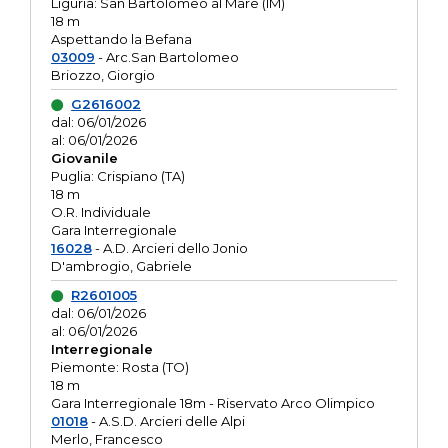
Liguria: San Bartolomeo al Mare (IM)
18 m
Aspettando la Befana
03009
- Arc.San Bartolomeo
Briozzo, Giorgio
G2616002
dal: 06/01/2026
al: 06/01/2026
Giovanile
Puglia: Crispiano (TA)
18 m
O.R. Individuale
Gara Interregionale
16028
- A.D. Arcieri dello Jonio
D'ambrogio, Gabriele
R2601005
dal: 06/01/2026
al: 06/01/2026
Interregionale
Piemonte: Rosta (TO)
18 m
Gara Interregionale 18m - Riservato Arco Olimpico
01018
- A.S.D. Arcieri delle Alpi
Merlo, Francesco