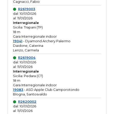
Cagnacci, Fabio
R2619003
dal: 10/01/2026
al: 11/01/2026
Interregionale
Sicilia: Trapani (TP)
18 m
Gara Interregionale indoor
19041
- Dyamond Archery Palermo
Daidone, Caterina
Lenzo, Carmela
R2619004
dal: 10/01/2026
al: 11/01/2026
Interregionale
Sicilia: Pedara (CT)
18 m
Gara Interregionale indoor
19083
- ASD Apple Club Camporotondo
Blogna, Santosvaldo
R2620002
dal: 10/01/2026
al: 11/01/2026