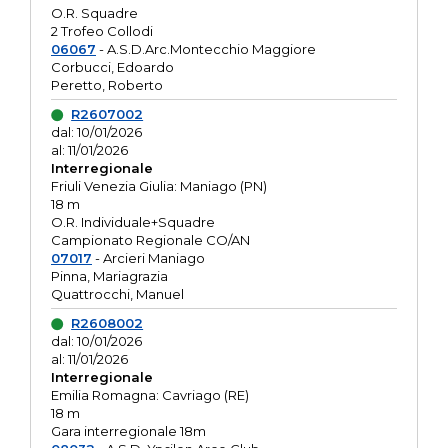
O.R. Squadre
2 Trofeo Collodi
06067
- A.S.D.Arc.Montecchio Maggiore
Corbucci, Edoardo
Peretto, Roberto
R2607002
dal: 10/01/2026
al: 11/01/2026
Interregionale
Friuli Venezia Giulia: Maniago (PN)
18 m
O.R. Individuale+Squadre
Campionato Regionale CO/AN
07017
- Arcieri Maniago
Pinna, Mariagrazia
Quattrocchi, Manuel
R2608002
dal: 10/01/2026
al: 11/01/2026
Interregionale
Emilia Romagna: Cavriago (RE)
18 m
Gara interregionale 18m