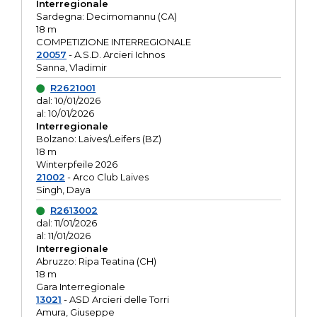
Interregionale
Sardegna: Decimomannu (CA)
18 m
COMPETIZIONE INTERREGIONALE
20057
- A.S.D. Arcieri Ichnos
Sanna, Vladimir
R2621001
dal: 10/01/2026
al: 10/01/2026
Interregionale
Bolzano: Laives/Leifers (BZ)
18 m
Winterpfeile 2026
21002
- Arco Club Laives
Singh, Daya
R2613002
dal: 11/01/2026
al: 11/01/2026
Interregionale
Abruzzo: Ripa Teatina (CH)
18 m
Gara Interregionale
13021
- ASD Arcieri delle Torri
Amura, Giuseppe