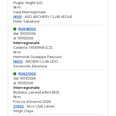
Puglia: Veglie (LE)
18 m
Gara Interregionale
16101
- ASD ARCHERY CLUB VEGLIE
Mele, Salvatore
R2618002
dal: 11/01/2026
al: 11/01/2026
Interregionale
Calabria: TAVERNA (CZ)
18 m
Memorial Giuseppe Pascuzzi
18013
- ARCIERI CLUB LIDO
Socievole, Eleonora
R2621002
dal: 11/01/2026
al: 11/01/2026
Interregionale
Bolzano: Laives/Leifers (BZ)
18 m
Frecce d’inverno 2026
21002
- Arco Club Laives
Singh, Daya