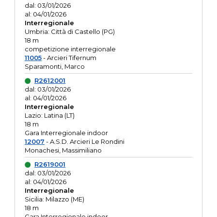
dal: 03/01/2026
al: 04/01/2026
Interregionale
Umbria: Città di Castello (PG)
18 m
competizione interregionale
11005
- Arcieri Tifernum
Sparamonti, Marco
R2612001
dal: 03/01/2026
al: 04/01/2026
Interregionale
Lazio: Latina (LT)
18 m
Gara Interregionale indoor
12007
- A.S.D. Arcieri Le Rondini
Monachesi, Massimiliano
R2619001
dal: 03/01/2026
al: 04/01/2026
Interregionale
Sicilia: Milazzo (ME)
18 m
Gara Interregionale indoor