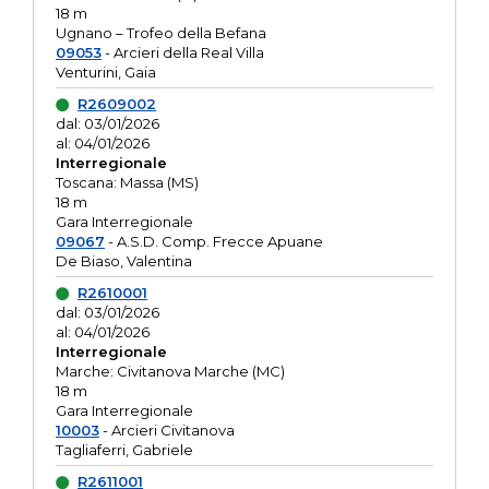
18 m
Ugnano – Trofeo della Befana
09053
- Arcieri della Real Villa
Venturini, Gaia
R2609002
dal: 03/01/2026
al: 04/01/2026
Interregionale
Toscana: Massa (MS)
18 m
Gara Interregionale
09067
- A.S.D. Comp. Frecce Apuane
De Biaso, Valentina
R2610001
dal: 03/01/2026
al: 04/01/2026
Interregionale
Marche: Civitanova Marche (MC)
18 m
Gara Interregionale
10003
- Arcieri Civitanova
Tagliaferri, Gabriele
R2611001