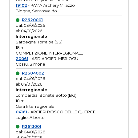
19102
- PAMA Archery Milazzo
Blogna, Santosvaldo
R2620001
dal: 03/01/2026
al: 04/01/2026
Interregionale
Sardegna: Torralba (SS)
18 m
COMPETIZIONE INTERREGIONALE
20061
- ASD ARCIERI MEJLOGU
Cossu, Simone
R2604002
dal: 04/01/2026
al: 04/01/2026
Interregionale
Lombardia: Bonate Sotto (BG)
18 m
Gara Interregionale
04161
- ARCIERI BOSCO DELLE QUERCE
Luglio, Alberto
R2613001
dal: 04/01/2026
al: 04/01/2026