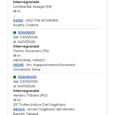
Interregionale
Lombardia: Assago (MI)
18 m
--
04150
- ASD THE BOWMEN
Roatta, Cristina
R2605001
dal: 03/01/2026
al: 04/01/2026
Interregionale
Trento: Rovereto (TN)
18 m
MEMORIAL VANZO
05005
- Arc. Kappa Kosmos Rovereto
Giovannini, Silvia
R2606003
dal: 03/01/2026
al: 04/01/2026
Interregionale
Veneto: Tribano (PD)
18 m
25° Trofeo Indoor Del Sagittario
06024
- Arcieri Sagittario del Veneto
Barotti, Tatiana