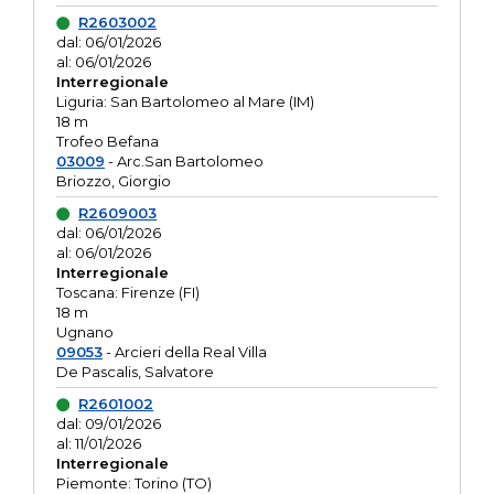
R2603002
dal: 06/01/2026
al: 06/01/2026
Interregionale
Liguria: San Bartolomeo al Mare (IM)
18 m
Trofeo Befana
03009
- Arc.San Bartolomeo
Briozzo, Giorgio
R2609003
dal: 06/01/2026
al: 06/01/2026
Interregionale
Toscana: Firenze (FI)
18 m
Ugnano
09053
- Arcieri della Real Villa
De Pascalis, Salvatore
R2601002
dal: 09/01/2026
al: 11/01/2026
Interregionale
Piemonte: Torino (TO)