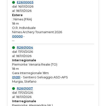
E2600003
dal: 16/01/2026
al: 18/01/2026
Estere
: Nimes (FRA)
18 m
O.R. Individuale
Nimes Archery Tournament 2026
00000
-
--
R2601004
dal: 17/01/2026
al: 18/01/2026
Interregionale
Piemonte: Venaria Reale (TO)
18 m
Gara Interregionale 18m
01051
- Sentiero Selvaggio ASD-APS
Murgia, Stefano
R2601007
dal: 17/01/2026
al: 18/01/2026
Interregionale
Piemonte: Alessandria (AL)