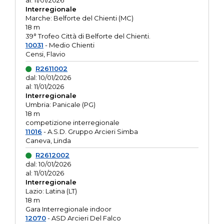
al: 11/01/2026
Interregionale
Marche: Belforte del Chienti (MC)
18 m
39° Trofeo Città di Belforte del Chienti.
10031
- Medio Chienti
Censi, Flavio
R2611002
dal: 10/01/2026
al: 11/01/2026
Interregionale
Umbria: Panicale (PG)
18 m
competizione interregionale
11016
- A.S.D. Gruppo Arcieri Simba
Caneva, Linda
R2612002
dal: 10/01/2026
al: 11/01/2026
Interregionale
Lazio: Latina (LT)
18 m
Gara Interregionale indoor
12070
- ASD Arcieri Del Falco