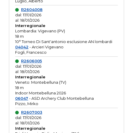
Luglio, Alberto
R2604008
dal: 17/01/2026
al: 18/01/2026
Interregionale
Lombardia: Vigevano (PV)
18 m
10° Torneo Di Sant'antonio esclusione AN lombardi
04042
- Arcieri Vigevano
Fogli, Francesco
R2606005
dal: 17/01/2026
al: 18/01/2026
Interregionale
Veneto: Montebelluna (TV)
18 m
Indoor Montebelluna 2026
06047
- ASD Archery Club Montebelluna
Pizzo, Mirko
R2607003
dal: 17/01/2026
al: 18/01/2026
Interregionale