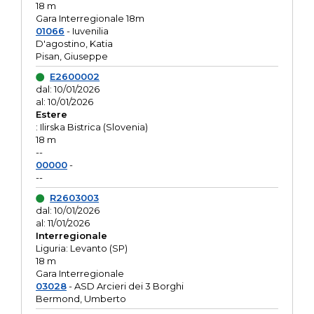
18 m
Gara Interregionale 18m
01066
- Iuvenilia
D'agostino, Katia
Pisan, Giuseppe
E2600002
dal: 10/01/2026
al: 10/01/2026
Estere
: Ilirska Bistrica (Slovenia)
18 m
--
00000
-
--
R2603003
dal: 10/01/2026
al: 11/01/2026
Interregionale
Liguria: Levanto (SP)
18 m
Gara Interregionale
03028
- ASD Arcieri dei 3 Borghi
Bermond, Umberto