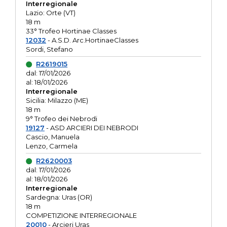
Interregionale
Lazio: Orte (VT)
18 m
33° Trofeo Hortinae Classes
12032
- A.S.D. Arc.HortinaeClasses
Sordi, Stefano
R2619015
dal: 17/01/2026
al: 18/01/2026
Interregionale
Sicilia: Milazzo (ME)
18 m
9° Trofeo dei Nebrodi
19127
- ASD ARCIERI DEI NEBRODI
Cascio, Manuela
Lenzo, Carmela
R2620003
dal: 17/01/2026
al: 18/01/2026
Interregionale
Sardegna: Uras (OR)
18 m
COMPETIZIONE INTERREGIONALE
20010
- Arcieri Uras