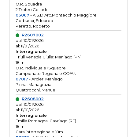
O.R. Squadre
2 Trofeo Collodi
06067
- A.S.D.Arc.Montecchio Maggiore
Corbucci, Edoardo
Peretto, Roberto
R2607002
dal: 10/01/2026
al: 11/01/2026
Interregionale
Friuli Venezia Giulia: Maniago (PN)
18 m
O.R. Individuale+Squadre
Campionato Regionale CO/AN
07017
- Arcieri Maniago
Pinna, Mariagrazia
Quattrocchi, Manuel
R2608002
dal: 10/01/2026
al: 11/01/2026
Interregionale
Emilia Romagna: Cavriago (RE)
18 m
Gara interregionale 18m