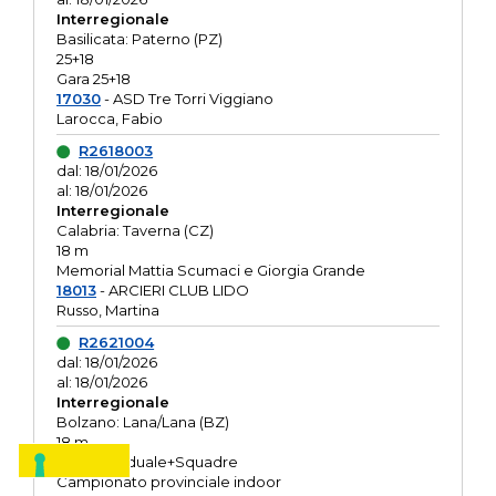
Interregionale
Basilicata: Paterno (PZ)
25+18
Gara 25+18
17030
- ASD Tre Torri Viggiano
Larocca, Fabio
R2618003
dal: 18/01/2026
al: 18/01/2026
Interregionale
Calabria: Taverna (CZ)
18 m
Memorial Mattia Scumaci e Giorgia Grande
18013
- ARCIERI CLUB LIDO
Russo, Martina
R2621004
dal: 18/01/2026
al: 18/01/2026
Interregionale
Bolzano: Lana/Lana (BZ)
18 m
O.R. Individuale+Squadre
Campionato provinciale indoor