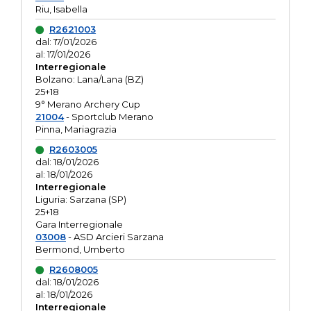
Riu, Isabella
R2621003
dal: 17/01/2026
al: 17/01/2026
Interregionale
Bolzano: Lana/Lana (BZ)
25+18
9° Merano Archery Cup
21004
- Sportclub Merano
Pinna, Mariagrazia
R2603005
dal: 18/01/2026
al: 18/01/2026
Interregionale
Liguria: Sarzana (SP)
25+18
Gara Interregionale
03008
- ASD Arcieri Sarzana
Bermond, Umberto
R2608005
dal: 18/01/2026
al: 18/01/2026
Interregionale