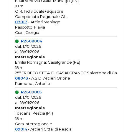
Friuli Venezia Giulia: Maniago (PN)
18 m
O.R. Individuale+Squadre
Campionato Regionale OL
07017
- Arcieri Maniago
Pascotto, Flavia
Cian, Giorgia
R2608004
dal: 17/01/2026
al: 18/01/2026
Interregionale
Emilia Romagna: Casalgrande (RE)
18 m
25° TROFEO CITTA' DI CASALGRANDE Salvaterra di Ca
08043
- A.S.D. Arcieri Orione
Raimondi, Antonio
R2609005
dal: 17/01/2026
al: 18/01/2026
Interregionale
Toscana: Pescia (PT)
18 m
Gara Interregionale
09014
- Arcieri Citta' di Pescia