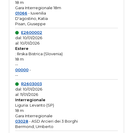
18 m
Gara Interregionale 18m
01066
- Iuvenilia
D'agostino, Katia
Pisan, Giuseppe
E2600002
dal: 10/01/2026
al: 10/01/2026
Estere
: Ilirska Bistrica (Slovenia)
18 m
--
00000
-
--
R2603003
dal: 10/01/2026
al: 11/01/2026
Interregionale
Liguria: Levanto (SP)
18 m
Gara Interregionale
03028
- ASD Arcieri dei 3 Borghi
Bermond, Umberto