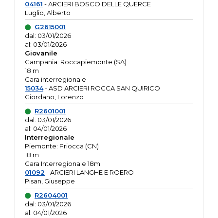
04161
- ARCIERI BOSCO DELLE QUERCE
Luglio, Alberto
G2615001
dal: 03/01/2026
al: 03/01/2026
Giovanile
Campania: Roccapiemonte (SA)
18 m
Gara interregionale
15034
- ASD ARCIERI ROCCA SAN QUIRICO
Giordano, Lorenzo
R2601001
dal: 03/01/2026
al: 04/01/2026
Interregionale
Piemonte: Priocca (CN)
18 m
Gara Interregionale 18m
01092
- ARCIERI LANGHE E ROERO
Pisan, Giuseppe
R2604001
dal: 03/01/2026
al: 04/01/2026