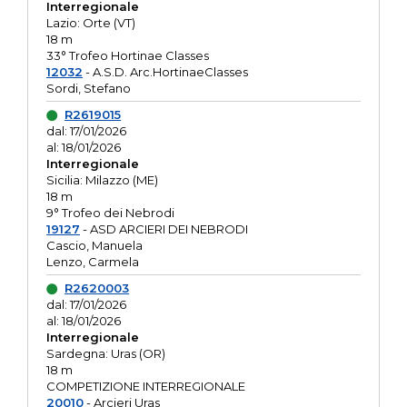
Interregionale
Lazio: Orte (VT)
18 m
33° Trofeo Hortinae Classes
12032
- A.S.D. Arc.HortinaeClasses
Sordi, Stefano
R2619015
dal: 17/01/2026
al: 18/01/2026
Interregionale
Sicilia: Milazzo (ME)
18 m
9° Trofeo dei Nebrodi
19127
- ASD ARCIERI DEI NEBRODI
Cascio, Manuela
Lenzo, Carmela
R2620003
dal: 17/01/2026
al: 18/01/2026
Interregionale
Sardegna: Uras (OR)
18 m
COMPETIZIONE INTERREGIONALE
20010
- Arcieri Uras