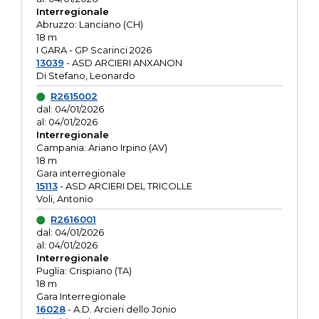
Interregionale
Abruzzo: Lanciano (CH)
18 m
I GARA - GP Scarinci 2026
13039
- ASD ARCIERI ANXANON
Di Stefano, Leonardo
R2615002
dal: 04/01/2026
al: 04/01/2026
Interregionale
Campania: Ariano Irpino (AV)
18 m
Gara interregionale
15113
- ASD ARCIERI DEL TRICOLLE
Voli, Antonio
R2616001
dal: 04/01/2026
al: 04/01/2026
Interregionale
Puglia: Crispiano (TA)
18 m
Gara Interregionale
16028
- A.D. Arcieri dello Jonio