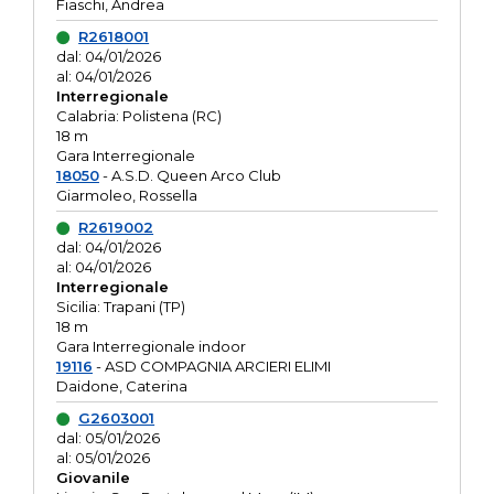
Fiaschi, Andrea
R2618001
dal: 04/01/2026
al: 04/01/2026
Interregionale
Calabria: Polistena (RC)
18 m
Gara Interregionale
18050
- A.S.D. Queen Arco Club
Giarmoleo, Rossella
R2619002
dal: 04/01/2026
al: 04/01/2026
Interregionale
Sicilia: Trapani (TP)
18 m
Gara Interregionale indoor
19116
- ASD COMPAGNIA ARCIERI ELIMI
Daidone, Caterina
G2603001
dal: 05/01/2026
al: 05/01/2026
Giovanile