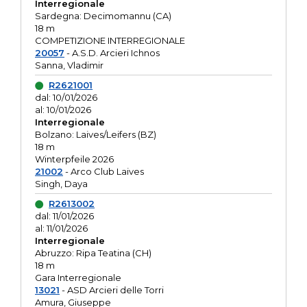
Interregionale
Sardegna: Decimomannu (CA)
18 m
COMPETIZIONE INTERREGIONALE
20057
- A.S.D. Arcieri Ichnos
Sanna, Vladimir
R2621001
dal: 10/01/2026
al: 10/01/2026
Interregionale
Bolzano: Laives/Leifers (BZ)
18 m
Winterpfeile 2026
21002
- Arco Club Laives
Singh, Daya
R2613002
dal: 11/01/2026
al: 11/01/2026
Interregionale
Abruzzo: Ripa Teatina (CH)
18 m
Gara Interregionale
13021
- ASD Arcieri delle Torri
Amura, Giuseppe