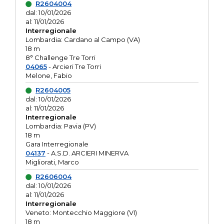
R2604004
dal: 10/01/2026
al: 11/01/2026
Interregionale
Lombardia: Cardano al Campo (VA)
18 m
8° Challenge Tre Torri
04065
- Arcieri Tre Torri
Melone, Fabio
R2604005
dal: 10/01/2026
al: 11/01/2026
Interregionale
Lombardia: Pavia (PV)
18 m
Gara Interregionale
04137
- A.S.D. ARCIERI MINERVA
Migliorati, Marco
R2606004
dal: 10/01/2026
al: 11/01/2026
Interregionale
Veneto: Montecchio Maggiore (VI)
18 m