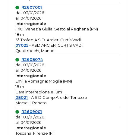
R2607001
dal: 03/01/2026
al: 04/01/2026
Interregionale
Friuli Venezia Giulia: Sesto al Reghena (PN)
18 m
3° Trofeo A.S.D. Arcieri Curtis Vadi
07025
- ASD ARCIERI CURTIS VADI
Quattrocchi, Manuel
R2608074
dal: 03/01/2026
al: 04/01/2026
Interregionale
Emilia Romagna: Moglia (MN)
18 m
Gara interregionale 18m
08021
- A.S.D.Comp.Arc.del Torrazzo
Morselli, Renato
R2609001
dal: 03/01/2026
al: 04/01/2026
Interregionale
Toscana: Firenze (FI)