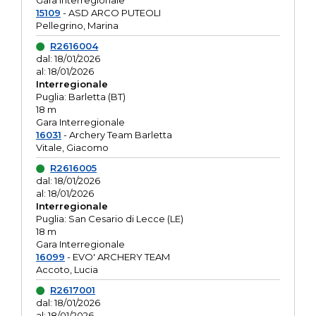
Gara interregionale
15109
- ASD ARCO PUTEOLI
Pellegrino, Marina
R2616004
dal: 18/01/2026
al: 18/01/2026
Interregionale
Puglia: Barletta (BT)
18 m
Gara Interregionale
16031
- Archery Team Barletta
Vitale, Giacomo
R2616005
dal: 18/01/2026
al: 18/01/2026
Interregionale
Puglia: San Cesario di Lecce (LE)
18 m
Gara Interregionale
16099
- EVO' ARCHERY TEAM
Accoto, Lucia
R2617001
dal: 18/01/2026
al: 18/01/2026