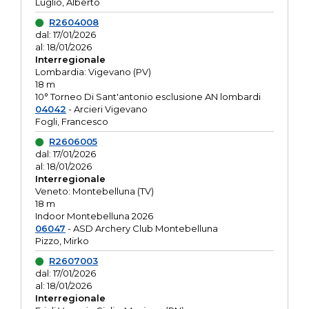
Luglio, Alberto
R2604008
dal: 17/01/2026
al: 18/01/2026
Interregionale
Lombardia: Vigevano (PV)
18 m
10° Torneo Di Sant'antonio esclusione AN lombardi
04042
- Arcieri Vigevano
Fogli, Francesco
R2606005
dal: 17/01/2026
al: 18/01/2026
Interregionale
Veneto: Montebelluna (TV)
18 m
Indoor Montebelluna 2026
06047
- ASD Archery Club Montebelluna
Pizzo, Mirko
R2607003
dal: 17/01/2026
al: 18/01/2026
Interregionale