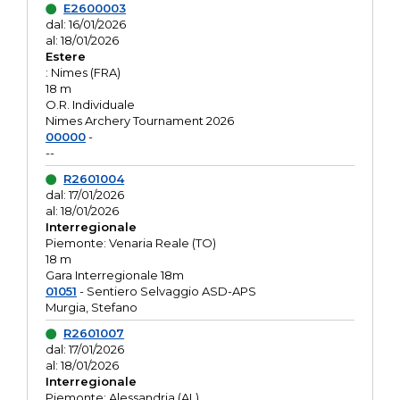
E2600003
dal: 16/01/2026
al: 18/01/2026
Estere
: Nimes (FRA)
18 m
O.R. Individuale
Nimes Archery Tournament 2026
00000
-
--
R2601004
dal: 17/01/2026
al: 18/01/2026
Interregionale
Piemonte: Venaria Reale (TO)
18 m
Gara Interregionale 18m
01051
- Sentiero Selvaggio ASD-APS
Murgia, Stefano
R2601007
dal: 17/01/2026
al: 18/01/2026
Interregionale
Piemonte: Alessandria (AL)