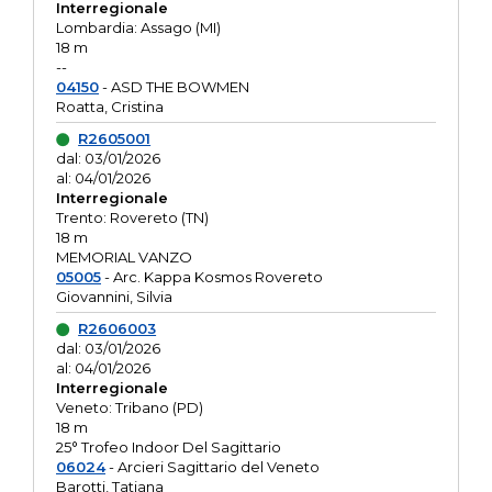
Interregionale
Lombardia: Assago (MI)
18 m
--
04150
- ASD THE BOWMEN
Roatta, Cristina
R2605001
dal: 03/01/2026
al: 04/01/2026
Interregionale
Trento: Rovereto (TN)
18 m
MEMORIAL VANZO
05005
- Arc. Kappa Kosmos Rovereto
Giovannini, Silvia
R2606003
dal: 03/01/2026
al: 04/01/2026
Interregionale
Veneto: Tribano (PD)
18 m
25° Trofeo Indoor Del Sagittario
06024
- Arcieri Sagittario del Veneto
Barotti, Tatiana