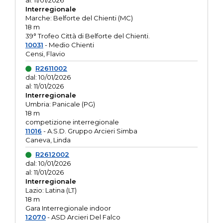
al: 11/01/2026
Interregionale
Marche: Belforte del Chienti (MC)
18 m
39° Trofeo Città di Belforte del Chienti.
10031
- Medio Chienti
Censi, Flavio
R2611002
dal: 10/01/2026
al: 11/01/2026
Interregionale
Umbria: Panicale (PG)
18 m
competizione interregionale
11016
- A.S.D. Gruppo Arcieri Simba
Caneva, Linda
R2612002
dal: 10/01/2026
al: 11/01/2026
Interregionale
Lazio: Latina (LT)
18 m
Gara Interregionale indoor
12070
- ASD Arcieri Del Falco