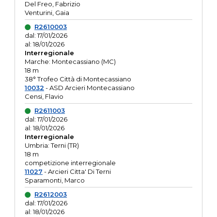
Del Freo, Fabrizio
Venturini, Gaia
R2610003
dal: 17/01/2026
al: 18/01/2026
Interregionale
Marche: Montecassiano (MC)
18 m
38° Trofeo Città di Montecassiano
10032
- ASD Arcieri Montecassiano
Censi, Flavio
R2611003
dal: 17/01/2026
al: 18/01/2026
Interregionale
Umbria: Terni (TR)
18 m
competizione interregionale
11027
- Arcieri Citta' Di Terni
Sparamonti, Marco
R2612003
dal: 17/01/2026
al: 18/01/2026