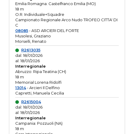
Emilia Romagna: Castelfranco Emilia (MO)
18 m
O.R. Individuale+Squadre
Campionato Regionale Arco Nudo TROFEO CITTA' DI
C
08085
- ASD ARCIERI DEL FORTE
Musolesi, Graziano
Morselli, Renato
R2613035
dal: 18/01/2026
al: 18/01/2026
Interregionale
Abruzzo: Ripa Teatina (CH)
18 m
Memorial Lorena Ridolfi
13014
- Arcieri Il Delfino
Capretti, Manuela Cecilia
R2615004
dal: 18/01/2026
al: 18/01/2026
Interregionale
Campania: Pozzuoli (NA)
18 m