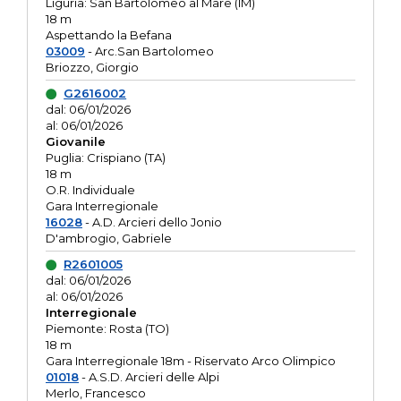
Liguria: San Bartolomeo al Mare (IM)
18 m
Aspettando la Befana
03009
- Arc.San Bartolomeo
Briozzo, Giorgio
G2616002
dal: 06/01/2026
al: 06/01/2026
Giovanile
Puglia: Crispiano (TA)
18 m
O.R. Individuale
Gara Interregionale
16028
- A.D. Arcieri dello Jonio
D'ambrogio, Gabriele
R2601005
dal: 06/01/2026
al: 06/01/2026
Interregionale
Piemonte: Rosta (TO)
18 m
Gara Interregionale 18m - Riservato Arco Olimpico
01018
- A.S.D. Arcieri delle Alpi
Merlo, Francesco