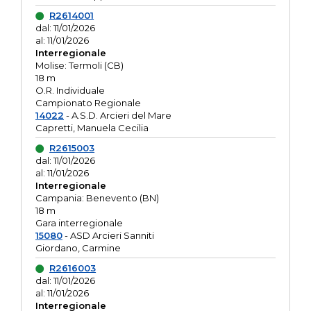
R2614001
dal: 11/01/2026
al: 11/01/2026
Interregionale
Molise: Termoli (CB)
18 m
O.R. Individuale
Campionato Regionale
14022
- A.S.D. Arcieri del Mare
Capretti, Manuela Cecilia
R2615003
dal: 11/01/2026
al: 11/01/2026
Interregionale
Campania: Benevento (BN)
18 m
Gara interregionale
15080
- ASD Arcieri Sanniti
Giordano, Carmine
R2616003
dal: 11/01/2026
al: 11/01/2026
Interregionale