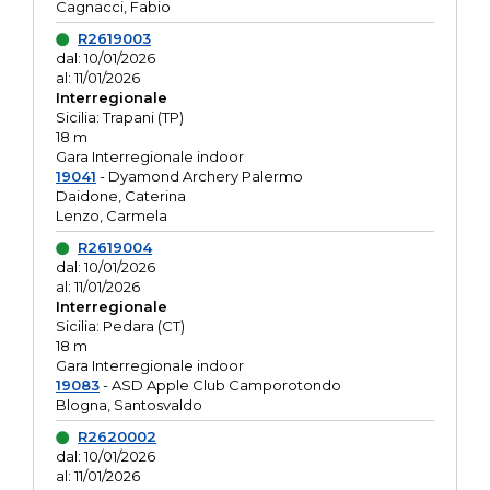
Cagnacci, Fabio
R2619003
dal: 10/01/2026
al: 11/01/2026
Interregionale
Sicilia: Trapani (TP)
18 m
Gara Interregionale indoor
19041
- Dyamond Archery Palermo
Daidone, Caterina
Lenzo, Carmela
R2619004
dal: 10/01/2026
al: 11/01/2026
Interregionale
Sicilia: Pedara (CT)
18 m
Gara Interregionale indoor
19083
- ASD Apple Club Camporotondo
Blogna, Santosvaldo
R2620002
dal: 10/01/2026
al: 11/01/2026