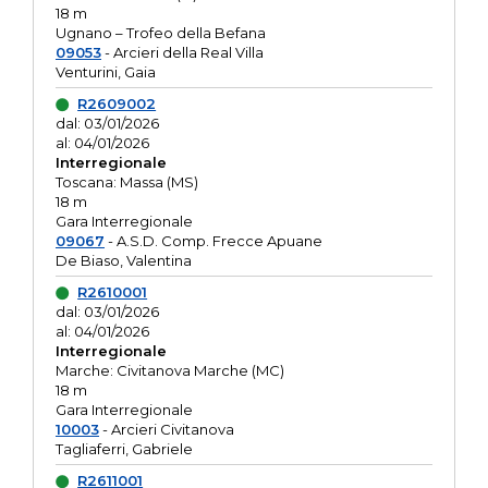
18 m
Ugnano – Trofeo della Befana
09053
- Arcieri della Real Villa
Venturini, Gaia
R2609002
dal: 03/01/2026
al: 04/01/2026
Interregionale
Toscana: Massa (MS)
18 m
Gara Interregionale
09067
- A.S.D. Comp. Frecce Apuane
De Biaso, Valentina
R2610001
dal: 03/01/2026
al: 04/01/2026
Interregionale
Marche: Civitanova Marche (MC)
18 m
Gara Interregionale
10003
- Arcieri Civitanova
Tagliaferri, Gabriele
R2611001