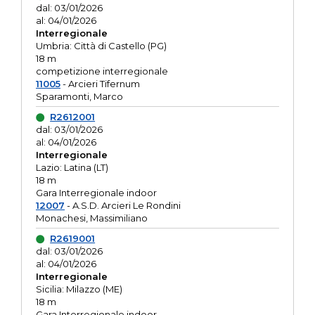
dal: 03/01/2026
al: 04/01/2026
Interregionale
Umbria: Città di Castello (PG)
18 m
competizione interregionale
11005
- Arcieri Tifernum
Sparamonti, Marco
R2612001
dal: 03/01/2026
al: 04/01/2026
Interregionale
Lazio: Latina (LT)
18 m
Gara Interregionale indoor
12007
- A.S.D. Arcieri Le Rondini
Monachesi, Massimiliano
R2619001
dal: 03/01/2026
al: 04/01/2026
Interregionale
Sicilia: Milazzo (ME)
18 m
Gara Interregionale indoor