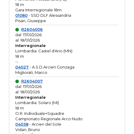
18 m
Gara Interregionale 18m
01080
- SSD DLF Alessandria
Pisan, Giuseppe
R2604006
dal: 17/01/2026
al: 18/01/2026
Interregionale
Lombardia: Castel d'Ario (MN)
18 m
--
04027
- A.S.D.Arcieri Gonzaga
Migliorati, Marco
R2604007
dal: 17/01/2026
al: 18/01/2026
Interregionale
Lombardia: Solaro (MI)
18 m
O.R. Individuale+Squadre
Campionato Regionale Arco Nudo
04038
- Arcieri del Sole
Vidari, Bruno