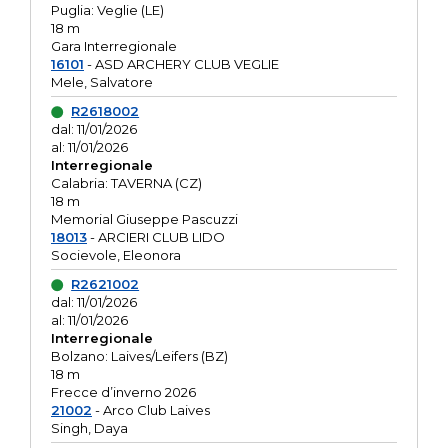
Puglia: Veglie (LE)
18 m
Gara Interregionale
16101
- ASD ARCHERY CLUB VEGLIE
Mele, Salvatore
R2618002
dal: 11/01/2026
al: 11/01/2026
Interregionale
Calabria: TAVERNA (CZ)
18 m
Memorial Giuseppe Pascuzzi
18013
- ARCIERI CLUB LIDO
Socievole, Eleonora
R2621002
dal: 11/01/2026
al: 11/01/2026
Interregionale
Bolzano: Laives/Leifers (BZ)
18 m
Frecce d’inverno 2026
21002
- Arco Club Laives
Singh, Daya