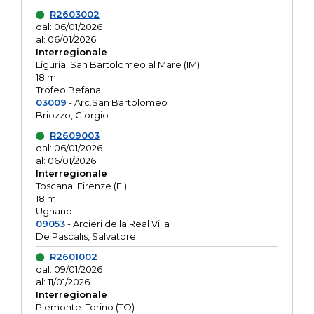
R2603002
dal: 06/01/2026
al: 06/01/2026
Interregionale
Liguria: San Bartolomeo al Mare (IM)
18 m
Trofeo Befana
03009
- Arc.San Bartolomeo
Briozzo, Giorgio
R2609003
dal: 06/01/2026
al: 06/01/2026
Interregionale
Toscana: Firenze (FI)
18 m
Ugnano
09053
- Arcieri della Real Villa
De Pascalis, Salvatore
R2601002
dal: 09/01/2026
al: 11/01/2026
Interregionale
Piemonte: Torino (TO)