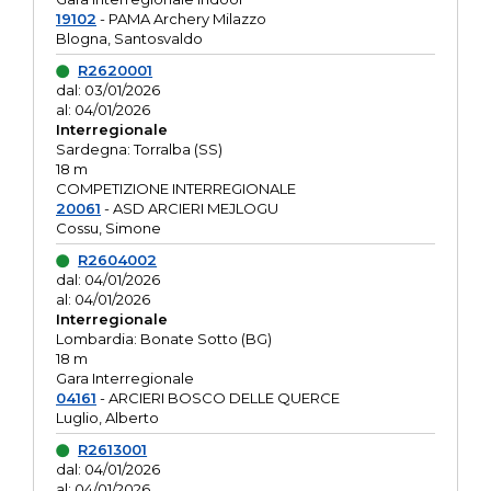
19102
- PAMA Archery Milazzo
Blogna, Santosvaldo
R2620001
dal: 03/01/2026
al: 04/01/2026
Interregionale
Sardegna: Torralba (SS)
18 m
COMPETIZIONE INTERREGIONALE
20061
- ASD ARCIERI MEJLOGU
Cossu, Simone
R2604002
dal: 04/01/2026
al: 04/01/2026
Interregionale
Lombardia: Bonate Sotto (BG)
18 m
Gara Interregionale
04161
- ARCIERI BOSCO DELLE QUERCE
Luglio, Alberto
R2613001
dal: 04/01/2026
al: 04/01/2026