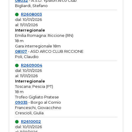
08032
- A.S.D. Ypsilon Arco Club
Bigliardi, Stefano
R2608003
dal: 10/01/2026
al: 11/01/2026
Interregionale
Emilia Romagna: Riccione (RN)
18 m
Gara interregionale 18m
08107
- ASD ARCO CLUB RICCIONE
Poli, Claudio
R2609004
dal: 10/01/2026
al: 11/01/2026
Interregionale
Toscana: Pescia (PT)
18 m
Trofeo Gigliato Pratese
09035
- Borgo al Cornio
Franceschi, Giovacchino
Crescioli, Giulia
R2610002
dal: 10/01/2026