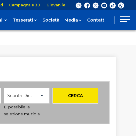
nd
Campagna e 3D
Giovanile
li
Tesserati
Società
Media
Contatti
Scontri Diretti
CERCA
E' possibile la
selezione multipla