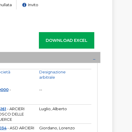
nullata
Invito
cietà
Designazione
arbitrale
0000
-
--
161
- ARCIERI
Luglio, Alberto
OSCO DELLE
UERCE
034
- ASD ARCIERI
Giordano, Lorenzo