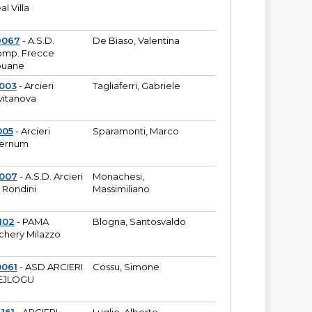
al Villa
9067
- A.S.D.
De Biaso, Valentina
mp. Frecce
puane
003
- Arcieri
Tagliaferri, Gabriele
vitanova
005
- Arcieri
Sparamonti, Marco
fernum
2007
- A.S.D. Arcieri
Monachesi,
 Rondini
Massimiliano
102
- PAMA
Blogna, Santosvaldo
chery Milazzo
0061
- ASD ARCIERI
Cossu, Simone
EJLOGU