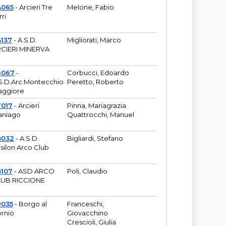
4065
- Arcieri Tre
Melone, Fabio
rri
137
- A.S.D.
Migliorati, Marco
CIERI MINERVA
6067
-
Corbucci, Edoardo
S.D.Arc.Montecchio
Peretto, Roberto
ggiore
7017
- Arcieri
Pinna, Mariagrazia
aniago
Quattrocchi, Manuel
8032
- A.S.D.
Bigliardi, Stefano
silon Arco Club
8107
- ASD ARCO
Poli, Claudio
UB RICCIONE
9035
- Borgo al
Franceschi,
rnio
Giovacchino
Crescioli, Giulia