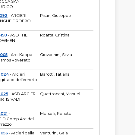
OCCA SAN
UIRICO
1092
- ARCIERI
Pisan, Giuseppe
ANGHE E ROERO
150
- ASD THE
Roatta, Cristina
OWMEN
5005
- Arc. Kappa
Giovannini, Silvia
smos Rovereto
6024
- Arcieri
Barotti, Tatiana
gittario del Veneto
7025
- ASD ARCIERI
Quattrocchi, Manuel
RTIS VADI
8021
-
Morselli, Renato
S.D.Comp.Arc.del
rrazzo
9053
- Arcieri della
Venturini, Gaia