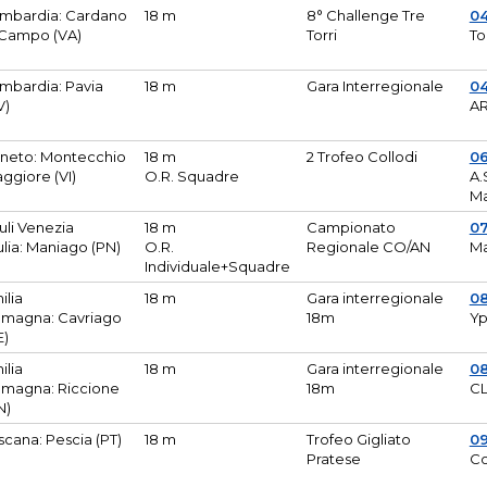
mbardia: Cardano
18 m
8° Challenge Tre
0
 Campo (VA)
Torri
To
mbardia: Pavia
18 m
Gara Interregionale
04
V)
AR
neto: Montecchio
18 m
2 Trofeo Collodi
0
ggiore (VI)
O.R. Squadre
A.
Ma
iuli Venezia
18 m
Campionato
0
ulia: Maniago (PN)
O.R.
Regionale CO/AN
M
Individuale+Squadre
ilia
18 m
Gara interregionale
0
magna: Cavriago
18m
Yp
E)
ilia
18 m
Gara interregionale
0
magna: Riccione
18m
CL
N)
scana: Pescia (PT)
18 m
Trofeo Gigliato
0
Pratese
Co