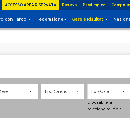
ACCESSO AREA RISERVATA
Ricurvo
Paralimpico
Compou
tiro con l'arco
Federazione
Gare e Risultati
Naziona
Mese
Tipo Calendario
Tipo Gara
E' possibile la
selezione multipla