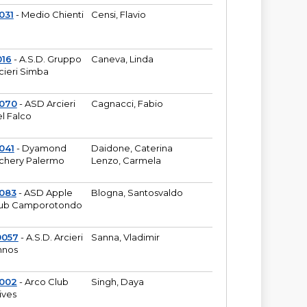
031
- Medio Chienti
Censi, Flavio
016
- A.S.D. Gruppo
Caneva, Linda
cieri Simba
2070
- ASD Arcieri
Cagnacci, Fabio
l Falco
041
- Dyamond
Daidone, Caterina
chery Palermo
Lenzo, Carmela
083
- ASD Apple
Blogna, Santosvaldo
ub Camporotondo
0057
- A.S.D. Arcieri
Sanna, Vladimir
hnos
1002
- Arco Club
Singh, Daya
ives