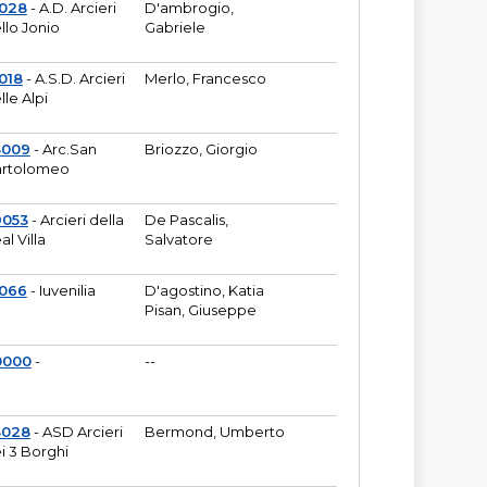
6028
- A.D. Arcieri
D'ambrogio,
llo Jonio
Gabriele
018
- A.S.D. Arcieri
Merlo, Francesco
lle Alpi
3009
- Arc.San
Briozzo, Giorgio
rtolomeo
9053
- Arcieri della
De Pascalis,
al Villa
Salvatore
1066
- Iuvenilia
D'agostino, Katia
Pisan, Giuseppe
0000
-
--
3028
- ASD Arcieri
Bermond, Umberto
i 3 Borghi