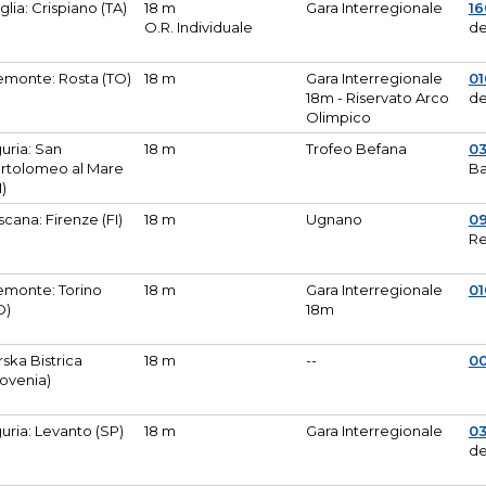
glia: Crispiano (TA)
18 m
Gara Interregionale
1
O.R. Individuale
de
emonte: Rosta (TO)
18 m
Gara Interregionale
01
18m - Riservato Arco
de
Olimpico
guria: San
18 m
Trofeo Befana
0
rtolomeo al Mare
Ba
M)
scana: Firenze (FI)
18 m
Ugnano
0
Re
emonte: Torino
18 m
Gara Interregionale
0
O)
18m
lirska Bistrica
18 m
--
0
lovenia)
guria: Levanto (SP)
18 m
Gara Interregionale
0
de