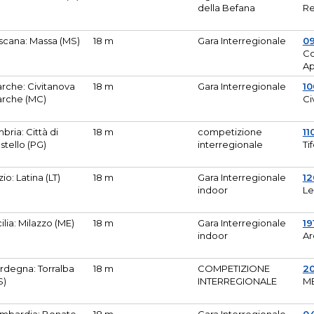
della Befana
Re
scana: Massa (MS)
18 m
Gara Interregionale
0
Co
A
rche: Civitanova
18 m
Gara Interregionale
10
rche (MC)
Ci
bria: Città di
18 m
competizione
11
stello (PG)
interregionale
Ti
zio: Latina (LT)
18 m
Gara Interregionale
1
indoor
Le
cilia: Milazzo (ME)
18 m
Gara Interregionale
19
indoor
Ar
rdegna: Torralba
18 m
COMPETIZIONE
2
S)
INTERREGIONALE
M