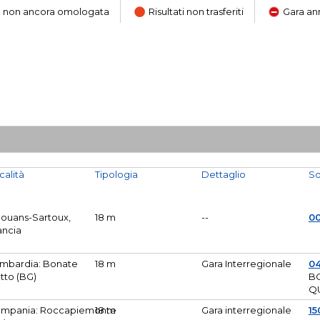
ara non ancora omologata
Risultati non trasferiti
Gara an
calità
Tipologia
Dettaglio
So
Mouans-Sartoux,
18 m
--
0
ancia
mbardia: Bonate
18 m
Gara Interregionale
04
tto (BG)
B
Q
mpania: Roccapiemonte
18 m
Gara interregionale
15