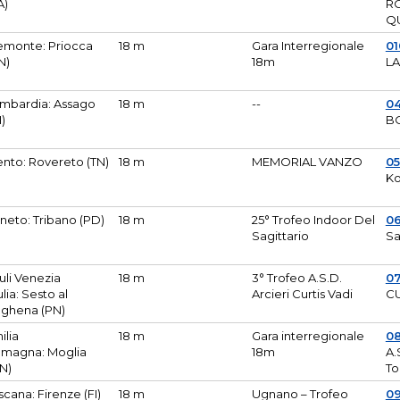
A)
R
Q
emonte: Priocca
18 m
Gara Interregionale
0
N)
18m
L
mbardia: Assago
18 m
--
04
I)
B
ento: Rovereto (TN)
18 m
MEMORIAL VANZO
0
Ko
neto: Tribano (PD)
18 m
25° Trofeo Indoor Del
0
Sagittario
Sa
iuli Venezia
18 m
3° Trofeo A.S.D.
0
ulia: Sesto al
Arcieri Curtis Vadi
CU
ghena (PN)
ilia
18 m
Gara interregionale
0
magna: Moglia
18m
A.
N)
To
scana: Firenze (FI)
18 m
Ugnano – Trofeo
0