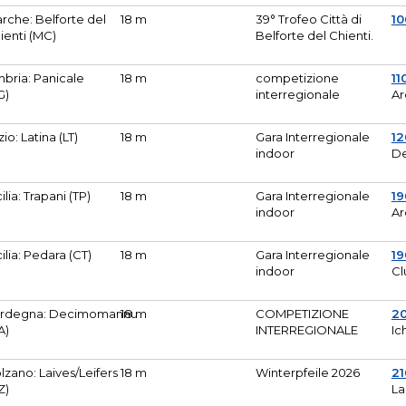
rche: Belforte del
18 m
39° Trofeo Città di
10
ienti (MC)
Belforte del Chienti.
bria: Panicale
18 m
competizione
11
G)
interregionale
Ar
zio: Latina (LT)
18 m
Gara Interregionale
1
indoor
De
cilia: Trapani (TP)
18 m
Gara Interregionale
19
indoor
Ar
cilia: Pedara (CT)
18 m
Gara Interregionale
19
indoor
Cl
rdegna: Decimomannu
18 m
COMPETIZIONE
2
A)
INTERREGIONALE
Ic
lzano: Laives/Leifers
18 m
Winterpfeile 2026
2
Z)
La