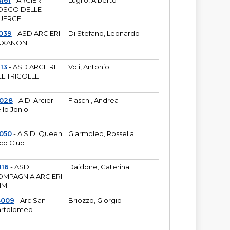
161
- ARCIERI
Luglio, Alberto
OSCO DELLE
UERCE
039
- ASD ARCIERI
Di Stefano, Leonardo
NXANON
113
- ASD ARCIERI
Voli, Antonio
L TRICOLLE
6028
- A.D. Arcieri
Fiaschi, Andrea
llo Jonio
050
- A.S.D. Queen
Giarmoleo, Rossella
co Club
116
- ASD
Daidone, Caterina
MPAGNIA ARCIERI
IMI
3009
- Arc.San
Briozzo, Giorgio
rtolomeo