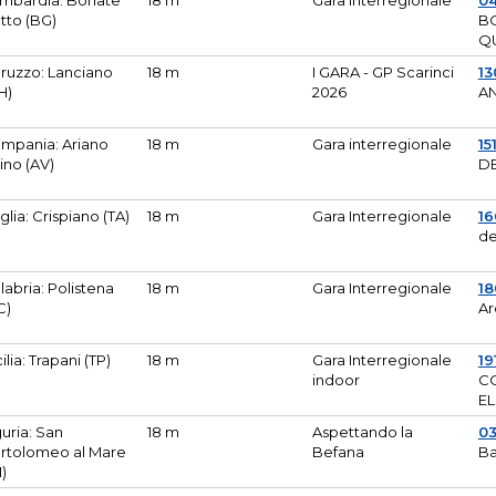
mbardia: Bonate
18 m
Gara Interregionale
04
tto (BG)
B
Q
ruzzo: Lanciano
18 m
I GARA - GP Scarinci
13
H)
2026
A
mpania: Ariano
18 m
Gara interregionale
15
pino (AV)
DE
glia: Crispiano (TA)
18 m
Gara Interregionale
1
de
labria: Polistena
18 m
Gara Interregionale
18
C)
Ar
cilia: Trapani (TP)
18 m
Gara Interregionale
19
indoor
CO
EL
guria: San
18 m
Aspettando la
0
rtolomeo al Mare
Befana
Ba
M)