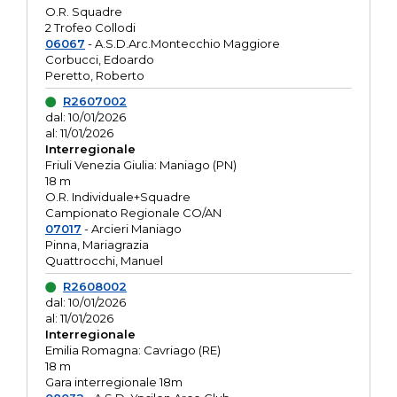
O.R. Squadre
2 Trofeo Collodi
06067
- A.S.D.Arc.Montecchio Maggiore
Corbucci, Edoardo
Peretto, Roberto
R2607002
dal: 10/01/2026
al: 11/01/2026
Interregionale
Friuli Venezia Giulia: Maniago (PN)
18 m
O.R. Individuale+Squadre
Campionato Regionale CO/AN
07017
- Arcieri Maniago
Pinna, Mariagrazia
Quattrocchi, Manuel
R2608002
dal: 10/01/2026
al: 11/01/2026
Interregionale
Emilia Romagna: Cavriago (RE)
18 m
Gara interregionale 18m