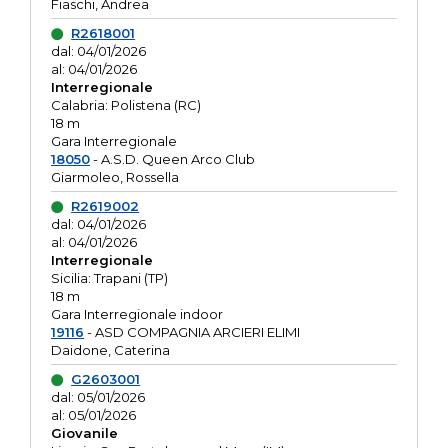
Fiaschi, Andrea
R2618001
dal: 04/01/2026
al: 04/01/2026
Interregionale
Calabria: Polistena (RC)
18 m
Gara Interregionale
18050
- A.S.D. Queen Arco Club
Giarmoleo, Rossella
R2619002
dal: 04/01/2026
al: 04/01/2026
Interregionale
Sicilia: Trapani (TP)
18 m
Gara Interregionale indoor
19116
- ASD COMPAGNIA ARCIERI ELIMI
Daidone, Caterina
G2603001
dal: 05/01/2026
al: 05/01/2026
Giovanile