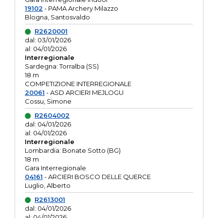
19102
- PAMA Archery Milazzo
Blogna, Santosvaldo
R2620001
dal: 03/01/2026
al: 04/01/2026
Interregionale
Sardegna: Torralba (SS)
18 m
COMPETIZIONE INTERREGIONALE
20061
- ASD ARCIERI MEJLOGU
Cossu, Simone
R2604002
dal: 04/01/2026
al: 04/01/2026
Interregionale
Lombardia: Bonate Sotto (BG)
18 m
Gara Interregionale
04161
- ARCIERI BOSCO DELLE QUERCE
Luglio, Alberto
R2613001
dal: 04/01/2026
al: 04/01/2026