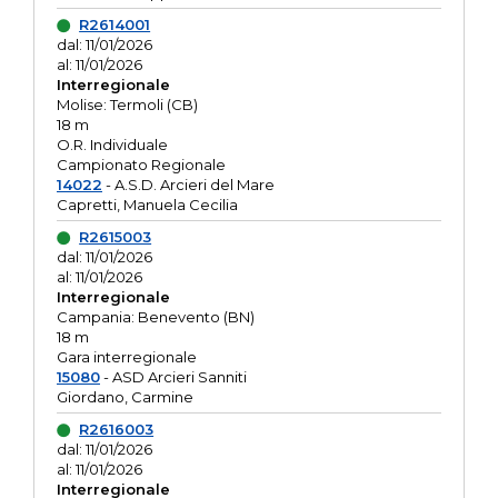
R2614001
dal: 11/01/2026
al: 11/01/2026
Interregionale
Molise: Termoli (CB)
18 m
O.R. Individuale
Campionato Regionale
14022
- A.S.D. Arcieri del Mare
Capretti, Manuela Cecilia
R2615003
dal: 11/01/2026
al: 11/01/2026
Interregionale
Campania: Benevento (BN)
18 m
Gara interregionale
15080
- ASD Arcieri Sanniti
Giordano, Carmine
R2616003
dal: 11/01/2026
al: 11/01/2026
Interregionale