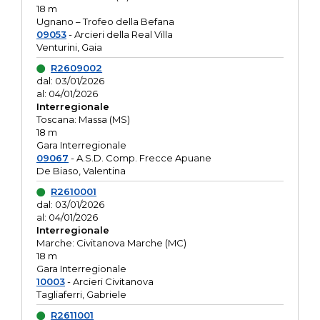
18 m
Ugnano – Trofeo della Befana
09053
- Arcieri della Real Villa
Venturini, Gaia
R2609002
dal: 03/01/2026
al: 04/01/2026
Interregionale
Toscana: Massa (MS)
18 m
Gara Interregionale
09067
- A.S.D. Comp. Frecce Apuane
De Biaso, Valentina
R2610001
dal: 03/01/2026
al: 04/01/2026
Interregionale
Marche: Civitanova Marche (MC)
18 m
Gara Interregionale
10003
- Arcieri Civitanova
Tagliaferri, Gabriele
R2611001