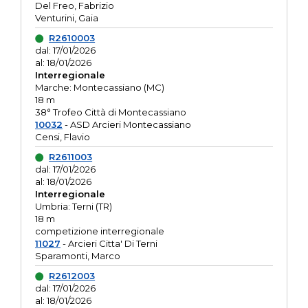
Del Freo, Fabrizio
Venturini, Gaia
R2610003
dal: 17/01/2026
al: 18/01/2026
Interregionale
Marche: Montecassiano (MC)
18 m
38° Trofeo Città di Montecassiano
10032
- ASD Arcieri Montecassiano
Censi, Flavio
R2611003
dal: 17/01/2026
al: 18/01/2026
Interregionale
Umbria: Terni (TR)
18 m
competizione interregionale
11027
- Arcieri Citta' Di Terni
Sparamonti, Marco
R2612003
dal: 17/01/2026
al: 18/01/2026