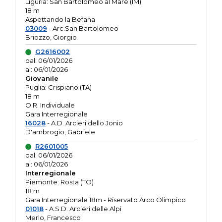
Liguria: San Bartolomeo al Mare (IM)
18 m
Aspettando la Befana
03009
- Arc.San Bartolomeo
Briozzo, Giorgio
G2616002
dal: 06/01/2026
al: 06/01/2026
Giovanile
Puglia: Crispiano (TA)
18 m
O.R. Individuale
Gara Interregionale
16028
- A.D. Arcieri dello Jonio
D'ambrogio, Gabriele
R2601005
dal: 06/01/2026
al: 06/01/2026
Interregionale
Piemonte: Rosta (TO)
18 m
Gara Interregionale 18m - Riservato Arco Olimpico
01018
- A.S.D. Arcieri delle Alpi
Merlo, Francesco