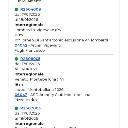
Luglio, Alberto
R2604008
dal: 17/01/2026
al: 18/01/2026
Interregionale
Lombardia: Vigevano (PV)
18 m
10° Torneo Di Sant'antonio esclusione AN lombardi
04042
- Arcieri Vigevano
Fogli, Francesco
R2606005
dal: 17/01/2026
al: 18/01/2026
Interregionale
Veneto: Montebelluna (TV)
18 m
Indoor Montebelluna 2026
06047
- ASD Archery Club Montebelluna
Pizzo, Mirko
R2607003
dal: 17/01/2026
al: 18/01/2026
Interregionale