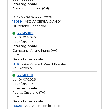
Interregionale
Abruzzo: Lanciano (CH)
18 m
I GARA - GP Scarinci 2026
13039
- ASD ARCIERI ANXANON
Di Stefano, Leonardo
R2615002
dal: 04/01/2026
al: 04/01/2026
Interregionale
Campania: Ariano Irpino (AV)
18 m
Gara interregionale
15113
- ASD ARCIERI DEL TRICOLLE
Voli, Antonio
R2616001
dal: 04/01/2026
al: 04/01/2026
Interregionale
Puglia: Crispiano (TA)
18 m
Gara Interregionale
16028
- A.D. Arcieri dello Jonio