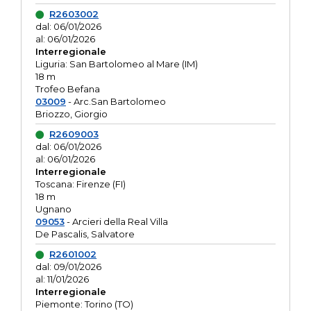
R2603002
dal: 06/01/2026
al: 06/01/2026
Interregionale
Liguria: San Bartolomeo al Mare (IM)
18 m
Trofeo Befana
03009
- Arc.San Bartolomeo
Briozzo, Giorgio
R2609003
dal: 06/01/2026
al: 06/01/2026
Interregionale
Toscana: Firenze (FI)
18 m
Ugnano
09053
- Arcieri della Real Villa
De Pascalis, Salvatore
R2601002
dal: 09/01/2026
al: 11/01/2026
Interregionale
Piemonte: Torino (TO)