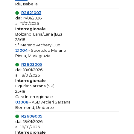
Riu, Isabella
R2621003
dal: 17/01/2026
al: 17/01/2026
Interregionale
Bolzano: Lana/Lana (BZ)
25+18
9° Merano Archery Cup
21004
- Sportclub Merano
Pinna, Mariagrazia
R2603005
dal: 18/01/2026
al: 18/01/2026
Interregionale
Liguria: Sarzana (SP)
25+18
Gara Interregionale
03008
- ASD Arcieri Sarzana
Bermond, Umberto
R2608005
dal: 18/01/2026
al: 18/01/2026
Interregionale