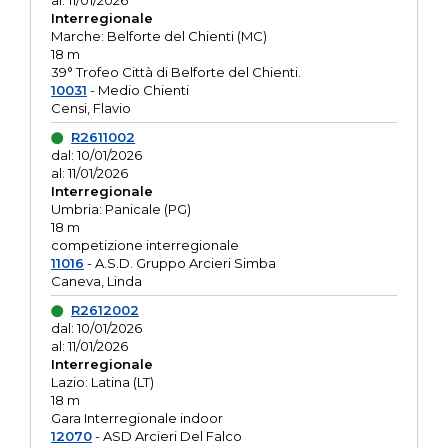
al: 11/01/2026
Interregionale
Marche: Belforte del Chienti (MC)
18 m
39° Trofeo Città di Belforte del Chienti.
10031
- Medio Chienti
Censi, Flavio
R2611002
dal: 10/01/2026
al: 11/01/2026
Interregionale
Umbria: Panicale (PG)
18 m
competizione interregionale
11016
- A.S.D. Gruppo Arcieri Simba
Caneva, Linda
R2612002
dal: 10/01/2026
al: 11/01/2026
Interregionale
Lazio: Latina (LT)
18 m
Gara Interregionale indoor
12070
- ASD Arcieri Del Falco