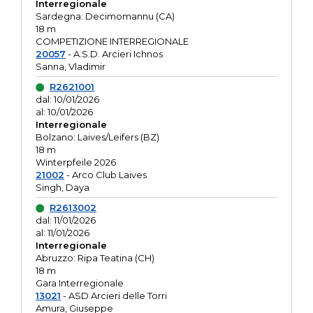
Interregionale
Sardegna: Decimomannu (CA)
18 m
COMPETIZIONE INTERREGIONALE
20057
- A.S.D. Arcieri Ichnos
Sanna, Vladimir
R2621001
dal: 10/01/2026
al: 10/01/2026
Interregionale
Bolzano: Laives/Leifers (BZ)
18 m
Winterpfeile 2026
21002
- Arco Club Laives
Singh, Daya
R2613002
dal: 11/01/2026
al: 11/01/2026
Interregionale
Abruzzo: Ripa Teatina (CH)
18 m
Gara Interregionale
13021
- ASD Arcieri delle Torri
Amura, Giuseppe