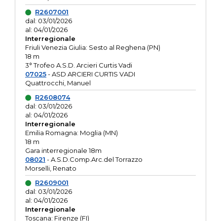
R2607001
dal: 03/01/2026
al: 04/01/2026
Interregionale
Friuli Venezia Giulia: Sesto al Reghena (PN)
18 m
3° Trofeo A.S.D. Arcieri Curtis Vadi
07025
- ASD ARCIERI CURTIS VADI
Quattrocchi, Manuel
R2608074
dal: 03/01/2026
al: 04/01/2026
Interregionale
Emilia Romagna: Moglia (MN)
18 m
Gara interregionale 18m
08021
- A.S.D.Comp.Arc.del Torrazzo
Morselli, Renato
R2609001
dal: 03/01/2026
al: 04/01/2026
Interregionale
Toscana: Firenze (FI)