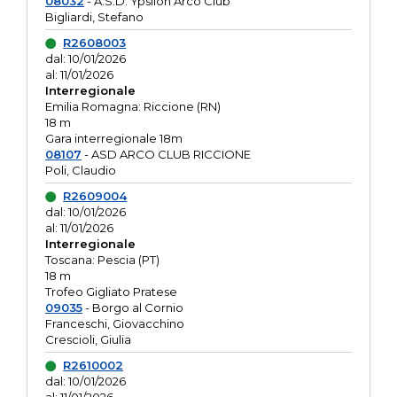
08032
- A.S.D. Ypsilon Arco Club
Bigliardi, Stefano
R2608003
dal: 10/01/2026
al: 11/01/2026
Interregionale
Emilia Romagna: Riccione (RN)
18 m
Gara interregionale 18m
08107
- ASD ARCO CLUB RICCIONE
Poli, Claudio
R2609004
dal: 10/01/2026
al: 11/01/2026
Interregionale
Toscana: Pescia (PT)
18 m
Trofeo Gigliato Pratese
09035
- Borgo al Cornio
Franceschi, Giovacchino
Crescioli, Giulia
R2610002
dal: 10/01/2026