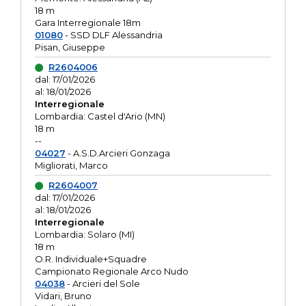
18 m
Gara Interregionale 18m
01080
- SSD DLF Alessandria
Pisan, Giuseppe
R2604006
dal: 17/01/2026
al: 18/01/2026
Interregionale
Lombardia: Castel d'Ario (MN)
18 m
--
04027
- A.S.D.Arcieri Gonzaga
Migliorati, Marco
R2604007
dal: 17/01/2026
al: 18/01/2026
Interregionale
Lombardia: Solaro (MI)
18 m
O.R. Individuale+Squadre
Campionato Regionale Arco Nudo
04038
- Arcieri del Sole
Vidari, Bruno