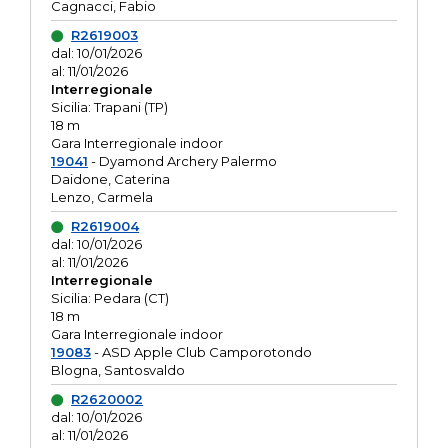
Cagnacci, Fabio
R2619003
dal: 10/01/2026
al: 11/01/2026
Interregionale
Sicilia: Trapani (TP)
18 m
Gara Interregionale indoor
19041
- Dyamond Archery Palermo
Daidone, Caterina
Lenzo, Carmela
R2619004
dal: 10/01/2026
al: 11/01/2026
Interregionale
Sicilia: Pedara (CT)
18 m
Gara Interregionale indoor
19083
- ASD Apple Club Camporotondo
Blogna, Santosvaldo
R2620002
dal: 10/01/2026
al: 11/01/2026