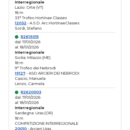
Interregionale
Lazio: Orte (VT)
18 m
33° Trofeo Hortinae Classes
12032
- A.S.D. Arc.HortinaeClasses
Sordi, Stefano
R2619015
dal: 17/01/2026
al: 18/01/2026
Interregionale
Sicilia: Milazzo (ME)
18 m
9° Trofeo dei Nebrodi
19127
- ASD ARCIERI DEI NEBRODI
Cascio, Manuela
Lenzo, Carmela
R2620003
dal: 17/01/2026
al: 18/01/2026
Interregionale
Sardegna: Uras (OR)
18 m
COMPETIZIONE INTERREGIONALE
20010
- Arcieri Uras