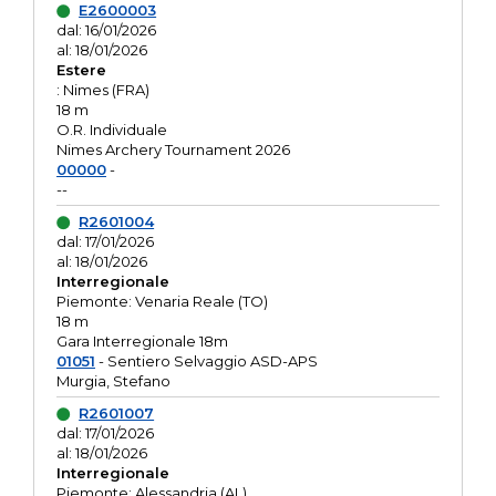
E2600003
dal: 16/01/2026
al: 18/01/2026
Estere
: Nimes (FRA)
18 m
O.R. Individuale
Nimes Archery Tournament 2026
00000
-
--
R2601004
dal: 17/01/2026
al: 18/01/2026
Interregionale
Piemonte: Venaria Reale (TO)
18 m
Gara Interregionale 18m
01051
- Sentiero Selvaggio ASD-APS
Murgia, Stefano
R2601007
dal: 17/01/2026
al: 18/01/2026
Interregionale
Piemonte: Alessandria (AL)