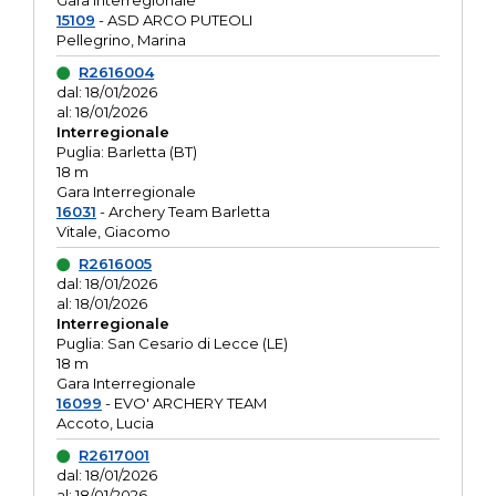
Gara interregionale
15109
- ASD ARCO PUTEOLI
Pellegrino, Marina
R2616004
dal: 18/01/2026
al: 18/01/2026
Interregionale
Puglia: Barletta (BT)
18 m
Gara Interregionale
16031
- Archery Team Barletta
Vitale, Giacomo
R2616005
dal: 18/01/2026
al: 18/01/2026
Interregionale
Puglia: San Cesario di Lecce (LE)
18 m
Gara Interregionale
16099
- EVO' ARCHERY TEAM
Accoto, Lucia
R2617001
dal: 18/01/2026
al: 18/01/2026