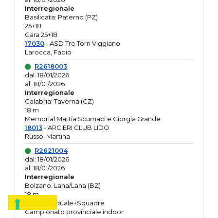
Interregionale
Basilicata: Paterno (PZ)
25+18
Gara 25+18
17030
- ASD Tre Torri Viggiano
Larocca, Fabio
R2618003
dal: 18/01/2026
al: 18/01/2026
Interregionale
Calabria: Taverna (CZ)
18 m
Memorial Mattia Scumaci e Giorgia Grande
18013
- ARCIERI CLUB LIDO
Russo, Martina
R2621004
dal: 18/01/2026
al: 18/01/2026
Interregionale
Bolzano: Lana/Lana (BZ)
18 m
O.R. Individuale+Squadre
Campionato provinciale indoor