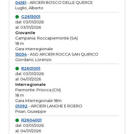
04161
- ARCIERI BOSCO DELLE QUERCE
Luglio, Alberto
G2615001
dal: 03/01/2026
al: 03/01/2026
Giovanile
Campania: Roccapiemonte (SA)
18 m
Gara interregionale
15034
- ASD ARCIERI ROCCA SAN QUIRICO
Giordano, Lorenzo
R2601001
dal: 03/01/2026
al: 04/01/2026
Interregionale
Piemonte: Priocca (CN)
18 m
Gara Interregionale 18m
01092
- ARCIERI LANGHE E ROERO
Pisan, Giuseppe
R2604001
dal: 03/01/2026
al: 04/01/2026