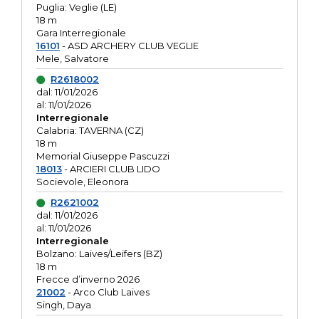
Puglia: Veglie (LE)
18 m
Gara Interregionale
16101
- ASD ARCHERY CLUB VEGLIE
Mele, Salvatore
R2618002
dal: 11/01/2026
al: 11/01/2026
Interregionale
Calabria: TAVERNA (CZ)
18 m
Memorial Giuseppe Pascuzzi
18013
- ARCIERI CLUB LIDO
Socievole, Eleonora
R2621002
dal: 11/01/2026
al: 11/01/2026
Interregionale
Bolzano: Laives/Leifers (BZ)
18 m
Frecce d’inverno 2026
21002
- Arco Club Laives
Singh, Daya