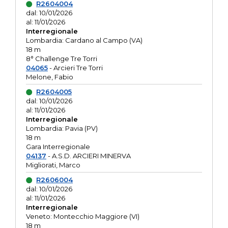
R2604004
dal: 10/01/2026
al: 11/01/2026
Interregionale
Lombardia: Cardano al Campo (VA)
18 m
8° Challenge Tre Torri
04065
- Arcieri Tre Torri
Melone, Fabio
R2604005
dal: 10/01/2026
al: 11/01/2026
Interregionale
Lombardia: Pavia (PV)
18 m
Gara Interregionale
04137
- A.S.D. ARCIERI MINERVA
Migliorati, Marco
R2606004
dal: 10/01/2026
al: 11/01/2026
Interregionale
Veneto: Montecchio Maggiore (VI)
18 m