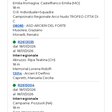
Emilia Romagna: Castelfranco Emilia (MO)
18 m
O.R. Individuale+Squadre
Campionato Regionale Arco Nudo TROFEO CITTA' DI
C
08085
- ASD ARCIERI DEL FORTE
Musolesi, Graziano
Morselli, Renato
R2613035
dal: 18/01/2026
al: 18/01/2026
Interregionale
Abruzzo: Ripa Teatina (CH)
18 m
Memorial Lorena Ridolfi
13014
- Arcieri Il Delfino
Capretti, Manuela Cecilia
R2615004
dal: 18/01/2026
al: 18/01/2026
Interregionale
Campania: Pozzuoli (NA)
18 m