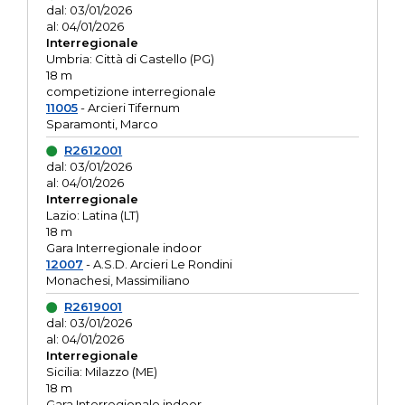
dal: 03/01/2026
al: 04/01/2026
Interregionale
Umbria: Città di Castello (PG)
18 m
competizione interregionale
11005
- Arcieri Tifernum
Sparamonti, Marco
R2612001
dal: 03/01/2026
al: 04/01/2026
Interregionale
Lazio: Latina (LT)
18 m
Gara Interregionale indoor
12007
- A.S.D. Arcieri Le Rondini
Monachesi, Massimiliano
R2619001
dal: 03/01/2026
al: 04/01/2026
Interregionale
Sicilia: Milazzo (ME)
18 m
Gara Interregionale indoor