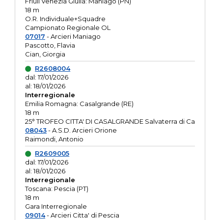
Friuli Venezia Giulia: Maniago (PN)
18 m
O.R. Individuale+Squadre
Campionato Regionale OL
07017
- Arcieri Maniago
Pascotto, Flavia
Cian, Giorgia
R2608004
dal: 17/01/2026
al: 18/01/2026
Interregionale
Emilia Romagna: Casalgrande (RE)
18 m
25° TROFEO CITTA' DI CASALGRANDE Salvaterra di Ca
08043
- A.S.D. Arcieri Orione
Raimondi, Antonio
R2609005
dal: 17/01/2026
al: 18/01/2026
Interregionale
Toscana: Pescia (PT)
18 m
Gara Interregionale
09014
- Arcieri Citta' di Pescia