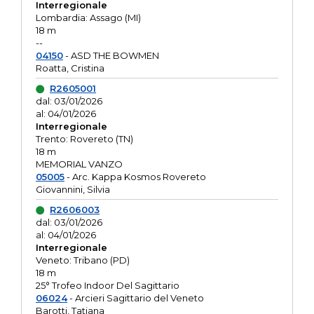
Interregionale
Lombardia: Assago (MI)
18 m
--
04150
- ASD THE BOWMEN
Roatta, Cristina
R2605001
dal: 03/01/2026
al: 04/01/2026
Interregionale
Trento: Rovereto (TN)
18 m
MEMORIAL VANZO
05005
- Arc. Kappa Kosmos Rovereto
Giovannini, Silvia
R2606003
dal: 03/01/2026
al: 04/01/2026
Interregionale
Veneto: Tribano (PD)
18 m
25° Trofeo Indoor Del Sagittario
06024
- Arcieri Sagittario del Veneto
Barotti, Tatiana