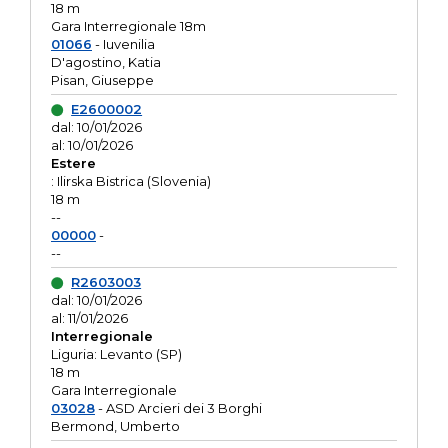
18 m
Gara Interregionale 18m
01066
- Iuvenilia
D'agostino, Katia
Pisan, Giuseppe
E2600002
dal: 10/01/2026
al: 10/01/2026
Estere
: Ilirska Bistrica (Slovenia)
18 m
--
00000
-
--
R2603003
dal: 10/01/2026
al: 11/01/2026
Interregionale
Liguria: Levanto (SP)
18 m
Gara Interregionale
03028
- ASD Arcieri dei 3 Borghi
Bermond, Umberto