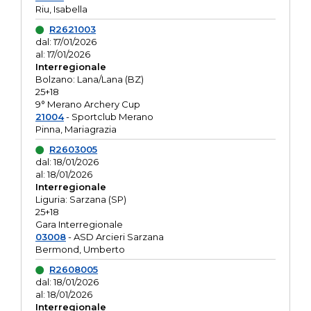
Riu, Isabella
R2621003
dal: 17/01/2026
al: 17/01/2026
Interregionale
Bolzano: Lana/Lana (BZ)
25+18
9° Merano Archery Cup
21004
- Sportclub Merano
Pinna, Mariagrazia
R2603005
dal: 18/01/2026
al: 18/01/2026
Interregionale
Liguria: Sarzana (SP)
25+18
Gara Interregionale
03008
- ASD Arcieri Sarzana
Bermond, Umberto
R2608005
dal: 18/01/2026
al: 18/01/2026
Interregionale