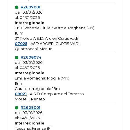
R2607001
dal: 03/01/2026
al: 04/01/2026
Interregionale
Friuli Venezia Giulia: Sesto al Reghena (PN)
18 m
3° Trofeo A.S.D. Arcieri Curtis Vadi
07025
- ASD ARCIERI CURTIS VADI
Quattrocchi, Manuel
R2608074
dal: 03/01/2026
al: 04/01/2026
Interregionale
Emilia Romagna: Moglia (MN)
18 m
Gara interregionale 18m
08021
- A.S.D.Comp.Arc.del Torrazzo
Morselli, Renato
R2609001
dal: 03/01/2026
al: 04/01/2026
Interregionale
Toscana: Firenze (FI)