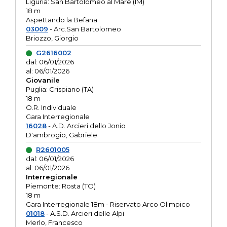
Liguria: San Bartolomeo al Mare (IM)
18 m
Aspettando la Befana
03009
- Arc.San Bartolomeo
Briozzo, Giorgio
G2616002
dal: 06/01/2026
al: 06/01/2026
Giovanile
Puglia: Crispiano (TA)
18 m
O.R. Individuale
Gara Interregionale
16028
- A.D. Arcieri dello Jonio
D'ambrogio, Gabriele
R2601005
dal: 06/01/2026
al: 06/01/2026
Interregionale
Piemonte: Rosta (TO)
18 m
Gara Interregionale 18m - Riservato Arco Olimpico
01018
- A.S.D. Arcieri delle Alpi
Merlo, Francesco