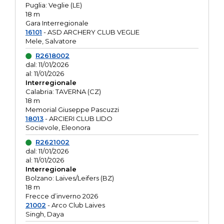
Puglia: Veglie (LE)
18 m
Gara Interregionale
16101
- ASD ARCHERY CLUB VEGLIE
Mele, Salvatore
R2618002
dal: 11/01/2026
al: 11/01/2026
Interregionale
Calabria: TAVERNA (CZ)
18 m
Memorial Giuseppe Pascuzzi
18013
- ARCIERI CLUB LIDO
Socievole, Eleonora
R2621002
dal: 11/01/2026
al: 11/01/2026
Interregionale
Bolzano: Laives/Leifers (BZ)
18 m
Frecce d’inverno 2026
21002
- Arco Club Laives
Singh, Daya