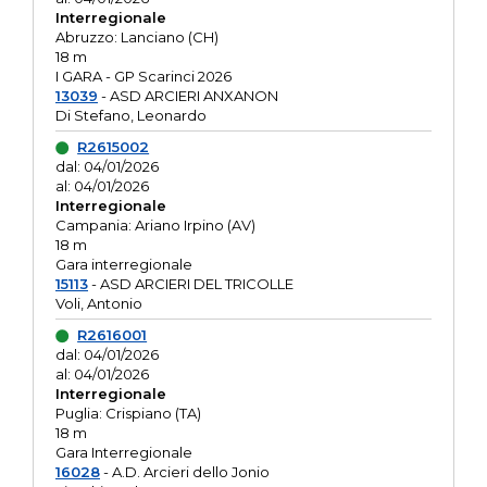
Interregionale
Abruzzo: Lanciano (CH)
18 m
I GARA - GP Scarinci 2026
13039
- ASD ARCIERI ANXANON
Di Stefano, Leonardo
R2615002
dal: 04/01/2026
al: 04/01/2026
Interregionale
Campania: Ariano Irpino (AV)
18 m
Gara interregionale
15113
- ASD ARCIERI DEL TRICOLLE
Voli, Antonio
R2616001
dal: 04/01/2026
al: 04/01/2026
Interregionale
Puglia: Crispiano (TA)
18 m
Gara Interregionale
16028
- A.D. Arcieri dello Jonio