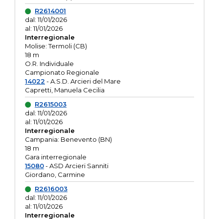
R2614001
dal: 11/01/2026
al: 11/01/2026
Interregionale
Molise: Termoli (CB)
18 m
O.R. Individuale
Campionato Regionale
14022
- A.S.D. Arcieri del Mare
Capretti, Manuela Cecilia
R2615003
dal: 11/01/2026
al: 11/01/2026
Interregionale
Campania: Benevento (BN)
18 m
Gara interregionale
15080
- ASD Arcieri Sanniti
Giordano, Carmine
R2616003
dal: 11/01/2026
al: 11/01/2026
Interregionale