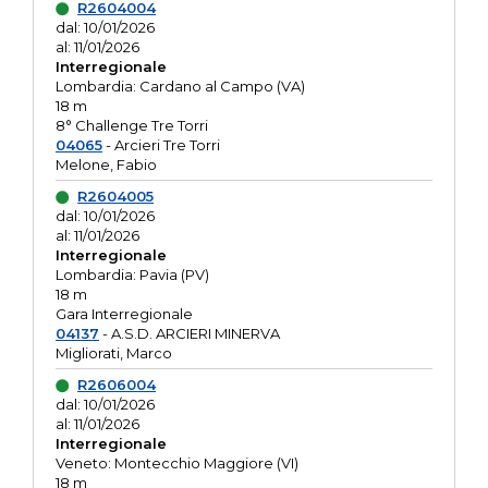
R2604004
dal: 10/01/2026
al: 11/01/2026
Interregionale
Lombardia: Cardano al Campo (VA)
18 m
8° Challenge Tre Torri
04065
- Arcieri Tre Torri
Melone, Fabio
R2604005
dal: 10/01/2026
al: 11/01/2026
Interregionale
Lombardia: Pavia (PV)
18 m
Gara Interregionale
04137
- A.S.D. ARCIERI MINERVA
Migliorati, Marco
R2606004
dal: 10/01/2026
al: 11/01/2026
Interregionale
Veneto: Montecchio Maggiore (VI)
18 m