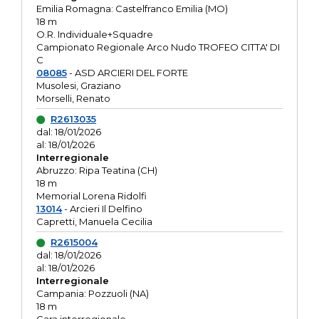
Emilia Romagna: Castelfranco Emilia (MO)
18 m
O.R. Individuale+Squadre
Campionato Regionale Arco Nudo TROFEO CITTA' DI
C
08085
- ASD ARCIERI DEL FORTE
Musolesi, Graziano
Morselli, Renato
R2613035
dal: 18/01/2026
al: 18/01/2026
Interregionale
Abruzzo: Ripa Teatina (CH)
18 m
Memorial Lorena Ridolfi
13014
- Arcieri Il Delfino
Capretti, Manuela Cecilia
R2615004
dal: 18/01/2026
al: 18/01/2026
Interregionale
Campania: Pozzuoli (NA)
18 m