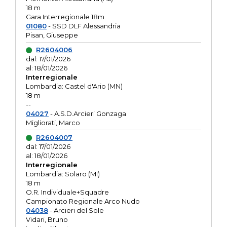
18 m
Gara Interregionale 18m
01080
- SSD DLF Alessandria
Pisan, Giuseppe
R2604006
dal: 17/01/2026
al: 18/01/2026
Interregionale
Lombardia: Castel d'Ario (MN)
18 m
--
04027
- A.S.D.Arcieri Gonzaga
Migliorati, Marco
R2604007
dal: 17/01/2026
al: 18/01/2026
Interregionale
Lombardia: Solaro (MI)
18 m
O.R. Individuale+Squadre
Campionato Regionale Arco Nudo
04038
- Arcieri del Sole
Vidari, Bruno