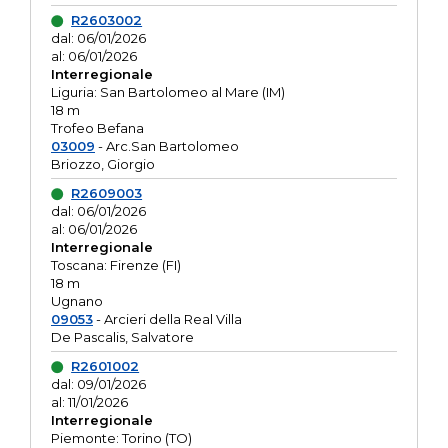
R2603002
dal: 06/01/2026
al: 06/01/2026
Interregionale
Liguria: San Bartolomeo al Mare (IM)
18 m
Trofeo Befana
03009
- Arc.San Bartolomeo
Briozzo, Giorgio
R2609003
dal: 06/01/2026
al: 06/01/2026
Interregionale
Toscana: Firenze (FI)
18 m
Ugnano
09053
- Arcieri della Real Villa
De Pascalis, Salvatore
R2601002
dal: 09/01/2026
al: 11/01/2026
Interregionale
Piemonte: Torino (TO)