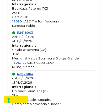
Interregionale
Basilicata: Paterno (PZ)
25+18
Gara 25+18
17030
- ASD Tre Torri Viggiano
Larocca, Fabio
R2618003
dal: 18/01/2026
al: 18/01/2026
Interregionale
Calabria: Taverna (CZ)
18 m
Memorial Mattia Scumaci e Giorgia Grande
18013
- ARCIERI CLUB LIDO
Russo, Martina
R2621004
dal: 18/01/2026
al: 18/01/2026
Interregionale
Bolzano: Lana/Lana (BZ)
18 m
O.R. Individuale+Squadre
Campionato provinciale indoor