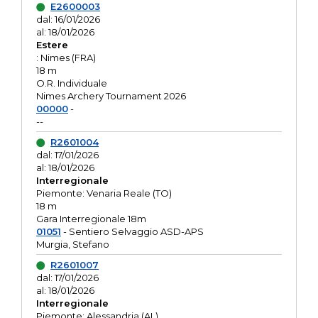
E2600003
dal: 16/01/2026
al: 18/01/2026
Estere
: Nimes (FRA)
18 m
O.R. Individuale
Nimes Archery Tournament 2026
00000
-
--
R2601004
dal: 17/01/2026
al: 18/01/2026
Interregionale
Piemonte: Venaria Reale (TO)
18 m
Gara Interregionale 18m
01051
- Sentiero Selvaggio ASD-APS
Murgia, Stefano
R2601007
dal: 17/01/2026
al: 18/01/2026
Interregionale
Piemonte: Alessandria (AL)