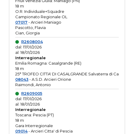
Friuli Venezia Giulia: Maniago (PN)
18 m
O.R. Individuale+Squadre
Campionato Regionale OL
07017
- Arcieri Maniago
Pascotto, Flavia
Cian, Giorgia
R2608004
dal: 17/01/2026
al: 18/01/2026
Interregionale
Emilia Romagna: Casalgrande (RE)
18 m
25° TROFEO CITTA' DI CASALGRANDE Salvaterra di Ca
08043
- A.S.D. Arcieri Orione
Raimondi, Antonio
R2609005
dal: 17/01/2026
al: 18/01/2026
Interregionale
Toscana: Pescia (PT)
18 m
Gara Interregionale
09014
- Arcieri Citta' di Pescia