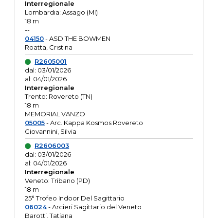
Interregionale
Lombardia: Assago (MI)
18 m
--
04150
- ASD THE BOWMEN
Roatta, Cristina
R2605001
dal: 03/01/2026
al: 04/01/2026
Interregionale
Trento: Rovereto (TN)
18 m
MEMORIAL VANZO
05005
- Arc. Kappa Kosmos Rovereto
Giovannini, Silvia
R2606003
dal: 03/01/2026
al: 04/01/2026
Interregionale
Veneto: Tribano (PD)
18 m
25° Trofeo Indoor Del Sagittario
06024
- Arcieri Sagittario del Veneto
Barotti, Tatiana