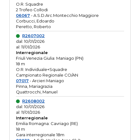
O.R. Squadre
2 Trofeo Collodi
06067
- A.S.D.Arc.Montecchio Maggiore
Corbucci, Edoardo
Peretto, Roberto
R2607002
dal: 10/01/2026
al: 11/01/2026
Interregionale
Friuli Venezia Giulia: Maniago (PN)
18 m
O.R. Individuale+Squadre
Campionato Regionale CO/AN
07017
- Arcieri Maniago
Pinna, Mariagrazia
Quattrocchi, Manuel
R2608002
dal: 10/01/2026
al: 11/01/2026
Interregionale
Emilia Romagna: Cavriago (RE)
18 m
Gara interregionale 18m