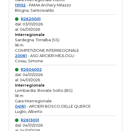
19102
- PAMA Archery Milazzo
Blogna, Santosvaldo
R2620001
dal: 03/01/2026
al: 04/01/2026
Interregionale
Sardegna: Torralba (SS)
18 m
COMPETIZIONE INTERREGIONALE
20061
- ASD ARCIERI MEJLOGU
Cossu, Simone
R2604002
dal: 04/01/2026
al: 04/01/2026
Interregionale
Lombardia: Bonate Sotto (BG)
18 m
Gara Interregionale
04161
- ARCIERI BOSCO DELLE QUERCE
Luglio, Alberto
R2613001
dal: 04/01/2026
al: 04/01/2026