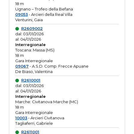
18 m
Ugnano – Trofeo della Befana
09053
- Arcieri della Real Villa
Venturini, Gaia
R2609002
dal: 03/01/2026
al: 04/01/2026
Interregionale
Toscana: Massa (MS)
18 m
Gara Interregionale
09067
- A.S.D. Comp. Frecce Apuane
De Biaso, Valentina
R2610001
dal: 03/01/2026
al: 04/01/2026
Interregionale
Marche: Civitanova Marche (MC)
18 m
Gara Interregionale
10003
- Arcieri Civitanova
Tagliaferri, Gabriele
R2611001