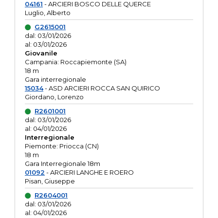
04161
- ARCIERI BOSCO DELLE QUERCE
Luglio, Alberto
G2615001
dal: 03/01/2026
al: 03/01/2026
Giovanile
Campania: Roccapiemonte (SA)
18 m
Gara interregionale
15034
- ASD ARCIERI ROCCA SAN QUIRICO
Giordano, Lorenzo
R2601001
dal: 03/01/2026
al: 04/01/2026
Interregionale
Piemonte: Priocca (CN)
18 m
Gara Interregionale 18m
01092
- ARCIERI LANGHE E ROERO
Pisan, Giuseppe
R2604001
dal: 03/01/2026
al: 04/01/2026