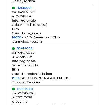
Fiaschi, Andrea
R2618001
dal: 04/01/2026
al: 04/01/2026
Interregionale
Calabria: Polistena (RC)
18 m
Gara Interregionale
18050
- A.S.D. Queen Arco Club
Giarmoleo, Rossella
R2619002
dal: 04/01/2026
al: 04/01/2026
Interregionale
Sicilia: Trapani (TP)
18 m
Gara Interregionale indoor
19116
- ASD COMPAGNIA ARCIERI ELIMI
Daidone, Caterina
G2603001
dal: 05/01/2026
al: 05/01/2026
Giovanile