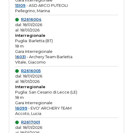
Gara interregionale
15109
- ASD ARCO PUTEOLI
Pellegrino, Marina
R2616004
dal: 18/01/2026
al: 18/01/2026
Interregionale
Puglia: Barletta (BT)
18 m
Gara Interregionale
16031
- Archery Team Barletta
Vitale, Giacomo
R2616005
dal: 18/01/2026
al: 18/01/2026
Interregionale
Puglia: San Cesario di Lecce (LE)
18 m
Gara Interregionale
16099
- EVO' ARCHERY TEAM
Accoto, Lucia
R2617001
dal: 18/01/2026
al: 18/01/2026