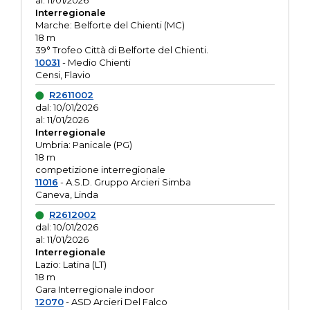
al: 11/01/2026
Interregionale
Marche: Belforte del Chienti (MC)
18 m
39° Trofeo Città di Belforte del Chienti.
10031
- Medio Chienti
Censi, Flavio
R2611002
dal: 10/01/2026
al: 11/01/2026
Interregionale
Umbria: Panicale (PG)
18 m
competizione interregionale
11016
- A.S.D. Gruppo Arcieri Simba
Caneva, Linda
R2612002
dal: 10/01/2026
al: 11/01/2026
Interregionale
Lazio: Latina (LT)
18 m
Gara Interregionale indoor
12070
- ASD Arcieri Del Falco