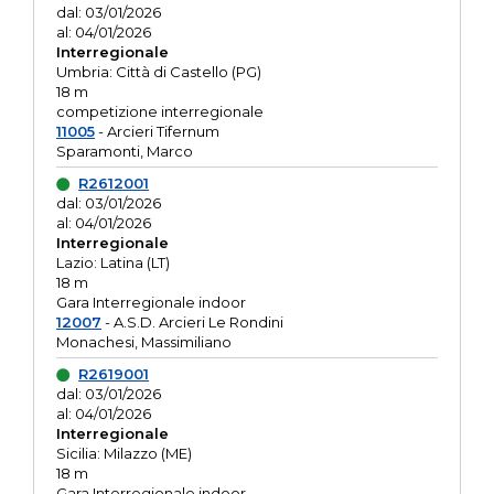
dal: 03/01/2026
al: 04/01/2026
Interregionale
Umbria: Città di Castello (PG)
18 m
competizione interregionale
11005
- Arcieri Tifernum
Sparamonti, Marco
R2612001
dal: 03/01/2026
al: 04/01/2026
Interregionale
Lazio: Latina (LT)
18 m
Gara Interregionale indoor
12007
- A.S.D. Arcieri Le Rondini
Monachesi, Massimiliano
R2619001
dal: 03/01/2026
al: 04/01/2026
Interregionale
Sicilia: Milazzo (ME)
18 m
Gara Interregionale indoor