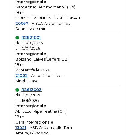
Interregionale
Sardegna: Decimomannu (CA)
18 m
COMPETIZIONE INTERREGIONALE
20057
- A.S.D. Arcieri Ichnos
Sanna, Vladimir
R2621001
dal: 10/01/2026
al: 10/01/2026
Interregionale
Bolzano: Laives/Leifers (BZ)
18 m
Winterpfeile 2026
21002
- Arco Club Laives
Singh, Daya
R2613002
dal: 11/01/2026
al: 11/01/2026
Interregionale
Abruzzo: Ripa Teatina (CH)
18 m
Gara Interregionale
13021
- ASD Arcieri delle Torri
Amura, Giuseppe