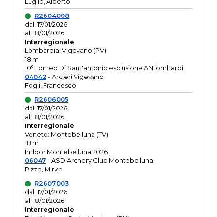
Luglio, Alberto
R2604008
dal: 17/01/2026
al: 18/01/2026
Interregionale
Lombardia: Vigevano (PV)
18 m
10° Torneo Di Sant'antonio esclusione AN lombardi
04042
- Arcieri Vigevano
Fogli, Francesco
R2606005
dal: 17/01/2026
al: 18/01/2026
Interregionale
Veneto: Montebelluna (TV)
18 m
Indoor Montebelluna 2026
06047
- ASD Archery Club Montebelluna
Pizzo, Mirko
R2607003
dal: 17/01/2026
al: 18/01/2026
Interregionale