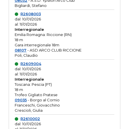
08032
- A.S.D. Ypsilon Arco Club
Bigliardi, Stefano
R2608003
dal: 10/01/2026
al: 11/01/2026
Interregionale
Emilia Romagna: Riccione (RN)
18 m
Gara interregionale 18m
08107
- ASD ARCO CLUB RICCIONE
Poli, Claudio
R2609004
dal: 10/01/2026
al: 11/01/2026
Interregionale
Toscana: Pescia (PT)
18 m
Trofeo Gigliato Pratese
09035
- Borgo al Cornio
Franceschi, Giovacchino
Crescioli, Giulia
R2610002
dal: 10/01/2026