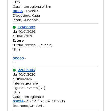
18 m
Gara Interregionale 18m
01066
- Iuvenilia
D'agostino, Katia
Pisan, Giuseppe
E2600002
dal: 10/01/2026
al: 10/01/2026
Estere
: Ilirska Bistrica (Slovenia)
18 m
--
00000
-
--
R2603003
dal: 10/01/2026
al: 11/01/2026
Interregionale
Liguria: Levanto (SP)
18 m
Gara Interregionale
03028
- ASD Arcieri dei 3 Borghi
Bermond, Umberto