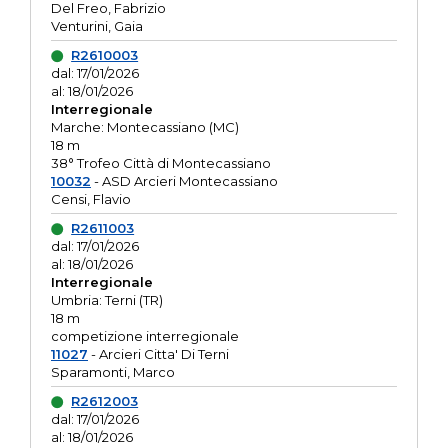
Del Freo, Fabrizio
Venturini, Gaia
R2610003
dal: 17/01/2026
al: 18/01/2026
Interregionale
Marche: Montecassiano (MC)
18 m
38° Trofeo Città di Montecassiano
10032
- ASD Arcieri Montecassiano
Censi, Flavio
R2611003
dal: 17/01/2026
al: 18/01/2026
Interregionale
Umbria: Terni (TR)
18 m
competizione interregionale
11027
- Arcieri Citta' Di Terni
Sparamonti, Marco
R2612003
dal: 17/01/2026
al: 18/01/2026