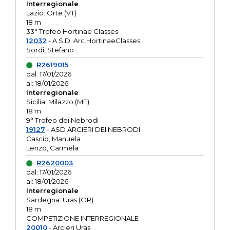
Interregionale
Lazio: Orte (VT)
18 m
33° Trofeo Hortinae Classes
12032
- A.S.D. Arc.HortinaeClasses
Sordi, Stefano
R2619015
dal: 17/01/2026
al: 18/01/2026
Interregionale
Sicilia: Milazzo (ME)
18 m
9° Trofeo dei Nebrodi
19127
- ASD ARCIERI DEI NEBRODI
Cascio, Manuela
Lenzo, Carmela
R2620003
dal: 17/01/2026
al: 18/01/2026
Interregionale
Sardegna: Uras (OR)
18 m
COMPETIZIONE INTERREGIONALE
20010
- Arcieri Uras