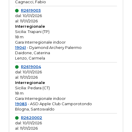
Cagnacci, Fabio
R2619003
dal: 10/01/2026
al: 11/01/2026
Interregionale
Sicilia: Trapani (TP)
18 m
Gara Interregionale indoor
19041
- Dyamond Archery Palermo
Daidone, Caterina
Lenzo, Carmela
R2619004
dal: 10/01/2026
al: 11/01/2026
Interregionale
Sicilia: Pedara (CT)
18 m
Gara Interregionale indoor
19083
- ASD Apple Club Camporotondo
Blogna, Santosvaldo
R2620002
dal: 10/01/2026
al: 11/01/2026