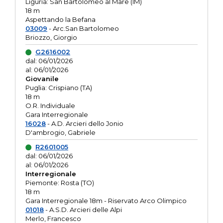
Liguria: San Bartolomeo al Mare (IM)
18 m
Aspettando la Befana
03009
- Arc.San Bartolomeo
Briozzo, Giorgio
G2616002
dal: 06/01/2026
al: 06/01/2026
Giovanile
Puglia: Crispiano (TA)
18 m
O.R. Individuale
Gara Interregionale
16028
- A.D. Arcieri dello Jonio
D'ambrogio, Gabriele
R2601005
dal: 06/01/2026
al: 06/01/2026
Interregionale
Piemonte: Rosta (TO)
18 m
Gara Interregionale 18m - Riservato Arco Olimpico
01018
- A.S.D. Arcieri delle Alpi
Merlo, Francesco