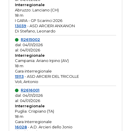
Interregionale
Abruzzo: Lanciano (CH)
18 m
I GARA - GP Scarinci 2026
13039
- ASD ARCIERI ANXANON
Di Stefano, Leonardo
R2615002
dal: 04/01/2026
al: 04/01/2026
Interregionale
Campania: Ariano Irpino (AV)
18 m
Gara interregionale
15113
- ASD ARCIERI DEL TRICOLLE
Voli, Antonio
R2616001
dal: 04/01/2026
al: 04/01/2026
Interregionale
Puglia: Crispiano (TA)
18 m
Gara Interregionale
16028
- A.D. Arcieri dello Jonio