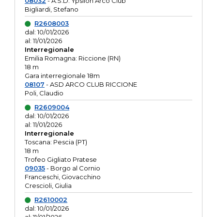
08032
- A.S.D. Ypsilon Arco Club
Bigliardi, Stefano
R2608003
dal: 10/01/2026
al: 11/01/2026
Interregionale
Emilia Romagna: Riccione (RN)
18 m
Gara interregionale 18m
08107
- ASD ARCO CLUB RICCIONE
Poli, Claudio
R2609004
dal: 10/01/2026
al: 11/01/2026
Interregionale
Toscana: Pescia (PT)
18 m
Trofeo Gigliato Pratese
09035
- Borgo al Cornio
Franceschi, Giovacchino
Crescioli, Giulia
R2610002
dal: 10/01/2026