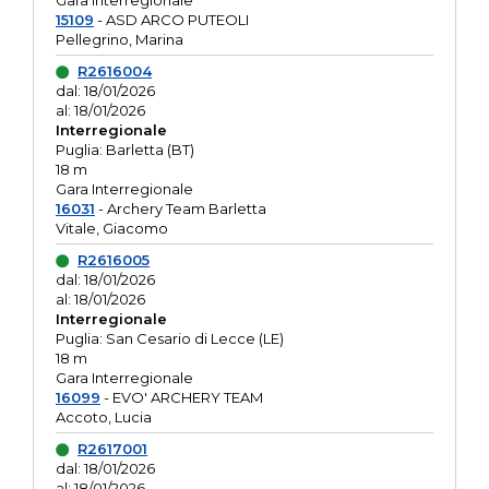
Gara interregionale
15109
- ASD ARCO PUTEOLI
Pellegrino, Marina
R2616004
dal: 18/01/2026
al: 18/01/2026
Interregionale
Puglia: Barletta (BT)
18 m
Gara Interregionale
16031
- Archery Team Barletta
Vitale, Giacomo
R2616005
dal: 18/01/2026
al: 18/01/2026
Interregionale
Puglia: San Cesario di Lecce (LE)
18 m
Gara Interregionale
16099
- EVO' ARCHERY TEAM
Accoto, Lucia
R2617001
dal: 18/01/2026
al: 18/01/2026