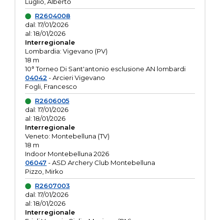
Luglio, Alberto
R2604008
dal: 17/01/2026
al: 18/01/2026
Interregionale
Lombardia: Vigevano (PV)
18 m
10° Torneo Di Sant'antonio esclusione AN lombardi
04042
- Arcieri Vigevano
Fogli, Francesco
R2606005
dal: 17/01/2026
al: 18/01/2026
Interregionale
Veneto: Montebelluna (TV)
18 m
Indoor Montebelluna 2026
06047
- ASD Archery Club Montebelluna
Pizzo, Mirko
R2607003
dal: 17/01/2026
al: 18/01/2026
Interregionale