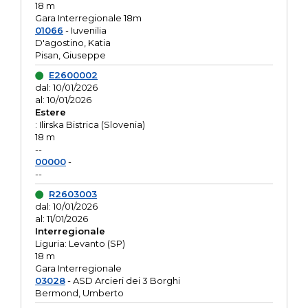
18 m
Gara Interregionale 18m
01066
- Iuvenilia
D'agostino, Katia
Pisan, Giuseppe
E2600002
dal: 10/01/2026
al: 10/01/2026
Estere
: Ilirska Bistrica (Slovenia)
18 m
--
00000
-
--
R2603003
dal: 10/01/2026
al: 11/01/2026
Interregionale
Liguria: Levanto (SP)
18 m
Gara Interregionale
03028
- ASD Arcieri dei 3 Borghi
Bermond, Umberto