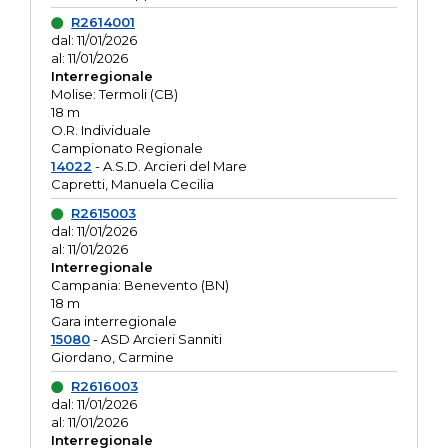
R2614001
dal: 11/01/2026
al: 11/01/2026
Interregionale
Molise: Termoli (CB)
18 m
O.R. Individuale
Campionato Regionale
14022
- A.S.D. Arcieri del Mare
Capretti, Manuela Cecilia
R2615003
dal: 11/01/2026
al: 11/01/2026
Interregionale
Campania: Benevento (BN)
18 m
Gara interregionale
15080
- ASD Arcieri Sanniti
Giordano, Carmine
R2616003
dal: 11/01/2026
al: 11/01/2026
Interregionale