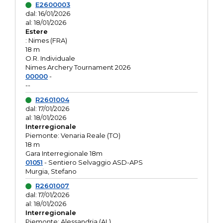
E2600003
dal: 16/01/2026
al: 18/01/2026
Estere
: Nimes (FRA)
18 m
O.R. Individuale
Nimes Archery Tournament 2026
00000
-
--
R2601004
dal: 17/01/2026
al: 18/01/2026
Interregionale
Piemonte: Venaria Reale (TO)
18 m
Gara Interregionale 18m
01051
- Sentiero Selvaggio ASD-APS
Murgia, Stefano
R2601007
dal: 17/01/2026
al: 18/01/2026
Interregionale
Piemonte: Alessandria (AL)