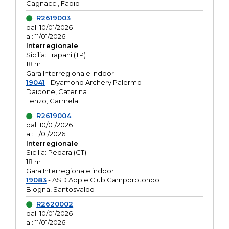
Cagnacci, Fabio
R2619003
dal: 10/01/2026
al: 11/01/2026
Interregionale
Sicilia: Trapani (TP)
18 m
Gara Interregionale indoor
19041
- Dyamond Archery Palermo
Daidone, Caterina
Lenzo, Carmela
R2619004
dal: 10/01/2026
al: 11/01/2026
Interregionale
Sicilia: Pedara (CT)
18 m
Gara Interregionale indoor
19083
- ASD Apple Club Camporotondo
Blogna, Santosvaldo
R2620002
dal: 10/01/2026
al: 11/01/2026