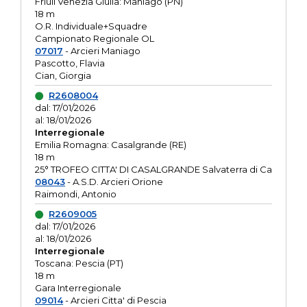
Friuli Venezia Giulia: Maniago (PN)
18 m
O.R. Individuale+Squadre
Campionato Regionale OL
07017
- Arcieri Maniago
Pascotto, Flavia
Cian, Giorgia
R2608004
dal: 17/01/2026
al: 18/01/2026
Interregionale
Emilia Romagna: Casalgrande (RE)
18 m
25° TROFEO CITTA' DI CASALGRANDE Salvaterra di Ca
08043
- A.S.D. Arcieri Orione
Raimondi, Antonio
R2609005
dal: 17/01/2026
al: 18/01/2026
Interregionale
Toscana: Pescia (PT)
18 m
Gara Interregionale
09014
- Arcieri Citta' di Pescia