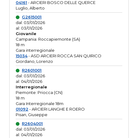
04161
- ARCIERI BOSCO DELLE QUERCE
Luglio, Alberto
G2615001
dal: 03/01/2026
al: 03/01/2026
Giovanile
Campania: Roccapiemonte (SA)
18 m
Gara interregionale
15034
- ASD ARCIERI ROCCA SAN QUIRICO
Giordano, Lorenzo
R2601001
dal: 03/01/2026
al: 04/01/2026
Interregionale
Piemonte: Priocca (CN)
18 m
Gara Interregionale 18m
01092
- ARCIERI LANGHE E ROERO
Pisan, Giuseppe
R2604001
dal: 03/01/2026
al: 04/01/2026