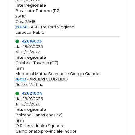
Interregionale
Basilicata: Paterno (PZ)
25+18
Gara 25+18
17030
- ASD Tre Torri Viggiano
Larocca, Fabio
R2618003
dal: 18/01/2026
al: 18/01/2026
Interregionale
Calabria: Taverna (CZ)
18 m
Memorial Mattia Scumaci e Giorgia Grande
18013
- ARCIERI CLUB LIDO
Russo, Martina
R2621004
dal: 18/01/2026
al: 18/01/2026
Interregionale
Bolzano: Lana/Lana (BZ)
18 m
O.R. Individuale+Squadre
Campionato provinciale indoor