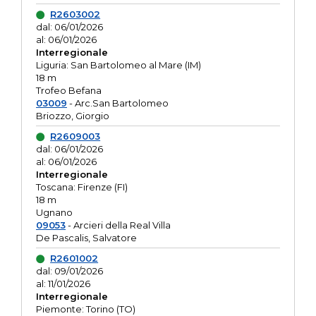
R2603002
dal: 06/01/2026
al: 06/01/2026
Interregionale
Liguria: San Bartolomeo al Mare (IM)
18 m
Trofeo Befana
03009
- Arc.San Bartolomeo
Briozzo, Giorgio
R2609003
dal: 06/01/2026
al: 06/01/2026
Interregionale
Toscana: Firenze (FI)
18 m
Ugnano
09053
- Arcieri della Real Villa
De Pascalis, Salvatore
R2601002
dal: 09/01/2026
al: 11/01/2026
Interregionale
Piemonte: Torino (TO)