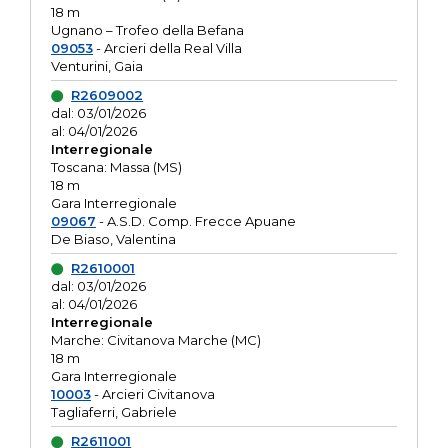
18 m
Ugnano – Trofeo della Befana
09053
- Arcieri della Real Villa
Venturini, Gaia
R2609002
dal: 03/01/2026
al: 04/01/2026
Interregionale
Toscana: Massa (MS)
18 m
Gara Interregionale
09067
- A.S.D. Comp. Frecce Apuane
De Biaso, Valentina
R2610001
dal: 03/01/2026
al: 04/01/2026
Interregionale
Marche: Civitanova Marche (MC)
18 m
Gara Interregionale
10003
- Arcieri Civitanova
Tagliaferri, Gabriele
R2611001