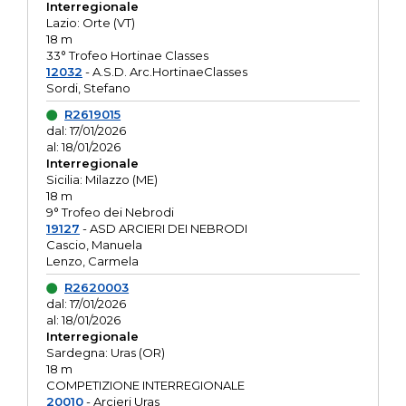
Interregionale
Lazio: Orte (VT)
18 m
33° Trofeo Hortinae Classes
12032
- A.S.D. Arc.HortinaeClasses
Sordi, Stefano
R2619015
dal: 17/01/2026
al: 18/01/2026
Interregionale
Sicilia: Milazzo (ME)
18 m
9° Trofeo dei Nebrodi
19127
- ASD ARCIERI DEI NEBRODI
Cascio, Manuela
Lenzo, Carmela
R2620003
dal: 17/01/2026
al: 18/01/2026
Interregionale
Sardegna: Uras (OR)
18 m
COMPETIZIONE INTERREGIONALE
20010
- Arcieri Uras