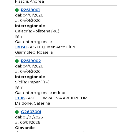
Fiaschi, Andrea
R2618001
dal: 04/01/2026
al: 04/01/2026
Interregionale
Calabria: Polistena (RC)
18 m
Gara Interregionale
18050
- A.S.D. Queen Arco Club
Giarmoleo, Rossella
R2619002
dal: 04/01/2026
al: 04/01/2026
Interregionale
Sicilia: Trapani (TP)
18 m
Gara Interregionale indoor
19116
- ASD COMPAGNIA ARCIERI ELIMI
Daidone, Caterina
G2603001
dal: 05/01/2026
al: 05/01/2026
Giovanile