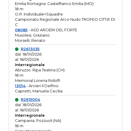
Emilia Romagna: Castelfranco Emilia (MO)
18 m
O.R. Individuale+Squadre
Campionato Regionale Arco Nudo TROFEO CITTA' DI
C
08085
- ASD ARCIERI DEL FORTE
Musolesi, Graziano
Morselli, Renato
R2613035
dal: 18/01/2026
al: 18/01/2026
Interregionale
Abruzzo: Ripa Teatina (CH)
18 m
Memorial Lorena Ridolfi
13014
- Arcieri Il Delfino
Capretti, Manuela Cecilia
R2615004
dal: 18/01/2026
al: 18/01/2026
Interregionale
Campania: Pozzuoli (NA)
18 m