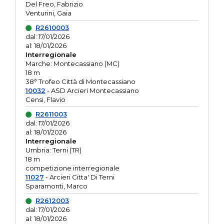
Del Freo, Fabrizio
Venturini, Gaia
R2610003
dal: 17/01/2026
al: 18/01/2026
Interregionale
Marche: Montecassiano (MC)
18 m
38° Trofeo Città di Montecassiano
10032
- ASD Arcieri Montecassiano
Censi, Flavio
R2611003
dal: 17/01/2026
al: 18/01/2026
Interregionale
Umbria: Terni (TR)
18 m
competizione interregionale
11027
- Arcieri Citta' Di Terni
Sparamonti, Marco
R2612003
dal: 17/01/2026
al: 18/01/2026