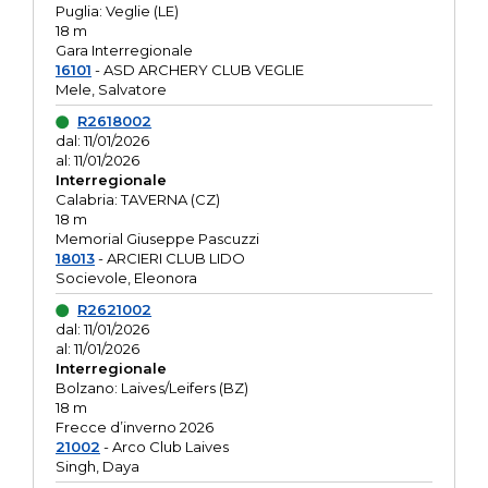
Puglia: Veglie (LE)
18 m
Gara Interregionale
16101
- ASD ARCHERY CLUB VEGLIE
Mele, Salvatore
R2618002
dal: 11/01/2026
al: 11/01/2026
Interregionale
Calabria: TAVERNA (CZ)
18 m
Memorial Giuseppe Pascuzzi
18013
- ARCIERI CLUB LIDO
Socievole, Eleonora
R2621002
dal: 11/01/2026
al: 11/01/2026
Interregionale
Bolzano: Laives/Leifers (BZ)
18 m
Frecce d’inverno 2026
21002
- Arco Club Laives
Singh, Daya