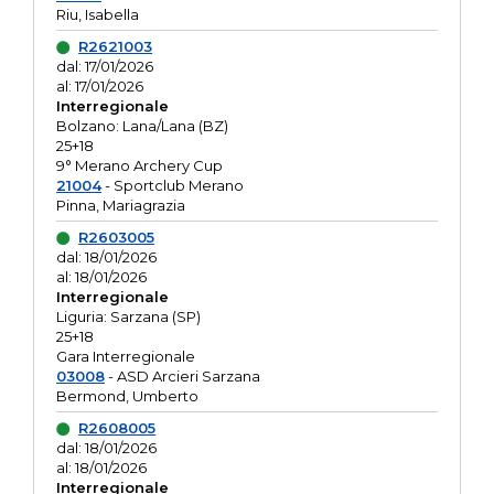
Riu, Isabella
R2621003
dal: 17/01/2026
al: 17/01/2026
Interregionale
Bolzano: Lana/Lana (BZ)
25+18
9° Merano Archery Cup
21004
- Sportclub Merano
Pinna, Mariagrazia
R2603005
dal: 18/01/2026
al: 18/01/2026
Interregionale
Liguria: Sarzana (SP)
25+18
Gara Interregionale
03008
- ASD Arcieri Sarzana
Bermond, Umberto
R2608005
dal: 18/01/2026
al: 18/01/2026
Interregionale