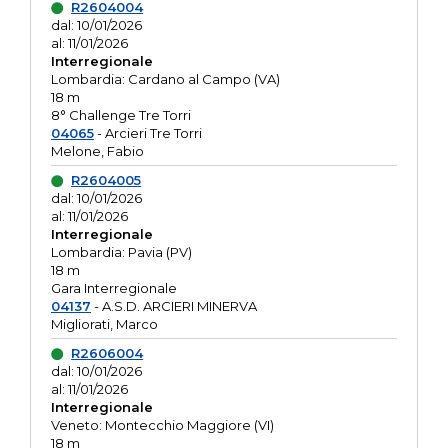
R2604004
dal: 10/01/2026
al: 11/01/2026
Interregionale
Lombardia: Cardano al Campo (VA)
18 m
8° Challenge Tre Torri
04065
- Arcieri Tre Torri
Melone, Fabio
R2604005
dal: 10/01/2026
al: 11/01/2026
Interregionale
Lombardia: Pavia (PV)
18 m
Gara Interregionale
04137
- A.S.D. ARCIERI MINERVA
Migliorati, Marco
R2606004
dal: 10/01/2026
al: 11/01/2026
Interregionale
Veneto: Montecchio Maggiore (VI)
18 m