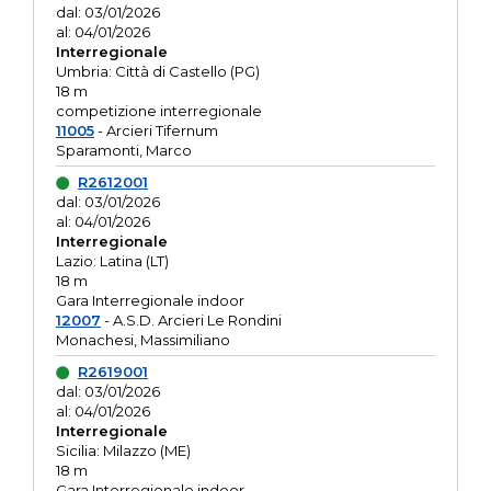
dal: 03/01/2026
al: 04/01/2026
Interregionale
Umbria: Città di Castello (PG)
18 m
competizione interregionale
11005
- Arcieri Tifernum
Sparamonti, Marco
R2612001
dal: 03/01/2026
al: 04/01/2026
Interregionale
Lazio: Latina (LT)
18 m
Gara Interregionale indoor
12007
- A.S.D. Arcieri Le Rondini
Monachesi, Massimiliano
R2619001
dal: 03/01/2026
al: 04/01/2026
Interregionale
Sicilia: Milazzo (ME)
18 m
Gara Interregionale indoor