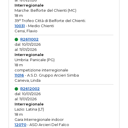
al: 11/01/2026
Interregionale
Marche: Belforte del Chienti (MC)
18 m
39° Trofeo Città di Belforte del Chienti.
10031
- Medio Chienti
Censi, Flavio
R2611002
dal: 10/01/2026
al: 11/01/2026
Interregionale
Umbria: Panicale (PG)
18 m
competizione interregionale
11016
- A.S.D. Gruppo Arcieri Simba
Caneva, Linda
R2612002
dal: 10/01/2026
al: 11/01/2026
Interregionale
Lazio: Latina (LT)
18 m
Gara Interregionale indoor
12070
- ASD Arcieri Del Falco