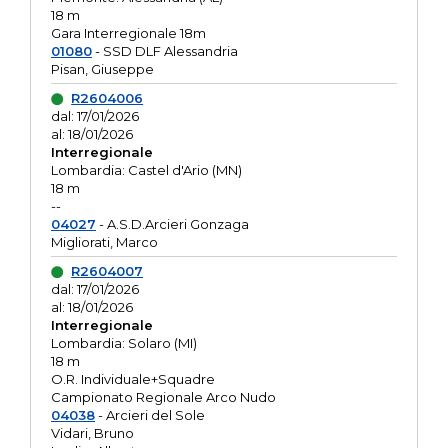
18 m
Gara Interregionale 18m
01080
- SSD DLF Alessandria
Pisan, Giuseppe
R2604006
dal: 17/01/2026
al: 18/01/2026
Interregionale
Lombardia: Castel d'Ario (MN)
18 m
--
04027
- A.S.D.Arcieri Gonzaga
Migliorati, Marco
R2604007
dal: 17/01/2026
al: 18/01/2026
Interregionale
Lombardia: Solaro (MI)
18 m
O.R. Individuale+Squadre
Campionato Regionale Arco Nudo
04038
- Arcieri del Sole
Vidari, Bruno