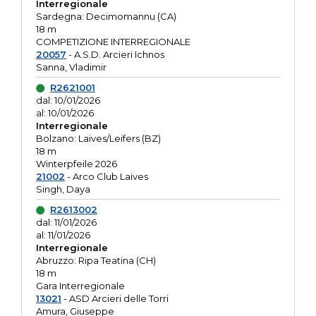
Interregionale
Sardegna: Decimomannu (CA)
18 m
COMPETIZIONE INTERREGIONALE
20057
- A.S.D. Arcieri Ichnos
Sanna, Vladimir
R2621001
dal: 10/01/2026
al: 10/01/2026
Interregionale
Bolzano: Laives/Leifers (BZ)
18 m
Winterpfeile 2026
21002
- Arco Club Laives
Singh, Daya
R2613002
dal: 11/01/2026
al: 11/01/2026
Interregionale
Abruzzo: Ripa Teatina (CH)
18 m
Gara Interregionale
13021
- ASD Arcieri delle Torri
Amura, Giuseppe