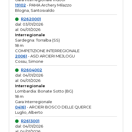
19102
- PAMA Archery Milazzo
Blogna, Santosvaldo
R2620001
dal: 03/01/2026
al: 04/01/2026
Interregionale
Sardegna: Torralba (SS)
18 m
COMPETIZIONE INTERREGIONALE
20061
- ASD ARCIERI MEJLOGU
Cossu, Simone
R2604002
dal: 04/01/2026
al: 04/01/2026
Interregionale
Lombardia: Bonate Sotto (BG)
18 m
Gara Interregionale
04161
- ARCIERI BOSCO DELLE QUERCE
Luglio, Alberto
R2613001
dal: 04/01/2026
al: 04/01/2026