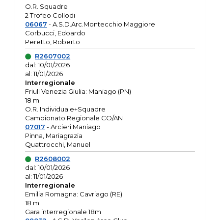
O.R. Squadre
2 Trofeo Collodi
06067
- A.S.D.Arc.Montecchio Maggiore
Corbucci, Edoardo
Peretto, Roberto
R2607002
dal: 10/01/2026
al: 11/01/2026
Interregionale
Friuli Venezia Giulia: Maniago (PN)
18 m
O.R. Individuale+Squadre
Campionato Regionale CO/AN
07017
- Arcieri Maniago
Pinna, Mariagrazia
Quattrocchi, Manuel
R2608002
dal: 10/01/2026
al: 11/01/2026
Interregionale
Emilia Romagna: Cavriago (RE)
18 m
Gara interregionale 18m