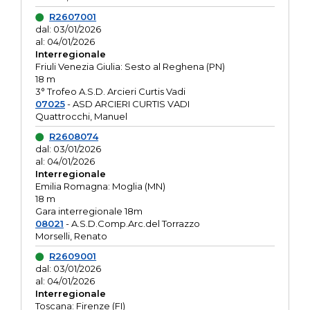
R2607001
dal: 03/01/2026
al: 04/01/2026
Interregionale
Friuli Venezia Giulia: Sesto al Reghena (PN)
18 m
3° Trofeo A.S.D. Arcieri Curtis Vadi
07025
- ASD ARCIERI CURTIS VADI
Quattrocchi, Manuel
R2608074
dal: 03/01/2026
al: 04/01/2026
Interregionale
Emilia Romagna: Moglia (MN)
18 m
Gara interregionale 18m
08021
- A.S.D.Comp.Arc.del Torrazzo
Morselli, Renato
R2609001
dal: 03/01/2026
al: 04/01/2026
Interregionale
Toscana: Firenze (FI)