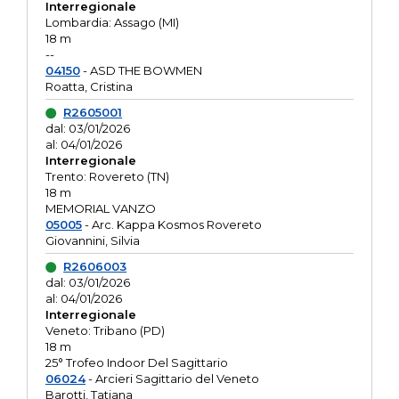
Interregionale
Lombardia: Assago (MI)
18 m
--
04150
- ASD THE BOWMEN
Roatta, Cristina
R2605001
dal: 03/01/2026
al: 04/01/2026
Interregionale
Trento: Rovereto (TN)
18 m
MEMORIAL VANZO
05005
- Arc. Kappa Kosmos Rovereto
Giovannini, Silvia
R2606003
dal: 03/01/2026
al: 04/01/2026
Interregionale
Veneto: Tribano (PD)
18 m
25° Trofeo Indoor Del Sagittario
06024
- Arcieri Sagittario del Veneto
Barotti, Tatiana